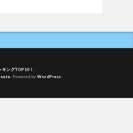
キングTOP10！
.
reate
. Powered by
WordPress
.