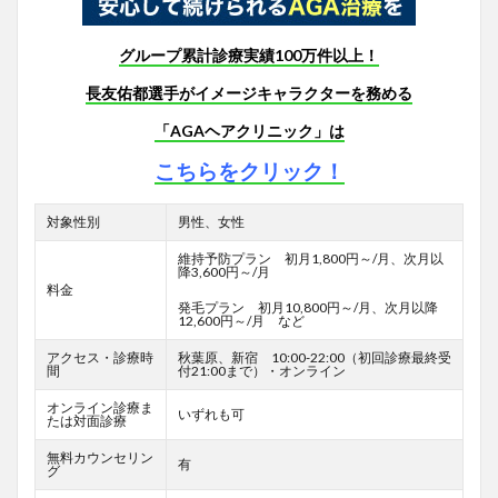
グループ累計診療実績100万件以上！
長友佑都選手がイメージキャラクターを務める
「AGAヘアクリニック」は
こちらをクリック！
対象性別
男性、女性
維持予防プラン 初月1,800円～/月、次月以
降3,600円～/月
料金
発毛プラン 初月10,800円～/月、次月以降
12,600円～/月 など
アクセス・診療時
秋葉原、新宿 10:00-22:00（初回診療最終受
間
付21:00まで）・オンライン
オンライン診療ま
いずれも可
たは対面診療
無料カウンセリン
有
グ