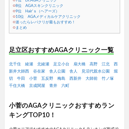
7位 Dr.AGAクリニック
8位 AGAスキンクリニック
9位 Hair’ｓ（ヘアーズ）
10位 AGAメディカルケアクリニック
迷ったらレバクリが最もおすすめ！
まとめ
足立区おすすめAGAクリニック一覧
北千住
綾瀬
北綾瀬
足立小台
扇大橋
高野
江北
西
新井大師西
谷在家
舎人公園
舎人
見沼代親水公園
堀
切
牛田
小菅
五反野
梅島
西新井
大師前
竹ノ塚
千住大橋
京成関屋
青井
六町
小菅のAGAクリニックおすすめラン
キングTOP10！
小菅エリアでおすすめのAGAクリニックをランキング形式で