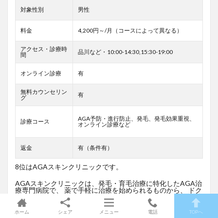
対象性別
男性
料金
4,200円～/月（コースによって異なる）
アクセス・診療時
品川など・10:00-14:30,15:30-19:00
間
オンライン診療
有
無料カウンセリン
有
グ
AGA予防・進行防止、発毛、発毛効果重視、
診療コース
オンライン診療など
返金
有（条件有）
8位はAGAスキンクリニックです。
AGAスキンクリニックは、発毛・育毛治療に特化したAGA治
療専門病院で、 薬で手軽に治療を始められるものから、 ドク
ター施術による本格的な発毛治療が受けられるものまで幅広
く対応できるのが自慢です。
ホーム
シェア
メニュー
電話
TOPへ