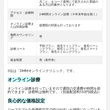
月ごと」をコード適用にて処方された実績の
ある方は対象外となります。
アクセス・診療時
24時間オンライン診察（※年末年始を除く）
間
オンライン診療ま
提携院の対面も行っております
たは対面診療
無料カウンセリン
有
グ
予防プラン、発毛ライトプラン、発毛ベーシ
診療コース
ックプラン、発毛ミニプラン、発毛スマート
プラン、発毛ストロングプラン
返金制度
有（条件有）
5位は「DMMオンラインクリニック」です。
オンライン診療
オンライン診療を行っていますので通院の交通費や時間を節
約できます。診察料は無料です。（別途配送料550円(税込)）
良心的な価格設定
リーズナブルな低価格設定で続けやすいお値段になっていま