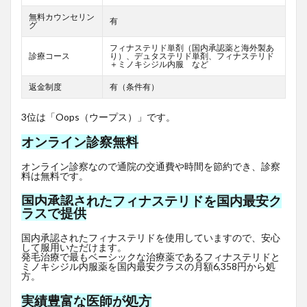
無料カウンセリン
有
グ
フィナステリド単剤（国内承認薬と海外製あ
診療コース
り）、デュタステリド単剤、フィナステリド
＋ミノキシジル内服 など
返金制度
有（条件有）
3位は「Oops（ウープス）」です。
オンライン診察無料
オンライン診察なので通院の交通費や時間を節約でき、診察
料は無料です。
国内承認されたフィナステリドを国内最安ク
ラスで提供
国内承認されたフィナステリドを使用していますので、安心
して服用いただけます。
発毛治療で最もベーシックな治療薬であるフィナステリドと
ミノキシジル内服薬を国内最安クラスの月額6,358円から処
方。
実績豊富な医師が処方