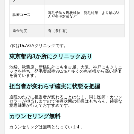
薄毛予防＆現状維持、発毛対策、より踏み込
診療コース
んだ発毛対策など
返金制度
有（条件有）
7位はDr.AGAクリニックです。
東京都内3か所にクリニックあり
池袋、秋葉原、新橋以外にも名古屋、大阪、神戸にもクリニ
ックを持ち、発毛実感率99.5%と多くの患者様から高い評価
を得ています。
担当者が変わらず確実に状態を把握
通院のたびに担当者が変わることはなく、同じ医師・カウン
セラーが担当しますので治療状態の把握はもちろん、確実な
意思疎通が行えておすすめです。
カウンセリング無料
カウンセリングは無料となっています。