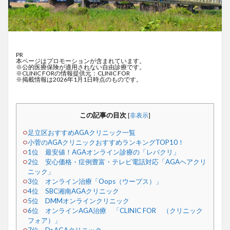
PR
本ページはプロモーションが含まれています。
※公的医療保険が適用されない自由診療です。
※CLINIC FORの情報提供元：CLINIC FOR
※掲載情報は2026年1月1日時点のものです。
この記事の目次
[
非表示
]
足立区おすすめAGAクリニック一覧
小菅のAGAクリニックおすすめランキングTOP10！
1位 最安値！AGAオンライン診療の「レバクリ」
2位 安心価格・症例豊富・テレビ電話対応「AGAヘアクリ
ニック」
3位 オンライン治療「Oops（ウープス）」
4位 SBC湘南AGAクリニック
5位 DMMオンラインクリニック
6位 オンラインAGA治療 「CLINIC FOR （クリニック
フォア）」