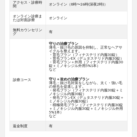
アクセス・診療時
オンライン（8時〜26時(深夜2時)）
間
オンライン診療ま
オンライン
たは対面診療
無料カウンセリン
有
グ
守りの治療プラン
薄毛・抜け毛の原因を抑制し、正常なヘアサ
イクルを整えます。
・育毛プラン（フィナステリド内服30錠）
・育毛プランEX（デュタステリド内服30錠）
・育毛プラン＋外用（フィナステリド内服30
錠＋ミノキシジル外用5%1本）
など
守り＋攻めの治療プラン
診療コース
薄毛・抜け毛対策をしながら、太く・強い毛
の発毛を促進します。
・発毛プラン（フィナステリド内服30錠＋ミ
ノキシジル内服30錠）
・発毛プランEX（デュタステリド内服30錠＋
ミノキシジル内服30錠）
・積極発毛プラン（フィナステリド内服30錠
＋ミノキシジル内服30錠＋ミノキシジル外用
5%1本）
など
返金制度
有