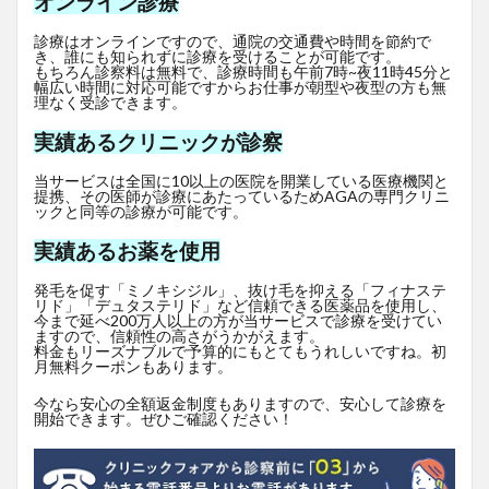
オンライン診療
診療はオンラインですので、通院の交通費や時間を節約で
き、誰にも知られずに診療を受けることが可能です。
もちろん診察料は無料で、診療時間も午前7時~夜11時45分と
幅広い時間に対応可能ですからお仕事が朝型や夜型の方も無
理なく受診できます。
実績あるクリニックが診察
当サービスは全国に10以上の医院を開業している医療機関と
提携、その医師が診療にあたっているためAGAの専門クリニ
ックと同等の診療が可能です。
実績あるお薬を使用
発毛を促す「ミノキシジル」、抜け毛を抑える「フィナステ
リド」「デュタステリド」など信頼できる医薬品を使用し、
今まで延べ200万人以上の方が当サービスで診療を受けてい
ますので、信頼性の高さがうかがえます。
料金もリーズナブルで予算的にもとてもうれしいですね。初
月無料クーポンもあります。
今なら安心の全額返金制度もありますので、安心して診療を
開始できます。ぜひご確認ください！