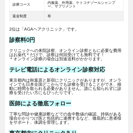
内服薬、外用薬、ケトコナゾールシャンプ
診療コース
ー、サプリメント
返金制度
有
2位は「AGAヘアクリニック」です。
診察料0円
クリニックへの来院診察、オンライン診察ともに必要な費用
はお薬代＊だけで、診察は何回受けても無料です！
＊オンライン診療の場合は別途送料がかかります。
テレビ電話によるオンライン診察対応
東京都内は秋葉原と新宿にクリニックがありますが、オンラ
インでも日本全国どこからでも診療を受けることができ、移
動に時間を取られる必要がありません。誰にも知られずに診
療を受けたい方にもぴったりです。
医師による徹底フォロー
丁寧な問診や健康診断などでの血中数値の確認、持病がある
場合かかりつけ医と包括的に連携するなど、徹底的に患者様
をサポート、体調を管理します。