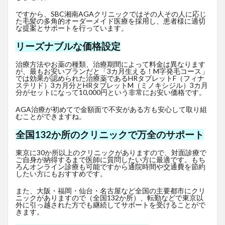
ですから、SBC湘南AGAクリニックではその人その人に応じ
た毛髪の多角的オーダーメイド医療を採用し、患者様に適切
な提案とサポートを行っています。
リーズナブルな価格設定
治療方法やお薬の種類、治療期間によって料金は異なります
が、最もお安いプランだと「3カ月生える！M字発毛コース」
では効果が認められた治療薬であるHRタブレットF
（フィナ
ステリド）3カ月分とHRタブレットM（ミノキシジル）3カ月
分がセットになって10,000円という非常にお安い価格です。
AGA治療が初めてで金額面で不安がある方も安心して取り組
むことができますね。
全国132か所のクリニックで万全のサポート
東京に30か所以上のクリニックがありますので、対面診療で
ご自身が納得するまで医師に質問したい方に最適です。もち
ろんオンライン診療も可能ですから通院時間や交通費を節約
したい方にもおすすめです。
また、大阪・福岡・仙台・名古屋など全国の主要都市にクリ
ニックがありますので（全国132か所）、転勤などで東京以
外に引っ越された方でも継続してサポートを受けることがで
きます。