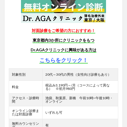
対面診療をご希望の方におすすめ！
東京都内3か所にクリニックをもつ
Dr.AGAクリニックに興味がある方は
こちらをクリック！
対象性別
20代～30代の男性（女性向け診療もあり）
税込み3,190円～/月（コースによって異な
料金
る） ※初月980円
アクセス・診療時
池袋、秋葉原、新橋 午前10時~午後10時・
間
オンライン
オンライン診療ま
いずれも可
たは対面診療
無料カウンセリン
有
グ