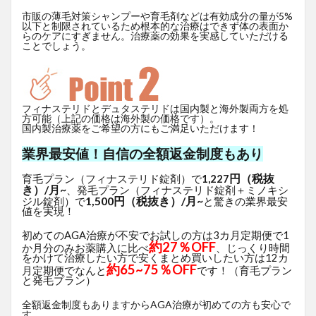
市販の薄毛対策シャンプーや育毛剤などは有効成分の量が5%
以下と制限されているため根本的な治療はできず体の表面か
らのケアにすぎません。治療薬の効果を実感していただける
ことでしょう。
フィナステリドとデュタステリドは国内製と海外製両方を処
方可能（上記の価格は海外製の価格です）。
国内製治療薬をご希望の方にもご満足いただけます！
業界最安値！自信の全額返金制度もあり
円（税抜
育毛プラン（フィナステリド錠剤）で
1,227
き）/月~
、発毛プラン（フィナステリド錠剤＋ミノキシ
1,500円（税抜き）/月~
ジル錠剤）で
と驚きの業界最安
値を実現！
初めてのAGA治療が不安でお試しの方は3カ月定期便で1
約27％OFF
か月分のみお薬購入に比べ
、じっくり時間
をかけて治療したい方で安くまとめ買いしたい方は12カ
約65~75％OFF
月定期便でなんと
です！（育毛プラン
と発毛プラン）
全額返金制度もありますからAGA治療が初めての方も安心で
す。