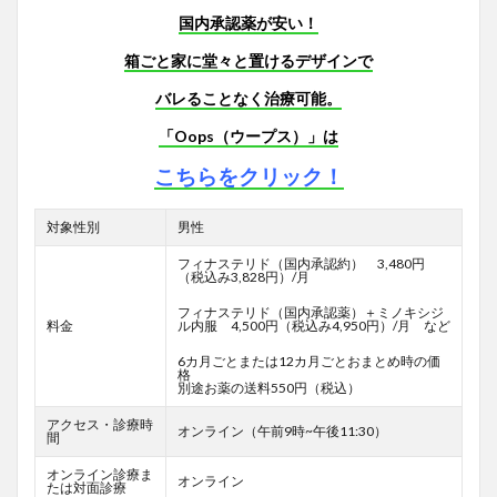
国内承認薬が安い！
箱ごと家に堂々と置けるデザインで
バレることなく治療可能。
「Oops（ウープス）」は
こちらをクリック！
対象性別
男性
フィナステリド（国内承認約） 3,480円
（税込み3,828円）/月
フィナステリド（国内承認薬）＋ミノキシジ
料金
ル内服 4,500円（税込み4,950円）/月 など
6カ月ごとまたは12カ月ごとおまとめ時の価
格
別途お薬の送料550円（税込）
アクセス・診療時
オンライン（午前9時~午後11:30）
間
オンライン診療ま
オンライン
たは対面診療