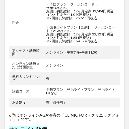
・予防プラン クーポンコード：
YOBO2024C
お薬代初回総額：12ヶ月定期 12,584円税込
（ひと月あたり1,049円税込）
※2回目以降総額：26,615円税込
料金
・発毛ライトプラン【合剤】 クーポンコー
ド：AGA2024C
お薬代初回総額：12ヶ月定期 22,121円税込
（ひと月あたり1,851円税込）
※2回目以降総額：64,324円税込
アクセス・診療時
オンライン（午前7時~午後11:30）
間
オンライン診療ま
オンライン
たは対面診療
無料カウンセリン
有
グ
予防プラン、発毛ライトプラン、発毛ライト
診療コース
EXなど
返金制度
有（条件有）
6位はオンラインAGA治療の「CLINIC FOR（クリニックフォ
ア）」です。