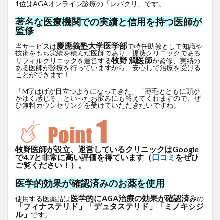
1位はAGAオンライン診療の「レバクリ」です。
著名な医療機関での実績と信用を持つ医師が
監修
慶應義塾大学医学部
当サービスは
で特任助教として知識や
技術をもち実績を積んだ医師であり、提携クリニックである
牧野 潤医師
リフィルクリニックを運営する
が監修、実績の
ある医師が診療を行っていますから、安心して治療を受ける
ことができます！
「M字はげが目立つようになってきた」「薄毛とともに頭が
かゆく感じる」といったお悩みにも答えてくれますので、ぜ
ひ無料カウンセリングを受けていただきたいですね。
牧野医師が設立、運営しているクリニックはGoogle
で4.7と非常に高い評価を得ています（
口コミ
をぜひ
ご覧ください！）。
医学的効果が確認済みのお薬を使用
医学的にAGA治療の効果が確認済み
使用する医薬品は
の
「フィナステリド」「デュタステリド」「ミノキシジ
ル」
です。