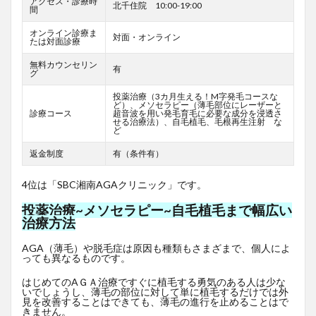
アクセス・診療時
北千住院 10:00-19:00
間
オンライン診療ま
対面・オンライン
たは対面診療
無料カウンセリン
有
グ
投薬治療（3カ月生える！M字発毛コースな
ど）、メソセラピー（薄毛部位にレーザーと
診療コース
超音波を用い発毛育毛に必要な成分を浸透さ
せる治療法）、自毛植毛、毛根再生注射 な
ど
返金制度
有（条件有）
4位は「SBC湘南AGAクリニック」です。
投薬治療~メソセラピー~自毛植毛まで幅広い
治療方法
AGA（薄毛）や脱毛症は原因も種類もさまざまで、個人によ
っても異なるものです。
はじめてのAＧＡ治療ですぐに植毛する勇気のある人は少な
いでしょうし、薄毛の部位に対して単に植毛するだけでは外
見を改善することはできても、薄毛の進行を止めることはで
きません。