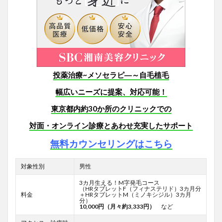
投薬治療~メソセラピ―～自毛植毛
幅広いニーズに提案、対応可能！
東京都内約30か所のクリニックでの
対面・オンライン診療とあわせ
充実したサポート
無料カウンセリングはこちら
対象性別
男性
3カ月生える！M字発毛コース
（HRタブレットF
（フィナステリド）3カ月分
料金
＋HRタブレットM（ミノキシジル）3カ月
分）
10,000円（月々約3,333円）
など