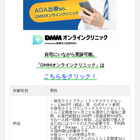
自宅にいながら受診可能。
「DMMオンラインクリニック」は
こちらをクリック！
対象性別
男性
・発毛ライトプラン（フィナステリドセッ
ト）1,861円（税込）等 公式サイト参照
※発毛ライトプランフィナステリドセットら
くらく定期便12ヶ月ごとを選択した場合に適
用。お薬代総額22,330円（別途送料550円）
※お一人様一回限り有効。上記金額で購入す
料金
るためにはコードの入力が必要です。予約時
に必ず「docaga」とご入力ください。
※ 国内製は対象外です。
※他コードとの併用は不可。
※過去に「AGAプランのらくらく定期便12ヶ