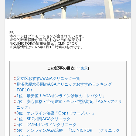
PR
本ページはプロモーションが含まれています。
※公的医療保険が適用されない自由診療です。
※CLINIC FORの情報提供元：CLINIC FOR
※掲載情報は2026年1月1日時点のものです。
この記事の目次
[
非表示
]
足立区おすすめAGAクリニック一覧
見沼代親水公園のAGAクリニックおすすめランキング
TOP10！
1位 最安値！AGAオンライン診療の「レバクリ」
2位 安心価格・症例豊富・テレビ電話対応「AGAヘアクリ
ニック」
3位 オンライン治療「Oops（ウープス）」
4位 SBC湘南AGAクリニック
5位 DMMオンラインクリニック
6位 オンラインAGA治療 「CLINIC FOR （クリニック