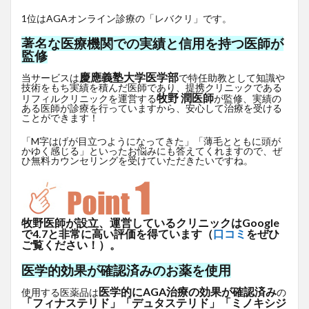
1位はAGAオンライン診療の「レバクリ」です。
著名な医療機関での実績と信用を持つ医師が
監修
慶應義塾大学医学部
当サービスは
で特任助教として知識や
技術をもち実績を積んだ医師であり、提携クリニックである
牧野 潤医師
リフィルクリニックを運営する
が監修、実績の
ある医師が診療を行っていますから、安心して治療を受ける
ことができます！
「M字はげが目立つようになってきた」「薄毛とともに頭が
かゆく感じる」といったお悩みにも答えてくれますので、ぜ
ひ無料カウンセリングを受けていただきたいですね。
牧野医師が設立、運営しているクリニックはGoogle
で4.7と非常に高い評価を得ています（
口コミ
をぜひ
ご覧ください！）。
医学的効果が確認済みのお薬を使用
医学的にAGA治療の効果が確認済み
使用する医薬品は
の
「フィナステリド」「デュタステリド」「ミノキシジ