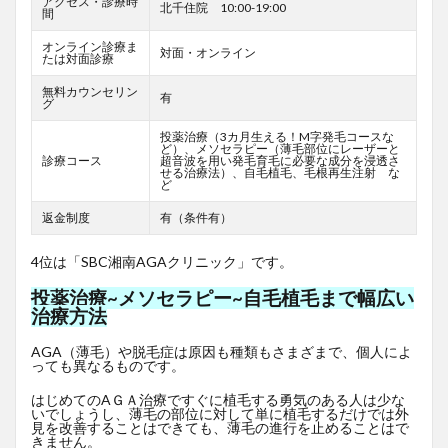
アクセス・診療時
北千住院 10:00-19:00
間
オンライン診療ま
対面・オンライン
たは対面診療
無料カウンセリン
有
グ
投薬治療（3カ月生える！M字発毛コースな
ど）、メソセラピー（薄毛部位にレーザーと
診療コース
超音波を用い発毛育毛に必要な成分を浸透さ
せる治療法）、自毛植毛、毛根再生注射 な
ど
返金制度
有（条件有）
4位は「SBC湘南AGAクリニック」です。
投薬治療~メソセラピー~自毛植毛まで幅広い
治療方法
AGA（薄毛）や脱毛症は原因も種類もさまざまで、個人によ
っても異なるものです。
はじめてのAＧＡ治療ですぐに植毛する勇気のある人は少な
いでしょうし、薄毛の部位に対して単に植毛するだけでは外
見を改善することはできても、薄毛の進行を止めることはで
きません。