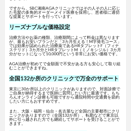
ですから、SBC湘南AGAクリニックではその人その人に応じ
た毛髪の多角的オーダーメイド医療を採用し、患者様に適切
な提案とサポートを行っています。
リーズナブルな価格設定
治療方法やお薬の種類、治療期間によって料金は異なります
が、最もお安いプランだと「3カ月生える！M字発毛コース」
では効果が認められた治療薬であるHRタブレットF
（フィナ
ステリド）3カ月分とHRタブレットM（ミノキシジル）3カ月
分がセットになって10,000円という非常にお安い価格です。
AGA治療が初めてで金額面で不安がある方も安心して取り組
むことができますね。
全国132か所のクリニックで万全のサポート
東京に30か所以上のクリニックがありますので、対面診療で
ご自身が納得するまで医師に質問したい方に最適です。もち
ろんオンライン診療も可能ですから通院時間や交通費を節約
したい方にもおすすめです。
また、大阪・福岡・仙台・名古屋など全国の主要都市にクリ
ニックがありますので（全国132か所）、転勤などで東京以
外に引っ越された方でも継続してサポートを受けることがで
きます。