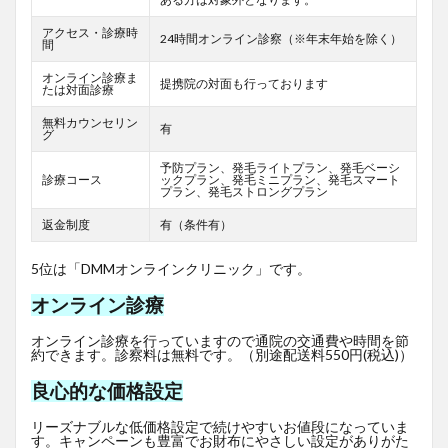
アクセス・診療時
24時間オンライン診察（※年末年始を除く）
間
オンライン診療ま
提携院の対面も行っております
たは対面診療
無料カウンセリン
有
グ
予防プラン、発毛ライトプラン、発毛ベーシ
診療コース
ックプラン、発毛ミニプラン、発毛スマート
プラン、発毛ストロングプラン
返金制度
有（条件有）
5位は「DMMオンラインクリニック」です。
オンライン診療
オンライン診療を行っていますので通院の交通費や時間を節
約できます。診察料は無料です。（別途配送料550円(税込)）
良心的な価格設定
リーズナブルな低価格設定で続けやすいお値段になっていま
す。キャンペーンも豊富でお財布にやさしい設定がありがた