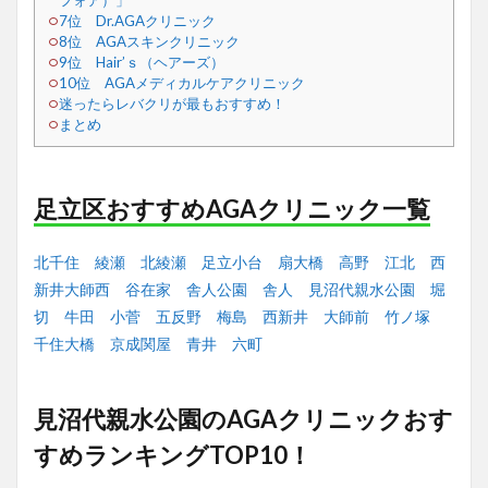
フォア）」
7位 Dr.AGAクリニック
8位 AGAスキンクリニック
9位 Hair’ｓ（ヘアーズ）
10位 AGAメディカルケアクリニック
迷ったらレバクリが最もおすすめ！
まとめ
足立区おすすめAGAクリニック一覧
北千住
綾瀬
北綾瀬
足立小台
扇大橋
高野
江北
西
新井大師西
谷在家
舎人公園
舎人
見沼代親水公園
堀
切
牛田
小菅
五反野
梅島
西新井
大師前
竹ノ塚
千住大橋
京成関屋
青井
六町
見沼代親水公園のAGAクリニックおす
すめランキングTOP10！