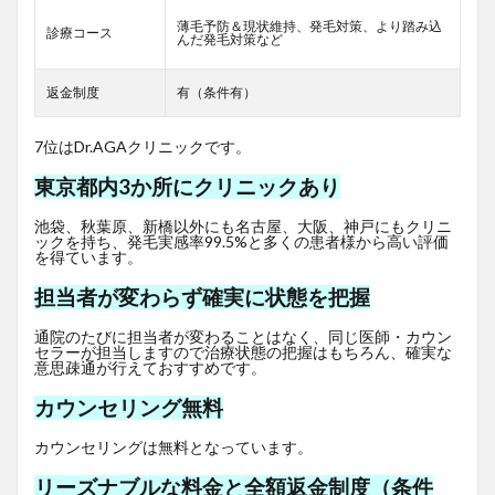
薄毛予防＆現状維持、発毛対策、より踏み込
診療コース
んだ発毛対策など
返金制度
有（条件有）
7位はDr.AGAクリニックです。
東京都内3か所にクリニックあり
池袋、秋葉原、新橋以外にも名古屋、大阪、神戸にもクリニ
ックを持ち、発毛実感率99.5%と多くの患者様から高い評価
を得ています。
担当者が変わらず確実に状態を把握
通院のたびに担当者が変わることはなく、同じ医師・カウン
セラーが担当しますので治療状態の把握はもちろん、確実な
意思疎通が行えておすすめです。
カウンセリング無料
カウンセリングは無料となっています。
リーズナブルな料金と全額返金制度（条件