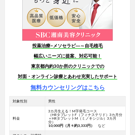
投薬治療~メソセラピ―～自毛植毛
幅広いニーズに提案、対応可能！
東京都内約30か所のクリニックでの
対面・オンライン診療とあわせ
充実したサポート
無料カウンセリングはこちら
対象性別
男性
3カ月生える！M字発毛コース
（HRタブレットF
（フィナステリド）3カ月分
料金
＋HRタブレットM（ミノキシジル）3カ月
分）
10,000円（月々約3,333円）
など