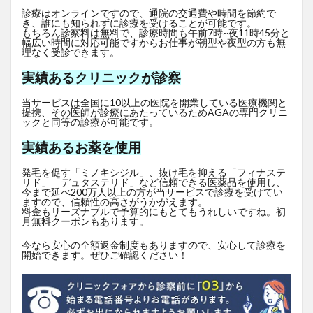
診療はオンラインですので、通院の交通費や時間を節約で
き、誰にも知られずに診療を受けることが可能です。
もちろん診察料は無料で、診療時間も午前7時~夜11時45分と
幅広い時間に対応可能ですからお仕事が朝型や夜型の方も無
理なく受診できます。
実績あるクリニックが診察
当サービスは全国に10以上の医院を開業している医療機関と
提携、その医師が診療にあたっているためAGAの専門クリニ
ックと同等の診療が可能です。
実績あるお薬を使用
発毛を促す「ミノキシジル」、抜け毛を抑える「フィナステ
リド」「デュタステリド」など信頼できる医薬品を使用し、
今まで延べ200万人以上の方が当サービスで診療を受けてい
ますので、信頼性の高さがうかがえます。
料金もリーズナブルで予算的にもとてもうれしいですね。初
月無料クーポンもあります。
今なら安心の全額返金制度もありますので、安心して診療を
開始できます。ぜひご確認ください！