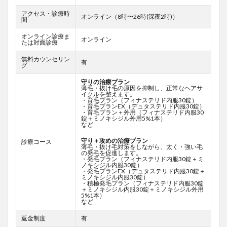
アクセス・診療時
オンライン（8時〜26時(深夜2時)）
間
オンライン診療ま
オンライン
たは対面診療
無料カウンセリン
有
グ
守りの治療プラン
薄毛・抜け毛の原因を抑制し、正常なヘアサ
イクルを整えます。
・育毛プラン（フィナステリド内服30錠）
・育毛プランEX（デュタステリド内服30錠）
・育毛プラン＋外用（フィナステリド内服30
錠＋ミノキシジル外用5%1本）
など
守り＋攻めの治療プラン
診療コース
薄毛・抜け毛対策をしながら、太く・強い毛
の発毛を促進します。
・発毛プラン（フィナステリド内服30錠＋ミ
ノキシジル内服30錠）
・発毛プランEX（デュタステリド内服30錠＋
ミノキシジル内服30錠）
・積極発毛プラン（フィナステリド内服30錠
＋ミノキシジル内服30錠＋ミノキシジル外用
5%1本）
など
返金制度
有