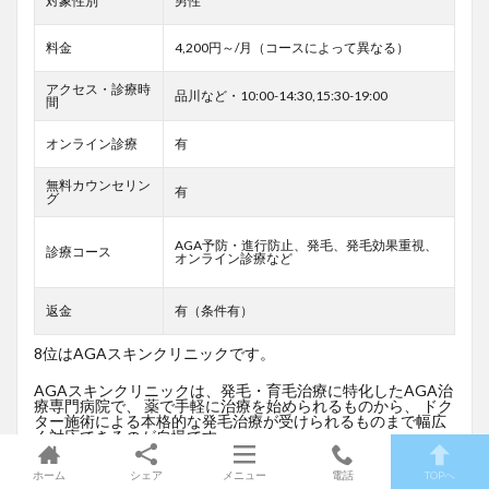
対象性別
男性
料金
4,200円～/月（コースによって異なる）
アクセス・診療時
品川など・10:00-14:30,15:30-19:00
間
オンライン診療
有
無料カウンセリン
有
グ
AGA予防・進行防止、発毛、発毛効果重視、
診療コース
オンライン診療など
返金
有（条件有）
8位はAGAスキンクリニックです。
AGAスキンクリニックは、発毛・育毛治療に特化したAGA治
療専門病院で、 薬で手軽に治療を始められるものから、 ドク
ター施術による本格的な発毛治療が受けられるものまで幅広
く対応できるのが自慢です。
麻生 泰（あそう とおる）統括診療部長自らが薄毛に悩み、治
ホーム
シェア
メニュー
電話
TOPへ
療を体験し、 効果を実感した当院オリジナル発毛薬