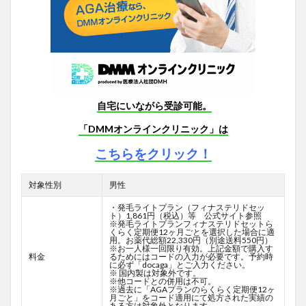
自宅にいながら受診可能。
「DMMオンラインクリニック」は
こちらをクリック！
対象性別
男性
・発毛ライトプラン（フィナステリドセッ
ト）1,861円（税込）等 公式サイト参照
※発毛ライトプランフィナステリドセットら
くらく定期便12ヶ月ごとを選択した場合に適
用。お薬代総額22,330円（別途送料550円）
※お一人様一回限り有効。上記金額で購入す
料金
るためにはコードの入力が必要です。予約時
に必ず「docaga」とご入力ください。
※ 国内製は対象外です。
※他コードとの併用は不可。
※過去に「AGAプランのらくらく定期便12ヶ
月ごと」をコード適用にて処方された実績の
ある方は対象外となります。