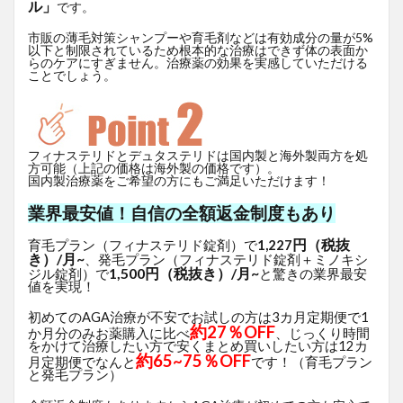
ル」
です。
市販の薄毛対策シャンプーや育毛剤などは有効成分の量が5%
以下と制限されているため根本的な治療はできず体の表面か
らのケアにすぎません。治療薬の効果を実感していただける
ことでしょう。
フィナステリドとデュタステリドは国内製と海外製両方を処
方可能（上記の価格は海外製の価格です）。
国内製治療薬をご希望の方にもご満足いただけます！
業界最安値！自信の全額返金制度もあり
円（税抜
育毛プラン（フィナステリド錠剤）で
1,227
き）/月~
、発毛プラン（フィナステリド錠剤＋ミノキシ
1,500円（税抜き）/月~
ジル錠剤）で
と驚きの業界最安
値を実現！
初めてのAGA治療が不安でお試しの方は3カ月定期便で1
約27％OFF
か月分のみお薬購入に比べ
、じっくり時間
をかけて治療したい方で安くまとめ買いしたい方は12カ
約65~75％OFF
月定期便でなんと
です！（育毛プラン
と発毛プラン）