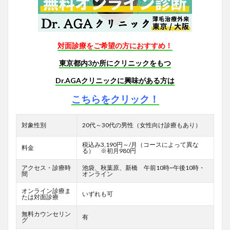
対面診療をご希望の方におすすめ！
東京都内3か所にクリニックをもつ
Dr.AGAクリニックに興味がある方は
こちらをクリック！
対象性別
20代～30代の男性（女性向け診療もあり）
税込み3,190円～/月（コースによって異な
料金
る） ※初月980円
アクセス・診療時
池袋、秋葉原、新橋 午前10時~午後10時・
間
オンライン
オンライン診療ま
いずれも可
たは対面診療
無料カウンセリン
有
グ