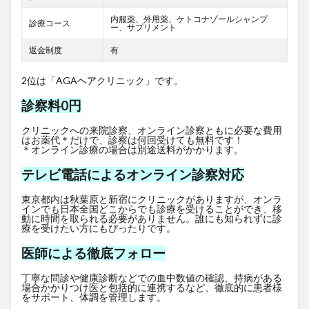
内服薬、外用薬、ケトコナゾールシャンプ
診療コース
ー、サプリメント
返金制度
有
2位は「AGAヘアクリニック」です。
診察料0円
クリニックへの来院診察、オンライン診察ともに必要な費用
はお薬代＊だけで、診察は何回受けても無料です！
＊オンライン診療の場合は別途送料がかかります。
テレビ電話によるオンライン診察対応
東京都内は秋葉原と新宿にクリニックがありますが、オンラ
インでも日本全国どこからでも診療を受けることができ、移
動に時間を取られる必要がありません。誰にも知られずに診
療を受けたい方にもぴったりです。
医師による徹底フォロー
丁寧な問診や健康診断などでの血中数値の確認、持病がある
場合かかりつけ医と包括的に連携するなど、徹底的に患者様
をサポート、体調を管理します。