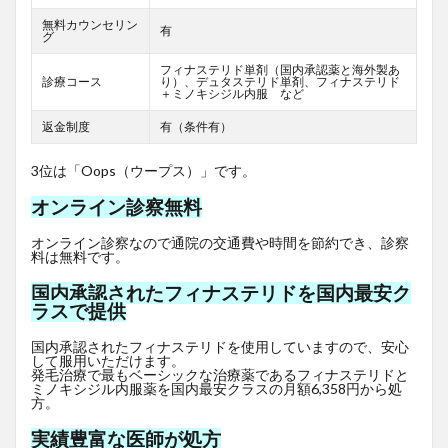
無料カウンセリン
有
グ
フィナステリド単剤（国内承認薬と海外製あ
診療コース
り）、デュタステリド単剤、フィナステリド
＋ミノキシジル内服 など
返金制度
有（条件有）
3位は「Oops（ウープス）」です。
オンライン診察無料
オンライン診察なので通院の交通費や時間を節約でき、診察
料は無料です。
国内承認されたフィナステリドを国内最安ク
ラスで提供
国内承認されたフィナステリドを使用していますので、安心
して服用いただけます。
発毛治療で最もベーシックな治療薬であるフィナステリドと
ミノキシジル内服薬を国内最安クラスの月額6,358円から処
方。
実績豊富な医師が処方