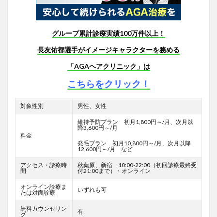
グループ累計診療実績100万件以上！
長友佑都選手がイメージキャラクターを務める
「AGAヘアクリニック」は
こちらをクリック！
対象性別
男性、女性
維持予防プラン 初月1,800円～/月、次月以
降3,600円～/月
料金
発毛プラン 初月10,800円～/月、次月以降
12,600円～/月 など
アクセス・診療時
秋葉原、新宿 10:00-22:00（初回診療最終受
間
付21:00まで）・オンライン
オンライン診療ま
いずれも可
たは対面診療
無料カウンセリン
有
グ