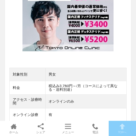
対象性別
男女
税込み3,780円～/月（コースによって異な
料金
る・送料別途）
アクセス・診療時
オンラインのみ
間
オンライン診療
有
無料カウンセリン
有（無料診療）
グ
ホーム
シェア
メニュー
電話
TOPへ