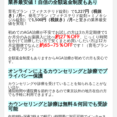
業界最安値！自信の全額返金制度もあり
円（税抜
育毛プラン（フィナステリド錠剤）で
1,227
き）/月~
、発毛プラン（フィナステリド錠剤＋ミノキシ
1,500円（税抜き）/月~
ジル錠剤）で
と驚きの業界最安
値を実現！
初めてのAGA治療が不安でお試しの方は3カ月定期便で1
約27％OFF
か月分のみお薬購入に比べ
、じっくり時間
をかけて治療したい方で安くまとめ買いしたい方は12カ
約65~75％OFF
月定期便でなんと
です！（育毛プラン
と発毛プラン）
全額返金制度もありますからAGA治療が初めての方も安心で
す。
オンラインによるカウンセリングと診療でプ
ライバシー保護
カウンセリングや診療を受けていることを知られることがな
いほか、
通院時間や通院費を節約できるので東京以外の地方在住の方
でも手軽に利用できますよ。
カウンセリングと診療は無料＆何回でも受診
可能
午前8時~深夜2時まで幅広い時間帯に対応可能でインターネ