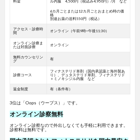
料金
ル内服 4,500円（税込み4,950円）/月 など
6カ月ごとまたは12カ月ごとおまとめ時の価
格
別途お薬の送料550円（税込）
アクセス・診療時
オンライン（午前9時~午後11:30）
間
オンライン診療ま
オンライン
たは対面診療
無料カウンセリン
有
グ
フィナステリド単剤（国内承認薬と海外製あ
診療コース
り）、デュタステリド単剤、フィナステリド
＋ミノキシジル内服 など
返金制度
有（条件有）
3位は「Oops（ウープス）」です。
オンライン診察無料
オンライン診察なので外出しなくても手軽に利用できます。
診察料は無料です。