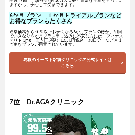
開院17周年、診療実績400万人突破と豊富な実績をもってい
ますから、安心して受診できます。
6か月プラン、１か月トライアルプランなど
お得なプランもたくさん
通常価格から40％以上お安くなる6か月プランのほか、初回
でいきなり６か月ブラン申し込みに不安な方には「フィナス
テリド 1mg（国内正規薬）1,650
円
税込・30日分」などさま
ざまなプランが用意されています。
島根のイースト駅前クリニックの公式サイトは
こちら
7位 Dr.AGAクリニック