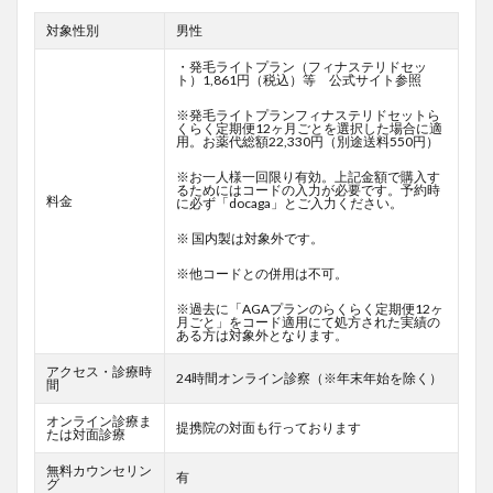
対象性別
男性
・発毛ライトプラン（フィナステリドセッ
ト）1,861円（税込）等 公式サイト参照
※発毛ライトプランフィナステリドセットら
くらく定期便12ヶ月ごとを選択した場合に適
用。お薬代総額22,330円（別途送料550円）
※お一人様一回限り有効。上記金額で購入す
るためにはコードの入力が必要です。予約時
料金
に必ず「docaga」とご入力ください。
※ 国内製は対象外です。
※他コードとの併用は不可。
※過去に「AGAプランのらくらく定期便12ヶ
月ごと」をコード適用にて処方された実績の
ある方は対象外となります。
アクセス・診療時
24時間オンライン診察（※年末年始を除く）
間
オンライン診療ま
提携院の対面も行っております
たは対面診療
無料カウンセリン
有
グ