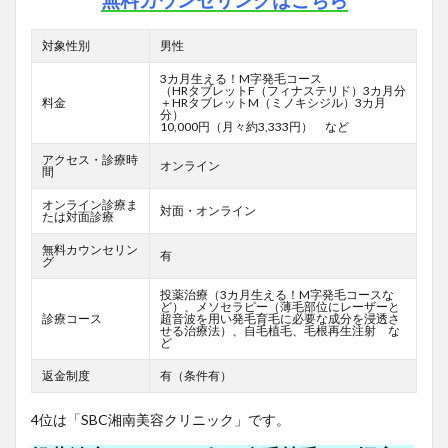
無料カウンセリングはこちら
対象性別
男性
3カ月生える！M字発毛コース
（HRタブレットF
（フィナステリド）3カ月分
料金
＋HRタブレットM（ミノキシジル）3カ月
分）
10,000円（月々約3,333円） など
アクセス・診療時
オンライン
間
オンライン診療ま
対面・オンライン
たは対面診療
無料カウンセリン
有
グ
投薬治療（3カ月生える！M字発毛コースな
ど）、メソセラピー（薄毛部位にレーザーと
診療コース
超音波を用い発毛育毛に必要な成分を浸透さ
せる治療法）、自毛植毛、毛根再生注射 な
ど
返金制度
有（条件有）
4位は「SBC湘南美容クリニック」です。