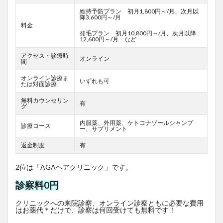
維持予防プラン 初月1,800円～/月、次月以
降3,600円～/月
料金
発毛プラン 初月10,800円～/月、次月以降
12,600円～/月 など
アクセス・診療時
オンライン
間
オンライン診療ま
いずれも可
たは対面診療
無料カウンセリン
有
グ
内服薬、外用薬、ケトコナゾールシャンプ
診療コース
ー、サプリメント
返金制度
有
2位は「AGAヘアクリニック」です。
診察料0円
クリニックへの来院診察、オンライン診察ともに必要な費用
はお薬代＊だけで、診察は何回受けても無料です！