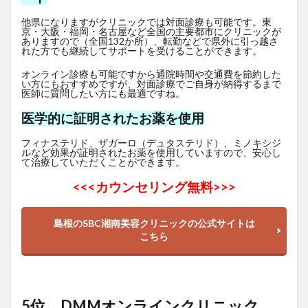
他県になりますがクリニックでは対面診療も可能です。東
京・大阪・福岡・名古屋など全国の主要都市にクリニックが
ありますので（全国132か所）、転勤などで県外に引っ越さ
れた方でも継続してサポートを受けることができます。
オンライン診療も可能ですから通院時間や交通費を節約した
い方にもおすすめですが、対面診療でご自身が納得するまで
医師に質問したい方にも最適ですね。
医学的に証明されたお薬を使用
フィナステリド、ザガーロ（デュタステリド）、ミノキシジ
ルなど効果が証明されたお薬を使用していますので、安心し
て治療していただくことができます。
<<<
カウンセリング無料>>>
島根のSBC湘南美容クリニックの公式サイトは
こちら
5位 DMMオンラインクリニック