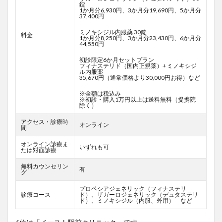
錠
1か月分6,930円、3か月分19,690円、5か月分
37,400円
ミノキシジル内服薬 30錠
料金
1か月分8,250円、3か月分23,430円、6か月分
44,550円
初診限定6か月セットプラン
フィナステリド（国内正規薬）+ ミノキシジ
ル内服薬
35,670円（通常価格より30,000円お得）など
※金額は税込み
※初診・購入1万円以上は送料無料（提携院
除く）
アクセス・診療時
オンライン
間
オンライン診療ま
いずれも可
たは対面診療
無料カウンセリン
有
グ
プロペシアジェネリック（フィナステリ
診療コース
ド）、ザガーロジェネリック（デュタステリ
ド）、ミノキシジル（内服、外用） など