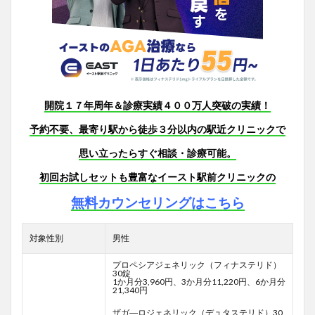
開院１７年周年＆診療実績４００万人突破の実績！
予約不要、最寄り駅から徒歩３分以内の駅近クリニックで
思い立ったらすぐ相談・診療可能。
初回お試しセットも豊富なイースト駅前クリニックの
無料カウンセリングはこちら
対象性別
男性
プロペシアジェネリック（フィナステリド）
30錠
1か月分3,960円、3か月分11,220円、6か月分
21,340円
ザガ―ロジェネリック（デュタステリド）30