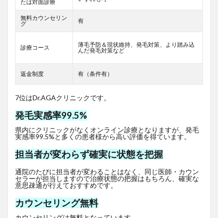
たは対面診療
無料カウンセリン
有
グ
薄毛予防＆現状維持、発毛対策、より踏み込
診療コース
んだ発毛対策など
返金制度
有（条件有）
7位はDr.AGAクリニックです。
発毛実感率99.5%
県内にクリニックがなくオンライン診療となりますが、発毛
実感率99.5%と多くの患者様から高い評価を得ています。
担当者が変わらず確実に状態を把握
通院のたびに担当者が変わることはなく、同じ医師・カウン
セラーが担当しますので治療状態の把握はもちろん、確実な
意思疎通が行えておすすめです。
カウンセリング無料
カウンセリングは無料となっています。