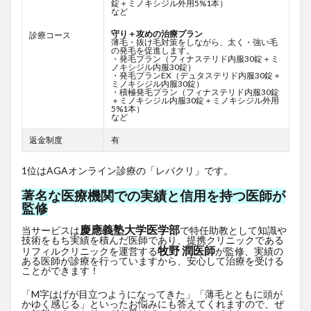
錠＋ミノキシジル外用5%1本）
など
守り＋攻めの治療プラン
診療コース
薄毛・抜け毛対策をしながら、太く・強い毛
の発毛を促進します。
・発毛プラン（フィナステリド内服30錠＋ミ
ノキシジル内服30錠）
・発毛プランEX（デュタステリド内服30錠＋
ミノキシジル内服30錠）
・積極発毛プラン（フィナステリド内服30錠
＋ミノキシジル内服30錠＋ミノキシジル外用
5%1本）
など
返金制度
有
1位はAGAオンライン診療の「レバクリ」です。
著名な医療機関での実績と信用を持つ医師が
監修
慶應義塾大学医学部
当サービスは
で特任助教として知識や
技術をもち実績を積んだ医師であり、提携クリニックである
牧野 潤医師
リフィルクリニックを運営する
が監修、実績の
ある医師が診療を行っていますから、安心して治療を受ける
ことができます！
「M字はげが目立つようになってきた」「薄毛とともに頭が
かゆく感じる」といったお悩みにも答えてくれますので、ぜ