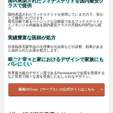
国内承認されたフィナステリドを国内最安ク
ラスで提供
国内承認されたフィナステリドを使用していますので、安心
して服用いただけます。
発毛治療で最もベーシックな治療薬であるフィナステリドと
ミノキシジル内服薬を国内最安クラスの月額6,358円から処
方。
実績豊富な医師が処方
日本臨床毛髪学会の元理事や元会長などが診察、効果がある
と認められたお薬を処方します。
箱ごと堂々と家におけるデザインで家族にも
バレにくい
世界最大級のデザイン賞であるPentawardsで金賞を受賞する
など世界で様々な賞を受賞したおしゃれなデザイン。
島根のOops（ウープス）の公式サイトはこちら