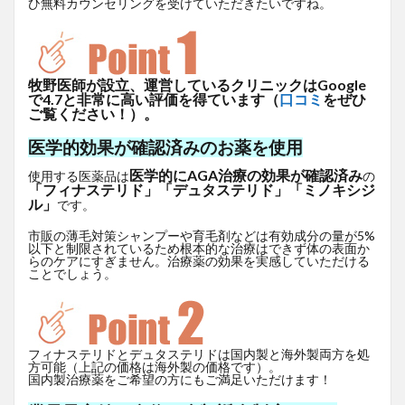
ひ無料カウンセリングを受けていただきたいですね。
牧野医師が設立、運営しているクリニックはGoogle
で4.7と非常に高い評価を得ています（
口コミ
をぜひ
ご覧ください！）。
医学的効果が確認済みのお薬を使用
医学的にAGA治療の効果が確認済み
使用する医薬品は
の
「フィナステリド」「デュタステリド」「ミノキシジ
ル」
です。
市販の薄毛対策シャンプーや育毛剤などは有効成分の量が5%
以下と制限されているため根本的な治療はできず体の表面か
らのケアにすぎません。治療薬の効果を実感していただける
ことでしょう。
フィナステリドとデュタステリドは国内製と海外製両方を処
方可能（上記の価格は海外製の価格です）。
国内製治療薬をご希望の方にもご満足いただけます！