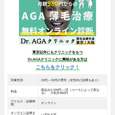
東京以外にもクリニックをもつ
Dr.AGAクリニックに興味がある方は
こちらをクリック！
対象性別
20代～30代の男性（女性向け診療もあり）
税込み3,190円～/月（コースによって異な
料金
る） ※初月980円
アクセス・診療時
オンライン
間
オンライン診療ま
いずれも可