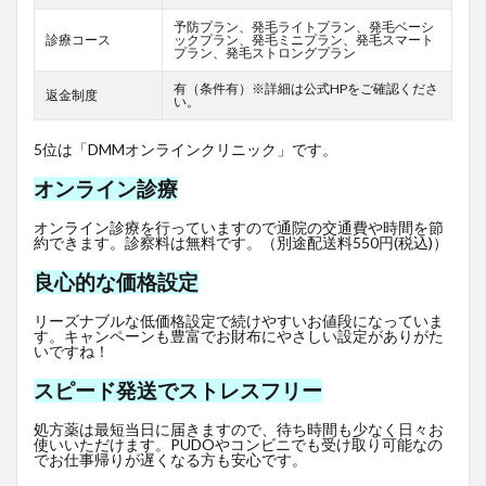
予防プラン、発毛ライトプラン、発毛ベーシ
診療コース
ックプラン、発毛ミニプラン、発毛スマート
プラン、発毛ストロングプラン
有（条件有）※詳細は公式HPをご確認くださ
返金制度
い。
5位は「DMMオンラインクリニック」です。
オンライン診療
オンライン診療を行っていますので通院の交通費や時間を節
約できます。診察料は無料です。（別途配送料550円(税込)）
良心的な価格設定
リーズナブルな低価格設定で続けやすいお値段になっていま
す。キャンペーンも豊富でお財布にやさしい設定がありがた
いですね！
スピード発送でストレスフリー
処方薬は最短当日に届きますので、待ち時間も少なく日々お
使いいただけます。PUDOやコンビニでも受け取り可能なの
でお仕事帰りが遅くなる方も安心です。