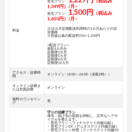
（税込み
育毛プラン
1,349円）/月~
1,500円
（税込み
発毛プラン
1,650円）/月~
※12カ月定期配送利用時の1カ月あたりの目
料金
安価格
※別途お薬の配送料550~1,100円
<配送プラン>
単剤1カ月分
定期便1カ月
定期便3カ月
定期便6カ月
定期便12カ月
アクセス・診療時
オンライン（8:00～26:00（深夜2時））
間
オンライン診療ま
オンライン
たは対面診療
無料カウンセリン
有
グ
守りの治療プラン
薄毛・抜け毛の原因を抑制し、正常なヘアサ
イクルを整えます。
・育毛プラン（フィナステリド内服30錠）
・育毛プランEX（デュタステリド内服30錠）
・育毛プラン＋外用（フィナステリド内服30