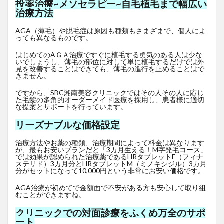
投薬治療~メソセラピー~自毛植毛まで幅広い
治療方法
AGA（薄毛）や脱毛症は原因も種類もさまざまで、個人によ
っても異なるものです。
はじめてのAＧＡ治療ですぐに植毛する勇気のある人は少な
いでしょうし、薄毛の部位に対して単に植毛するだけでは外
見を改善することはできても、薄毛の進行を止めることはで
きません。
ですから、SBC湘南美容クリニックではその人その人に応じ
た毛髪の多角的オーダーメイド医療を採用し、患者様に適切
な提案とサポートを行っています。
リーズナブルな価格設定
治療方法やお薬の種類、治療期間によって料金は異なります
が、最もお安いプランだと「3カ月生える！M字発毛コース」
では効果が認められた治療薬であるHRタブレットF
（フィナ
ステリド）3カ月分とHRタブレットM（ミノキシジル）3カ月
分がセットになって10,000円という非常にお安い価格です。
AGA治療が初めてで金額面で不安がある方も安心して取り組
むことができますね。
クリニックでの対面診療をふくめ万全のサポ
ート