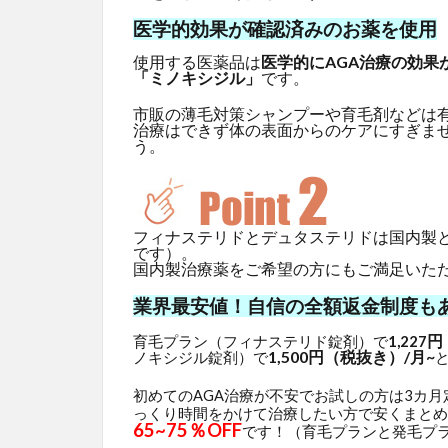
医学的効果が確認済みのお薬を使用
使用する医薬品は
医学的にAGA治療の効果
「ミノキシジル」
です。
市販の薄毛対策シャンプーや育毛剤などは
治療はできず体の表面からのケアにすぎま
う。
フィナステリドとデュタステリドは国内製
です）。
国内製治療薬をご希望の方にもご満足いた
業界最安値！自信の全額返金制度も
円
育毛プラン（フィナステリド錠剤）で
1,227
1,500円（税抜き）/月~
ノキシジル錠剤）で
初めてのAGA治療が不安でお試しの方は3カ
っくり時間をかけて治療したい方で安くまとめ
65~75％OFF
です！（育毛プランと発毛プ