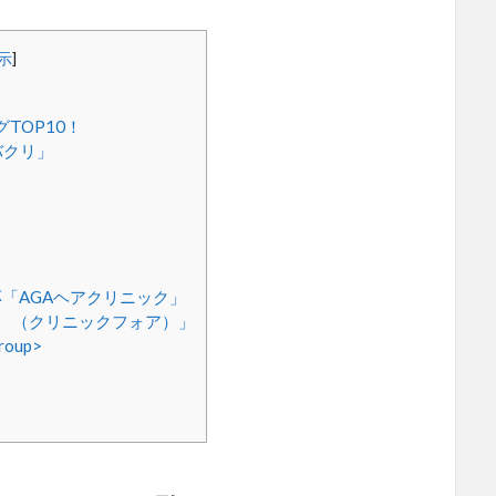
示
]
TOP10！
バクリ」
」
「AGAヘアクリニック」
OR （クリニックフォア）」
oup>