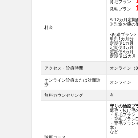
育毛プラン
発毛プラン
※12カ月定
※別途お薬の配送
料金
<配送プラン>
単剤1カ月分
定期便1カ月
定期便3カ月
定期便6カ月
定期便12カ月
アクセス・診療時間
オンライン（8
オンライン診療または対面診
オンライン
療
無料カウンセリング
有
守りの治療プ
薄毛・抜け毛
・育毛プラン
・育毛プランE
・育毛プラン
本）
など
診療コース