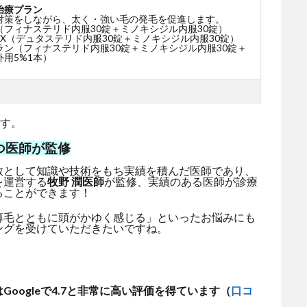
治療プラン
対策をしながら、太く・強い毛の発毛を促進します。
（フィナステリド内服30錠＋ミノキシジル内服30錠）
X（デュタステリド内服30錠＋ミノキシジル内服30錠）
ラン（フィナステリド内服30錠＋ミノキシジル内服30錠＋
用5%1本）
です。
つ医師が監修
教として知識や技術をもち実績を積んだ医師であり、
を運営する
牧野 潤医師
が監修、実績のある医師が診療
ることができます！
薄毛とともに頭がかゆく感じる」といったお悩みにも
ングを受けていただきたいですね。
oogleで4.7と非常に高い評価を得ています（
口コ