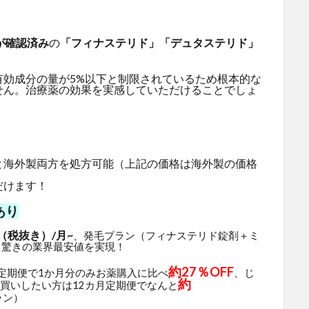
が確認済み
の
「フィナステリド」「デュタステリド」
有効成分の量が5%以下と制限されているため根本的な
せん。治療薬の効果を実感していただけることでしょ
と海外製両方を処方可能（上記の価格は海外製の価格
だけます！
あり
（税抜き）/月~
、発毛プラン（フィナステリド錠剤＋ミ
と驚きの業界最安値を実現！
約27％OFF
月定期便で1か月分のみお薬購入に比べ
、じ
約
買いしたい方は12カ月定期便でなんと
ラン）