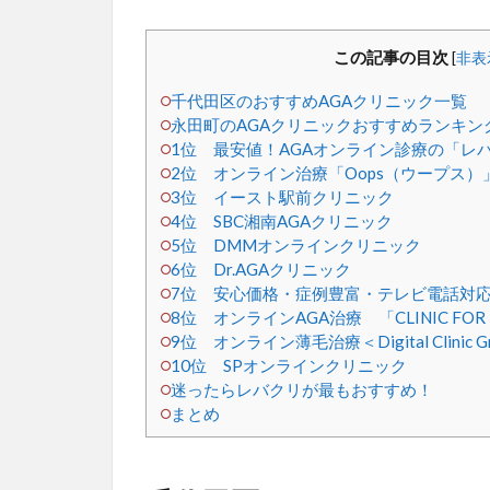
この記事の目次
[
非表
千代田区のおすすめAGAクリニック一覧
永田町のAGAクリニックおすすめランキング
1位 最安値！AGAオンライン診療の「レ
2位 オンライン治療「Oops（ウープス）
3位 イースト駅前クリニック
4位 SBC湘南AGAクリニック
5位 DMMオンラインクリニック
6位 Dr.AGAクリニック
7位 安心価格・症例豊富・テレビ電話対応
8位 オンラインAGA治療 「CLINIC F
9位 オンライン薄毛治療＜Digital Clinic Gr
10位 SPオンラインクリニック
迷ったらレバクリが最もおすすめ！
まとめ