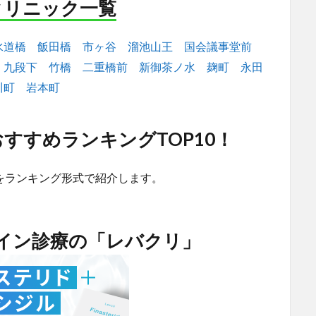
クリニック一覧
水道橋
飯田橋
市ヶ谷
溜池山王
国会議事堂前
九段下
竹橋
二重橋前
新御茶ノ水
麹町
永田
川町
岩本町
すすめランキングTOP10！
をランキング形式で紹介します。
ライン診療の「レバクリ」