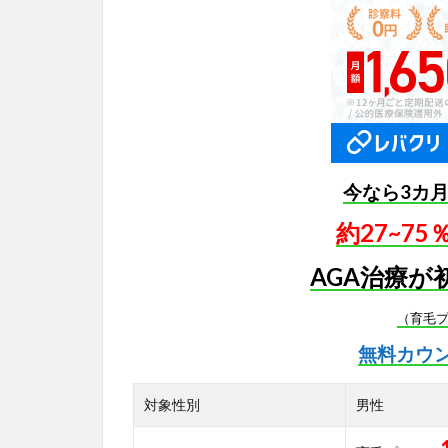
今なら3カ
約27~7
AGA治療が
（育毛
無料カウ
対象性別
男性