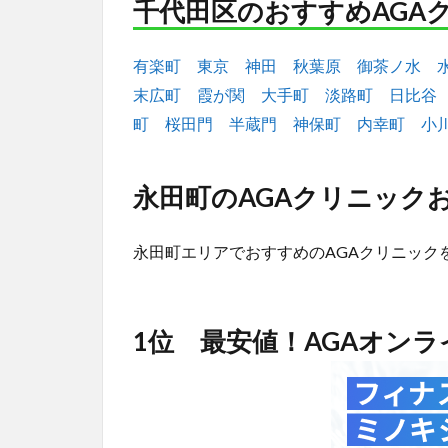
千代田区のおすすめAGA
有楽町
東京
神田
秋葉原
御茶ノ水
末広町
霞が関
大手町
淡路町
日比谷
町
桜田門
半蔵門
神保町
内幸町
小
永田町のAGAクリニックお
永田町エリアでおすすめのAGAクリニック
1位 最安値！AGAオン