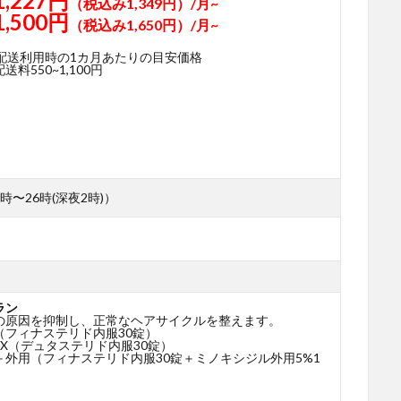
1,227円
（税込み1,349円）/月~
1,500円
（税込み1,650円）/月~
期配送利用時の1カ月あたりの目安価格
料550~1,100円
時〜26時(深夜2時)）
ラン
の原因を抑制し、正常なヘアサイクルを整えます。
（フィナステリド内服30錠）
X（デュタステリド内服30錠）
＋外用（フィナステリド内服30錠＋ミノキシジル外用5%1