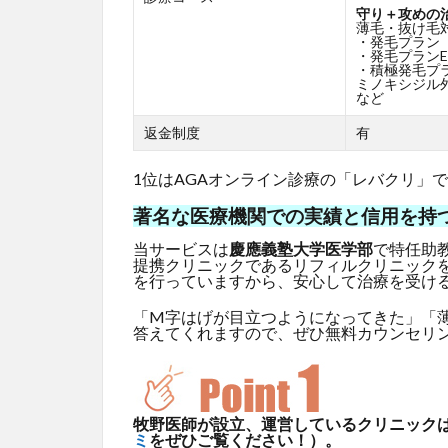
守り＋攻めの
薄毛・抜け毛
・発毛プラン
・発毛プランE
・積極発毛プ
ミノキシジル外
など
返金制度
有
1位はAGAオンライン診療の「レバクリ」
著名な医療機関での実績と信用を持
当サービスは
慶應義塾大学医学部
で特任助
提携クリニックであるリフィルクリニック
を行っていますから、安心して治療を受け
「M字はげが目立つようになってきた」「
答えてくれますので、ぜひ無料カウンセリ
牧野医師が設立、運営しているクリニックはG
ミ
をぜひご覧ください！）。