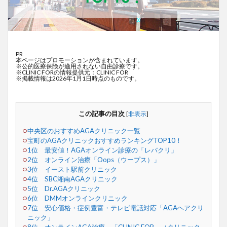
PR
本ページはプロモーションが含まれています。
※公的医療保険が適用されない自由診療です。
※CLINIC FORの情報提供元：CLINIC FOR
※掲載情報は2026年1月1日時点のものです。
この記事の目次
[
非表示
]
中央区のおすすめAGAクリニック一覧
宝町のAGAクリニックおすすめランキングTOP10！
1位 最安値！AGAオンライン診療の「レバクリ」
2位 オンライン治療「Oops（ウープス）」
3位 イースト駅前クリニック
4位 SBC湘南AGAクリニック
5位 Dr.AGAクリニック
6位 DMMオンラインクリニック
7位 安心価格・症例豊富・テレビ電話対応「AGAヘアクリ
ニック」