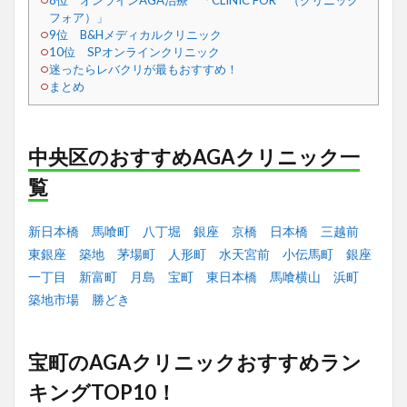
8位 オンラインAGA治療 「CLINIC FOR （クリニック
フォア）」
9位 B&Hメディカルクリニック
10位 SPオンラインクリニック
迷ったらレバクリが最もおすすめ！
まとめ
中央区のおすすめAGAクリニック一
覧
新日本橋
馬喰町
八丁堀
銀座
京橋
日本橋
三越前
東銀座
築地
茅場町
人形町
水天宮前
小伝馬町
銀座
一丁目
新富町
月島
宝町
東日本橋
馬喰横山
浜町
築地市場
勝どき
宝町のAGAクリニックおすすめラン
キングTOP10！