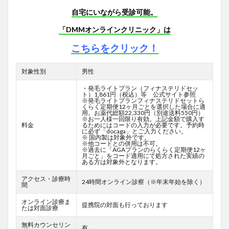
自宅にいながら受診可能。
「DMMオンラインクリニック」は
こちらをクリック！
対象性別
男性
・発毛ライトプラン（フィナステリドセッ
ト）1,861円（税込）等 公式サイト参照
※発毛ライトプランフィナステリドセットら
くらく定期便12ヶ月ごとを選択した場合に適
用。お薬代総額22,330円（別途送料550円）
※お一人様一回限り有効。上記金額で購入す
料金
るためにはコードの入力が必要です。予約時
に必ず「docaga」とご入力ください。
※ 国内製は対象外です。
※他コードとの併用は不可。
※過去に「AGAプランのらくらく定期便12ヶ
月ごと」をコード適用にて処方された実績の
ある方は対象外となります。
アクセス・診療時
24時間オンライン診察（※年末年始を除く）
間
オンライン診療ま
提携院の対面も行っております
たは対面診療
無料カウンセリン
有