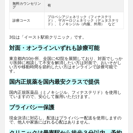
無料カウンセリン
有
グ
プロペシアジェネリック（フィナステリ
診療コース
ド）、ザガーロジェネリック（デュタステリ
ド）、ミノキシジル（内服、外用） など
3位は「イースト駅前クリニック」です。
対面・オンラインいずれも診療可能
東京都内10か所、全国に42院を展開しており、対面でしっか
り医師に相談して不安を解消したい方は対面で、おいそがし
い方や移動時間を節約したい方はオンラインで診療可能で
す。
国内正規薬を国内最安クラスで提供
国内正規医薬品（ミノキシジル、フィナステリド）を使用し
ていますので、安心して服用いただけます。
プライバシー保護
現金決済に対応し、配送はプライバシー配送を使用しますの
で、他人や家族にばれる心配はありません。
クリニックは最寄駅から徒歩３分以内、予約