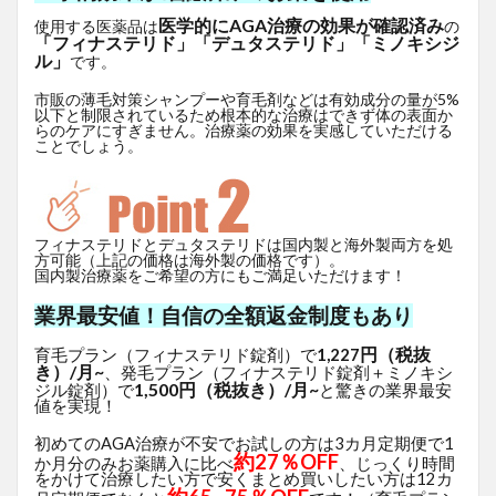
医学的にAGA治療の効果が確認済み
使用する医薬品は
の
「フィナステリド」「デュタステリド」「ミノキシジ
ル」
です。
市販の薄毛対策シャンプーや育毛剤などは有効成分の量が5%
以下と制限されているため根本的な治療はできず体の表面か
らのケアにすぎません。治療薬の効果を実感していただける
ことでしょう。
フィナステリドとデュタステリドは国内製と海外製両方を処
方可能（上記の価格は海外製の価格です）。
国内製治療薬をご希望の方にもご満足いただけます！
業界最安値！自信の全額返金制度もあり
円（税抜
育毛プラン（フィナステリド錠剤）で
1,227
き）/月~
、発毛プラン（フィナステリド錠剤＋ミノキシ
1,500円（税抜き）/月~
ジル錠剤）で
と驚きの業界最安
値を実現！
初めてのAGA治療が不安でお試しの方は3カ月定期便で1
約27％OFF
か月分のみお薬購入に比べ
、じっくり時間
をかけて治療したい方で安くまとめ買いしたい方は12カ