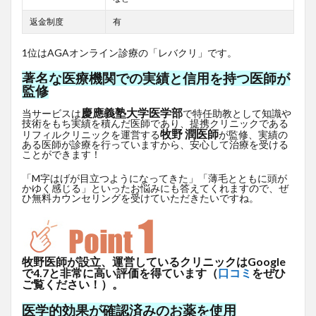
返金制度
有
1位はAGAオンライン診療の「レバクリ」です。
著名な医療機関での実績と信用を持つ医師が
監修
慶應義塾大学医学部
当サービスは
で特任助教として知識や
技術をもち実績を積んだ医師であり、提携クリニックである
牧野 潤医師
リフィルクリニックを運営する
が監修、実績の
ある医師が診療を行っていますから、安心して治療を受ける
ことができます！
「M字はげが目立つようになってきた」「薄毛とともに頭が
かゆく感じる」といったお悩みにも答えてくれますので、ぜ
ひ無料カウンセリングを受けていただきたいですね。
牧野医師が設立、運営しているクリニックはGoogle
で4.7と非常に高い評価を得ています（
口コミ
をぜひ
ご覧ください！）。
医学的効果が確認済みのお薬を使用