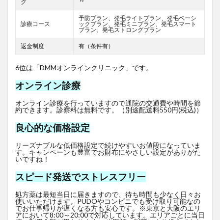
グ
予防プラン、発毛ライトプラン、発毛ベーシ
診療コース
ックプラン、発毛ミニプラン、発毛スマート
プラン、発毛ストロングプラン
返金制度
有（条件有）
6位は「DMMオンラインクリニック」です。
オンライン診療
オンライン診療を行っていますので通院の交通費や時間を節
約できます。診察料は無料です。（別途配送料550円(税込)）
良心的な価格設定
リーズナブルな低価格設定で続けやすいお値段になっていま
す。キャンペーンも豊富でお財布にやさしい設定がありがた
いですね！
スピード発送でストレスフリー
処方薬は最短当日に届きますので、待ち時間も少なく日々お
使いいただけます。PUDOやコンビニでも受け取り可能なの
でお仕事帰りが遅くなる方も安心です。※東京と大阪のエリ
アにおいて8:00～20:00で対応しています。エリアごとに当日