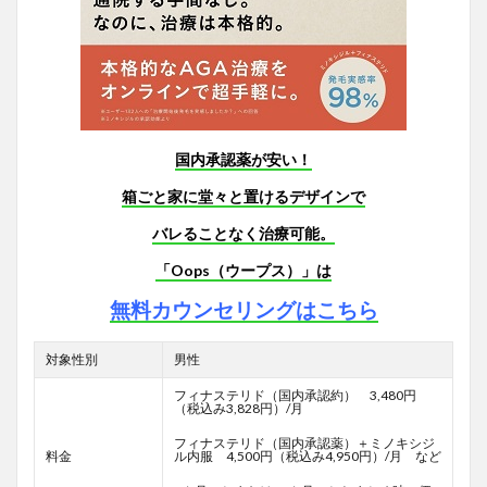
国内承認薬が安い！
箱ごと家に堂々と置けるデザインで
バレることなく治療可能。
「Oops（ウープス）」は
無料カウンセリングはこちら
対象性別
男性
フィナステリド（国内承認約） 3,480円
（税込み3,828円）/月
フィナステリド（国内承認薬）＋ミノキシジ
料金
ル内服 4,500円（税込み4,950円）/月 など