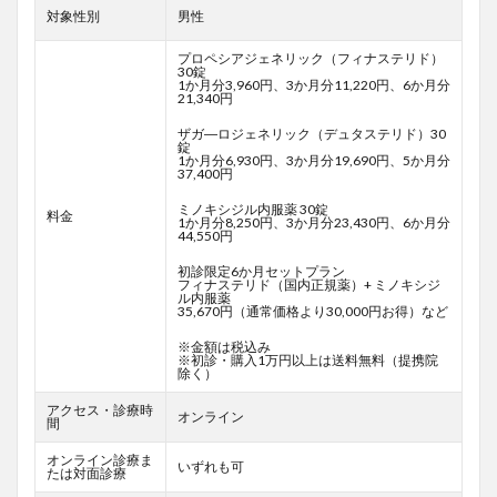
対象性別
男性
プロペシアジェネリック（フィナステリド）
30錠
1か月分3,960円、3か月分11,220円、6か月分
21,340円
ザガ―ロジェネリック（デュタステリド）30
錠
1か月分6,930円、3か月分19,690円、5か月分
37,400円
ミノキシジル内服薬 30錠
料金
1か月分8,250円、3か月分23,430円、6か月分
44,550円
初診限定6か月セットプラン
フィナステリド（国内正規薬）+ ミノキシジ
ル内服薬
35,670円（通常価格より30,000円お得）など
※金額は税込み
※初診・購入1万円以上は送料無料（提携院
除く）
アクセス・診療時
オンライン
間
オンライン診療ま
いずれも可
たは対面診療