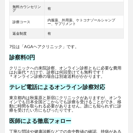
無料カウンセリン
有
グ
内服薬、外用薬、ケトコナゾールシャンプ
診療コース
ー、サプリメント
返金制度
有
7位は「AGAヘアクリニック」です。
診察料0円
クリニックへの来院診察、オンライン診察ともに必要な費用
はお薬代＊だけで、診察は何回受けても無料です！
＊オンライン診療の場合は別途送料がかかります。
テレビ電話によるオンライン診察対応
東京都内は秋葉原と新宿にクリニックがありますが、オンラ
インでも日本全国どこからでも診療を受けることができ、移
動に時間を取られる必要がありません。誰にも知られずに診
療を受けたい方にもぴったりです。
医師による徹底フォロー
丁寧な問診や健康診断などでの血中数値の確認、持病がある