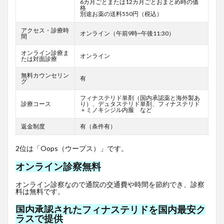
6カ月ごとまたは12カ月ごとおまとめ時の価
格
別途お薬の送料550円（税込）
アクセス・診療時
オンライン（午前9時~午後11:30）
間
オンライン診療ま
オンライン
たは対面診療
無料カウンセリン
有
グ
フィナステリド単剤（国内承認薬と海外製あ
診療コース
り）、デュタステリド単剤、フィナステリド
＋ミノキシジル内服 など
返金制度
有（条件有）
2位は「Oops（ウープス）」です。
オンライン診察無料
オンライン診察なので通院の交通費や時間を節約でき、診察
料は無料です。
国内承認されたフィナステリドを国内最安ク
ラスで提供