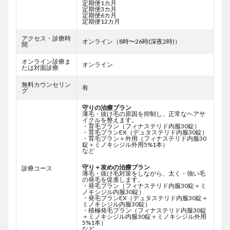
定期便1カ月
定期便3カ月
定期便6カ月
定期便12カ月
アクセス・診療時
オンライン（8時〜26時(深夜2時)）
間
オンライン診療ま
オンライン
たは対面診療
無料カウンセリン
有
グ
守りの治療プラン
薄毛・抜け毛の原因を抑制し、正常なヘアサ
イクルを整えます。
・育毛プラン（フィナステリド内服30錠）
・育毛プランEX（デュタステリド内服30錠）
・育毛プラン＋外用（フィナステリド内服30
錠＋ミノキシジル外用5%1本）
など
守り＋攻めの治療プラン
診療コース
薄毛・抜け毛対策をしながら、太く・強い毛
の発毛を促進します。
・発毛プラン（フィナステリド内服30錠＋ミ
ノキシジル内服30錠）
・発毛プランEX（デュタステリド内服30錠＋
ミノキシジル内服30錠）
・積極発毛プラン（フィナステリド内服30錠
＋ミノキシジル内服30錠＋ミノキシジル外用
5%1本）
など