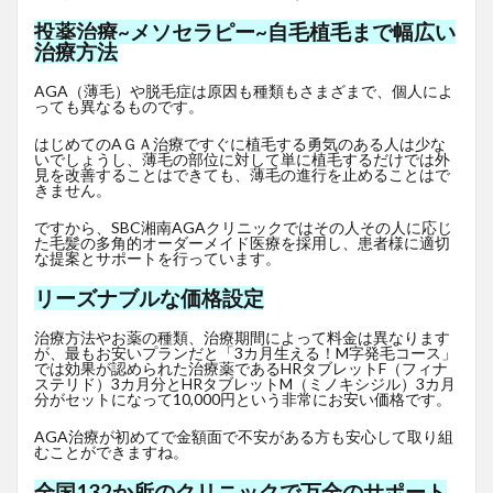
投薬治療~メソセラピー~自毛植毛まで幅広い
治療方法
AGA（薄毛）や脱毛症は原因も種類もさまざまで、個人によ
っても異なるものです。
はじめてのAＧＡ治療ですぐに植毛する勇気のある人は少な
いでしょうし、薄毛の部位に対して単に植毛するだけでは外
見を改善することはできても、薄毛の進行を止めることはで
きません。
ですから、SBC湘南AGAクリニックではその人その人に応じ
た毛髪の多角的オーダーメイド医療を採用し、患者様に適切
な提案とサポートを行っています。
リーズナブルな価格設定
治療方法やお薬の種類、治療期間によって料金は異なります
が、最もお安いプランだと「3カ月生える！M字発毛コース」
では効果が認められた治療薬であるHRタブレットF
（フィナ
ステリド）3カ月分とHRタブレットM（ミノキシジル）3カ月
分がセットになって10,000円という非常にお安い価格です。
AGA治療が初めてで金額面で不安がある方も安心して取り組
むことができますね。
全国132か所のクリニックで万全のサポート