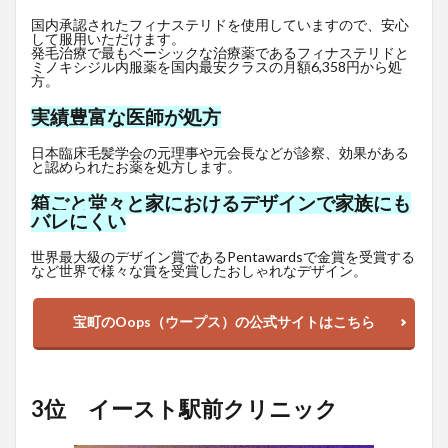
国内承認されたフィナステリドを使用していますので、安心
して服用いただけます。
発毛治療で最もベーシックな治療薬であるフィナステリドと
ミノキシジル内服薬を国内最安クラスの月額6,358円から処
方。
実績豊富な医師が処方
日本臨床毛髪学会の元理事や元会長などが診察、効果がある
と認められたお薬を処方します。
箱ごと堂々と家におけるデザインで家族にも
バレにくい
世界最大級のデザイン賞であるPentawardsで金賞を受賞する
など世界で様々な賞を受賞したおしゃれなデザイン。
宝町のOops（ウープス）の公式サイトはこちら
3位 イースト駅前クリニック