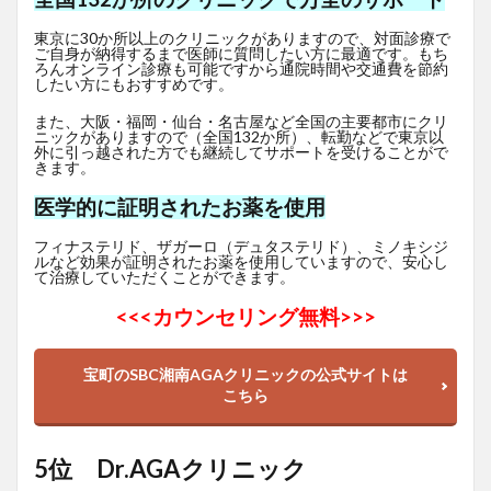
東京に30か所以上のクリニックがありますので、対面診療で
ご自身が納得するまで医師に質問したい方に最適です。もち
ろんオンライン診療も可能ですから通院時間や交通費を節約
したい方にもおすすめです。
また、大阪・福岡・仙台・名古屋など全国の主要都市にクリ
ニックがありますので（全国132か所）、転勤などで東京以
外に引っ越された方でも継続してサポートを受けることがで
きます。
医学的に証明されたお薬を使用
フィナステリド、ザガーロ（デュタステリド）、ミノキシジ
ルなど効果が証明されたお薬を使用していますので、安心し
て治療していただくことができます。
<<<
カウンセリング無料>>>
宝町のSBC湘南AGAクリニックの公式サイトは
こちら
5位 Dr.AGAクリニック