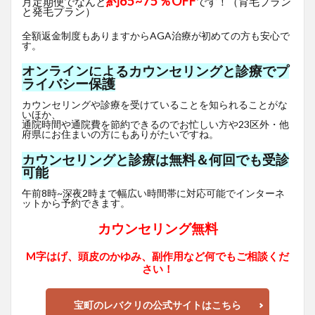
約65~75％OFF
月定期便でなんと
です！（育毛プラン
と発毛プラン）
全額返金制度もありますからAGA治療が初めての方も安心で
す。
オンラインによるカウンセリングと診療でプ
ライバシー保護
カウンセリングや診療を受けていることを知られることがな
いほか、
通院時間や通院費を節約できるのでお忙しい方や23区外・他
府県にお住まいの方にもありがたいですね。
カウンセリングと診療は無料＆何回でも受診
可能
午前8時~深夜2時まで幅広い時間帯に対応可能でインターネ
ットから予約できます。
カウンセリング無料
M字はげ、頭皮のかゆみ、副作用など何でもご相談くだ
さい！
宝町のレバクリの公式サイトはこちら