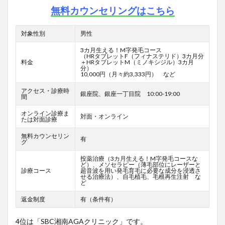
無料カウンセリングはこちら
対象性別
男性
3カ月生える！M字発毛コース
（HRタブレットF
（フィナステリド）3カ月分
料金
＋HRタブレットM（ミノキシジル）3カ月
分）
10,000円（月々約3,333円） など
アクセス・診療時
銀座院、銀座一丁目院 10:00-19:00
間
オンライン診療ま
対面・オンライン
たは対面診療
無料カウンセリン
有
グ
投薬治療（3カ月生える！M字発毛コースな
ど）、メソセラピー（薄毛部位にレーザーと
診療コース
超音波を用い発毛育毛に必要な成分を浸透さ
せる治療法）、自毛植毛、毛根再生注射 な
ど
返金制度
有（条件有）
4位は「SBC湘南AGAクリニック」です。