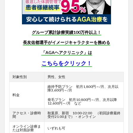
グループ累計診療実績100万件以上！
長友佑都選手がイメージキャラクターを務める
「AGAヘアクリニック」は
こちらをクリック！
対象性別
男性、女性
維持予防プラン 初月1,800円～/月、次月以
降3,600円～/月
料金
発毛プラン 初月10,800円～/月、次月以降
12,600円～/月 など
アクセス・診療時
秋葉原、新宿 10:00-22:00 （初回診療最終
間
受付21:00まで）・オンライン
オンライン診療ま
いずれも可
たは対面診療