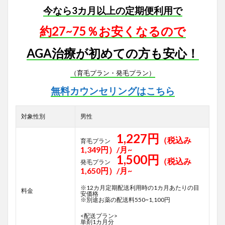
今なら3カ月以上の定期便利用で
約27~75％お安くなるので
AGA治療が初めての方も安心！
（育毛プラン・発毛プラン）
無料カウンセリングはこちら
対象性別
男性
1,227円
（税込み
育毛プラン
1,349円）/月~
1,500円
（税込み
発毛プラン
1,650円）/月~
※12カ月定期配送利用時の1カ月あたりの目
料金
安価格
※別途お薬の配送料550~1,100円
<配送プラン>
単剤1カ月分