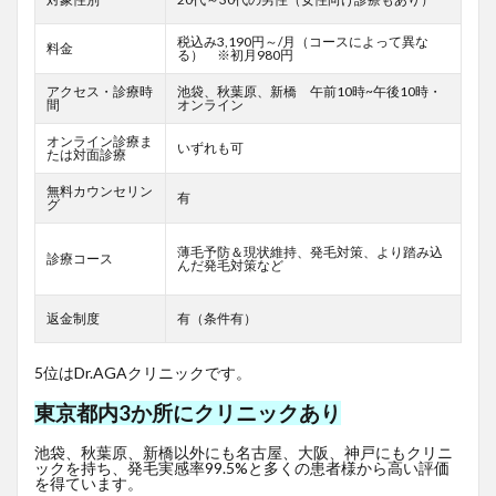
税込み3,190円～/月（コースによって異な
料金
る） ※初月980円
アクセス・診療時
池袋、秋葉原、新橋 午前10時~午後10時・
間
オンライン
オンライン診療ま
いずれも可
たは対面診療
無料カウンセリン
有
グ
薄毛予防＆現状維持、発毛対策、より踏み込
診療コース
んだ発毛対策など
返金制度
有（条件有）
5位はDr.AGAクリニックです。
東京都内3か所にクリニックあり
池袋、秋葉原、新橋以外にも名古屋、大阪、神戸にもクリニ
ックを持ち、発毛実感率99.5%と多くの患者様から高い評価
を得ています。