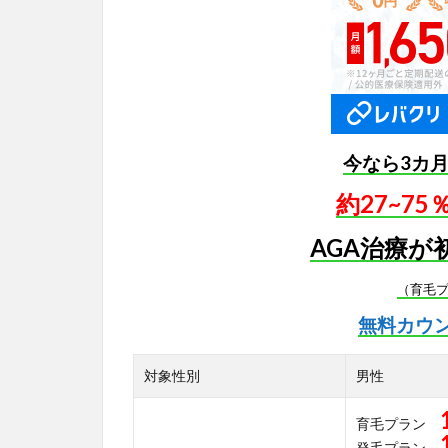
今なら3カ
約27~7
AGA治療が
（育毛
無料カウ
対象性別
男性
育毛プラン
発毛プラン