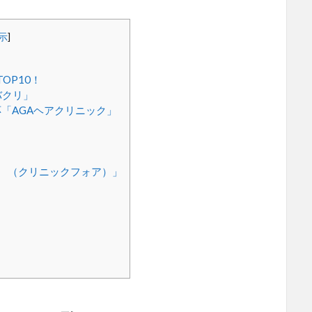
示
]
OP10！
バクリ」
「AGAヘアクリニック」
」
OR （クリニックフォア）」