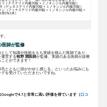
（フィナステリド内服30錠＋ミノキシジル内服30錠）
X（デュタステリド内服30錠＋ミノキシジル内服30錠）
ラン（フィナステリド内服30錠＋ミノキシジル内服30錠＋
用5%1本）
です。
つ医師が監修
教として知識や技術をもち実績を積んだ医師であり、
を運営する
牧野 潤医師
が監修、実績のある医師が診療
ることができます！
薄毛とともに頭がかゆく感じる」といったお悩みにも
ングを受けていただきたいですね。
oogleで4.7と非常に高い評価を得ています（
口コ