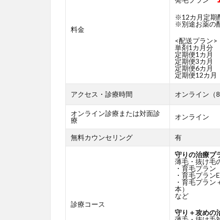
※12カ月定
※別途お薬の配送
料金
<配送プラン>
単剤1カ月分
定期便1カ月
定期便3カ月
定期便6カ月
定期便12カ月
アクセス・診療時間
オンライン（8
オンライン診療または対面診
オンライン
療
無料カウンセリング
有
守りの治療プ
薄毛・抜け毛
・育毛プラン
・育毛プランE
・育毛プラン
本）
など
診療コース
守り＋攻めの
薄毛・抜け毛