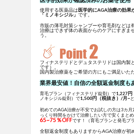
使用する医薬品は
医学的にAGA治療の効果
「ミノキシジル」
です。
市販の薄毛対策シャンプーや育毛剤などは
治療はできず体の表面からのケアにすぎま
う。
フィナステリドとデュタステリドは国内製
です）。
国内製治療薬をご希望の方にもご満足いた
業界最安値！自信の全額返金制度も
円
育毛プラン（フィナステリド錠剤）で
1,227
1,500円（税抜き）/月~
ノキシジル錠剤）で
初めてのAGA治療が不安でお試しの方は3カ
っくり時間をかけて治療したい方で安くまとめ
65~75％OFF
です！（育毛プランと発毛プ
全額返金制度もありますからAGA治療が初