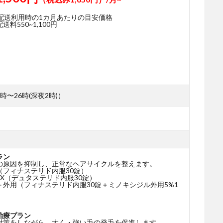
期配送利用時の1カ月あたりの目安価格
料550~1,100円
時〜26時(深夜2時)）
ラン
の原因を抑制し、正常なヘアサイクルを整えます。
（フィナステリド内服30錠）
X（デュタステリド内服30錠）
＋外用（フィナステリド内服30錠＋ミノキシジル外用5%1
治療プラン
対策をしながら、太く・強い毛の発毛を促進します。