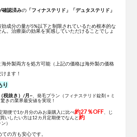
が確認済み
の
「フィナステリド」「デュタステリド」
有効成分の量が5%以下と制限されているため根本的な
せん。治療薬の効果を実感していただけることでしょ
と海外製両方を処方可能（上記の価格は海外製の価格
だけます！
あり
（税抜き）/月~
、発毛プラン（フィナステリド錠剤＋ミ
と驚きの業界最安値を実現！
約27％OFF
月定期便で1か月分のみお薬購入に比べ
、じ
約
買いしたい方は12カ月定期便でなんと
ラン）
めての方も安心です。