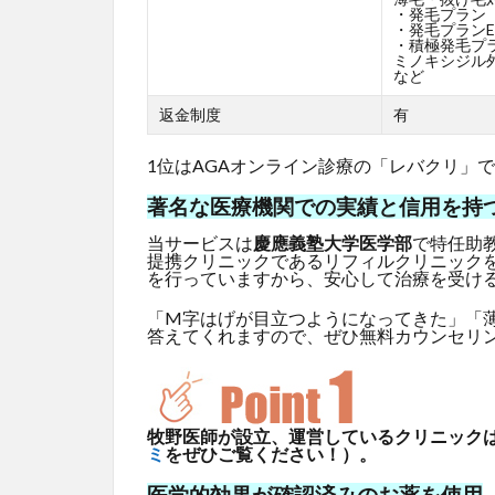
・発毛プラン
・発毛プランE
・積極発毛プ
ミノキシジル外
など
返金制度
有
1位はAGAオンライン診療の「レバクリ」
著名な医療機関での実績と信用を持
当サービスは
慶應義塾大学医学部
で特任助
提携クリニックであるリフィルクリニック
を行っていますから、安心して治療を受け
「M字はげが目立つようになってきた」「
答えてくれますので、ぜひ無料カウンセリ
牧野医師が設立、運営しているクリニックはG
ミ
をぜひご覧ください！）。
医学的効果が確認済みのお薬を使用