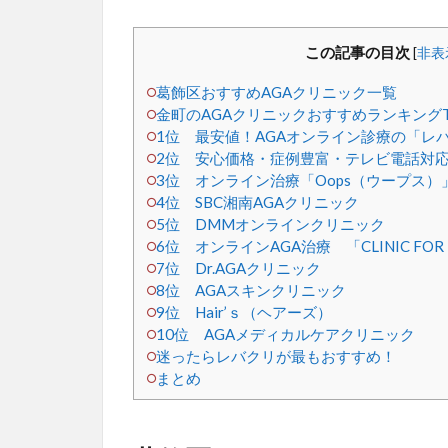
この記事の目次
[
非表
葛飾区おすすめAGAクリニック一覧
金町のAGAクリニックおすすめランキングT
1位 最安値！AGAオンライン診療の「レ
2位 安心価格・症例豊富・テレビ電話対応
3位 オンライン治療「Oops（ウープス）
4位 SBC湘南AGAクリニック
5位 DMMオンラインクリニック
6位 オンラインAGA治療 「CLINIC F
7位 Dr.AGAクリニック
8位 AGAスキンクリニック
9位 Hair’ｓ（ヘアーズ）
10位 AGAメディカルケアクリニック
迷ったらレバクリが最もおすすめ！
まとめ