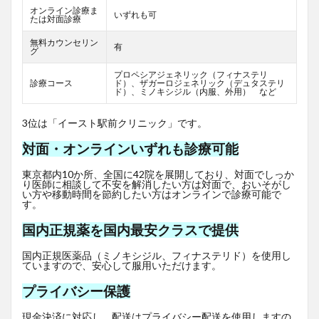
オンライン診療ま
いずれも可
たは対面診療
無料カウンセリン
有
グ
プロペシアジェネリック（フィナステリ
診療コース
ド）、ザガーロジェネリック（デュタステリ
ド）、ミノキシジル（内服、外用） など
3位は「イースト駅前クリニック」です。
対面・オンラインいずれも診療可能
東京都内10か所、全国に42院を展開しており、対面でしっか
り医師に相談して不安を解消したい方は対面で、おいそがし
い方や移動時間を節約したい方はオンラインで診療可能で
す。
国内正規薬を国内最安クラスで提供
国内正規医薬品（ミノキシジル、フィナステリド）を使用し
ていますので、安心して服用いただけます。
プライバシー保護
現金決済に対応し、配送はプライバシー配送を使用しますの