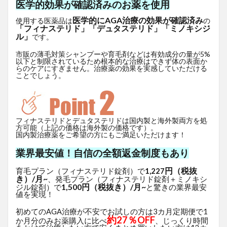
医学的効果が確認済みのお薬を使用
医学的にAGA治療の効果が確認済み
使用する医薬品は
の
「フィナステリド」「デュタステリド」「ミノキシジ
ル」
です。
市販の薄毛対策シャンプーや育毛剤などは有効成分の量が5%
以下と制限されているため根本的な治療はできず体の表面か
らのケアにすぎません。治療薬の効果を実感していただける
ことでしょう。
フィナステリドとデュタステリドは国内製と海外製両方を処
方可能（上記の価格は海外製の価格です）。
国内製治療薬をご希望の方にもご満足いただけます！
業界最安値！自信の全額返金制度もあり
円（税抜
育毛プラン（フィナステリド錠剤）で
1,227
き）/月~
、発毛プラン（フィナステリド錠剤＋ミノキシ
1,500円（税抜き）/月~
ジル錠剤）で
と驚きの業界最安
値を実現！
初めてのAGA治療が不安でお試しの方は3カ月定期便で1
約27％OFF
か月分のみお薬購入に比べ
、じっくり時間