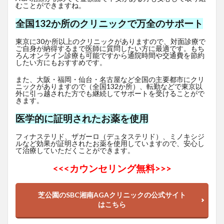
むことができますね。
全国132か所のクリニックで万全のサポート
東京に30か所以上のクリニックがありますので、対面診療で
ご自身が納得するまで医師に質問したい方に最適です。もち
ろんオンライン診療も可能ですから通院時間や交通費を節約
したい方にもおすすめです。
また、大阪・福岡・仙台・名古屋など全国の主要都市にクリ
ニックがありますので（全国132か所）、転勤などで東京以
外に引っ越された方でも継続してサポートを受けることがで
きます。
医学的に証明されたお薬を使用
フィナステリド、ザガーロ（デュタステリド）、ミノキシジ
ルなど効果が証明されたお薬を使用していますので、安心し
て治療していただくことができます。
<<<
カウンセリング無料>>>
芝公園のSBC湘南AGAクリニックの公式サイト
はこちら