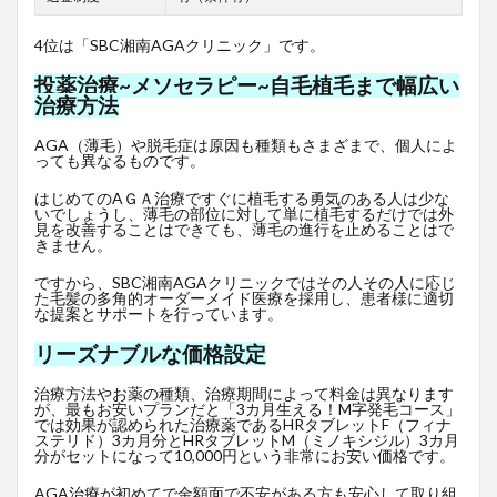
4位は「SBC湘南AGAクリニック」です。
投薬治療~メソセラピー~自毛植毛まで幅広い
治療方法
AGA（薄毛）や脱毛症は原因も種類もさまざまで、個人によ
っても異なるものです。
はじめてのAＧＡ治療ですぐに植毛する勇気のある人は少な
いでしょうし、薄毛の部位に対して単に植毛するだけでは外
見を改善することはできても、薄毛の進行を止めることはで
きません。
ですから、SBC湘南AGAクリニックではその人その人に応じ
た毛髪の多角的オーダーメイド医療を採用し、患者様に適切
な提案とサポートを行っています。
リーズナブルな価格設定
治療方法やお薬の種類、治療期間によって料金は異なります
が、最もお安いプランだと「3カ月生える！M字発毛コース」
では効果が認められた治療薬であるHRタブレットF
（フィナ
ステリド）3カ月分とHRタブレットM（ミノキシジル）3カ月
分がセットになって10,000円という非常にお安い価格です。
AGA治療が初めてで金額面で不安がある方も安心して取り組