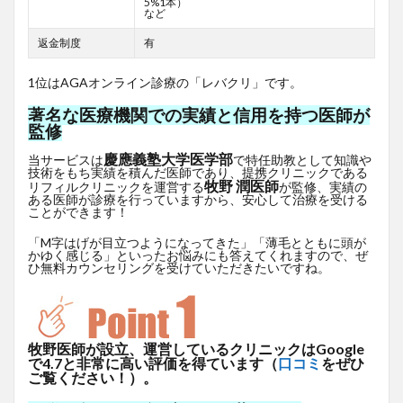
5%1本）
など
返金制度
有
1位はAGAオンライン診療の「レバクリ」です。
著名な医療機関での実績と信用を持つ医師が
監修
慶應義塾大学医学部
当サービスは
で特任助教として知識や
技術をもち実績を積んだ医師であり、提携クリニックである
牧野 潤医師
リフィルクリニックを運営する
が監修、実績の
ある医師が診療を行っていますから、安心して治療を受ける
ことができます！
「M字はげが目立つようになってきた」「薄毛とともに頭が
かゆく感じる」といったお悩みにも答えてくれますので、ぜ
ひ無料カウンセリングを受けていただきたいですね。
牧野医師が設立、運営しているクリニックはGoogle
で4.7と非常に高い評価を得ています（
口コミ
をぜひ
ご覧ください！）。