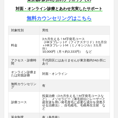
対面・オンライン診療とあわせ充実したサポート
無料カウンセリングはこちら
対象性別
男性
3カ月生える！M字発毛コース
（HRタブレットF
（フィナステリド）3カ月分
料金
＋HRタブレットM（ミノキシジル）3カ月
分）
10,000円（月々約3,333円） など
アクセス・診療時
千代田区にはありませんが東京都内34か所に
間
あり
オンライン診療ま
対面・オンライン
たは対面診療
無料カウンセリン
有
グ
投薬治療（3カ月生える！M字発毛コースな
ど）、メソセラピー（薄毛部位にレーザーと
診療コース
超音波を用い発毛育毛に必要な成分を浸透さ
せる治療法）、自毛植毛、毛根再生注射 な
ど
返金制度
有（条件有）