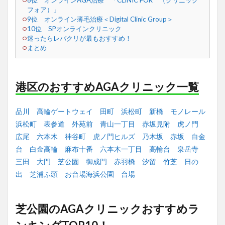
8位 オンラインAGA治療 「CLINIC FOR （クリニック
フォア）」
9位 オンライン薄毛治療＜Digital Clinic Group＞
10位 SPオンラインクリニック
迷ったらレバクリが最もおすすめ！
まとめ
港区のおすすめAGAクリニック一覧
品川
高輪ゲートウェイ
田町
浜松町
新橋
モノレール
浜松町
表参道
外苑前
青山一丁目
赤坂見附
虎ノ門
広尾
六本木
神谷町
虎ノ門ヒルズ
乃木坂
赤坂
白金
台
白金高輪
麻布十番
六本木一丁目
高輪台
泉岳寺
三田
大門
芝公園
御成門
赤羽橋
汐留
竹芝
日の
出
芝浦ふ頭
お台場海浜公園
台場
芝公園のAGAクリニックおすすめラ