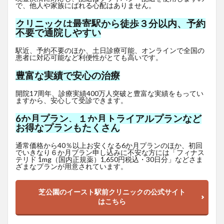
で、他人や家族にばれる心配はありません。
クリニックは最寄駅から徒歩３分以内、予約
不要で通院しやすい
駅近、予約不要のほか、土日診療可能、オンラインで全国の
患者に対応可能など利便性がとても高いです。
豊富な実績で安心の治療
開院17周年、診療実績400万人突破と豊富な実績をもってい
ますから、安心して受診できます。
6か月プラン、１か月トライアルプランなど
お得なプランもたくさん
通常価格から40％以上お安くなる6か月プランのほか、初回
でいきなり６か月ブラン申し込みに不安な方には「フィナス
テリド 1mg（国内正規薬）1,650
円
税込・30日分」などさま
ざまなプランが用意されています。
芝公園のイースト駅前クリニックの公式サイト
はこちら