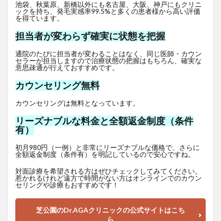
池袋、秋葉原、新橋以外にも名古屋、大阪、神戸にもクリニ
ックを持ち、発毛実感率99.5%と多くの患者様から高い評価
を得ています。
担当者が変わらず確実に状態を把握
通院のたびに担当者が変わることはなく、同じ医師・カウン
セラーが担当しますので治療状態の把握はもちろん、確実な
意思疎通が行えておすすめです。
カウンセリング無料
カウンセリングは無料となっています。
リーズナブルな料金と全額返金制度（条件
有）
初月980円（一例）と非常にリーズナブルな価格で、さらに
全額返金制度（条件有）を明記しているので安心ですね。
対面診療を希望される方はぜひチェックしてみてください。
惹かれるけれど遠方で時間がない方はオンラインでのカウン
セリングや診療もおすすめです！
芝公園のDr.AGAクリニックの公式サイトはこち
ら