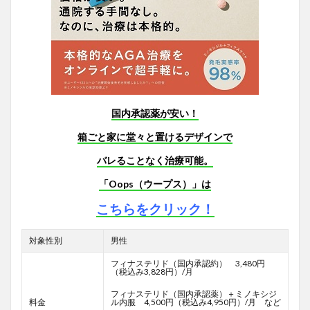
国内承認薬が安い！
箱ごと家に堂々と置けるデザインで
バレることなく治療可能。
「Oops（ウープス）」は
こちらをクリック！
対象性別
男性
フィナステリド（国内承認約） 3,480円
（税込み3,828円）/月
フィナステリド（国内承認薬）＋ミノキシジ
料金
ル内服 4,500円（税込み4,950円）/月 など