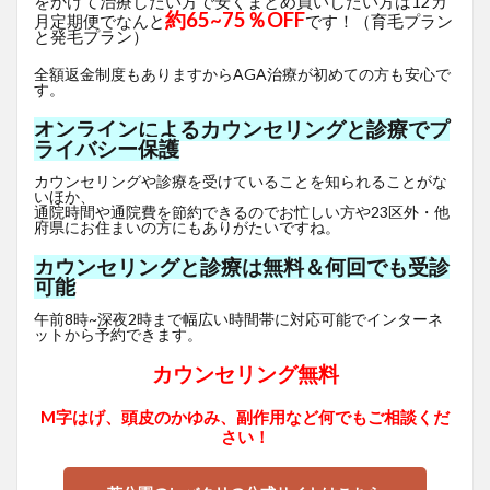
をかけて治療したい方で安くまとめ買いしたい方は12カ
約65~75％OFF
月定期便でなんと
です！（育毛プラン
と発毛プラン）
全額返金制度もありますからAGA治療が初めての方も安心で
す。
オンラインによるカウンセリングと診療でプ
ライバシー保護
カウンセリングや診療を受けていることを知られることがな
いほか、
通院時間や通院費を節約できるのでお忙しい方や23区外・他
府県にお住まいの方にもありがたいですね。
カウンセリングと診療は無料＆何回でも受診
可能
午前8時~深夜2時まで幅広い時間帯に対応可能でインターネ
ットから予約できます。
カウンセリング無料
M字はげ、頭皮のかゆみ、副作用など何でもご相談くだ
さい！