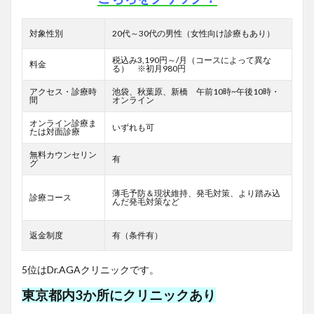
対象性別
20代～30代の男性（女性向け診療もあり）
税込み3,190円～/月（コースによって異な
料金
る） ※初月980円
アクセス・診療時
池袋、秋葉原、新橋 午前10時~午後10時・
間
オンライン
オンライン診療ま
いずれも可
たは対面診療
無料カウンセリン
有
グ
薄毛予防＆現状維持、発毛対策、より踏み込
診療コース
んだ発毛対策など
返金制度
有（条件有）
5位はDr.AGAクリニックです。
東京都内3か所にクリニックあり