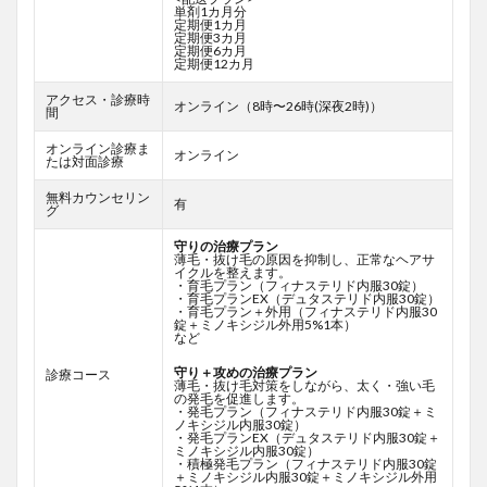
単剤1カ月分
定期便1カ月
定期便3カ月
定期便6カ月
定期便12カ月
アクセス・診療時
オンライン（8時〜26時(深夜2時)）
間
オンライン診療ま
オンライン
たは対面診療
無料カウンセリン
有
グ
守りの治療プラン
薄毛・抜け毛の原因を抑制し、正常なヘアサ
イクルを整えます。
・育毛プラン（フィナステリド内服30錠）
・育毛プランEX（デュタステリド内服30錠）
・育毛プラン＋外用（フィナステリド内服30
錠＋ミノキシジル外用5%1本）
など
守り＋攻めの治療プラン
診療コース
薄毛・抜け毛対策をしながら、太く・強い毛
の発毛を促進します。
・発毛プラン（フィナステリド内服30錠＋ミ
ノキシジル内服30錠）
・発毛プランEX（デュタステリド内服30錠＋
ミノキシジル内服30錠）
・積極発毛プラン（フィナステリド内服30錠
＋ミノキシジル内服30錠＋ミノキシジル外用