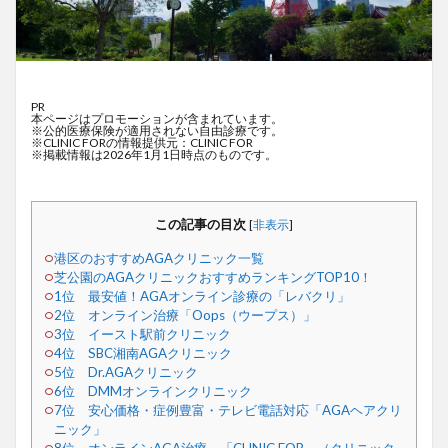
PR
本ページはプロモーションが含まれています。
※公的医療保険が適用されない自由診療です。
※CLINIC FORの情報提供元：CLINIC FOR
※掲載情報は2026年1月1日時点のものです。
この記事の目次
[
非表示
]
港区のおすすめAGAクリニック一覧
芝公園のAGAクリニックおすすめランキングTOP10！
1位 最安値！AGAオンライン診療の「レバクリ」
2位 オンライン治療「Oops（ウープス）」
3位 イースト駅前クリニック
4位 SBC湘南AGAクリニック
5位 Dr.AGAクリニック
6位 DMMオンラインクリニック
7位 安心価格・症例豊富・テレビ電話対応「AGAヘアクリ
ニック」