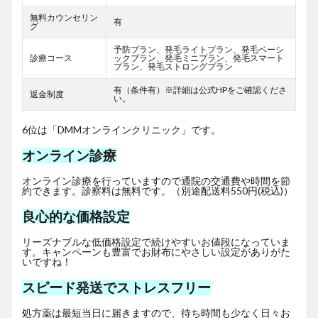
無料カウンセリン
有
グ
予防プラン、発毛ライトプラン、発毛ベーシ
診療コース
ックプラン、発毛ミニプラン、発毛スマート
プラン、発毛ストロングプラン
有（条件有）※詳細は公式HPをご確認くださ
返金制度
い。
6位は「DMMオンラインクリニック」です。
オンライン診療
オンライン診療を行っていますので通院の交通費や時間を節
約できます。診察料は無料です。（別途配送料550円(税込)）
良心的な価格設定
リーズナブルな低価格設定で続けやすいお値段になっていま
す。キャンペーンも豊富でお財布にやさしい設定がありがた
いですね！
スピード発送でストレスフリー
処方薬は最短当日に届きますので、待ち時間も少なく日々お