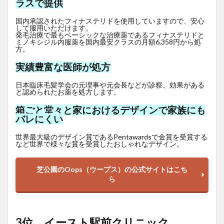
ラスで提供
国内承認されたフィナステリドを使用していますので、安心
して服用いただけます。
発毛治療で最もベーシックな治療薬であるフィナステリドと
ミノキシジル内服薬を国内最安クラスの月額6,358円から処
方。
実績豊富な医師が処方
日本臨床毛髪学会の元理事や元会長などが診察、効果がある
と認められたお薬を処方します。
箱ごと堂々と家におけるデザインで家族にも
バレにくい
世界最大級のデザイン賞であるPentawardsで金賞を受賞する
など世界で様々な賞を受賞したおしゃれなデザイン。
芝公園のOops（ウープス）の公式サイトはこち
ら
3位 イースト駅前クリニック