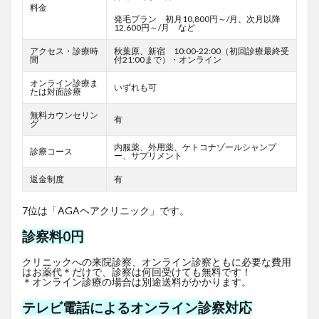
料金
発毛プラン 初月10,800円～/月、次月以降
12,600円～/月 など
アクセス・診療時
秋葉原、新宿 10:00-22:00（初回診療最終受
間
付21:00まで）・オンライン
オンライン診療ま
いずれも可
たは対面診療
無料カウンセリン
有
グ
内服薬、外用薬、ケトコナゾールシャンプ
診療コース
ー、サプリメント
返金制度
有
7位は「AGAヘアクリニック」です。
診察料0円
クリニックへの来院診察、オンライン診察ともに必要な費用
はお薬代＊だけで、診察は何回受けても無料です！
＊オンライン診療の場合は別途送料がかかります。
テレビ電話によるオンライン診察対応