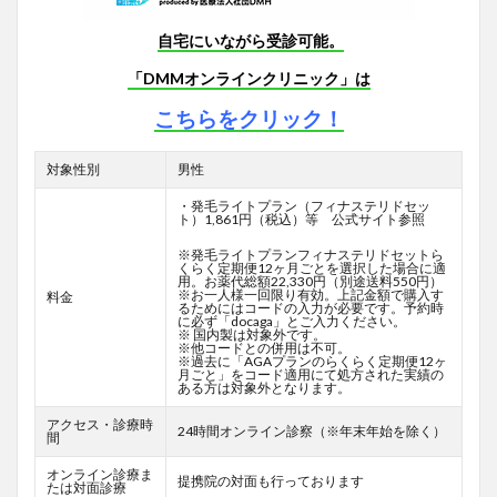
自宅にいながら受診可能。
「DMMオンラインクリニック」は
こちらをクリック！
対象性別
男性
・発毛ライトプラン（フィナステリドセッ
ト）1,861円（税込）等 公式サイト参照
※発毛ライトプランフィナステリドセットら
くらく定期便12ヶ月ごとを選択した場合に適
用。お薬代総額22,330円（別途送料550円）
※お一人様一回限り有効。上記金額で購入す
料金
るためにはコードの入力が必要です。予約時
に必ず「docaga」とご入力ください。
※ 国内製は対象外です。
※他コードとの併用は不可。
※過去に「AGAプランのらくらく定期便12ヶ
月ごと」をコード適用にて処方された実績の
ある方は対象外となります。
アクセス・診療時
24時間オンライン診察（※年末年始を除く）
間
オンライン診療ま
提携院の対面も行っております
たは対面診療