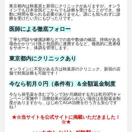
東京都内は秋葉原と新宿にクリニックがありますが、オンラ
インでも日本全国どこからでも診療を受けることができ、移
動に時間を取られる必要がありません。誰にも知られずに診
療を受けたい方にもぴったりです。
医師による徹底フォロー
丁寧な問診や健康診断などでの血中数値の確認、持病がある
場合かかりつけ医と包括的に連携するなど、徹底的に患者様
をサポート、体調を管理します。
東京都内にクリニックあり
オンラインに不安がある方は秋葉原のクリニック、新宿の店
舗で対面診療も可能です！
今なら初月０円（条件有）＆全額返金制度
今なら発毛薬を含むプランで3か月継続する方は初月0円キャ
ンペーン実施中！治療効果が認められない場合は全額返金制
度がありますから、はじめてAGA治療を行う方も安心です
ね！
★☆当サイトを公式サイトに掲載いただきました！
☆★