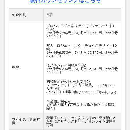
無料カウンセリングはこちら
対象性別
男性
プロペシアジェネリック（フィナステリド）
30錠
1か月分3,960円、3か月分11,220円、6か月分
21,340円
ザガ―ロジェネリック（デュタステリド）30
錠
1か月分6,930円、3か月分19,690円、5か月分
37,400円
ミノキシジル内服薬 30錠
料金
1か月分8,250円、3か月分23,430円、6か月分
44,550円
初診限定6か月セットプラン
フィナステリド（国内正規薬）+ ミノキシジ
ル内服薬
35,670円（通常価格より30,000円お得）など
※金額は税込み
※初診・購入1万円以上は送料無料（提携院
除く）
秋葉原にクリニックあり（ほかに東京都内9
アクセス・診療時
か所にクリニックあり）、オンライン診療も
間
可能