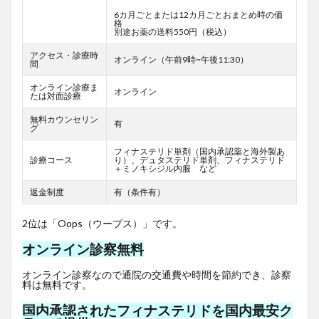
6カ月ごとまたは12カ月ごとおまとめ時の価
格
別途お薬の送料550円（税込）
アクセス・診療時
オンライン（午前9時~午後11:30）
間
オンライン診療ま
オンライン
たは対面診療
無料カウンセリン
有
グ
フィナステリド単剤（国内承認薬と海外製あ
診療コース
り）、デュタステリド単剤、フィナステリド
＋ミノキシジル内服 など
返金制度
有（条件有）
2位は「Oops（ウープス）」です。
オンライン診察無料
オンライン診察なので通院の交通費や時間を節約でき、診察
料は無料です。
国内承認されたフィナステリドを国内最安ク