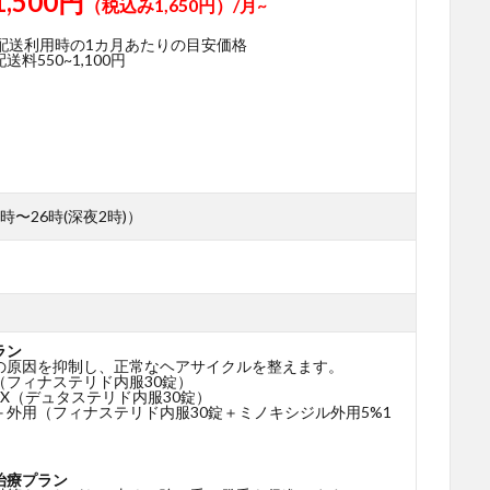
1,500円
（税込み1,650円）/月~
期配送利用時の1カ月あたりの目安価格
料550~1,100円
時〜26時(深夜2時)）
ラン
の原因を抑制し、正常なヘアサイクルを整えます。
（フィナステリド内服30錠）
X（デュタステリド内服30錠）
＋外用（フィナステリド内服30錠＋ミノキシジル外用5%1
治療プラン