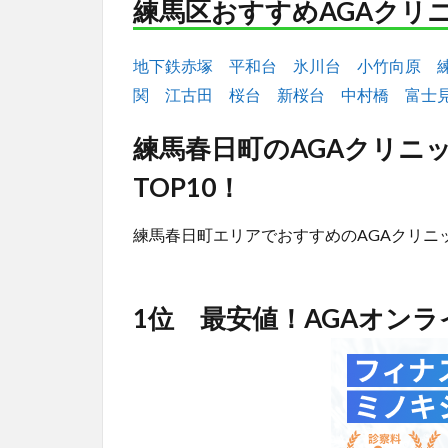
練馬区おすすめAGAクリ
地下鉄赤塚
平和台
氷川台
小竹向原
関
江古田
桜台
新桜台
中村橋
富士
練馬春日町のAGAクリニ
TOP10！
練馬春日町エリアでおすすめのAGAクリニ
1位 最安値！AGAオン