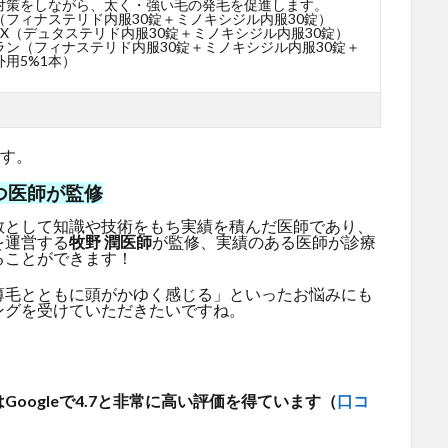
対策をしながら、太く・強い毛の発毛を促進します。
（フィナステリド内服30錠＋ミノキシジル内服30錠）
X（デュタステリド内服30錠＋ミノキシジル内服30錠）
ラン（フィナステリド内服30錠＋ミノキシジル内服30錠＋
用5%1本）
です。
つ医師が監修
教として知識や技術をもち実績を積んだ医師であり、
を運営する
牧野 潤医師
が監修、実績のある医師が診療
ることができます！
薄毛とともに頭がかゆく感じる」といったお悩みにも
ングを受けていただきたいですね。
oogleで4.7と非常に高い評価を得ています（
口コ