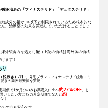
が確認済み
の
「フィナステリド」「デュタステリド」
有効成分の量が5%以下と制限されているため根本的な
せん。治療薬の効果を実感していただけることでしょ
と海外製両方を処方可能（上記の価格は海外製の価格
だけます！
あり
（税抜き）/月~
、発毛プラン（フィナステリド錠剤＋ミ
と驚きの業界最安値を実現！
約27％OFF
月定期便で1か月分のみお薬購入に比べ
、じ
約
買いしたい方は12カ月定期便でなんと
ラン）
めての方も安心です。