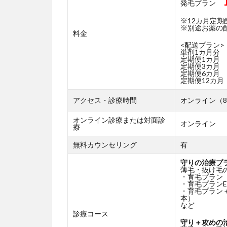
発毛プラン
※12カ月定
※別途お薬の配送
料金
<配送プラン>
単剤1カ月分
定期便1カ月
定期便3カ月
定期便6カ月
定期便12カ月
アクセス・診療時間
オンライン（8
オンライン診療または対面診
オンライン
療
無料カウンセリング
有
守りの治療プ
薄毛・抜け毛
・育毛プラン
・育毛プランE
・育毛プラン
本）
など
診療コース
守り＋攻めの