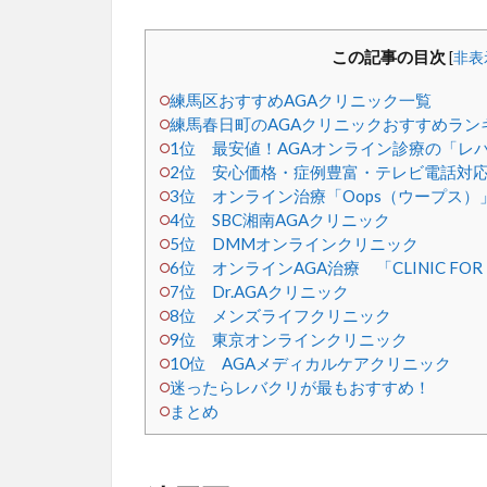
この記事の目次
[
非表
練馬区おすすめAGAクリニック一覧
練馬春日町のAGAクリニックおすすめランキ
1位 最安値！AGAオンライン診療の「レ
2位 安心価格・症例豊富・テレビ電話対応
3位 オンライン治療「Oops（ウープス）
4位 SBC湘南AGAクリニック
5位 DMMオンラインクリニック
6位 オンラインAGA治療 「CLINIC F
7位 Dr.AGAクリニック
8位 メンズライフクリニック
9位 東京オンラインクリニック
10位 AGAメディカルケアクリニック
迷ったらレバクリが最もおすすめ！
まとめ