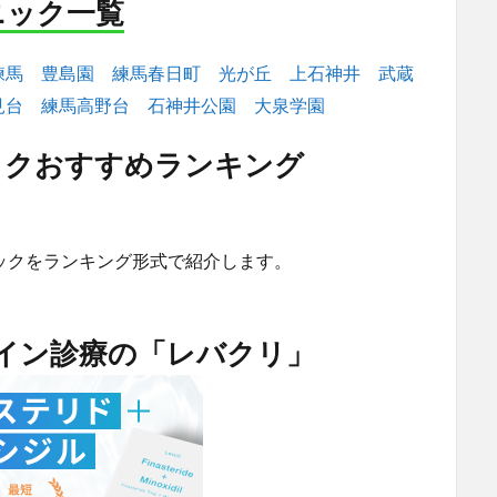
ニック一覧
練馬
豊島園
練馬春日町
光が丘
上石神井
武蔵
見台
練馬高野台
石神井公園
大泉学園
ックおすすめランキング
ックをランキング形式で紹介します。
ライン診療の「レバクリ」