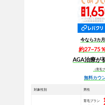
今なら3カ
約27~7
AGA治療が
（育毛
無料カウ
対象性別
男性
育毛プラン