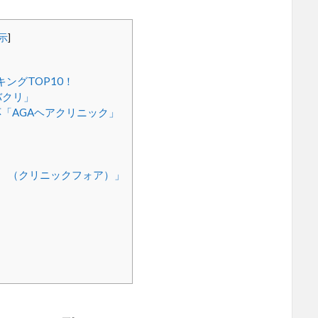
示
]
ングTOP10！
バクリ」
「AGAヘアクリニック」
」
OR （クリニックフォア）」