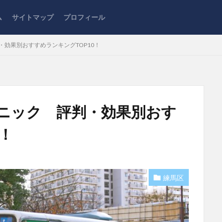
ム
サイトマップ
プロフィール
・効果別おすすめランキングTOP10！
リニック 評判・効果別おす
！
練馬区