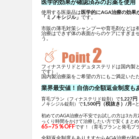
医学的効果が確認済みのお薬を使用
使用する医薬品は
医学的にAGA治療の効果
「ミノキシジル」
です。
市販の薄毛対策シャンプーや育毛剤などは
治療はできず体の表面からのケアにすぎま
う。
フィナステリドとデュタステリドは国内製
です）。
国内製治療薬をご希望の方にもご満足いた
業界最安値！自信の全額返金制度も
円
育毛プラン（フィナステリド錠剤）で
1,227
1,500円（税抜き）/月~
ノキシジル錠剤）で
初めてのAGA治療が不安でお試しの方は3カ
っくり時間をかけて治療したい方で安くまとめ
65~75％OFF
です！（育毛プランと発毛プ
全額返金制度もありますからAGA治療が初