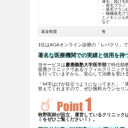
薄毛・抜け毛
・発毛プラン
・発毛プランE
・積極発毛プ
ミノキシジル外
など
返金制度
有
1位はAGAオンライン診療の「レバクリ」
著名な医療機関での実績と信用を持
当サービスは
慶應義塾大学医学部
で特任助
提携クリニックであるリフィルクリニック
を行っていますから、安心して治療を受け
「M字はげが目立つようになってきた」「
答えてくれますので、ぜひ無料カウンセリ
牧野医師が設立、運営しているクリニックはG
ミ
をぜひご覧ください！）。