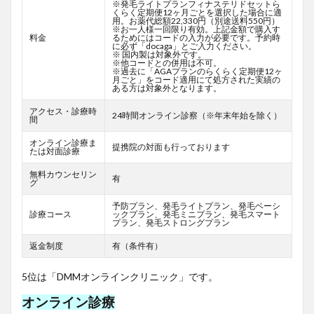
※発毛ライトプランフィナステリドセットら
くらく定期便12ヶ月ごとを選択した場合に適
用。お薬代総額22,330円（別途送料550円）
※お一人様一回限り有効。上記金額で購入す
料金
るためにはコードの入力が必要です。予約時
に必ず「docaga」とご入力ください。
※ 国内製は対象外です。
※他コードとの併用は不可。
※過去に「AGAプランのらくらく定期便12ヶ
月ごと」をコード適用にて処方された実績の
ある方は対象外となります。
アクセス・診療時
24時間オンライン診察（※年末年始を除く）
間
オンライン診療ま
提携院の対面も行っております
たは対面診療
無料カウンセリン
有
グ
予防プラン、発毛ライトプラン、発毛ベーシ
診療コース
ックプラン、発毛ミニプラン、発毛スマート
プラン、発毛ストロングプラン
返金制度
有（条件有）
5位は「DMMオンラインクリニック」です。
オンライン診療