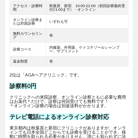
アクセス・診療時
秋葉原、新宿 10:00-22:00（初回診療最終受
間
付21:00まで）・オンライン
オンライン診療ま
いずれも可
たは対面診療
無料カウンセリン
有
グ
内服薬、外用薬、ケトコナゾールシャンプ
診療コース
ー、サプリメント
返金制度
有
2位は「AGAヘアクリニック」です。
診察料0円
クリニックへの来院診察、オンライン診察ともに必要な費用
はお薬代＊だけで、診察は何回受けても無料です！
＊オンライン診療の場合は別途送料がかかります。
テレビ電話によるオンライン診察対応
東京都内は秋葉原と新宿にクリニックがありますが、オンラ
インでも日本全国どこからでも診療を受けることができ、移
動に時間を取られる必要がありません。誰にも知られずに診