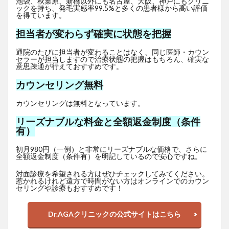
池袋、秋葉原、新橋以外にも名古屋、大阪、神戸にもクリニ
ックを持ち、発毛実感率99.5%と多くの患者様から高い評価
を得ています。
担当者が変わらず確実に状態を把握
通院のたびに担当者が変わることはなく、同じ医師・カウン
セラーが担当しますので治療状態の把握はもちろん、確実な
意思疎通が行えておすすめです。
カウンセリング無料
カウンセリングは無料となっています。
リーズナブルな料金と全額返金制度（条件
有）
初月980円（一例）と非常にリーズナブルな価格で、さらに
全額返金制度（条件有）を明記しているので安心ですね。
対面診療を希望される方はぜひチェックしてみてください。
惹かれるけれど遠方で時間がない方はオンラインでのカウン
セリングや診療もおすすめです！
Dr.AGAクリニックの公式サイトはこちら