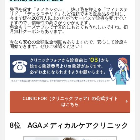
発毛を促す「ミノキシジル」、抜け毛を抑える「フィナステ
リド」「デュタステリド」など信頼できる医薬品を使用し、
今まで延べ200万人以上の方が当サービスで診療を受けてい
ますので、信頼性の高さがうかがえます。
料金もリーズナブルで予算的にもとてもうれしいですね。初
月無料クーポンもあります。
今なら安心の全額返金制度もありますので、安心して診療を
開始できます。ぜひご確認ください！
CLINIC FOR（クリニック フォア）の公式サイト
はこちら
8位 AGAメディカルケアクリニック