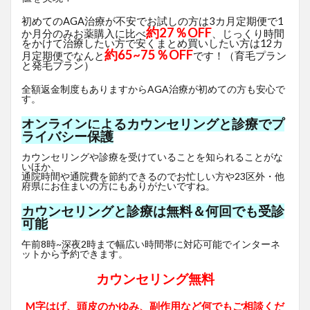
初めてのAGA治療が不安でお試しの方は3カ月定期便で1
約27％OFF
か月分のみお薬購入に比べ
、じっくり時間
をかけて治療したい方で安くまとめ買いしたい方は12カ
約65~75％OFF
月定期便でなんと
です！（育毛プラン
と発毛プラン）
全額返金制度もありますからAGA治療が初めての方も安心で
す。
オンラインによるカウンセリングと診療でプ
ライバシー保護
カウンセリングや診療を受けていることを知られることがな
いほか、
通院時間や通院費を節約できるのでお忙しい方や23区外・他
府県にお住まいの方にもありがたいですね。
カウンセリングと診療は無料＆何回でも受診
可能
午前8時~深夜2時まで幅広い時間帯に対応可能でインターネ
ットから予約できます。
カウンセリング無料
M字はげ、頭皮のかゆみ、副作用など何でもご相談くだ