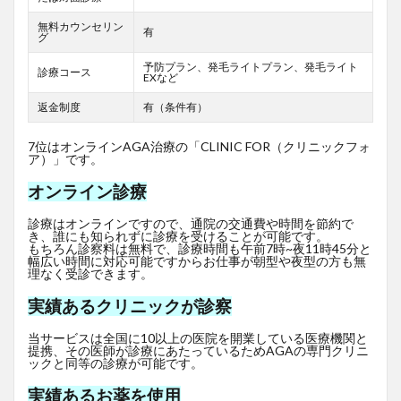
無料カウンセリン
有
グ
予防プラン、発毛ライトプラン、発毛ライト
診療コース
EXなど
返金制度
有（条件有）
7位はオンラインAGA治療の「CLINIC FOR（クリニックフォ
ア）」です。
オンライン診療
診療はオンラインですので、通院の交通費や時間を節約で
き、誰にも知られずに診療を受けることが可能です。
もちろん診察料は無料で、診療時間も午前7時~夜11時45分と
幅広い時間に対応可能ですからお仕事が朝型や夜型の方も無
理なく受診できます。
実績あるクリニックが診察
当サービスは全国に10以上の医院を開業している医療機関と
提携、その医師が診療にあたっているためAGAの専門クリニ
ックと同等の診療が可能です。
実績あるお薬を使用