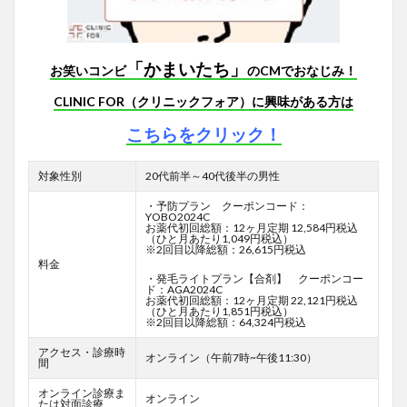
「かまいたち」
お笑いコンビ
のCMでおなじみ！
CLINIC FOR（クリニックフォア）に興味がある方は
こちらをクリック！
対象性別
20代前半～40代後半の男性
・予防プラン クーポンコード：
YOBO2024C
お薬代初回総額：12ヶ月定期 12,584円税込
（ひと月あたり1,049円税込）
※2回目以降総額：26,615円税込
料金
・発毛ライトプラン【合剤】 クーポンコー
ド：AGA2024C
お薬代初回総額：12ヶ月定期 22,121円税込
（ひと月あたり1,851円税込）
※2回目以降総額：64,324円税込
アクセス・診療時
オンライン（午前7時~午後11:30）
間
オンライン診療ま
オンライン
たは対面診療