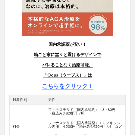
国内承認薬が安い！
箱ごと家に堂々と置けるデザインで
バレることなく治療可能。
「Oops（ウープス）」は
こちらをクリック！
対象性別
男性
フィナステリド（国内承認約） 3,480円
（税込み3,828円）/月
フィナステリド（国内承認薬）＋ミノキシジ
料金
ル内服 4,500円（税込み4,950円）/月 など