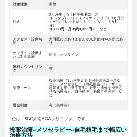
対象性別
男性
3カ月生える！M字発毛コース
（HRタブレットF
（フィナステリド）3カ月分
料金
＋HRタブレットM（ミノキシジル）3カ月
分）
10,000円（月々約3,333円）
など
アクセス・診療時
大田区にはありませんが東京都内34か所にあ
間
り
オンライン診療ま
対面・オンライン
たは対面診療
無料カウンセリン
有
グ
投薬治療（3カ月生える！M字発毛コースな
ど）、メソセラピー（薄毛部位にレーザーと
診療コース
超音波を用い発毛育毛に必要な成分を浸透さ
せる治療法）、自毛植毛、毛根再生注射 な
ど
返金制度
有（条件有）
4位は「SBC湘南AGAクリニック」です。
投薬治療~メソセラピー~自毛植毛まで幅広い
治療方法