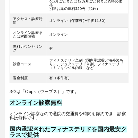
6カ月ごとまたは12カ月ごとおまとめ時の価
格
別途お薬の送料550円（税込）
アクセス・診療時
オンライン（午前9時~午後11:30）
間
オンライン診療ま
オンライン
たは対面診療
無料カウンセリン
有
グ
フィナステリド単剤（国内承認薬と海外製あ
診療コース
り）、デュタステリド単剤、フィナステリド
＋ミノキシジル内服 など
返金制度
有（条件有）
3位は「Oops（ウープス）」です。
オンライン診察無料
オンライン診察なので通院の交通費や時間を節約でき、診察
料は無料です。
国内承認されたフィナステリドを国内最安ク
ラスで提供