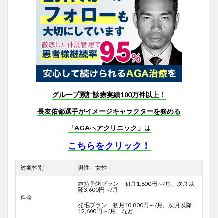
グループ累計診療実績100万件以上！
長友佑都選手がイメージキャラクターを務める
「AGAヘアクリニック」は
こちらをクリック！
対象性別
男性、女性
維持予防プラン 初月1,800円～/月、次月以
降3,600円～/月
料金
発毛プラン 初月10,800円～/月、次月以降
12,600円～/月 など