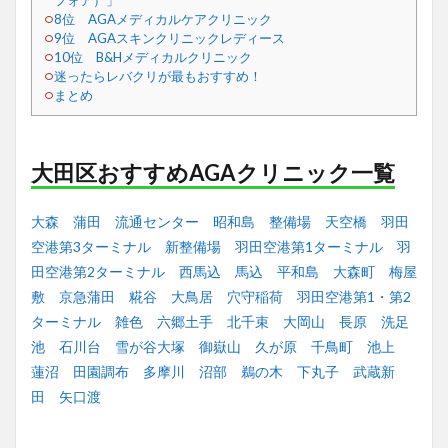
フォア）」
8位 AGAメディカルケアクリニック
9位 AGAスキンクリニックレディース
10位 B&Hメディカルクリニック
迷ったらレバクリが最もおすすめ！
まとめ
大田区おすすめAGAクリニック一覧
大森
蒲田
流通センター
昭和島
整備場
天空橋
羽田
空港第3ターミナル
新整備場
羽田空港第1ターミナル
羽
田空港第2ターミナル
西馬込
馬込
平和島
大森町
梅屋
敷
京急蒲田
糀谷
大鳥居
穴守稲荷
羽田空港第1・第2
ターミナル
雑色
六郷土手
北千束
大岡山
長原
洗足
池
石川台
雪が谷大塚
御嶽山
久が原
千鳥町
池上
蓮沼
田園調布
多摩川
沼部
鵜の木
下丸子
武蔵新
田
矢口渡