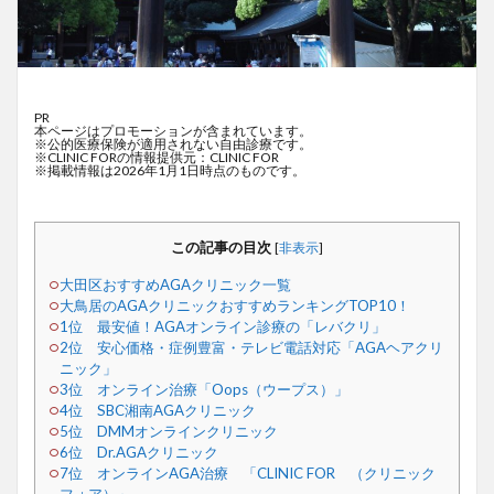
PR
本ページはプロモーションが含まれています。
※公的医療保険が適用されない自由診療です。
※CLINIC FORの情報提供元：CLINIC FOR
※掲載情報は2026年1月1日時点のものです。
この記事の目次
[
非表示
]
大田区おすすめAGAクリニック一覧
大鳥居のAGAクリニックおすすめランキングTOP10！
1位 最安値！AGAオンライン診療の「レバクリ」
2位 安心価格・症例豊富・テレビ電話対応「AGAヘアクリ
ニック」
3位 オンライン治療「Oops（ウープス）」
4位 SBC湘南AGAクリニック
5位 DMMオンラインクリニック
6位 Dr.AGAクリニック
7位 オンラインAGA治療 「CLINIC FOR （クリニック