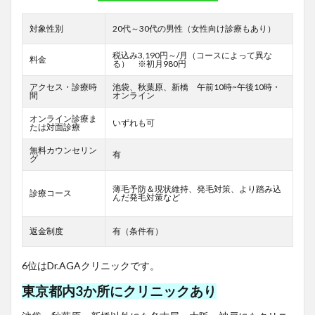
対象性別
20代～30代の男性（女性向け診療もあり）
税込み3,190円～/月（コースによって異な
料金
る） ※初月980円
アクセス・診療時
池袋、秋葉原、新橋 午前10時~午後10時・
間
オンライン
オンライン診療ま
いずれも可
たは対面診療
無料カウンセリン
有
グ
薄毛予防＆現状維持、発毛対策、より踏み込
診療コース
んだ発毛対策など
返金制度
有（条件有）
6位はDr.AGAクリニックです。
東京都内3か所にクリニックあり