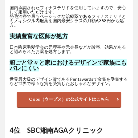
国内承認されたフィナステリドを使用していますので、安心
して服用いただけます。
発毛治療で最もベーシックな治療薬であるフィナステリドと
ミノキシジル内服薬を国内最安クラスの月額6,358円から処
方。
実績豊富な医師が処方
日本臨床毛髪学会の元理事や元会長などが診察、効果がある
と認められたお薬を処方します。
箱ごと堂々と家におけるデザインで家族にも
バレにくい
世界最大級のデザイン賞であるPentawardsで金賞を受賞する
など世界で様々な賞を受賞したおしゃれなデザイン。
Oops（ウープス）の公式サイトはこちら
4位 SBC湘南AGAクリニック