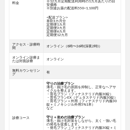
※12カ月定期配送利用時の1カ月あたりの目
料金
安価格
※別途お薬の配送料550~1,100円
<配送プラン>
単剤1カ月分
定期便1カ月
定期便3カ月
定期便6カ月
定期便12カ月
アクセス・診療時
オンライン（8時〜26時(深夜2時)）
間
オンライン診療ま
オンライン
たは対面診療
無料カウンセリン
有
グ
守りの治療プラン
薄毛・抜け毛の原因を抑制し、正常なヘアサ
イクルを整えます。
・育毛プラン（フィナステリド内服30錠）
・育毛プランEX（デュタステリド内服30錠）
・育毛プラン＋外用（フィナステリド内服30
錠＋ミノキシジル外用5%1本）
など
守り＋攻めの治療プラン
診療コース
薄毛・抜け毛対策をしながら、太く・強い毛
の発毛を促進します。
・発毛プラン（フィナステリド内服30錠＋ミ