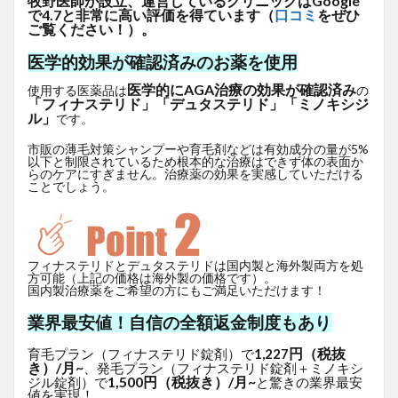
牧野医師が設立、運営しているクリニックはGoogle
で4.7と非常に高い評価を得ています（
口コミ
をぜひ
ご覧ください！）。
医学的効果が確認済みのお薬を使用
医学的にAGA治療の効果が確認済み
使用する医薬品は
の
「フィナステリド」「デュタステリド」「ミノキシジ
ル」
です。
市販の薄毛対策シャンプーや育毛剤などは有効成分の量が5%
以下と制限されているため根本的な治療はできず体の表面か
らのケアにすぎません。治療薬の効果を実感していただける
ことでしょう。
フィナステリドとデュタステリドは国内製と海外製両方を処
方可能（上記の価格は海外製の価格です）。
国内製治療薬をご希望の方にもご満足いただけます！
業界最安値！自信の全額返金制度もあり
円（税抜
育毛プラン（フィナステリド錠剤）で
1,227
き）/月~
、発毛プラン（フィナステリド錠剤＋ミノキシ
1,500円（税抜き）/月~
ジル錠剤）で
と驚きの業界最安
値を実現！