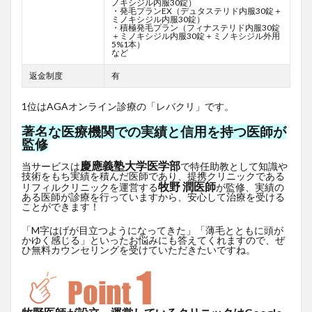
ノキシジル内服30錠）
・発毛プランEX（デュタステリド内服30錠＋
ミノキシジル内服30錠）
・積極発毛プラン（フィナステリド内服30錠
＋ミノキシジル内服30錠＋ミノキシジル外用
5%1本）
など
返金制度
有
1位はAGAオンライン診療の「レバクリ」です。
著名な医療機関での実績と信用を持つ医師が
監修
慶應義塾大学医学部
当サービスは
で特任助教として知識や
技術をもち実績を積んだ医師であり、提携クリニックである
牧野 潤医師
リフィルクリニックを運営する
が監修、実績の
ある医師が診療を行っていますから、安心して治療を受ける
ことができます！
「M字はげが目立つようになってきた」「薄毛とともに頭が
かゆく感じる」といったお悩みにも答えてくれますので、ぜ
ひ無料カウンセリングを受けていただきたいですね。