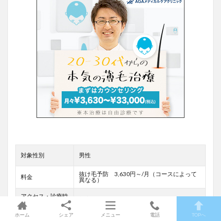
対象性別
男性
抜け毛予防 3,630円～/月（コースによって
料金
異なる）
アクセス・診療時
新宿、東京駅前 9:45-18:45
間
ホーム
シェア
メニュー
電話
TOPへ
オンライン診療
有