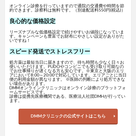
オンライン診療を行っていますので通院の交通費や時間を節
約できます。診察料は無料です。（別途配送料550円(税込)）
良心的な価格設定
リーズナブルな低価格設定で続けやすいお値段になっていま
す。キャンペーンも豊富でお財布にやさしい設定がありがた
いですね！
スピード発送でストレスフリー
処方薬は最短当日に届きますので、待ち時間も少なく日々お
使いいただけます。PUDOやコンビニでも受け取り可能なの
でお仕事帰りが遅くなる方も安心です。※東京と大阪のエリ
アにおいて8:00～20:00で対応しています。エリアごとに当日
便の利用金額が異なります。 ※医師の判断により処方できな
い場合があります。
DMMオンラインクリニックはオンライン診療のプラットフォ
ームサービスです。
診療は提携先医療機関である、医療法人社団DMHが行ってい
ます。
DMMクリニックの公式サイトはこちら