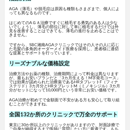
AGA（薄毛）や脱毛症は原因も種類もさまざまで、個人によ
っても異なるものです。
はじめてのAＧＡ治療ですぐに植毛する勇気のある人は少な
いでしょうし、薄毛の部位に対して単に植毛するだけでは外
見を改善することはできても、薄毛の進行を止めることはで
きません。
ですから、SBC湘南AGAクリニックではその人その人に応じ
た毛髪の多角的オーダーメイド医療を採用し、患者様に適切
な提案とサポートを行っています。
リーズナブルな価格設定
治療方法やお薬の種類、治療期間によって料金は異なります
が、最もお安いプランだと「3カ月生える！M字発毛コース」
では効果が認められた治療薬であるHRタブレットF
（フィナ
ステリド）3カ月分とHRタブレットM（ミノキシジル）3カ月
分がセットになって10,000円という非常にお安い価格です。
AGA治療が初めてで金額面で不安がある方も安心して取り組
むことができますね。
全国132か所のクリニックで万全のサポート
東京に30か所以上のクリニックがありますので、対面診療で
ご自身が納得するまで医師に質問したい方に最適です。もち