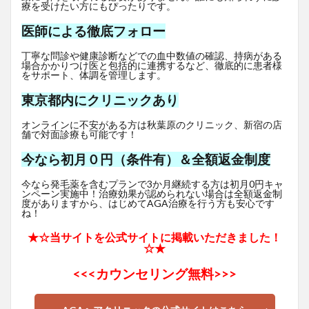
療を受けたい方にもぴったりです。
医師による徹底フォロー
丁寧な問診や健康診断などでの血中数値の確認、持病がある
場合かかりつけ医と包括的に連携するなど、徹底的に患者様
をサポート、体調を管理します。
東京都内にクリニックあり
オンラインに不安がある方は秋葉原のクリニック、新宿の店
舗で対面診療も可能です！
今なら初月０円（条件有）＆全額返金制度
今なら発毛薬を含むプランで3か月継続する方は初月0円キャ
ンペーン実施中！治療効果が認められない場合は全額返金制
度がありますから、はじめてAGA治療を行う方も安心です
ね！
★☆当サイトを公式サイトに掲載いただきました！
☆★
<<<
カウンセリング無料>>>