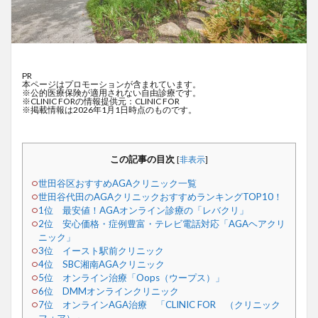
PR
本ページはプロモーションが含まれています。
※公的医療保険が適用されない自由診療です。
※CLINIC FORの情報提供元：CLINIC FOR
※掲載情報は2026年1月1日時点のものです。
この記事の目次
[
非表示
]
世田谷区おすすめAGAクリニック一覧
世田谷代田のAGAクリニックおすすめランキングTOP10！
1位 最安値！AGAオンライン診療の「レバクリ」
2位 安心価格・症例豊富・テレビ電話対応「AGAヘアクリ
ニック」
3位 イースト駅前クリニック
4位 SBC湘南AGAクリニック
5位 オンライン治療「Oops（ウープス）」
6位 DMMオンラインクリニック
7位 オンラインAGA治療 「CLINIC FOR （クリニック