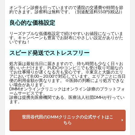
オンライン診療を行っていますので通院の交通費や時間を節
約できます。診察料は無料です。（別途配送料550円(税込)）
良心的な価格設定
リーズナブルな低価格設定で続けやすいお値段になっていま
す。キャンペーンも豊富でお財布にやさしい設定がありがた
いですね！
スピード発送でストレスフリー
処方薬は最短当日に届きますので、待ち時間も少なく日々お
使いいただけます。PUDOやコンビニでも受け取り可能なの
でお仕事帰りが遅くなる方も安心です。※東京と大阪のエリ
アにおいて8:00～20:00で対応しています。エリアごとに当日
便の利用金額が異なります。 ※医師の判断により処方できな
い場合があります。
DMMオンラインクリニックはオンライン診療のプラットフォ
ームサービスです。
診療は提携先医療機関である、医療法人社団DMHが行ってい
ます。
世田谷代田のDMMクリニックの公式サイトはこ
ちら