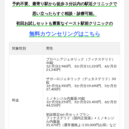
予約不要、最寄り駅から徒歩３分以内の駅近クリニックで
思い立ったらすぐ相談・診療可能。
初回お試しセットも豊富なイースト駅前クリニックの
無料カウンセリングはこちら
対象性別
男性
プロペシアジェネリック（フィナステリド）
30錠
1か月分3,960円、3か月分11,220円、6か月分
21,340円
ザガ―ロジェネリック（デュタステリド）30
錠
1か月分6,930円、3か月分19,690円、5か月分
37,400円
ミノキシジル内服薬 30錠
料金
1か月分8,250円、3か月分23,430円、6か月分
44,550円
初診限定6か月セットプラン
フィナステリド（国内正規薬）+ ミノキシジ
ル内服薬
35,670円（通常価格より30,000円お得）など