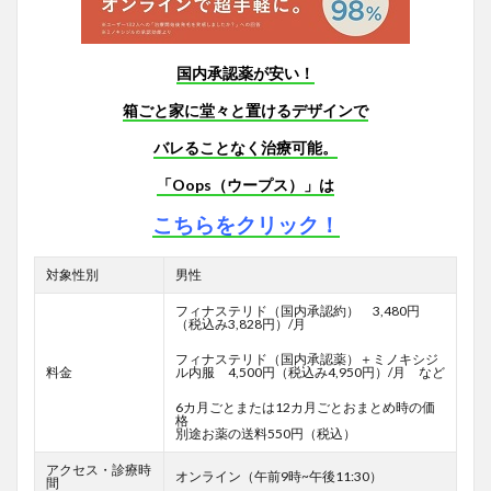
国内承認薬が安い！
箱ごと家に堂々と置けるデザインで
バレることなく治療可能。
「Oops（ウープス）」は
こちらをクリック！
対象性別
男性
フィナステリド（国内承認約） 3,480円
（税込み3,828円）/月
フィナステリド（国内承認薬）＋ミノキシジ
料金
ル内服 4,500円（税込み4,950円）/月 など
6カ月ごとまたは12カ月ごとおまとめ時の価
格
別途お薬の送料550円（税込）
アクセス・診療時
オンライン（午前9時~午後11:30）
間