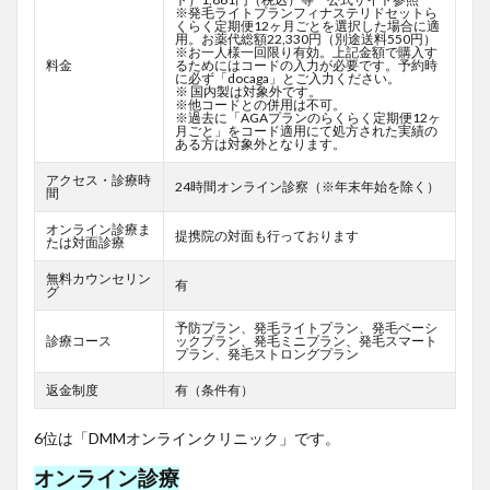
※発毛ライトプランフィナステリドセットら
くらく定期便12ヶ月ごとを選択した場合に適
用。お薬代総額22,330円（別途送料550円）
※お一人様一回限り有効。上記金額で購入す
料金
るためにはコードの入力が必要です。予約時
に必ず「docaga」とご入力ください。
※ 国内製は対象外です。
※他コードとの併用は不可。
※過去に「AGAプランのらくらく定期便12ヶ
月ごと」をコード適用にて処方された実績の
ある方は対象外となります。
アクセス・診療時
24時間オンライン診察（※年末年始を除く）
間
オンライン診療ま
提携院の対面も行っております
たは対面診療
無料カウンセリン
有
グ
予防プラン、発毛ライトプラン、発毛ベーシ
診療コース
ックプラン、発毛ミニプラン、発毛スマート
プラン、発毛ストロングプラン
返金制度
有（条件有）
6位は「DMMオンラインクリニック」です。
オンライン診療