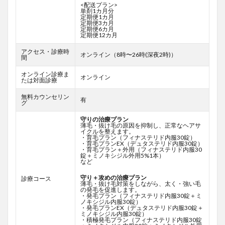
<配送プラン>
単剤1カ月分
定期便1カ月
定期便3カ月
定期便6カ月
定期便12カ月
アクセス・診療時
オンライン（8時〜26時(深夜2時)）
間
オンライン診療ま
オンライン
たは対面診療
無料カウンセリン
有
グ
守りの治療プラン
薄毛・抜け毛の原因を抑制し、正常なヘアサ
イクルを整えます。
・育毛プラン（フィナステリド内服30錠）
・育毛プランEX（デュタステリド内服30錠）
・育毛プラン＋外用（フィナステリド内服30
錠＋ミノキシジル外用5%1本）
など
守り＋攻めの治療プラン
診療コース
薄毛・抜け毛対策をしながら、太く・強い毛
の発毛を促進します。
・発毛プラン（フィナステリド内服30錠＋ミ
ノキシジル内服30錠）
・発毛プランEX（デュタステリド内服30錠＋
ミノキシジル内服30錠）
・積極発毛プラン（フィナステリド内服30錠