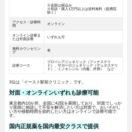
※金額は税込み
※初診・購入1万円以上は送料無料（提携院
除く）
アクセス・診療時
オンライン
間
オンライン診療ま
いずれも可
たは対面診療
無料カウンセリン
有
グ
プロペシアジェネリック（フィナステリ
診療コース
ド）、ザガーロジェネリック（デュタステリ
ド）、ミノキシジル（内服、外用） など
3位は「イースト駅前クリニック」です。
対面・オンラインいずれも診療可能
東京都内10か所、全国に42院を展開しており、対面でしっか
り医師に相談して不安を解消したい方は対面で、おいそがし
い方や移動時間を節約したい方はオンラインで診療可能で
す。
国内正規薬を国内最安クラスで提供