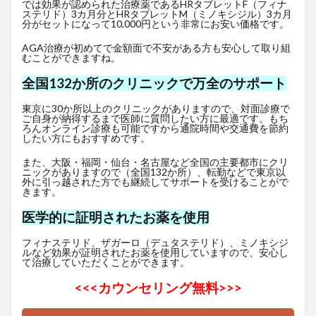
では効果が認められた治療薬であるHRタブレットF
（フィナ
ステリド）3カ月分とHRタブレットM（ミノキシジル）3カ月
分がセットになって10,000円という非常にお安い価格です。
AGA治療が初めてで金額面で不安がある方も安心して取り組
むことができますね。
全国132か所のクリニックで万全のサポート
東京に30か所以上のクリニックがありますので、対面診療で
ご自身が納得するまで医師に質問したい方に最適です。もち
ろんオンライン診療も可能ですから通院時間や交通費を節約
したい方にもおすすめです。
また、大阪・福岡・仙台・名古屋など全国の主要都市にクリ
ニックがありますので（全国132か所）、転勤などで東京以
外に引っ越された方でも継続してサポートを受けることがで
きます。
医学的に証明されたお薬を使用
フィナステリド、ザガーロ（デュタステリド）、ミノキシジ
ルなど効果が証明されたお薬を使用していますので、安心し
て治療していただくことができます。
<<<
カウンセリング無料>>>