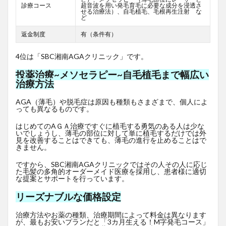
診療コース
超音波を用い発毛育毛に必要な成分を浸透さ
せる治療法）、自毛植毛、毛根再生注射 な
ど
返金制度
有（条件有）
4位は「SBC湘南AGAクリニック」です。
投薬治療~メソセラピー~自毛植毛まで幅広い
治療方法
AGA（薄毛）や脱毛症は原因も種類もさまざまで、個人によ
っても異なるものです。
はじめてのAＧＡ治療ですぐに植毛する勇気のある人は少な
いでしょうし、薄毛の部位に対して単に植毛するだけでは外
見を改善することはできても、薄毛の進行を止めることはで
きません。
ですから、SBC湘南AGAクリニックではその人その人に応じ
た毛髪の多角的オーダーメイド医療を採用し、患者様に適切
な提案とサポートを行っています。
リーズナブルな価格設定
治療方法やお薬の種類、治療期間によって料金は異なります
が、最もお安いプランだと「3カ月生える！M字発毛コース」