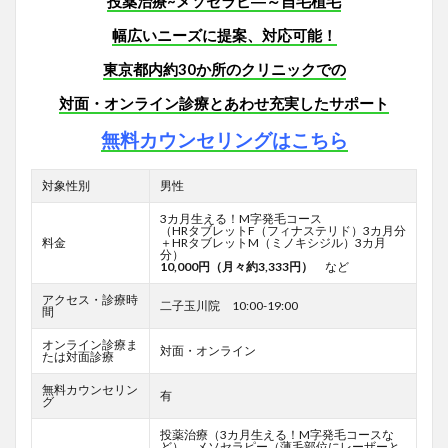
投薬治療~メソセラピ―～自毛植毛
幅広いニーズに提案、対応可能！
東京都内約30か所のクリニックでの
対面・オンライン診療とあわせ
充実したサポート
無料カウンセリングはこちら
対象性別
男性
3カ月生える！M字発毛コース
（HRタブレットF
（フィナステリド）3カ月分
料金
＋HRタブレットM（ミノキシジル）3カ月
分）
10,000円（月々約3,333円）
など
アクセス・診療時
二子玉川院 10:00-19:00
間
オンライン診療ま
対面・オンライン
たは対面診療
無料カウンセリン
有
グ
投薬治療（3カ月生える！M字発毛コースな
ど）、メソセラピー（薄毛部位にレーザーと