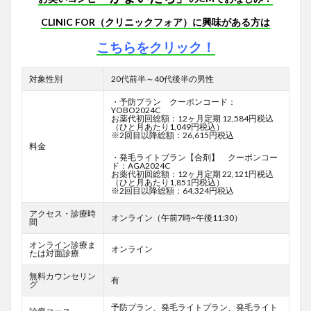
CLINIC FOR（クリニックフォア）に興味がある方は
こちらをクリック！
対象性別
20代前半～40代後半の男性
・予防プラン クーポンコード：
YOBO2024C
お薬代初回総額：12ヶ月定期 12,584円税込
（ひと月あたり1,049円税込）
※2回目以降総額：26,615円税込
料金
・発毛ライトプラン【合剤】 クーポンコー
ド：AGA2024C
お薬代初回総額：12ヶ月定期 22,121円税込
（ひと月あたり1,851円税込）
※2回目以降総額：64,324円税込
アクセス・診療時
オンライン（午前7時~午後11:30）
間
オンライン診療ま
オンライン
たは対面診療
無料カウンセリン
有
グ
予防プラン、発毛ライトプラン、発毛ライト