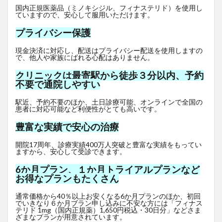
国内正規医薬品（ミノキシジル、フィナステリド）を使用し
ていますので、安心して服用いただけます。
プライバシー保護
現金決済に対応し、配送はプライバシー配送を使用しますの
で、他人や家族にばれる心配はありません。
クリニックは最寄駅から徒歩３分以内、予約
不要で通院しやすい
駅近、予約不要のほか、土日診療可能、オンラインで全国の
患者に対応可能など利便性がとても高いです。
豊富な実績で安心の治療
開院17周年、診療実績400万人突破と豊富な実績をもってい
ますから、安心して受診できます。
6か月プラン、１か月トライアルプランなど
お得なプランもたくさん
通常価格から40％以上お安くなる6か月プランのほか、初回
でいきなり６か月ブラン申し込みに不安な方には「フィナス
テリド 1mg（国内正規薬）1,650
円
税込・30日分」などさま
ざまなプランが用意されています。