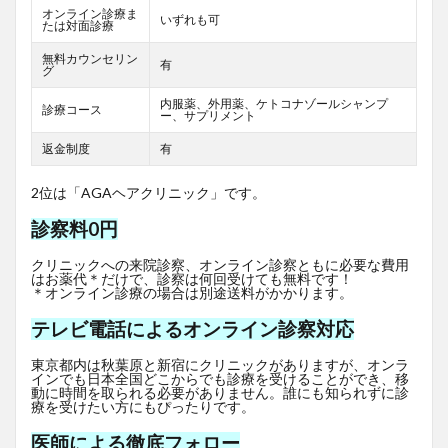
オンライン診療ま
いずれも可
たは対面診療
無料カウンセリン
有
グ
内服薬、外用薬、ケトコナゾールシャンプ
診療コース
ー、サプリメント
返金制度
有
2位は「AGAヘアクリニック」です。
診察料0円
クリニックへの来院診察、オンライン診察ともに必要な費用
はお薬代＊だけで、診察は何回受けても無料です！
＊オンライン診療の場合は別途送料がかかります。
テレビ電話によるオンライン診察対応
東京都内は秋葉原と新宿にクリニックがありますが、オンラ
インでも日本全国どこからでも診療を受けることができ、移
動に時間を取られる必要がありません。誰にも知られずに診
療を受けたい方にもぴったりです。
医師による徹底フォロー