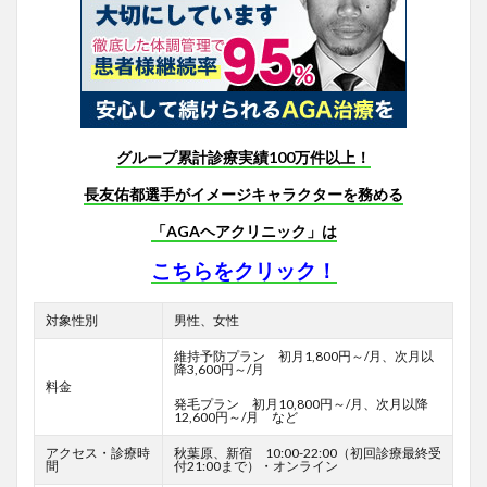
グループ累計診療実績100万件以上！
長友佑都選手がイメージキャラクターを務める
「AGAヘアクリニック」は
こちらをクリック！
対象性別
男性、女性
維持予防プラン 初月1,800円～/月、次月以
降3,600円～/月
料金
発毛プラン 初月10,800円～/月、次月以降
12,600円～/月 など
アクセス・診療時
秋葉原、新宿 10:00-22:00（初回診療最終受
間
付21:00まで）・オンライン