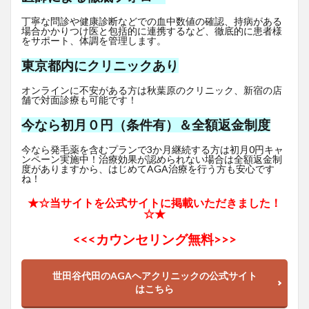
丁寧な問診や健康診断などでの血中数値の確認、持病がある
場合かかりつけ医と包括的に連携するなど、徹底的に患者様
をサポート、体調を管理します。
東京都内にクリニックあり
オンラインに不安がある方は秋葉原のクリニック、新宿の店
舗で対面診療も可能です！
今なら初月０円（条件有）＆全額返金制度
今なら発毛薬を含むプランで3か月継続する方は初月0円キャ
ンペーン実施中！治療効果が認められない場合は全額返金制
度がありますから、はじめてAGA治療を行う方も安心です
ね！
★☆当サイトを公式サイトに掲載いただきました！
☆★
<<<
カウンセリング無料>>>
世田谷代田のAGAヘアクリニックの公式サイト
はこちら