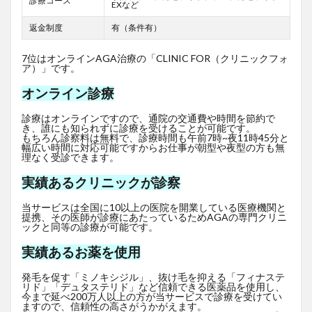
診療コース
EXなど
返金制度
有（条件有）
7位はオンラインAGA治療の「CLINIC FOR（クリニックフォ
ア）」です。
オンライン診療
診療はオンラインですので、通院の交通費や時間を節約で
き、誰にも知られずに診療を受けることが可能です。
もちろん診察料は無料で、診療時間も午前7時~夜11時45分と
幅広い時間に対応可能ですからお仕事が朝型や夜型の方も無
理なく受診できます。
実績あるクリニックが診察
当サービスは全国に10以上の医院を開業している医療機関と
提携、その医師が診療にあたっているためAGAの専門クリニ
ックと同等の診療が可能です。
実績あるお薬を使用
発毛を促す「ミノキシジル」、抜け毛を抑える「フィナステ
リド」「デュタステリド」など信頼できる医薬品を使用し、
今まで延べ200万人以上の方が当サービスで診療を受けてい
ますので、信頼性の高さがうかがえます。