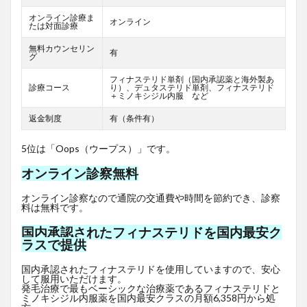
オンライン診療ま
オンライン
たは対面診療
無料カウンセリン
有
グ
フィナステリド単剤（国内承認薬と海外製あ
診療コース
り）、デュタステリド単剤、フィナステリド
＋ミノキシジル内服 など
返金制度
有（条件有）
5位は「Oops（ウープス）」です。
オンライン診察無料
オンライン診察なので通院の交通費や時間を節約でき、診察
料は無料です。
国内承認されたフィナステリドを国内最安ク
ラスで提供
国内承認されたフィナステリドを使用していますので、安心
して服用いただけます。
発毛治療で最もベーシックな治療薬であるフィナステリドと
ミノキシジル内服薬を国内最安クラスの月額6,358円から処