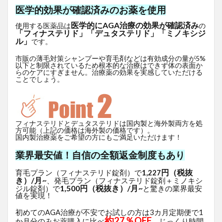
医学的効果が確認済みのお薬を使用
医学的にAGA治療の効果が確認済み
使用する医薬品は
の
「フィナステリド」「デュタステリド」「ミノキシジ
ル」
です。
市販の薄毛対策シャンプーや育毛剤などは有効成分の量が5%
以下と制限されているため根本的な治療はできず体の表面か
らのケアにすぎません。治療薬の効果を実感していただける
ことでしょう。
フィナステリドとデュタステリドは国内製と海外製両方を処
方可能（上記の価格は海外製の価格です）。
国内製治療薬をご希望の方にもご満足いただけます！
業界最安値！自信の全額返金制度もあり
円（税抜
育毛プラン（フィナステリド錠剤）で
1,227
き）/月~
、発毛プラン（フィナステリド錠剤＋ミノキシ
1,500円（税抜き）/月~
ジル錠剤）で
と驚きの業界最安
値を実現！
初めてのAGA治療が不安でお試しの方は3カ月定期便で1
約27％OFF
か月分のみお薬購入に比べ
、じっくり時間