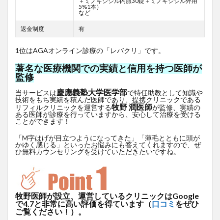
＋ミノキシジル内服30錠＋ミノキシジル外用
5%1本）
など
返金制度
有
1位はAGAオンライン診療の「レバクリ」です。
著名な医療機関での実績と信用を持つ医師が
監修
慶應義塾大学医学部
当サービスは
で特任助教として知識や
技術をもち実績を積んだ医師であり、提携クリニックである
牧野 潤医師
リフィルクリニックを運営する
が監修、実績の
ある医師が診療を行っていますから、安心して治療を受ける
ことができます！
「M字はげが目立つようになってきた」「薄毛とともに頭が
かゆく感じる」といったお悩みにも答えてくれますので、ぜ
ひ無料カウンセリングを受けていただきたいですね。
牧野医師が設立、運営しているクリニックはGoogle
で4.7と非常に高い評価を得ています（
口コミ
をぜひ
ご覧ください！）。