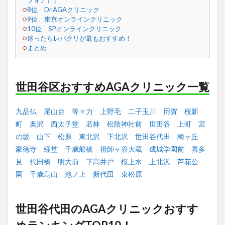
フォア）」
8位 Dr.AGAクリニック
9位 東京オンラインクリニック
10位 SPオンラインクリニック
迷ったらレバクリが最もおすすめ！
まとめ
世田谷区おすすめAGAクリニック一覧
九品仏
尾山台
等々力
上野毛
二子玉川
用賀
桜新
町
奥沢
西太子堂
若林
松陰神社前
世田谷
上町
宮
の坂
山下
松原
東北沢
下北沢
世田谷代田
梅ヶ丘
豪徳寺
経堂
千歳船橋
祖師ヶ谷大蔵
成城学園前
喜多
見
代田橋
明大前
下高井戸
桜上水
上北沢
芦花公
園
千歳烏山
池ノ上
新代田
東松原
世田谷代田のAGAクリニックおすす