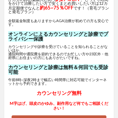
をかけて治療したい方で安くまとめ買いしたい方は12カ
約65~75％OFF
月定期便でなんと
です！（育毛プラン
と発毛プラン）
全額返金制度もありますからAGA治療が初めての方も安心で
す。
オンラインによるカウンセリングと診療でプ
ライバシー保護
カウンセリングや診療を受けていることを知られることがな
いほか、
通院時間や通院費を節約できるのでお忙しい方や23区外・他
府県にお住まいの方にもありがたいですね。
カウンセリングと診療は無料＆何回でも受診
可能
午前8時~深夜2時まで幅広い時間帯に対応可能でインターネ
ットから予約できます。
カウンセリング無料
M字はげ、頭皮のかゆみ、副作用など何でもご相談くだ
さい！