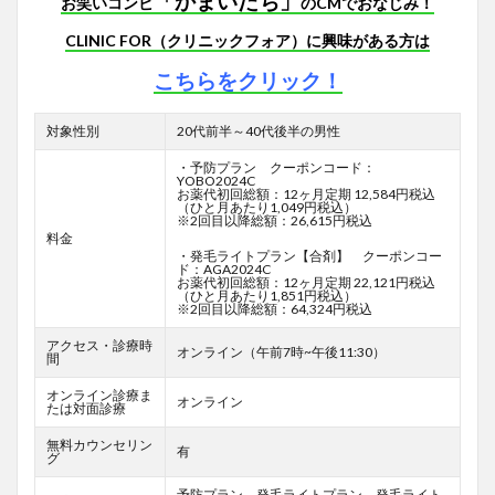
「かまいたち」
お笑いコンビ
のCMでおなじみ！
CLINIC FOR（クリニックフォア）に興味がある方は
こちらをクリック！
対象性別
20代前半～40代後半の男性
・予防プラン クーポンコード：
YOBO2024C
お薬代初回総額：12ヶ月定期 12,584円税込
（ひと月あたり1,049円税込）
※2回目以降総額：26,615円税込
料金
・発毛ライトプラン【合剤】 クーポンコー
ド：AGA2024C
お薬代初回総額：12ヶ月定期 22,121円税込
（ひと月あたり1,851円税込）
※2回目以降総額：64,324円税込
アクセス・診療時
オンライン（午前7時~午後11:30）
間
オンライン診療ま
オンライン
たは対面診療
無料カウンセリン
有
グ
予防プラン、発毛ライトプラン、発毛ライト