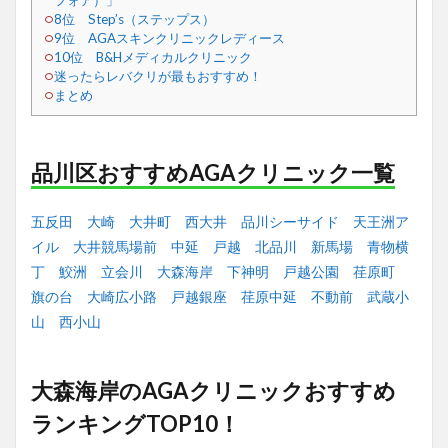
フォア）」
8位 Step’s（ステップス）
9位 AGAスキンクリニックレディース
10位 B&Hメディカルクリニック
迷ったらレバクリが最もおすすめ！
まとめ
品川区おすすめAGAクリニック一覧
五反田
大崎
大井町
西大井
品川シーサイド
天王洲ア
イル
大井競馬場前
中延
戸越
北品川
新馬場
青物横
丁
鮫洲
立会川
大森海岸
下神明
戸越公園
荏原町
旗の台
大崎広小路
戸越銀座
荏原中延
不動前
武蔵小
山
西小山
大森海岸のAGAクリニックおすすめ
ランキングTOP10！