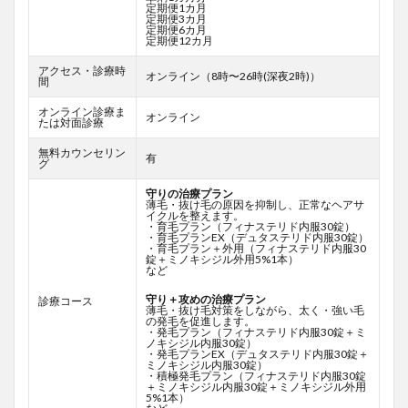
定期便1カ月
定期便3カ月
定期便6カ月
定期便12カ月
アクセス・診療時
オンライン（8時〜26時(深夜2時)）
間
オンライン診療ま
オンライン
たは対面診療
無料カウンセリン
有
グ
守りの治療プラン
薄毛・抜け毛の原因を抑制し、正常なヘアサ
イクルを整えます。
・育毛プラン（フィナステリド内服30錠）
・育毛プランEX（デュタステリド内服30錠）
・育毛プラン＋外用（フィナステリド内服30
錠＋ミノキシジル外用5%1本）
など
守り＋攻めの治療プラン
診療コース
薄毛・抜け毛対策をしながら、太く・強い毛
の発毛を促進します。
・発毛プラン（フィナステリド内服30錠＋ミ
ノキシジル内服30錠）
・発毛プランEX（デュタステリド内服30錠＋
ミノキシジル内服30錠）
・積極発毛プラン（フィナステリド内服30錠
＋ミノキシジル内服30錠＋ミノキシジル外用
5%1本）