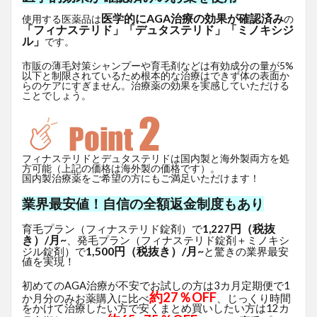
医学的にAGA治療の効果が確認済み
使用する医薬品は
の
「フィナステリド」「デュタステリド」「ミノキシジ
ル」
です。
市販の薄毛対策シャンプーや育毛剤などは有効成分の量が5%
以下と制限されているため根本的な治療はできず体の表面か
らのケアにすぎません。治療薬の効果を実感していただける
ことでしょう。
フィナステリドとデュタステリドは国内製と海外製両方を処
方可能（上記の価格は海外製の価格です）。
国内製治療薬をご希望の方にもご満足いただけます！
業界最安値！自信の全額返金制度もあり
円（税抜
育毛プラン（フィナステリド錠剤）で
1,227
き）/月~
、発毛プラン（フィナステリド錠剤＋ミノキシ
1,500円（税抜き）/月~
ジル錠剤）で
と驚きの業界最安
値を実現！
初めてのAGA治療が不安でお試しの方は3カ月定期便で1
約27％OFF
か月分のみお薬購入に比べ
、じっくり時間
をかけて治療したい方で安くまとめ買いしたい方は12カ