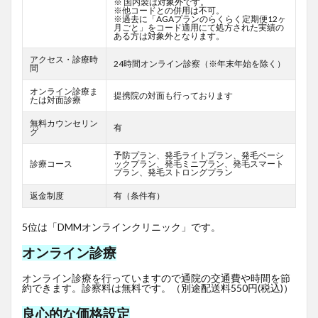
※ 国内製は対象外です。
※他コードとの併用は不可。
※過去に「AGAプランのらくらく定期便12ヶ
月ごと」をコード適用にて処方された実績の
ある方は対象外となります。
アクセス・診療時
24時間オンライン診察（※年末年始を除く）
間
オンライン診療ま
提携院の対面も行っております
たは対面診療
無料カウンセリン
有
グ
予防プラン、発毛ライトプラン、発毛ベーシ
診療コース
ックプラン、発毛ミニプラン、発毛スマート
プラン、発毛ストロングプラン
返金制度
有（条件有）
5位は「DMMオンラインクリニック」です。
オンライン診療
オンライン診療を行っていますので通院の交通費や時間を節
約できます。診察料は無料です。（別途配送料550円(税込)）
良心的な価格設定