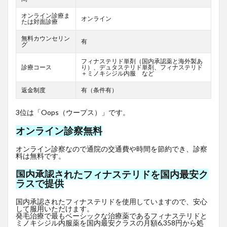
オンライン診療ま
オンライン
たは対面診療
無料カウンセリン
有
グ
フィナステリド単剤（国内承認薬と海外製あ
診療コース
り）、デュタステリド単剤、フィナステリド
＋ミノキシジル内服 など
返金制度
有（条件有）
3位は「Oops（ウープス）」です。
オンライン診察無料
オンライン診察なので通院の交通費や時間を節約でき、診察
料は無料です。
国内承認されたフィナステリドを国内最安ク
ラスで提供
国内承認されたフィナステリドを使用していますので、安心
して服用いただけます。
発毛治療で最もベーシックな治療薬であるフィナステリドと
ミノキシジル内服薬を国内最安クラスの月額6,358円から処