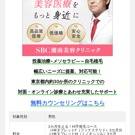
投薬治療~メソセラピ―～自毛植毛
幅広いニーズに提案、対応可能！
東京都内約30か所のクリニックでの
対面・オンライン診療とあわせ
充実したサポート
無料カウンセリングはこちら
対象性別
男性
3カ月生える！M字発毛コース
（HRタブレットF
（フィナステリド）3カ月分
料金
＋HRタブレットM（ミノキシジル）3カ月