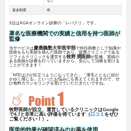
など
返金制度
有
1位はAGAオンライン診療の「レバクリ」です。
著名な医療機関での実績と信用を持つ医師が
監修
慶應義塾大学医学部
当サービスは
で特任助教として知識や
技術をもち実績を積んだ医師であり、提携クリニックである
牧野 潤医師
リフィルクリニックを運営する
が監修、実績の
ある医師が診療を行っていますから、安心して治療を受ける
ことができます！
「M字はげが目立つようになってきた」「薄毛とともに頭が
かゆく感じる」といったお悩みにも答えてくれますので、ぜ
ひ無料カウンセリングを受けていただきたいですね。
牧野医師が設立、運営しているクリニックはGoogle
で4.7と非常に高い評価を得ています（
口コミ
をぜひ
ご覧ください！）。
医学的効果が確認済みのお薬を使用