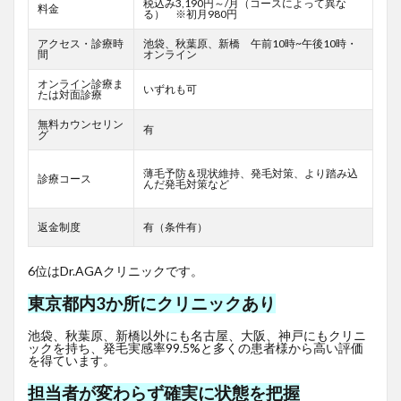
税込み3,190円～/月（コースによって異な
料金
る） ※初月980円
アクセス・診療時
池袋、秋葉原、新橋 午前10時~午後10時・
間
オンライン
オンライン診療ま
いずれも可
たは対面診療
無料カウンセリン
有
グ
薄毛予防＆現状維持、発毛対策、より踏み込
診療コース
んだ発毛対策など
返金制度
有（条件有）
6位はDr.AGAクリニックです。
東京都内3か所にクリニックあり
池袋、秋葉原、新橋以外にも名古屋、大阪、神戸にもクリニ
ックを持ち、発毛実感率99.5%と多くの患者様から高い評価
を得ています。
担当者が変わらず確実に状態を把握