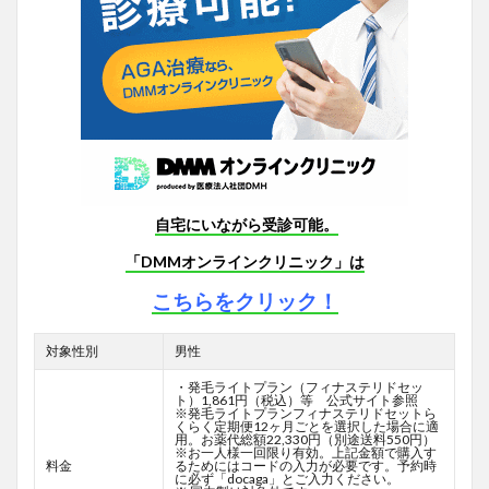
自宅にいながら受診可能。
「DMMオンラインクリニック」は
こちらをクリック！
対象性別
男性
・発毛ライトプラン（フィナステリドセッ
ト）1,861円（税込）等 公式サイト参照
※発毛ライトプランフィナステリドセットら
くらく定期便12ヶ月ごとを選択した場合に適
用。お薬代総額22,330円（別途送料550円）
※お一人様一回限り有効。上記金額で購入す
料金
るためにはコードの入力が必要です。予約時
に必ず「docaga」とご入力ください。