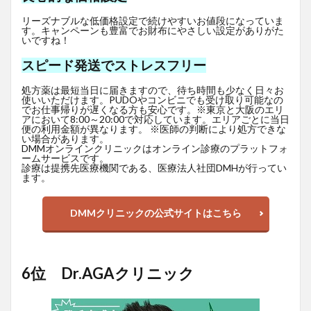
リーズナブルな低価格設定で続けやすいお値段になっていま
す。キャンペーンも豊富でお財布にやさしい設定がありがた
いですね！
スピード発送でストレスフリー
処方薬は最短当日に届きますので、待ち時間も少なく日々お
使いいただけます。PUDOやコンビニでも受け取り可能なの
でお仕事帰りが遅くなる方も安心です。※東京と大阪のエリ
アにおいて8:00～20:00で対応しています。エリアごとに当日
便の利用金額が異なります。 ※医師の判断により処方できな
い場合があります。
DMMオンラインクリニックはオンライン診療のプラットフォ
ームサービスです。
診療は提携先医療機関である、医療法人社団DMHが行ってい
ます。
DMMクリニックの公式サイトはこちら
6位 Dr.AGAクリニック