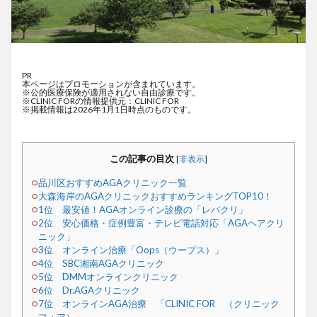
PR
本ページはプロモーションが含まれています。
※公的医療保険が適用されない自由診療です。
※CLINIC FORの情報提供元：CLINIC FOR
※掲載情報は2026年1月1日時点のものです。
この記事の目次
[
非表示
]
品川区おすすめAGAクリニック一覧
大森海岸のAGAクリニックおすすめランキングTOP10！
1位 最安値！AGAオンライン診療の「レバクリ」
2位 安心価格・症例豊富・テレビ電話対応「AGAヘアクリ
ニック」
3位 オンライン治療「Oops（ウープス）」
4位 SBC湘南AGAクリニック
5位 DMMオンラインクリニック
6位 Dr.AGAクリニック
7位 オンラインAGA治療 「CLINIC FOR （クリニック