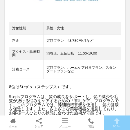
対象性別
男性・女性
料金
定額プラン 43,780円/月など
アクセス・診療時
渋谷店、五反田店 11:00-19:00
間
定額プラン、ホームケア付きプラン、スタン
診療コース
ダードプランなど
8位はStep’ｓ（ステップス）です。
Step’sプログラムは、髪の成長をサポートし、髪の減少や毛
髪が抜ける悩みをケアするための「養毛ケア」プログラムで
す。このプログラムでは、幹細胞培養液を使用し、髪の健康
を促進します。また、さまざまな美容機器を用意しており、
お客様一人ひとりの状態に合わせた施術が可能です。
幹細胞培養液を使用した先進的な養毛ケア、お客様一人ひと
りに合わせたオーダーメイド施術、髪の減少や抜け毛に悩む
ホーム
シェア
メニュー
電話
TOPへ