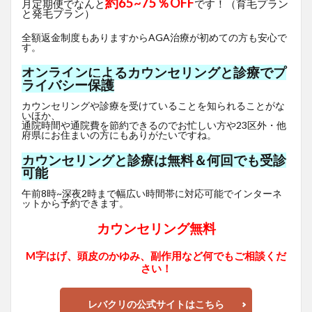
約65~75％OFF
月定期便でなんと
です！（育毛プラン
と発毛プラン）
全額返金制度もありますからAGA治療が初めての方も安心で
す。
オンラインによるカウンセリングと診療でプ
ライバシー保護
カウンセリングや診療を受けていることを知られることがな
いほか、
通院時間や通院費を節約できるのでお忙しい方や23区外・他
府県にお住まいの方にもありがたいですね。
カウンセリングと診療は無料＆何回でも受診
可能
午前8時~深夜2時まで幅広い時間帯に対応可能でインターネ
ットから予約できます。
カウンセリング無料
M字はげ、頭皮のかゆみ、副作用など何でもご相談くだ
さい！
レバクリの公式サイトはこちら