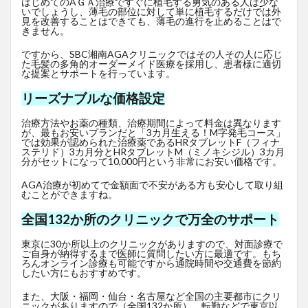
はじめてのAＧＡ治療ですぐに植毛する勇気のある人は少な
いでしょうし、薄毛の部位に対して単に植毛するだけでは外
見を改善することはできても、薄毛の進行を止めることはで
きません。
ですから、SBC湘南AGAクリニックではその人その人に応じ
た毛髪の多角的オーダーメイド医療を採用し、患者様に適切
な提案とサポートを行っています。
リーズナブルな価格設定
治療方法やお薬の種類、治療期間によって料金は異なります
が、最もお安いプランだと「3カ月生える！M字発毛コース」
では効果が認められた治療薬であるHRタブレットF
（フィナ
ステリド）3カ月分とHRタブレットM（ミノキシジル）3カ月
分がセットになって10,000円という非常にお安い価格です。
AGA治療が初めてで金額面で不安がある方も安心して取り組
むことができますね。
全国132か所のクリニックで万全のサポート
東京に30か所以上のクリニックがありますので、対面診療で
ご自身が納得するまで医師に質問したい方に最適です。もち
ろんオンライン診療も可能ですから通院時間や交通費を節約
したい方にもおすすめです。
また、大阪・福岡・仙台・名古屋など全国の主要都市にクリ
ニックがありますので（全国132か所）、転勤などで東京以