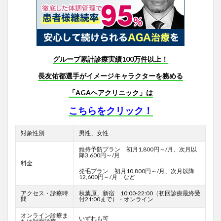
グループ累計診療実績100万件以上！
長友佑都選手がイメージキャラクターを務める
「AGAヘアクリニック」は
こちらをクリック！
対象性別
男性、女性
維持予防プラン 初月1,800円～/月、次月以
降3,600円～/月
料金
発毛プラン 初月10,800円～/月、次月以降
12,600円～/月 など
アクセス・診療時
秋葉原、新宿 10:00-22:00（初回診療最終受
間
付21:00まで）・オンライン
オンライン診療ま
いずれも可