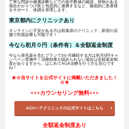
丁寧な問診や健康診断などでの血中数値の確認、持病がある
場合かかりつけ医と包括的に連携するなど、徹底的に患者様
をサポート、体調を管理します。
東京都内にクリニックあり
オンラインに不安がある方は秋葉原のクリニック、新宿の店
舗で対面診療も可能です！
今なら初月０円（条件有）＆全額返金制度
今なら発毛薬を含むプランで3か月継続する方は初月0円キャ
ンペーン実施中！治療効果が認められない場合は全額返金制
度がありますから、はじめてAGA治療を行う方も安心です
ね！
★☆当サイトを公式サイトに掲載いただきました！
☆★
<<<
カウンセリング無料>>>
AGAヘアクリニックの公式サイトはこちら
全額返金制度あり