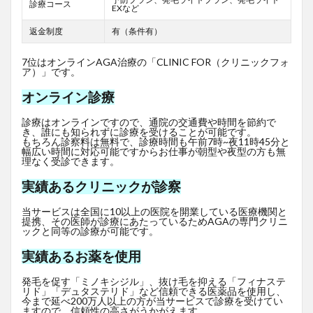
診療コース
EXなど
返金制度
有（条件有）
7位はオンラインAGA治療の「CLINIC FOR（クリニックフォ
ア）」です。
オンライン診療
診療はオンラインですので、通院の交通費や時間を節約で
き、誰にも知られずに診療を受けることが可能です。
もちろん診察料は無料で、診療時間も午前7時~夜11時45分と
幅広い時間に対応可能ですからお仕事が朝型や夜型の方も無
理なく受診できます。
実績あるクリニックが診察
当サービスは全国に10以上の医院を開業している医療機関と
提携、その医師が診療にあたっているためAGAの専門クリニ
ックと同等の診療が可能です。
実績あるお薬を使用
発毛を促す「ミノキシジル」、抜け毛を抑える「フィナステ
リド」「デュタステリド」など信頼できる医薬品を使用し、
今まで延べ200万人以上の方が当サービスで診療を受けてい
ますので、信頼性の高さがうかがえます。