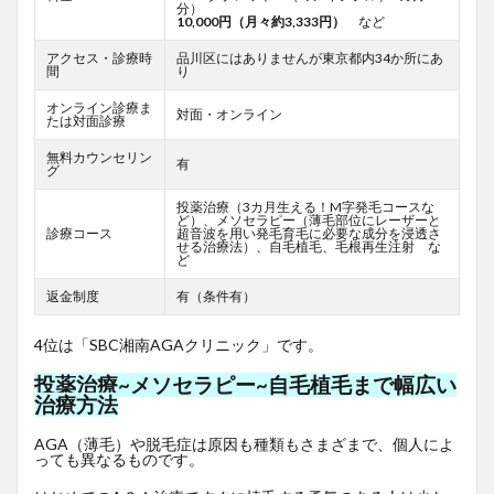
分）
10,000円（月々約3,333円）
など
アクセス・診療時
品川区にはありませんが東京都内34か所にあ
間
り
オンライン診療ま
対面・オンライン
たは対面診療
無料カウンセリン
有
グ
投薬治療（3カ月生える！M字発毛コースな
ど）、メソセラピー（薄毛部位にレーザーと
診療コース
超音波を用い発毛育毛に必要な成分を浸透さ
せる治療法）、自毛植毛、毛根再生注射 な
ど
返金制度
有（条件有）
4位は「SBC湘南AGAクリニック」です。
投薬治療~メソセラピー~自毛植毛まで幅広い
治療方法
AGA（薄毛）や脱毛症は原因も種類もさまざまで、個人によ
っても異なるものです。