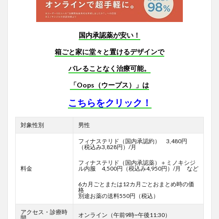
国内承認薬が安い！
箱ごと家に堂々と置けるデザインで
バレることなく治療可能。
「Oops（ウープス）」は
こちらをクリック！
対象性別
男性
フィナステリド（国内承認約） 3,480円
（税込み3,828円）/月
フィナステリド（国内承認薬）＋ミノキシジ
料金
ル内服 4,500円（税込み4,950円）/月 など
6カ月ごとまたは12カ月ごとおまとめ時の価
格
別途お薬の送料550円（税込）
アクセス・診療時
オンライン（午前9時~午後11:30）
間