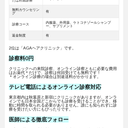
たは対面診療
無料カウンセリン
有
グ
内服薬、外用薬、ケトコナゾールシャンプ
診療コース
ー、サプリメント
返金制度
有
2位は「AGAヘアクリニック」です。
診察料0円
クリニックへの来院診察、オンライン診察ともに必要な費用
はお薬代＊だけで、診察は何回受けても無料です！
＊オンライン診療の場合は別途送料がかかります。
テレビ電話によるオンライン診察対応
東京都内は秋葉原と新宿にクリニックがありますが、オンラ
インでも日本全国どこからでも診療を受けることができ、移
動に時間を取られる必要がありません。誰にも知られずに診
療を受けたい方にもぴったりです。
医師による徹底フォロー