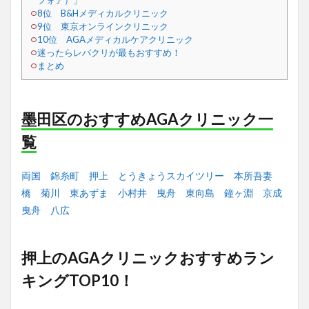
フォア）」
8位 B&Hメディカルクリニック
9位 東京オンラインクリニック
10位 AGAメディカルケアクリニック
迷ったらレバクリが最もおすすめ！
まとめ
墨田区のおすすめAGAクリニック一
覧
両国
錦糸町
押上
とうきょうスカイツリー
本所吾妻
橋
菊川
東あずま
小村井
曳舟
東向島
鐘ヶ淵
京成
曳舟
八広
押上のAGAクリニックおすすめラン
キングTOP10！