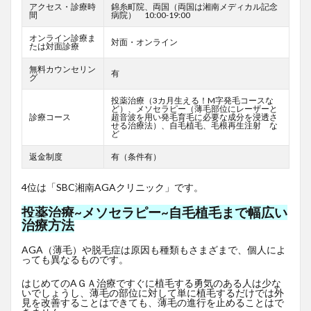
アクセス・診療時
錦糸町院、両国（両国は湘南メディカル記念
間
病院） 10:00-19:00
オンライン診療ま
対面・オンライン
たは対面診療
無料カウンセリン
有
グ
投薬治療（3カ月生える！M字発毛コースな
ど）、メソセラピー（薄毛部位にレーザーと
診療コース
超音波を用い発毛育毛に必要な成分を浸透さ
せる治療法）、自毛植毛、毛根再生注射 な
ど
返金制度
有（条件有）
4位は「SBC湘南AGAクリニック」です。
投薬治療~メソセラピー~自毛植毛まで幅広い
治療方法
AGA（薄毛）や脱毛症は原因も種類もさまざまで、個人によ
っても異なるものです。
はじめてのAＧＡ治療ですぐに植毛する勇気のある人は少な
いでしょうし、薄毛の部位に対して単に植毛するだけでは外
見を改善することはできても、薄毛の進行を止めることはで