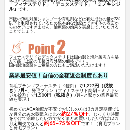
「フィナステリド」「デュタステリド」「ミノキシジ
ル」
です。
市販の薄毛対策シャンプーや育毛剤などは有効成分の量が5%
以下と制限されているため根本的な治療はできず体の表面か
らのケアにすぎません。治療薬の効果を実感していただける
ことでしょう。
フィナステリドとデュタステリドは国内製と海外製両方を処
方可能（上記の価格は海外製の価格です）。
国内製治療薬をご希望の方にもご満足いただけます！
業界最安値！自信の全額返金制度もあり
円（税抜
育毛プラン（フィナステリド錠剤）で
1,227
き）/月~
、発毛プラン（フィナステリド錠剤＋ミノキシ
1,500円（税抜き）/月~
ジル錠剤）で
と驚きの業界最安
値を実現！
初めてのAGA治療が不安でお試しの方は3カ月定期便で1
約27％OFF
か月分のみお薬購入に比べ
、じっくり時間
をかけて治療したい方で安くまとめ買いしたい方は12カ
約65~75％OFF
月定期便でなんと
です！（育毛プラン
と発毛プラン）