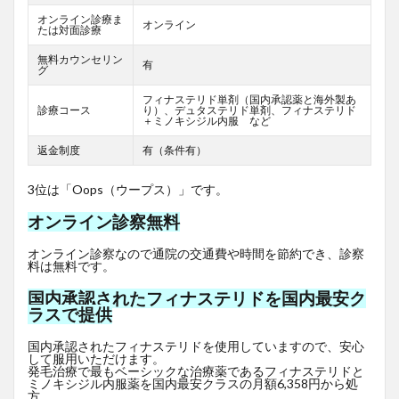
オンライン診療ま
オンライン
たは対面診療
無料カウンセリン
有
グ
フィナステリド単剤（国内承認薬と海外製あ
診療コース
り）、デュタステリド単剤、フィナステリド
＋ミノキシジル内服 など
返金制度
有（条件有）
3位は「Oops（ウープス）」です。
オンライン診察無料
オンライン診察なので通院の交通費や時間を節約でき、診察
料は無料です。
国内承認されたフィナステリドを国内最安ク
ラスで提供
国内承認されたフィナステリドを使用していますので、安心
して服用いただけます。
発毛治療で最もベーシックな治療薬であるフィナステリドと
ミノキシジル内服薬を国内最安クラスの月額6,358円から処
方。