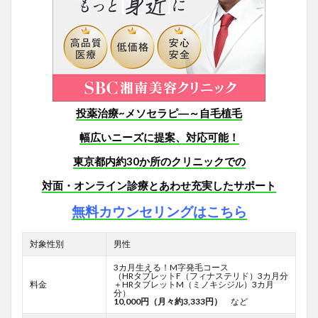
投薬治療~メソセラピ―～自毛植毛
幅広いニーズに提案、対応可能！
東京都内約30か所のクリニックでの
対面・オンライン診療とあわせ
充実したサポート
無料カウンセリングはこちら
対象性別
男性
3カ月生える！M字発毛コース
（HRタブレットF
（フィナステリド）3カ月分
料金
＋HRタブレットM（ミノキシジル）3カ月
分）
10,000円（月々約3,333円）
など