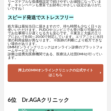
リーズナブルな低価格設定で続けやすいお値段になっていま
す。キャンペーンも豊富でお財布にやさしい設定がありがた
いですね！
スピード発送でストレスフリー
処方薬は最短当日に届きますので、待ち時間も少なく日々お
使いいただけます。PUDOやコンビニでも受け取り可能なの
でお仕事帰りが遅くなる方も安心です。※東京と大阪のエリ
アにおいて8:00～20:00で対応しています。エリアごとに当日
便の利用金額が異なります。 ※医師の判断により処方できな
い場合があります。
DMMオンラインクリニックはオンライン診療のプラットフォ
ームサービスです。
診療は提携先医療機関である、医療法人社団DMHが行ってい
ます。
押上のDMMオンラインクリニックの公式サイト
はこちら
6位 Dr.AGAクリニック