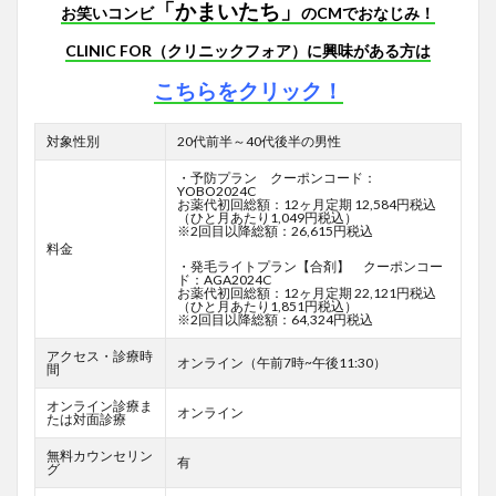
「かまいたち」
お笑いコンビ
のCMでおなじみ！
CLINIC FOR（クリニックフォア）に興味がある方は
こちらをクリック！
対象性別
20代前半～40代後半の男性
・予防プラン クーポンコード：
YOBO2024C
お薬代初回総額：12ヶ月定期 12,584円税込
（ひと月あたり1,049円税込）
※2回目以降総額：26,615円税込
料金
・発毛ライトプラン【合剤】 クーポンコー
ド：AGA2024C
お薬代初回総額：12ヶ月定期 22,121円税込
（ひと月あたり1,851円税込）
※2回目以降総額：64,324円税込
アクセス・診療時
オンライン（午前7時~午後11:30）
間
オンライン診療ま
オンライン
たは対面診療
無料カウンセリン
有
グ