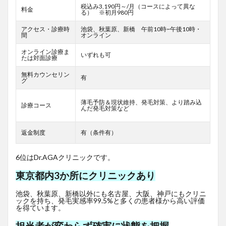
税込み3,190円～/月（コースによって異な
料金
る） ※初月980円
アクセス・診療時
池袋、秋葉原、新橋 午前10時~午後10時・
間
オンライン
オンライン診療ま
いずれも可
たは対面診療
無料カウンセリン
有
グ
薄毛予防＆現状維持、発毛対策、より踏み込
診療コース
んだ発毛対策など
返金制度
有（条件有）
6位はDr.AGAクリニックです。
東京都内3か所にクリニックあり
池袋、秋葉原、新橋以外にも名古屋、大阪、神戸にもクリニ
ックを持ち、発毛実感率99.5%と多くの患者様から高い評価
を得ています。