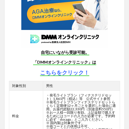
自宅にいながら受診可能。
「DMMオンラインクリニック」は
こちらをクリック！
対象性別
男性
・発毛ライトプラン（フィナステリドセッ
ト）1,861円（税込）等 公式サイト参照
※発毛ライトプランフィナステリドセットら
くらく定期便12ヶ月ごとを選択した場合に適
用。お薬代総額22,330円（別途送料550円）
※お一人様一回限り有効。上記金額で購入す
料金
るためにはコードの入力が必要です。予約時
に必ず「docaga」とご入力ください。
※ 国内製は対象外です。
※他コードとの併用は不可。