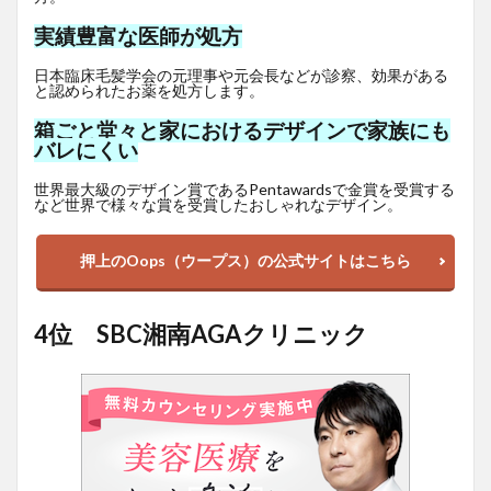
実績豊富な医師が処方
日本臨床毛髪学会の元理事や元会長などが診察、効果がある
と認められたお薬を処方します。
箱ごと堂々と家におけるデザインで家族にも
バレにくい
世界最大級のデザイン賞であるPentawardsで金賞を受賞する
など世界で様々な賞を受賞したおしゃれなデザイン。
押上のOops（ウープス）の公式サイトはこちら
4位 SBC湘南AGAクリニック