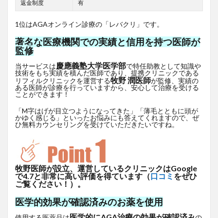
返金制度
有
1位はAGAオンライン診療の「レバクリ」です。
著名な医療機関での実績と信用を持つ医師が
監修
慶應義塾大学医学部
当サービスは
で特任助教として知識や
技術をもち実績を積んだ医師であり、提携クリニックである
牧野 潤医師
リフィルクリニックを運営する
が監修、実績の
ある医師が診療を行っていますから、安心して治療を受ける
ことができます！
「M字はげが目立つようになってきた」「薄毛とともに頭が
かゆく感じる」といったお悩みにも答えてくれますので、ぜ
ひ無料カウンセリングを受けていただきたいですね。
牧野医師が設立、運営しているクリニックはGoogle
で4.7と非常に高い評価を得ています（
口コミ
をぜひ
ご覧ください！）。
医学的効果が確認済みのお薬を使用
医学的にAGA治療の効果が確認済み
使用する医薬品は
の