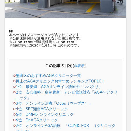
PR
本ページはプロモーションが含まれています。
※公的医療保険が適用されない自由診療です。
※CLINIC FORの情報提供元：CLINIC FOR
※掲載情報は2026年1月1日時点のものです。
この記事の目次
[
非表示
]
墨田区のおすすめAGAクリニック一覧
押上のAGAクリニックおすすめランキングTOP10！
1位 最安値！AGAオンライン診療の「レバクリ」
2位 安心価格・症例豊富・テレビ電話対応「AGAヘアクリ
ニック」
3位 オンライン治療「Oops（ウープス）」
4位 SBC湘南AGAクリニック
5位 DMMオンラインクリニック
6位 Dr.AGAクリニック
7位 オンラインAGA治療 「CLINIC FOR （クリニック