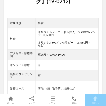
対象性別
男女
オリジナルノーニードル注入 Dr.GROWメン
テ 3,800円
料金
オリジナルHGメソセラピー 13,860円～
など
アクセス・診療時
恵比寿・10:00-19:00
間
オンライン診療
有
無料カウンセリン
有
グ
診療コース
薄毛・抜け毛予防、治療など
返金
有（条件有）
ホーム
シェア
メニュー
電話
TOPへ