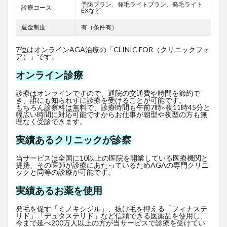
予防プラン、発毛ライトプラン、発毛ライト
診療コース
EXなど
返金制度
有（条件有）
7位はオンラインAGA治療の「CLINIC FOR（クリニックフォ
ア）」です。
オンライン診療
診療はオンラインですので、通院の交通費や時間を節約で
き、誰にも知られずに診療を受けることが可能です。
もちろん診察料は無料で、診療時間も午前7時~夜11時45分と
幅広い時間に対応可能ですからお仕事が朝型や夜型の方も無
理なく受診できます。
実績あるクリニックが診察
当サービスは全国に10以上の医院を開業している医療機関と
提携、その医師が診療にあたっているためAGAの専門クリニ
ックと同等の診療が可能です。
実績あるお薬を使用
発毛を促す「ミノキシジル」、抜け毛を抑える「フィナステ
リド」「デュタステリド」など信頼できる医薬品を使用し、
今まで延べ200万人以上の方が当サービスで診療を受けてい