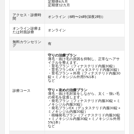
定期便6カ月
定期便12カ月
アクセス・診療時
オンライン（8時〜26時(深夜2時)）
間
オンライン診療ま
オンライン
たは対面診療
無料カウンセリン
有
グ
守りの治療プラン
薄毛・抜け毛の原因を抑制し、正常なヘアサ
イクルを整えます。
・育毛プラン（フィナステリド内服30錠）
・育毛プランEX（デュタステリド内服30錠）
・育毛プラン＋外用（フィナステリド内服30
錠＋ミノキシジル外用5%1本）
など
守り＋攻めの治療プラン
診療コース
薄毛・抜け毛対策をしながら、太く・強い毛
の発毛を促進します。
・発毛プラン（フィナステリド内服30錠＋ミ
ノキシジル内服30錠）
・発毛プランEX（デュタステリド内服30錠＋
ミノキシジル内服30錠）
・積極発毛プラン（フィナステリド内服30錠
＋ミノキシジル内服30錠＋ミノキシジル外用
5%1本）
など