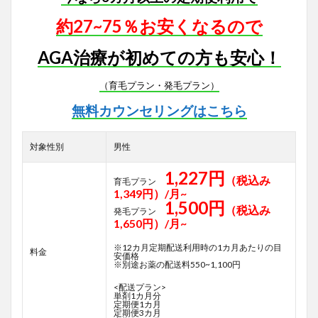
約27~75％お安くなるので
AGA治療が初めての方も安心！
（育毛プラン・発毛プラン）
無料カウンセリングはこちら
対象性別
男性
1,227円
（税込み
育毛プラン
1,349円）/月~
1,500円
（税込み
発毛プラン
1,650円）/月~
※12カ月定期配送利用時の1カ月あたりの目
料金
安価格
※別途お薬の配送料550~1,100円
<配送プラン>
単剤1カ月分
定期便1カ月
定期便3カ月