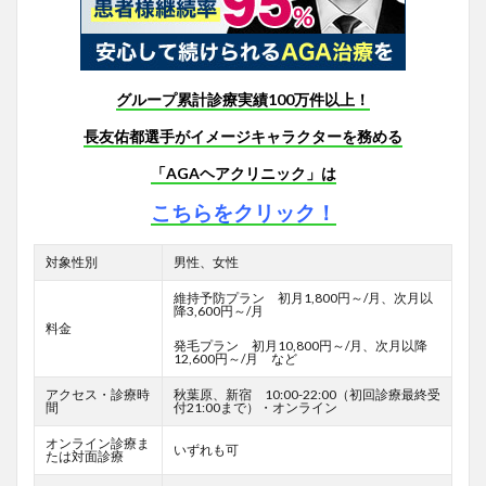
グループ累計診療実績100万件以上！
長友佑都選手がイメージキャラクターを務める
「AGAヘアクリニック」は
こちらをクリック！
対象性別
男性、女性
維持予防プラン 初月1,800円～/月、次月以
降3,600円～/月
料金
発毛プラン 初月10,800円～/月、次月以降
12,600円～/月 など
アクセス・診療時
秋葉原、新宿 10:00-22:00（初回診療最終受
間
付21:00まで）・オンライン
オンライン診療ま
いずれも可
たは対面診療