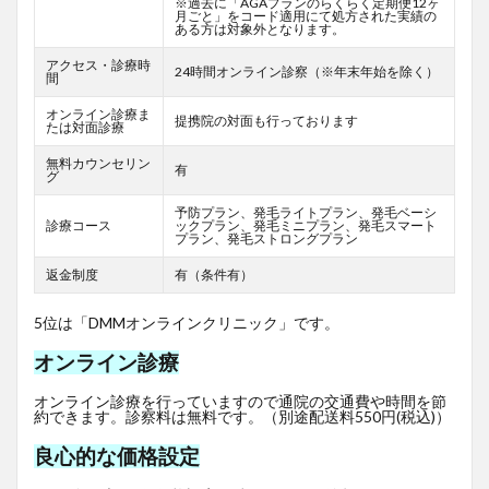
※過去に「AGAプランのらくらく定期便12ヶ
月ごと」をコード適用にて処方された実績の
ある方は対象外となります。
アクセス・診療時
24時間オンライン診察（※年末年始を除く）
間
オンライン診療ま
提携院の対面も行っております
たは対面診療
無料カウンセリン
有
グ
予防プラン、発毛ライトプラン、発毛ベーシ
診療コース
ックプラン、発毛ミニプラン、発毛スマート
プラン、発毛ストロングプラン
返金制度
有（条件有）
5位は「DMMオンラインクリニック」です。
オンライン診療
オンライン診療を行っていますので通院の交通費や時間を節
約できます。診察料は無料です。（別途配送料550円(税込)）
良心的な価格設定