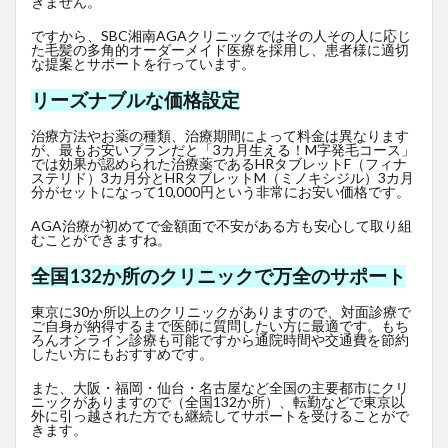
きません。
ですから、SBC湘南AGAクリニックではその人その人に応じ
た毛髪の多角的オーダーメイド医療を採用し、患者様に適切
な提案とサポートを行っています。
リーズナブルな価格設定
治療方法やお薬の種類、治療期間によって料金は異なります
が、最もお安いプランだと「3カ月生える！M字発毛コース」
では効果が認められた治療薬であるHRタブレットF
（フィナ
ステリド）3カ月分とHRタブレットM（ミノキシジル）3カ月
分がセットになって10,000円という非常にお安い価格です。
AGA治療が初めてで金額面で不安がある方も安心して取り組
むことができますね。
全国132か所のクリニックで万全のサポート
東京に30か所以上のクリニックがありますので、対面診療で
ご自身が納得するまで医師に質問したい方に最適です。もち
ろんオンライン診療も可能ですから通院時間や交通費を節約
したい方にもおすすめです。
また、大阪・福岡・仙台・名古屋など全国の主要都市にクリ
ニックがありますので（全国132か所）、転勤などで東京以
外に引っ越された方でも継続してサポートを受けることがで
きます。