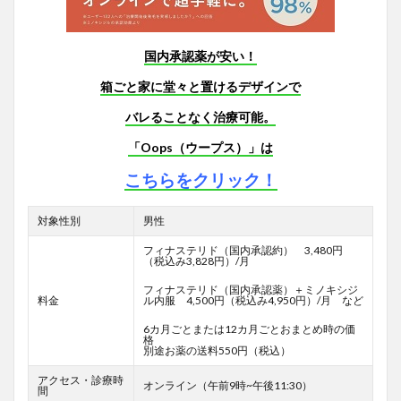
国内承認薬が安い！
箱ごと家に堂々と置けるデザインで
バレることなく治療可能。
「Oops（ウープス）」は
こちらをクリック！
対象性別
男性
フィナステリド（国内承認約） 3,480円
（税込み3,828円）/月
フィナステリド（国内承認薬）＋ミノキシジ
料金
ル内服 4,500円（税込み4,950円）/月 など
6カ月ごとまたは12カ月ごとおまとめ時の価
格
別途お薬の送料550円（税込）
アクセス・診療時
オンライン（午前9時~午後11:30）
間