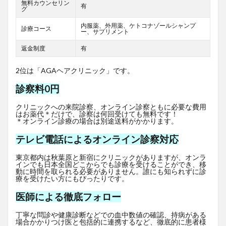
無料カウンセリン
有
グ
内服薬、外用薬、ケトコナゾールシャンプ
診療コース
ー、サプリメント
返金制度
有
2位は「AGAヘアクリニック」です。
診察料0円
クリニックへの来院診察、オンライン診察ともに必要な費用
はお薬代＊だけで、診察は何回受けても無料です！
＊オンライン診療の場合は別途送料がかかります。
テレビ電話によるオンライン診察対応
東京都内は秋葉原と新宿にクリニックがありますが、オンラ
インでも日本全国どこからでも診療を受けることができ、移
動に時間を取られる必要がありません。誰にも知られずに診
療を受けたい方にもぴったりです。
医師による徹底フォロー
丁寧な問診や健康診断などでの血中数値の確認、持病がある
場合かかりつけ医と包括的に連携するなど、徹底的に患者様