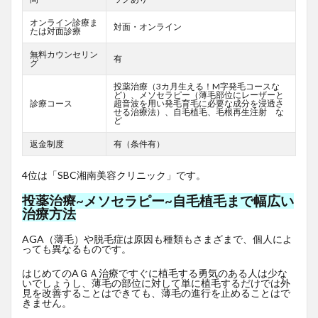
オンライン診療ま
対面・オンライン
たは対面診療
無料カウンセリン
有
グ
投薬治療（3カ月生える！M字発毛コースな
ど）、メソセラピー（薄毛部位にレーザーと
診療コース
超音波を用い発毛育毛に必要な成分を浸透さ
せる治療法）、自毛植毛、毛根再生注射 な
ど
返金制度
有（条件有）
4位は「SBC湘南美容クリニック」です。
投薬治療~メソセラピー~自毛植毛まで幅広い
治療方法
AGA（薄毛）や脱毛症は原因も種類もさまざまで、個人によ
っても異なるものです。
はじめてのAＧＡ治療ですぐに植毛する勇気のある人は少な
いでしょうし、薄毛の部位に対して単に植毛するだけでは外
見を改善することはできても、薄毛の進行を止めることはで
きません。