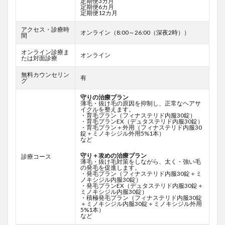
定期便3カ月
定期便6カ月
定期便12カ月
アクセス・診療時
オンライン（8:00～26:00（深夜2時））
間
オンライン診療ま
オンライン
たは対面診療
無料カウンセリン
有
グ
守りの治療プラン
薄毛・抜け毛の原因を抑制し、正常なヘアサ
イクルを整えます。
・育毛プラン（フィナステリド内服30錠）
・育毛プランEX（デュタステリド内服30錠）
・育毛プラン＋外用（フィナステリド内服30
錠＋ミノキシジル外用5%1本）
など
守り＋攻めの治療プラン
診療コース
薄毛・抜け毛対策をしながら、太く・強い毛
の発毛を促進します。
・発毛プラン（フィナステリド内服30錠＋ミ
ノキシジル内服30錠）
・発毛プランEX（デュタステリド内服30錠＋
ミノキシジル内服30錠）
・積極発毛プラン（フィナステリド内服30錠
＋ミノキシジル内服30錠＋ミノキシジル外用
5%1本）
など