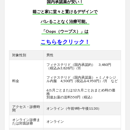
国内承認薬が安い！
箱ごと家に堂々と置けるデザインで
バレることなく治療可能。
「Oops（ウープス）」は
こちらをクリック！
対象性別
男性
フィナステリド（国内承認約） 3,480円
（税込み3,828円）/月
フィナステリド（国内承認薬）＋ミノキシジ
料金
ル内服 4,500円（税込み4,950円）/月 など
6カ月ごとまたは12カ月ごとおまとめ時の価
格
別途お薬の送料550円（税込）
アクセス・診療時
オンライン（午前9時~午後11:30）
間
オンライン診療ま
オンライン
たは対面診療