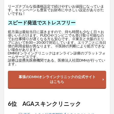
リーズナブルな低価格設定で続けやすいお値段になっていま
す。キャンペーンも豊富でお財布にやさしい設定がありがた
いですね！
スピード発送でストレスフリー
処方薬は最短当日に届きますので、待ち時間も少なく日々お
使いいただけます。PUDOやコンビニでも受け取り可能なの
でお仕事帰りが遅くなる方も安心です。※東京と大阪のエリ
アにおいて8:00～20:00で対応しています。エリアごとに当日
便の利用金額が異なります。 ※医師の判断により処方できな
い場合があります。
DMMオンラインクリニックはオンライン診療のプラットフォ
ームサービスです。
診療は提携先医療機関である、医療法人社団DMHが行ってい
ます。
幕張のDMMオンラインクリニックの公式サイト
はこちら
6位 AGAスキンクリニック