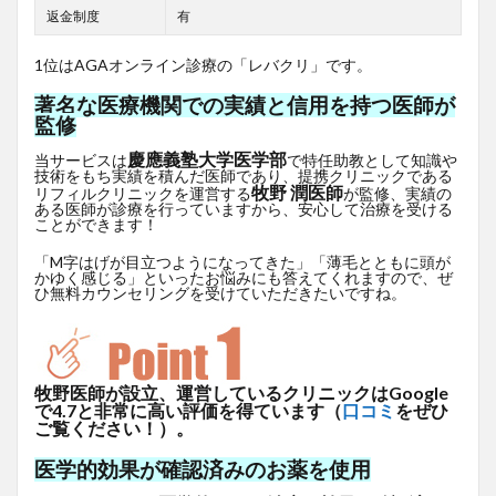
返金制度
有
1位はAGAオンライン診療の「レバクリ」です。
著名な医療機関での実績と信用を持つ医師が
監修
慶應義塾大学医学部
当サービスは
で特任助教として知識や
技術をもち実績を積んだ医師であり、提携クリニックである
牧野 潤医師
リフィルクリニックを運営する
が監修、実績の
ある医師が診療を行っていますから、安心して治療を受ける
ことができます！
「M字はげが目立つようになってきた」「薄毛とともに頭が
かゆく感じる」といったお悩みにも答えてくれますので、ぜ
ひ無料カウンセリングを受けていただきたいですね。
牧野医師が設立、運営しているクリニックはGoogle
で4.7と非常に高い評価を得ています（
口コミ
をぜひ
ご覧ください！）。
医学的効果が確認済みのお薬を使用