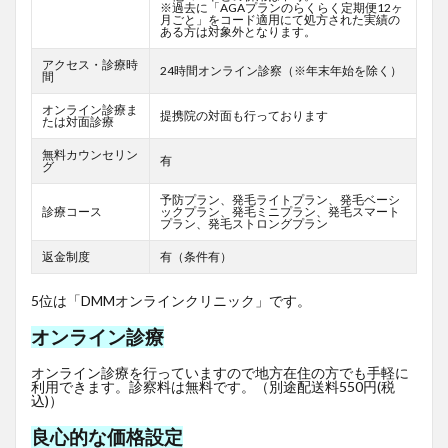
※過去に「AGAプランのらくらく定期便12ヶ
月ごと」をコード適用にて処方された実績の
ある方は対象外となります。
アクセス・診療時
24時間オンライン診察（※年末年始を除く）
間
オンライン診療ま
提携院の対面も行っております
たは対面診療
無料カウンセリン
有
グ
予防プラン、発毛ライトプラン、発毛ベーシ
診療コース
ックプラン、発毛ミニプラン、発毛スマート
プラン、発毛ストロングプラン
返金制度
有（条件有）
5位は「DMMオンラインクリニック」です。
オンライン診療
オンライン診療を行っていますので地方在住の方でも手軽に
利用できます。診察料は無料です。（別途配送料550円(税
込)）
良心的な価格設定