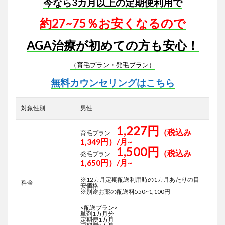
今なら3カ月以上の定期便利用で
約27~75％お安くなるので
AGA治療が初めての方も安心！
（育毛プラン・発毛プラン）
無料カウンセリングはこちら
対象性別
男性
1,227円
（税込み
育毛プラン
1,349円）/月~
1,500円
（税込み
発毛プラン
1,650円）/月~
※12カ月定期配送利用時の1カ月あたりの目
料金
安価格
※別途お薬の配送料550~1,100円
<配送プラン>
単剤1カ月分
定期便1カ月