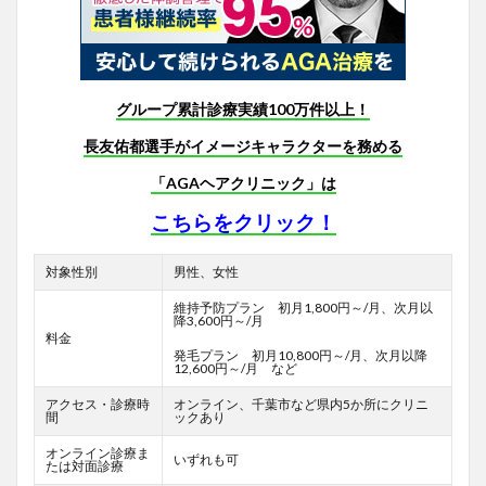
グループ累計診療実績100万件以上！
長友佑都選手がイメージキャラクターを務める
「AGAヘアクリニック」は
こちらをクリック！
対象性別
男性、女性
維持予防プラン 初月1,800円～/月、次月以
降3,600円～/月
料金
発毛プラン 初月10,800円～/月、次月以降
12,600円～/月 など
アクセス・診療時
オンライン、千葉市など県内5か所にクリニ
間
ックあり
オンライン診療ま
いずれも可
たは対面診療