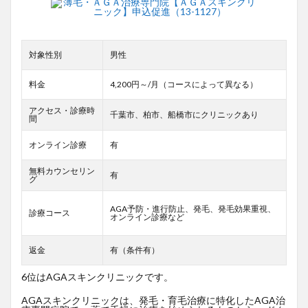
対象性別
男性
料金
4,200円～/月（コースによって異なる）
アクセス・診療時
千葉市、柏市、船橋市にクリニックあり
間
オンライン診療
有
無料カウンセリン
有
グ
AGA予防・進行防止、発毛、発毛効果重視、
診療コース
オンライン診療など
返金
有（条件有）
6位はAGAスキンクリニックです。
AGAスキンクリニックは、発毛・育毛治療に特化したAGA治