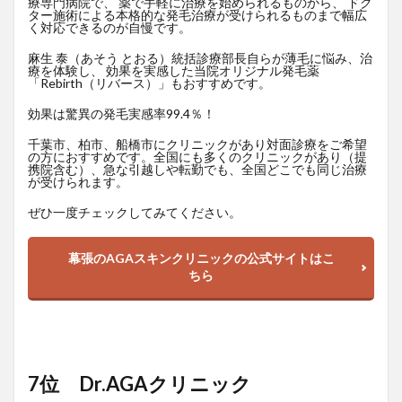
療専門病院で、 薬で手軽に治療を始められるものから、 ドク
ター施術による本格的な発毛治療が受けられるものまで幅広
く対応できるのが自慢です。
麻生 泰（あそう とおる）統括診療部長自らが薄毛に悩み、治
療を体験し、 効果を実感した当院オリジナル発毛薬
「Rebirth（リバース）」もおすすめです。
効果は驚異の発毛実感率99.4％！
千葉市、柏市、船橋市にクリニックがあり対面診療をご希望
の方におすすめです。全国にも多くのクリニックがあり（提
携院含む）、急な引越しや転勤でも、全国どこでも同じ治療
が受けられます。
ぜひ一度チェックしてみてください。
幕張のAGAスキンクリニックの公式サイトはこ
ちら
7位 Dr.AGAクリニック