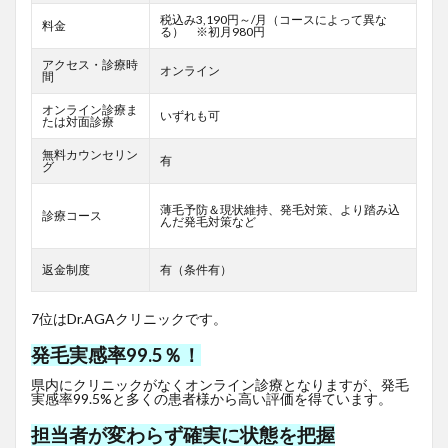
税込み3,190円～/月（コースによって異な
料金
る） ※初月980円
アクセス・診療時
オンライン
間
オンライン診療ま
いずれも可
たは対面診療
無料カウンセリン
有
グ
薄毛予防＆現状維持、発毛対策、より踏み込
診療コース
んだ発毛対策など
返金制度
有（条件有）
7位はDr.AGAクリニックです。
発毛実感率99.5％！
県内にクリニックがなくオンライン診療となりますが、発毛
実感率99.5%と多くの患者様から高い評価を得ています。
担当者が変わらず確実に状態を把握