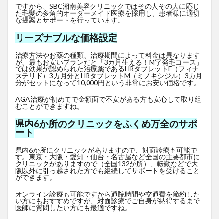
ですから、SBC湘南美容クリニックではその人その人に応じ
た毛髪の多角的オーダーメイド医療を採用し、患者様に適切
な提案とサポートを行っています。
リーズナブルな価格設定
治療方法やお薬の種類、治療期間によって料金は異なります
が、最もお安いプランだと「3カ月生える！M字発毛コース」
では効果が認められた治療薬であるHRタブレットF
（フィナ
ステリド）3カ月分とHRタブレットM（ミノキシジル）3カ月
分がセットになって10,000円という非常にお安い価格です。
AGA治療が初めてで金額面で不安がある方も安心して取り組
むことができますね。
県内6か所のクリニックをふくめ万全のサポ
ート
県内6か所にクリニックがありますので、対面診療も可能で
す。東京・大阪・愛知・仙台・名古屋など全国の主要都市に
クリニックがありますので（全国132か所）、転勤などで大
阪以外に引っ越された方でも継続してサポートを受けること
ができます。
オンライン診療も可能ですから通院時間や交通費を節約した
い方にもおすすめですが、対面診療でご自身が納得するまで
医師に質問したい方にも最適ですね。