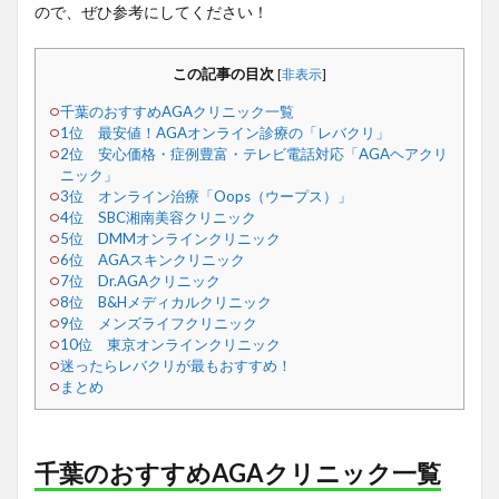
ので、ぜひ参考にしてください！
この記事の目次
[
非表示
]
千葉のおすすめAGAクリニック一覧
1位 最安値！AGAオンライン診療の「レバクリ」
2位 安心価格・症例豊富・テレビ電話対応「AGAヘアクリ
ニック」
3位 オンライン治療「Oops（ウープス）」
4位 SBC湘南美容クリニック
5位 DMMオンラインクリニック
6位 AGAスキンクリニック
7位 Dr.AGAクリニック
8位 B&Hメディカルクリニック
9位 メンズライフクリニック
10位 東京オンラインクリニック
迷ったらレバクリが最もおすすめ！
まとめ
千葉のおすすめAGAクリニック一覧