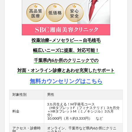
投薬治療~メソセラピ―～自毛植毛
幅広いニーズに提案、対応可能！
千葉県内6か所のクリニックでの
対面・オンライン診療とあわせ充実したサポート
無料カウンセリングはこちら
対象性別
男性
3カ月生える！M字発毛コース
（HRタブレットF
（フィナステリド）3カ月分
料金
＋HRタブレットM（ミノキシジル）3カ月
分）
10,000円（月々約3,333円） など
アクセス・診療時
オンライン、千葉市など県内6か所にクリニ
間
ックあり