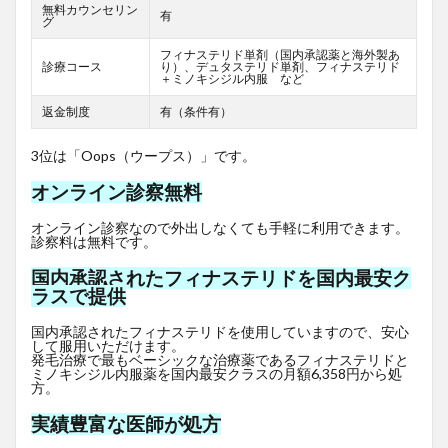
無料カウンセリン
有
グ
フィナステリド単剤（国内承認薬と海外製あ
診療コース
り）、デュタステリド単剤、フィナステリド
＋ミノキシジル内服 など
返金制度
有（条件有）
3位は「Oops（ウープス）」です。
オンライン診察無料
オンライン診察なので外出しなくても手軽に利用できます。
診察料は無料です。
国内承認されたフィナステリドを国内最安ク
ラスで提供
国内承認されたフィナステリドを使用していますので、安心
して服用いただけます。
発毛治療で最もベーシックな治療薬であるフィナステリドと
ミノキシジル内服薬を国内最安クラスの月額6,358円から処
方。
実績豊富な医師が処方