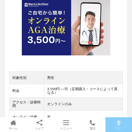
対象性別
男性
3,500円～/月（定期購入・コースによって異
料金
なる）
アクセス・診療時
オンラインのみ
間
オンライン診療
有
ホーム
シェア
メニュー
電話
TOPへ
抜け毛をおさえる予防プラン、発毛を促進す