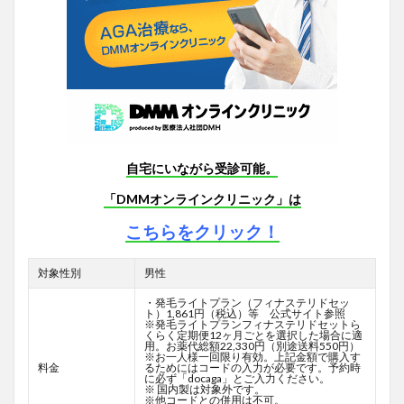
自宅にいながら受診可能。
「DMMオンラインクリニック」は
こちらをクリック！
対象性別
男性
・発毛ライトプラン（フィナステリドセッ
ト）1,861円（税込）等 公式サイト参照
※発毛ライトプランフィナステリドセットら
くらく定期便12ヶ月ごとを選択した場合に適
用。お薬代総額22,330円（別途送料550円）
※お一人様一回限り有効。上記金額で購入す
料金
るためにはコードの入力が必要です。予約時
に必ず「docaga」とご入力ください。
※ 国内製は対象外です。
※他コードとの併用は不可。