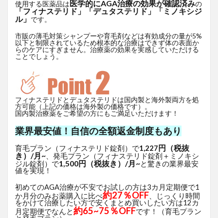
医学的にAGA治療の効果が確認済み
使用する医薬品は
の
「フィナステリド」「デュタステリド」「ミノキシジ
ル」
です。
市販の薄毛対策シャンプーや育毛剤などは有効成分の量が5%
以下と制限されているため根本的な治療はできず体の表面か
らのケアにすぎません。治療薬の効果を実感していただける
ことでしょう。
フィナステリドとデュタステリドは国内製と海外製両方を処
方可能（上記の価格は海外製の価格です）。
国内製治療薬をご希望の方にもご満足いただけます！
業界最安値！自信の全額返金制度もあり
円（税抜
育毛プラン（フィナステリド錠剤）で
1,227
き）/月~
、発毛プラン（フィナステリド錠剤＋ミノキシ
1,500円（税抜き）/月~
ジル錠剤）で
と驚きの業界最安
値を実現！
初めてのAGA治療が不安でお試しの方は3カ月定期便で1
約27％OFF
か月分のみお薬購入に比べ
、じっくり時間
をかけて治療したい方で安くまとめ買いしたい方は12カ
約65~75％OFF
月定期便でなんと
です！（育毛プラン