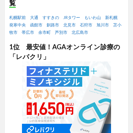
覧
札幌駅前
大通
すすきの
JRタワー
もいわ山
新札幌
発寒中央
函館市
釧路市
北見市
石狩市
旭川市
苫小
牧市
帯広市
余市町
芦別市
北広島市
1位 最安値！AGAオンライン診療の
「レバクリ」