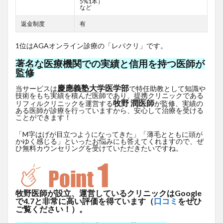
5%1本）
など
返金制度
有
1位はAGAオンライン診療の「レバクリ」です。
著名な医療機関での実績と信用を持つ医師が
監修
慶應義塾大学医学部
当サービスは
で特任助教として知識や
技術をもち実績を積んだ医師であり、提携クリニックである
牧野 潤医師
リフィルクリニックを運営する
が監修、実績の
ある医師が診療を行っていますから、安心して治療を受ける
ことができます！
「M字はげが目立つようになってきた」「薄毛とともに頭が
かゆく感じる」といったお悩みにも答えてくれますので、ぜ
ひ無料カウンセリングを受けていただきたいですね。
牧野医師が設立、運営しているクリニックはGoogle
で4.7と非常に高い評価を得ています（
口コミ
をぜひ
ご覧ください！）。