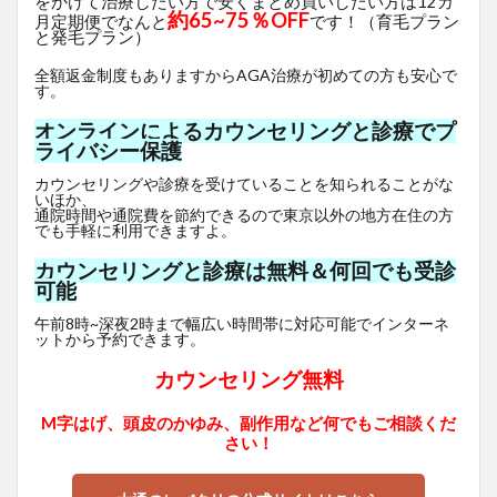
をかけて治療したい方で安くまとめ買いしたい方は12カ
約65~75％OFF
月定期便でなんと
です！（育毛プラン
と発毛プラン）
全額返金制度もありますからAGA治療が初めての方も安心で
す。
オンラインによるカウンセリングと診療でプ
ライバシー保護
カウンセリングや診療を受けていることを知られることがな
いほか、
通院時間や通院費を節約できるので東京以外の地方在住の方
でも手軽に利用できますよ。
カウンセリングと診療は無料＆何回でも受診
可能
午前8時~深夜2時まで幅広い時間帯に対応可能でインターネ
ットから予約できます。
カウンセリング無料
M字はげ、頭皮のかゆみ、副作用など何でもご相談くだ
さい！