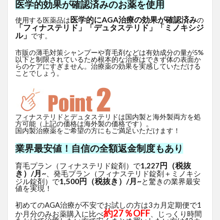
医学的効果が確認済みのお薬を使用
医学的にAGA治療の効果が確認済み
使用する医薬品は
の
「フィナステリド」「デュタステリド」「ミノキシジ
ル」
です。
市販の薄毛対策シャンプーや育毛剤などは有効成分の量が5%
以下と制限されているため根本的な治療はできず体の表面か
らのケアにすぎません。治療薬の効果を実感していただける
ことでしょう。
フィナステリドとデュタステリドは国内製と海外製両方を処
方可能（上記の価格は海外製の価格です）。
国内製治療薬をご希望の方にもご満足いただけます！
業界最安値！自信の全額返金制度もあり
円（税抜
育毛プラン（フィナステリド錠剤）で
1,227
き）/月~
、発毛プラン（フィナステリド錠剤＋ミノキシ
1,500円（税抜き）/月~
ジル錠剤）で
と驚きの業界最安
値を実現！
初めてのAGA治療が不安でお試しの方は3カ月定期便で1
約27％OFF
か月分のみお薬購入に比べ
、じっくり時間