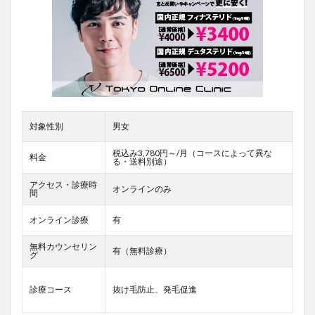
対象性別
男女
税込み3,780円～/月（コースによって異な
料金
る・送料別途）
アクセス・診療時
オンラインのみ
間
オンライン診療
有
無料カウンセリン
有（無料診療）
グ
診療コース
抜け毛防止、発毛促進