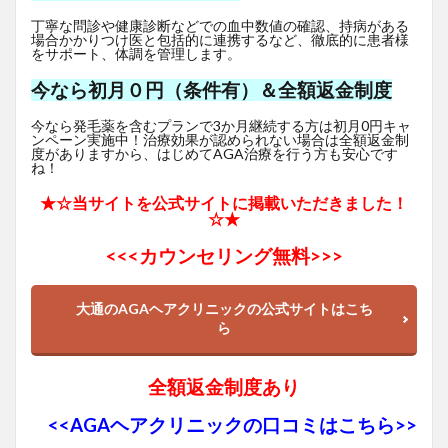
丁寧な問診や健康診断などでの血中数値の確認、持病がある
場合かかりつけ医と包括的に連携するなど、徹底的に患者様
をサポート、体調を管理します。
今なら初月０円（条件有）＆全額返金制度
今なら発毛薬を含むプランで3か月継続する方は初月0円キャ
ンペーン実施中！治療効果が認められない場合は全額返金制
度がありますから、はじめてAGA治療を行う方も安心です
ね！
★☆当サイトを公式サイトに掲載いただきました！
☆★
<<<
カウンセリング無料>>>
大通のAGAヘアクリニックの公式サイトはこち
ら
全額返金制度あり
<<AGAヘアクリニックの口コミはこちら>>