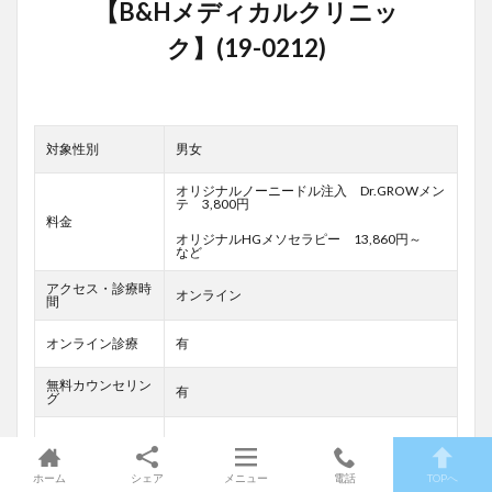
対象性別
男女
オリジナルノーニードル注入 Dr.GROWメン
テ 3,800円
料金
オリジナルHGメソセラピー 13,860円～
など
アクセス・診療時
オンライン
間
オンライン診療
有
無料カウンセリン
有
グ
診療コース
薄毛・抜け毛予防、治療など
ホーム
シェア
メニュー
電話
TOPへ