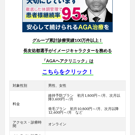
グループ累計診療実績100万件以上！
長友佑都選手がイメージキャラクターを務める
「AGAヘアクリニック」は
こちらをクリック！
対象性別
男性、女性
維持予防プラン 初月1,800円～/月、次月以
降3,600円～/月
料金
発毛プラン 初月10,800円～/月、次月以降
12,600円～/月 など
アクセス・診療時
オンライン
間