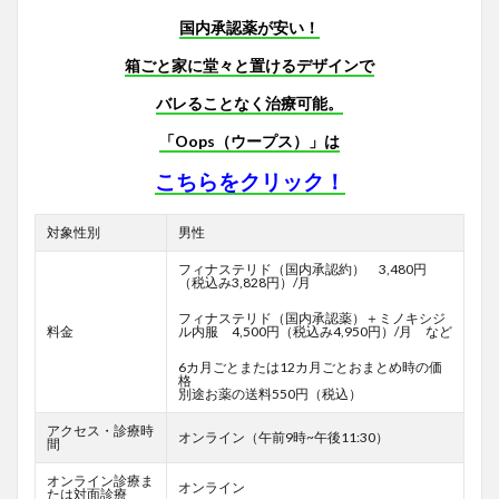
国内承認薬が安い！
箱ごと家に堂々と置けるデザインで
バレることなく治療可能。
「Oops（ウープス）」は
こちらをクリック！
対象性別
男性
フィナステリド（国内承認約） 3,480円
（税込み3,828円）/月
フィナステリド（国内承認薬）＋ミノキシジ
料金
ル内服 4,500円（税込み4,950円）/月 など
6カ月ごとまたは12カ月ごとおまとめ時の価
格
別途お薬の送料550円（税込）
アクセス・診療時
オンライン（午前9時~午後11:30）
間
オンライン診療ま
オンライン
たは対面診療