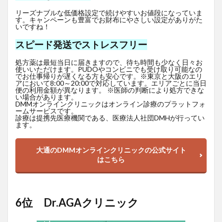
リーズナブルな低価格設定で続けやすいお値段になっていま
す。キャンペーンも豊富でお財布にやさしい設定がありがた
いですね！
スピード発送でストレスフリー
処方薬は最短当日に届きますので、待ち時間も少なく日々お
使いいただけます。PUDOやコンビニでも受け取り可能なの
でお仕事帰りが遅くなる方も安心です。※東京と大阪のエリ
アにおいて8:00～20:00で対応しています。エリアごとに当日
便の利用金額が異なります。 ※医師の判断により処方できな
い場合があります。
DMMオンラインクリニックはオンライン診療のプラットフォ
ームサービスです。
診療は提携先医療機関である、医療法人社団DMHが行ってい
ます。
大通のDMMオンラインクリニックの公式サイト
はこちら
6位 Dr.AGAクリニック