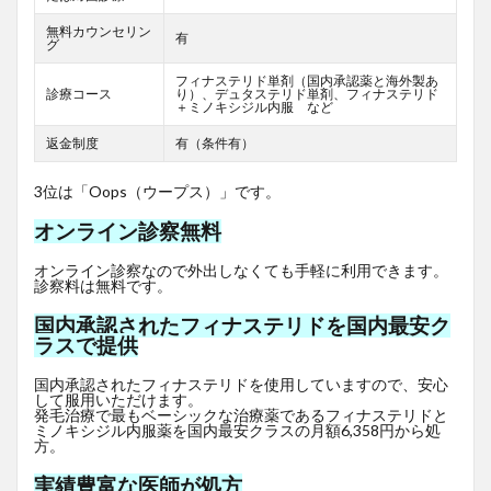
無料カウンセリン
有
グ
フィナステリド単剤（国内承認薬と海外製あ
診療コース
り）、デュタステリド単剤、フィナステリド
＋ミノキシジル内服 など
返金制度
有（条件有）
3位は「Oops（ウープス）」です。
オンライン診察無料
オンライン診察なので外出しなくても手軽に利用できます。
診察料は無料です。
国内承認されたフィナステリドを国内最安ク
ラスで提供
国内承認されたフィナステリドを使用していますので、安心
して服用いただけます。
発毛治療で最もベーシックな治療薬であるフィナステリドと
ミノキシジル内服薬を国内最安クラスの月額6,358円から処
方。
実績豊富な医師が処方