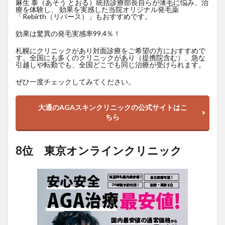
麻生 泰（あそう とおる）統括診療部長自らが薄毛に悩み、治
療を体験し、 効果を実感した当院オリジナル発毛薬
「Rebirth（リバース）」もおすすめです。
効果は驚異の発毛実感率99.4％！
札幌にクリニックがあり対面診療をご希望の方におすすめで
す。全国にも多くのクリニックがあり（提携院含む）、急な
引越しや転勤でも、全国どこでも同じ治療が受けられます。
ぜひ一度チェックしてみてください。
大通のAGAスキンクリニックの公式サイトはこ
ちら
8位 東京オンラインクリニック