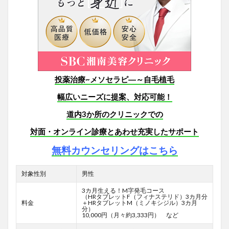
投薬治療~メソセラピ―～自毛植毛
幅広いニーズに提案、対応可能！
道内3か所のクリニックでの
対面・オンライン診療とあわせ充実したサポート
無料カウンセリングはこちら
対象性別
男性
3カ月生える！M字発毛コース
（HRタブレットF
（フィナステリド）3カ月分
料金
＋HRタブレットM（ミノキシジル）3カ月
分）
10,000円（月々約3,333円） など