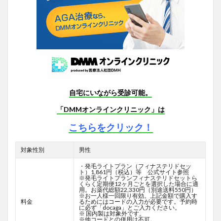
自宅にいながら受診可能。
「DMMオンラインクリニック」は
こちらをクリック！
対象性別
男性
・発毛ライトプラン（フィナステリドセッ
ト）1,861円（税込）等 公式サイト参照
※発毛ライトプランフィナステリドセットら
くらく定期便12ヶ月ごとを選択した場合に適
用。お薬代総額22,330円（別途送料550円）
※お一人様一回限り有効。上記金額で購入す
料金
るためにはコードの入力が必要です。予約時
に必ず「docaga」とご入力ください。
※ 国内製は対象外です。
※他コードとの併用は不可。