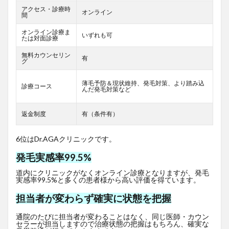
アクセス・診療時
オンライン
間
オンライン診療ま
いずれも可
たは対面診療
無料カウンセリン
有
グ
薄毛予防＆現状維持、発毛対策、より踏み込
診療コース
んだ発毛対策など
返金制度
有（条件有）
6位はDr.AGAクリニックです。
発毛実感率99.5%
道内にクリニックがなくオンライン診療となりますが、発毛
実感率99.5%と多くの患者様から高い評価を得ています。
担当者が変わらず確実に状態を把握
通院のたびに担当者が変わることはなく、同じ医師・カウン
セラーが担当しますので治療状態の把握はもちろん、確実な