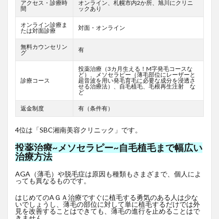
アクセス・診療時
オンライン、札幌市内2か所、旭川にクリニ
間
ックあり
オンライン診療ま
対面・オンライン
たは対面診療
無料カウンセリン
有
グ
投薬治療（3カ月生える！M字発毛コースな
ど）、メソセラピー（薄毛部位にレーザーと
診療コース
超音波を用い発毛育毛に必要な成分を浸透さ
せる治療法）、自毛植毛、毛根再生注射 な
ど
返金制度
有（条件有）
4位は「SBC湘南美容クリニック」です。
投薬治療~メソセラピー~自毛植毛まで幅広い
治療方法
AGA（薄毛）や脱毛症は原因も種類もさまざまで、個人によ
っても異なるものです。
はじめてのAＧＡ治療ですぐに植毛する勇気のある人は少な
いでしょうし、薄毛の部位に対して単に植毛するだけでは外
見を改善することはできても、薄毛の進行を止めることはで
きません。