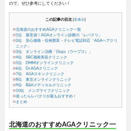
ので、ぜひ参考にしてください！
この記事の目次
[
非表示
]
北海道のおすすめAGAクリニック一覧
1位 最安値！AGAオンライン診療の「レバクリ」
2位 安心価格・症例豊富・テレビ電話対応「AGAヘアクリ
ニック」
3位 オンライン治療「Oops（ウープス）」
4位 SBC湘南美容クリニック
5位 DMMオンラインクリニック
6位 Dr.AGAクリニック
7位 AGAスキンクリニック
8位 東京オンラインクリニック
9位 B&Hメディカルクリニック
10位 メンズライフクリニック
迷ったらレバクリが最もおすすめ！
まとめ
北海道のおすすめAGAクリニック一