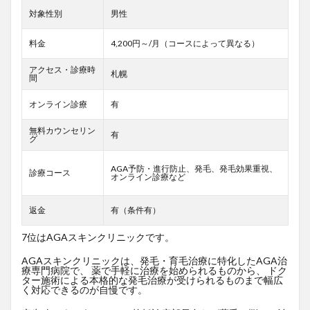
対象性別
男性
料金
4,200円～/月（コースによって異なる）
アクセス・診療時
札幌
間
オンライン診療
有
無料カウンセリン
有
グ
AGA予防・進行防止、発毛、発毛効果重視、
診療コース
オンライン診療など
返金
有（条件有）
7位はAGAスキンクリニックです。
AGAスキンクリニックは、発毛・育毛治療に特化したAGA治
療専門病院で、 薬で手軽に治療を始められるものから、 ドク
ター施術による本格的な発毛治療が受けられるものまで幅広
く対応できるのが自慢です。