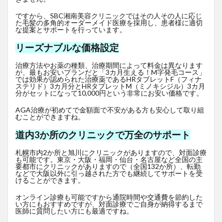
ですから、SBC湘南美容クリニックではその人その人に応じ
た毛髪の多角的オーダーメイド医療を採用し、患者様に適切
な提案とサポートを行っています。
リーズナブルな価格設定
治療方法やお薬の種類、治療期間によって料金は異なります
が、最もお安いプランだと「3カ月生える！M字発毛コース」
では効果が認められた治療薬であるHRタブレットF
（フィナ
ステリド）3カ月分とHRタブレットM（ミノキシジル）3カ月
分がセットになって10,000円という非常にお安い価格です。
AGA治療が初めてで金額面で不安がある方も安心して取り組
むことができますね。
道内3か所のクリニックで万全のサポート
札幌市内2か所と旭川にクリニックがありますので、対面診療
も可能です。東京・大阪・福岡・仙台・名古屋など全国の主
要都市にクリニックがありますので（全国132か所）、転勤
などで大阪以外に引っ越された方でも継続してサポートを受
けることができます。
オンライン診療も可能ですから通院時間や交通費を節約した
い方にもおすすめですが、対面診療でご自身が納得するまで
医師に質問したい方にも最適ですね。