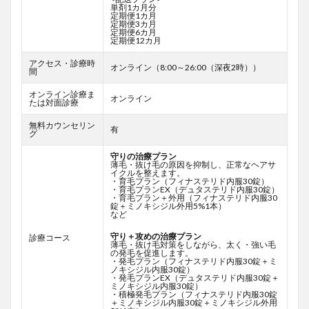
単剤1カ月分
定期便1カ月
定期便3カ月
定期便6カ月
定期便12カ月
アクセス・診療時
オンライン（8:00～26:00（深夜2時））
間
オンライン診療ま
オンライン
たは対面診療
無料カウンセリン
有
グ
守りの治療プラン
薄毛・抜け毛の原因を抑制し、正常なヘアサ
イクルを整えます。
・育毛プラン（フィナステリド内服30錠）
・育毛プランEX（デュタステリド内服30錠）
・育毛プラン＋外用（フィナステリド内服30
錠＋ミノキシジル外用5%1本）
など
守り＋攻めの治療プラン
診療コース
薄毛・抜け毛対策をしながら、太く・強い毛
の発毛を促進します。
・発毛プラン（フィナステリド内服30錠＋ミ
ノキシジル内服30錠）
・発毛プランEX（デュタステリド内服30錠＋
ミノキシジル内服30錠）
・積極発毛プラン（フィナステリド内服30錠
＋ミノキシジル内服30錠＋ミノキシジル外用