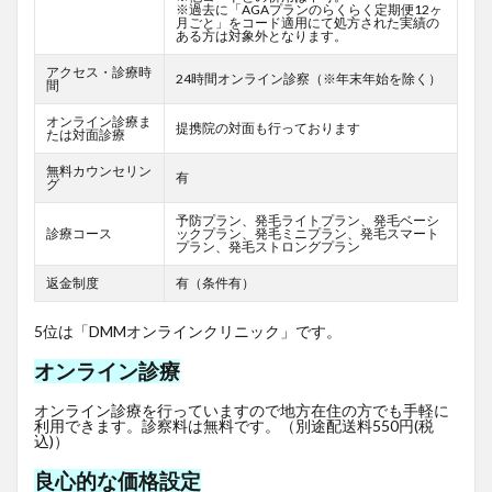
※過去に「AGAプランのらくらく定期便12ヶ
月ごと」をコード適用にて処方された実績の
ある方は対象外となります。
アクセス・診療時
24時間オンライン診察（※年末年始を除く）
間
オンライン診療ま
提携院の対面も行っております
たは対面診療
無料カウンセリン
有
グ
予防プラン、発毛ライトプラン、発毛ベーシ
診療コース
ックプラン、発毛ミニプラン、発毛スマート
プラン、発毛ストロングプラン
返金制度
有（条件有）
5位は「DMMオンラインクリニック」です。
オンライン診療
オンライン診療を行っていますので地方在住の方でも手軽に
利用できます。診察料は無料です。（別途配送料550円(税
込)）
良心的な価格設定