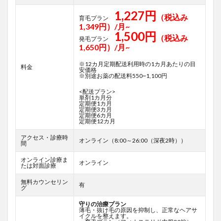
1,227円
（税込み
育毛プラン
1,349円）/月~
1,500円
（税込み
発毛プラン
1,650円）/月~
※12カ月定期配送利用時の1カ月あたりの目
料金
安価格
※別途お薬の配送料550~1,100円
<配送プラン>
単剤1カ月分
定期便1カ月
定期便3カ月
定期便6カ月
定期便12カ月
アクセス・診療時
オンライン（8:00～26:00（深夜2時））
間
オンライン診療ま
オンライン
たは対面診療
無料カウンセリン
有
グ
守りの治療プラン
薄毛・抜け毛の原因を抑制し、正常なヘアサ
イクルを整えます。