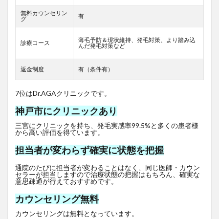
無料カウンセリン
有
グ
薄毛予防＆現状維持、発毛対策、より踏み込
診療コース
んだ発毛対策など
返金制度
有（条件有）
7位はDr.AGAクリニックです。
神戸市にクリニックあり
三宮にクリニックを持ち、発毛実感率99.5%と多くの患者様
から高い評価を得ています。
担当者が変わらず確実に状態を把握
通院のたびに担当者が変わることはなく、同じ医師・カウン
セラーが担当しますので治療状態の把握はもちろん、確実な
意思疎通が行えておすすめです。
カウンセリング無料
カウンセリングは無料となっています。