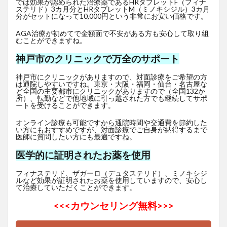
では効果が認められた治療薬であるHRタブレットF
（フィナ
ステリド）3カ月分とHRタブレットM（ミノキシジル）3カ月
分がセットになって10,000円という非常にお安い価格です。
AGA治療が初めてで金額面で不安がある方も安心して取り組
むことができますね。
神戸市のクリニックで万全のサポート
神戸市にクリニックがありますので、対面診療をご希望の方
は通院しやすいですね。東京・大阪・福岡・仙台・名古屋な
ど全国の主要都市にクリニックがありますので（全国132か
所）、転勤などで他地域に引っ越された方でも継続してサポ
ートを受けることができます。
オンライン診療も可能ですから通院時間や交通費を節約した
い方にもおすすめですが、対面診療でご自身が納得するまで
医師に質問したい方にも最適ですね。
医学的に証明されたお薬を使用
フィナステリド、ザガーロ（デュタステリド）、ミノキシジ
ルなど効果が証明されたお薬を使用していますので、安心し
て治療していただくことができます。
<<<
カウンセリング無料>>>