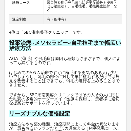
診療コース
超音波を用い発毛育毛に必要な成分を浸透さ
せる治療法）、自毛植毛、毛根再生注射 な
ど
返金制度
有（条件有）
4位は「SBC湘南美容クリニック」です。
投薬治療~メソセラピー~自毛植毛まで幅広い
治療方法
AGA（薄毛）や脱毛症は原因も種類もさまざまで、個人によ
っても異なるものです。
はじめてのAＧＡ治療ですぐに植毛する勇気のある人は少な
いでしょうし、薄毛の部位に対して単に植毛するだけでは外
見を改善することはできても、薄毛の進行を止めることはで
きません。
ですから、SBC湘南美容クリニックではその人その人に応じ
た毛髪の多角的オーダーメイド医療を採用し、患者様に適切
な提案とサポートを行っています。
リーズナブルな価格設定
治療方法やお薬の種類、治療期間によって料金は異なります
が、最もお安いプランだと「3カ月生える！M字発毛コース」