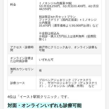
ミノキシジル内服薬 30錠
料金
1か月分8,250円、3か月分23,430円、6か月分
44,550円
初診限定6か月セットプラン
フィナステリド（国内正規薬）+ ミノキシジ
ル内服薬
35,670円（通常価格より30,000円お得）など
※金額は税込み
※初診・購入1万円以上は送料無料（提携院
除く）
アクセス・診療時
神戸市にクリニックあり、オンライン診療も
間
可能
オンライン診療ま
いずれも可
たは対面診療
無料カウンセリン
有
グ
プロペシアジェネリック（フィナステリ
診療コース
ド）、ザガーロジェネリック（デュタステリ
ド）、ミノキシジル（内服、外用） など
6位は「イースト駅前クリニック」です。
対面・オンラインいずれも診療可能