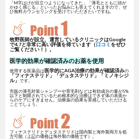
「M字はげが目立つようになってきた」「薄毛とともに頭が
かゆく感じる」といったお悩みにも答えてくれますので、ぜ
ひ無料カウンセリングを受けていただきたいですね。
牧野医師が設立、運営しているクリニックはGoogle
で4.7と非常に高い評価を得ています（
口コミ
をぜひ
ご覧ください！）。
医学的効果が確認済みのお薬を使用
医学的にAGA治療の効果が確認済み
使用する医薬品は
の
「フィナステリド」「デュタステリド」「ミノキシジ
ル」
です。
市販の薄毛対策シャンプーや育毛剤などは有効成分の量が5%
以下と制限されているため根本的な治療はできず体の表面か
らのケアにすぎません。治療薬の効果を実感していただける
ことでしょう。
フィナステリドとデュタステリドは国内製と海外製両方を処
方可能（上記の価格は海外製の価格です）。