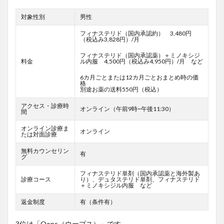
対象性別
男性
フィナステリド（国内承認約） 3,480円
（税込み3,828円）/月
フィナステリド（国内承認薬）＋ミノキシジ
料金
ル内服 4,500円（税込み4,950円）/月 など
6カ月ごとまたは12カ月ごとおまとめ時の価
格
別途お薬の送料550円（税込）
アクセス・診療時
オンライン（午前9時~午後11:30）
間
オンライン診療ま
オンライン
たは対面診療
無料カウンセリン
有
グ
フィナステリド単剤（国内承認薬と海外製あ
診療コース
り）、デュタステリド単剤、フィナステリド
＋ミノキシジル内服 など
返金制度
有（条件有）
3位は「Oops（ウープス）」です。