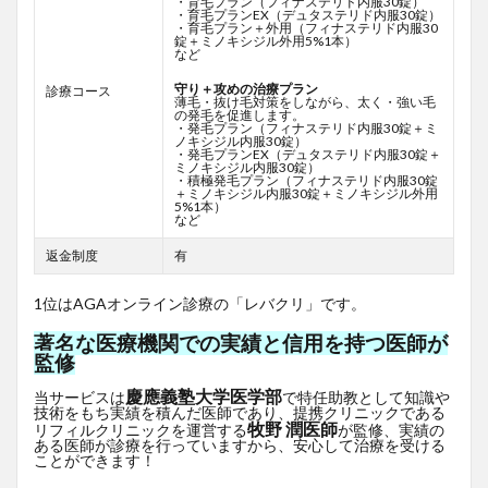
・育毛プラン（フィナステリド内服30錠）
・育毛プランEX（デュタステリド内服30錠）
・育毛プラン＋外用（フィナステリド内服30
錠＋ミノキシジル外用5%1本）
など
守り＋攻めの治療プラン
診療コース
薄毛・抜け毛対策をしながら、太く・強い毛
の発毛を促進します。
・発毛プラン（フィナステリド内服30錠＋ミ
ノキシジル内服30錠）
・発毛プランEX（デュタステリド内服30錠＋
ミノキシジル内服30錠）
・積極発毛プラン（フィナステリド内服30錠
＋ミノキシジル内服30錠＋ミノキシジル外用
5%1本）
など
返金制度
有
1位はAGAオンライン診療の「レバクリ」です。
著名な医療機関での実績と信用を持つ医師が
監修
慶應義塾大学医学部
当サービスは
で特任助教として知識や
技術をもち実績を積んだ医師であり、提携クリニックである
牧野 潤医師
リフィルクリニックを運営する
が監修、実績の
ある医師が診療を行っていますから、安心して治療を受ける
ことができます！