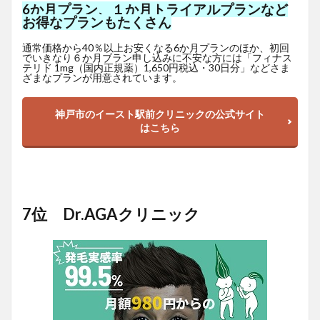
6か月プラン、１か月トライアルプランなど
お得なプランもたくさん
通常価格から40％以上お安くなる6か月プランのほか、初回
でいきなり６か月ブラン申し込みに不安な方には「フィナス
テリド 1mg（国内正規薬）1,650
円
税込・30日分」などさま
ざまなプランが用意されています。
神戸市のイースト駅前クリニックの公式サイト
はこちら
7位 Dr.AGAクリニック