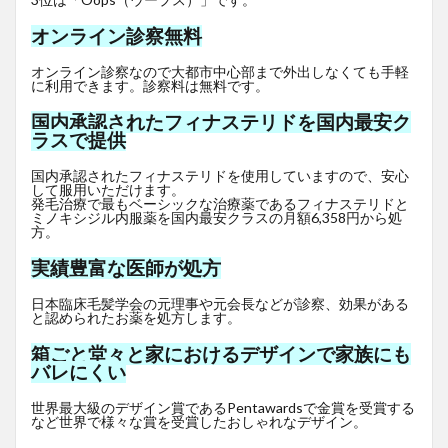
オンライン診察無料
オンライン診察なので大都市中心部まで外出しなくても手軽
に利用できます。診察料は無料です。
国内承認されたフィナステリドを国内最安ク
ラスで提供
国内承認されたフィナステリドを使用していますので、安心
して服用いただけます。
発毛治療で最もベーシックな治療薬であるフィナステリドと
ミノキシジル内服薬を国内最安クラスの月額6,358円から処
方。
実績豊富な医師が処方
日本臨床毛髪学会の元理事や元会長などが診察、効果がある
と認められたお薬を処方します。
箱ごと堂々と家におけるデザインで家族にも
バレにくい
世界最大級のデザイン賞であるPentawardsで金賞を受賞する
など世界で様々な賞を受賞したおしゃれなデザイン。