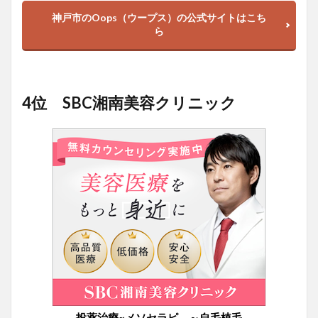
神戸市のOops（ウープス）の公式サイトはこち
ら
4位 SBC湘南美容クリニック
投薬治療~メソセラピ―～自毛植毛