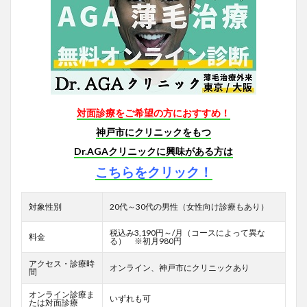
対面診療をご希望の方におすすめ！
神戸市にクリニックをもつ
Dr.AGAクリニックに興味がある方は
こちらをクリック！
対象性別
20代～30代の男性（女性向け診療もあり）
税込み3,190円～/月（コースによって異な
料金
る） ※初月980円
アクセス・診療時
オンライン、神戸市にクリニックあり
間
オンライン診療ま
いずれも可
たは対面診療