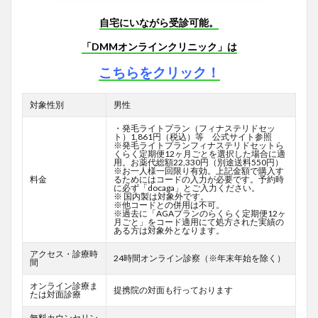
自宅にいながら受診可能。
「DMMオンラインクリニック」は
こちらをクリック！
対象性別
男性
・発毛ライトプラン（フィナステリドセッ
ト）1,861円（税込）等 公式サイト参照
※発毛ライトプランフィナステリドセットら
くらく定期便12ヶ月ごとを選択した場合に適
用。お薬代総額22,330円（別途送料550円）
※お一人様一回限り有効。上記金額で購入す
料金
るためにはコードの入力が必要です。予約時
に必ず「docaga」とご入力ください。
※ 国内製は対象外です。
※他コードとの併用は不可。
※過去に「AGAプランのらくらく定期便12ヶ
月ごと」をコード適用にて処方された実績の
ある方は対象外となります。
アクセス・診療時
24時間オンライン診察（※年末年始を除く）
間
オンライン診療ま
提携院の対面も行っております
たは対面診療
無料カウンセリン