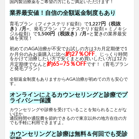
国内製治療薬をご希望の方にもご満足いただけます！
業界最安値！自信の全額返金制度もあり
円（税抜
育毛プラン（フィナステリド錠剤）で
1,227
き）/月~
、発毛プラン（フィナステリド錠剤＋ミノキシ
1,500円（税抜き）/月~
ジル錠剤）で
と驚きの業界最安
値を実現！
初めてのAGA治療が不安でお試しの方は3カ月定期便で1
約27％OFF
か月分のみお薬購入に比べ
、じっくり時間
をかけて治療したい方で安くまとめ買いしたい方は12カ
約65~75％OFF
月定期便でなんと
です！（育毛プラン
と発毛プラン）
全額返金制度もありますからAGA治療が初めての方も安心で
す。
オンラインによるカウンセリングと診療でプ
ライバシー保護
カウンセリングや診療を受けていることを知られることがな
いほか、
通院時間や通院費を節約できるので東京以外の地方在住の方
でも手軽に利用できますよ。
カウンセリングと診療は無料＆何回でも受診