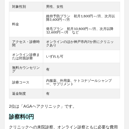
対象性別
男性、女性
維持予防プラン 初月1,800円～/月、次月以
降3,600円～/月
料金
発毛プラン 初月10,800円～/月、次月以降
12,600円～/月 など
アクセス・診療時
オンラインのほか神戸市内7か所にクリニッ
間
クあり
オンライン診療ま
いずれも可
たは対面診療
無料カウンセリン
有
グ
内服薬、外用薬、ケトコナゾールシャンプ
診療コース
ー、サプリメント
返金制度
有
2位は「AGAヘアクリニック」です。
診察料0円
クリニックへの来院診察、オンライン診察ともに必要な費用