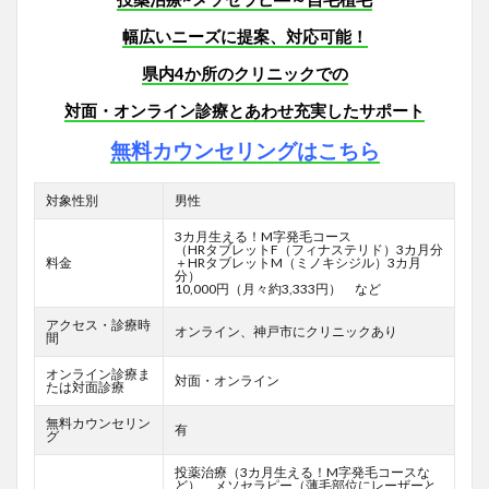
幅広いニーズに提案、対応可能！
県内4か所のクリニックでの
対面・オンライン診療とあわせ充実したサポート
無料カウンセリングはこちら
対象性別
男性
3カ月生える！M字発毛コース
（HRタブレットF
（フィナステリド）3カ月分
料金
＋HRタブレットM（ミノキシジル）3カ月
分）
10,000円（月々約3,333円） など
アクセス・診療時
オンライン、神戸市にクリニックあり
間
オンライン診療ま
対面・オンライン
たは対面診療
無料カウンセリン
有
グ
投薬治療（3カ月生える！M字発毛コースな
ど）、メソセラピー（薄毛部位にレーザーと