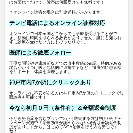
はお薬代＊だけで、診察は何回受けても無料です！
＊オンライン診療の場合は別途送料がかかります。
テレビ電話によるオンライン診察対応
オンラインで日本全国どこからでも診療を受けることがで
き、移動に時間を取られる必要がありません。誰にも知られ
ずに診療を受けたい方にもぴったりです。
医師による徹底フォロー
丁寧な問診や健康診断などでの血中数値の確認、持病がある
場合かかりつけ医と包括的に連携するなど、徹底的に患者様
をサポート、体調を管理します。
神戸市内7か所にクリニックあり
オンラインに不安がある方は神戸市内7か所のクリニックで対
面診療も可能です！
今なら初月０円（条件有）＆全額返金制度
今なら発毛薬を含むプランで3か月継続する方は初月0円キャ
ンペーン実施中！治療効果が認められない場合は全額返金制
度がありますから、はじめてAGA治療を行う方も安心です
ね！