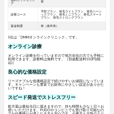
有
グ
予防プラン、発毛ライトプラン、発毛ベーシ
診療コース
ックプラン、発毛ミニプラン、発毛スマート
プラン、発毛ストロングプラン
返金制度
有（条件有）
5位は「DMMオンラインクリニック」です。
オンライン診療
オンライン診療を行っていますので地方在住の方でも手軽に
利用できます。診察料は無料です。（別途配送料550円(税
込)）
良心的な価格設定
リーズナブルな低価格設定で続けやすいお値段になっていま
す。キャンペーンも豊富でお財布にやさしい設定がありがた
いですね！
スピード発送でストレスフリー
処方薬は最短当日に届きますので、待ち時間も少なく日々お
使いいただけます。PUDOやコンビニでも受け取り可能なの
でお仕事帰りが遅くなる方も安心です。※東京と大阪のエリ