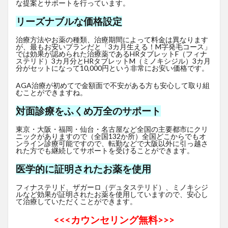
な提案とサポートを行っています。
リーズナブルな価格設定
治療方法やお薬の種類、治療期間によって料金は異なります
が、最もお安いプランだと「3カ月生える！M字発毛コース」
では効果が認められた治療薬であるHRタブレットF
（フィナ
ステリド）3カ月分とHRタブレットM（ミノキシジル）3カ月
分がセットになって10,000円という非常にお安い価格です。
AGA治療が初めてで金額面で不安がある方も安心して取り組
むことができますね。
対面診療をふくめ万全のサポート
東京・大阪・福岡・仙台・名古屋など全国の主要都市にクリ
ニックがありますので（全国132か所）全国どこからでもオ
ンライン診療可能ですので、転勤などで大阪以外に引っ越さ
れた方でも継続してサポートを受けることができます。
医学的に証明されたお薬を使用
フィナステリド、ザガーロ（デュタステリド）、ミノキシジ
ルなど効果が証明されたお薬を使用していますので、安心し
て治療していただくことができます。
<<<
カウンセリング無料>>>