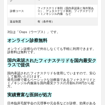
グ
フィナステリド単剤（国内承認薬と海外製あ
診療コース
り）、デュタステリド単剤、フィナステリド
＋ミノキシジル内服 など
返金制度
有（条件有）
3位は「Oops（ウープス）」です。
オンライン診察無料
オンライン診察なので外出しなくても手軽に利用できます。
診察料は無料です。
国内承認されたフィナステリドを国内最安ク
ラスで提供
国内承認されたフィナステリドを使用していますので、安心
して服用いただけます。
発毛治療で最もベーシックな治療薬であるフィナステリドと
ミノキシジル内服薬を国内最安クラスの月額6,358円から処
方。
実績豊富な医師が処方
日本臨床毛髪学会の元理事や元会長などが診察、効果がある