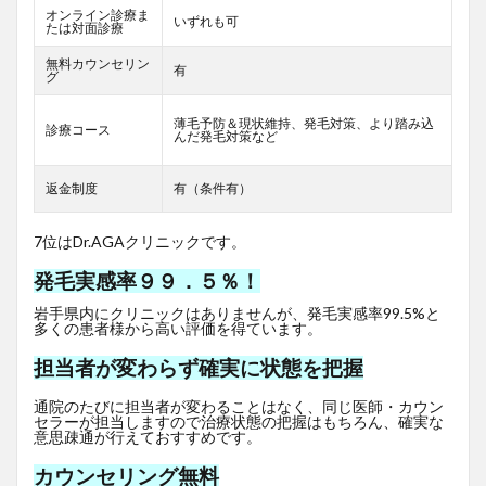
オンライン診療ま
いずれも可
たは対面診療
無料カウンセリン
有
グ
薄毛予防＆現状維持、発毛対策、より踏み込
診療コース
んだ発毛対策など
返金制度
有（条件有）
7位はDr.AGAクリニックです。
発毛実感率９９．５％！
岩手県内にクリニックはありませんが、発毛実感率99.5%と
多くの患者様から高い評価を得ています。
担当者が変わらず確実に状態を把握
通院のたびに担当者が変わることはなく、同じ医師・カウン
セラーが担当しますので治療状態の把握はもちろん、確実な
意思疎通が行えておすすめです。
カウンセリング無料