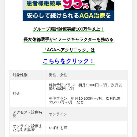
グループ累計診療実績100万件以上！
長友佑都選手がイメージキャラクターを務める
「AGAヘアクリニック」は
こちらをクリック！
対象性別
男性、女性
維持予防プラン 初月1,800円～/月、次月以
降3,600円～/月
料金
発毛プラン 初月10,800円～/月、次月以降
12,600円～/月 など
アクセス・診療時
オンライン
間
オンライン診療ま
いずれも可
たは対面診療