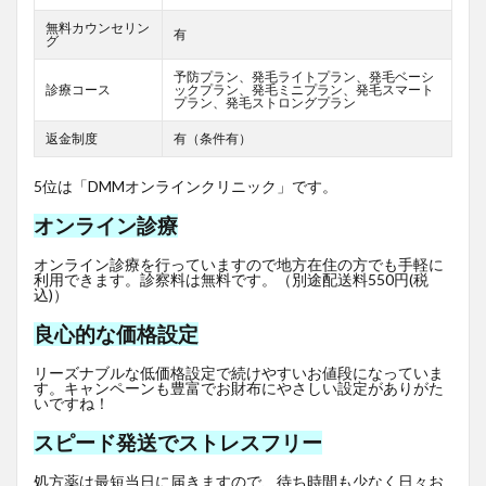
無料カウンセリン
有
グ
予防プラン、発毛ライトプラン、発毛ベーシ
診療コース
ックプラン、発毛ミニプラン、発毛スマート
プラン、発毛ストロングプラン
返金制度
有（条件有）
5位は「DMMオンラインクリニック」です。
オンライン診療
オンライン診療を行っていますので地方在住の方でも手軽に
利用できます。診察料は無料です。（別途配送料550円(税
込)）
良心的な価格設定
リーズナブルな低価格設定で続けやすいお値段になっていま
す。キャンペーンも豊富でお財布にやさしい設定がありがた
いですね！
スピード発送でストレスフリー
処方薬は最短当日に届きますので、待ち時間も少なく日々お