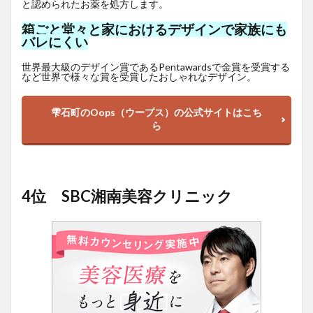
と認められたお薬を処方します。
箱ごと堂々と家におけるデザインで家族にも
バレにくい
世界最大級のデザイン賞であるPentawardsで金賞を受賞する
など世界で様々な賞を受賞したおしゃれなデザイン。
雫石町のOops（ウープス）の公式サイトはこち
ら
4位 SBC湘南美容クリニック