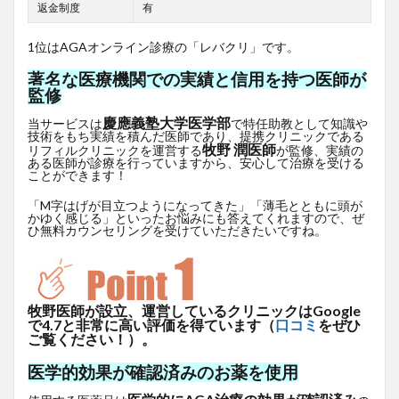
返金制度
有
1位はAGAオンライン診療の「レバクリ」です。
著名な医療機関での実績と信用を持つ医師が
監修
慶應義塾大学医学部
当サービスは
で特任助教として知識や
技術をもち実績を積んだ医師であり、提携クリニックである
牧野 潤医師
リフィルクリニックを運営する
が監修、実績の
ある医師が診療を行っていますから、安心して治療を受ける
ことができます！
「M字はげが目立つようになってきた」「薄毛とともに頭が
かゆく感じる」といったお悩みにも答えてくれますので、ぜ
ひ無料カウンセリングを受けていただきたいですね。
牧野医師が設立、運営しているクリニックはGoogle
で4.7と非常に高い評価を得ています（
口コミ
をぜひ
ご覧ください！）。
医学的効果が確認済みのお薬を使用