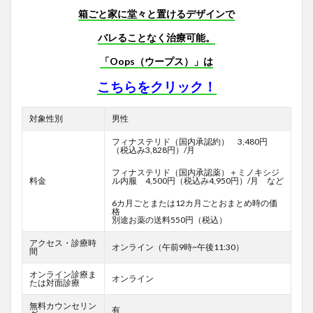
箱ごと家に堂々と置けるデザインで
バレることなく治療可能。
「Oops（ウープス）」は
こちらをクリック！
対象性別
男性
フィナステリド（国内承認約） 3,480円
（税込み3,828円）/月
フィナステリド（国内承認薬）＋ミノキシジ
料金
ル内服 4,500円（税込み4,950円）/月 など
6カ月ごとまたは12カ月ごとおまとめ時の価
格
別途お薬の送料550円（税込）
アクセス・診療時
オンライン（午前9時~午後11:30）
間
オンライン診療ま
オンライン
たは対面診療
無料カウンセリン
有