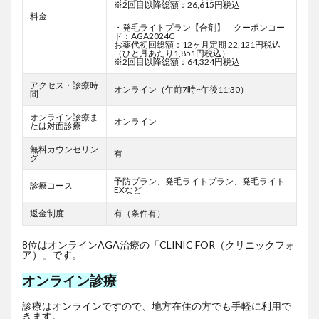
※2回目以降総額：26,615円税込
料金
・発毛ライトプラン【合剤】 クーポンコー
ド：AGA2024C
お薬代初回総額：12ヶ月定期 22,121円税込
（ひと月あたり1,851円税込）
※2回目以降総額：64,324円税込
アクセス・診療時
オンライン（午前7時~午後11:30）
間
オンライン診療ま
オンライン
たは対面診療
無料カウンセリン
有
グ
予防プラン、発毛ライトプラン、発毛ライト
診療コース
EXなど
返金制度
有（条件有）
8位はオンラインAGA治療の「CLINIC FOR（クリニックフォ
ア）」です。
オンライン診療
診療はオンラインですので、地方在住の方でも手軽に利用で
きます。