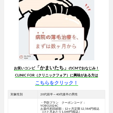
「かまいたち」
お笑いコンビ
のCMでおなじみ！
CLINIC FOR（クリニックフォア）に興味がある方は
こちらをクリック！
対象性別
20代前半～40代後半の男性
・予防プラン クーポンコード：
YOBO2024C
お薬代初回総額：12ヶ月定期 12,584円税込
（ひと月あたり1,049円税込）