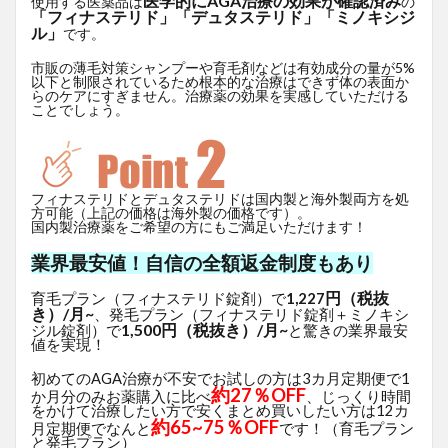
医学的にAGA治療の効果が確認済み
使用する医薬品は
の
「フィナステリド」「デュタステリド」「ミノキシジ
ル」
です。
市販の薄毛対策シャンプーや育毛剤などは有効成分の量が5%
以下と制限されているため根本的な治療はできず体の表面か
らのケアにすぎません。治療薬の効果を実感していただける
ことでしょう。
フィナステリドとデュタステリドは国内製と海外製両方を処
方可能（上記の価格は海外製の価格です）。
国内製治療薬をご希望の方にもご満足いただけます！
業界最安値！自信の全額返金制度もあり
円（税抜
育毛プラン（フィナステリド錠剤）で
1,227
き）/月~
、発毛プラン（フィナステリド錠剤＋ミノキシ
1,500円（税抜き）/月~
ジル錠剤）で
と驚きの業界最安
値を実現！
初めてのAGA治療が不安でお試しの方は3カ月定期便で1
約27％OFF
か月分のみお薬購入に比べ
、じっくり時間
をかけて治療したい方で安くまとめ買いしたい方は12カ
約65~75％OFF
月定期便でなんと
です！（育毛プラン
と発毛プラン）