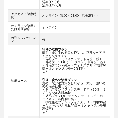
定期便6カ月
定期便12カ月
アクセス・診療時
オンライン（8:00～26:00（深夜2時））
間
オンライン診療ま
オンライン
たは対面診療
無料カウンセリン
有
グ
守りの治療プラン
薄毛・抜け毛の原因を抑制し、正常なヘアサ
イクルを整えます。
・育毛プラン（フィナステリド内服30錠）
・育毛プランEX（デュタステリド内服30錠）
・育毛プラン＋外用（フィナステリド内服30
錠＋ミノキシジル外用5%1本）
など
守り＋攻めの治療プラン
診療コース
薄毛・抜け毛対策をしながら、太く・強い毛
の発毛を促進します。
・発毛プラン（フィナステリド内服30錠＋ミ
ノキシジル内服30錠）
・発毛プランEX（デュタステリド内服30錠＋
ミノキシジル内服30錠）
・積極発毛プラン（フィナステリド内服30錠
＋ミノキシジル内服30錠＋ミノキシジル外用
5%1本）
など