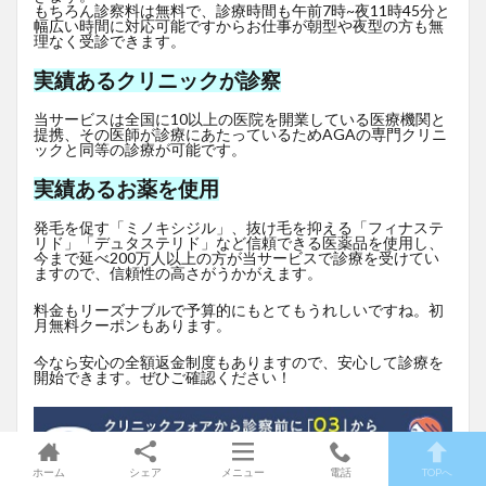
もちろん診察料は無料で、診療時間も午前7時~夜11時45分と
幅広い時間に対応可能ですからお仕事が朝型や夜型の方も無
理なく受診できます。
実績あるクリニックが診察
当サービスは全国に10以上の医院を開業している医療機関と
提携、その医師が診療にあたっているためAGAの専門クリニ
ックと同等の診療が可能です。
実績あるお薬を使用
発毛を促す「ミノキシジル」、抜け毛を抑える「フィナステ
リド」「デュタステリド」など信頼できる医薬品を使用し、
今まで延べ200万人以上の方が当サービスで診療を受けてい
ますので、信頼性の高さがうかがえます。
料金もリーズナブルで予算的にもとてもうれしいですね。初
月無料クーポンもあります。
今なら安心の全額返金制度もありますので、安心して診療を
開始できます。ぜひご確認ください！
ホーム
シェア
メニュー
電話
TOPへ