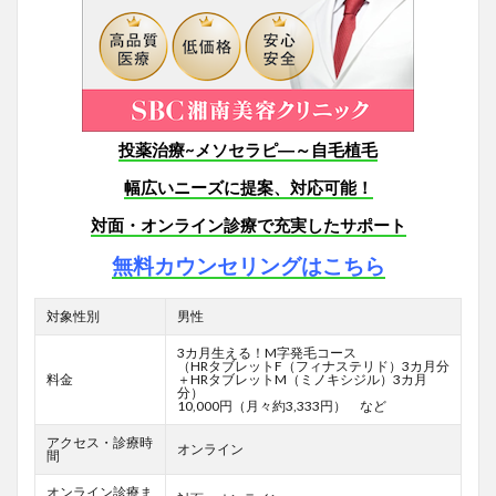
投薬治療~メソセラピ―～自毛植毛
幅広いニーズに提案、対応可能！
対面・オンライン診療で充実したサポート
無料カウンセリングはこちら
対象性別
男性
3カ月生える！M字発毛コース
（HRタブレットF
（フィナステリド）3カ月分
料金
＋HRタブレットM（ミノキシジル）3カ月
分）
10,000円（月々約3,333円） など
アクセス・診療時
オンライン
間
オンライン診療ま