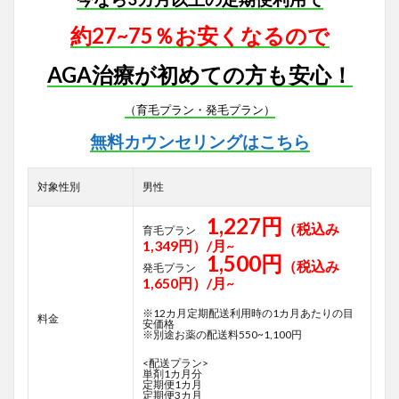
約27~75％お安くなるので
AGA治療が初めての方も安心！
（育毛プラン・発毛プラン）
無料カウンセリングはこちら
対象性別
男性
1,227円
（税込み
育毛プラン
1,349円）/月~
1,500円
（税込み
発毛プラン
1,650円）/月~
※12カ月定期配送利用時の1カ月あたりの目
料金
安価格
※別途お薬の配送料550~1,100円
<配送プラン>
単剤1カ月分
定期便1カ月
定期便3カ月