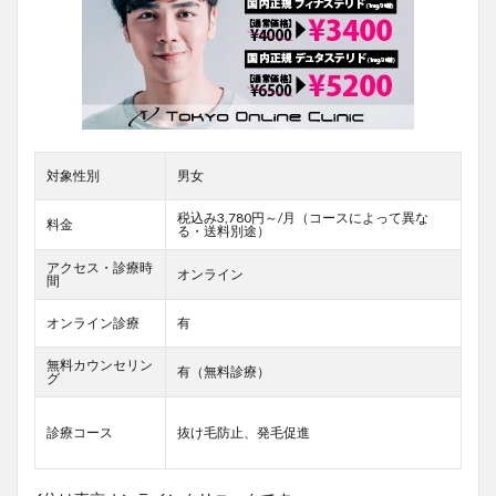
対象性別
男女
税込み3,780円～/月（コースによって異な
料金
る・送料別途）
アクセス・診療時
オンライン
間
オンライン診療
有
無料カウンセリン
有（無料診療）
グ
診療コース
抜け毛防止、発毛促進