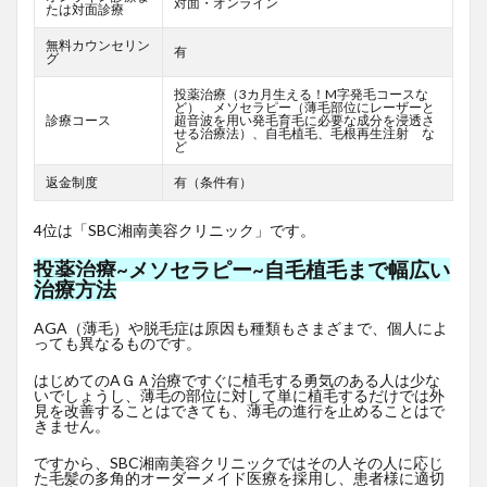
対面・オンライン
たは対面診療
無料カウンセリン
有
グ
投薬治療（3カ月生える！M字発毛コースな
ど）、メソセラピー（薄毛部位にレーザーと
診療コース
超音波を用い発毛育毛に必要な成分を浸透さ
せる治療法）、自毛植毛、毛根再生注射 な
ど
返金制度
有（条件有）
4位は「SBC湘南美容クリニック」です。
投薬治療~メソセラピー~自毛植毛まで幅広い
治療方法
AGA（薄毛）や脱毛症は原因も種類もさまざまで、個人によ
っても異なるものです。
はじめてのAＧＡ治療ですぐに植毛する勇気のある人は少な
いでしょうし、薄毛の部位に対して単に植毛するだけでは外
見を改善することはできても、薄毛の進行を止めることはで
きません。
ですから、SBC湘南美容クリニックではその人その人に応じ
た毛髪の多角的オーダーメイド医療を採用し、患者様に適切