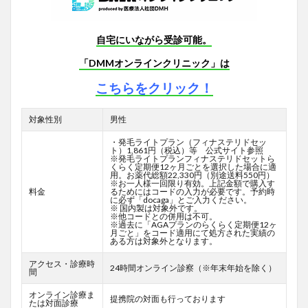
自宅にいながら受診可能。
「DMMオンラインクリニック」は
こちらをクリック！
対象性別
男性
・発毛ライトプラン（フィナステリドセッ
ト）1,861円（税込）等 公式サイト参照
※発毛ライトプランフィナステリドセットら
くらく定期便12ヶ月ごとを選択した場合に適
用。お薬代総額22,330円（別途送料550円）
※お一人様一回限り有効。上記金額で購入す
料金
るためにはコードの入力が必要です。予約時
に必ず「docaga」とご入力ください。
※ 国内製は対象外です。
※他コードとの併用は不可。
※過去に「AGAプランのらくらく定期便12ヶ
月ごと」をコード適用にて処方された実績の
ある方は対象外となります。
アクセス・診療時
24時間オンライン診察（※年末年始を除く）
間
オンライン診療ま
提携院の対面も行っております
たは対面診療