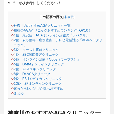
ので、ぜひ参考にしてください！
この記事の目次
[
非表示
]
神奈川のおすすめAGAクリニック一覧
箱根のAGAクリニックおすすめランキングTOP10！
1位 最安値！AGAオンライン診療の「レバクリ」
2位 安心価格・症例豊富・テレビ電話対応「AGAヘアクリ
ニック」
3位 イースト駅前クリニック
4位 SBC湘南美容クリニック
5位 オンライン治療「Oops（ウープス）」
6位 DMMオンラインクリニック
7位 AGAスキンクリニック
8位 Dr.AGAクリニック
9位 B&Hメディカルクリニック
10位 SPオンラインクリニック
迷ったらレバクリが最もおすすめ！
まとめ
神奈川のおすすめAGAクリニック一