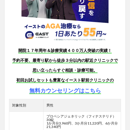
開院１７年周年＆診療実績４００万人突破の実績！
予約不要、最寄り駅から徒歩３分以内の駅近クリニックで
思い立ったらすぐ相談・診療可能。
初回お試しセットも豊富なイースト駅前クリニックの
無料カウンセリングはこちら
対象性別
男性
プロペシアジェネリック（フィナステリド）
30錠
1か月分3,960円、3か月分11,220円、6か月分
21,340円