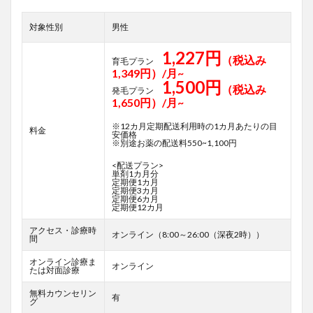
対象性別
男性
1,227円
（税込み
育毛プラン
1,349円）/月~
1,500円
（税込み
発毛プラン
1,650円）/月~
※12カ月定期配送利用時の1カ月あたりの目
料金
安価格
※別途お薬の配送料550~1,100円
<配送プラン>
単剤1カ月分
定期便1カ月
定期便3カ月
定期便6カ月
定期便12カ月
アクセス・診療時
オンライン（8:00～26:00（深夜2時））
間
オンライン診療ま
オンライン
たは対面診療
無料カウンセリン
有
グ