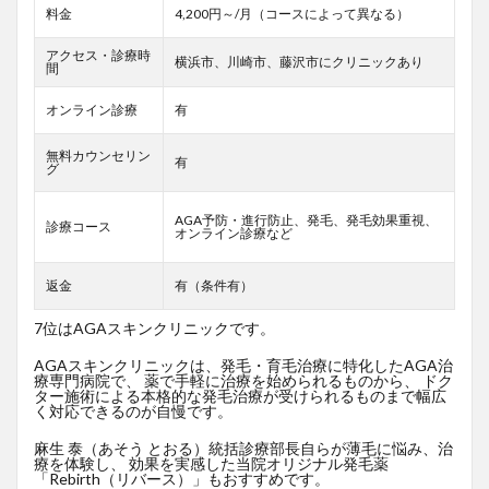
料金
4,200円～/月（コースによって異なる）
アクセス・診療時
横浜市、川崎市、藤沢市にクリニックあり
間
オンライン診療
有
無料カウンセリン
有
グ
AGA予防・進行防止、発毛、発毛効果重視、
診療コース
オンライン診療など
返金
有（条件有）
7位はAGAスキンクリニックです。
AGAスキンクリニックは、発毛・育毛治療に特化したAGA治
療専門病院で、 薬で手軽に治療を始められるものから、 ドク
ター施術による本格的な発毛治療が受けられるものまで幅広
く対応できるのが自慢です。
麻生 泰（あそう とおる）統括診療部長自らが薄毛に悩み、治
療を体験し、 効果を実感した当院オリジナル発毛薬
「Rebirth（リバース）」もおすすめです。