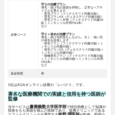
守りの治療プラン
薄毛・抜け毛の原因を抑制し、正常なヘアサ
イクルを整えます。
・育毛プラン（フィナステリド内服30錠）
・育毛プランEX（デュタステリド内服30錠）
・育毛プラン＋外用（フィナステリド内服30
錠＋ミノキシジル外用5%1本）
など
守り＋攻めの治療プラン
診療コース
薄毛・抜け毛対策をしながら、太く・強い毛
の発毛を促進します。
・発毛プラン（フィナステリド内服30錠＋ミ
ノキシジル内服30錠）
・発毛プランEX（デュタステリド内服30錠＋
ミノキシジル内服30錠）
・積極発毛プラン（フィナステリド内服30錠
＋ミノキシジル内服30錠＋ミノキシジル外用
5%1本）
など
返金制度
有
1位はAGAオンライン診療の「レバクリ」です。
著名な医療機関での実績と信用を持つ医師が
監修
慶應義塾大学医学部
当サービスは
で特任助教として知識や
技術をもち実績を積んだ医師であり、提携クリニックである
牧野 潤医師
リフィルクリニックを運営する
が監修、実績の