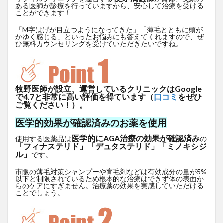
ある医師が診療を行っていますから、安心して治療を受ける
ことができます！
「M字はげが目立つようになってきた」「薄毛とともに頭が
かゆく感じる」といったお悩みにも答えてくれますので、ぜ
ひ無料カウンセリングを受けていただきたいですね。
牧野医師が設立、運営しているクリニックはGoogle
で4.7と非常に高い評価を得ています（
口コミ
をぜひ
ご覧ください！）。
医学的効果が確認済みのお薬を使用
医学的にAGA治療の効果が確認済み
使用する医薬品は
の
「フィナステリド」「デュタステリド」「ミノキシジ
ル」
です。
市販の薄毛対策シャンプーや育毛剤などは有効成分の量が5%
以下と制限されているため根本的な治療はできず体の表面か
らのケアにすぎません。治療薬の効果を実感していただける
ことでしょう。