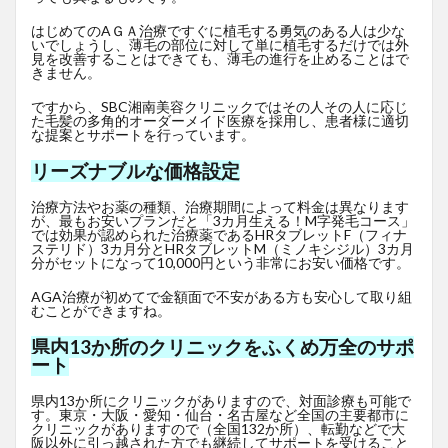
はじめてのAＧＡ治療ですぐに植毛する勇気のある人は少な
いでしょうし、薄毛の部位に対して単に植毛するだけでは外
見を改善することはできても、薄毛の進行を止めることはで
きません。
ですから、SBC湘南美容クリニックではその人その人に応じ
た毛髪の多角的オーダーメイド医療を採用し、患者様に適切
な提案とサポートを行っています。
リーズナブルな価格設定
治療方法やお薬の種類、治療期間によって料金は異なります
が、最もお安いプランだと「3カ月生える！M字発毛コース」
では効果が認められた治療薬であるHRタブレットF
（フィナ
ステリド）3カ月分とHRタブレットM（ミノキシジル）3カ月
分がセットになって10,000円という非常にお安い価格です。
AGA治療が初めてで金額面で不安がある方も安心して取り組
むことができますね。
県内13か所のクリニックをふくめ万全のサポ
ート
県内13か所にクリニックがありますので、対面診療も可能で
す。東京・大阪・愛知・仙台・名古屋など全国の主要都市に
クリニックがありますので（全国132か所）、転勤などで大
阪以外に引っ越された方でも継続してサポートを受けること