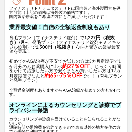
フィナステリドとデュタステリドは国内製と海外製両方を処
方可能（上記の価格は海外製の価格です）。
国内製治療薬をご希望の方にもご満足いただけます！
業界最安値！自信の全額返金制度もあり
円（税抜
育毛プラン（フィナステリド錠剤）で
1,227
き）/月~
、発毛プラン（フィナステリド錠剤＋ミノキシ
1,500円（税抜き）/月~
ジル錠剤）で
と驚きの業界最安
値を実現！
初めてのAGA治療が不安でお試しの方は3カ月定期便で1
約27％OFF
か月分のみお薬購入に比べ
、じっくり時間
をかけて治療したい方で安くまとめ買いしたい方は12カ
約65~75％OFF
月定期便でなんと
です！（育毛プラン
と発毛プラン）
全額返金制度もありますからAGA治療が初めての方も安心で
す。
オンラインによるカウンセリングと診療でプ
ライバシー保護
カウンセリングや診療を受けていることを知られることがな
いほか、
通院時間や通院費を節約できるので東京以外の地方在住の方
でも手軽に利用できますよ。