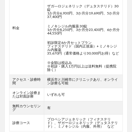
ザガ―ロジェネリック（デュタステリド）30
錠
1か月分6,930円、3か月分19,690円、5か月分
37,400円
ミノキシジル内服薬 30錠
料金
1か月分8,250円、3か月分23,430円、6か月分
44,550円
初診限定6か月セットプラン
フィナステリド（国内正規薬）+ ミノキシジ
ル内服薬
35,670円（通常価格より30,000円お得）など
※金額は税込み
※初診・購入1万円以上は送料無料（提携院
除く）
アクセス・診療時
横浜市と川崎市にクリニックあり、オンライ
間
ン診療も可能
オンライン診療ま
いずれも可
たは対面診療
無料カウンセリン
有
グ
プロペシアジェネリック（フィナステリ
診療コース
ド）、ザガーロジェネリック（デュタステリ
ド）、ミノキシジル（内服、外用） など