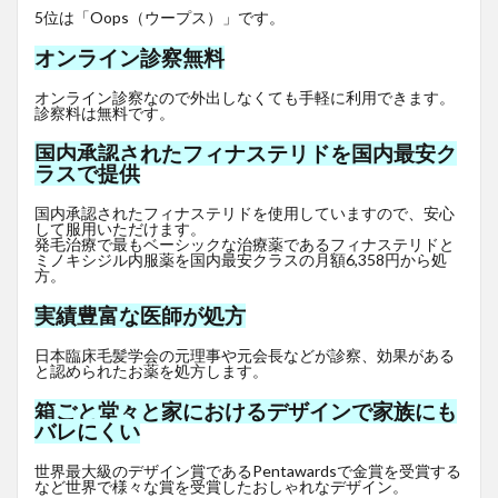
5位は「Oops（ウープス）」です。
オンライン診察無料
オンライン診察なので外出しなくても手軽に利用できます。
診察料は無料です。
国内承認されたフィナステリドを国内最安ク
ラスで提供
国内承認されたフィナステリドを使用していますので、安心
して服用いただけます。
発毛治療で最もベーシックな治療薬であるフィナステリドと
ミノキシジル内服薬を国内最安クラスの月額6,358円から処
方。
実績豊富な医師が処方
日本臨床毛髪学会の元理事や元会長などが診察、効果がある
と認められたお薬を処方します。
箱ごと堂々と家におけるデザインで家族にも
バレにくい
世界最大級のデザイン賞であるPentawardsで金賞を受賞する
など世界で様々な賞を受賞したおしゃれなデザイン。