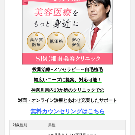
投薬治療~メソセラピ―～自毛植毛
幅広いニーズに提案、対応可能！
神奈川県内13か所のクリニックでの
対面・オンライン診療とあわせ充実したサポート
無料カウンセリングはこちら
対象性別
男性
3カ月生える！M字発毛コース