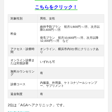
こちらをクリック！
対象性別
男性、女性
維持予防プラン 初月1,800円～/月、次月以
降3,600円～/月
料金
発毛プラン 初月10,800円～/月、次月以降
12,600円～/月 など
アクセス・診療時
オンライン、横浜市内3か所にクリニックあ
間
り
オンライン診療ま
いずれも可
たは対面診療
無料カウンセリン
有
グ
内服薬、外用薬、ケトコナゾールシャンプ
診療コース
ー、サプリメント
返金制度
有
2位は「AGAヘアクリニック」です。