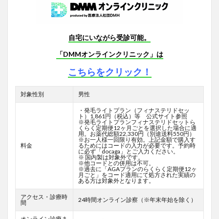
自宅にいながら受診可能。
「DMMオンラインクリニック」は
こちらをクリック！
対象性別
男性
・発毛ライトプラン（フィナステリドセッ
ト）1,861円（税込）等 公式サイト参照
※発毛ライトプランフィナステリドセットら
くらく定期便12ヶ月ごとを選択した場合に適
用。お薬代総額22,330円（別途送料550円）
※お一人様一回限り有効。上記金額で購入す
料金
るためにはコードの入力が必要です。予約時
に必ず「docaga」とご入力ください。
※ 国内製は対象外です。
※他コードとの併用は不可。
※過去に「AGAプランのらくらく定期便12ヶ
月ごと」をコード適用にて処方された実績の
ある方は対象外となります。
アクセス・診療時
24時間オンライン診察（※年末年始を除く）
間
オンライン診療ま