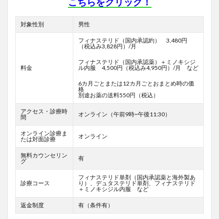
こちらをクリック！
対象性別
男性
フィナステリド（国内承認約） 3,480円
（税込み3,828円）/月
フィナステリド（国内承認薬）＋ミノキシジ
料金
ル内服 4,500円（税込み4,950円）/月 など
6カ月ごとまたは12カ月ごとおまとめ時の価
格
別途お薬の送料550円（税込）
アクセス・診療時
オンライン（午前9時~午後11:30）
間
オンライン診療ま
オンライン
たは対面診療
無料カウンセリン
有
グ
フィナステリド単剤（国内承認薬と海外製あ
診療コース
り）、デュタステリド単剤、フィナステリド
＋ミノキシジル内服 など
返金制度
有（条件有）