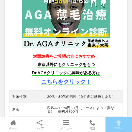
対面診療をご希望の方におすすめ！
東京以外にもクリニックをもつ
Dr.AGAクリニックに興味がある方は
こちらをクリック！
対象性別
20代～30代の男性（女性向け診療もあり）
税込み3,190円～/月（コースによって異な
料金
る） ※初月980円
アクセス・診療時
オンライン
間
ホーム
シェア
メニュー
電話
TOPへ