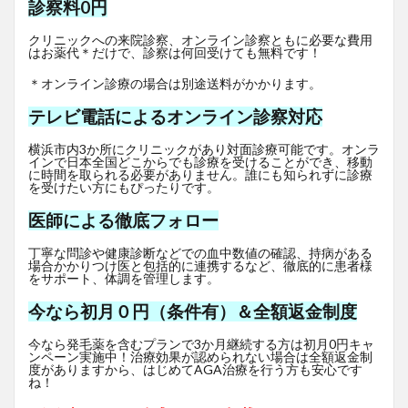
診察料0円
クリニックへの来院診察、オンライン診察ともに必要な費用
はお薬代＊だけで、診察は何回受けても無料です！
＊オンライン診療の場合は別途送料がかかります。
テレビ電話によるオンライン診察対応
横浜市内3か所にクリニックがあり対面診療可能です。オンラ
インで日本全国どこからでも診療を受けることができ、移動
に時間を取られる必要がありません。誰にも知られずに診療
を受けたい方にもぴったりです。
医師による徹底フォロー
丁寧な問診や健康診断などでの血中数値の確認、持病がある
場合かかりつけ医と包括的に連携するなど、徹底的に患者様
をサポート、体調を管理します。
今なら初月０円（条件有）＆全額返金制度
今なら発毛薬を含むプランで3か月継続する方は初月0円キャ
ンペーン実施中！治療効果が認められない場合は全額返金制
度がありますから、はじめてAGA治療を行う方も安心です
ね！