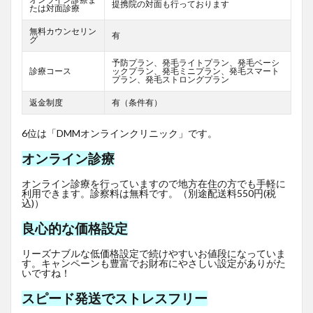
提携院の対面も行っております
たは対面診療
無料カウンセリン
有
グ
予防プラン、発毛ライトプラン、発毛ベーシ
診療コース
ックプラン、発毛ミニプラン、発毛スマート
プラン、発毛ストロングプラン
返金制度
有（条件有）
6位は「DMMオンラインクリニック」です。
オンライン診療
オンライン診療を行っていますので地方在住の方でも手軽に
利用できます。診察料は無料です。（別途配送料550円(税
込)）
良心的な価格設定
リーズナブルな低価格設定で続けやすいお値段になっていま
す。キャンペーンも豊富でお財布にやさしい設定がありがた
いですね！
スピード発送でストレスフリー