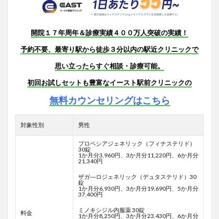
開院１７年周年＆診療実績４００万人突破の実績！
予約不要、最寄り駅から徒歩３分以内の駅近クリニックで
思い立ったらすぐ相談・診療可能。
初回お試しセットも豊富なイースト駅前クリニックの
無料カウンセリングはこちら
対象性別
男性
プロペシアジェネリック（フィナステリド）
30錠
1か月分3,960円、3か月分11,220円、6か月分
21,340円
ザガ―ロジェネリック（デュタステリド）30
錠
1か月分6,930円、3か月分19,690円、5か月分
37,400円
ミノキシジル内服薬 30錠
料金
1か月分8,250円、3か月分23,430円、6か月分