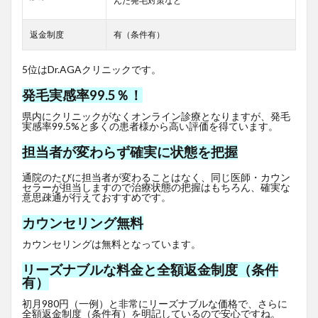
んだ発毛対策など
返金制度
有（条件有）
5位はDr.AGAクリニックです。
発毛実感率99.5％！
県内にクリニックがなくオンライン診療となりますが、発毛
実感率99.5%と多くの患者様から高い評価を得ています。
担当者が変わらず確実に状態を把握
通院のたびに担当者が変わることはなく、同じ医師・カウン
セラーが担当しますので治療状態の把握はもちろん、確実な
意思疎通が行えておすすめです。
カウンセリング無料
カウンセリングは無料となっています。
リーズナブルな料金と全額返金制度（条件
有）
初月980円（一例）と非常にリーズナブルな価格で、さらに
全額返金制度（条件有）を明記しているので安心ですね。