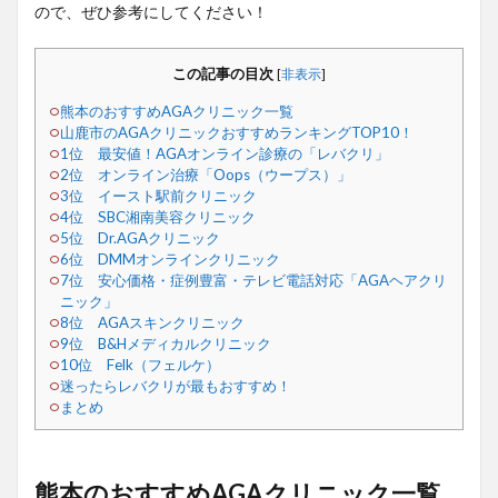
ので、ぜひ参考にしてください！
この記事の目次
[
非表示
]
熊本のおすすめAGAクリニック一覧
山鹿市のAGAクリニックおすすめランキングTOP10！
1位 最安値！AGAオンライン診療の「レバクリ」
2位 オンライン治療「Oops（ウープス）」
3位 イースト駅前クリニック
4位 SBC湘南美容クリニック
5位 Dr.AGAクリニック
6位 DMMオンラインクリニック
7位 安心価格・症例豊富・テレビ電話対応「AGAヘアクリ
ニック」
8位 AGAスキンクリニック
9位 B&Hメディカルクリニック
10位 Felk（フェルケ）
迷ったらレバクリが最もおすすめ！
まとめ
熊本のおすすめAGAクリニック一覧