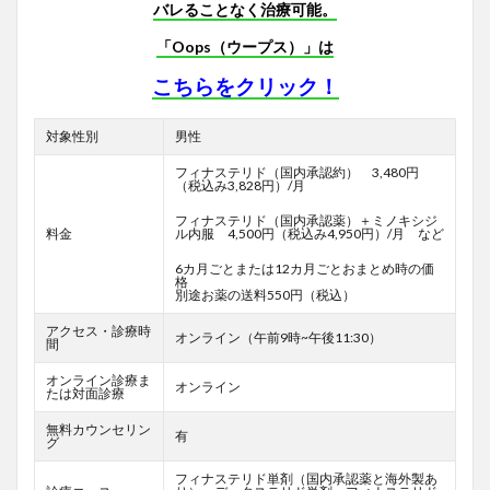
バレることなく治療可能。
「Oops（ウープス）」は
こちらをクリック！
対象性別
男性
フィナステリド（国内承認約） 3,480円
（税込み3,828円）/月
フィナステリド（国内承認薬）＋ミノキシジ
料金
ル内服 4,500円（税込み4,950円）/月 など
6カ月ごとまたは12カ月ごとおまとめ時の価
格
別途お薬の送料550円（税込）
アクセス・診療時
オンライン（午前9時~午後11:30）
間
オンライン診療ま
オンライン
たは対面診療
無料カウンセリン
有
グ
フィナステリド単剤（国内承認薬と海外製あ