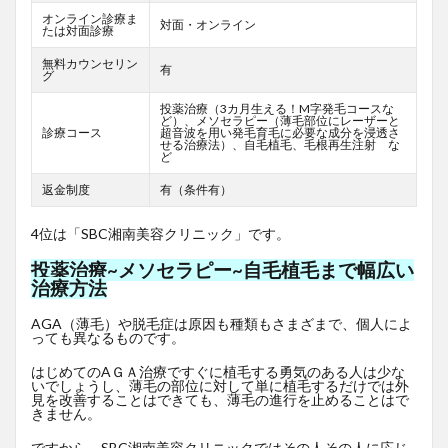
オンライン診療ま
対面・オンライン
たは対面診療
無料カウンセリン
有
グ
投薬治療（3カ月生える！M字発毛コースな
ど）、メソセラピー（薄毛部位にレーザーと
診療コース
超音波を用い発毛育毛に必要な成分を浸透さ
せる治療法）、自毛植毛、毛根再生注射 な
ど
返金制度
有（条件有）
4位は「SBC湘南美容クリニック」です。
投薬治療~メソセラピー~自毛植毛まで幅広い
治療方法
AGA（薄毛）や脱毛症は原因も種類もさまざまで、個人によ
っても異なるものです。
はじめてのAＧＡ治療ですぐに植毛する勇気のある人は少な
いでしょうし、薄毛の部位に対して単に植毛するだけでは外
見を改善することはできても、薄毛の進行を止めることはで
きません。
ですから、SBC湘南美容クリニックではその人その人に応じ