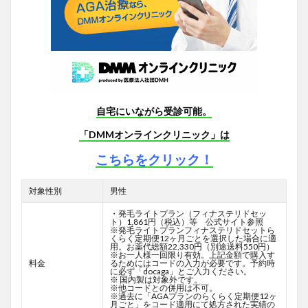
自宅にいながら受診可能。
「DMMオンラインクリニック」は
こちらをクリック！
対象性別
男性
・発毛ライトプラン（フィナステリドセッ
ト）1,861円（税込）等 公式サイト参照
※発毛ライトプランフィナステリドセットら
くらく定期便12ヶ月ごとを選択した場合に適
用。お薬代総額22,330円（別途送料550円）
※お一人様一回限り有効。上記金額で購入す
料金
るためにはコードの入力が必要です。予約時
に必ず「docaga」とご入力ください。
※ 国内製は対象外です。
※他コードとの併用は不可。
※過去に「AGAプランのらくらく定期便12ヶ
月ごと」をコード適用にて処方された実績の