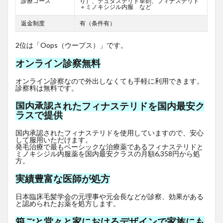
診療コース
り）、デュタステリド単剤、フィナステリド
＋ミノキシジル内服 など
返金制度
有（条件有）
2位は「Oops（ウープス）」です。
オンライン診察無料
オンライン診察なので外出しなくても手軽に利用できます。
診察料は無料です。
国内承認されたフィナステリドを国内最安ク
ラスで提供
国内承認されたフィナステリドを使用していますので、安心
して服用いただけます。
発毛治療で最もベーシックな治療薬であるフィナステリドと
ミノキシジル内服薬を国内最安クラスの月額6,358円から処
方。
実績豊富な医師が処方
日本臨床毛髪学会の元理事や元会長などが診察、効果がある
と認められたお薬を処方します。
箱ごと堂々と家におけるデザインで家族にも