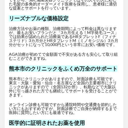
た毛髪の多角的オーダーメイド医療を採用し、患者様に適切
な提案とサポートを行っています。
リーズナブルな価格設定
治療方法やお薬の種類、治療期間によって料金は異なります
が、最もお安いプランだと「3カ月生える！M字発毛コース」
では効果が認められた治療薬であるHRタブレットF
（フィナ
ステリド）3カ月分とHRタブレットM（ミノキシジル）3カ月
分がセットになって10,000円という非常にお安い価格です。
AGA治療が初めてで金額面で不安がある方も安心して取り組
むことができますね。
熊本市のクリニックをふくめ万全のサポート
熊本市にクリニックがありますので、対面診療も可能です。
東京・大阪・愛知・仙台・名古屋など全国の主要都市にクリ
ニックがありますので（全国132か所）、転勤などで大阪以
外に引っ越された方でも継続してサポートを受けることがで
きます。
オンライン診療も可能ですから通院時間や交通費を節約した
い方にもおすすめですが、対面診療でご自身が納得するまで
医師に質問したい方にも最適ですね。
医学的に証明されたお薬を使用