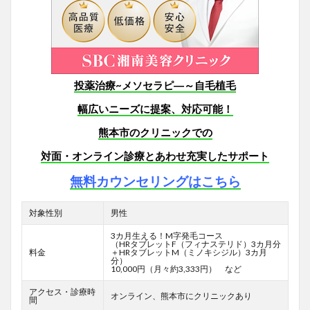
投薬治療~メソセラピ―～自毛植毛
幅広いニーズに提案、対応可能！
熊本市のクリニックでの
対面・オンライン診療とあわせ充実したサポート
無料カウンセリングはこちら
対象性別
男性
3カ月生える！M字発毛コース
（HRタブレットF
（フィナステリド）3カ月分
料金
＋HRタブレットM（ミノキシジル）3カ月
分）
10,000円（月々約3,333円） など
アクセス・診療時
オンライン、熊本市にクリニックあり
間