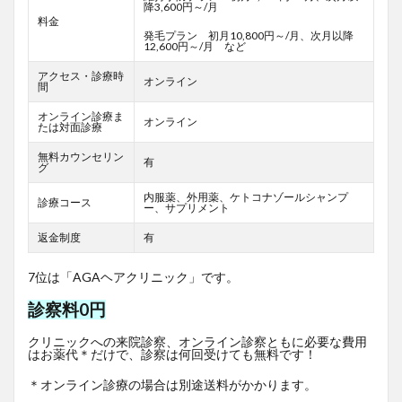
降3,600円～/月
料金
発毛プラン 初月10,800円～/月、次月以降
12,600円～/月 など
アクセス・診療時
オンライン
間
オンライン診療ま
オンライン
たは対面診療
無料カウンセリン
有
グ
内服薬、外用薬、ケトコナゾールシャンプ
診療コース
ー、サプリメント
返金制度
有
7位は「AGAヘアクリニック」です。
診察料0円
クリニックへの来院診察、オンライン診察ともに必要な費用
はお薬代＊だけで、診察は何回受けても無料です！
＊オンライン診療の場合は別途送料がかかります。