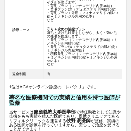
イクルを整えます。
・育毛プラン（フィナステリド内服30錠）
・育毛プランEX（デュタステリド内服30錠）
・育毛プラン＋外用（フィナステリド内服30
錠＋ミノキシジル外用5%1本）
など
守り＋攻めの治療プラン
診療コース
薄毛・抜け毛対策をしながら、太く・強い毛
の発毛を促進します。
・発毛プラン（フィナステリド内服30錠＋ミ
ノキシジル内服30錠）
・発毛プランEX（デュタステリド内服30錠＋
ミノキシジル内服30錠）
・積極発毛プラン（フィナステリド内服30錠
＋ミノキシジル内服30錠＋ミノキシジル外用
5%1本）
など
返金制度
有
1位はAGAオンライン診療の「レバクリ」です。
著名な医療機関での実績と信用を持つ医師が
監修
慶應義塾大学医学部
当サービスは
で特任助教として知識や
技術をもち実績を積んだ医師であり、提携クリニックである
牧野 潤医師
リフィルクリニックを運営する
が監修、実績の
ある医師が診療を行っていますから、安心して治療を受ける
ことができます！