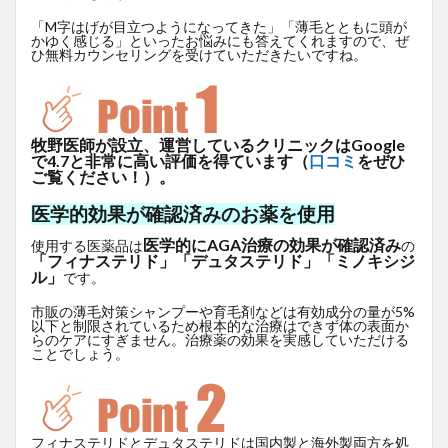
「M字はげが目立つようになってきた」「薄毛とともに頭が
かゆく感じる」といったお悩みにも答えてくれますので、ぜ
ひ無料カウンセリングを受けていただきたいですね。
牧野医師が設立、運営しているクリニックはGoogle
で4.7と非常に高い評価を得ています（
口コミ
をぜひ
ご覧ください！）。
医学的効果が確認済みのお薬を使用
医学的にAGA治療の効果が確認済み
使用する医薬品は
の
「フィナステリド」「デュタステリド」「ミノキシジ
ル」
です。
市販の薄毛対策シャンプーや育毛剤などは有効成分の量が5%
以下と制限されているため根本的な治療はできず体の表面か
らのケアにすぎません。治療薬の効果を実感していただける
ことでしょう。
フィナステリドとデュタステリドは国内製と海外製両方を処