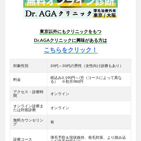
東京以外にもクリニックをもつ
Dr.AGAクリニックに興味がある方は
こちらをクリック！
対象性別
20代～30代の男性（女性向け診療もあり）
税込み3,190円～/月（コースによって異な
料金
る） ※初月980円
アクセス・診療時
オンライン
間
オンライン診療ま
オンライン
たは対面診療
無料カウンセリン
有
グ
薄毛予防＆現状維持、発毛対策、より踏み込
診療コース