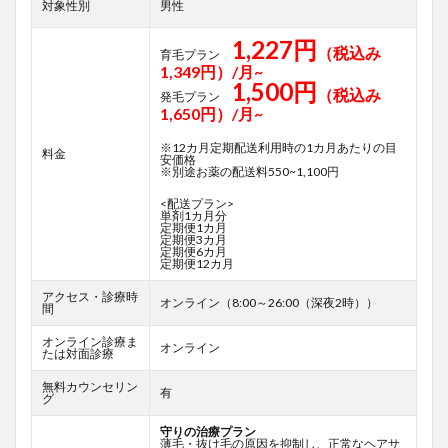
対象性別
男性
1,227円
（税込み
育毛プラン
1,349円）/月~
1,500円
（税込み
発毛プラン
1,650円）/月~
※12カ月定期配送利用時の1カ月あたりの目
料金
安価格
※別途お薬の配送料550~1,100円
<配送プラン>
単剤1カ月分
定期便1カ月
定期便3カ月
定期便6カ月
定期便12カ月
アクセス・診療時
オンライン（8:00～26:00（深夜2時））
間
オンライン診療ま
オンライン
たは対面診療
無料カウンセリン
有
グ
守りの治療プラン
薄毛・抜け毛の原因を抑制し、正常なヘアサ