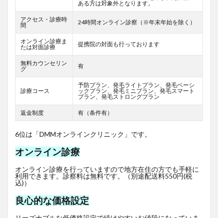
ある方は対象外となります。
アクセス・診療時
24時間オンライン診察（※年末年始を除く）
間
オンライン診療ま
提携院の対面も行っております
たは対面診療
無料カウンセリン
有
グ
予防プラン、発毛ライトプラン、発毛ベーシ
診療コース
ックプラン、発毛ミニプラン、発毛スマート
プラン、発毛ストロングプラン
返金制度
有（条件有）
6位は「DMMオンラインクリニック」です。
オンライン診療
オンライン診療を行っていますので地方在住の方でも手軽に
利用できます。診察料は無料です。（別途配送料550円(税
込)）
良心的な価格設定
リーズナブルな低価格設定で続けやすいお値段になっていま