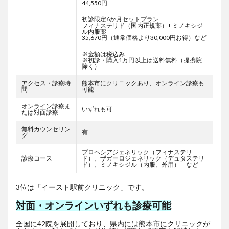
44,550円
初診限定6か月セットプラン
フィナステリド（国内正規薬）+ ミノキシジ
ル内服薬
35,670円（通常価格より30,000円お得）など
※金額は税込み
※初診・購入1万円以上は送料無料（提携院
除く）
アクセス・診療時
熊本市にクリニックあり、オンライン診療も
間
可能
オンライン診療ま
いずれも可
たは対面診療
無料カウンセリン
有
グ
プロペシアジェネリック（フィナステリ
診療コース
ド）、ザガーロジェネリック（デュタステリ
ド）、ミノキシジル（内服、外用） など
3位は「イースト駅前クリニック」です。
対面・オンラインいずれも診療可能
全国に42院を展開しており、県内には熊本市にクリニックが