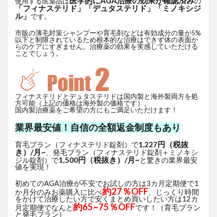
医学的にAGA治療の効果が確認済み
使用する医薬品は
の
「フィナステリド」「デュタステリド」「ミノキシジ
ル」
です。
市販の薄毛対策シャンプーや育毛剤などは有効成分の量が5%
以下と制限されているため根本的な治療はできず体の表面か
らのケアにすぎません。治療薬の効果を実感していただける
ことでしょう。
フィナステリドとデュタステリドは国内製と海外製両方を処
方可能（上記の価格は海外製の価格です）。
国内製治療薬をご希望の方にもご満足いただけます！
業界最安値！自信の全額返金制度もあり
円（税抜
育毛プラン（フィナステリド錠剤）で
1,227
き）/月~
、発毛プラン（フィナステリド錠剤＋ミノキシ
1,500円（税抜き）/月~
ジル錠剤）で
と驚きの業界最安
値を実現！
初めてのAGA治療が不安でお試しの方は3カ月定期便で1
約27％OFF
か月分のみお薬購入に比べ
、じっくり時間
をかけて治療したい方で安くまとめ買いしたい方は12カ
約65~75％OFF
月定期便でなんと
です！（育毛プラン
と発毛プラン）