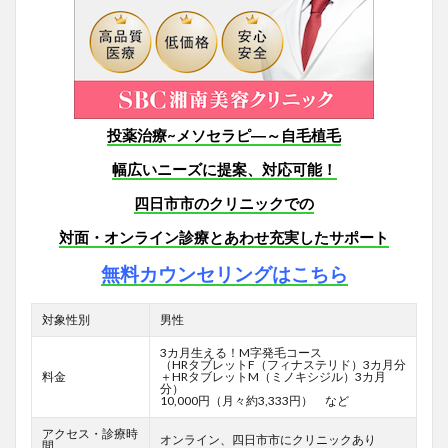
投薬治療~メソセラピ―～自毛植毛
幅広いニーズに提案、対応可能！
四日市市のクリニックでの
対面・オンライン診療とあわせ充実したサポート
無料カウンセリングはこちら
対象性別
男性
3カ月生える！M字発毛コース
（HRタブレットF
（フィナステリド）3カ月分
料金
＋HRタブレットM（ミノキシジル）3カ月
分）
10,000円（月々約3,333円） など
アクセス・診療時
オンライン、四日市市にクリニックあり
間