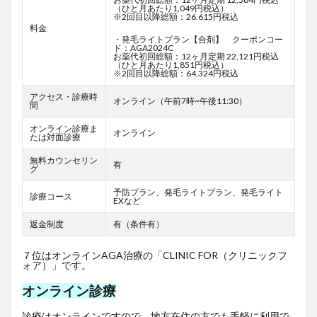
（ひと月あたり1,049円税込）
※2回目以降総額：26,615円税込
料金
・発毛ライトプラン【合剤】 クーポンコー
ド：AGA2024C
お薬代初回総額：12ヶ月定期 22,121円税込
（ひと月あたり1,851円税込）
※2回目以降総額：64,324円税込
アクセス・診療時
オンライン（午前7時~午後11:30）
間
オンライン診療ま
オンライン
たは対面診療
無料カウンセリン
有
グ
予防プラン、発毛ライトプラン、発毛ライト
診療コース
EXなど
返金制度
有（条件有）
７位はオンラインAGA治療の「CLINIC FOR（クリニックフ
ォア）」です。
オンライン診療
診療はオンラインですので、地方在住の方でも手軽に利用で