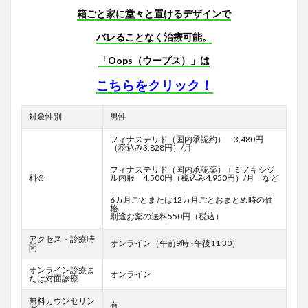
箱ごと家に堂々と置けるデザインで
バレることなく治療可能。
「Oops（ウープス）」は
こちらをクリック！
対象性別
男性
フィナステリド（国内承認約） 3,480円
（税込み3,828円）/月
フィナステリド（国内承認薬）＋ミノキシジ
料金
ル内服 4,500円（税込み4,950円）/月 など
6カ月ごとまたは12カ月ごとおまとめ時の価
格
別途お薬の送料550円（税込）
アクセス・診療時
オンライン（午前9時~午後11:30）
間
オンライン診療ま
オンライン
たは対面診療
無料カウンセリン
有