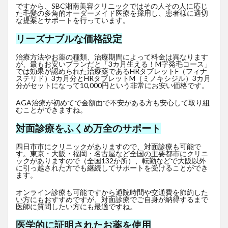
ですから、SBC湘南美容クリニックではその人その人に応じ
た毛髪の多角的オーダーメイド医療を採用し、患者様に適切
な提案とサポートを行っています。
リーズナブルな価格設定
治療方法やお薬の種類、治療期間によって料金は異なります
が、最もお安いプランだと「3カ月生える！M字発毛コース」
では効果が認められた治療薬であるHRタブレットF
（フィナ
ステリド）3カ月分とHRタブレットM（ミノキシジル）3カ月
分がセットになって10,000円という非常にお安い価格です。
AGA治療が初めてで金額面で不安がある方も安心して取り組
むことができますね。
対面診療をふくめ万全のサポート
四日市市にクリニックがありますので、対面診療も可能で
す。東京・大阪・福岡・名古屋など全国の主要都市にクリニ
ックがありますので（全国132か所）、転勤などで大阪以外
に引っ越された方でも継続してサポートを受けることができ
ます。
オンライン診療も可能ですから通院時間や交通費を節約した
い方にもおすすめですが、対面診療でご自身が納得するまで
医師に質問したい方にも最適ですね。
医学的に証明されたお薬を使用