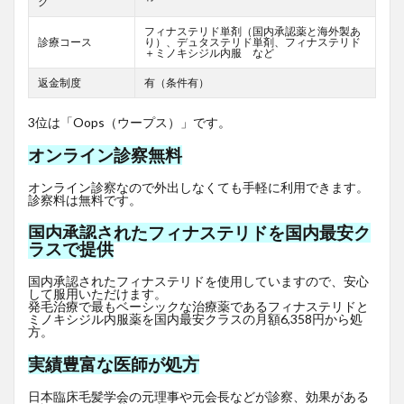
グ
フィナステリド単剤（国内承認薬と海外製あ
診療コース
り）、デュタステリド単剤、フィナステリド
＋ミノキシジル内服 など
返金制度
有（条件有）
3位は「Oops（ウープス）」です。
オンライン診察無料
オンライン診察なので外出しなくても手軽に利用できます。
診察料は無料です。
国内承認されたフィナステリドを国内最安ク
ラスで提供
国内承認されたフィナステリドを使用していますので、安心
して服用いただけます。
発毛治療で最もベーシックな治療薬であるフィナステリドと
ミノキシジル内服薬を国内最安クラスの月額6,358円から処
方。
実績豊富な医師が処方
日本臨床毛髪学会の元理事や元会長などが診察、効果がある