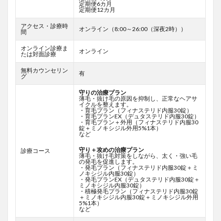
定期便6カ月
定期便12カ月
アクセス・診療時
オンライン（8:00～26:00（深夜2時））
間
オンライン診療ま
オンライン
たは対面診療
無料カウンセリン
有
グ
守りの治療プラン
薄毛・抜け毛の原因を抑制し、正常なヘアサ
イクルを整えます。
・育毛プラン（フィナステリド内服30錠）
・育毛プランEX（デュタステリド内服30錠）
・育毛プラン＋外用（フィナステリド内服30
錠＋ミノキシジル外用5%1本）
など
守り＋攻めの治療プラン
診療コース
薄毛・抜け毛対策をしながら、太く・強い毛
の発毛を促進します。
・発毛プラン（フィナステリド内服30錠＋ミ
ノキシジル内服30錠）
・発毛プランEX（デュタステリド内服30錠＋
ミノキシジル内服30錠）
・積極発毛プラン（フィナステリド内服30錠
＋ミノキシジル内服30錠＋ミノキシジル外用
5%1本）
など