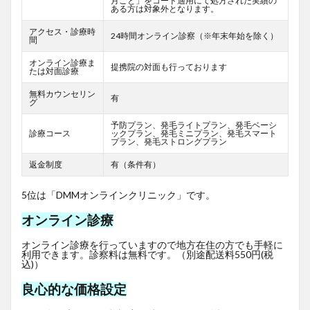
月ごと」をコード適用にて処方された実績の
ある方は対象外となります。
アクセス・診療時
24時間オンライン診察（※年末年始を除く）
間
オンライン診療ま
提携院の対面も行っております
たは対面診療
無料カウンセリン
有
グ
予防プラン、発毛ライトプラン、発毛ベーシ
診療コース
ックプラン、発毛ミニプラン、発毛スマート
プラン、発毛ストロングプラン
返金制度
有（条件有）
5位は「DMMオンラインクリニック」です。
オンライン診療
オンライン診療を行っていますので地方在住の方でも手軽に
利用できます。診察料は無料です。（別途配送料550円(税
込)）
良心的な価格設定