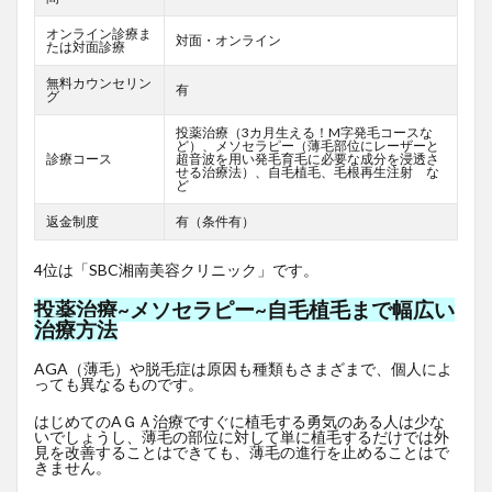
オンライン診療ま
対面・オンライン
たは対面診療
無料カウンセリン
有
グ
投薬治療（3カ月生える！M字発毛コースな
ど）、メソセラピー（薄毛部位にレーザーと
診療コース
超音波を用い発毛育毛に必要な成分を浸透さ
せる治療法）、自毛植毛、毛根再生注射 な
ど
返金制度
有（条件有）
4位は「SBC湘南美容クリニック」です。
投薬治療~メソセラピー~自毛植毛まで幅広い
治療方法
AGA（薄毛）や脱毛症は原因も種類もさまざまで、個人によ
っても異なるものです。
はじめてのAＧＡ治療ですぐに植毛する勇気のある人は少な
いでしょうし、薄毛の部位に対して単に植毛するだけでは外
見を改善することはできても、薄毛の進行を止めることはで
きません。