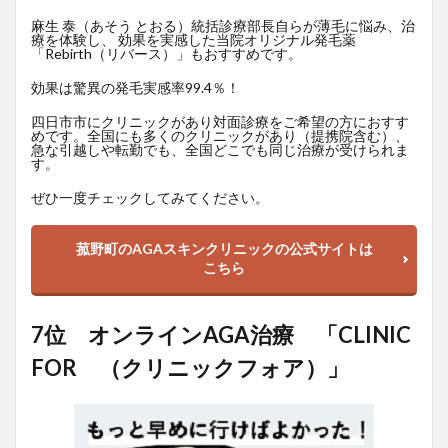
麻生 泰（あそう とおる）統括診療部長自らが薄毛に悩み、治
療を体験し、 効果を実感した当院オリジナル発毛薬
「Rebirth（リバース）」もおすすめです。
効果は驚異の発毛実感率99.4％！
四日市市にクリニックがあり対面診療をご希望の方におすす
めです。全国にも多くのクリニックがあり（提携院含む）、
急な引越しや転勤でも、全国どこでも同じ治療が受けられま
す。
ぜひ一度チェックしてみてください。
菰野町のAGAスキンクリニックの公式サイトは
こちら
7位 オンラインAGA治療 「CLINIC
FOR （クリニックフォア）」