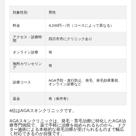
対象性別
男性
料金
4,200円～/月（コースによって異なる）
アクセス・診療時
四日市市にクリニックあり
間
オンライン診療
有
無料カウンセリン
有
グ
AGA予防・進行防止、発毛、発毛効果重視、
診療コース
オンライン診療など
返金
有（条件有）
6位はAGAスキンクリニックです。
AGAスキンクリニックは、発毛・育毛治療に特化したAGA治
療専門病院で、 薬で手軽に治療を始められるものから、 ドク
ター施術による本格的な発毛治療が受けられるものまで幅広
く対応できるのが自慢です。