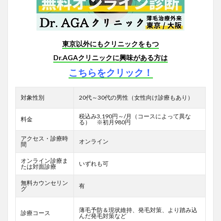
東京以外にもクリニックをもつ
Dr.AGAクリニックに興味がある方は
こちらをクリック！
対象性別
20代～30代の男性（女性向け診療もあり）
税込み3,190円～/月（コースによって異な
料金
る） ※初月980円
アクセス・診療時
オンライン
間
オンライン診療ま
いずれも可
たは対面診療
無料カウンセリン
有
グ
薄毛予防＆現状維持、発毛対策、より踏み込
診療コース
んだ発毛対策など