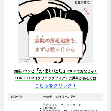
「かまいたち」
お笑いコンビ
のCMでおなじみ！
CLINIC FOR（クリニックフォア）に興味がある方は
こちらをクリック！
対象性別
20代前半～40代後半の男性
・予防プラン クーポンコード：
YOBO2024C
お薬代初回総額：12ヶ月定期 12,584円税込