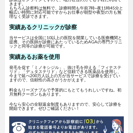
きます。
もちろん診察料は無料で、診療時間も午前7時~夜11時45分と
幅広い時間に対応可能ですからお仕事が朝型や夜型の方も無
理なく受診できます。
実績あるクリニックが診察
当サービスは全国に10以上の医院を開業している医療機関と
提携、その医師が診療にあたっているためAGAの専門クリニ
ックと同等の診療が可能です。
実績あるお薬を使用
発毛を促す「ミノキシジル」、抜け毛を抑える「フィナステ
リド」「デュタステリド」など信頼できる医薬品を使用し、
今まで延べ200万人以上の方が当サービスで診療を受けてい
ますので、信頼性の高さがうかがえます。
料金もリーズナブルで予算的にもとてもうれしいですね。初
月無料クーポンもあります。
今なら安心の全額返金制度もありますので、安心して診療を
開始できます。ぜひご確認ください！