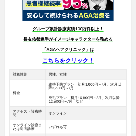
グループ累計診療実績100万件以上！
長友佑都選手がイメージキャラクターを務める
「AGAヘアクリニック」は
こちらをクリック！
対象性別
男性、女性
維持予防プラン 初月1,800円～/月、次月以
降3,600円～/月
料金
発毛プラン 初月10,800円～/月、次月以降
12,600円～/月 など
アクセス・診療時
オンライン
間
オンライン診療ま
いずれも可
たは対面診療