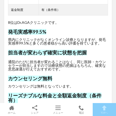
返金制度
有（条件有）
8位はDr.AGAクリニックです。
発毛実感率99.5%
県内にクリニックがなくオンライン診療となりますが、発毛
実感率99.5%と多くの患者様から高い評価を得ています。
担当者が変わらず確実に状態を把握
通院のたびに担当者が変わることはなく、同じ医師・カウン
セラーが担当しますので治療状態の把握はもちろん、確実な
意思疎通が行えておすすめです。
カウンセリング無料
カウンセリングは無料となっています。
リーズナブルな料金と全額返金制度（条件
有）
初月980円（一例）と非常にリーズナブルな価格で、さらに
全額返金制度（条件有）を明記しているので安心ですね。
ホーム
シェア
メニュー
電話
TOPへ