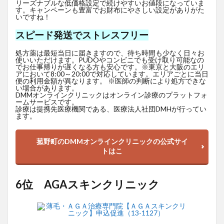
リーズナブルな低価格設定で続けやすいお値段になっていま
す。キャンペーンも豊富でお財布にやさしい設定がありがた
いですね！
スピード発送でストレスフリー
処方薬は最短当日に届きますので、待ち時間も少なく日々お
使いいただけます。PUDOやコンビニでも受け取り可能なの
でお仕事帰りが遅くなる方も安心です。※東京と大阪のエリ
アにおいて8:00～20:00で対応しています。エリアごとに当日
便の利用金額が異なります。 ※医師の判断により処方できな
い場合があります。
DMMオンラインクリニックはオンライン診療のプラットフォ
ームサービスです。
診療は提携先医療機関である、医療法人社団DMHが行ってい
ます。
菰野町のDMMオンラインクリニックの公式サイ
トはこ
6位 AGAスキンクリニック