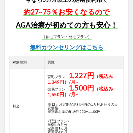
約27~75％お安くなるので
AGA治療が初めての方も安心！
（育毛プラン・発毛プラン）
無料カウンセリングはこちら
対象性別
男性
1,227円
（税込み
育毛プラン
1,349円）/月~
1,500円
（税込み
発毛プラン
1,650円）/月~
※12カ月定期配送利用時の1カ月あたりの目
料金
安価格
※別途お薬の配送料550~1,100円
<配送プラン>
単剤1カ月分
定期便1カ月
定期便3カ月