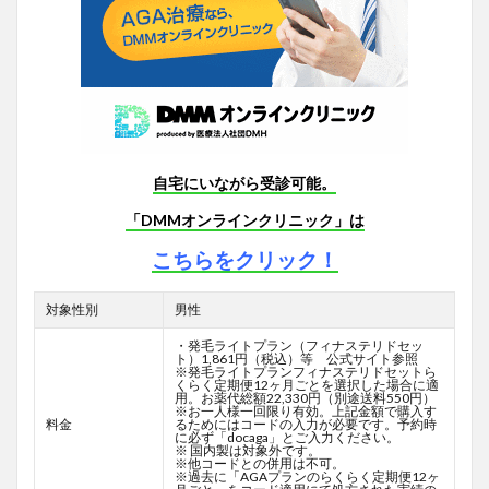
自宅にいながら受診可能。
「DMMオンラインクリニック」は
こちらをクリック！
対象性別
男性
・発毛ライトプラン（フィナステリドセッ
ト）1,861円（税込）等 公式サイト参照
※発毛ライトプランフィナステリドセットら
くらく定期便12ヶ月ごとを選択した場合に適
用。お薬代総額22,330円（別途送料550円）
※お一人様一回限り有効。上記金額で購入す
料金
るためにはコードの入力が必要です。予約時
に必ず「docaga」とご入力ください。
※ 国内製は対象外です。
※他コードとの併用は不可。
※過去に「AGAプランのらくらく定期便12ヶ