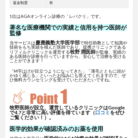
返金制度
有
1位はAGAオンライン診療の「レバクリ」です。
著名な医療機関での実績と信用を持つ医師が
監修
慶應義塾大学医学部
当サービスは
で特任助教として知識や
技術をもち実績を積んだ医師であり、提携クリニックである
牧野 潤医師
リフィルクリニックを運営する
が監修、実績の
ある医師が診療を行っていますから、安心して治療を受ける
ことができます！
「M字はげが目立つようになってきた」「薄毛とともに頭が
かゆく感じる」といったお悩みにも答えてくれますので、ぜ
ひ無料カウンセリングを受けていただきたいですね。
牧野医師が設立、運営しているクリニックはGoogle
で4.7と非常に高い評価を得ています（
口コミ
をぜひ
ご覧ください！）。
医学的効果が確認済みのお薬を使用