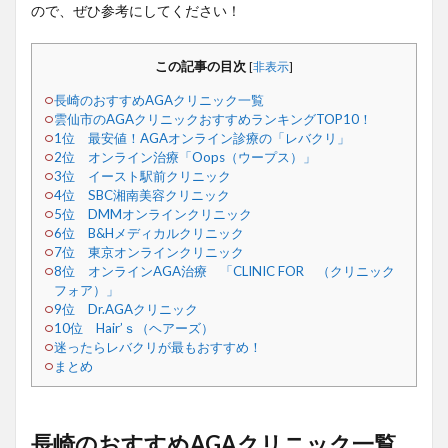
ので、ぜひ参考にしてください！
この記事の目次
[
非表示
]
長崎のおすすめAGAクリニック一覧
雲仙市のAGAクリニックおすすめランキングTOP10！
1位 最安値！AGAオンライン診療の「レバクリ」
2位 オンライン治療「Oops（ウープス）」
3位 イースト駅前クリニック
4位 SBC湘南美容クリニック
5位 DMMオンラインクリニック
6位 B&Hメディカルクリニック
7位 東京オンラインクリニック
8位 オンラインAGA治療 「CLINIC FOR （クリニック
フォア）」
9位 Dr.AGAクリニック
10位 Hair’ｓ（ヘアーズ）
迷ったらレバクリが最もおすすめ！
まとめ
長崎のおすすめAGAクリニック一覧