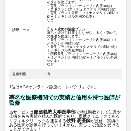
イクルを整えます。
・育毛プラン（フィナステリド内服30錠）
・育毛プランEX（デュタステリド内服30錠）
・育毛プラン＋外用（フィナステリド内服30
錠＋ミノキシジル外用5%1本）
など
守り＋攻めの治療プラン
診療コース
薄毛・抜け毛対策をしながら、太く・強い毛
の発毛を促進します。
・発毛プラン（フィナステリド内服30錠＋ミ
ノキシジル内服30錠）
・発毛プランEX（デュタステリド内服30錠＋
ミノキシジル内服30錠）
・積極発毛プラン（フィナステリド内服30錠
＋ミノキシジル内服30錠＋ミノキシジル外用
5%1本）
など
返金制度
有
1位はAGAオンライン診療の「レバクリ」です。
著名な医療機関での実績と信用を持つ医師が
監修
慶應義塾大学医学部
当サービスは
で特任助教として知識や
技術をもち実績を積んだ医師であり、提携クリニックである
牧野 潤医師
リフィルクリニックを運営する
が監修、実績の
ある医師が診療を行っていますから、安心して治療を受ける
ことができます！