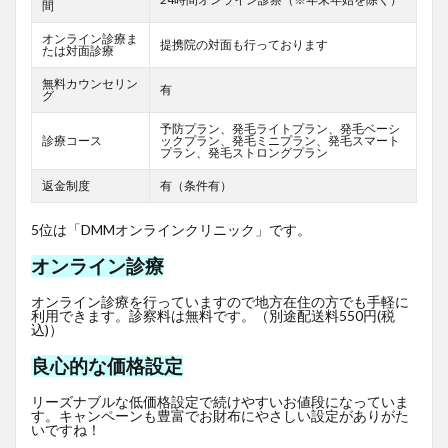
間
オンライン診療ま
提携院の対面も行っております
たは対面診療
無料カウンセリン
有
グ
予防プラン、発毛ライトプラン、発毛ベーシ
診療コース
ックプラン、発毛ミニプラン、発毛スマート
プラン、発毛ストロングプラン
返金制度
有（条件有）
5位は「DMMオンラインクリニック」です。
オンライン診療
オンライン診療を行っていますので地方在住の方でも手軽に
利用できます。診察料は無料です。（別途配送料550円(税
込)）
良心的な価格設定
リーズナブルな低価格設定で続けやすいお値段になっていま
す。キャンペーンも豊富でお財布にやさしい設定がありがた
いですね！