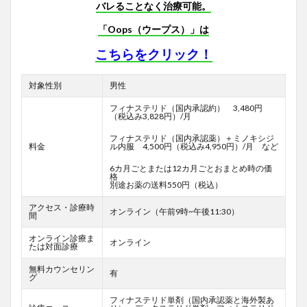
バレることなく治療可能。
「Oops（ウープス）」は
こちらをクリック！
対象性別
男性
フィナステリド（国内承認約） 3,480円
（税込み3,828円）/月
フィナステリド（国内承認薬）＋ミノキシジ
料金
ル内服 4,500円（税込み4,950円）/月 など
6カ月ごとまたは12カ月ごとおまとめ時の価
格
別途お薬の送料550円（税込）
アクセス・診療時
オンライン（午前9時~午後11:30）
間
オンライン診療ま
オンライン
たは対面診療
無料カウンセリン
有
グ
フィナステリド単剤（国内承認薬と海外製あ