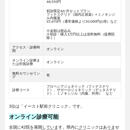
44,550円
初診限定6か月セットプラン
フィナステリド（国内正規薬）+ ミノキシジ
ル内服薬
35,670円（通常価格より30,000円お得）など
※金額は税込み
※初診・購入1万円以上は送料無料（提携院
除く）
アクセス・診療時
オンライン
間
オンライン診療ま
オンライン
たは対面診療
無料カウンセリン
有
グ
プロペシアジェネリック（フィナステリ
診療コース
ド）、ザガーロジェネリック（デュタステリ
ド）、ミノキシジル（内服、外用） など
3位は「イースト駅前クリニック」です。
オンライン診療可能
全国に42院を展開しています。県内にクリニックはありませ