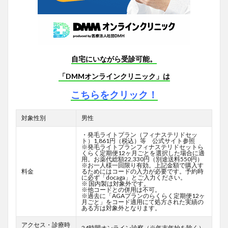
自宅にいながら受診可能。
「DMMオンラインクリニック」は
こちらをクリック！
対象性別
男性
・発毛ライトプラン（フィナステリドセッ
ト）1,861円（税込）等 公式サイト参照
※発毛ライトプランフィナステリドセットら
くらく定期便12ヶ月ごとを選択した場合に適
用。お薬代総額22,330円（別途送料550円）
※お一人様一回限り有効。上記金額で購入す
料金
るためにはコードの入力が必要です。予約時
に必ず「docaga」とご入力ください。
※ 国内製は対象外です。
※他コードとの併用は不可。
※過去に「AGAプランのらくらく定期便12ヶ
月ごと」をコード適用にて処方された実績の
ある方は対象外となります。
アクセス・診療時
24時間オンライン診察（※年末年始を除く）