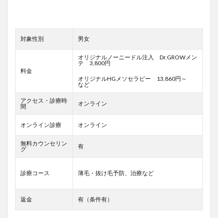
対象性別
男女
オリジナルノーニードル注入 Dr.GROWメン
テ 3,800円
料金
オリジナルHGメソセラピー 13,860円～
など
アクセス・診療時
オンライン
間
オンライン診療
オンライン
無料カウンセリン
有
グ
診療コース
薄毛・抜け毛予防、治療など
返金
有（条件有）