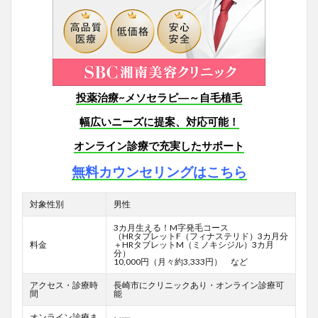
投薬治療~メソセラピ―～自毛植毛
幅広いニーズに提案、対応可能！
オンライン診療で充実したサポート
無料カウンセリングはこちら
対象性別
男性
3カ月生える！M字発毛コース
（HRタブレットF
（フィナステリド）3カ月分
料金
＋HRタブレットM（ミノキシジル）3カ月
分）
10,000円（月々約3,333円） など
アクセス・診療時
長崎市にクリニックあり・オンライン診療可
間
能
オンライン診療ま