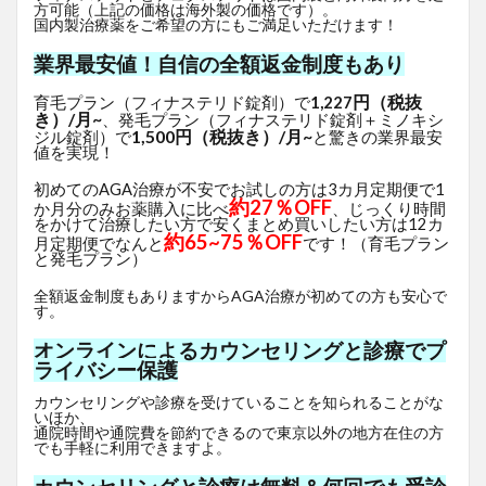
方可能（上記の価格は海外製の価格です）。
国内製治療薬をご希望の方にもご満足いただけます！
業界最安値！自信の全額返金制度もあり
円（税抜
育毛プラン（フィナステリド錠剤）で
1,227
き）/月~
、発毛プラン（フィナステリド錠剤＋ミノキシ
1,500円（税抜き）/月~
ジル錠剤）で
と驚きの業界最安
値を実現！
初めてのAGA治療が不安でお試しの方は3カ月定期便で1
約27％OFF
か月分のみお薬購入に比べ
、じっくり時間
をかけて治療したい方で安くまとめ買いしたい方は12カ
約65~75％OFF
月定期便でなんと
です！（育毛プラン
と発毛プラン）
全額返金制度もありますからAGA治療が初めての方も安心で
す。
オンラインによるカウンセリングと診療でプ
ライバシー保護
カウンセリングや診療を受けていることを知られることがな
いほか、
通院時間や通院費を節約できるので東京以外の地方在住の方
でも手軽に利用できますよ。