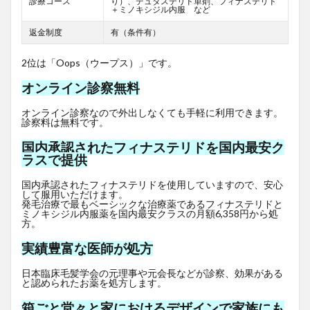
診療コース
り）、デュタステリド単剤、フィナステリド
＋ミノキシジル内服 など
返金制度
有（条件有）
2位は「Oops（ウープス）」です。
オンライン診察無料
オンライン診察なので外出しなくても手軽に利用できます。
診察料は無料です。
国内承認されたフィナステリドを国内最安ク
ラスで提供
国内承認されたフィナステリドを使用していますので、安心
して服用いただけます。
発毛治療で最もベーシックな治療薬であるフィナステリドと
ミノキシジル内服薬を国内最安クラスの月額6,358円から処
方。
実績豊富な医師が処方
日本臨床毛髪学会の元理事や元会長などが診察、効果がある
と認められたお薬を処方します。
箱ごと堂々と家におけるデザインで家族にも