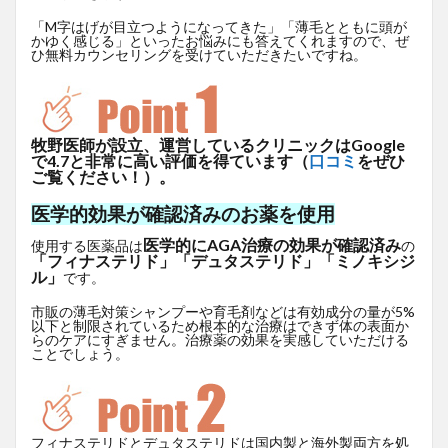
「M字はげが目立つようになってきた」「薄毛とともに頭が
かゆく感じる」といったお悩みにも答えてくれますので、ぜ
ひ無料カウンセリングを受けていただきたいですね。
牧野医師が設立、運営しているクリニックはGoogle
で4.7と非常に高い評価を得ています（
口コミ
をぜひ
ご覧ください！）。
医学的効果が確認済みのお薬を使用
医学的にAGA治療の効果が確認済み
使用する医薬品は
の
「フィナステリド」「デュタステリド」「ミノキシジ
ル」
です。
市販の薄毛対策シャンプーや育毛剤などは有効成分の量が5%
以下と制限されているため根本的な治療はできず体の表面か
らのケアにすぎません。治療薬の効果を実感していただける
ことでしょう。
フィナステリドとデュタステリドは国内製と海外製両方を処