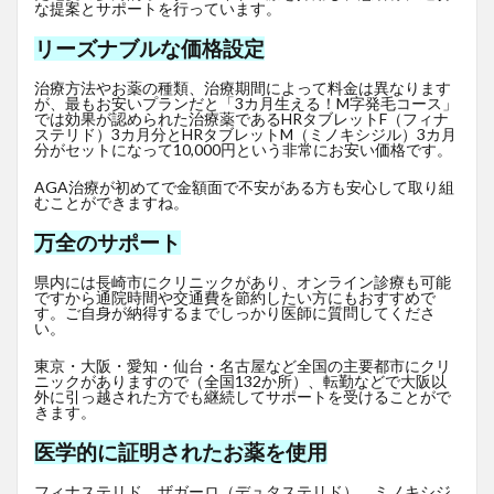
な提案とサポートを行っています。
リーズナブルな価格設定
治療方法やお薬の種類、治療期間によって料金は異なります
が、最もお安いプランだと「3カ月生える！M字発毛コース」
では効果が認められた治療薬であるHRタブレットF
（フィナ
ステリド）3カ月分とHRタブレットM（ミノキシジル）3カ月
分がセットになって10,000円という非常にお安い価格です。
AGA治療が初めてで金額面で不安がある方も安心して取り組
むことができますね。
万全のサポート
県内には長崎市にクリニックがあり、オンライン診療も可能
ですから通院時間や交通費を節約したい方にもおすすめで
す。ご自身が納得するまでしっかり医師に質問してくださ
い。
東京・大阪・愛知・仙台・名古屋など全国の主要都市にクリ
ニックがありますので（全国132か所）、転勤などで大阪以
外に引っ越された方でも継続してサポートを受けることがで
きます。
医学的に証明されたお薬を使用
フィナステリド、ザガーロ（デュタステリド）、ミノキシジ