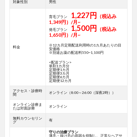
対象性別
男性
1,227円
（税込み
育毛プラン
1,349円）/月~
1,500円
（税込み
発毛プラン
1,650円）/月~
※12カ月定期配送利用時の1カ月あたりの目
料金
安価格
※別途お薬の配送料550~1,100円
<配送プラン>
単剤1カ月分
定期便1カ月
定期便3カ月
定期便6カ月
定期便12カ月
アクセス・診療時
オンライン（8:00～26:00（深夜2時））
間
オンライン診療ま
オンライン
たは対面診療
無料カウンセリン
有
グ
守りの治療プラン
薄毛・抜け毛の原因を抑制し、正常なヘアサ