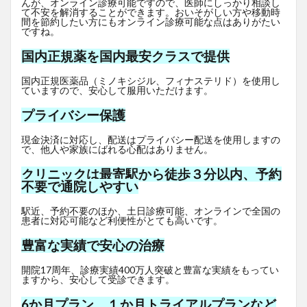
んが、オンライン診療可能ですので、医師にしっかり相談し
て不安を解消することができます。おいそがしい方や移動時
間を節約したい方にもオンライン診療可能な点はありがたい
ですね。
国内正規薬を国内最安クラスで提供
国内正規医薬品（ミノキシジル、フィナステリド）を使用し
ていますので、安心して服用いただけます。
プライバシー保護
現金決済に対応し、配送はプライバシー配送を使用しますの
で、他人や家族にばれる心配はありません。
クリニックは最寄駅から徒歩３分以内、予約
不要で通院しやすい
駅近、予約不要のほか、土日診療可能、オンラインで全国の
患者に対応可能など利便性がとても高いです。
豊富な実績で安心の治療
開院17周年、診療実績400万人突破と豊富な実績をもってい
ますから、安心して受診できます。
6か月プラン、１か月トライアルプランなど