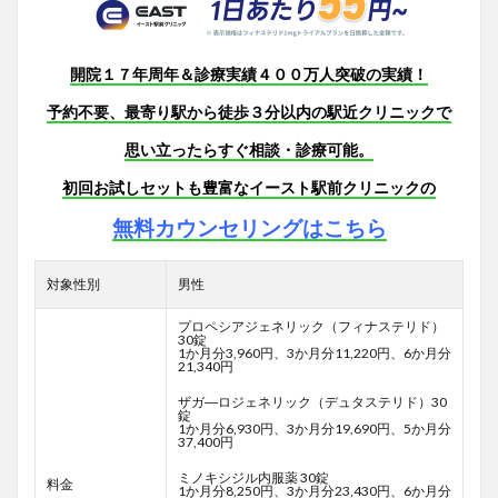
開院１７年周年＆診療実績４００万人突破の実績！
予約不要、最寄り駅から徒歩３分以内の駅近クリニックで
思い立ったらすぐ相談・診療可能。
初回お試しセットも豊富なイースト駅前クリニックの
無料カウンセリングはこちら
対象性別
男性
プロペシアジェネリック（フィナステリド）
30錠
1か月分3,960円、3か月分11,220円、6か月分
21,340円
ザガ―ロジェネリック（デュタステリド）30
錠
1か月分6,930円、3か月分19,690円、5か月分
37,400円
ミノキシジル内服薬 30錠
料金
1か月分8,250円、3か月分23,430円、6か月分