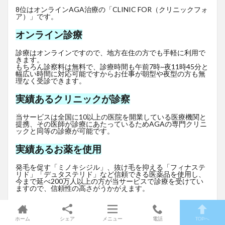
8位はオンラインAGA治療の「CLINIC FOR（クリニックフォ
ア）」です。
オンライン診療
診療はオンラインですので、地方在住の方でも手軽に利用で
きます。
もちろん診察料は無料で、診療時間も午前7時~夜11時45分と
幅広い時間に対応可能ですからお仕事が朝型や夜型の方も無
理なく受診できます。
実績あるクリニックが診察
当サービスは全国に10以上の医院を開業している医療機関と
提携、その医師が診療にあたっているためAGAの専門クリニ
ックと同等の診療が可能です。
実績あるお薬を使用
発毛を促す「ミノキシジル」、抜け毛を抑える「フィナステ
リド」「デュタステリド」など信頼できる医薬品を使用し、
今まで延べ200万人以上の方が当サービスで診療を受けてい
ますので、信頼性の高さがうかがえます。
料金もリーズナブルで予算的にもとてもうれしいですね。初
月無料クーポンもあります。
ホーム
シェア
メニュー
電話
TOPへ