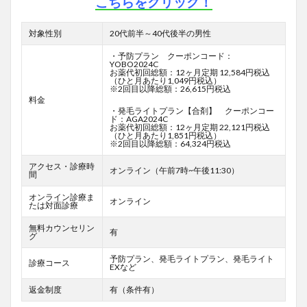
こちらをクリック！
対象性別
20代前半～40代後半の男性
・予防プラン クーポンコード：
YOBO2024C
お薬代初回総額：12ヶ月定期 12,584円税込
（ひと月あたり1,049円税込）
※2回目以降総額：26,615円税込
料金
・発毛ライトプラン【合剤】 クーポンコー
ド：AGA2024C
お薬代初回総額：12ヶ月定期 22,121円税込
（ひと月あたり1,851円税込）
※2回目以降総額：64,324円税込
アクセス・診療時
オンライン（午前7時~午後11:30）
間
オンライン診療ま
オンライン
たは対面診療
無料カウンセリン
有
グ
予防プラン、発毛ライトプラン、発毛ライト
診療コース
EXなど
返金制度
有（条件有）