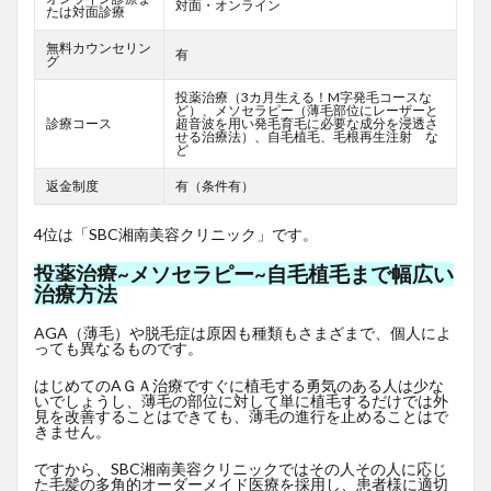
対面・オンライン
たは対面診療
無料カウンセリン
有
グ
投薬治療（3カ月生える！M字発毛コースな
ど）、メソセラピー（薄毛部位にレーザーと
診療コース
超音波を用い発毛育毛に必要な成分を浸透さ
せる治療法）、自毛植毛、毛根再生注射 な
ど
返金制度
有（条件有）
4位は「SBC湘南美容クリニック」です。
投薬治療~メソセラピー~自毛植毛まで幅広い
治療方法
AGA（薄毛）や脱毛症は原因も種類もさまざまで、個人によ
っても異なるものです。
はじめてのAＧＡ治療ですぐに植毛する勇気のある人は少な
いでしょうし、薄毛の部位に対して単に植毛するだけでは外
見を改善することはできても、薄毛の進行を止めることはで
きません。
ですから、SBC湘南美容クリニックではその人その人に応じ
た毛髪の多角的オーダーメイド医療を採用し、患者様に適切