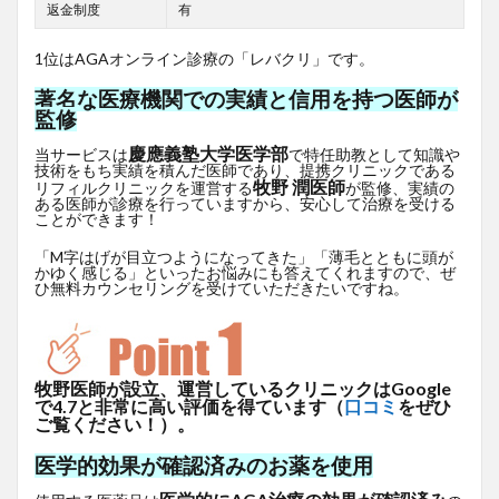
返金制度
有
1位はAGAオンライン診療の「レバクリ」です。
著名な医療機関での実績と信用を持つ医師が
監修
慶應義塾大学医学部
当サービスは
で特任助教として知識や
技術をもち実績を積んだ医師であり、提携クリニックである
牧野 潤医師
リフィルクリニックを運営する
が監修、実績の
ある医師が診療を行っていますから、安心して治療を受ける
ことができます！
「M字はげが目立つようになってきた」「薄毛とともに頭が
かゆく感じる」といったお悩みにも答えてくれますので、ぜ
ひ無料カウンセリングを受けていただきたいですね。
牧野医師が設立、運営しているクリニックはGoogle
で4.7と非常に高い評価を得ています（
口コミ
をぜひ
ご覧ください！）。
医学的効果が確認済みのお薬を使用