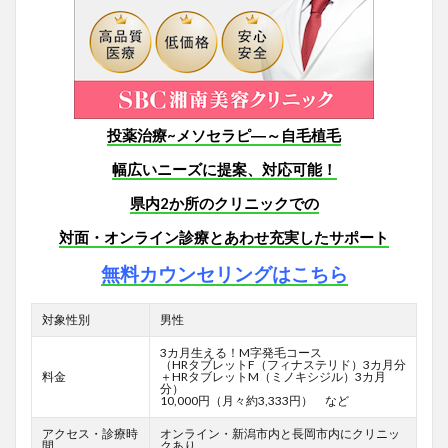
投薬治療~メソセラピ―～自毛植毛
幅広いニーズに提案、対応可能！
県内2か所のクリニックでの
対面・オンライン診療とあわせ充実したサポート
無料カウンセリングはこちら
対象性別
男性
3カ月生える！M字発毛コース
（HRタブレットF
（フィナステリド）3カ月分
料金
＋HRタブレットM（ミノキシジル）3カ月
分）
10,000円（月々約3,333円） など
アクセス・診療時
オンライン・新潟市内と長岡市内にクリニッ
間
クあり