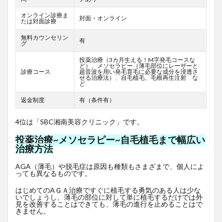
オンライン診療ま
対面・オンライン
たは対面診療
無料カウンセリン
有
グ
投薬治療（3カ月生える！M字発毛コースな
ど）、メソセラピー（薄毛部位にレーザーと
診療コース
超音波を用い発毛育毛に必要な成分を浸透さ
せる治療法）、自毛植毛、毛根再生注射 な
ど
返金制度
有（条件有）
4位は「SBC湘南美容クリニック」です。
投薬治療~メソセラピー~自毛植毛まで幅広い
治療方法
AGA（薄毛）や脱毛症は原因も種類もさまざまで、個人によ
っても異なるものです。
はじめてのAＧＡ治療ですぐに植毛する勇気のある人は少な
いでしょうし、薄毛の部位に対して単に植毛するだけでは外
見を改善することはできても、薄毛の進行を止めることはで
きません。