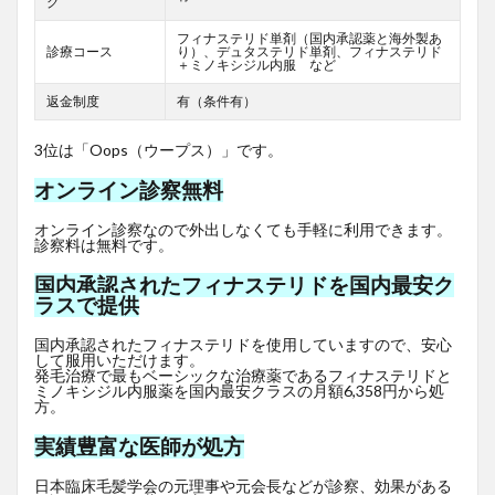
グ
フィナステリド単剤（国内承認薬と海外製あ
診療コース
り）、デュタステリド単剤、フィナステリド
＋ミノキシジル内服 など
返金制度
有（条件有）
3位は「Oops（ウープス）」です。
オンライン診察無料
オンライン診察なので外出しなくても手軽に利用できます。
診察料は無料です。
国内承認されたフィナステリドを国内最安ク
ラスで提供
国内承認されたフィナステリドを使用していますので、安心
して服用いただけます。
発毛治療で最もベーシックな治療薬であるフィナステリドと
ミノキシジル内服薬を国内最安クラスの月額6,358円から処
方。
実績豊富な医師が処方
日本臨床毛髪学会の元理事や元会長などが診察、効果がある