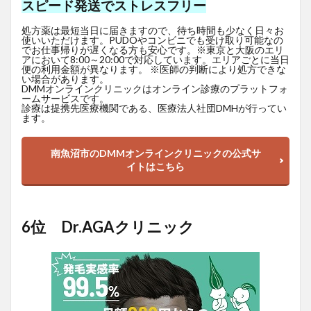
スピード発送でストレスフリー
処方薬は最短当日に届きますので、待ち時間も少なく日々お
使いいただけます。PUDOやコンビニでも受け取り可能なの
でお仕事帰りが遅くなる方も安心です。※東京と大阪のエリ
アにおいて8:00～20:00で対応しています。エリアごとに当日
便の利用金額が異なります。 ※医師の判断により処方できな
い場合があります。
DMMオンラインクリニックはオンライン診療のプラットフォ
ームサービスです。
診療は提携先医療機関である、医療法人社団DMHが行ってい
ます。
南魚沼市のDMMオンラインクリニックの公式サ
イトはこちら
6位 Dr.AGAクリニック