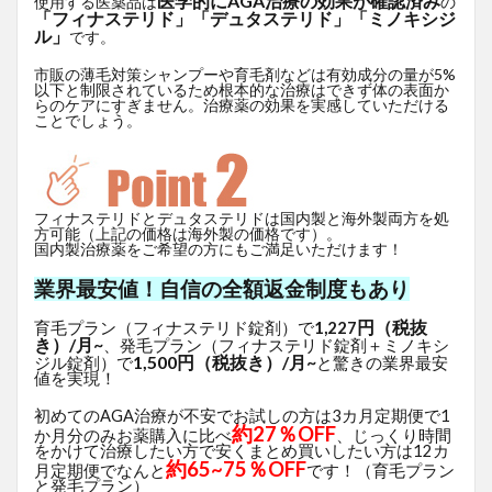
医学的にAGA治療の効果が確認済み
使用する医薬品は
の
「フィナステリド」「デュタステリド」「ミノキシジ
ル」
です。
市販の薄毛対策シャンプーや育毛剤などは有効成分の量が5%
以下と制限されているため根本的な治療はできず体の表面か
らのケアにすぎません。治療薬の効果を実感していただける
ことでしょう。
フィナステリドとデュタステリドは国内製と海外製両方を処
方可能（上記の価格は海外製の価格です）。
国内製治療薬をご希望の方にもご満足いただけます！
業界最安値！自信の全額返金制度もあり
円（税抜
育毛プラン（フィナステリド錠剤）で
1,227
き）/月~
、発毛プラン（フィナステリド錠剤＋ミノキシ
1,500円（税抜き）/月~
ジル錠剤）で
と驚きの業界最安
値を実現！
初めてのAGA治療が不安でお試しの方は3カ月定期便で1
約27％OFF
か月分のみお薬購入に比べ
、じっくり時間
をかけて治療したい方で安くまとめ買いしたい方は12カ
約65~75％OFF
月定期便でなんと
です！（育毛プラン
と発毛プラン）