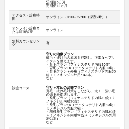
定期便6カ月
定期便12カ月
アクセス・診療時
オンライン（8:00～26:00（深夜2時））
間
オンライン診療ま
オンライン
たは対面診療
無料カウンセリン
有
グ
守りの治療プラン
薄毛・抜け毛の原因を抑制し、正常なヘアサ
イクルを整えます。
・育毛プラン（フィナステリド内服30錠）
・育毛プランEX（デュタステリド内服30錠）
・育毛プラン＋外用（フィナステリド内服30
錠＋ミノキシジル外用5%1本）
など
守り＋攻めの治療プラン
診療コース
薄毛・抜け毛対策をしながら、太く・強い毛
の発毛を促進します。
・発毛プラン（フィナステリド内服30錠＋ミ
ノキシジル内服30錠）
・発毛プランEX（デュタステリド内服30錠＋
ミノキシジル内服30錠）
・積極発毛プラン（フィナステリド内服30錠
＋ミノキシジル内服30錠＋ミノキシジル外用
5%1本）
など