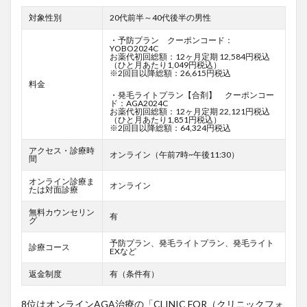
対象性別
20代前半～40代後半の男性
・予防プラン クーポンコード：
YOBO2024C
お薬代初回総額：12ヶ月定期 12,584円税込
（ひと月あたり1,049円税込）
※2回目以降総額：26,615円税込
料金
・発毛ライトプラン【合剤】 クーポンコー
ド：AGA2024C
お薬代初回総額：12ヶ月定期 22,121円税込
（ひと月あたり1,851円税込）
※2回目以降総額：64,324円税込
アクセス・診療時
オンライン（午前7時~午後11:30）
間
オンライン診療ま
オンライン
たは対面診療
無料カウンセリン
有
グ
予防プラン、発毛ライトプラン、発毛ライト
診療コース
EXなど
返金制度
有（条件有）
8位はオンラインAGA治療の「CLINIC FOR（クリニックフォ