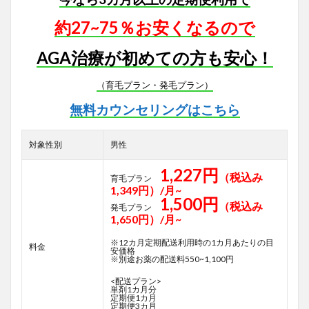
約27~75％お安くなるので
AGA治療が初めての方も安心！
（育毛プラン・発毛プラン）
無料カウンセリングはこちら
対象性別
男性
1,227円
（税込み
育毛プラン
1,349円）/月~
1,500円
（税込み
発毛プラン
1,650円）/月~
※12カ月定期配送利用時の1カ月あたりの目
料金
安価格
※別途お薬の配送料550~1,100円
<配送プラン>
単剤1カ月分
定期便1カ月
定期便3カ月