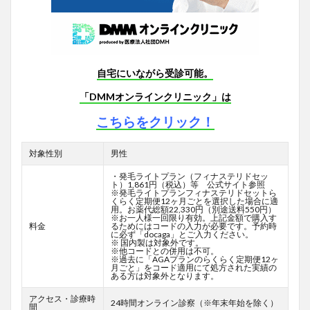
自宅にいながら受診可能。
「DMMオンラインクリニック」は
こちらをクリック！
対象性別
男性
・発毛ライトプラン（フィナステリドセッ
ト）1,861円（税込）等 公式サイト参照
※発毛ライトプランフィナステリドセットら
くらく定期便12ヶ月ごとを選択した場合に適
用。お薬代総額22,330円（別途送料550円）
※お一人様一回限り有効。上記金額で購入す
料金
るためにはコードの入力が必要です。予約時
に必ず「docaga」とご入力ください。
※ 国内製は対象外です。
※他コードとの併用は不可。
※過去に「AGAプランのらくらく定期便12ヶ
月ごと」をコード適用にて処方された実績の
ある方は対象外となります。
アクセス・診療時
24時間オンライン診察（※年末年始を除く）
間