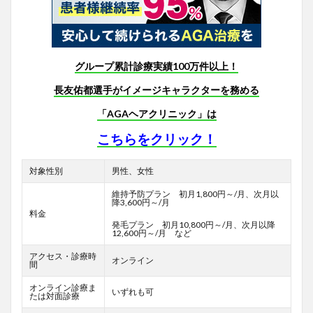
グループ累計診療実績100万件以上！
長友佑都選手がイメージキャラクターを務める
「AGAヘアクリニック」は
こちらをクリック！
対象性別
男性、女性
維持予防プラン 初月1,800円～/月、次月以
降3,600円～/月
料金
発毛プラン 初月10,800円～/月、次月以降
12,600円～/月 など
アクセス・診療時
オンライン
間
オンライン診療ま
いずれも可
たは対面診療