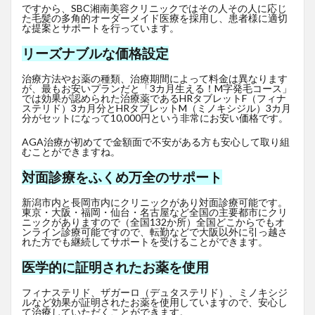
ですから、SBC湘南美容クリニックではその人その人に応じ
た毛髪の多角的オーダーメイド医療を採用し、患者様に適切
な提案とサポートを行っています。
リーズナブルな価格設定
治療方法やお薬の種類、治療期間によって料金は異なります
が、最もお安いプランだと「3カ月生える！M字発毛コース」
では効果が認められた治療薬であるHRタブレットF
（フィナ
ステリド）3カ月分とHRタブレットM（ミノキシジル）3カ月
分がセットになって10,000円という非常にお安い価格です。
AGA治療が初めてで金額面で不安がある方も安心して取り組
むことができますね。
対面診療をふくめ万全のサポート
新潟市内と長岡市内にクリニックがあり対面診療可能です。
東京・大阪・福岡・仙台・名古屋など全国の主要都市にクリ
ニックがありますので（全国132か所）全国どこからでもオ
ンライン診療可能ですので、転勤などで大阪以外に引っ越さ
れた方でも継続してサポートを受けることができます。
医学的に証明されたお薬を使用
フィナステリド、ザガーロ（デュタステリド）、ミノキシジ
ルなど効果が証明されたお薬を使用していますので、安心し
て治療していただくことができます。