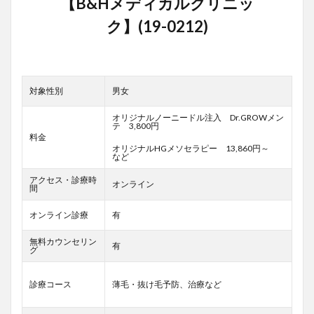
対象性別
男女
オリジナルノーニードル注入 Dr.GROWメン
テ 3,800円
料金
オリジナルHGメソセラピー 13,860円～
など
アクセス・診療時
オンライン
間
オンライン診療
有
無料カウンセリン
有
グ
診療コース
薄毛・抜け毛予防、治療など