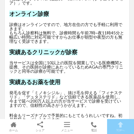
ア）」です。
オンライン診療
診療はオンラインですので、地方在住の方でも手軽に利用で
きます。
もちろん診察料は無料で、診療時間も午前7時~夜11時45分と
幅広い時間に対応可能ですからお仕事が朝型や夜型の方も無
理なく受診できます。
実績あるクリニックが診察
当サービスは全国に10以上の医院を開業している医療機関と
提携、その医師が診療にあたっているためAGAの専門クリニ
ックと同等の診療が可能です。
実績あるお薬を使用
発毛を促す「ミノキシジル」、抜け毛を抑える「フィナステ
リド」「デュタステリド」など信頼できる医薬品を使用し、
今まで延べ200万人以上の方が当サービスで診療を受けてい
ますので、信頼性の高さがうかがえます。
料金もリーズナブルで予算的にもとてもうれしいですね。初
月無料クーポンもあります。
今なら安心の全額返金制度もありますので、安心して診療を
ホーム
シェア
メニュー
電話
TOPへ
開始できます。ぜひご確認ください！