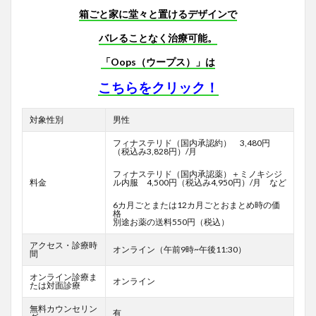
箱ごと家に堂々と置けるデザインで
バレることなく治療可能。
「Oops（ウープス）」は
こちらをクリック！
対象性別
男性
フィナステリド（国内承認約） 3,480円
（税込み3,828円）/月
フィナステリド（国内承認薬）＋ミノキシジ
料金
ル内服 4,500円（税込み4,950円）/月 など
6カ月ごとまたは12カ月ごとおまとめ時の価
格
別途お薬の送料550円（税込）
アクセス・診療時
オンライン（午前9時~午後11:30）
間
オンライン診療ま
オンライン
たは対面診療
無料カウンセリン
有