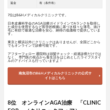
返金
有（条件有）
7位はB&Hメディカルクリニックです。
日本皮膚科学会のAGA治療ガイドラインでAランクを取得し
た成分を使用するなど医学的根拠に基づき様々な薄毛、抜け
毛に有効で最適な治療を安心、納得の低価格で提供していま
す。
東京と横浜以外にクリニックはありませんが、全国どこから
でもオンラインで診療可能です。
アフターフォロー 通院時は頭髪チェック・経過診察だけでは
なく、 専門医の視点から食生活をはじめとしたライフスタイ
ルのアドバイスも行っていますよ！
南魚沼市のB&Hメディカルクリニックの公式サ
イトはこちら
8位 オンラインAGA治療 「CLINIC