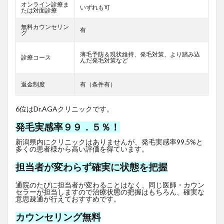
オンライン診療ま
いずれも可
たは対面診療
無料カウンセリン
有
グ
薄毛予防＆現状維持、発毛対策、より踏み込
診療コース
んだ発毛対策など
返金制度
有（条件有）
6位はDr.AGAクリニックです。
発毛実感率９９．５％！
新潟県内にクリニックはありませんが、発毛実感率99.5%と
多くの患者様から高い評価を得ています。
担当者が変わらず確実に状態を把握
通院のたびに担当者が変わることはなく、同じ医師・カウン
セラーが担当しますので治療状態の把握はもちろん、確実な
意思疎通が行えておすすめです。
カウンセリング無料