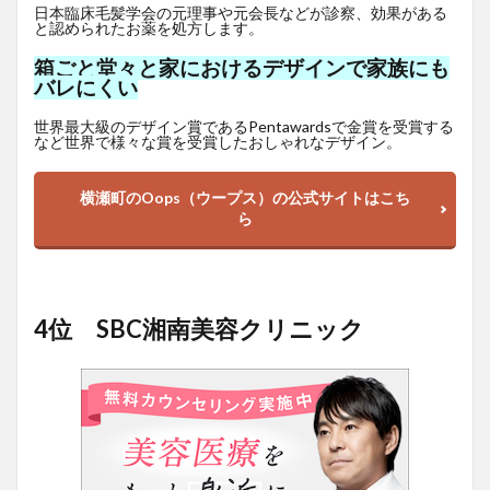
日本臨床毛髪学会の元理事や元会長などが診察、効果がある
と認められたお薬を処方します。
箱ごと堂々と家におけるデザインで家族にも
バレにくい
世界最大級のデザイン賞であるPentawardsで金賞を受賞する
など世界で様々な賞を受賞したおしゃれなデザイン。
横瀬町のOops（ウープス）の公式サイトはこち
ら
4位 SBC湘南美容クリニック