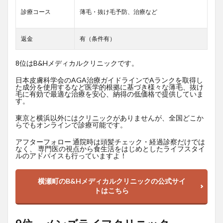
診療コース
薄毛・抜け毛予防、治療など
返金
有（条件有）
8位はB&Hメディカルクリニックです。
日本皮膚科学会のAGA治療ガイドラインでAランクを取得し
た成分を使用するなど医学的根拠に基づき様々な薄毛、抜け
毛に有効で最適な治療を安心、納得の低価格で提供していま
す。
東京と横浜以外にはクリニックがありませんが、全国どこか
らでもオンラインで診療可能です。
アフターフォロー 通院時は頭髪チェック・経過診察だけでは
なく、 専門医の視点から食生活をはじめとしたライフスタイ
ルのアドバイスも行っていますよ！
横瀬町のB&Hメディカルクリニックの公式サイ
トはこちら