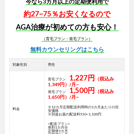
今なら3カ月以上の定期便利用で
約27~75％お安くなるので
AGA治療が初めての方も安心！
（育毛プラン・発毛プラン）
無料カウンセリングはこちら
対象性別
男性
1,227円
（税込み
育毛プラン
1,349円）/月~
1,500円
（税込み
発毛プラン
1,650円）/月~
※12カ月定期配送利用時の1カ月あたりの目
料金
安価格
※別途お薬の配送料550~1,100円
<配送プラン>
単剤1カ月分
定期便1カ月