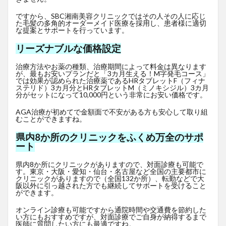
ですから、SBC湘南美容クリニックではその人その人に応じ
た毛髪の多角的オーダーメイド医療を採用し、患者様に適切
な提案とサポートを行っています。
リーズナブルな価格設定
治療方法やお薬の種類、治療期間によって料金は異なります
が、最もお安いプランだと「3カ月生える！M字発毛コース」
では効果が認められた治療薬であるHRタブレットF
（フィナ
ステリド）3カ月分とHRタブレットM（ミノキシジル）3カ月
分がセットになって10,000円という非常にお安い価格です。
AGA治療が初めてで金額面で不安がある方も安心して取り組
むことができますね。
県内8か所のクリニックをふくめ万全のサポ
ート
県内8か所にクリニックがありますので、対面診療も可能で
す。東京・大阪・愛知・仙台・名古屋など全国の主要都市に
クリニックがありますので（全国132か所）、転勤などで大
阪以外に引っ越された方でも継続してサポートを受けること
ができます。
オンライン診療も可能ですから通院時間や交通費を節約した
い方にもおすすめですが、対面診療でご自身が納得するまで
医師に質問したい方にも最適ですね。