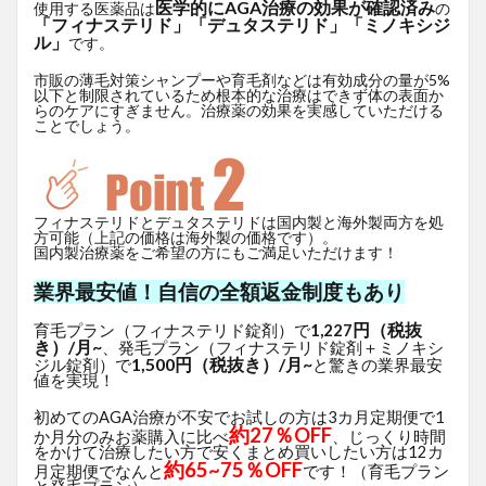
医学的にAGA治療の効果が確認済み
使用する医薬品は
の
「フィナステリド」「デュタステリド」「ミノキシジ
ル」
です。
市販の薄毛対策シャンプーや育毛剤などは有効成分の量が5%
以下と制限されているため根本的な治療はできず体の表面か
らのケアにすぎません。治療薬の効果を実感していただける
ことでしょう。
フィナステリドとデュタステリドは国内製と海外製両方を処
方可能（上記の価格は海外製の価格です）。
国内製治療薬をご希望の方にもご満足いただけます！
業界最安値！自信の全額返金制度もあり
円（税抜
育毛プラン（フィナステリド錠剤）で
1,227
き）/月~
、発毛プラン（フィナステリド錠剤＋ミノキシ
1,500円（税抜き）/月~
ジル錠剤）で
と驚きの業界最安
値を実現！
初めてのAGA治療が不安でお試しの方は3カ月定期便で1
約27％OFF
か月分のみお薬購入に比べ
、じっくり時間
をかけて治療したい方で安くまとめ買いしたい方は12カ
約65~75％OFF
月定期便でなんと
です！（育毛プラン