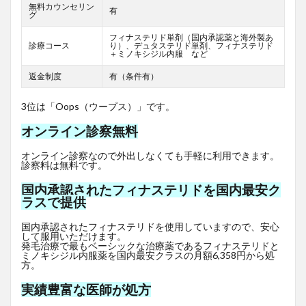
無料カウンセリン
有
グ
フィナステリド単剤（国内承認薬と海外製あ
診療コース
り）、デュタステリド単剤、フィナステリド
＋ミノキシジル内服 など
返金制度
有（条件有）
3位は「Oops（ウープス）」です。
オンライン診察無料
オンライン診察なので外出しなくても手軽に利用できます。
診察料は無料です。
国内承認されたフィナステリドを国内最安ク
ラスで提供
国内承認されたフィナステリドを使用していますので、安心
して服用いただけます。
発毛治療で最もベーシックな治療薬であるフィナステリドと
ミノキシジル内服薬を国内最安クラスの月額6,358円から処
方。
実績豊富な医師が処方