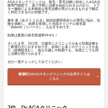
AGAスキンクリニックは、発毛・育毛治療に特化したAGA治
療専門病院で、 薬で手軽に治療を始められるものから、 ドク
ター施術による本格的な発毛治療が受けられるものまで幅広
く対応できるのが自慢です。
麻生 泰（あそう とおる）統括診療部長自らが薄毛に悩み、治
療を体験し、 効果を実感した当院オリジナル発毛薬
「Rebirth（リバース）」もおすすめです。
効果は驚異の発毛実感率99.4％！
さいたま市、川口市、川越市にクリニックがあり対面診療を
ご希望の方におすすめです。全国にも多くのクリニックがあ
り（提携院含む）、急な引越しや転勤でも、全国どこでも同
じ治療が受けられます。
ぜひ一度チェックしてみてください。
横瀬町のAGAスキンクリニックの公式サイトは
こちら
7位 Dr.AGAクリニック