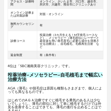
アクセス・診療時
オンライン、さいたま市、川口市、越谷市、
間
所沢市、川越市、熊谷市にクリニックあり
オンライン診療ま
対面・オンライン
たは対面診療
無料カウンセリン
有
グ
投薬治療（3カ月生える！M字発毛コースな
ど）、メソセラピー（薄毛部位にレーザーと
診療コース
超音波を用い発毛育毛に必要な成分を浸透さ
せる治療法）、自毛植毛、毛根再生注射 な
ど
返金制度
有（条件有）
4位は「SBC湘南美容クリニック」です。
投薬治療~メソセラピー~自毛植毛まで幅広い
治療方法
AGA（薄毛）や脱毛症は原因も種類もさまざまで、個人によ
っても異なるものです。
はじめてのAＧＡ治療ですぐに植毛する勇気のある人は少な
いでしょうし、薄毛の部位に対して単に植毛するだけでは外
見を改善することはできても、薄毛の進行を止めることはで
きません。