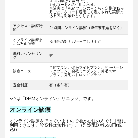
※ 国内製は対象外です。
※他コードとの併用は不可。
※過去に「AGAプランのらくらく定期便12ヶ
月ごと」をコード適用にて処方された実績の
ある方は対象外となります。
アクセス・診療時
24時間オンライン診察（※年末年始を除く）
間
オンライン診療ま
提携院の対面も行っております
たは対面診療
無料カウンセリン
有
グ
予防プラン、発毛ライトプラン、発毛ベーシ
診療コース
ックプラン、発毛ミニプラン、発毛スマート
プラン、発毛ストロングプラン
返金制度
有（条件有）
5位は「DMMオンラインクリニック」です。
オンライン診療
オンライン診療を行っていますので地方在住の方でも手軽に
利用できます。診察料は無料です。（別途配送料550円(税
込)）