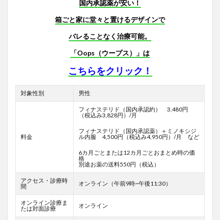
国内承認薬が安い！
箱ごと家に堂々と置けるデザインで
バレることなく治療可能。
「Oops（ウープス）」は
こちらをクリック！
対象性別
男性
フィナステリド（国内承認約） 3,480円
（税込み3,828円）/月
フィナステリド（国内承認薬）＋ミノキシジ
料金
ル内服 4,500円（税込み4,950円）/月 など
6カ月ごとまたは12カ月ごとおまとめ時の価
格
別途お薬の送料550円（税込）
アクセス・診療時
オンライン（午前9時~午後11:30）
間
オンライン診療ま
オンライン
たは対面診療