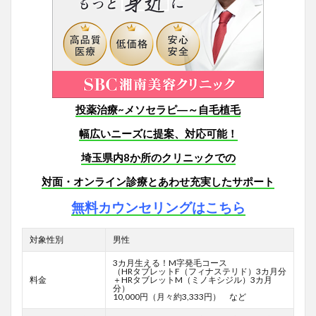
投薬治療~メソセラピ―～自毛植毛
幅広いニーズに提案、対応可能！
埼玉県内8か所のクリニックでの
対面・オンライン診療とあわせ充実したサポート
無料カウンセリングはこちら
対象性別
男性
3カ月生える！M字発毛コース
（HRタブレットF
（フィナステリド）3カ月分
料金
＋HRタブレットM（ミノキシジル）3カ月
分）
10,000円（月々約3,333円） など