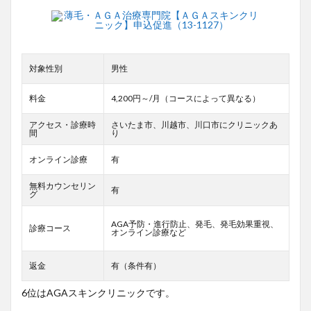
対象性別
男性
料金
4,200円～/月（コースによって異なる）
アクセス・診療時
さいたま市、川越市、川口市にクリニックあ
間
り
オンライン診療
有
無料カウンセリン
有
グ
AGA予防・進行防止、発毛、発毛効果重視、
診療コース
オンライン診療など
返金
有（条件有）
6位はAGAスキンクリニックです。