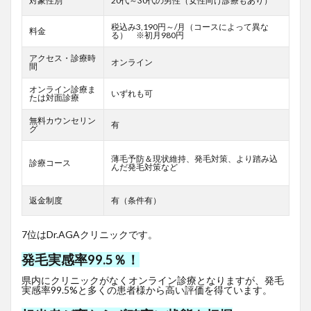
対象性別
20代～30代の男性（女性向け診療もあり）
税込み3,190円～/月（コースによって異な
料金
る） ※初月980円
アクセス・診療時
オンライン
間
オンライン診療ま
いずれも可
たは対面診療
無料カウンセリン
有
グ
薄毛予防＆現状維持、発毛対策、より踏み込
診療コース
んだ発毛対策など
返金制度
有（条件有）
7位はDr.AGAクリニックです。
発毛実感率99.5％！
県内にクリニックがなくオンライン診療となりますが、発毛
実感率99.5%と多くの患者様から高い評価を得ています。