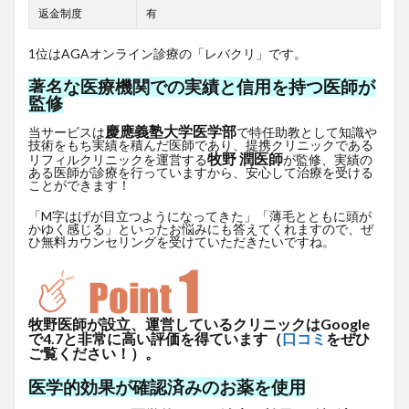
返金制度
有
1位はAGAオンライン診療の「レバクリ」です。
著名な医療機関での実績と信用を持つ医師が
監修
慶應義塾大学医学部
当サービスは
で特任助教として知識や
技術をもち実績を積んだ医師であり、提携クリニックである
牧野 潤医師
リフィルクリニックを運営する
が監修、実績の
ある医師が診療を行っていますから、安心して治療を受ける
ことができます！
「M字はげが目立つようになってきた」「薄毛とともに頭が
かゆく感じる」といったお悩みにも答えてくれますので、ぜ
ひ無料カウンセリングを受けていただきたいですね。
牧野医師が設立、運営しているクリニックはGoogle
で4.7と非常に高い評価を得ています（
口コミ
をぜひ
ご覧ください！）。
医学的効果が確認済みのお薬を使用