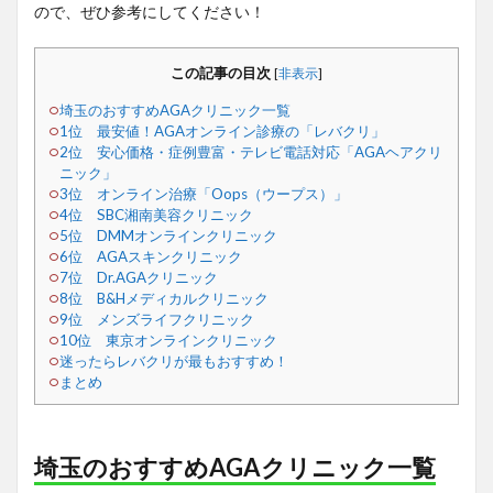
ので、ぜひ参考にしてください！
この記事の目次
[
非表示
]
埼玉のおすすめAGAクリニック一覧
1位 最安値！AGAオンライン診療の「レバクリ」
2位 安心価格・症例豊富・テレビ電話対応「AGAヘアクリ
ニック」
3位 オンライン治療「Oops（ウープス）」
4位 SBC湘南美容クリニック
5位 DMMオンラインクリニック
6位 AGAスキンクリニック
7位 Dr.AGAクリニック
8位 B&Hメディカルクリニック
9位 メンズライフクリニック
10位 東京オンラインクリニック
迷ったらレバクリが最もおすすめ！
まとめ
埼玉のおすすめAGAクリニック一覧