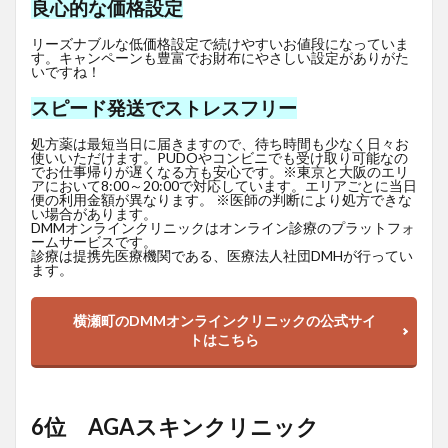
良心的な価格設定
リーズナブルな低価格設定で続けやすいお値段になっていま
す。キャンペーンも豊富でお財布にやさしい設定がありがた
いですね！
スピード発送でストレスフリー
処方薬は最短当日に届きますので、待ち時間も少なく日々お
使いいただけます。PUDOやコンビニでも受け取り可能なの
でお仕事帰りが遅くなる方も安心です。※東京と大阪のエリ
アにおいて8:00～20:00で対応しています。エリアごとに当日
便の利用金額が異なります。 ※医師の判断により処方できな
い場合があります。
DMMオンラインクリニックはオンライン診療のプラットフォ
ームサービスです。
診療は提携先医療機関である、医療法人社団DMHが行ってい
ます。
横瀬町のDMMオンラインクリニックの公式サイ
トはこちら
6位 AGAスキンクリニック