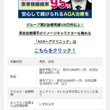
グループ累計診療実績100万件以上！
長友佑都選手がイメージキャラクターを務める
「AGAヘアクリニック」は
こちらをクリック！
対象性別
男性、女性
維持予防プラン 初月1,800円～/月、次月以
降3,600円～/月
料金
発毛プラン 初月10,800円～/月、次月以降
12,600円～/月 など
アクセス・診療時
オンライン、さいたま市大宮にクリニックあ
間
り
オンライン診療ま
いずれも可
たは対面診療