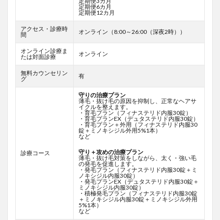
定期便3カ月
定期便6カ月
定期便12カ月
アクセス・診療時
オンライン（8:00～26:00（深夜2時））
間
オンライン診療ま
オンライン
たは対面診療
無料カウンセリン
有
グ
守りの治療プラン
薄毛・抜け毛の原因を抑制し、正常なヘアサ
イクルを整えます。
・育毛プラン（フィナステリド内服30錠）
・育毛プランEX（デュタステリド内服30錠）
・育毛プラン＋外用（フィナステリド内服30
錠＋ミノキシジル外用5%1本）
など
守り＋攻めの治療プラン
診療コース
薄毛・抜け毛対策をしながら、太く・強い毛
の発毛を促進します。
・発毛プラン（フィナステリド内服30錠＋ミ
ノキシジル内服30錠）
・発毛プランEX（デュタステリド内服30錠＋
ミノキシジル内服30錠）
・積極発毛プラン（フィナステリド内服30錠
＋ミノキシジル内服30錠＋ミノキシジル外用
5%1本）
など