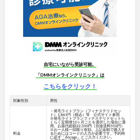
自宅にいながら受診可能。
「DMMオンラインクリニック」は
こちらをクリック！
対象性別
男性
・発毛ライトプラン（フィナステリドセッ
ト）1,861円（税込）等 公式サイト参照
※発毛ライトプランフィナステリドセットら
くらく定期便12ヶ月ごとを選択した場合に適
用。お薬代総額22,330円（別途送料550円）
※お一人様一回限り有効。上記金額で購入す
料金
るためにはコードの入力が必要です。予約時
に必ず「docaga」とご入力ください。