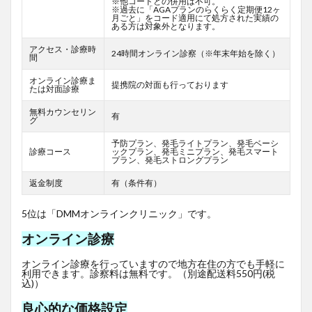
※他コードとの併用は不可。
※過去に「AGAプランのらくらく定期便12ヶ
月ごと」をコード適用にて処方された実績の
ある方は対象外となります。
アクセス・診療時
24時間オンライン診察（※年末年始を除く）
間
オンライン診療ま
提携院の対面も行っております
たは対面診療
無料カウンセリン
有
グ
予防プラン、発毛ライトプラン、発毛ベーシ
診療コース
ックプラン、発毛ミニプラン、発毛スマート
プラン、発毛ストロングプラン
返金制度
有（条件有）
5位は「DMMオンラインクリニック」です。
オンライン診療
オンライン診療を行っていますので地方在住の方でも手軽に
利用できます。診察料は無料です。（別途配送料550円(税
込)）
良心的な価格設定