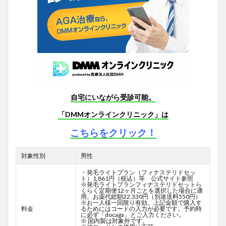
自宅にいながら受診可能。
「DMMオンラインクリニック」は
こちらをクリック！
対象性別
男性
・発毛ライトプラン（フィナステリドセッ
ト）1,861円（税込）等 公式サイト参照
※発毛ライトプランフィナステリドセットら
くらく定期便12ヶ月ごとを選択した場合に適
用。お薬代総額22,330円（別途送料550円）
※お一人様一回限り有効。上記金額で購入す
料金
るためにはコードの入力が必要です。予約時
に必ず「docaga」とご入力ください。
※ 国内製は対象外です。