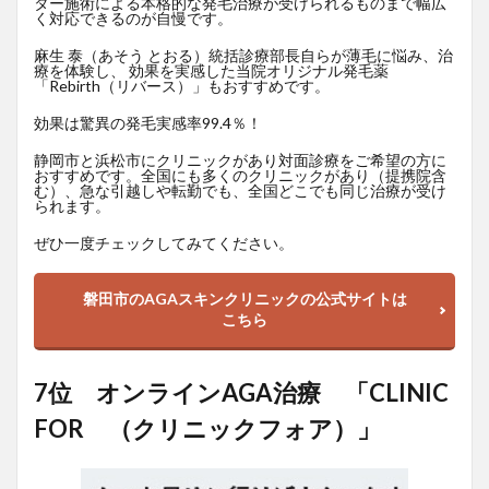
ター施術による本格的な発毛治療が受けられるものまで幅広
く対応できるのが自慢です。
麻生 泰（あそう とおる）統括診療部長自らが薄毛に悩み、治
療を体験し、 効果を実感した当院オリジナル発毛薬
「Rebirth（リバース）」もおすすめです。
効果は驚異の発毛実感率99.4％！
静岡市と浜松市にクリニックがあり対面診療をご希望の方に
おすすめです。全国にも多くのクリニックがあり（提携院含
む）、急な引越しや転勤でも、全国どこでも同じ治療が受け
られます。
ぜひ一度チェックしてみてください。
磐田市のAGAスキンクリニックの公式サイトは
こちら
7位 オンラインAGA治療 「CLINIC
FOR （クリニックフォア）」