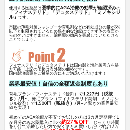
医学的にAGA治療の効果が確認済み
使用する医薬品は
の
「フィナステリド」「デュタステリド」「ミノキシジ
ル」
です。
市販の薄毛対策シャンプーや育毛剤などは有効成分の量が5%
以下と制限されているため根本的な治療はできず体の表面か
らのケアにすぎません。治療薬の効果を実感していただける
ことでしょう。
フィナステリドとデュタステリドは国内製と海外製両方を処
方可能（上記の価格は海外製の価格です）。
国内製治療薬をご希望の方にもご満足いただけます！
業界最安値！自信の全額返金制度もあり
円（税抜
育毛プラン（フィナステリド錠剤）で
1,227
き）/月~
、発毛プラン（フィナステリド錠剤＋ミノキシ
1,500円（税抜き）/月~
ジル錠剤）で
と驚きの業界最安
値を実現！
初めてのAGA治療が不安でお試しの方は3カ月定期便で1
約27％OFF
か月分のみお薬購入に比べ
、じっくり時間
をかけて治療したい方で安くまとめ買いしたい方は12カ