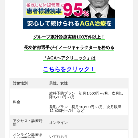
グループ累計診療実績100万件以上！
長友佑都選手がイメージキャラクターを務める
「AGAヘアクリニック」は
こちらをクリック！
対象性別
男性、女性
維持予防プラン 初月1,800円～/月、次月以
降3,600円～/月
料金
発毛プラン 初月10,800円～/月、次月以降
12,600円～/月 など
アクセス・診療時
オンライン
間
オンライン診療ま
いずれも可