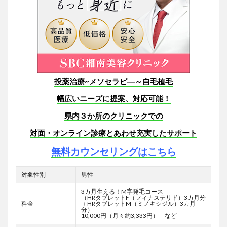
投薬治療~メソセラピ―～自毛植毛
幅広いニーズに提案、対応可能！
県内３か所のクリニックでの
対面・オンライン診療とあわせ充実したサポート
無料カウンセリングはこちら
対象性別
男性
3カ月生える！M字発毛コース
（HRタブレットF
（フィナステリド）3カ月分
料金
＋HRタブレットM（ミノキシジル）3カ月
分）
10,000円（月々約3,333円） など