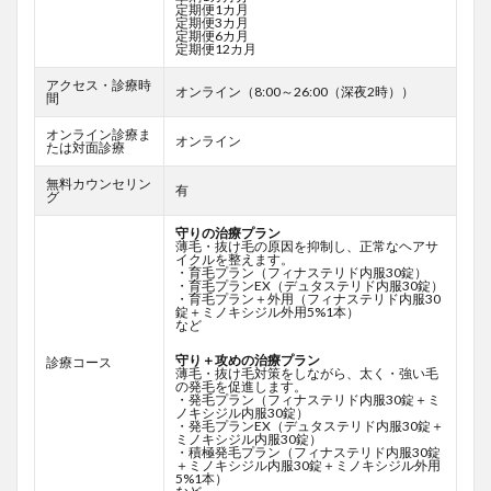
定期便1カ月
定期便3カ月
定期便6カ月
定期便12カ月
アクセス・診療時
オンライン（8:00～26:00（深夜2時））
間
オンライン診療ま
オンライン
たは対面診療
無料カウンセリン
有
グ
守りの治療プラン
薄毛・抜け毛の原因を抑制し、正常なヘアサ
イクルを整えます。
・育毛プラン（フィナステリド内服30錠）
・育毛プランEX（デュタステリド内服30錠）
・育毛プラン＋外用（フィナステリド内服30
錠＋ミノキシジル外用5%1本）
など
守り＋攻めの治療プラン
診療コース
薄毛・抜け毛対策をしながら、太く・強い毛
の発毛を促進します。
・発毛プラン（フィナステリド内服30錠＋ミ
ノキシジル内服30錠）
・発毛プランEX（デュタステリド内服30錠＋
ミノキシジル内服30錠）
・積極発毛プラン（フィナステリド内服30錠
＋ミノキシジル内服30錠＋ミノキシジル外用
5%1本）