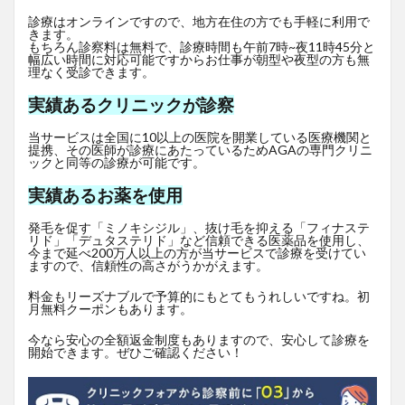
診療はオンラインですので、地方在住の方でも手軽に利用で
きます。
もちろん診察料は無料で、診療時間も午前7時~夜11時45分と
幅広い時間に対応可能ですからお仕事が朝型や夜型の方も無
理なく受診できます。
実績あるクリニックが診察
当サービスは全国に10以上の医院を開業している医療機関と
提携、その医師が診療にあたっているためAGAの専門クリニ
ックと同等の診療が可能です。
実績あるお薬を使用
発毛を促す「ミノキシジル」、抜け毛を抑える「フィナステ
リド」「デュタステリド」など信頼できる医薬品を使用し、
今まで延べ200万人以上の方が当サービスで診療を受けてい
ますので、信頼性の高さがうかがえます。
料金もリーズナブルで予算的にもとてもうれしいですね。初
月無料クーポンもあります。
今なら安心の全額返金制度もありますので、安心して診療を
開始できます。ぜひご確認ください！