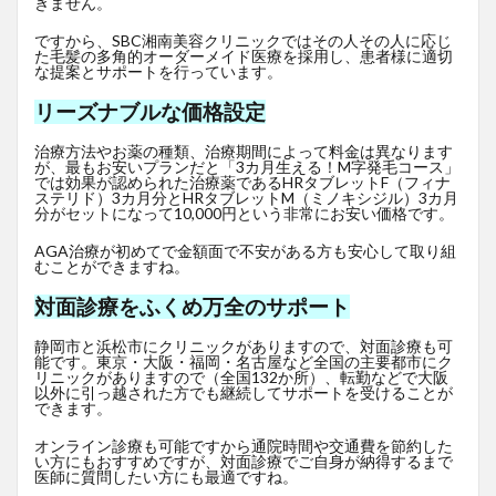
きません。
ですから、SBC湘南美容クリニックではその人その人に応じ
た毛髪の多角的オーダーメイド医療を採用し、患者様に適切
な提案とサポートを行っています。
リーズナブルな価格設定
治療方法やお薬の種類、治療期間によって料金は異なります
が、最もお安いプランだと「3カ月生える！M字発毛コース」
では効果が認められた治療薬であるHRタブレットF
（フィナ
ステリド）3カ月分とHRタブレットM（ミノキシジル）3カ月
分がセットになって10,000円という非常にお安い価格です。
AGA治療が初めてで金額面で不安がある方も安心して取り組
むことができますね。
対面診療をふくめ万全のサポート
静岡市と浜松市にクリニックがありますので、対面診療も可
能です。東京・大阪・福岡・名古屋など全国の主要都市にク
リニックがありますので（全国132か所）、転勤などで大阪
以外に引っ越された方でも継続してサポートを受けることが
できます。
オンライン診療も可能ですから通院時間や交通費を節約した
い方にもおすすめですが、対面診療でご自身が納得するまで
医師に質問したい方にも最適ですね。