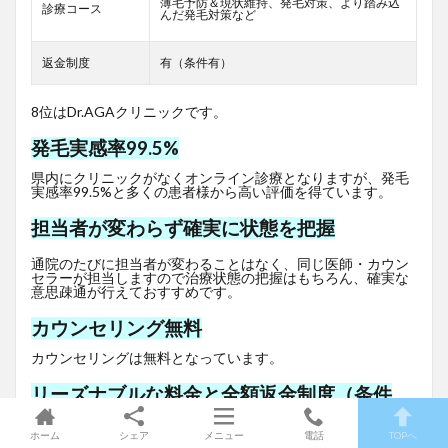
薄毛予防＆現状維持、発毛対策、より踏み込
診療コース
んだ発毛対策など
返金制度
有（条件有）
8位はDr.AGAクリニックです。
発毛実感率99.5%
県内にクリニックがなくオンライン診療となりますが、発毛
実感率99.5%と多くの患者様から高い評価を得ています。
担当者が変わらず確実に状態を把握
通院のたびに担当者が変わることはなく、同じ医師・カウン
セラーが担当しますので治療状態の把握はもちろん、確実な
意思疎通が行えておすすめです。
カウンセリング無料
カウンセリングは無料となっています。
リーズナブルな料金と全額返金制度（条件
有）
ホーム
シェア
メニュー
電話
TOPへ
初月980円（一例）と非常にリーズナブルな価格で、さらに