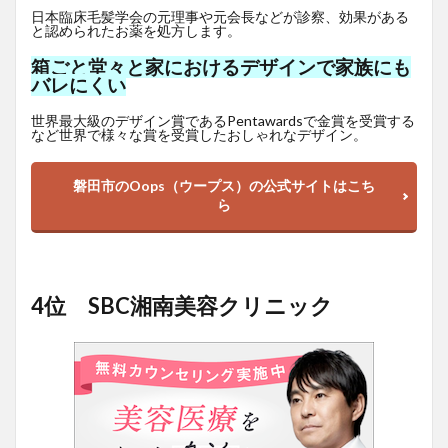
日本臨床毛髪学会の元理事や元会長などが診察、効果がある
と認められたお薬を処方します。
箱ごと堂々と家におけるデザインで家族にも
バレにくい
世界最大級のデザイン賞であるPentawardsで金賞を受賞する
など世界で様々な賞を受賞したおしゃれなデザイン。
磐田市のOops（ウープス）の公式サイトはこち
ら
4位 SBC湘南美容クリニック