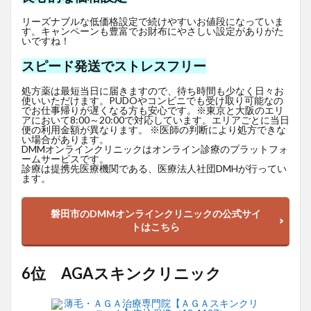
リーズナブルな低価格設定で続けやすいお値段になっていま
す。キャンペーンも豊富でお財布にやさしい設定がありがた
いですね！
スピード発送でストレスフリー
処方薬は最短当日に届きますので、待ち時間も少なく日々お
使いいただけます。PUDOやコンビニでも受け取り可能なの
でお仕事帰りが遅くなる方も安心です。※東京と大阪のエリ
アにおいて8:00～20:00で対応しています。エリアごとに当日
便の利用金額が異なります。 ※医師の判断により処方できな
い場合があります。
DMMオンラインクリニックはオンライン診療のプラットフォ
ームサービスです。
診療は提携先医療機関である、医療法人社団DMHが行ってい
ます。
磐田市のDMMオンラインクリニックの公式サイ
トはこちら
6位 AGAスキンクリニック