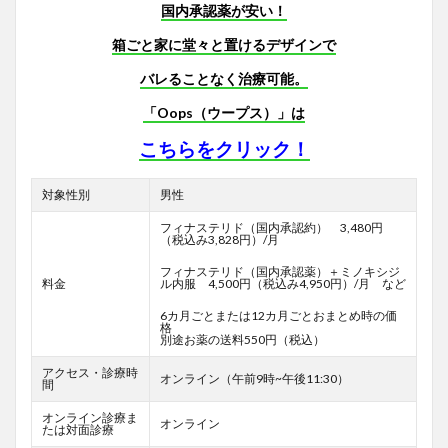
国内承認薬が安い！
箱ごと家に堂々と置けるデザインで
バレることなく治療可能。
「Oops（ウープス）」は
こちらをクリック！
対象性別
男性
フィナステリド（国内承認約） 3,480円
（税込み3,828円）/月
フィナステリド（国内承認薬）＋ミノキシジ
料金
ル内服 4,500円（税込み4,950円）/月 など
6カ月ごとまたは12カ月ごとおまとめ時の価
格
別途お薬の送料550円（税込）
アクセス・診療時
オンライン（午前9時~午後11:30）
間
オンライン診療ま
オンライン
たは対面診療