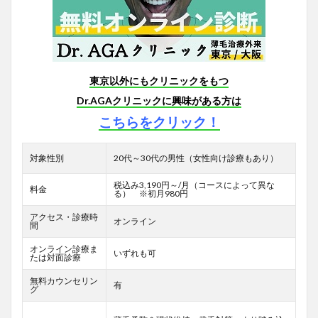
東京以外にもクリニックをもつ
Dr.AGAクリニックに興味がある方は
こちらをクリック！
対象性別
20代～30代の男性（女性向け診療もあり）
税込み3,190円～/月（コースによって異な
料金
る） ※初月980円
アクセス・診療時
オンライン
間
オンライン診療ま
いずれも可
たは対面診療
無料カウンセリン
有
グ