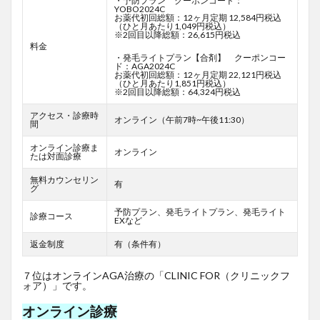
・予防プラン クーポンコード：
YOBO2024C
お薬代初回総額：12ヶ月定期 12,584円税込
（ひと月あたり1,049円税込）
※2回目以降総額：26,615円税込
料金
・発毛ライトプラン【合剤】 クーポンコー
ド：AGA2024C
お薬代初回総額：12ヶ月定期 22,121円税込
（ひと月あたり1,851円税込）
※2回目以降総額：64,324円税込
アクセス・診療時
オンライン（午前7時~午後11:30）
間
オンライン診療ま
オンライン
たは対面診療
無料カウンセリン
有
グ
予防プラン、発毛ライトプラン、発毛ライト
診療コース
EXなど
返金制度
有（条件有）
７位はオンラインAGA治療の「CLINIC FOR（クリニックフ
ォア）」です。
オンライン診療