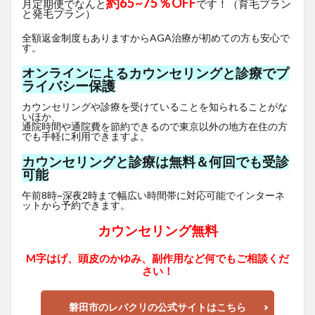
約65~75％OFF
月定期便でなんと
です！（育毛プラン
と発毛プラン）
全額返金制度もありますからAGA治療が初めての方も安心で
す。
オンラインによるカウンセリングと診療でプ
ライバシー保護
カウンセリングや診療を受けていることを知られることがな
いほか、
通院時間や通院費を節約できるので東京以外の地方在住の方
でも手軽に利用できますよ。
カウンセリングと診療は無料＆何回でも受診
可能
午前8時~深夜2時まで幅広い時間帯に対応可能でインターネ
ットから予約できます。
カウンセリング無料
M字はげ、頭皮のかゆみ、副作用など何でもご相談くだ
さい！
磐田市のレバクリの公式サイトはこちら