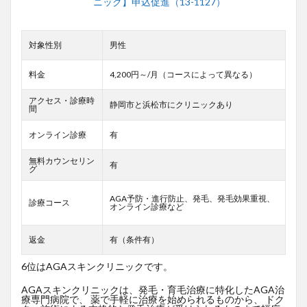
対象性別
男性
料金
4,200円～/月（コースによって異なる）
アクセス・診療時
静岡市と浜松市にクリニックあり
間
オンライン診療
有
無料カウンセリン
有
グ
AGA予防・進行防止、発毛、発毛効果重視、
診療コース
オンライン診療など
返金
有（条件有）
6位はAGAスキンクリニックです。
AGAスキンクリニックは、発毛・育毛治療に特化したAGA治
療専門病院で、 薬で手軽に治療を始められるものから、 ドク