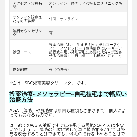
アクセス・診療時
オンライン、静岡市と浜松市にクリニックあ
間
り
オンライン診療ま
対面・オンライン
たは対面診療
無料カウンセリン
有
グ
投薬治療（3カ月生える！M字発毛コースな
ど）、メソセラピー（薄毛部位にレーザーと
診療コース
超音波を用い発毛育毛に必要な成分を浸透さ
せる治療法）、自毛植毛、毛根再生注射 な
ど
返金制度
有（条件有）
4位は「SBC湘南美容クリニック」です。
投薬治療~メソセラピー~自毛植毛まで幅広い
治療方法
AGA（薄毛）や脱毛症は原因も種類もさまざまで、個人によ
っても異なるものです。
はじめてのAＧＡ治療ですぐに植毛する勇気のある人は少な
いでしょうし、薄毛の部位に対して単に植毛するだけでは外
見を改善することはできても、薄毛の進行を止めることはで