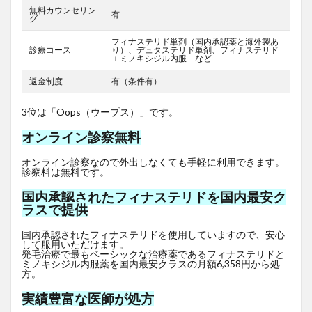
無料カウンセリン
有
グ
フィナステリド単剤（国内承認薬と海外製あ
診療コース
り）、デュタステリド単剤、フィナステリド
＋ミノキシジル内服 など
返金制度
有（条件有）
3位は「Oops（ウープス）」です。
オンライン診察無料
オンライン診察なので外出しなくても手軽に利用できます。
診察料は無料です。
国内承認されたフィナステリドを国内最安ク
ラスで提供
国内承認されたフィナステリドを使用していますので、安心
して服用いただけます。
発毛治療で最もベーシックな治療薬であるフィナステリドと
ミノキシジル内服薬を国内最安クラスの月額6,358円から処
方。
実績豊富な医師が処方