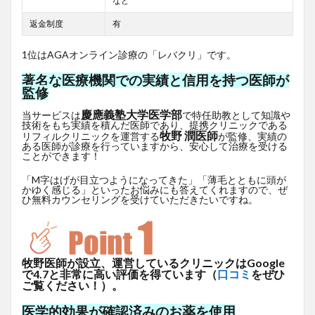
など
返金制度
有
1位はAGAオンライン診療の「レバクリ」です。
著名な医療機関での実績と信用を持つ医師が
監修
慶應義塾大学医学部
当サービスは
で特任助教として知識や
技術をもち実績を積んだ医師であり、提携クリニックである
牧野 潤医師
リフィルクリニックを運営する
が監修、実績の
ある医師が診療を行っていますから、安心して治療を受ける
ことができます！
「M字はげが目立つようになってきた」「薄毛とともに頭が
かゆく感じる」といったお悩みにも答えてくれますので、ぜ
ひ無料カウンセリングを受けていただきたいですね。
牧野医師が設立、運営しているクリニックはGoogle
で4.7と非常に高い評価を得ています（
口コミ
をぜひ
ご覧ください！）。
医学的効果が確認済みのお薬を使用