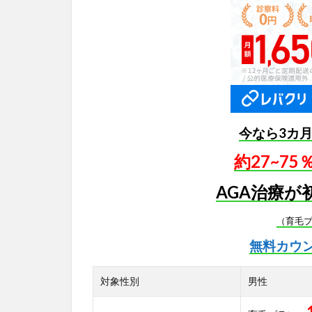
今なら3カ
約27~7
AGA治療が
（育毛
無料カウ
対象性別
男性