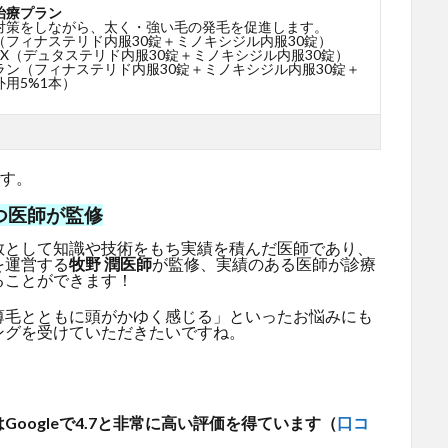
治療プラン
対策をしながら、太く・強い毛の発毛を促進します。
（フィナステリド内服30錠＋ミノキシジル内服30錠）
X（デュタステリド内服30錠＋ミノキシジル内服30錠）
ラン（フィナステリド内服30錠＋ミノキシジル内服30錠＋
用5%1本）
です。
つ医師が監修
教として知識や技術をもち実績を積んだ医師であり、
を運営する
牧野 潤医師
が監修、実績のある医師が診療
ることができます！
薄毛とともに頭がかゆく感じる」といったお悩みにも
ングを受けていただきたいですね。
oogleで4.7と非常に高い評価を得ています（
口コ