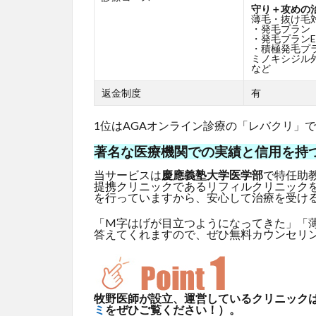
守り＋攻めの
薄毛・抜け毛
・発毛プラン
・発毛プランE
・積極発毛プ
ミノキシジル外
など
返金制度
有
1位はAGAオンライン診療の「レバクリ」
著名な医療機関での実績と信用を持
当サービスは
慶應義塾大学医学部
で特任助
提携クリニックであるリフィルクリニック
を行っていますから、安心して治療を受け
「M字はげが目立つようになってきた」「
答えてくれますので、ぜひ無料カウンセリ
牧野医師が設立、運営しているクリニックはG
ミ
をぜひご覧ください！）。