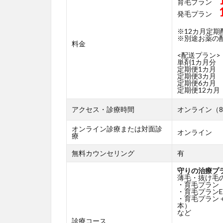
育毛プラン
発毛プラン
※12カ月定
※別途お薬の配送
料金
<配送プラン>
単剤1カ月分
定期便1カ月
定期便3カ月
定期便6カ月
定期便12カ月
アクセス・診療時間
オンライン（8:
オンライン診療または対面診
オンライン
療
無料カウンセリング
有
守りの治療プ
薄毛・抜け毛
・育毛プラン
・育毛プランE
・育毛プラン
本）
など
診療コース