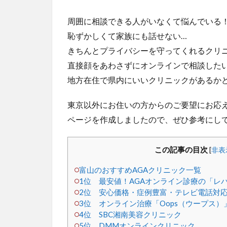
周囲に相談できる人がいなくて悩んでいる
恥ずかしくて家族にも話せない…
きちんとプライバシーを守ってくれるクリ
直接顔をあわさずにオンラインで相談した
地方在住で県内にいいクリニックがあるか
東京以外にお住いの方からのご要望にお応え
ページを作成しましたので、ぜひ参考にし
この記事の目次
[
非表
富山のおすすめAGAクリニック一覧
1位 最安値！AGAオンライン診療の「レ
2位 安心価格・症例豊富・テレビ電話対応
3位 オンライン治療「Oops（ウープス）
4位 SBC湘南美容クリニック
5位 DMMオンラインクリニック