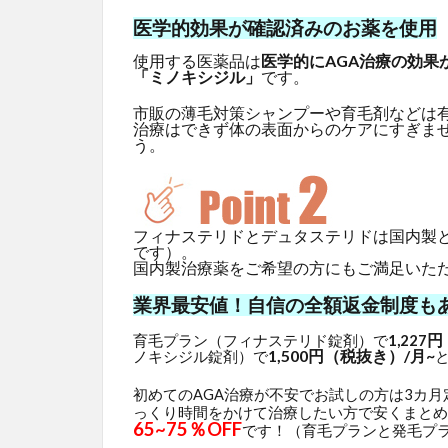
医学的効果が確認済みのお薬を使用
使用する医薬品は
医学的にAGA治療の効果
「ミノキシジル」
です。
市販の薄毛対策シャンプーや育毛剤などは
治療はできず体の表面からのケアにすぎま
う。
フィナステリドとデュタステリドは国内製
です）。
国内製治療薬をご希望の方にもご満足いた
業界最安値！自信の全額返金制度も
円
育毛プラン（フィナステリド錠剤）で
1,227
1,500円（税抜き）/月~
ノキシジル錠剤）で
初めてのAGA治療が不安でお試しの方は3カ
っくり時間をかけて治療したい方で安くまとめ
65~75％OFF
です！（育毛プランと発毛プ