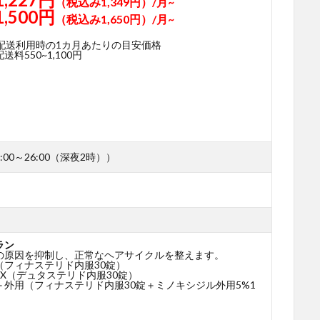
（税込み1,349円）/月~
1,500円
（税込み1,650円）/月~
期配送利用時の1カ月あたりの目安価格
料550~1,100円
00～26:00（深夜2時））
ラン
の原因を抑制し、正常なヘアサイクルを整えます。
（フィナステリド内服30錠）
X（デュタステリド内服30錠）
＋外用（フィナステリド内服30錠＋ミノキシジル外用5%1