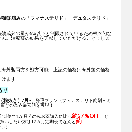
が確認済み
の
「フィナステリド」「デュタステリド」
有効成分の量が5%以下と制限されているため根本的な
せん。治療薬の効果を実感していただけることでしょ
と海外製両方を処方可能（上記の価格は海外製の価格
だけます！
あり
（税抜き）/月~
、発毛プラン（フィナステリド錠剤＋ミ
と驚きの業界最安値を実現！
約27％OFF
月定期便で1か月分のみお薬購入に比べ
、じ
約
買いしたい方は12カ月定期便でなんと
ラン）