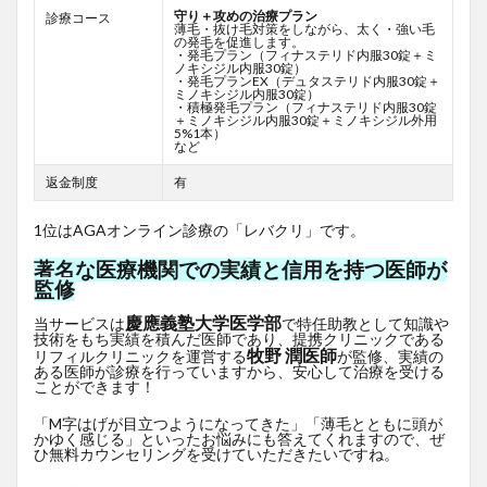
守り＋攻めの治療プラン
診療コース
薄毛・抜け毛対策をしながら、太く・強い毛
の発毛を促進します。
・発毛プラン（フィナステリド内服30錠＋ミ
ノキシジル内服30錠）
・発毛プランEX（デュタステリド内服30錠＋
ミノキシジル内服30錠）
・積極発毛プラン（フィナステリド内服30錠
＋ミノキシジル内服30錠＋ミノキシジル外用
5%1本）
など
返金制度
有
1位はAGAオンライン診療の「レバクリ」です。
著名な医療機関での実績と信用を持つ医師が
監修
慶應義塾大学医学部
当サービスは
で特任助教として知識や
技術をもち実績を積んだ医師であり、提携クリニックである
牧野 潤医師
リフィルクリニックを運営する
が監修、実績の
ある医師が診療を行っていますから、安心して治療を受ける
ことができます！
「M字はげが目立つようになってきた」「薄毛とともに頭が
かゆく感じる」といったお悩みにも答えてくれますので、ぜ
ひ無料カウンセリングを受けていただきたいですね。