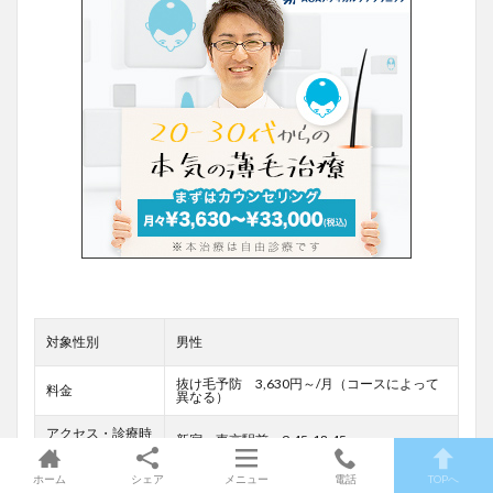
対象性別
男性
抜け毛予防 3,630円～/月（コースによって
料金
異なる）
アクセス・診療時
新宿、東京駅前 9:45-18:45
間
ホーム
シェア
メニュー
電話
TOPへ
オンライン診療
有