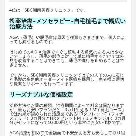
4位は「SBC湘南美容クリニック」です。
投薬治療~メソセラピー~自毛植毛まで幅広い
治療方法
AGA（薄毛）や脱毛症は原因も種類もさまざまで、個人によ
っても異なるものです。
はじめてのAＧＡ治療ですぐに植毛する勇気のある人は少な
いでしょうし、薄毛の部位に対して単に植毛するだけでは外
見を改善することはできても、薄毛の進行を止めることはで
きません。
ですから、SBC湘南美容クリニックではその人その人に応じ
た毛髪の多角的オーダーメイド医療を採用し、患者様に適切
な提案とサポートを行っています。
リーズナブルな価格設定
治療方法やお薬の種類、治療期間によって料金は異なります
が、最もお安いプランだと「3カ月生える！M字発毛コース」
では効果が認められた治療薬であるHRタブレットF
（フィナ
ステリド）3カ月分とHRタブレットM（ミノキシジル）3カ月
分がセットになって10,000円という非常にお安い価格です。
AGA治療が初めてで金額面で不安がある方も安心して取り組