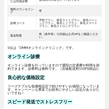
たは対面診療
無料カウンセリン
有
グ
予防プラン、発毛ライトプラン、発毛ベーシ
診療コース
ックプラン、発毛ミニプラン、発毛スマート
プラン、発毛ストロングプラン
有（条件有）※詳細は公式HPをご確認くださ
返金制度
い。
5位は「DMMオンラインクリニック」です。
オンライン診療
オンライン診療を行っていますので通院の交通費や時間を節
約できます。診察料は無料です。（別途配送料550円(税込)）
良心的な価格設定
リーズナブルな低価格設定で続けやすいお値段になっていま
す。キャンペーンも豊富でお財布にやさしい設定がありがた
いですね！
スピード発送でストレスフリー