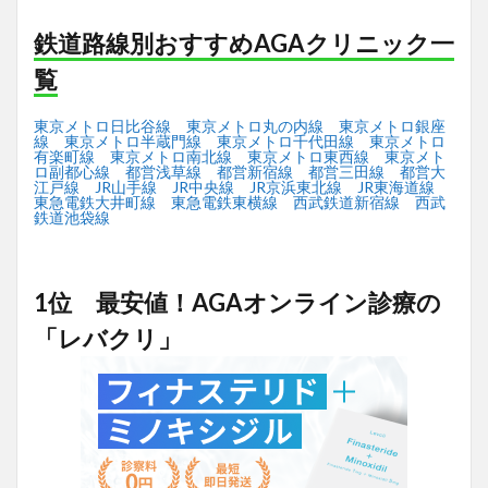
鉄道路線別おすすめAGAクリニック一
覧
東京メトロ日比谷線
東京メトロ丸の内線
東京メトロ銀座
線
東京メトロ半蔵門線
東京メトロ千代田線
東京メトロ
有楽町線
東京メトロ南北線
東京メトロ東西線
東京メト
ロ副都心線
都営浅草線
都営新宿線
都営三田線
都営大
江戸線
JR山手線
JR中央線
JR京浜東北線
JR東海道線
東急電鉄大井町線
東急電鉄東横線
西武鉄道新宿線
西武
鉄道池袋線
1位 最安値！AGAオンライン診療の
「レバクリ」