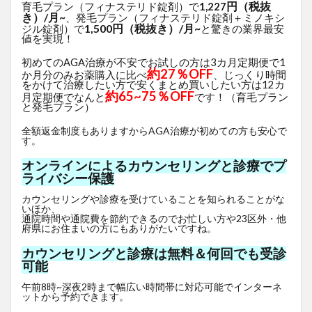
円（税抜
育毛プラン（フィナステリド錠剤）で
1,227
き）/月~
、発毛プラン（フィナステリド錠剤＋ミノキシ
1,500円（税抜き）/月~
ジル錠剤）で
と驚きの業界最安
値を実現！
初めてのAGA治療が不安でお試しの方は3カ月定期便で1
約27％OFF
か月分のみお薬購入に比べ
、じっくり時間
をかけて治療したい方で安くまとめ買いしたい方は12カ
約65~75％OFF
月定期便でなんと
です！（育毛プラン
と発毛プラン）
全額返金制度もありますからAGA治療が初めての方も安心で
す。
オンラインによるカウンセリングと診療でプ
ライバシー保護
カウンセリングや診療を受けていることを知られることがな
いほか、
通院時間や通院費を節約できるのでお忙しい方や23区外・他
府県にお住まいの方にもありがたいですね。
カウンセリングと診療は無料＆何回でも受診
可能
午前8時~深夜2時まで幅広い時間帯に対応可能でインターネ
ットから予約できます。