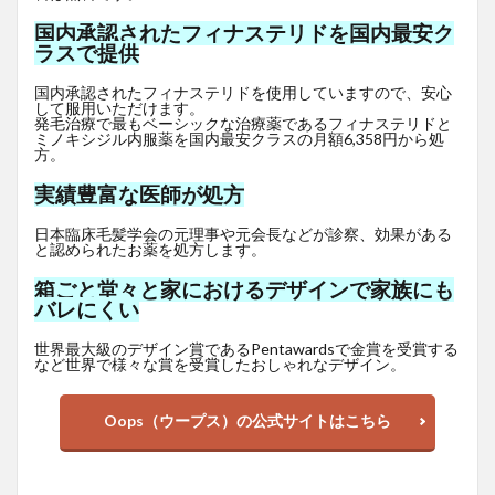
国内承認されたフィナステリドを国内最安ク
ラスで提供
国内承認されたフィナステリドを使用していますので、安心
して服用いただけます。
発毛治療で最もベーシックな治療薬であるフィナステリドと
ミノキシジル内服薬を国内最安クラスの月額6,358円から処
方。
実績豊富な医師が処方
日本臨床毛髪学会の元理事や元会長などが診察、効果がある
と認められたお薬を処方します。
箱ごと堂々と家におけるデザインで家族にも
バレにくい
世界最大級のデザイン賞であるPentawardsで金賞を受賞する
など世界で様々な賞を受賞したおしゃれなデザイン。
Oops（ウープス）の公式サイトはこちら