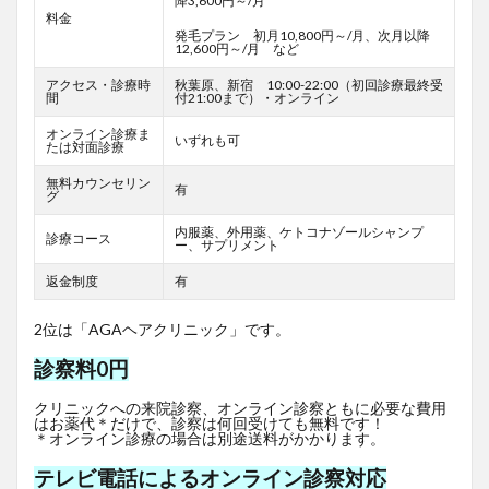
降3,600円～/月
料金
発毛プラン 初月10,800円～/月、次月以降
12,600円～/月 など
アクセス・診療時
秋葉原、新宿 10:00-22:00（初回診療最終受
間
付21:00まで）・オンライン
オンライン診療ま
いずれも可
たは対面診療
無料カウンセリン
有
グ
内服薬、外用薬、ケトコナゾールシャンプ
診療コース
ー、サプリメント
返金制度
有
2位は「AGAヘアクリニック」です。
診察料0円
クリニックへの来院診察、オンライン診察ともに必要な費用
はお薬代＊だけで、診察は何回受けても無料です！
＊オンライン診療の場合は別途送料がかかります。
テレビ電話によるオンライン診察対応