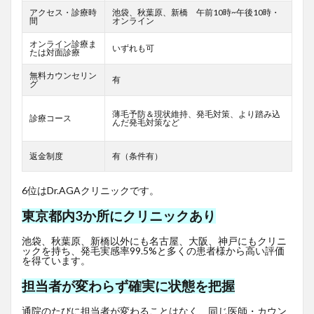
アクセス・診療時
池袋、秋葉原、新橋 午前10時~午後10時・
間
オンライン
オンライン診療ま
いずれも可
たは対面診療
無料カウンセリン
有
グ
薄毛予防＆現状維持、発毛対策、より踏み込
診療コース
んだ発毛対策など
返金制度
有（条件有）
6位はDr.AGAクリニックです。
東京都内3か所にクリニックあり
池袋、秋葉原、新橋以外にも名古屋、大阪、神戸にもクリニ
ックを持ち、発毛実感率99.5%と多くの患者様から高い評価
を得ています。
担当者が変わらず確実に状態を把握
通院のたびに担当者が変わることはなく、同じ医師・カウン