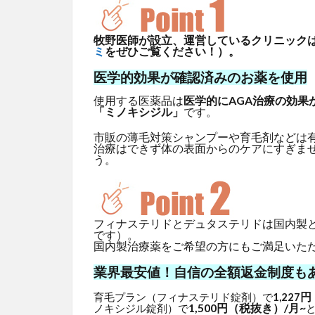
牧野医師が設立、運営しているクリニックはG
ミ
をぜひご覧ください！）。
医学的効果が確認済みのお薬を使用
使用する医薬品は
医学的にAGA治療の効果
「ミノキシジル」
です。
市販の薄毛対策シャンプーや育毛剤などは
治療はできず体の表面からのケアにすぎま
う。
フィナステリドとデュタステリドは国内製
です）。
国内製治療薬をご希望の方にもご満足いた
業界最安値！自信の全額返金制度も
円
育毛プラン（フィナステリド錠剤）で
1,227
1,500円（税抜き）/月~
ノキシジル錠剤）で