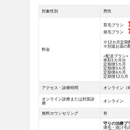
対象性別
男性
育毛プラン
発毛プラン
※12カ月定
※別途お薬の配送
料金
<配送プラン>
単剤1カ月分
定期便1カ月
定期便3カ月
定期便6カ月
定期便12カ月
アクセス・診療時間
オンライン（8
オンライン診療または対面診
オンライン
療
無料カウンセリング
有
守りの治療プ
薄毛・抜け毛