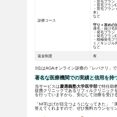
・育毛プラン
・育毛プランE
・育毛プラン
本）
など
診療コース
守り＋攻めの
薄毛・抜け毛
・発毛プラン
・発毛プランE
・積極発毛プ
ミノキシジル外
など
返金制度
有
1位はAGAオンライン診療の「レバクリ」
著名な医療機関での実績と信用を持
当サービスは
慶應義塾大学医学部
で特任助
提携クリニックであるリフィルクリニック
を行っていますから、安心して治療を受け
「M字はげが目立つようになってきた」「
答えてくれますので、ぜひ無料カウンセリ