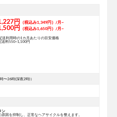
1,227円
（税込み1,349円）/月~
1,500円
（税込み1,650円）/月~
期配送利用時の1カ月あたりの目安価格
料550~1,100円
時〜26時(深夜2時)）
ラン
の原因を抑制し、正常なヘアサイクルを整えます。