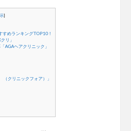
示
]
すめランキングTOP10！
バクリ」
「AGAヘアクリニック」
」
OR （クリニックフォア）」