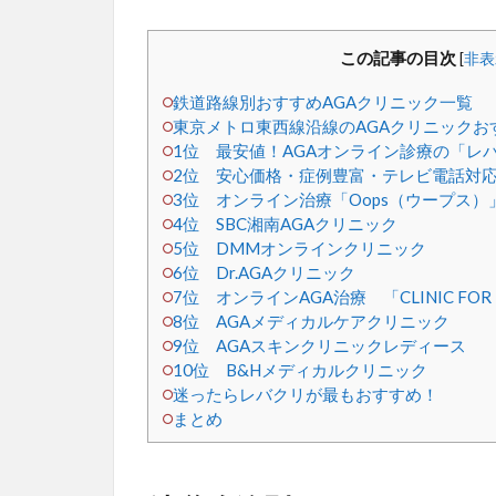
この記事の目次
[
非表
鉄道路線別おすすめAGAクリニック一覧
東京メトロ東西線沿線のAGAクリニックおす
1位 最安値！AGAオンライン診療の「レ
2位 安心価格・症例豊富・テレビ電話対応
3位 オンライン治療「Oops（ウープス）
4位 SBC湘南AGAクリニック
5位 DMMオンラインクリニック
6位 Dr.AGAクリニック
7位 オンラインAGA治療 「CLINIC F
8位 AGAメディカルケアクリニック
9位 AGAスキンクリニックレディース
10位 B&Hメディカルクリニック
迷ったらレバクリが最もおすすめ！
まとめ