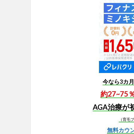
今なら3カ
約27~7
AGA治療が
（育毛
無料カウ