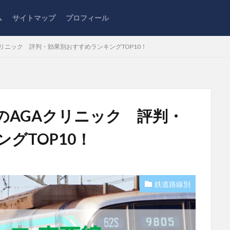
ム
サイトマップ
プロフィール
リニック 評判・効果別おすすめランキングTOP10！
のAGAクリニック 評判・
グTOP10！
鉄道路線別