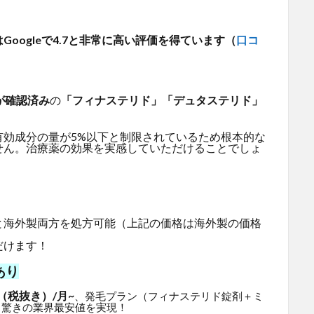
oogleで4.7と非常に高い評価を得ています（
口コ
が確認済み
の
「フィナステリド」「デュタステリド」
有効成分の量が5%以下と制限されているため根本的な
せん。治療薬の効果を実感していただけることでしょ
と海外製両方を処方可能（上記の価格は海外製の価格
だけます！
あり
（税抜き）/月~
、発毛プラン（フィナステリド錠剤＋ミ
と驚きの業界最安値を実現！