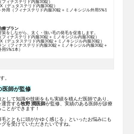
（フィナステリド内服30錠）
X（デュタステリド内服30錠）
＋外用（フィナステリド内服30錠＋ミノキシジル外用5%1
治療プラン
対策をしながら、太く・強い毛の発毛を促進します。
（フィナステリド内服30錠＋ミノキシジル内服30錠）
X（デュタステリド内服30錠＋ミノキシジル内服30錠）
ラン（フィナステリド内服30錠＋ミノキシジル内服30錠＋
用5%1本）
です。
つ医師が監修
教として知識や技術をもち実績を積んだ医師であり、
を運営する
牧野 潤医師
が監修、実績のある医師が診療
ることができます！
薄毛とともに頭がかゆく感じる」といったお悩みにも
ングを受けていただきたいですね。