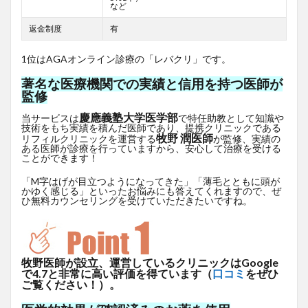
など
返金制度
有
1位はAGAオンライン診療の「レバクリ」です。
著名な医療機関での実績と信用を持つ医師が
監修
慶應義塾大学医学部
当サービスは
で特任助教として知識や
技術をもち実績を積んだ医師であり、提携クリニックである
牧野 潤医師
リフィルクリニックを運営する
が監修、実績の
ある医師が診療を行っていますから、安心して治療を受ける
ことができます！
「M字はげが目立つようになってきた」「薄毛とともに頭が
かゆく感じる」といったお悩みにも答えてくれますので、ぜ
ひ無料カウンセリングを受けていただきたいですね。
牧野医師が設立、運営しているクリニックはGoogle
で4.7と非常に高い評価を得ています（
口コミ
をぜひ
ご覧ください！）。