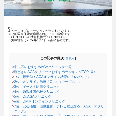
PR
本ページはプロモーションが含まれています。
※公的医療保険が適用されない自由診療です。
※CLINIC FORの情報提供元：CLINIC FOR
※掲載情報は2026年1月1日時点のものです。
この記事の目次
[
非表示
]
中央区のおすすめAGAクリニック一覧
勝どきのAGAクリニックおすすめランキングTOP10！
1位 最安値！AGAオンライン診療の「レバクリ」
2位 オンライン治療「Oops（ウープス）」
3位 イースト駅前クリニック
4位 SBC湘南AGAクリニック
5位 Dr.AGAクリニック
6位 DMMオンラインクリニック
7位 安心価格・症例豊富・テレビ電話対応「AGAヘアクリ
ニック」