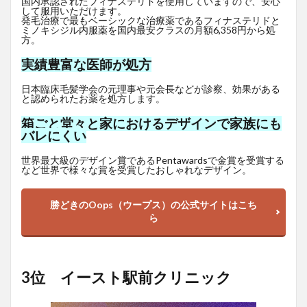
国内承認されたフィナステリドを使用していますので、安心
して服用いただけます。
発毛治療で最もベーシックな治療薬であるフィナステリドと
ミノキシジル内服薬を国内最安クラスの月額6,358円から処
方。
実績豊富な医師が処方
日本臨床毛髪学会の元理事や元会長などが診察、効果がある
と認められたお薬を処方します。
箱ごと堂々と家におけるデザインで家族にも
バレにくい
世界最大級のデザイン賞であるPentawardsで金賞を受賞する
など世界で様々な賞を受賞したおしゃれなデザイン。
勝どきのOops（ウープス）の公式サイトはこち
ら
3位 イースト駅前クリニック