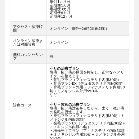
単剤1カ月分
定期便1カ月
定期便3カ月
定期便6カ月
定期便12カ月
アクセス・診療時
オンライン（8時〜26時(深夜2時)）
間
オンライン診療ま
オンライン
たは対面診療
無料カウンセリン
有
グ
守りの治療プラン
薄毛・抜け毛の原因を抑制し、正常なヘアサ
イクルを整えます。
・育毛プラン（フィナステリド内服30錠）
・育毛プランEX（デュタステリド内服30錠）
・育毛プラン＋外用（フィナステリド内服30
錠＋ミノキシジル外用5%1本）
など
守り＋攻めの治療プラン
診療コース
薄毛・抜け毛対策をしながら、太く・強い毛
の発毛を促進します。
・発毛プラン（フィナステリド内服30錠＋ミ
ノキシジル内服30錠）
・発毛プランEX（デュタステリド内服30錠＋
ミノキシジル内服30錠）
・積極発毛プラン（フィナステリド内服30錠
＋ミノキシジル内服30錠＋ミノキシジル外用
5%1本）