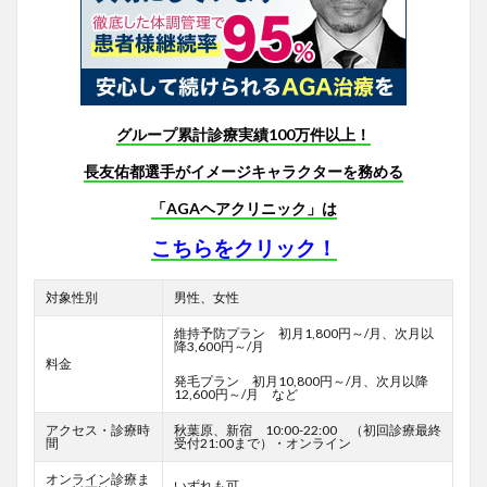
グループ累計診療実績100万件以上！
長友佑都選手がイメージキャラクターを務める
「AGAヘアクリニック」は
こちらをクリック！
対象性別
男性、女性
維持予防プラン 初月1,800円～/月、次月以
降3,600円～/月
料金
発毛プラン 初月10,800円～/月、次月以降
12,600円～/月 など
アクセス・診療時
秋葉原、新宿 10:00-22:00 （初回診療最終
間
受付21:00まで）・オンライン
オンライン診療ま
いずれも可