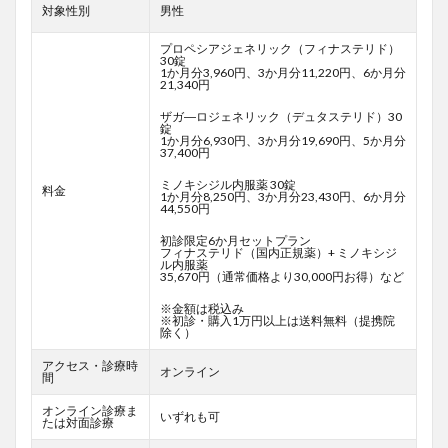
対象性別
男性
プロペシアジェネリック（フィナステリド）
30錠
1か月分3,960円、3か月分11,220円、6か月分
21,340円
ザガ―ロジェネリック（デュタステリド）30
錠
1か月分6,930円、3か月分19,690円、5か月分
37,400円
ミノキシジル内服薬 30錠
料金
1か月分8,250円、3か月分23,430円、6か月分
44,550円
初診限定6か月セットプラン
フィナステリド（国内正規薬）+ ミノキシジ
ル内服薬
35,670円（通常価格より30,000円お得）など
※金額は税込み
※初診・購入1万円以上は送料無料（提携院
除く）
アクセス・診療時
オンライン
間
オンライン診療ま
いずれも可
たは対面診療