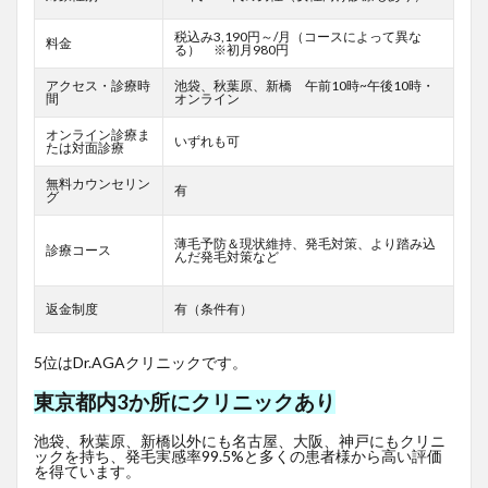
税込み3,190円～/月（コースによって異な
料金
る） ※初月980円
アクセス・診療時
池袋、秋葉原、新橋 午前10時~午後10時・
間
オンライン
オンライン診療ま
いずれも可
たは対面診療
無料カウンセリン
有
グ
薄毛予防＆現状維持、発毛対策、より踏み込
診療コース
んだ発毛対策など
返金制度
有（条件有）
5位はDr.AGAクリニックです。
東京都内3か所にクリニックあり
池袋、秋葉原、新橋以外にも名古屋、大阪、神戸にもクリニ
ックを持ち、発毛実感率99.5%と多くの患者様から高い評価
を得ています。