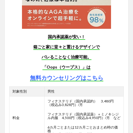
国内承認薬が安い！
箱ごと家に堂々と置けるデザインで
バレることなく治療可能。
「Oops（ウープス）」は
無料カウンセリングはこちら
対象性別
男性
フィナステリド（国内承認約） 3,480円
（税込み3,828円）/月
フィナステリド（国内承認薬）＋ミノキシジ
料金
ル内服 4,500円（税込み4,950円）/月 など
6カ月ごとまたは12カ月ごとおまとめ時の価
格