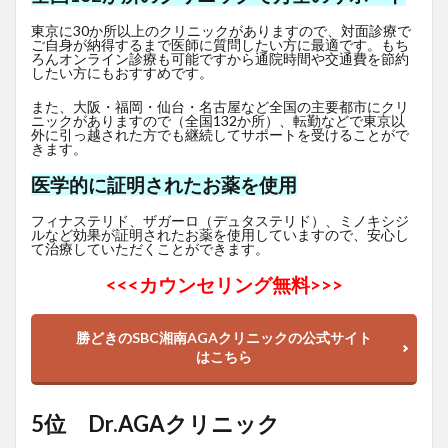
東京に30か所以上のクリニックがありますので、対面診療で
ご自身が納得するまで医師に質問したい方に最適です。もち
ろんオンライン診療も可能ですから通院時間や交通費を節約
したい方にもおすすめです。
また、大阪・福岡・仙台・名古屋など全国の主要都市にクリ
ニックがありますので（全国132か所）、転勤などで東京以
外に引っ越された方でも継続してサポートを受けることがで
きます。
医学的に証明されたお薬を使用
フィナステリド、ザガーロ（デュタステリド）、ミノキシジ
ルなど効果が証明されたお薬を使用していますので、安心し
て治療していただくことができます。
<<<
カウンセリング無料>>>
勝どきのSBC湘南AGAクリニックの公式サイト
はこちら
5位 Dr.AGAクリニック