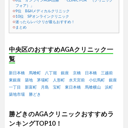
8位 オンラインAGA治療 「CLINIC FOR （クリニック
フォア）」
9位 B&Hメディカルクリニック
10位 SPオンラインクリニック
迷ったらレバクリが最もおすすめ！
まとめ
中央区のおすすめAGAクリニック一
覧
新日本橋
馬喰町
八丁堀
銀座
京橋
日本橋
三越前
東銀座
築地
茅場町
人形町
水天宮前
小伝馬町
銀座
一丁目
新富町
月島
宝町
東日本橋
馬喰横山
浜町
築地市場
勝どき
勝どきのAGAクリニックおすすめラ
ンキングTOP10！