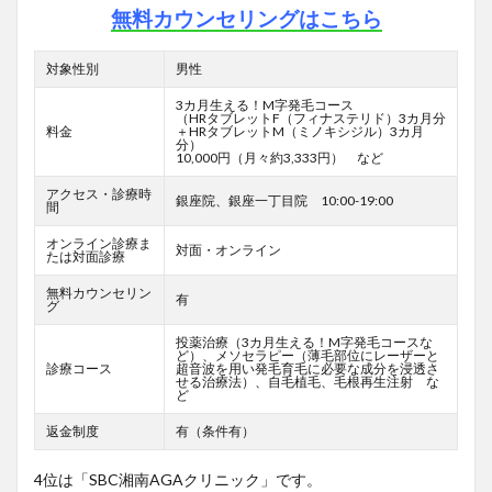
無料カウンセリングはこちら
対象性別
男性
3カ月生える！M字発毛コース
（HRタブレットF
（フィナステリド）3カ月分
料金
＋HRタブレットM（ミノキシジル）3カ月
分）
10,000円（月々約3,333円） など
アクセス・診療時
銀座院、銀座一丁目院 10:00-19:00
間
オンライン診療ま
対面・オンライン
たは対面診療
無料カウンセリン
有
グ
投薬治療（3カ月生える！M字発毛コースな
ど）、メソセラピー（薄毛部位にレーザーと
診療コース
超音波を用い発毛育毛に必要な成分を浸透さ
せる治療法）、自毛植毛、毛根再生注射 な
ど
返金制度
有（条件有）
4位は「SBC湘南AGAクリニック」です。