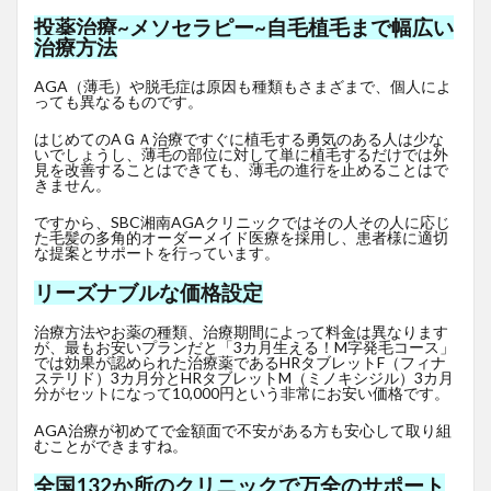
投薬治療~メソセラピー~自毛植毛まで幅広い
治療方法
AGA（薄毛）や脱毛症は原因も種類もさまざまで、個人によ
っても異なるものです。
はじめてのAＧＡ治療ですぐに植毛する勇気のある人は少な
いでしょうし、薄毛の部位に対して単に植毛するだけでは外
見を改善することはできても、薄毛の進行を止めることはで
きません。
ですから、SBC湘南AGAクリニックではその人その人に応じ
た毛髪の多角的オーダーメイド医療を採用し、患者様に適切
な提案とサポートを行っています。
リーズナブルな価格設定
治療方法やお薬の種類、治療期間によって料金は異なります
が、最もお安いプランだと「3カ月生える！M字発毛コース」
では効果が認められた治療薬であるHRタブレットF
（フィナ
ステリド）3カ月分とHRタブレットM（ミノキシジル）3カ月
分がセットになって10,000円という非常にお安い価格です。
AGA治療が初めてで金額面で不安がある方も安心して取り組
むことができますね。
全国132か所のクリニックで万全のサポート