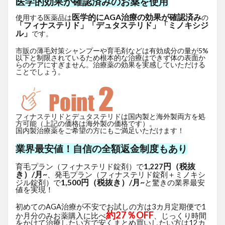
医学的効果が確認済みのお薬を使用
医学的にAGA治療の効果が確認済み
使用する医薬品は
の
「フィナステリド」「デュタステリド」「ミノキシジ
ル」
です。
市販の薄毛対策シャンプーや育毛剤などは有効成分の量が5%
以下と制限されているため根本的な治療はできず体の表面か
らのケアにすぎません。治療薬の効果を実感していただける
ことでしょう。
フィナステリドとデュタステリドは国内製と海外製両方を処
方可能（上記の価格は海外製の価格です）。
国内製治療薬をご希望の方にもご満足いただけます！
業界最安値！自信の全額返金制度もあり
円（税抜
育毛プラン（フィナステリド錠剤）で
1,227
き）/月~
、発毛プラン（フィナステリド錠剤＋ミノキシ
1,500円（税抜き）/月~
ジル錠剤）で
と驚きの業界最安
値を実現！
初めてのAGA治療が不安でお試しの方は3カ月定期便で1
約27％OFF
か月分のみお薬購入に比べ
、じっくり時間
をかけて治療したい方で安くまとめ買いしたい方は12カ