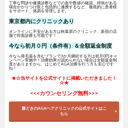
丁寧な問診や健康診断などでの血中数値の確認、持病がある
場合かかりつけ医と包括的に連携するなど、徹底的に患者様
をサポート、体調を管理します。
東京都内にクリニックあり
オンラインに不安がある方は秋葉原のクリニック、新宿の店
舗で対面診療も可能です！
今なら初月０円（条件有）＆全額返金制度
今なら発毛薬を含むプランで3か月継続する方は初月0円キャ
ンペーン実施中！治療効果が認められない場合は全額返金制
度がありますから、はじめてAGA治療を行う方も安心です
ね！
★☆当サイトを公式サイトに掲載いただきました！
☆★
<<<
カウンセリング無料>>>
勝どきのAGAヘアクリニックの公式サイトはこ
ちら