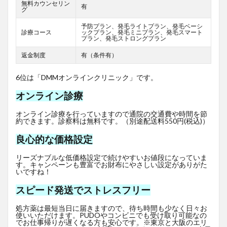
無料カウンセリン
有
グ
予防プラン、発毛ライトプラン、発毛ベーシ
診療コース
ックプラン、発毛ミニプラン、発毛スマート
プラン、発毛ストロングプラン
返金制度
有（条件有）
6位は「DMMオンラインクリニック」です。
オンライン診療
オンライン診療を行っていますので通院の交通費や時間を節
約できます。診察料は無料です。（別途配送料550円(税込)）
良心的な価格設定
リーズナブルな低価格設定で続けやすいお値段になっていま
す。キャンペーンも豊富でお財布にやさしい設定がありがた
いですね！
スピード発送でストレスフリー
処方薬は最短当日に届きますので、待ち時間も少なく日々お
使いいただけます。PUDOやコンビニでも受け取り可能なの
でお仕事帰りが遅くなる方も安心です。※東京と大阪のエリ