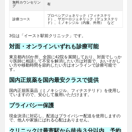
無料カウンセリン
有
グ
プロペシアジェネリック（フィナステリ
診療コース
ド）、ザガーロジェネリック（デュタステリ
ド）、ミノキシジル（内服、外用） など
3位は「イースト駅前クリニック」です。
対面・オンラインいずれも診療可能
東京都内10か所、全国に42院を展開しており、対面でしっか
り医師に相談して不安を解消したい方は対面で、おいそがし
い方や移動時間を節約したい方はオンラインで診療可能で
す。
国内正規薬を国内最安クラスで提供
国内正規医薬品（ミノキシジル、フィナステリド）を使用し
ていますので、安心して服用いただけます。
プライバシー保護
現金決済に対応し、配送はプライバシー配送を使用しますの
で、他人や家族にばれる心配はありません。
クリニックは最寄駅から徒歩３分以内、予約