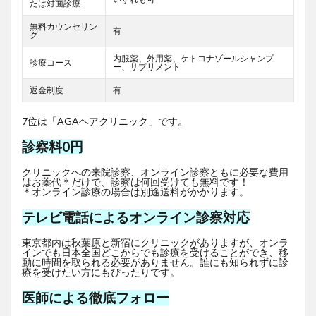
たは対面診療
無料カウンセリン
有
グ
内服薬、外用薬、ケトコナゾールシャンプ
診療コース
ー、サプリメント
返金制度
有
7位は「AGAヘアクリニック」です。
診察料0円
クリニックへの来院診察、オンライン診察ともに必要な費用
はお薬代＊だけで、診察は何回受けても無料です！
＊オンライン診療の場合は別途送料がかかります。
テレビ電話によるオンライン診察対応
東京都内は秋葉原と新宿にクリニックがありますが、オンラ
インでも日本全国どこからでも診療を受けることができ、移
動に時間を取られる必要がありません。誰にも知られずに診
療を受けたい方にもぴったりです。
医師による徹底フォロー