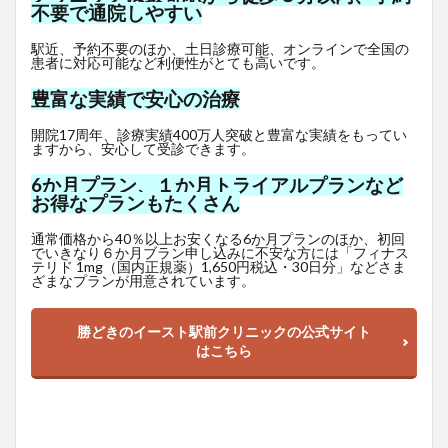
不要で通院しやすい
駅近、予約不要のほか、土日診療可能、オンラインで全国の
患者に対応可能など利便性がとても高いです。
豊富な実績で安心の治療
開院17周年、診療実績400万人突破と豊富な実績をもってい
ますから、安心して受診できます。
6か月プラン、１か月トライアルプランなど
お得なプランもたくさん
通常価格から40％以上お安くなる6か月プランのほか、初回
でいきなり６か月ブラン申し込みに不安な方には「フィナス
テリド 1mg（国内正規薬）1,650
円
税込・30日分」などさま
ざまなプランが用意されています。
勝どきのイースト駅前クリニックの公式サイト
はこちら