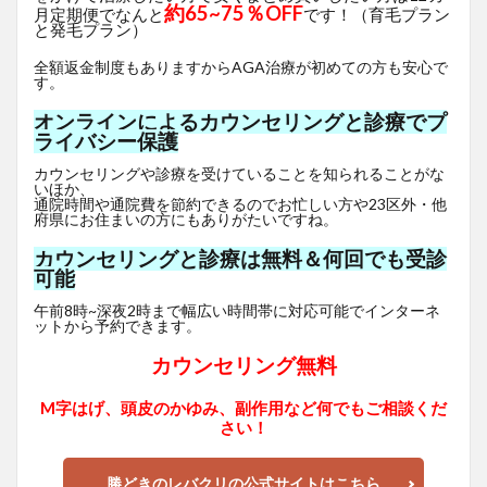
約65~75％OFF
月定期便でなんと
です！（育毛プラン
と発毛プラン）
全額返金制度もありますからAGA治療が初めての方も安心で
す。
オンラインによるカウンセリングと診療でプ
ライバシー保護
カウンセリングや診療を受けていることを知られることがな
いほか、
通院時間や通院費を節約できるのでお忙しい方や23区外・他
府県にお住まいの方にもありがたいですね。
カウンセリングと診療は無料＆何回でも受診
可能
午前8時~深夜2時まで幅広い時間帯に対応可能でインターネ
ットから予約できます。
カウンセリング無料
M字はげ、頭皮のかゆみ、副作用など何でもご相談くだ
さい！
勝どきのレバクリの公式サイトはこちら