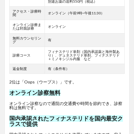
別途お薬の送料550円（税込）
アクセス・診療時
オンライン（午前9時~午後11:30）
間
オンライン診療ま
オンライン
たは対面診療
無料カウンセリン
有
グ
フィナステリド単剤（国内承認薬と海外製あ
診療コース
り）、デュタステリド単剤、フィナステリド
＋ミノキシジル内服 など
返金制度
有（条件有）
2位は「Oops（ウープス）」です。
オンライン診察無料
オンライン診察なので通院の交通費や時間を節約でき、診察
料は無料です。
国内承認されたフィナステリドを国内最安ク
ラスで提供