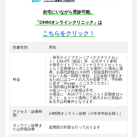
自宅にいながら受診可能。
「DMMオンラインクリニック」は
こちらをクリック！
対象性別
男性
・発毛ライトプラン（フィナステリドセッ
ト）1,861円（税込）等 公式サイト参照
※発毛ライトプランフィナステリドセットら
くらく定期便12ヶ月ごとを選択した場合に適
用。お薬代総額22,330円（別途送料550円）
※お一人様一回限り有効。上記金額で購入す
料金
るためにはコードの入力が必要です。予約時
に必ず「docaga」とご入力ください。
※ 国内製は対象外です。
※他コードとの併用は不可。
※過去に「AGAプランのらくらく定期便12ヶ
月ごと」をコード適用にて処方された実績の
ある方は対象外となります。
アクセス・診療時
24時間オンライン診察（※年末年始を除く）
間
オンライン診療ま
提携院の対面も行っております
たは対面診療