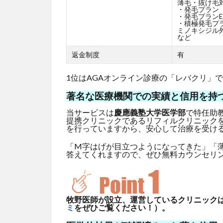
薄毛・抜け毛
・発毛プラン
・発毛プランE
・積極発毛プ
ミノキシジル外
など
返金制度
有
1位はAGAオンライン診療の「レバクリ」
著名な医療機関での実績と信用を持
当サービスは
慶應義塾大学医学部
で特任助
提携クリニックであるリフィルクリニック
を行っていますから、安心して治療を受け
「M字はげが目立つようになってきた」「
答えてくれますので、ぜひ無料カウンセリ
牧野医師が設立、運営しているクリニックはG
ミ
をぜひご覧ください！）。