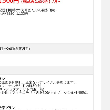
1,500円
（税込み1,650円）/月~
期配送利用時の1カ月あたりの目安価格
料550~1,100円
時〜26時(深夜2時)）
ラン
の原因を抑制し、正常なヘアサイクルを整えます。
（フィナステリド内服30錠）
X（デュタステリド内服30錠）
＋外用（フィナステリド内服30錠＋ミノキシジル外用5%1
治療プラン