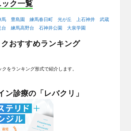
ニック一覧
練馬
豊島園
練馬春日町
光が丘
上石神井
武蔵
見台
練馬高野台
石神井公園
大泉学園
ックおすすめランキング
ックをランキング形式で紹介します。
ライン診療の「レバクリ」