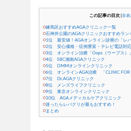
この記事の目次
[
非表
練馬区おすすめAGAクリニック一覧
石神井公園のAGAクリニックおすすめランキ
1位 最安値！AGAオンライン診療の「レ
2位 安心価格・症例豊富・テレビ電話対応
3位 オンライン治療「Oops（ウープス）
4位 SBC湘南AGAクリニック
5位 DMMオンラインクリニック
6位 オンラインAGA治療 「CLINIC F
7位 Dr.AGAクリニック
8位 メンズライフクリニック
9位 東京オンラインクリニック
10位 AGAメディカルケアクリニック
迷ったらレバクリが最もおすすめ！
まとめ