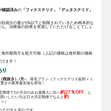
が確認済み
の
「フィナステリド」「デュタステリド」
有効成分の量が5%以下と制限されているため根本的な
せん。治療薬の効果を実感していただけることでしょ
と海外製両方を処方可能（上記の価格は海外製の価格
だけます！
あり
（税抜き）/月~
、発毛プラン（フィナステリド錠剤＋ミ
と驚きの業界最安値を実現！
約27％OFF
月定期便で1か月分のみお薬購入に比べ
、じ
約
買いしたい方は12カ月定期便でなんと
ラン）
めての方も安心です。