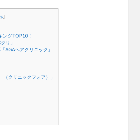
示
]
ングTOP10！
バクリ」
「AGAヘアクリニック」
」
OR （クリニックフォア）」