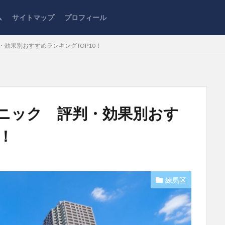
ム
サイトマップ
プロフィール
・効果別おすすめランキングTOP10！
リニック 評判・効果別おす
！
練馬区