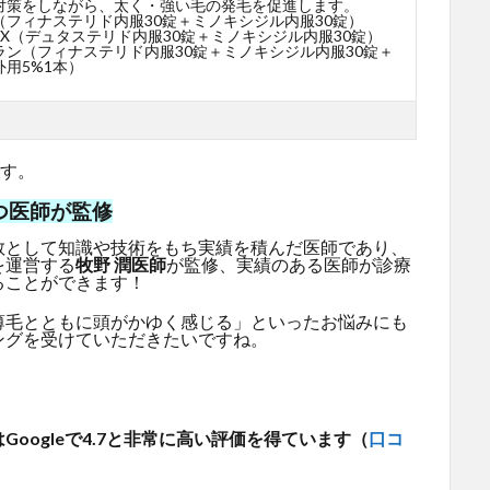
対策をしながら、太く・強い毛の発毛を促進します。
（フィナステリド内服30錠＋ミノキシジル内服30錠）
X（デュタステリド内服30錠＋ミノキシジル内服30錠）
ラン（フィナステリド内服30錠＋ミノキシジル内服30錠＋
用5%1本）
です。
つ医師が監修
教として知識や技術をもち実績を積んだ医師であり、
を運営する
牧野 潤医師
が監修、実績のある医師が診療
ることができます！
薄毛とともに頭がかゆく感じる」といったお悩みにも
ングを受けていただきたいですね。
oogleで4.7と非常に高い評価を得ています（
口コ