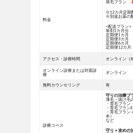
発毛プラン
※12カ月定
※別途お薬の配送
料金
<配送プラン>
単剤1カ月分
定期便1カ月
定期便3カ月
定期便6カ月
定期便12カ月
アクセス・診療時間
オンライン（8
オンライン診療または対面診
オンライン
療
無料カウンセリング
有
守りの治療プ
薄毛・抜け毛
・育毛プラン
・育毛プランE
・育毛プラン
本）
など
診療コース
守り＋攻めの