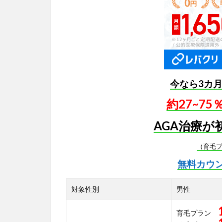
今なら3カ
約27~7
AGA治療が
（育毛
無料カウ
対象性別
男性
育毛プラン