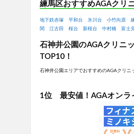
練馬区おすすめAGAクリ
地下鉄赤塚
平和台
氷川台
小竹向原
関
江古田
桜台
新桜台
中村橋
富士
石神井公園のAGAクリニ
TOP10！
石神井公園エリアでおすすめのAGAクリニ
1位 最安値！AGAオン