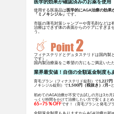
医学的効果が確認済みのお薬を使用
使用する医薬品は
医学的にAGA治療の効果
「ミノキシジル」
です。
市販の薄毛対策シャンプーや育毛剤などは
治療はできず体の表面からのケアにすぎま
う。
フィナステリドとデュタステリドは国内製
です）。
国内製治療薬をご希望の方にもご満足いた
業界最安値！自信の全額返金制度も
円
育毛プラン（フィナステリド錠剤）で
1,227
1,500円（税抜き）/月~
ノキシジル錠剤）で
初めてのAGA治療が不安でお試しの方は3カ
っくり時間をかけて治療したい方で安くまとめ
65~75％OFF
です！（育毛プランと発毛プ
全額返金制度もありますからAGA治療が初