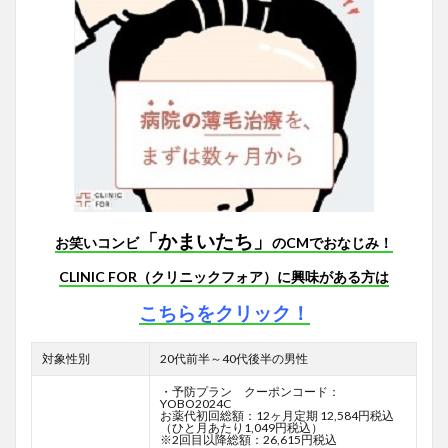
「かまいたち」
お笑いコンビ
のCMでおなじみ！
CLINIC FOR（クリニックフォア）に興味がある方は
こちらをクリック！
対象性別
20代前半～40代後半の男性
・予防プラン クーポンコード：
YOBO2024C
お薬代初回総額：12ヶ月定期 12,584円税込
（ひと月あたり1,049円税込）
※2回目以降総額：26,615円税込