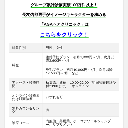
グループ累計診療実績100万件以上！
長友佑都選手がイメージキャラクターを務める
「AGAヘアクリニック」は
こちらをクリック！
対象性別
男性、女性
維持予防プラン 初月1,800円～/月、次月以
降3,600円～/月
料金
発毛プラン 初月10,800円～/月、次月以降
12,600円～/月 など
アクセス・診療時
秋葉原、新宿 10:00-22:00（初回診療最終受
間
付21:00まで）・オンライン
オンライン診療ま
いずれも可
たは対面診療
無料カウンセリン
有
グ
内服薬、外用薬、ケトコナゾールシャンプ
診療コース
ー、サプリメント