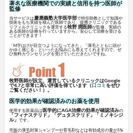
著名な医療機関での実績と信用を持つ医師が
監修
慶應義塾大学医学部
当サービスは
で特任助教として知識や
技術をもち実績を積んだ医師であり、提携クリニックである
牧野 潤医師
リフィルクリニックを運営する
が監修、実績の
ある医師が診療を行っていますから、安心して治療を受ける
ことができます！
「M字はげが目立つようになってきた」「薄毛とともに頭が
かゆく感じる」といったお悩みにも答えてくれますので、ぜ
ひ無料カウンセリングを受けていただきたいですね。
牧野医師が設立、運営しているクリニックはGoogle
で4.7と非常に高い評価を得ています（
口コミ
をぜひ
ご覧ください！）。
医学的効果が確認済みのお薬を使用
医学的にAGA治療の効果が確認済み
使用する医薬品は
の
「フィナステリド」「デュタステリド」「ミノキシジ
ル」
です。
市販の薄毛対策シャンプーや育毛剤などは有効成分の量が5%