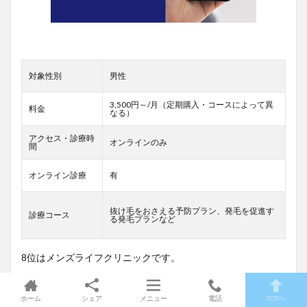
対象性別
男性
3,500円～/月（定期購入・コースによって異
料金
なる）
アクセス・診療時
オンラインのみ
間
オンライン診療
有
抜け毛をおさえる予防プラン、発毛を促進す
診療コース
る発毛プランなど
8位はメンズライフクリニックです。
24時間オンライン診察（※年末年始を除く）いつでも予約可
能なオンライン診療で待ち時間不要。
ホーム
シェア
メニュー
電話
TOPへ