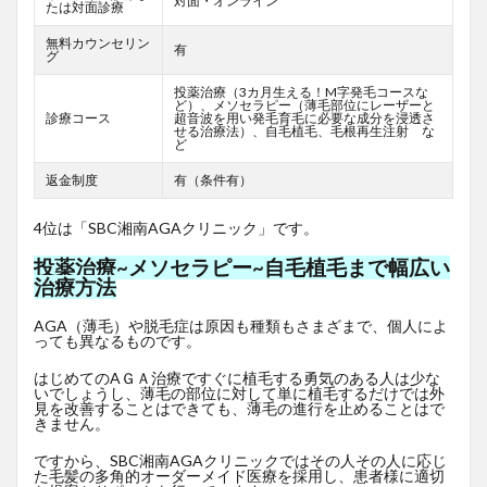
対面・オンライン
たは対面診療
無料カウンセリン
有
グ
投薬治療（3カ月生える！M字発毛コースな
ど）、メソセラピー（薄毛部位にレーザーと
診療コース
超音波を用い発毛育毛に必要な成分を浸透さ
せる治療法）、自毛植毛、毛根再生注射 な
ど
返金制度
有（条件有）
4位は「SBC湘南AGAクリニック」です。
投薬治療~メソセラピー~自毛植毛まで幅広い
治療方法
AGA（薄毛）や脱毛症は原因も種類もさまざまで、個人によ
っても異なるものです。
はじめてのAＧＡ治療ですぐに植毛する勇気のある人は少な
いでしょうし、薄毛の部位に対して単に植毛するだけでは外
見を改善することはできても、薄毛の進行を止めることはで
きません。
ですから、SBC湘南AGAクリニックではその人その人に応じ
た毛髪の多角的オーダーメイド医療を採用し、患者様に適切