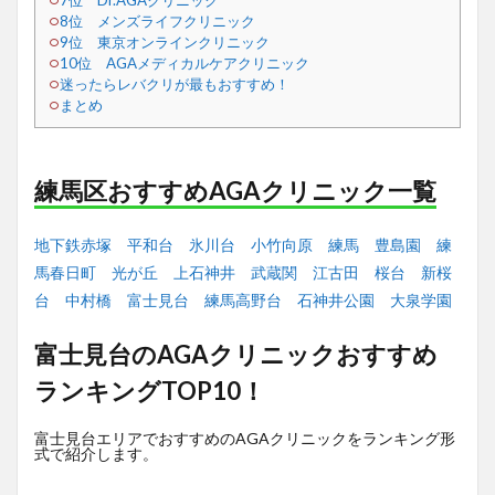
7位 Dr.AGAクリニック
8位 メンズライフクリニック
9位 東京オンラインクリニック
10位 AGAメディカルケアクリニック
迷ったらレバクリが最もおすすめ！
まとめ
練馬区おすすめAGAクリニック一覧
地下鉄赤塚
平和台
氷川台
小竹向原
練馬
豊島園
練
馬春日町
光が丘
上石神井
武蔵関
江古田
桜台
新桜
台
中村橋
富士見台
練馬高野台
石神井公園
大泉学園
富士見台のAGAクリニックおすすめ
ランキングTOP10！
富士見台エリアでおすすめのAGAクリニックをランキング形
式で紹介します。