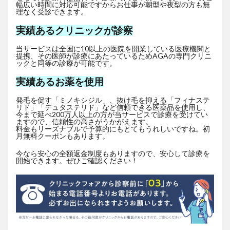
幅広い時間に対応可能ですからお仕事が朝型や夜型の方も無
理なく受診できます。
実績あるクリニックが診察
当サービスは全国に10以上の医院を開業している医療機関と
提携、その医師が診療にあたっているためAGAの専門クリニ
ックと同等の診療が可能です。
実績あるお薬を使用
発毛を促す「ミノキシジル」、抜け毛を抑える「フィナステ
リド」「デュタステリド」など信頼できる医薬品を使用し、
今まで延べ200万人以上の方が当サービスで診療を受けてい
ますので、信頼性の高さがうかがえます。
料金もリーズナブルで予算的にもとてもうれしいですね。初
月無料クーポンもあります。
今なら安心の全額返金制度もありますので、安心して診療を
開始できます。ぜひご確認ください！