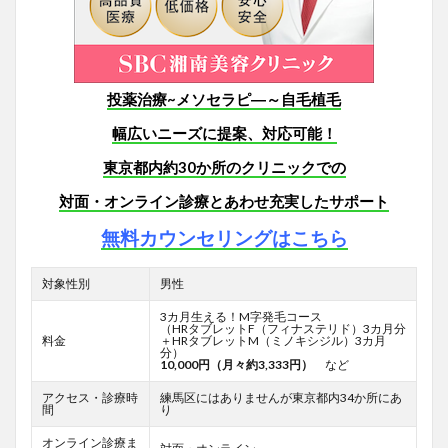
投薬治療~メソセラピ―～自毛植毛
幅広いニーズに提案、対応可能！
東京都内約30か所のクリニックでの
対面・オンライン診療とあわせ
充実したサポート
無料カウンセリングはこちら
対象性別
男性
3カ月生える！M字発毛コース
（HRタブレットF
（フィナステリド）3カ月分
料金
＋HRタブレットM（ミノキシジル）3カ月
分）
10,000円（月々約3,333円）
など
アクセス・診療時
練馬区にはありませんが東京都内34か所にあ
間
り
オンライン診療ま