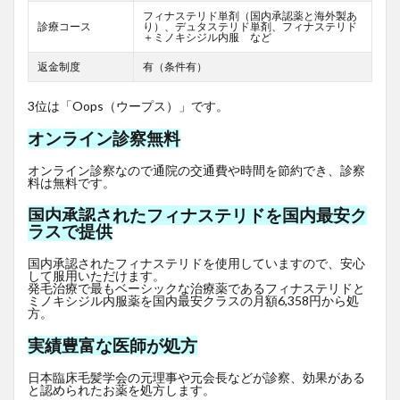
フィナステリド単剤（国内承認薬と海外製あ
診療コース
り）、デュタステリド単剤、フィナステリド
＋ミノキシジル内服 など
返金制度
有（条件有）
3位は「Oops（ウープス）」です。
オンライン診察無料
オンライン診察なので通院の交通費や時間を節約でき、診察
料は無料です。
国内承認されたフィナステリドを国内最安ク
ラスで提供
国内承認されたフィナステリドを使用していますので、安心
して服用いただけます。
発毛治療で最もベーシックな治療薬であるフィナステリドと
ミノキシジル内服薬を国内最安クラスの月額6,358円から処
方。
実績豊富な医師が処方
日本臨床毛髪学会の元理事や元会長などが診察、効果がある
と認められたお薬を処方します。