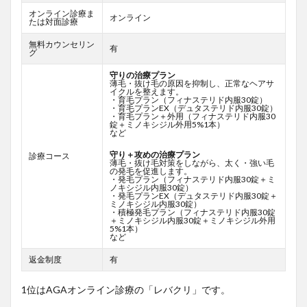
オンライン診療ま
オンライン
たは対面診療
無料カウンセリン
有
グ
守りの治療プラン
薄毛・抜け毛の原因を抑制し、正常なヘアサ
イクルを整えます。
・育毛プラン（フィナステリド内服30錠）
・育毛プランEX（デュタステリド内服30錠）
・育毛プラン＋外用（フィナステリド内服30
錠＋ミノキシジル外用5%1本）
など
守り＋攻めの治療プラン
診療コース
薄毛・抜け毛対策をしながら、太く・強い毛
の発毛を促進します。
・発毛プラン（フィナステリド内服30錠＋ミ
ノキシジル内服30錠）
・発毛プランEX（デュタステリド内服30錠＋
ミノキシジル内服30錠）
・積極発毛プラン（フィナステリド内服30錠
＋ミノキシジル内服30錠＋ミノキシジル外用
5%1本）
など
返金制度
有
1位はAGAオンライン診療の「レバクリ」です。