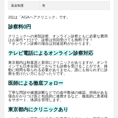
返金制度
有
2位は「AGAヘアクリニック」です。
診察料0円
クリニックへの来院診察、オンライン診察ともに必要な費用
はお薬代＊だけで、診察は何回受けても無料です！
＊オンライン診療の場合は別途送料がかかります。
テレビ電話によるオンライン診察対応
東京都内は秋葉原と新宿にクリニックがありますが、オンラ
インでも日本全国どこからでも診療を受けることができ、移
動に時間を取られる必要がありません。誰にも知られずに診
療を受けたい方にもぴったりです。
医師による徹底フォロー
丁寧な問診や健康診断などでの血中数値の確認、持病がある
場合かかりつけ医と包括的に連携するなど、徹底的に患者様
をサポート、体調を管理します。
東京都内にクリニックあり