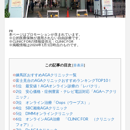
PR
本ページはプロモーションが含まれています。
※公的医療保険が適用されない自由診療です。
※CLINIC FORの情報提供元：CLINIC FOR
※掲載情報は2026年1月1日時点のものです。
この記事の目次
[
非表示
]
練馬区おすすめAGAクリニック一覧
富士見台のAGAクリニックおすすめランキングTOP10！
1位 最安値！AGAオンライン診療の「レバクリ」
2位 安心価格・症例豊富・テレビ電話対応「AGAヘアクリ
ニック」
3位 オンライン治療「Oops（ウープス）」
4位 SBC湘南AGAクリニック
5位 DMMオンラインクリニック
6位 オンラインAGA治療 「CLINIC FOR （クリニック
フォア）」