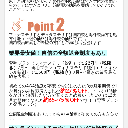
以下と制限されているため根本的な治療はできず体の表面か
らのケアにすぎません。治療薬の効果を実感していただける
ことでしょう。
フィナステリドとデュタステリドは国内製と海外製両方を処
方可能（上記の価格は海外製の価格です）。
国内製治療薬をご希望の方にもご満足いただけます！
業界最安値！自信の全額返金制度もあり
円（税抜
育毛プラン（フィナステリド錠剤）で
1,227
き）/月~
、発毛プラン（フィナステリド錠剤＋ミノキシ
1,500円（税抜き）/月~
ジル錠剤）で
と驚きの業界最安
値を実現！
初めてのAGA治療が不安でお試しの方は3カ月定期便で1
約27％OFF
か月分のみお薬購入に比べ
、じっくり時間
をかけて治療したい方で安くまとめ買いしたい方は12カ
約65~75％OFF
月定期便でなんと
です！（育毛プラン
と発毛プラン）
全額返金制度もありますからAGA治療が初めての方も安心で
す。