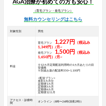
AGA治療が初めての方も安心！
（育毛プラン・発毛プラン）
無料カウンセリングはこちら
対象性別
男性
1,227円
（税込み
育毛プラン
1,349円）/月~
1,500円
（税込み
発毛プラン
1,650円）/月~
※12カ月定期配送利用時の1カ月あたりの目
料金
安価格
※別途お薬の配送料550~1,100円
<配送プラン>
単剤1カ月分
定期便1カ月
定期便3カ月
定期便6カ月
定期便12カ月
アクセス・診療時
オンライン（8時〜26時(深夜2時)）
間