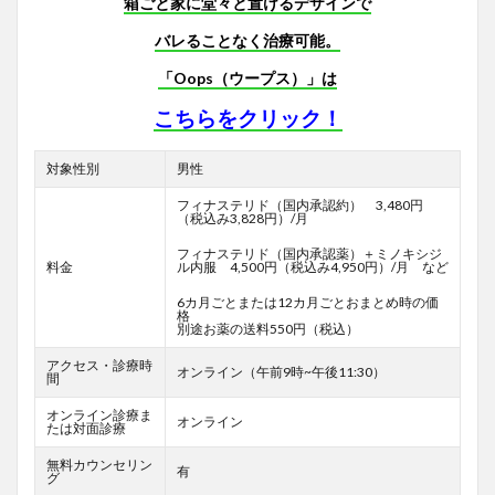
箱ごと家に堂々と置けるデザインで
バレることなく治療可能。
「Oops（ウープス）」は
こちらをクリック！
対象性別
男性
フィナステリド（国内承認約） 3,480円
（税込み3,828円）/月
フィナステリド（国内承認薬）＋ミノキシジ
料金
ル内服 4,500円（税込み4,950円）/月 など
6カ月ごとまたは12カ月ごとおまとめ時の価
格
別途お薬の送料550円（税込）
アクセス・診療時
オンライン（午前9時~午後11:30）
間
オンライン診療ま
オンライン
たは対面診療
無料カウンセリン
有
グ