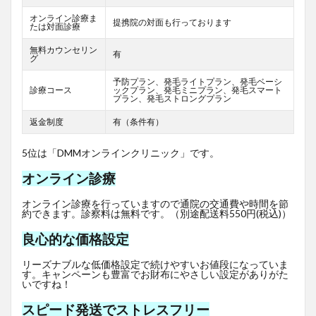
オンライン診療ま
提携院の対面も行っております
たは対面診療
無料カウンセリン
有
グ
予防プラン、発毛ライトプラン、発毛ベーシ
診療コース
ックプラン、発毛ミニプラン、発毛スマート
プラン、発毛ストロングプラン
返金制度
有（条件有）
5位は「DMMオンラインクリニック」です。
オンライン診療
オンライン診療を行っていますので通院の交通費や時間を節
約できます。診察料は無料です。（別途配送料550円(税込)）
良心的な価格設定
リーズナブルな低価格設定で続けやすいお値段になっていま
す。キャンペーンも豊富でお財布にやさしい設定がありがた
いですね！
スピード発送でストレスフリー