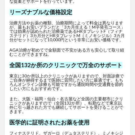
な提案とサポートを行っています。
リーズナブルな価格設定
治療方法やお薬の種類、治療期間によって料金は異なります
が、最もお安いプランだと「3カ月生える！M字発毛コース」
では効果が認められた治療薬であるHRタブレットF
（フィナ
ステリド）3カ月分とHRタブレットM（ミノキシジル）3カ月
分がセットになって10,000円という非常にお安い価格です。
AGA治療が初めてで金額面で不安がある方も安心して取り組
むことができますね。
全国132か所のクリニックで万全のサポート
東京に30か所以上のクリニックがありますので、対面診療で
ご自身が納得するまで医師に質問したい方に最適です。もち
ろんオンライン診療も可能ですから通院時間や交通費を節約
したい方にもおすすめです。
また、大阪・福岡・仙台・名古屋など全国の主要都市にクリ
ニックがありますので（全国132か所）、転勤などで東京以
外に引っ越された方でも継続してサポートを受けることがで
きます。
医学的に証明されたお薬を使用
フィナステリド、ザガーロ（デュタステリド）、ミノキシジ