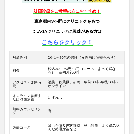
対面診療をご希望の方におすすめ！
東京都内3か所にクリニックをもつ
Dr.AGAクリニックに興味がある方は
こちらをクリック！
対象性別
20代～30代の男性（女性向け診療もあり）
税込み3,190円～/月（コースによって異な
料金
る） ※初月980円
アクセス・診療時
池袋、秋葉原、新橋 午前10時~午後10時・
間
オンライン
オンライン診療ま
いずれも可
たは対面診療
無料カウンセリン
有
グ
薄毛予防＆現状維持、発毛対策、より踏み込
診療コース
んだ発毛対策など