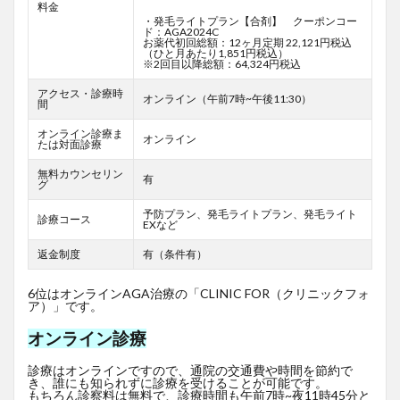
料金
・発毛ライトプラン【合剤】 クーポンコー
ド：AGA2024C
お薬代初回総額：12ヶ月定期 22,121円税込
（ひと月あたり1,851円税込）
※2回目以降総額：64,324円税込
アクセス・診療時
オンライン（午前7時~午後11:30）
間
オンライン診療ま
オンライン
たは対面診療
無料カウンセリン
有
グ
予防プラン、発毛ライトプラン、発毛ライト
診療コース
EXなど
返金制度
有（条件有）
6位はオンラインAGA治療の「CLINIC FOR（クリニックフォ
ア）」です。
オンライン診療
診療はオンラインですので、通院の交通費や時間を節約で
き、誰にも知られずに診療を受けることが可能です。
もちろん診察料は無料で、診療時間も午前7時~夜11時45分と