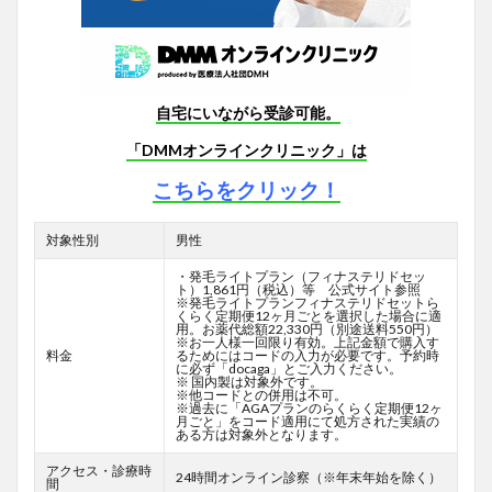
自宅にいながら受診可能。
「DMMオンラインクリニック」は
こちらをクリック！
対象性別
男性
・発毛ライトプラン（フィナステリドセッ
ト）1,861円（税込）等 公式サイト参照
※発毛ライトプランフィナステリドセットら
くらく定期便12ヶ月ごとを選択した場合に適
用。お薬代総額22,330円（別途送料550円）
※お一人様一回限り有効。上記金額で購入す
料金
るためにはコードの入力が必要です。予約時
に必ず「docaga」とご入力ください。
※ 国内製は対象外です。
※他コードとの併用は不可。
※過去に「AGAプランのらくらく定期便12ヶ
月ごと」をコード適用にて処方された実績の
ある方は対象外となります。
アクセス・診療時
24時間オンライン診察（※年末年始を除く）
間