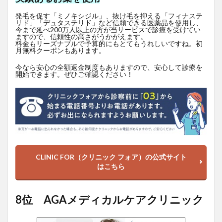
発毛を促す「ミノキシジル」、抜け毛を抑える「フィナステ
リド」「デュタステリド」など信頼できる医薬品を使用し、
今まで延べ200万人以上の方が当サービスで診療を受けてい
ますので、信頼性の高さがうかがえます。
料金もリーズナブルで予算的にもとてもうれしいですね。初
月無料クーポンもあります。
今なら安心の全額返金制度もありますので、安心して診療を
開始できます。ぜひご確認ください！
CLINIC FOR（クリニック フォア）の公式サイト
はこちら
8位 AGAメディカルケアクリニック