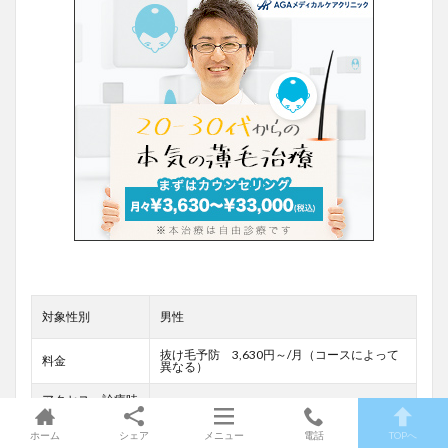
対象性別
男性
抜け毛予防 3,630円～/月（コースによって
料金
異なる）
アクセス・診療時
新宿、東京駅前 9:45-18:45
間
ホーム
シェア
メニュー
電話
TOPへ