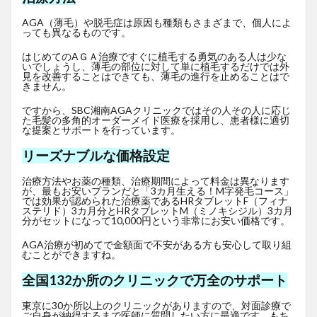
AGA（薄毛）や脱毛症は原因も種類もさまざまで、個人によ
っても異なるものです。
はじめてのAＧＡ治療ですぐに植毛する勇気のある人は少な
いでしょうし、薄毛の部位に対して単に植毛するだけでは外
見を改善することはできても、薄毛の進行を止めることはで
きません。
ですから、SBC湘南AGAクリニックではその人その人に応じ
た毛髪の多角的オーダーメイド医療を採用し、患者様に適切
な提案とサポートを行っています。
リーズナブルな価格設定
治療方法やお薬の種類、治療期間によって料金は異なります
が、最もお安いプランだと「3カ月生える！M字発毛コース」
では効果が認められた治療薬であるHRタブレットF
（フィナ
ステリド）3カ月分とHRタブレットM（ミノキシジル）3カ月
分がセットになって10,000円という非常にお安い価格です。
AGA治療が初めてで金額面で不安がある方も安心して取り組
むことができますね。
全国132か所のクリニックで万全のサポート
東京に30か所以上のクリニックがありますので、対面診療で
ご自身が納得するまで医師に質問したい方に最適です。もち