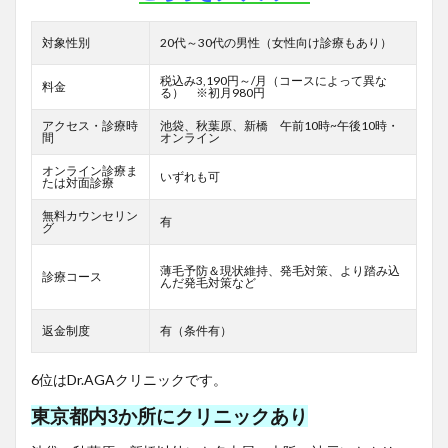
対象性別
20代～30代の男性（女性向け診療もあり）
税込み3,190円～/月（コースによって異な
料金
る） ※初月980円
アクセス・診療時
池袋、秋葉原、新橋 午前10時~午後10時・
間
オンライン
オンライン診療ま
いずれも可
たは対面診療
無料カウンセリン
有
グ
薄毛予防＆現状維持、発毛対策、より踏み込
診療コース
んだ発毛対策など
返金制度
有（条件有）
6位はDr.AGAクリニックです。
東京都内3か所にクリニックあり