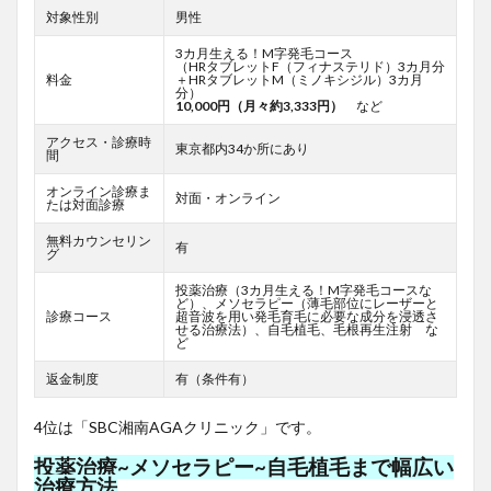
対象性別
男性
3カ月生える！M字発毛コース
（HRタブレットF
（フィナステリド）3カ月分
料金
＋HRタブレットM（ミノキシジル）3カ月
分）
10,000円（月々約3,333円）
など
アクセス・診療時
東京都内34か所にあり
間
オンライン診療ま
対面・オンライン
たは対面診療
無料カウンセリン
有
グ
投薬治療（3カ月生える！M字発毛コースな
ど）、メソセラピー（薄毛部位にレーザーと
診療コース
超音波を用い発毛育毛に必要な成分を浸透さ
せる治療法）、自毛植毛、毛根再生注射 な
ど
返金制度
有（条件有）
4位は「SBC湘南AGAクリニック」です。
投薬治療~メソセラピー~自毛植毛まで幅広い
治療方法