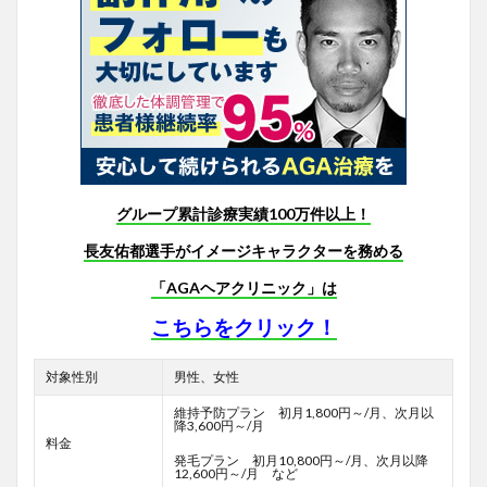
グループ累計診療実績100万件以上！
長友佑都選手がイメージキャラクターを務める
「AGAヘアクリニック」は
こちらをクリック！
対象性別
男性、女性
維持予防プラン 初月1,800円～/月、次月以
降3,600円～/月
料金
発毛プラン 初月10,800円～/月、次月以降
12,600円～/月 など