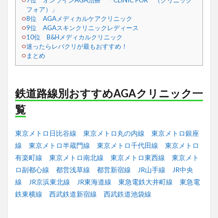
7位 オンラインAGA治療 「CLINIC FOR （クリニック
フォア）」
8位 AGAメディカルケアクリニック
9位 AGAスキンクリニックレディース
10位 B&Hメディカルクリニック
迷ったらレバクリが最もおすすめ！
まとめ
鉄道路線別おすすめAGAクリニック一
覧
東京メトロ日比谷線
東京メトロ丸の内線
東京メトロ銀座
線
東京メトロ半蔵門線
東京メトロ千代田線
東京メトロ
有楽町線
東京メトロ南北線
東京メトロ東西線
東京メト
ロ副都心線
都営浅草線
都営新宿線
JR山手線
JR中央
線
JR京浜東北線
JR東海道線
東急電鉄大井町線
東急電
鉄東横線
西武鉄道新宿線
西武鉄道池袋線