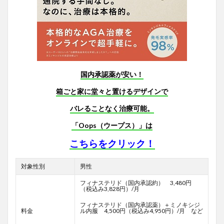
国内承認薬が安い！
箱ごと家に堂々と置けるデザインで
バレることなく治療可能。
「Oops（ウープス）」は
こちらをクリック！
対象性別
男性
フィナステリド（国内承認約） 3,480円
（税込み3,828円）/月
フィナステリド（国内承認薬）＋ミノキシジ
料金
ル内服 4,500円（税込み4,950円）/月 など