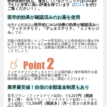
牧野医師が設立、運営しているクリニックはGoogle
で4.7と非常に高い評価を得ています（
口コミ
をぜひ
ご覧ください！）。
医学的効果が確認済みのお薬を使用
医学的にAGA治療の効果が確認済み
使用する医薬品は
の
「フィナステリド」「デュタステリド」「ミノキシジ
ル」
です。
市販の薄毛対策シャンプーや育毛剤などは有効成分の量が5%
以下と制限されているため根本的な治療はできず体の表面か
らのケアにすぎません。治療薬の効果を実感していただける
ことでしょう。
フィナステリドとデュタステリドは国内製と海外製両方を処
方可能（上記の価格は海外製の価格です）。
国内製治療薬をご希望の方にもご満足いただけます！
業界最安値！自信の全額返金制度もあり
円（税抜
育毛プラン（フィナステリド錠剤）で
1,227
き）/月~
、発毛プラン（フィナステリド錠剤＋ミノキシ
1,500円（税抜き）/月~
ジル錠剤）で
と驚きの業界最安
値を実現！