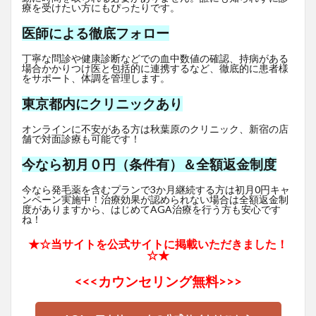
療を受けたい方にもぴったりです。
医師による徹底フォロー
丁寧な問診や健康診断などでの血中数値の確認、持病がある
場合かかりつけ医と包括的に連携するなど、徹底的に患者様
をサポート、体調を管理します。
東京都内にクリニックあり
オンラインに不安がある方は秋葉原のクリニック、新宿の店
舗で対面診療も可能です！
今なら初月０円（条件有）＆全額返金制度
今なら発毛薬を含むプランで3か月継続する方は初月0円キャ
ンペーン実施中！治療効果が認められない場合は全額返金制
度がありますから、はじめてAGA治療を行う方も安心です
ね！
★☆当サイトを公式サイトに掲載いただきました！
☆★
<<<
カウンセリング無料>>>