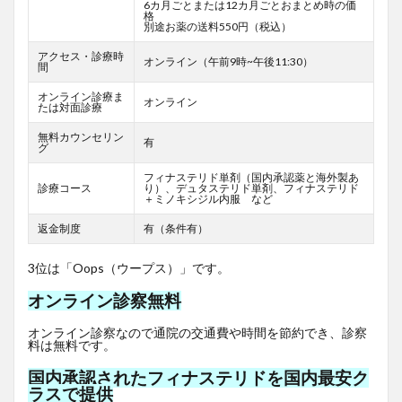
6カ月ごとまたは12カ月ごとおまとめ時の価
格
別途お薬の送料550円（税込）
アクセス・診療時
オンライン（午前9時~午後11:30）
間
オンライン診療ま
オンライン
たは対面診療
無料カウンセリン
有
グ
フィナステリド単剤（国内承認薬と海外製あ
診療コース
り）、デュタステリド単剤、フィナステリド
＋ミノキシジル内服 など
返金制度
有（条件有）
3位は「Oops（ウープス）」です。
オンライン診察無料
オンライン診察なので通院の交通費や時間を節約でき、診察
料は無料です。
国内承認されたフィナステリドを国内最安ク
ラスで提供