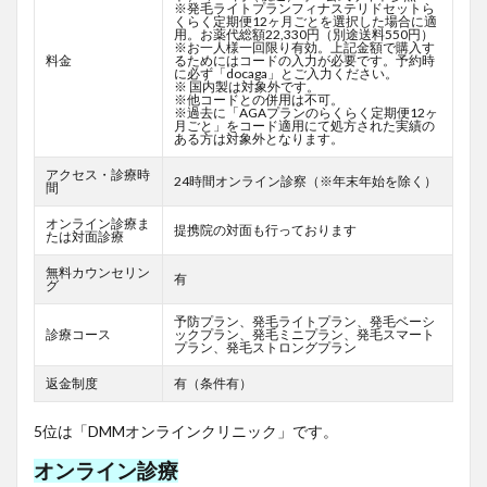
※発毛ライトプランフィナステリドセットら
くらく定期便12ヶ月ごとを選択した場合に適
用。お薬代総額22,330円（別途送料550円）
※お一人様一回限り有効。上記金額で購入す
料金
るためにはコードの入力が必要です。予約時
に必ず「docaga」とご入力ください。
※ 国内製は対象外です。
※他コードとの併用は不可。
※過去に「AGAプランのらくらく定期便12ヶ
月ごと」をコード適用にて処方された実績の
ある方は対象外となります。
アクセス・診療時
24時間オンライン診察（※年末年始を除く）
間
オンライン診療ま
提携院の対面も行っております
たは対面診療
無料カウンセリン
有
グ
予防プラン、発毛ライトプラン、発毛ベーシ
診療コース
ックプラン、発毛ミニプラン、発毛スマート
プラン、発毛ストロングプラン
返金制度
有（条件有）
5位は「DMMオンラインクリニック」です。
オンライン診療