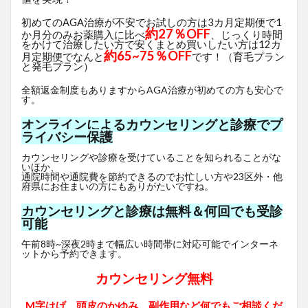
初めてのAGA治療が不安でお試しの方は3カ月定期便で1
約27％OFF
か月分のみお薬購入に比べ
、じっくり時間
をかけて治療したい方で安くまとめ買いしたい方は12カ
約65~75％OFF
月定期便でなんと
です！（育毛プラン
と発毛プラン）
全額返金制度もありますからAGA治療が初めての方も安心で
す。
オンラインによるカウンセリングと診療でプ
ライバシー保護
カウンセリングや診療を受けていることを知られることがな
いほか、
通院時間や通院費を節約できるのでお忙しい方や23区外・他
府県にお住まいの方にもありがたいですね。
カウンセリングと診療は無料＆何回でも受診
可能
午前8時~深夜2時まで幅広い時間帯に対応可能でインターネ
ットから予約できます。
カウンセリング無料
M字はげ、頭皮のかゆみ、副作用など何でもご相談くだ