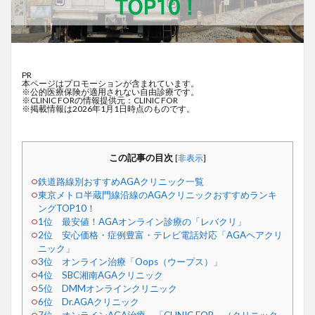
PR
本ページはプロモーションが含まれています。
※公的医療保険が適用されない自由診療です。
※CLINIC FORの情報提供元：CLINIC FOR
※掲載情報は2026年1月1日時点のものです。
この記事の目次
[
非表示
]
鉄道路線別おすすめAGAクリニック一覧
東京メトロ半蔵門線沿線のAGAクリニックおすすめランキ
ングTOP10！
1位 最安値！AGAオンライン診療の「レバクリ」
2位 安心価格・症例豊富・テレビ電話対応「AGAヘアクリ
ニック」
3位 オンライン治療「Oops（ウープス）」
4位 SBC湘南AGAクリニック
5位 DMMオンラインクリニック
6位 Dr.AGAクリニック