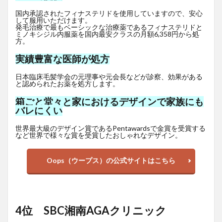
国内承認されたフィナステリドを使用していますので、安心
して服用いただけます。
発毛治療で最もベーシックな治療薬であるフィナステリドと
ミノキシジル内服薬を国内最安クラスの月額6,358円から処
方。
実績豊富な医師が処方
日本臨床毛髪学会の元理事や元会長などが診察、効果がある
と認められたお薬を処方します。
箱ごと堂々と家におけるデザインで家族にも
バレにくい
世界最大級のデザイン賞であるPentawardsで金賞を受賞する
など世界で様々な賞を受賞したおしゃれなデザイン。
Oops（ウープス）の公式サイトはこちら
4位 SBC湘南AGAクリニック