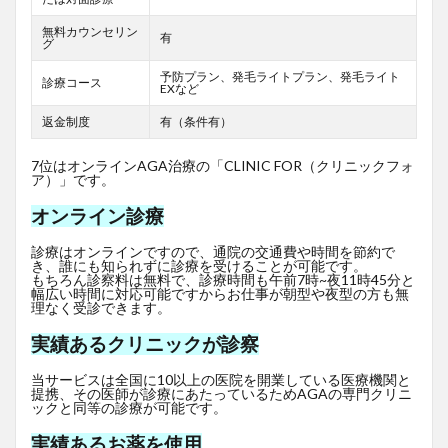
無料カウンセリン
有
グ
予防プラン、発毛ライトプラン、発毛ライト
診療コース
EXなど
返金制度
有（条件有）
7位はオンラインAGA治療の「CLINIC FOR（クリニックフォ
ア）」です。
オンライン診療
診療はオンラインですので、通院の交通費や時間を節約で
き、誰にも知られずに診療を受けることが可能です。
もちろん診察料は無料で、診療時間も午前7時~夜11時45分と
幅広い時間に対応可能ですからお仕事が朝型や夜型の方も無
理なく受診できます。
実績あるクリニックが診察
当サービスは全国に10以上の医院を開業している医療機関と
提携、その医師が診療にあたっているためAGAの専門クリニ
ックと同等の診療が可能です。
実績あるお薬を使用