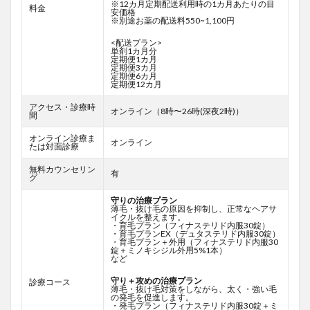
※12カ月定期配送利用時の1カ月あたりの目
料金
安価格
※別途お薬の配送料550~1,100円
<配送プラン>
単剤1カ月分
定期便1カ月
定期便3カ月
定期便6カ月
定期便12カ月
アクセス・診療時
オンライン（8時〜26時(深夜2時)）
間
オンライン診療ま
オンライン
たは対面診療
無料カウンセリン
有
グ
守りの治療プラン
薄毛・抜け毛の原因を抑制し、正常なヘアサ
イクルを整えます。
・育毛プラン（フィナステリド内服30錠）
・育毛プランEX（デュタステリド内服30錠）
・育毛プラン＋外用（フィナステリド内服30
錠＋ミノキシジル外用5%1本）
など
守り＋攻めの治療プラン
診療コース
薄毛・抜け毛対策をしながら、太く・強い毛
の発毛を促進します。
・発毛プラン（フィナステリド内服30錠＋ミ