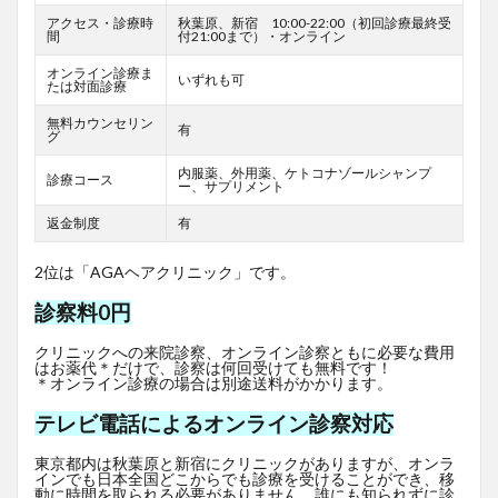
アクセス・診療時
秋葉原、新宿 10:00-22:00（初回診療最終受
間
付21:00まで）・オンライン
オンライン診療ま
いずれも可
たは対面診療
無料カウンセリン
有
グ
内服薬、外用薬、ケトコナゾールシャンプ
診療コース
ー、サプリメント
返金制度
有
2位は「AGAヘアクリニック」です。
診察料0円
クリニックへの来院診察、オンライン診察ともに必要な費用
はお薬代＊だけで、診察は何回受けても無料です！
＊オンライン診療の場合は別途送料がかかります。
テレビ電話によるオンライン診察対応
東京都内は秋葉原と新宿にクリニックがありますが、オンラ
インでも日本全国どこからでも診療を受けることができ、移
動に時間を取られる必要がありません。誰にも知られずに診