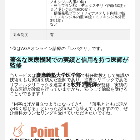
ノキシジル内服30錠）
・発毛プランEX（デュタステリド内服30錠＋
ミノキシジル内服30錠）
・積極発毛プラン（フィナステリド内服30錠
＋ミノキシジル内服30錠＋ミノキシジル外用
5%1本）
など
返金制度
有
1位はAGAオンライン診療の「レバクリ」です。
著名な医療機関での実績と信用を持つ医師が
監修
慶應義塾大学医学部
当サービスは
で特任助教として知識や
技術をもち実績を積んだ医師であり、提携クリニックである
牧野 潤医師
リフィルクリニックを運営する
が監修、実績の
ある医師が診療を行っていますから、安心して治療を受ける
ことができます！
「M字はげが目立つようになってきた」「薄毛とともに頭が
かゆく感じる」といったお悩みにも答えてくれますので、ぜ
ひ無料カウンセリングを受けていただきたいですね。