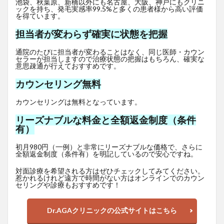
池袋、秋葉原、新橋以外にも名古屋、大阪、神戸にもクリニ
ックを持ち、発毛実感率99.5%と多くの患者様から高い評価
を得ています。
担当者が変わらず確実に状態を把握
通院のたびに担当者が変わることはなく、同じ医師・カウン
セラーが担当しますので治療状態の把握はもちろん、確実な
意思疎通が行えておすすめです。
カウンセリング無料
カウンセリングは無料となっています。
リーズナブルな料金と全額返金制度（条件
有）
初月980円（一例）と非常にリーズナブルな価格で、さらに
全額返金制度（条件有）を明記しているので安心ですね。
対面診療を希望される方はぜひチェックしてみてください。
惹かれるけれど遠方で時間がない方はオンラインでのカウン
セリングや診療もおすすめです！
Dr.AGAクリニックの公式サイトはこちら