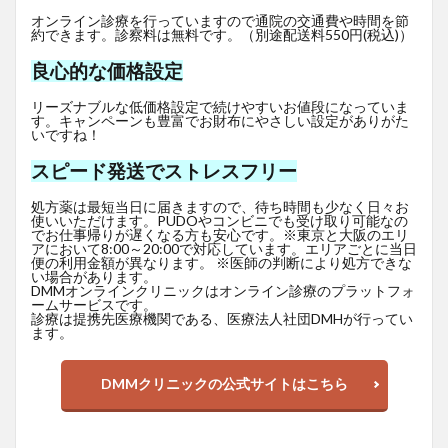
オンライン診療を行っていますので通院の交通費や時間を節
約できます。診察料は無料です。（別途配送料550円(税込)）
良心的な価格設定
リーズナブルな低価格設定で続けやすいお値段になっていま
す。キャンペーンも豊富でお財布にやさしい設定がありがた
いですね！
スピード発送でストレスフリー
処方薬は最短当日に届きますので、待ち時間も少なく日々お
使いいただけます。PUDOやコンビニでも受け取り可能なの
でお仕事帰りが遅くなる方も安心です。※東京と大阪のエリ
アにおいて8:00～20:00で対応しています。エリアごとに当日
便の利用金額が異なります。 ※医師の判断により処方できな
い場合があります。
DMMオンラインクリニックはオンライン診療のプラットフォ
ームサービスです。
診療は提携先医療機関である、医療法人社団DMHが行ってい
ます。
DMMクリニックの公式サイトはこちら