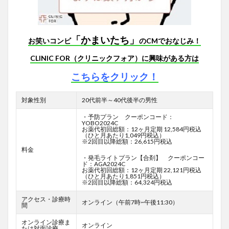
「かまいたち」
お笑いコンビ
のCMでおなじみ！
CLINIC FOR（クリニックフォア）に興味がある方は
こちらをクリック！
対象性別
20代前半～40代後半の男性
・予防プラン クーポンコード：
YOBO2024C
お薬代初回総額：12ヶ月定期 12,584円税込
（ひと月あたり1,049円税込）
※2回目以降総額：26,615円税込
料金
・発毛ライトプラン【合剤】 クーポンコー
ド：AGA2024C
お薬代初回総額：12ヶ月定期 22,121円税込
（ひと月あたり1,851円税込）
※2回目以降総額：64,324円税込
アクセス・診療時
オンライン（午前7時~午後11:30）
間
オンライン診療ま
オンライン
たは対面診療