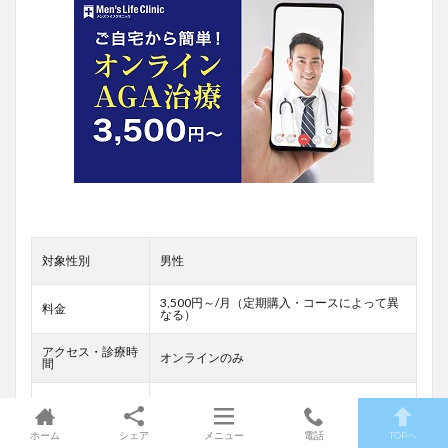
対象性別
男性
3,500円～/月（定期購入・コースによって異
料金
なる）
アクセス・診療時
オンラインのみ
間
オンライン診療
有
ホーム
シェア
メニュー
電話
TOPへ