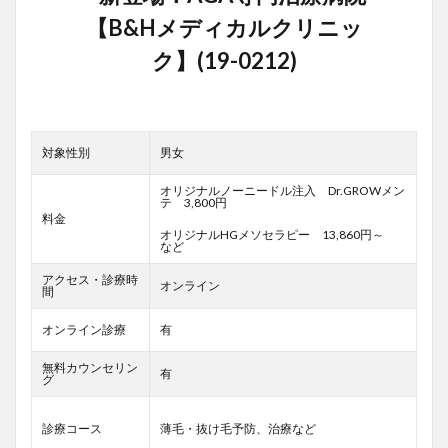
対象性別
男女
オリジナルノーニードル注入 Dr.GROWメン
テ 3,800円
料金
オリジナルHGメソセラピー 13,860円～
など
アクセス・診療時
オンライン
間
オンライン診療
有
無料カウンセリン
有
グ
診療コース
薄毛・抜け毛予防、治療など