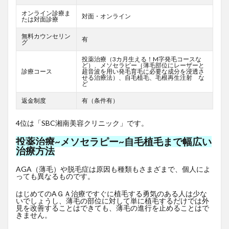
オンライン診療ま
対面・オンライン
たは対面診療
無料カウンセリン
有
グ
投薬治療（3カ月生える！M字発毛コースな
ど）、メソセラピー（薄毛部位にレーザーと
診療コース
超音波を用い発毛育毛に必要な成分を浸透さ
せる治療法）、自毛植毛、毛根再生注射 な
ど
返金制度
有（条件有）
4位は「SBC湘南美容クリニック」です。
投薬治療~メソセラピー~自毛植毛まで幅広い
治療方法
AGA（薄毛）や脱毛症は原因も種類もさまざまで、個人によ
っても異なるものです。
はじめてのAＧＡ治療ですぐに植毛する勇気のある人は少な
いでしょうし、薄毛の部位に対して単に植毛するだけでは外
見を改善することはできても、薄毛の進行を止めることはで
きません。