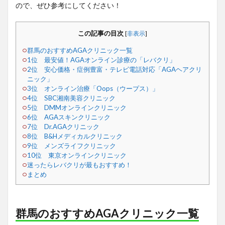
ので、ぜひ参考にしてください！
この記事の目次
[
非表示
]
群馬のおすすめAGAクリニック一覧
1位 最安値！AGAオンライン診療の「レバクリ」
2位 安心価格・症例豊富・テレビ電話対応「AGAヘアクリ
ニック」
3位 オンライン治療「Oops（ウープス）」
4位 SBC湘南美容クリニック
5位 DMMオンラインクリニック
6位 AGAスキンクリニック
7位 Dr.AGAクリニック
8位 B&Hメディカルクリニック
9位 メンズライフクリニック
10位 東京オンラインクリニック
迷ったらレバクリが最もおすすめ！
まとめ
群馬のおすすめAGAクリニック一覧