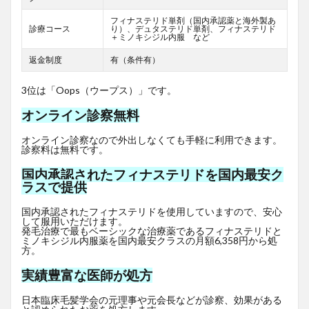
フィナステリド単剤（国内承認薬と海外製あ
診療コース
り）、デュタステリド単剤、フィナステリド
＋ミノキシジル内服 など
返金制度
有（条件有）
3位は「Oops（ウープス）」です。
オンライン診察無料
オンライン診察なので外出しなくても手軽に利用できます。
診察料は無料です。
国内承認されたフィナステリドを国内最安ク
ラスで提供
国内承認されたフィナステリドを使用していますので、安心
して服用いただけます。
発毛治療で最もベーシックな治療薬であるフィナステリドと
ミノキシジル内服薬を国内最安クラスの月額6,358円から処
方。
実績豊富な医師が処方
日本臨床毛髪学会の元理事や元会長などが診察、効果がある