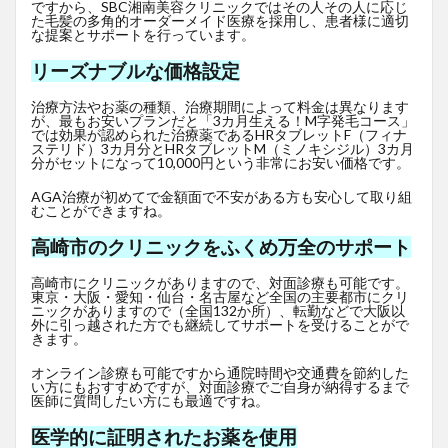
ですから、SBC湘南美容クリニックではその人その人に応じ
た毛髪の多角的オーダーメイド医療を採用し、患者様に適切
な提案とサポートを行っています。
リーズナブルな価格設定
治療方法やお薬の種類、治療期間によって料金は異なります
が、最もお安いプランだと「3カ月生える！M字発毛コース」
では効果が認められた治療薬であるHRタブレットF
（フィナ
ステリド）3カ月分とHRタブレットM（ミノキシジル）3カ月
分がセットになって10,000円という非常にお安い価格です。
AGA治療が初めてで金額面で不安がある方も安心して取り組
むことができますね。
高崎市のクリニックをふくめ万全のサポート
高崎市にクリニックがありますので、対面診療も可能です。
東京・大阪・愛知・仙台・名古屋など全国の主要都市にクリ
ニックがありますので（全国132か所）、転勤などで大阪以
外に引っ越された方でも継続してサポートを受けることがで
きます。
オンライン診療も可能ですから通院時間や交通費を節約した
い方にもおすすめですが、対面診療でご自身が納得するまで
医師に質問したい方にも最適ですね。
医学的に証明されたお薬を使用