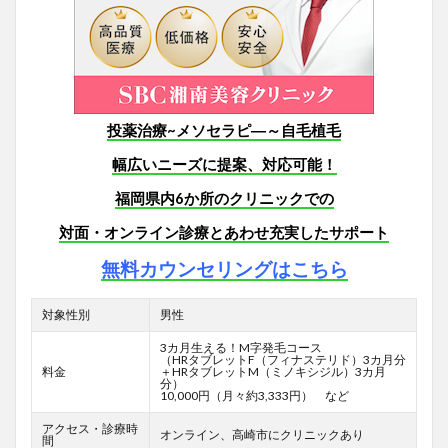
投薬治療~メソセラピ―～自毛植毛
幅広いニーズに提案、対応可能！
福岡県内6か所のクリニックでの
対面・オンライン診療とあわせ充実したサポート
無料カウンセリングはこちら
対象性別
男性
3カ月生える！M字発毛コース
（HRタブレットF
（フィナステリド）3カ月分
料金
＋HRタブレットM（ミノキシジル）3カ月
分）
10,000円（月々約3,333円） など
アクセス・診療時
オンライン、高崎市にクリニックあり
間