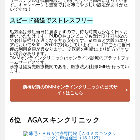
リーズナブルな低価格設定で続けやすいお値段になっていま
す。キャンペーンも豊富でお財布にやさしい設定がありがた
いですね！
スピード発送でストレスフリー
処方薬は最短当日に届きますので、待ち時間も少なく日々お
使いいただけます。PUDOやコンビニでも受け取り可能なの
でお仕事帰りが遅くなる方も安心です。※東京と大阪のエリ
アにおいて8:00～20:00で対応しています。エリアごとに当日
便の利用金額が異なります。 ※医師の判断により処方できな
い場合があります。
DMMオンラインクリニックはオンライン診療のプラットフォ
ームサービスです。
診療は提携先医療機関である、医療法人社団DMHが行ってい
ます。
前橋駅前のDMMオンラインクリニックの公式サ
イトはこちら
6位 AGAスキンクリニック