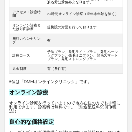
ある方は対象外となります。
アクセス・診療時
24時間オンライン診察（※年末年始を除く）
間
オンライン診療ま
提携院の対面も行っております
たは対面診療
無料カウンセリン
有
グ
予防プラン、発毛ライトプラン、発毛ベーシ
診療コース
ックプラン、発毛ミニプラン、発毛スマート
プラン、発毛ストロングプラン
返金制度
有（条件有）
5位は「DMMオンラインクリニック」です。
オンライン診療
オンライン診療を行っていますので地方在住の方でも手軽に
利用できます。診察料は無料です。（別途配送料550円(税
込)）
良心的な価格設定