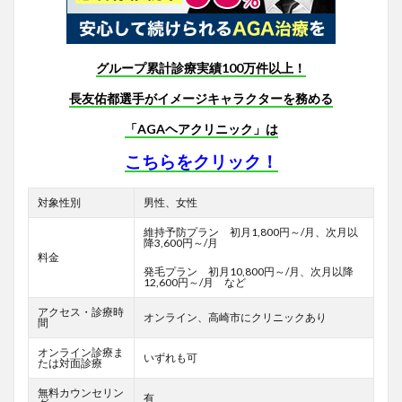
グループ累計診療実績100万件以上！
長友佑都選手がイメージキャラクターを務める
「AGAヘアクリニック」は
こちらをクリック！
対象性別
男性、女性
維持予防プラン 初月1,800円～/月、次月以
降3,600円～/月
料金
発毛プラン 初月10,800円～/月、次月以降
12,600円～/月 など
アクセス・診療時
オンライン、高崎市にクリニックあり
間
オンライン診療ま
いずれも可
たは対面診療
無料カウンセリン
有