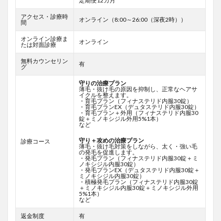
定期便12カ月
アクセス・診療時
オンライン（8:00～26:00（深夜2時））
間
オンライン診療ま
オンライン
たは対面診療
無料カウンセリン
有
グ
守りの治療プラン
薄毛・抜け毛の原因を抑制し、正常なヘアサ
イクルを整えます。
・育毛プラン（フィナステリド内服30錠）
・育毛プランEX（デュタステリド内服30錠）
・育毛プラン＋外用（フィナステリド内服30
錠＋ミノキシジル外用5%1本）
など
守り＋攻めの治療プラン
診療コース
薄毛・抜け毛対策をしながら、太く・強い毛
の発毛を促進します。
・発毛プラン（フィナステリド内服30錠＋ミ
ノキシジル内服30錠）
・発毛プランEX（デュタステリド内服30錠＋
ミノキシジル内服30錠）
・積極発毛プラン（フィナステリド内服30錠
＋ミノキシジル内服30錠＋ミノキシジル外用
5%1本）
など
返金制度
有