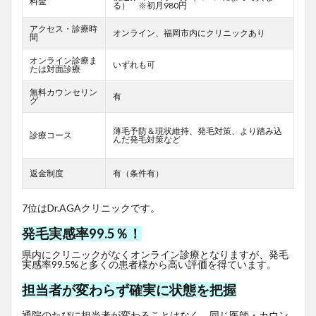
料金
る） ※初月980円
アクセス・診療時
オンライン、福岡市内にクリニックあり
間
オンライン診療ま
いずれも可
たは対面診療
無料カウンセリン
有
グ
薄毛予防＆現状維持、発毛対策、より踏み込
診療コース
んだ発毛対策など
返金制度
有（条件有）
7位はDr.AGAクリニックです。
発毛実感率99.5％！
県内にクリニックがなくオンライン診療となりますが、発毛
実感率99.5%と多くの患者様から高い評価を得ています。
担当者が変わらず確実に状態を把握
通院のたびに担当者が変わることはなく、同じ医師・カウン