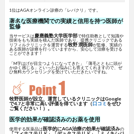
1位はAGAオンライン診療の「レバクリ」です。
著名な医療機関での実績と信用を持つ医師が
監修
慶應義塾大学医学部
当サービスは
で特任助教として知識や
技術をもち実績を積んだ医師であり、提携クリニックである
牧野 潤医師
リフィルクリニックを運営する
が監修、実績の
ある医師が診療を行っていますから、安心して治療を受ける
ことができます！
「M字はげが目立つようになってきた」「薄毛とともに頭が
かゆく感じる」といったお悩みにも答えてくれますので、ぜ
ひ無料カウンセリングを受けていただきたいですね。
牧野医師が設立、運営しているクリニックはGoogle
で4.7と非常に高い評価を得ています（
口コミ
をぜひ
ご覧ください！）。
医学的効果が確認済みのお薬を使用
医学的にAGA治療の効果が確認済み
使用する医薬品は
の
「フィナステリド」「デュタステリド」「ミノキシジ