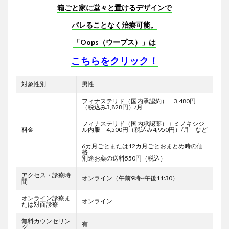
箱ごと家に堂々と置けるデザインで
バレることなく治療可能。
「Oops（ウープス）」は
こちらをクリック！
対象性別
男性
フィナステリド（国内承認約） 3,480円
（税込み3,828円）/月
フィナステリド（国内承認薬）＋ミノキシジ
料金
ル内服 4,500円（税込み4,950円）/月 など
6カ月ごとまたは12カ月ごとおまとめ時の価
格
別途お薬の送料550円（税込）
アクセス・診療時
オンライン（午前9時~午後11:30）
間
オンライン診療ま
オンライン
たは対面診療
無料カウンセリン
有
グ