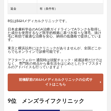
返金
有（条件有）
8位はB&Hメディカルクリニックです。
日本皮膚科学会のAGA治療ガイドラインでAランクを取得し
た成分を使用するなど医学的根拠に基づき様々な薄毛、抜け
毛に有効で最適な治療を安心、納得の低価格で提供していま
す。
東京と横浜以外にはクリニックがありませんが、全国どこか
らでもオンラインで診療可能です。
アフターフォロー 通院時は頭髪チェック・経過診察だけでは
なく、 専門医の視点から食生活をはじめとしたライフスタイ
ルのアドバイスも行っていますよ！
前橋駅前のB&Hメディカルクリニックの公式サ
イトはこちら
9位 メンズライフクリニック