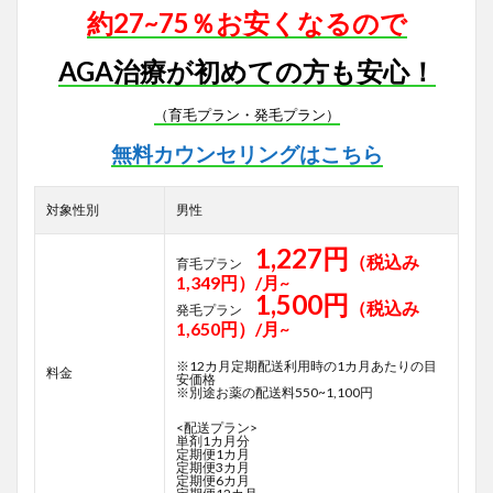
約27~75％お安くなるので
AGA治療が初めての方も安心！
（育毛プラン・発毛プラン）
無料カウンセリングはこちら
対象性別
男性
1,227円
（税込み
育毛プラン
1,349円）/月~
1,500円
（税込み
発毛プラン
1,650円）/月~
※12カ月定期配送利用時の1カ月あたりの目
料金
安価格
※別途お薬の配送料550~1,100円
<配送プラン>
単剤1カ月分
定期便1カ月
定期便3カ月
定期便6カ月