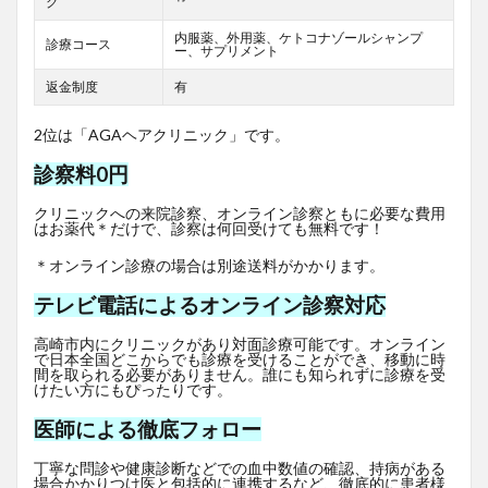
グ
内服薬、外用薬、ケトコナゾールシャンプ
診療コース
ー、サプリメント
返金制度
有
2位は「AGAヘアクリニック」です。
診察料0円
クリニックへの来院診察、オンライン診察ともに必要な費用
はお薬代＊だけで、診察は何回受けても無料です！
＊オンライン診療の場合は別途送料がかかります。
テレビ電話によるオンライン診察対応
高崎市内にクリニックがあり対面診療可能です。オンライン
で日本全国どこからでも診療を受けることができ、移動に時
間を取られる必要がありません。誰にも知られずに診療を受
けたい方にもぴったりです。
医師による徹底フォロー
丁寧な問診や健康診断などでの血中数値の確認、持病がある
場合かかりつけ医と包括的に連携するなど、徹底的に患者様