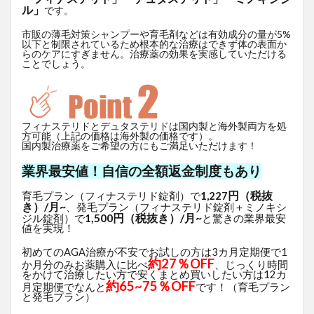
ル」
です。
市販の薄毛対策シャンプーや育毛剤などは有効成分の量が5%
以下と制限されているため根本的な治療はできず体の表面か
らのケアにすぎません。治療薬の効果を実感していただける
ことでしょう。
フィナステリドとデュタステリドは国内製と海外製両方を処
方可能（上記の価格は海外製の価格です）。
国内製治療薬をご希望の方にもご満足いただけます！
業界最安値！自信の全額返金制度もあり
円（税抜
育毛プラン（フィナステリド錠剤）で
1,227
き）/月~
、発毛プラン（フィナステリド錠剤＋ミノキシ
1,500円（税抜き）/月~
ジル錠剤）で
と驚きの業界最安
値を実現！
初めてのAGA治療が不安でお試しの方は3カ月定期便で1
約27％OFF
か月分のみお薬購入に比べ
、じっくり時間
をかけて治療したい方で安くまとめ買いしたい方は12カ
約65~75％OFF
月定期便でなんと
です！（育毛プラン
と発毛プラン）