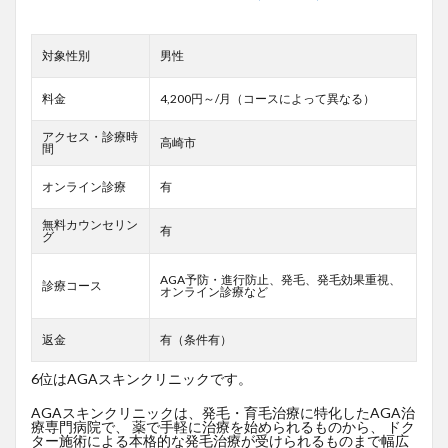
対象性別
男性
料金
4,200円～/月（コースによって異なる）
アクセス・診療時
高崎市
間
オンライン診療
有
無料カウンセリン
有
グ
AGA予防・進行防止、発毛、発毛効果重視、
診療コース
オンライン診療など
返金
有（条件有）
6位はAGAスキンクリニックです。
AGAスキンクリニックは、発毛・育毛治療に特化したAGA治
療専門病院で、 薬で手軽に治療を始められるものから、 ドク
ター施術による本格的な発毛治療が受けられるものまで幅広