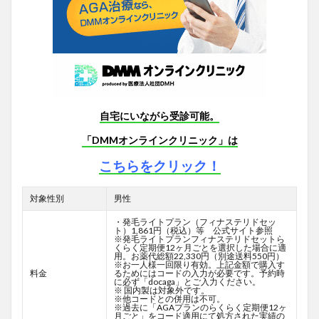
自宅にいながら受診可能。
「DMMオンラインクリニック」は
こちらをクリック！
対象性別
男性
・発毛ライトプラン（フィナステリドセッ
ト）1,861円（税込）等 公式サイト参照
※発毛ライトプランフィナステリドセットら
くらく定期便12ヶ月ごとを選択した場合に適
用。お薬代総額22,330円（別途送料550円）
※お一人様一回限り有効。上記金額で購入す
料金
るためにはコードの入力が必要です。予約時
に必ず「docaga」とご入力ください。
※ 国内製は対象外です。
※他コードとの併用は不可。
※過去に「AGAプランのらくらく定期便12ヶ
月ごと」をコード適用にて処方された実績の