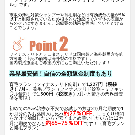
ル」
です。
市販の薄毛対策シャンプーや育毛剤などは有効成分の量が5%
以下と制限されているため根本的な治療はできず体の表面か
らのケアにすぎません。治療薬の効果を実感していただける
ことでしょう。
フィナステリドとデュタステリドは国内製と海外製両方を処
方可能（上記の価格は海外製の価格です）。
国内製治療薬をご希望の方にもご満足いただけます！
業界最安値！自信の全額返金制度もあり
円（税抜
育毛プラン（フィナステリド錠剤）で
1,227
き）/月~
、発毛プラン（フィナステリド錠剤＋ミノキシ
1,500円（税抜き）/月~
ジル錠剤）で
と驚きの業界最安
値を実現！
初めてのAGA治療が不安でお試しの方は3カ月定期便で1
約27％OFF
か月分のみお薬購入に比べ
、じっくり時間
をかけて治療したい方で安くまとめ買いしたい方は12カ
約65~75％OFF
月定期便でなんと
です！（育毛プラン
と発毛プラン）