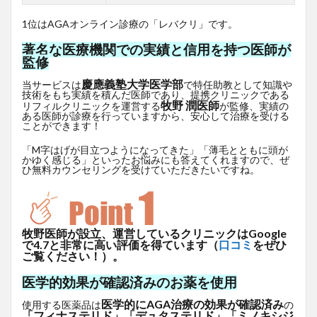
1位はAGAオンライン診療の「レバクリ」です。
著名な医療機関での実績と信用を持つ医師が
監修
慶應義塾大学医学部
当サービスは
で特任助教として知識や
技術をもち実績を積んだ医師であり、提携クリニックである
牧野 潤医師
リフィルクリニックを運営する
が監修、実績の
ある医師が診療を行っていますから、安心して治療を受ける
ことができます！
「M字はげが目立つようになってきた」「薄毛とともに頭が
かゆく感じる」といったお悩みにも答えてくれますので、ぜ
ひ無料カウンセリングを受けていただきたいですね。
牧野医師が設立、運営しているクリニックはGoogle
で4.7と非常に高い評価を得ています（
口コミ
をぜひ
ご覧ください！）。
医学的効果が確認済みのお薬を使用
医学的にAGA治療の効果が確認済み
使用する医薬品は
の
「フィナステリド」「デュタステリド」「ミノキシジ