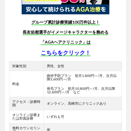
グループ累計診療実績100万件以上！
長友佑都選手がイメージキャラクターを務める
「AGAヘアクリニック」は
こちらをクリック！
対象性別
男性、女性
維持予防プラン 初月1,800円～/月、次月以
降3,600円～/月
料金
発毛プラン 初月10,800円～/月、次月以降
12,600円～/月 など
アクセス・診療時
オンライン、高崎市にクリニックあり
間
オンライン診療ま
いずれも可
たは対面診療
無料カウンセリン
有