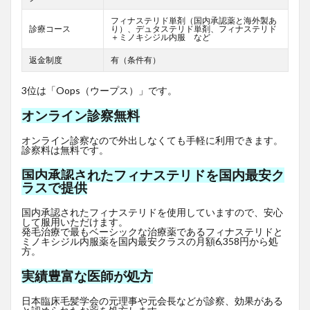
フィナステリド単剤（国内承認薬と海外製あ
診療コース
り）、デュタステリド単剤、フィナステリド
＋ミノキシジル内服 など
返金制度
有（条件有）
3位は「Oops（ウープス）」です。
オンライン診察無料
オンライン診察なので外出しなくても手軽に利用できます。
診察料は無料です。
国内承認されたフィナステリドを国内最安ク
ラスで提供
国内承認されたフィナステリドを使用していますので、安心
して服用いただけます。
発毛治療で最もベーシックな治療薬であるフィナステリドと
ミノキシジル内服薬を国内最安クラスの月額6,358円から処
方。
実績豊富な医師が処方
日本臨床毛髪学会の元理事や元会長などが診察、効果がある