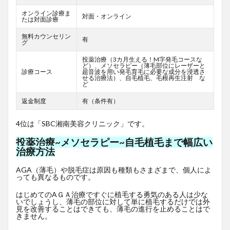
オンライン診療ま
対面・オンライン
たは対面診療
無料カウンセリン
有
グ
投薬治療（3カ月生える！M字発毛コースな
ど）、メソセラピー（薄毛部位にレーザーと
診療コース
超音波を用い発毛育毛に必要な成分を浸透さ
せる治療法）、自毛植毛、毛根再生注射 な
ど
返金制度
有（条件有）
4位は「SBC湘南美容クリニック」です。
投薬治療~メソセラピー~自毛植毛まで幅広い
治療方法
AGA（薄毛）や脱毛症は原因も種類もさまざまで、個人によ
っても異なるものです。
はじめてのAＧＡ治療ですぐに植毛する勇気のある人は少な
いでしょうし、薄毛の部位に対して単に植毛するだけでは外
見を改善することはできても、薄毛の進行を止めることはで
きません。