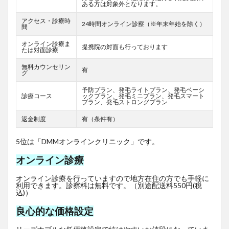
ある方は対象外となります。
アクセス・診療時
24時間オンライン診察（※年末年始を除く）
間
オンライン診療ま
提携院の対面も行っております
たは対面診療
無料カウンセリン
有
グ
予防プラン、発毛ライトプラン、発毛ベーシ
診療コース
ックプラン、発毛ミニプラン、発毛スマート
プラン、発毛ストロングプラン
返金制度
有（条件有）
5位は「DMMオンラインクリニック」です。
オンライン診療
オンライン診療を行っていますので地方在住の方でも手軽に
利用できます。診察料は無料です。（別途配送料550円(税
込)）
良心的な価格設定