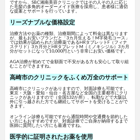
ですから、SBC湘南美容クリニックではその人その人に応じ
た毛髪の多角的オーダーメイド医療を採用し、患者様に適切
な提案とサポートを行っています。
リーズナブルな価格設定
治療方法やお薬の種類、治療期間によって料金は異なります
が、最もお安いプランだと「3カ月生える！M字発毛コース」
では効果が認められた治療薬であるHRタブレットF
（フィナ
ステリド）3カ月分とHRタブレットM（ミノキシジル）3カ月
分がセットになって10,000円という非常にお安い価格です。
AGA治療が初めてで金額面で不安がある方も安心して取り組
むことができますね。
高崎市のクリニックをふくめ万全のサポート
高崎市にクリニックがありますので、対面診療も可能です。
東京・大阪・愛知・仙台・名古屋など全国の主要都市にクリ
ニックがありますので（全国132か所）、転勤などで大阪以
外に引っ越された方でも継続してサポートを受けることがで
きます。
オンライン診療も可能ですから通院時間や交通費を節約した
い方にもおすすめですが、対面診療でご自身が納得するまで
医師に質問したい方にも最適ですね。
医学的に証明されたお薬を使用