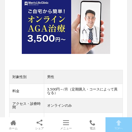
対象性別
男性
3,500円～/月（定期購入・コースによって異
料金
なる）
アクセス・診療時
オンラインのみ
間
オンライン診療
有
ホーム
シェア
メニュー
電話
TOPへ