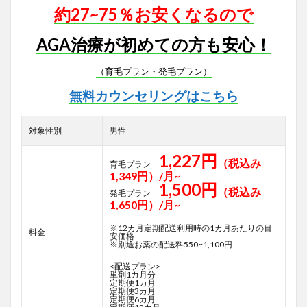
約27~75％お安くなるので
AGA治療が初めての方も安心！
（育毛プラン・発毛プラン）
無料カウンセリングはこちら
対象性別
男性
1,227円
（税込み
育毛プラン
1,349円）/月~
1,500円
（税込み
発毛プラン
1,650円）/月~
※12カ月定期配送利用時の1カ月あたりの目
料金
安価格
※別途お薬の配送料550~1,100円
<配送プラン>
単剤1カ月分
定期便1カ月
定期便3カ月
定期便6カ月