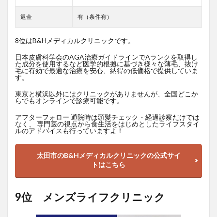
返金
有（条件有）
8位はB&Hメディカルクリニックです。
日本皮膚科学会のAGA治療ガイドラインでAランクを取得し
た成分を使用するなど医学的根拠に基づき様々な薄毛、抜け
毛に有効で最適な治療を安心、納得の低価格で提供していま
す。
東京と横浜以外にはクリニックがありませんが、全国どこか
らでもオンラインで診療可能です。
アフターフォロー 通院時は頭髪チェック・経過診察だけでは
なく、 専門医の視点から食生活をはじめとしたライフスタイ
ルのアドバイスも行っていますよ！
太田市のB&Hメディカルクリニックの公式サイ
トはこちら
9位 メンズライフクリニック