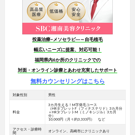
投薬治療~メソセラピ―～自毛植毛
幅広いニーズに提案、対応可能！
福岡県内6か所のクリニックでの
対面・オンライン診療とあわせ充実したサポート
無料カウンセリングはこちら
対象性別
男性
3カ月生える！M字発毛コース
（HRタブレットF
（フィナステリド）3カ月分
料金
＋HRタブレットM（ミノキシジル）3カ月
分）
10,000円（月々約3,333円） など
アクセス・診療時
オンライン、高崎市にクリニックあり
間