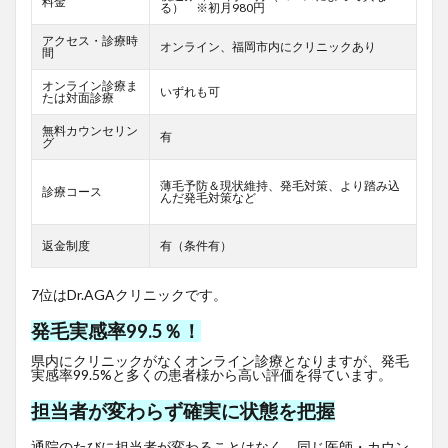
料金
る） ※初月980円
アクセス・診療時
オンライン、福岡市内にクリニックあり
間
オンライン診療ま
いずれも可
たは対面診療
無料カウンセリン
有
グ
薄毛予防＆現状維持、発毛対策、より踏み込
診療コース
んだ発毛対策など
返金制度
有（条件有）
7位はDr.AGAクリニックです。
発毛実感率99.5％！
県内にクリニックがなくオンライン診療となりますが、発毛
実感率99.5%と多くの患者様から高い評価を得ています。
担当者が変わらず確実に状態を把握
通院のたびに担当者が変わることはなく、同じ医師・カウン