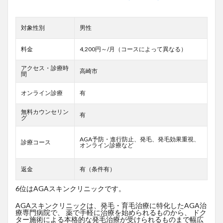
対象性別
男性
料金
4,200円～/月（コースによって異なる）
アクセス・診療時
高崎市
間
オンライン診療
有
無料カウンセリン
有
グ
AGA予防・進行防止、発毛、発毛効果重視、
診療コース
オンライン診療など
返金
有（条件有）
6位はAGAスキンクリニックです。
AGAスキンクリニックは、発毛・育毛治療に特化したAGA治
療専門病院で、 薬で手軽に治療を始められるものから、 ドク
ター施術による本格的な発毛治療が受けられるものまで幅広