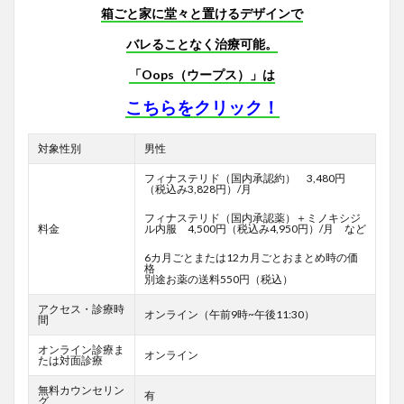
箱ごと家に堂々と置けるデザインで
バレることなく治療可能。
「Oops（ウープス）」は
こちらをクリック！
対象性別
男性
フィナステリド（国内承認約） 3,480円
（税込み3,828円）/月
フィナステリド（国内承認薬）＋ミノキシジ
料金
ル内服 4,500円（税込み4,950円）/月 など
6カ月ごとまたは12カ月ごとおまとめ時の価
格
別途お薬の送料550円（税込）
アクセス・診療時
オンライン（午前9時~午後11:30）
間
オンライン診療ま
オンライン
たは対面診療
無料カウンセリン
有
グ