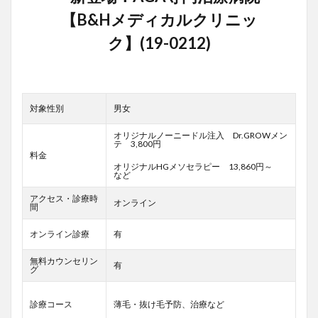
対象性別
男女
オリジナルノーニードル注入 Dr.GROWメン
テ 3,800円
料金
オリジナルHGメソセラピー 13,860円～
など
アクセス・診療時
オンライン
間
オンライン診療
有
無料カウンセリン
有
グ
診療コース
薄毛・抜け毛予防、治療など