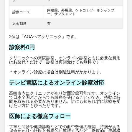
グ
内服薬、外用薬、ケトコナゾールシャンプ
診療コース
ー、サプリメント
返金制度
有
2位は「AGAヘアクリニック」です。
診察料0円
クリニックへの来院診察、オンライン診察ともに必要な費用
はお薬代＊だけで、診察は何回受けても無料です！
＊オンライン診療の場合は別途送料がかかります。
テレビ電話によるオンライン診察対応
高崎市内にクリニックがあり対面診療可能です。オンライン
で日本全国どこからでも診療を受けることができ、移動に時
間を取られる必要がありません。誰にも知られずに診療を受
けたい方にもぴったりです。
医師による徹底フォロー
丁寧な問診や健康診断などでの血中数値の確認、持病がある
場合かかりつけ医と包括的に連携するなど、徹底的に患者様