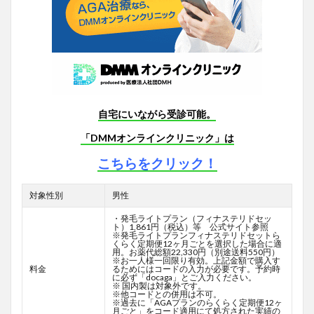
自宅にいながら受診可能。
「DMMオンラインクリニック」は
こちらをクリック！
対象性別
男性
・発毛ライトプラン（フィナステリドセッ
ト）1,861円（税込）等 公式サイト参照
※発毛ライトプランフィナステリドセットら
くらく定期便12ヶ月ごとを選択した場合に適
用。お薬代総額22,330円（別途送料550円）
※お一人様一回限り有効。上記金額で購入す
料金
るためにはコードの入力が必要です。予約時
に必ず「docaga」とご入力ください。
※ 国内製は対象外です。
※他コードとの併用は不可。
※過去に「AGAプランのらくらく定期便12ヶ
月ごと」をコード適用にて処方された実績の