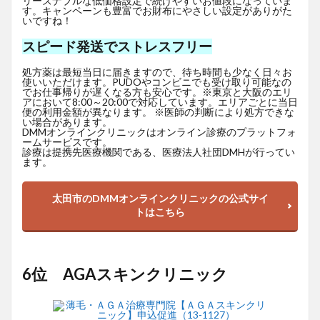
リーズナブルな低価格設定で続けやすいお値段になっていま
す。キャンペーンも豊富でお財布にやさしい設定がありがた
いですね！
スピード発送でストレスフリー
処方薬は最短当日に届きますので、待ち時間も少なく日々お
使いいただけます。PUDOやコンビニでも受け取り可能なの
でお仕事帰りが遅くなる方も安心です。※東京と大阪のエリ
アにおいて8:00～20:00で対応しています。エリアごとに当日
便の利用金額が異なります。 ※医師の判断により処方できな
い場合があります。
DMMオンラインクリニックはオンライン診療のプラットフォ
ームサービスです。
診療は提携先医療機関である、医療法人社団DMHが行ってい
ます。
太田市のDMMオンラインクリニックの公式サイ
トはこちら
6位 AGAスキンクリニック