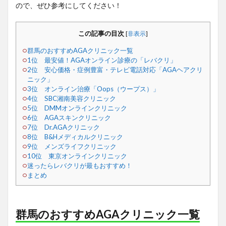
ので、ぜひ参考にしてください！
この記事の目次
[
非表示
]
群馬のおすすめAGAクリニック一覧
1位 最安値！AGAオンライン診療の「レバクリ」
2位 安心価格・症例豊富・テレビ電話対応「AGAヘアクリ
ニック」
3位 オンライン治療「Oops（ウープス）」
4位 SBC湘南美容クリニック
5位 DMMオンラインクリニック
6位 AGAスキンクリニック
7位 Dr.AGAクリニック
8位 B&Hメディカルクリニック
9位 メンズライフクリニック
10位 東京オンラインクリニック
迷ったらレバクリが最もおすすめ！
まとめ
群馬のおすすめAGAクリニック一覧