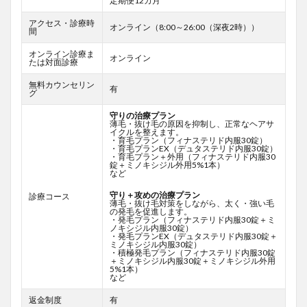
定期便12カ月
アクセス・診療時
オンライン（8:00～26:00（深夜2時））
間
オンライン診療ま
オンライン
たは対面診療
無料カウンセリン
有
グ
守りの治療プラン
薄毛・抜け毛の原因を抑制し、正常なヘアサ
イクルを整えます。
・育毛プラン（フィナステリド内服30錠）
・育毛プランEX（デュタステリド内服30錠）
・育毛プラン＋外用（フィナステリド内服30
錠＋ミノキシジル外用5%1本）
など
守り＋攻めの治療プラン
診療コース
薄毛・抜け毛対策をしながら、太く・強い毛
の発毛を促進します。
・発毛プラン（フィナステリド内服30錠＋ミ
ノキシジル内服30錠）
・発毛プランEX（デュタステリド内服30錠＋
ミノキシジル内服30錠）
・積極発毛プラン（フィナステリド内服30錠
＋ミノキシジル内服30錠＋ミノキシジル外用
5%1本）
など
返金制度
有