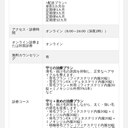
<配送プラン>
単剤1カ月分
定期便1カ月
定期便3カ月
定期便6カ月
定期便12カ月
アクセス・診療時
オンライン（8:00～26:00（深夜2時））
間
オンライン診療ま
オンライン
たは対面診療
無料カウンセリン
有
グ
守りの治療プラン
薄毛・抜け毛の原因を抑制し、正常なヘアサ
イクルを整えます。
・育毛プラン（フィナステリド内服30錠）
・育毛プランEX（デュタステリド内服30錠）
・育毛プラン＋外用（フィナステリド内服30
錠＋ミノキシジル外用5%1本）
など
守り＋攻めの治療プラン
診療コース
薄毛・抜け毛対策をしながら、太く・強い毛
の発毛を促進します。
・発毛プラン（フィナステリド内服30錠＋ミ
ノキシジル内服30錠）
・発毛プランEX（デュタステリド内服30錠＋
ミノキシジル内服30錠）
・積極発毛プラン（フィナステリド内服30錠