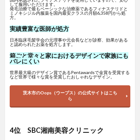
して服用いただけます。
発毛治療で最もベーシックな治療薬であるフィナステリドと
ミノキシジル内服薬を国内最安クラスの月額6,358円から処
方。
実績豊富な医師が処方
日本臨床毛髪学会の元理事や元会長などが診察、効果がある
と認められたお薬を処方します。
箱ごと堂々と家におけるデザインで家族にも
バレにくい
世界最大級のデザイン賞であるPentawardsで金賞を受賞する
など世界で様々な賞を受賞したおしゃれなデザイン。
茨木市のOops（ウープス）の公式サイトはこち
ら
4位 SBC湘南美容クリニック