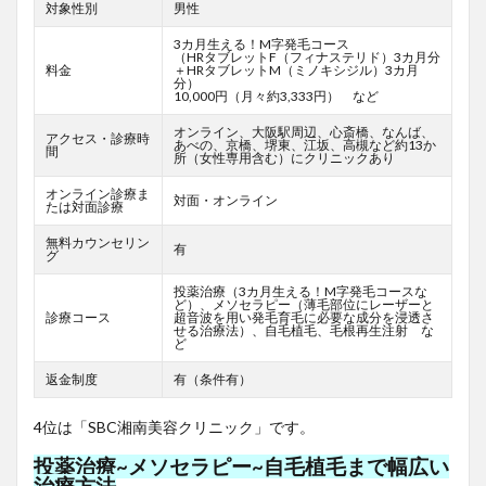
対象性別
男性
3カ月生える！M字発毛コース
（HRタブレットF
（フィナステリド）3カ月分
料金
＋HRタブレットM（ミノキシジル）3カ月
分）
10,000円（月々約3,333円） など
オンライン、大阪駅周辺、心斎橋、なんば、
アクセス・診療時
あべの、京橋、堺東、江坂、高槻など約13か
間
所（女性専用含む）にクリニックあり
オンライン診療ま
対面・オンライン
たは対面診療
無料カウンセリン
有
グ
投薬治療（3カ月生える！M字発毛コースな
ど）、メソセラピー（薄毛部位にレーザーと
診療コース
超音波を用い発毛育毛に必要な成分を浸透さ
せる治療法）、自毛植毛、毛根再生注射 な
ど
返金制度
有（条件有）
4位は「SBC湘南美容クリニック」です。
投薬治療~メソセラピー~自毛植毛まで幅広い