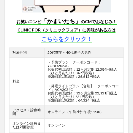
「かまいたち」
お笑いコンビ
のCMでおなじみ！
CLINIC FOR（クリニックフォア）に興味がある方は
こちらをクリック！
対象性別
20代前半～40代後半の男性
・予防プラン クーポンコード：
YOBO2024C
お薬代初回総額：12ヶ月定期 12,584円税込
（ひと月あたり1,049円税込）
※2回目以降総額：26,615円税込
料金
・発毛ライトプラン【合剤】 クーポンコー
ド：AGA2024C
お薬代初回総額：12ヶ月定期 22,121円税込
（ひと月あたり1,851円税込）
※2回目以降総額：64,324円税込
アクセス・診療時
オンライン（午前7時~午後11:30）
間
オンライン診療ま
オンライン
たは対面診療