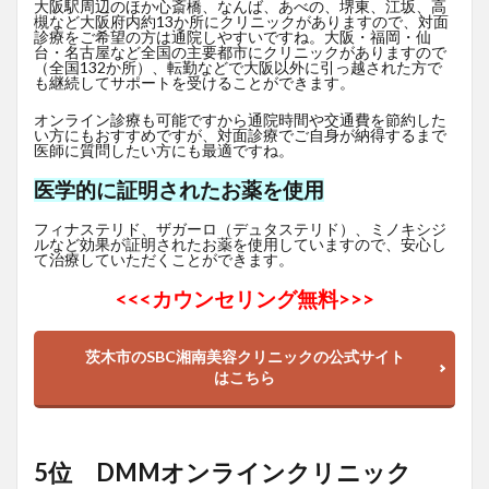
大阪駅周辺のほか心斎橋、なんば、あべの、堺東、江坂、高
槻など大阪府内約13か所にクリニックがありますので、対面
診療をご希望の方は通院しやすいですね。大阪・福岡・仙
台・名古屋など全国の主要都市にクリニックがありますので
（全国132か所）、転勤などで大阪以外に引っ越された方で
も継続してサポートを受けることができます。
オンライン診療も可能ですから通院時間や交通費を節約した
い方にもおすすめですが、対面診療でご自身が納得するまで
医師に質問したい方にも最適ですね。
医学的に証明されたお薬を使用
フィナステリド、ザガーロ（デュタステリド）、ミノキシジ
ルなど効果が証明されたお薬を使用していますので、安心し
て治療していただくことができます。
<<<
カウンセリング無料>>>
茨木市のSBC湘南美容クリニックの公式サイト
はこちら
5位 DMMオンラインクリニック