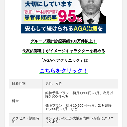
グループ累計診療実績100万件以上！
長友佑都選手がイメージキャラクターを務める
「AGAヘアクリニック」は
こちらをクリック！
対象性別
男性、女性
維持予防プラン 初月1,800円～/月、次月以
降3,600円～/月
料金
発毛プラン 初月10,800円～/月、次月以降
12,600円～/月 など
アクセス・診療時
オンラインのほか大阪府内約52か所にクリニ
間
ックあり