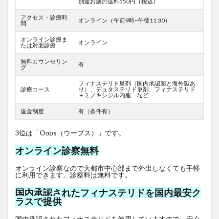
別途お薬の送料550円（税込）
アクセス・診療時
オンライン（午前9時~午後11:30）
間
オンライン診療ま
オンライン
たは対面診療
無料カウンセリン
有
グ
フィナステリド単剤（国内承認薬と海外製あ
診療コース
り）、デュタステリド単剤、フィナステリド
＋ミノキシジル内服 など
返金制度
有（条件有）
3位は「Oops（ウープス）」です。
オンライン診察無料
オンライン診察なので大都市中心部まで外出しなくても手軽
に利用できます。診察料は無料です。
国内承認されたフィナステリドを国内最安ク
ラスで提供
国内承認されたフィナステリドを使用していますので、安心