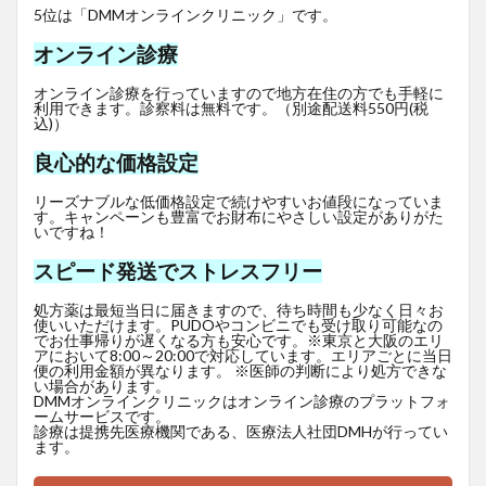
5位は「DMMオンラインクリニック」です。
オンライン診療
オンライン診療を行っていますので地方在住の方でも手軽に
利用できます。診察料は無料です。（別途配送料550円(税
込)）
良心的な価格設定
リーズナブルな低価格設定で続けやすいお値段になっていま
す。キャンペーンも豊富でお財布にやさしい設定がありがた
いですね！
スピード発送でストレスフリー
処方薬は最短当日に届きますので、待ち時間も少なく日々お
使いいただけます。PUDOやコンビニでも受け取り可能なの
でお仕事帰りが遅くなる方も安心です。※東京と大阪のエリ
アにおいて8:00～20:00で対応しています。エリアごとに当日
便の利用金額が異なります。 ※医師の判断により処方できな
い場合があります。
DMMオンラインクリニックはオンライン診療のプラットフォ
ームサービスです。
診療は提携先医療機関である、医療法人社団DMHが行ってい
ます。