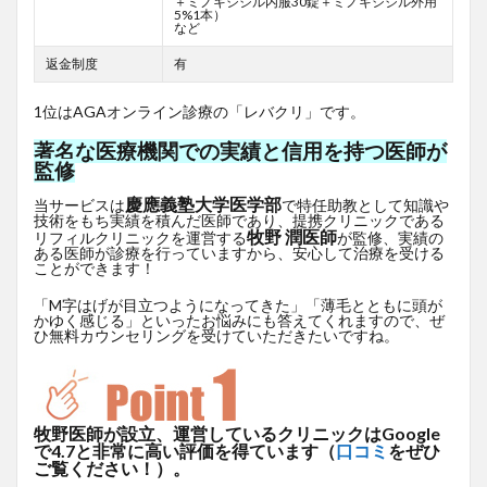
＋ミノキシジル内服30錠＋ミノキシジル外用
5%1本）
など
返金制度
有
1位はAGAオンライン診療の「レバクリ」です。
著名な医療機関での実績と信用を持つ医師が
監修
慶應義塾大学医学部
当サービスは
で特任助教として知識や
技術をもち実績を積んだ医師であり、提携クリニックである
牧野 潤医師
リフィルクリニックを運営する
が監修、実績の
ある医師が診療を行っていますから、安心して治療を受ける
ことができます！
「M字はげが目立つようになってきた」「薄毛とともに頭が
かゆく感じる」といったお悩みにも答えてくれますので、ぜ
ひ無料カウンセリングを受けていただきたいですね。
牧野医師が設立、運営しているクリニックはGoogle
で4.7と非常に高い評価を得ています（
口コミ
をぜひ
ご覧ください！）。