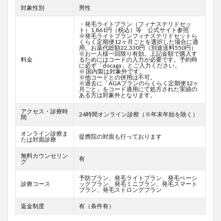
対象性別
男性
・発毛ライトプラン（フィナステリドセッ
ト）1,861円（税込）等 公式サイト参照
※発毛ライトプランフィナステリドセットら
くらく定期便12ヶ月ごとを選択した場合に適
用。お薬代総額22,330円（別途送料550円）
※お一人様一回限り有効。上記金額で購入す
料金
るためにはコードの入力が必要です。予約時
に必ず「docaga」とご入力ください。
※ 国内製は対象外です。
※他コードとの併用は不可。
※過去に「AGAプランのらくらく定期便12ヶ
月ごと」をコード適用にて処方された実績の
ある方は対象外となります。
アクセス・診療時
24時間オンライン診察（※年末年始を除く）
間
オンライン診療ま
提携院の対面も行っております
たは対面診療
無料カウンセリン
有
グ
予防プラン、発毛ライトプラン、発毛ベーシ
診療コース
ックプラン、発毛ミニプラン、発毛スマート
プラン、発毛ストロングプラン
返金制度
有（条件有）