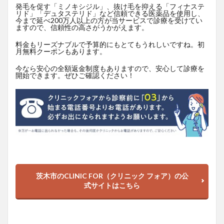
発毛を促す「ミノキシジル」、抜け毛を抑える「フィナステ
リド」「デュタステリド」など信頼できる医薬品を使用し、
今まで延べ200万人以上の方が当サービスで診療を受けてい
ますので、信頼性の高さがうかがえます。
料金もリーズナブルで予算的にもとてもうれしいですね。初
月無料クーポンもあります。
今なら安心の全額返金制度もありますので、安心して診療を
開始できます。ぜひご確認ください！
茨木市のCLINIC FOR（クリニック フォア）の公
式サイトはこちら