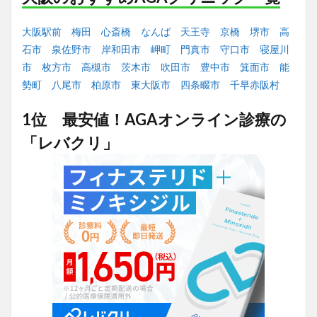
大阪駅前
梅田
心斎橋
なんば
天王寺
京橋
堺市
高
石市
泉佐野市
岸和田市
岬町
門真市
守口市
寝屋川
市
枚方市
高槻市
茨木市
吹田市
豊中市
箕面市
能
勢町
八尾市
柏原市
東大阪市
四条畷市
千早赤阪村
1位 最安値！AGAオンライン診療の
「レバクリ」