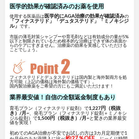
医学的効果が確認済みのお薬を使用
医学的にAGA治療の効果が確認済み
使用する医薬品は
の
「フィナステリド」「デュタステリド」「ミノキシジ
ル」
です。
市販の薄毛対策シャンプーや育毛剤などは有効成分の量が5%
以下と制限されているため根本的な治療はできず体の表面か
らのケアにすぎません。治療薬の効果を実感していただける
ことでしょう。
フィナステリドとデュタステリドは国内製と海外製両方を処
方可能（上記の価格は海外製の価格です）。
国内製治療薬をご希望の方にもご満足いただけます！
業界最安値！自信の全額返金制度もあり
円（税抜
育毛プラン（フィナステリド錠剤）で
1,227
き）/月~
、発毛プラン（フィナステリド錠剤＋ミノキシ
1,500円（税抜き）/月~
ジル錠剤）で
と驚きの業界最安
値を実現！
初めてのAGA治療が不安でお試しの方は3カ月定期便で1
約27％OFF
か月分のみお薬購入に比べ
、じっくり時間