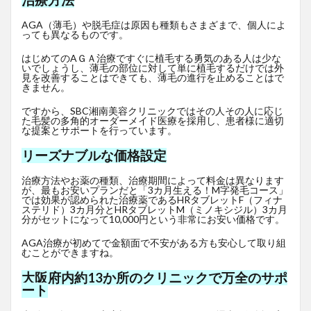
治療方法
AGA（薄毛）や脱毛症は原因も種類もさまざまで、個人によ
っても異なるものです。
はじめてのAＧＡ治療ですぐに植毛する勇気のある人は少な
いでしょうし、薄毛の部位に対して単に植毛するだけでは外
見を改善することはできても、薄毛の進行を止めることはで
きません。
ですから、SBC湘南美容クリニックではその人その人に応じ
た毛髪の多角的オーダーメイド医療を採用し、患者様に適切
な提案とサポートを行っています。
リーズナブルな価格設定
治療方法やお薬の種類、治療期間によって料金は異なります
が、最もお安いプランだと「3カ月生える！M字発毛コース」
では効果が認められた治療薬であるHRタブレットF
（フィナ
ステリド）3カ月分とHRタブレットM（ミノキシジル）3カ月
分がセットになって10,000円という非常にお安い価格です。
AGA治療が初めてで金額面で不安がある方も安心して取り組
むことができますね。
大阪府内約13か所のクリニックで万全のサポ
ート