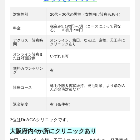
対象性別
20代～30代の男性（女性向け診療もあり）
税込み3,190円～/月（コースによって異な
料金
る） ※初月980円
アクセス・診療時
オンライン、梅田、なんば、京橋、天王寺に
間
クリニックあり
オンライン診療ま
いずれも可
たは対面診療
無料カウンセリン
有
グ
薄毛予防＆現状維持、発毛対策、より踏み込
診療コース
んだ発毛対策など
返金制度
有（条件有）
7位はDr.AGAクリニックです。
大阪府内4か所にクリニックあり