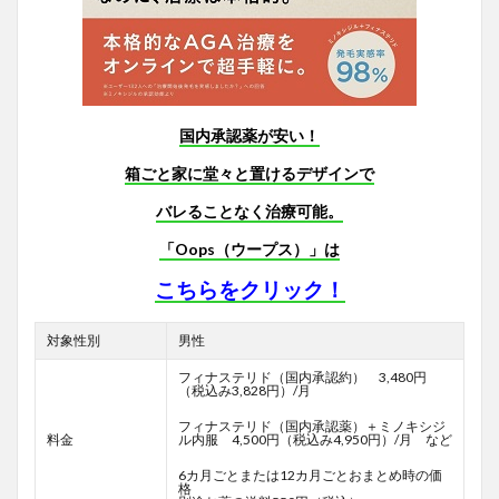
国内承認薬が安い！
箱ごと家に堂々と置けるデザインで
バレることなく治療可能。
「Oops（ウープス）」は
こちらをクリック！
対象性別
男性
フィナステリド（国内承認約） 3,480円
（税込み3,828円）/月
フィナステリド（国内承認薬）＋ミノキシジ
料金
ル内服 4,500円（税込み4,950円）/月 など
6カ月ごとまたは12カ月ごとおまとめ時の価
格