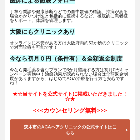
医師による徹底フォロー
丁寧な問診や健康診断などでの血中数値の確認、持病がある
場合かかりつけ医と包括的に連携するなど、徹底的に患者様
をサポート、体調を管理します。
大阪にもクリニックあり
オンラインに不安がある方は大阪府内約52か所のクリニック
で対面診療も可能です！
今なら初月０円（条件有）＆全額返金制度
今なら発毛薬を含むプランで3か月継続する方は初月0円キャ
ンペーン実施中！治療効果が認められない場合は全額返金制
度がありますから、はじめてAGA治療を行う方も安心です
ね！
★☆当サイトを公式サイトに掲載いただきました！
☆★
<<<
カウンセリング無料>>>
茨木市のAGAヘアクリニックの公式サイトはこ
ちら