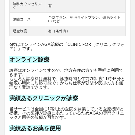
無料カウンセリン
有
グ
予防プラン、発毛ライトプラン、発毛ライト
診療コース
EXなど
返金制度
有（条件有）
6位はオンラインAGA治療の「CLINIC FOR（クリニックフォ
ア）」です。
オンライン診療
診療はオンラインですので、地方在住の方でも手軽に利用で
きます。
もちろん診察料は無料で、診療時間も午前7時~夜11時45分と
幅広い時間に対応可能ですからお仕事が朝型や夜型の方も無
理なく受診できます。
実績あるクリニックが診察
当サービスは全国に10以上の医院を開業している医療機関と
提携、その医師が診療にあたっているためAGAの専門クリニ
ックと同等の診療が可能です。
実績あるお薬を使用