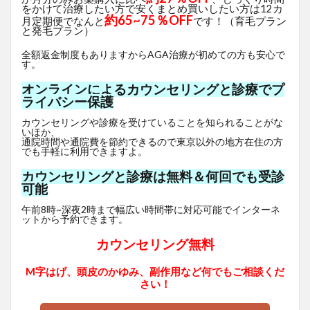
をかけて治療したい方で安くまとめ買いしたい方は12カ
約65~75％OFF
月定期便でなんと
です！（育毛プラン
と発毛プラン）
全額返金制度もありますからAGA治療が初めての方も安心で
す。
オンラインによるカウンセリングと診療でプ
ライバシー保護
カウンセリングや診療を受けていることを知られることがな
いほか、
通院時間や通院費を節約できるので東京以外の地方在住の方
でも手軽に利用できますよ。
カウンセリングと診療は無料＆何回でも受診
可能
午前8時~深夜2時まで幅広い時間帯に対応可能でインターネ
ットから予約できます。
カウンセリング無料
M字はげ、頭皮のかゆみ、副作用など何でもご相談くだ
さい！