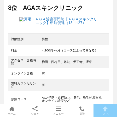
8位 AGAスキンクリニック
対象性別
男性
料金
4,200円～/月（コースによって異なる）
アクセス・診療時
梅田、西梅田、難波、天王寺、堺東
間
オンライン診療
有
無料カウンセリン
有
グ
AGA予防・進行防止、発毛、発毛効果重視、
診療コース
オンライン診療など
返金
有（条件有）
ホーム
シェア
メニュー
電話
TOPへ