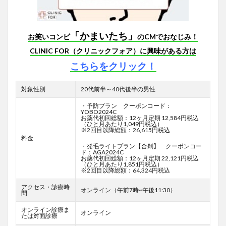
「かまいたち」
お笑いコンビ
のCMでおなじみ！
CLINIC FOR（クリニックフォア）に興味がある方は
こちらをクリック！
対象性別
20代前半～40代後半の男性
・予防プラン クーポンコード：
YOBO2024C
お薬代初回総額：12ヶ月定期 12,584円税込
（ひと月あたり1,049円税込）
※2回目以降総額：26,615円税込
料金
・発毛ライトプラン【合剤】 クーポンコー
ド：AGA2024C
お薬代初回総額：12ヶ月定期 22,121円税込
（ひと月あたり1,851円税込）
※2回目以降総額：64,324円税込
アクセス・診療時
オンライン（午前7時~午後11:30）
間
オンライン診療ま
オンライン
たは対面診療