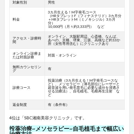
対象性別
男性
3カ月生える！M字発毛コース
（HRタブレットF
（フィナステリド）3カ月分
料金
＋HRタブレットM（ミノキシジル）3カ月
分）
10,000円（月々約3,333円） など
オンライン、大阪駅周辺、心斎橋、なんば、
アクセス・診療時
あべの、京橋、堺東、江坂、高槻など約13か
間
所（女性専用含む）にクリニックあり
オンライン診療ま
対面・オンライン
たは対面診療
無料カウンセリン
有
グ
投薬治療（3カ月生える！M字発毛コースな
ど）、メソセラピー（薄毛部位にレーザーと
診療コース
超音波を用い発毛育毛に必要な成分を浸透さ
せる治療法）、自毛植毛、毛根再生注射 な
ど
返金制度
有（条件有）
4位は「SBC湘南美容クリニック」です。
投薬治療~メソセラピー~自毛植毛まで幅広い