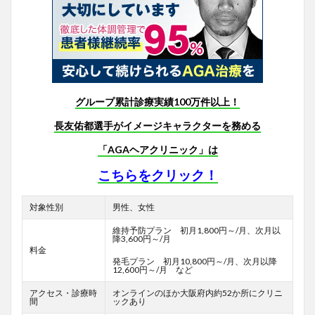
グループ累計診療実績100万件以上！
長友佑都選手がイメージキャラクターを務める
「AGAヘアクリニック」は
こちらをクリック！
対象性別
男性、女性
維持予防プラン 初月1,800円～/月、次月以
降3,600円～/月
料金
発毛プラン 初月10,800円～/月、次月以降
12,600円～/月 など
アクセス・診療時
オンラインのほか大阪府内約52か所にクリニ
間
ックあり