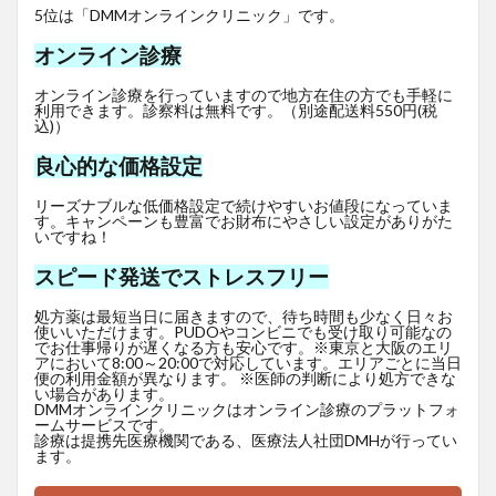
5位は「DMMオンラインクリニック」です。
オンライン診療
オンライン診療を行っていますので地方在住の方でも手軽に
利用できます。診察料は無料です。（別途配送料550円(税
込)）
良心的な価格設定
リーズナブルな低価格設定で続けやすいお値段になっていま
す。キャンペーンも豊富でお財布にやさしい設定がありがた
いですね！
スピード発送でストレスフリー
処方薬は最短当日に届きますので、待ち時間も少なく日々お
使いいただけます。PUDOやコンビニでも受け取り可能なの
でお仕事帰りが遅くなる方も安心です。※東京と大阪のエリ
アにおいて8:00～20:00で対応しています。エリアごとに当日
便の利用金額が異なります。 ※医師の判断により処方できな
い場合があります。
DMMオンラインクリニックはオンライン診療のプラットフォ
ームサービスです。
診療は提携先医療機関である、医療法人社団DMHが行ってい
ます。