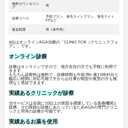
無料カウンセリン
有
グ
予防プラン、発毛ライトプラン、発毛ライト
診療コース
EXなど
返金制度
有（条件有）
6位はオンラインAGA治療の「CLINIC FOR（クリニックフォ
ア）」です。
オンライン診療
診療はオンラインですので、地方在住の方でも手軽に利用で
きます。
もちろん診察料は無料で、診療時間も午前7時~夜11時45分と
幅広い時間に対応可能ですからお仕事が朝型や夜型の方も無
理なく受診できます。
実績あるクリニックが診察
当サービスは全国に10以上の医院を開業している医療機関と
提携、その医師が診療にあたっているためAGAの専門クリニ
ックと同等の診療が可能です。
実績あるお薬を使用