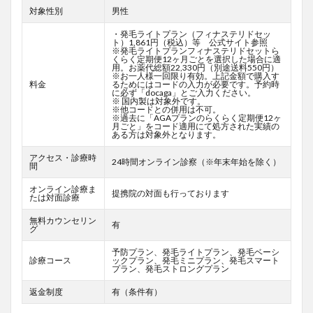
対象性別
男性
・発毛ライトプラン（フィナステリドセッ
ト）1,861円（税込）等 公式サイト参照
※発毛ライトプランフィナステリドセットら
くらく定期便12ヶ月ごとを選択した場合に適
用。お薬代総額22,330円（別途送料550円）
※お一人様一回限り有効。上記金額で購入す
料金
るためにはコードの入力が必要です。予約時
に必ず「docaga」とご入力ください。
※ 国内製は対象外です。
※他コードとの併用は不可。
※過去に「AGAプランのらくらく定期便12ヶ
月ごと」をコード適用にて処方された実績の
ある方は対象外となります。
アクセス・診療時
24時間オンライン診察（※年末年始を除く）
間
オンライン診療ま
提携院の対面も行っております
たは対面診療
無料カウンセリン
有
グ
予防プラン、発毛ライトプラン、発毛ベーシ
診療コース
ックプラン、発毛ミニプラン、発毛スマート
プラン、発毛ストロングプラン
返金制度
有（条件有）