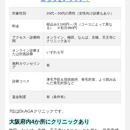
対象性別
20代～30代の男性（女性向け診療もあり）
税込み3,190円～/月（コースによって異な
料金
る） ※初月980円
アクセス・診療時
オンライン、梅田、なんば、京橋、天王寺に
間
クリニックあり
オンライン診療ま
いずれも可
たは対面診療
無料カウンセリン
有
グ
薄毛予防＆現状維持、発毛対策、より踏み込
診療コース
んだ発毛対策など
返金制度
有（条件有）
7位はDr.AGAクリニックです。
大阪府内4か所にクリニックあり