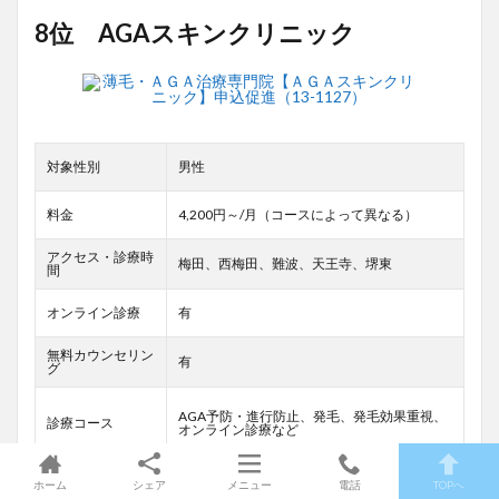
8位 AGAスキンクリニック
対象性別
男性
料金
4,200円～/月（コースによって異なる）
アクセス・診療時
梅田、西梅田、難波、天王寺、堺東
間
オンライン診療
有
無料カウンセリン
有
グ
AGA予防・進行防止、発毛、発毛効果重視、
診療コース
オンライン診療など
返金
有（条件有）
ホーム
シェア
メニュー
電話
TOPへ