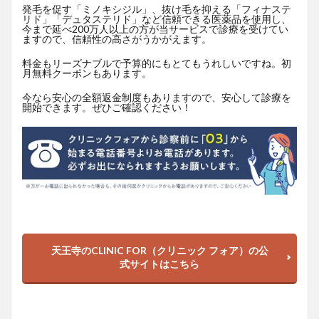
発毛を促す「ミノキシジル」、抜け毛を抑える「フィナステ
リド」「デュタステリド」など信頼できる医薬品を使用し、
今まで延べ200万人以上の方が当サービスで診療を受けてい
ますので、信頼性の高さがうかがえます。
料金もリーズナブルで予算的にもとてもうれしいですね。初
月無料クーポンもあります。
今なら安心の全額返金制度もありますので、安心して診療を
開始できます。ぜひご確認ください！
天王寺のCLINIC FOR（クリニック フォア）の公
式サイトはこちら