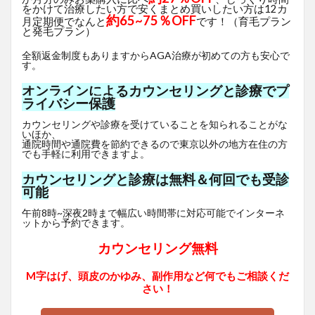
をかけて治療したい方で安くまとめ買いしたい方は12カ
約65~75％OFF
月定期便でなんと
です！（育毛プラン
と発毛プラン）
全額返金制度もありますからAGA治療が初めての方も安心で
す。
オンラインによるカウンセリングと診療でプ
ライバシー保護
カウンセリングや診療を受けていることを知られることがな
いほか、
通院時間や通院費を節約できるので東京以外の地方在住の方
でも手軽に利用できますよ。
カウンセリングと診療は無料＆何回でも受診
可能
午前8時~深夜2時まで幅広い時間帯に対応可能でインターネ
ットから予約できます。
カウンセリング無料
M字はげ、頭皮のかゆみ、副作用など何でもご相談くだ
さい！