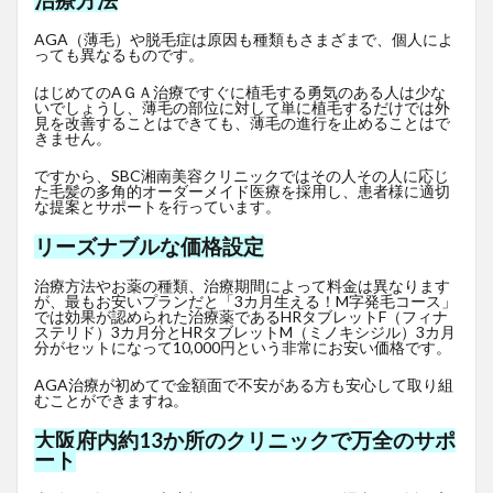
治療方法
AGA（薄毛）や脱毛症は原因も種類もさまざまで、個人によ
っても異なるものです。
はじめてのAＧＡ治療ですぐに植毛する勇気のある人は少な
いでしょうし、薄毛の部位に対して単に植毛するだけでは外
見を改善することはできても、薄毛の進行を止めることはで
きません。
ですから、SBC湘南美容クリニックではその人その人に応じ
た毛髪の多角的オーダーメイド医療を採用し、患者様に適切
な提案とサポートを行っています。
リーズナブルな価格設定
治療方法やお薬の種類、治療期間によって料金は異なります
が、最もお安いプランだと「3カ月生える！M字発毛コース」
では効果が認められた治療薬であるHRタブレットF
（フィナ
ステリド）3カ月分とHRタブレットM（ミノキシジル）3カ月
分がセットになって10,000円という非常にお安い価格です。
AGA治療が初めてで金額面で不安がある方も安心して取り組
むことができますね。
大阪府内約13か所のクリニックで万全のサポ
ート