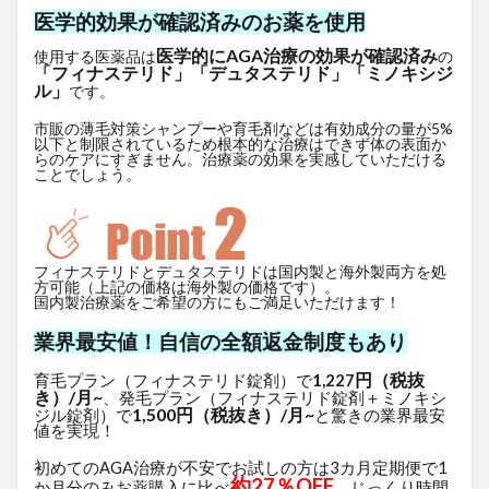
医学的効果が確認済みのお薬を使用
医学的にAGA治療の効果が確認済み
使用する医薬品は
の
「フィナステリド」「デュタステリド」「ミノキシジ
ル」
です。
市販の薄毛対策シャンプーや育毛剤などは有効成分の量が5%
以下と制限されているため根本的な治療はできず体の表面か
らのケアにすぎません。治療薬の効果を実感していただける
ことでしょう。
フィナステリドとデュタステリドは国内製と海外製両方を処
方可能（上記の価格は海外製の価格です）。
国内製治療薬をご希望の方にもご満足いただけます！
業界最安値！自信の全額返金制度もあり
円（税抜
育毛プラン（フィナステリド錠剤）で
1,227
き）/月~
、発毛プラン（フィナステリド錠剤＋ミノキシ
1,500円（税抜き）/月~
ジル錠剤）で
と驚きの業界最安
値を実現！
初めてのAGA治療が不安でお試しの方は3カ月定期便で1
約27％OFF
か月分のみお薬購入に比べ
、じっくり時間