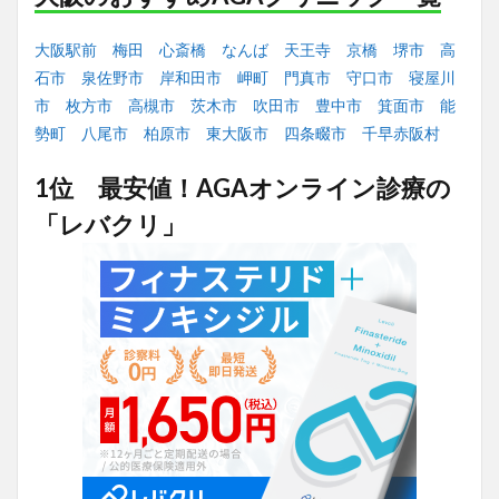
大阪駅前
梅田
心斎橋
なんば
天王寺
京橋
堺市
高
石市
泉佐野市
岸和田市
岬町
門真市
守口市
寝屋川
市
枚方市
高槻市
茨木市
吹田市
豊中市
箕面市
能
勢町
八尾市
柏原市
東大阪市
四条畷市
千早赤阪村
1位 最安値！AGAオンライン診療の
「レバクリ」