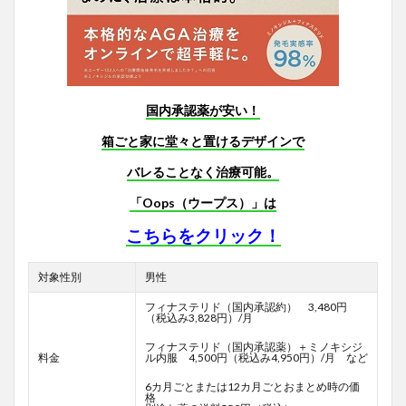
国内承認薬が安い！
箱ごと家に堂々と置けるデザインで
バレることなく治療可能。
「Oops（ウープス）」は
こちらをクリック！
対象性別
男性
フィナステリド（国内承認約） 3,480円
（税込み3,828円）/月
フィナステリド（国内承認薬）＋ミノキシジ
料金
ル内服 4,500円（税込み4,950円）/月 など
6カ月ごとまたは12カ月ごとおまとめ時の価
格