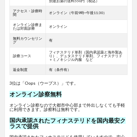
別途お薬の送料550円（税込）
アクセス・診療時
オンライン（午前9時~午後11:30）
間
オンライン診療ま
オンライン
たは対面診療
無料カウンセリン
有
グ
フィナステリド単剤（国内承認薬と海外製あ
診療コース
り）、デュタステリド単剤、フィナステリド
＋ミノキシジル内服 など
返金制度
有（条件有）
3位は「Oops（ウープス）」です。
オンライン診察無料
オンライン診察なので大都市中心部まで外出しなくても手軽
に利用できます。診察料は無料です。
国内承認されたフィナステリドを国内最安ク
ラスで提供
国内承認されたフィナステリドを使用していますので、安心