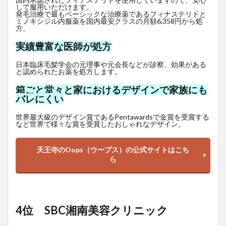
して服用いただけます。
発毛治療で最もベーシックな治療薬であるフィナステリドと
ミノキシジル内服薬を国内最安クラスの月額6,358円から処
方。
実績豊富な医師が処方
日本臨床毛髪学会の元理事や元会長などが診察、効果がある
と認められたお薬を処方します。
箱ごと堂々と家におけるデザインで家族にも
バレにくい
世界最大級のデザイン賞であるPentawardsで金賞を受賞する
など世界で様々な賞を受賞したおしゃれなデザイン。
天王寺のOops（ウープス）の公式サイトはこち
ら
4位 SBC湘南美容クリニック