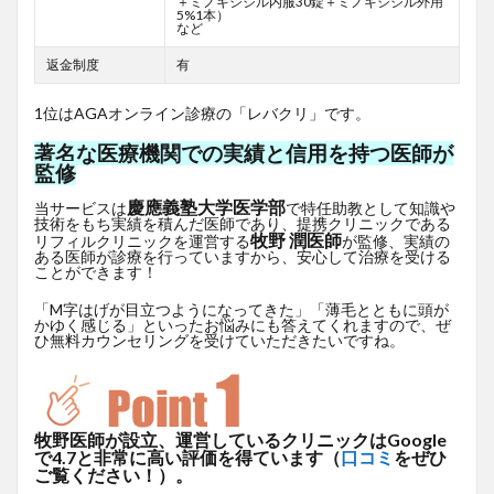
＋ミノキシジル内服30錠＋ミノキシジル外用
5%1本）
など
返金制度
有
1位はAGAオンライン診療の「レバクリ」です。
著名な医療機関での実績と信用を持つ医師が
監修
慶應義塾大学医学部
当サービスは
で特任助教として知識や
技術をもち実績を積んだ医師であり、提携クリニックである
牧野 潤医師
リフィルクリニックを運営する
が監修、実績の
ある医師が診療を行っていますから、安心して治療を受ける
ことができます！
「M字はげが目立つようになってきた」「薄毛とともに頭が
かゆく感じる」といったお悩みにも答えてくれますので、ぜ
ひ無料カウンセリングを受けていただきたいですね。
牧野医師が設立、運営しているクリニックはGoogle
で4.7と非常に高い評価を得ています（
口コミ
をぜひ
ご覧ください！）。