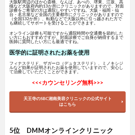
大阪駅周辺のほか心斎橋、なんば、あべの、堺東、江坂、高
槻など大阪府内約13か所にクリニックがありますので、対面
診療をご希望の方は通院しやすいですね。大阪・福岡・仙
台・名古屋など全国の主要都市にクリニックがありますので
（全国132か所）、転勤などで大阪以外に引っ越された方で
も継続してサポートを受けることができます。
オンライン診療も可能ですから通院時間や交通費を節約した
い方にもおすすめですが、対面診療でご自身が納得するまで
医師に質問したい方にも最適ですね。
医学的に証明されたお薬を使用
フィナステリド、ザガーロ（デュタステリド）、ミノキシジ
ルなど効果が証明されたお薬を使用していますので、安心し
て治療していただくことができます。
<<<
カウンセリング無料>>>
天王寺のSBC湘南美容クリニックの公式サイト
はこちら
5位 DMMオンラインクリニック