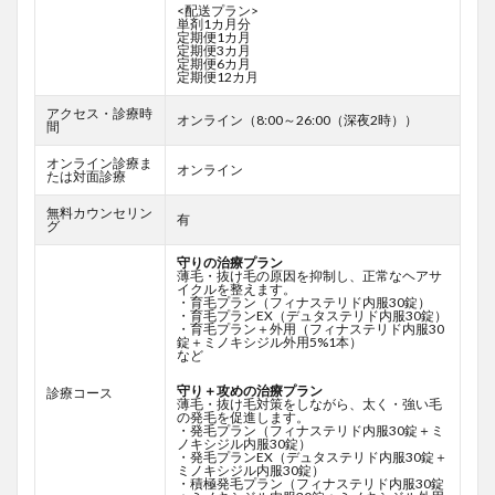
<配送プラン>
単剤1カ月分
定期便1カ月
定期便3カ月
定期便6カ月
定期便12カ月
アクセス・診療時
オンライン（8:00～26:00（深夜2時））
間
オンライン診療ま
オンライン
たは対面診療
無料カウンセリン
有
グ
守りの治療プラン
薄毛・抜け毛の原因を抑制し、正常なヘアサ
イクルを整えます。
・育毛プラン（フィナステリド内服30錠）
・育毛プランEX（デュタステリド内服30錠）
・育毛プラン＋外用（フィナステリド内服30
錠＋ミノキシジル外用5%1本）
など
守り＋攻めの治療プラン
診療コース
薄毛・抜け毛対策をしながら、太く・強い毛
の発毛を促進します。
・発毛プラン（フィナステリド内服30錠＋ミ
ノキシジル内服30錠）
・発毛プランEX（デュタステリド内服30錠＋
ミノキシジル内服30錠）
・積極発毛プラン（フィナステリド内服30錠