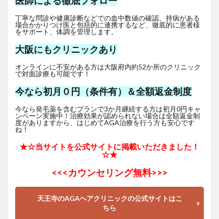
医師による徹底フォロー
丁寧な問診や健康診断などでの血中数値の確認、持病がある
場合かかりつけ医と包括的に連携するなど、徹底的に患者様
をサポート、体調を管理します。
大阪にもクリニックあり
オンラインに不安がある方は大阪府内約52か所のクリニック
で対面診療も可能です！
今なら初月０円（条件有）＆全額返金制度
今なら発毛薬を含むプランで3か月継続する方は初月0円キャ
ンペーン実施中！治療効果が認められない場合は全額返金制
度がありますから、はじめてAGA治療を行う方も安心です
ね！
★☆当サイトを公式サイトに掲載いただきました！
☆★
<<<
カウンセリング無料>>>
天王寺のAGAヘアクリニックの公式サイトはこ
ちら