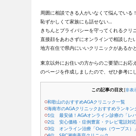
周囲に相談できる人がいなくて悩んでいる
恥ずかしくて家族にも話せない…
きちんとプライバシーを守ってくれるクリ
直接顔をあわさずにオンラインで相談した
地方在住で県内にいいクリニックがあるか
東京以外にお住いの方からのご要望にお応え
のページを作成しましたので、ぜひ参考に
この記事の目次
[
非表
和歌山のおすすめAGAクリニック一覧
海南市のAGAクリニックおすすめランキング
1位 最安値！AGAオンライン診療の「レ
2位 安心価格・症例豊富・テレビ電話対応
3位 オンライン治療「Oops（ウープス）
4位 SBC湘南美容クリニック