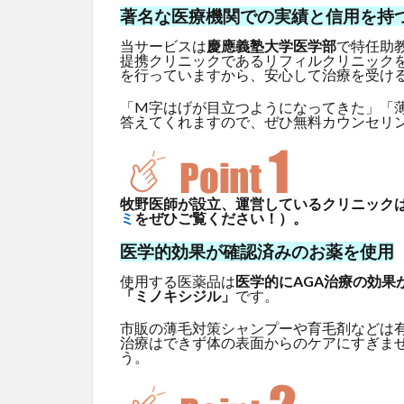
著名な医療機関での実績と信用を持
当サービスは
慶應義塾大学医学部
で特任助
提携クリニックであるリフィルクリニック
を行っていますから、安心して治療を受け
「M字はげが目立つようになってきた」「
答えてくれますので、ぜひ無料カウンセリ
牧野医師が設立、運営しているクリニックはG
ミ
をぜひご覧ください！）。
医学的効果が確認済みのお薬を使用
使用する医薬品は
医学的にAGA治療の効果
「ミノキシジル」
です。
市販の薄毛対策シャンプーや育毛剤などは
治療はできず体の表面からのケアにすぎま
う。