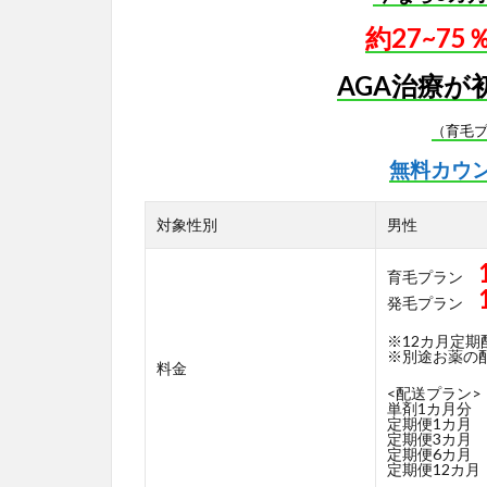
約27~7
AGA治療が
（育毛
無料カウ
対象性別
男性
育毛プラン
発毛プラン
※12カ月定
※別途お薬の配送
料金
<配送プラン>
単剤1カ月分
定期便1カ月
定期便3カ月
定期便6カ月
定期便12カ月