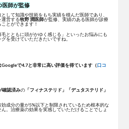
つ医師が監修
教として知識や技術をもち実績を積んだ医師であり、
を運営する
牧野 潤医師
が監修、実績のある医師が診療
ることができます！
薄毛とともに頭がかゆく感じる」といったお悩みにも
ングを受けていただきたいですね。
oogleで4.7と非常に高い評価を得ています（
口コ
が確認済み
の
「フィナステリド」「デュタステリド」
有効成分の量が5%以下と制限されているため根本的な
せん。治療薬の効果を実感していただけることでしょ