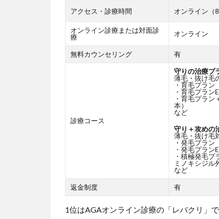
アクセス・診療時間
オンライン（8:
オンライン診療または対面診
オンライン
療
無料カウンセリング
有
守りの治療プ
薄毛・抜け毛
・育毛プラン
・育毛プランE
・育毛プラン
本）
など
診療コース
守り＋攻めの
薄毛・抜け毛
・発毛プラン
・発毛プランE
・積極発毛プ
ミノキシジル外
など
返金制度
有
1位はAGAオンライン診療の「レバクリ」