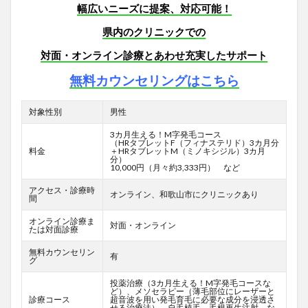
幅広いニーズに提案、対応可能！
県内のクリニックでの
対面・オンライン診療とあわせ充実したサポート
無料カウンセリングはこちら
対象性別
男性
3カ月生える！M字発毛コース
（HRタブレットF
（フィナステリド）3カ月分
料金
＋HRタブレットM（ミノキシジル）3カ月
分）
10,000円（月々約3,333円） など
アクセス・診療時
オンライン、和歌山市にクリニックあり
間
オンライン診療ま
対面・オンライン
たは対面診療
無料カウンセリン
有
グ
投薬治療（3カ月生える！M字発毛コースな
ど）、メソセラピー（薄毛部位にレーザーと
診療コース
超音波を用い発毛育毛に必要な成分を浸透さ
せる治療法）、自毛植毛、毛根再生注射 な