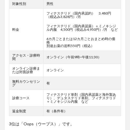
対象性別
男性
フィナステリド（国内承認約） 3,480円
（税込み3,828円）/月
フィナステリド（国内承認薬）＋ミノキシジ
料金
ル内服 4,500円（税込み4,950円）/月 など
6カ月ごとまたは12カ月ごとおまとめ時の価
格
別途お薬の送料550円（税込）
アクセス・診療時
オンライン（午前9時~午後11:30）
間
オンライン診療ま
オンライン
たは対面診療
無料カウンセリン
有
グ
フィナステリド単剤（国内承認薬と海外製あ
診療コース
り）、デュタステリド単剤、フィナステリド
＋ミノキシジル内服 など
返金制度
有（条件有）
3位は「Oops（ウープス）」です。