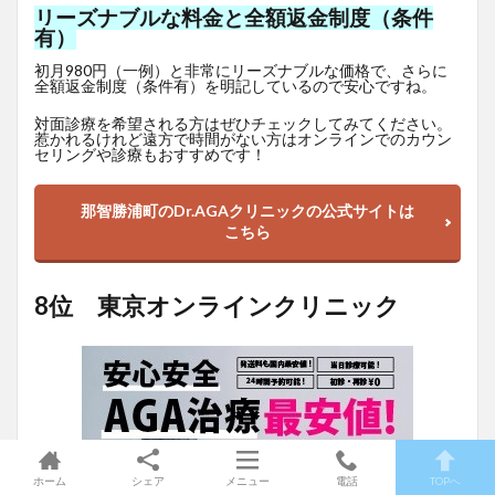
リーズナブルな料金と全額返金制度（条件
有）
初月980円（一例）と非常にリーズナブルな価格で、さらに
全額返金制度（条件有）を明記しているので安心ですね。
対面診療を希望される方はぜひチェックしてみてください。
惹かれるけれど遠方で時間がない方はオンラインでのカウン
セリングや診療もおすすめです！
那智勝浦町のDr.AGAクリニックの公式サイトは
こちら
8位 東京オンラインクリニック
ホーム
シェア
メニュー
電話
TOPへ