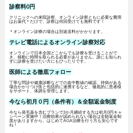
診察料0円
クリニックへの来院診察、オンライン診察ともに必要な費用
はお薬代＊だけで、診察は何回受けても無料です！
＊オンライン診療の場合は別途送料がかかります。
テレビ電話によるオンライン診察対応
オンラインで日本全国どこからでも診療を受けることがで
き、移動に時間を取られる必要がありません。誰にも知られ
ずに診療を受けたい方にもぴったりです。
医師による徹底フォロー
丁寧な問診や健康診断などでの血中数値の確認、持病がある
場合かかりつけ医と包括的に連携するなど、徹底的に患者様
をサポート、体調を管理します。
今なら初月０円（条件有）＆全額返金制度
今なら発毛薬を含むプランで3か月継続する方は初月0円キャ
ンペーン実施中！治療効果が認められない場合は全額返金制
度がありますから、はじめてAGA治療を行う方も安心です
ね！