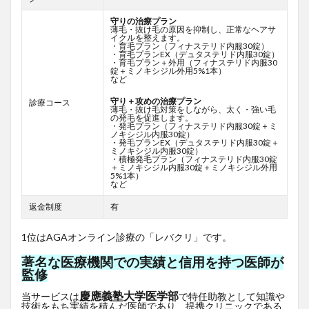
守りの治療プラン
薄毛・抜け毛の原因を抑制し、正常なヘアサ
イクルを整えます。
・育毛プラン（フィナステリド内服30錠）
・育毛プランEX（デュタステリド内服30錠）
・育毛プラン＋外用（フィナステリド内服30
錠＋ミノキシジル外用5%1本）
など
守り＋攻めの治療プラン
診療コース
薄毛・抜け毛対策をしながら、太く・強い毛
の発毛を促進します。
・発毛プラン（フィナステリド内服30錠＋ミ
ノキシジル内服30錠）
・発毛プランEX（デュタステリド内服30錠＋
ミノキシジル内服30錠）
・積極発毛プラン（フィナステリド内服30錠
＋ミノキシジル内服30錠＋ミノキシジル外用
5%1本）
など
返金制度
有
1位はAGAオンライン診療の「レバクリ」です。
著名な医療機関での実績と信用を持つ医師が
監修
慶應義塾大学医学部
当サービスは
で特任助教として知識や
技術をもち実績を積んだ医師であり、提携クリニックである