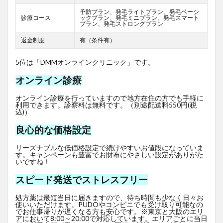
予防プラン、発毛ライトプラン、発毛ベーシ
診療コース
ックプラン、発毛ミニプラン、発毛スマート
プラン、発毛ストロングプラン
返金制度
有（条件有）
5位は「DMMオンラインクリニック」です。
オンライン診療
オンライン診療を行っていますので地方在住の方でも手軽に
利用できます。診察料は無料です。（別途配送料550円(税
込)）
良心的な価格設定
リーズナブルな低価格設定で続けやすいお値段になっていま
す。キャンペーンも豊富でお財布にやさしい設定がありがた
いですね！
スピード発送でストレスフリー
処方薬は最短当日に届きますので、待ち時間も少なく日々お
使いいただけます。PUDOやコンビニでも受け取り可能なの
でお仕事帰りが遅くなる方も安心です。※東京と大阪のエリ
アにおいて8:00～20:00で対応しています。エリアごとに当日