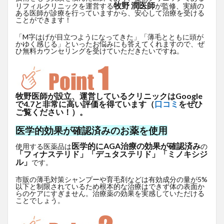
牧野 潤医師
リフィルクリニックを運営する
が監修、実績の
ある医師が診療を行っていますから、安心して治療を受ける
ことができます！
「M字はげが目立つようになってきた」「薄毛とともに頭が
かゆく感じる」といったお悩みにも答えてくれますので、ぜ
ひ無料カウンセリングを受けていただきたいですね。
牧野医師が設立、運営しているクリニックはGoogle
で4.7と非常に高い評価を得ています（
口コミ
をぜひ
ご覧ください！）。
医学的効果が確認済みのお薬を使用
医学的にAGA治療の効果が確認済み
使用する医薬品は
の
「フィナステリド」「デュタステリド」「ミノキシジ
ル」
です。
市販の薄毛対策シャンプーや育毛剤などは有効成分の量が5%
以下と制限されているため根本的な治療はできず体の表面か
らのケアにすぎません。治療薬の効果を実感していただける
ことでしょう。