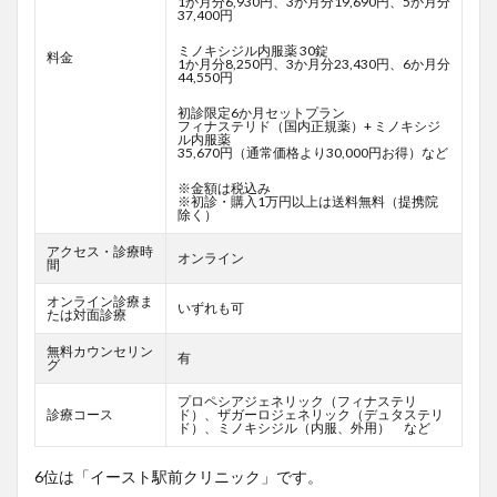
1か月分6,930円、3か月分19,690円、5か月分
37,400円
ミノキシジル内服薬 30錠
料金
1か月分8,250円、3か月分23,430円、6か月分
44,550円
初診限定6か月セットプラン
フィナステリド（国内正規薬）+ ミノキシジ
ル内服薬
35,670円（通常価格より30,000円お得）など
※金額は税込み
※初診・購入1万円以上は送料無料（提携院
除く）
アクセス・診療時
オンライン
間
オンライン診療ま
いずれも可
たは対面診療
無料カウンセリン
有
グ
プロペシアジェネリック（フィナステリ
診療コース
ド）、ザガーロジェネリック（デュタステリ
ド）、ミノキシジル（内服、外用） など
6位は「イースト駅前クリニック」です。