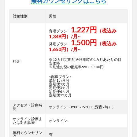
無料カウンセリングはこちら
対象性別
男性
1,227円
（税込み
育毛プラン
1,349円）/月~
1,500円
（税込み
発毛プラン
1,650円）/月~
※12カ月定期配送利用時の1カ月あたりの目
料金
安価格
※別途お薬の配送料550~1,100円
<配送プラン>
単剤1カ月分
定期便1カ月
定期便3カ月
定期便6カ月
定期便12カ月
アクセス・診療時
オンライン（8:00～26:00（深夜2時））
間
オンライン診療ま
オンライン
たは対面診療
無料カウンセリン
有
グ