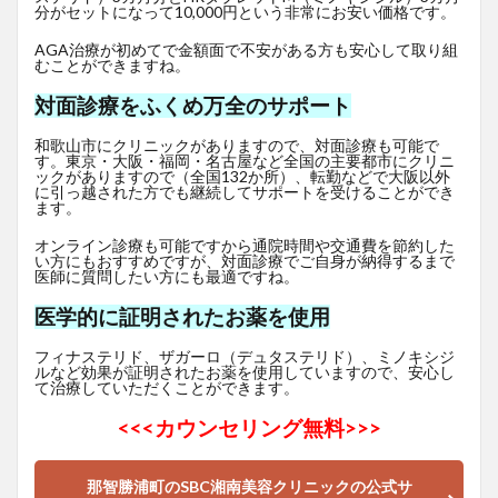
分がセットになって10,000円という非常にお安い価格です。
AGA治療が初めてで金額面で不安がある方も安心して取り組
むことができますね。
対面診療をふくめ万全のサポート
和歌山市にクリニックがありますので、対面診療も可能で
す。東京・大阪・福岡・名古屋など全国の主要都市にクリニ
ックがありますので（全国132か所）、転勤などで大阪以外
に引っ越された方でも継続してサポートを受けることができ
ます。
オンライン診療も可能ですから通院時間や交通費を節約した
い方にもおすすめですが、対面診療でご自身が納得するまで
医師に質問したい方にも最適ですね。
医学的に証明されたお薬を使用
フィナステリド、ザガーロ（デュタステリド）、ミノキシジ
ルなど効果が証明されたお薬を使用していますので、安心し
て治療していただくことができます。
<<<
カウンセリング無料>>>
那智勝浦町のSBC湘南美容クリニックの公式サ