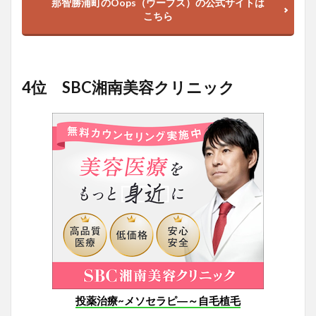
那智勝浦町のOops（ウープス）の公式サイトは
こちら
4位 SBC湘南美容クリニック
投薬治療~メソセラピ―～自毛植毛