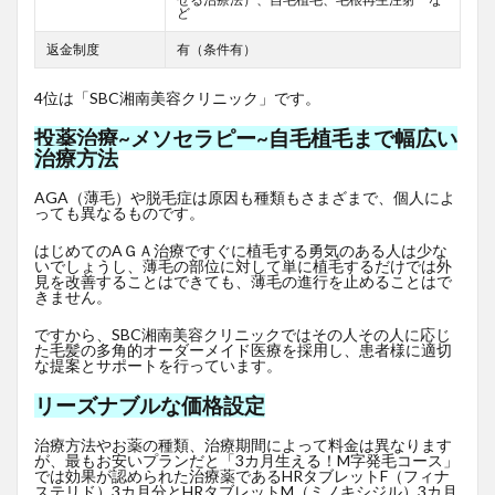
ど
返金制度
有（条件有）
4位は「SBC湘南美容クリニック」です。
投薬治療~メソセラピー~自毛植毛まで幅広い
治療方法
AGA（薄毛）や脱毛症は原因も種類もさまざまで、個人によ
っても異なるものです。
はじめてのAＧＡ治療ですぐに植毛する勇気のある人は少な
いでしょうし、薄毛の部位に対して単に植毛するだけでは外
見を改善することはできても、薄毛の進行を止めることはで
きません。
ですから、SBC湘南美容クリニックではその人その人に応じ
た毛髪の多角的オーダーメイド医療を採用し、患者様に適切
な提案とサポートを行っています。
リーズナブルな価格設定
治療方法やお薬の種類、治療期間によって料金は異なります
が、最もお安いプランだと「3カ月生える！M字発毛コース」
では効果が認められた治療薬であるHRタブレットF
（フィナ
ステリド）3カ月分とHRタブレットM（ミノキシジル）3カ月