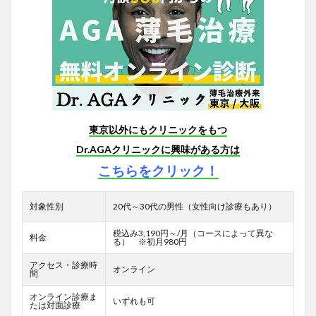
東京以外にもクリニックをもつ
Dr.AGAクリニックに興味がある方は
こちらをクリック！
対象性別
20代～30代の男性（女性向け診療もあり）
税込み3,190円～/月（コースによって異な
料金
る） ※初月980円
アクセス・診療時
オンライン
間
オンライン診療ま
いずれも可
たは対面診療