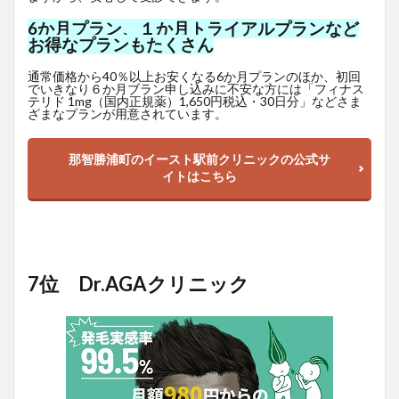
6か月プラン、１か月トライアルプランなど
お得なプランもたくさん
通常価格から40％以上お安くなる6か月プランのほか、初回
でいきなり６か月ブラン申し込みに不安な方には「フィナス
テリド 1mg（国内正規薬）1,650
円
税込・30日分」などさま
ざまなプランが用意されています。
那智勝浦町のイースト駅前クリニックの公式サ
イトはこちら
7位 Dr.AGAクリニック