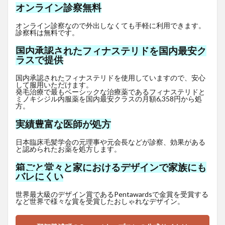
オンライン診察無料
オンライン診察なので外出しなくても手軽に利用できます。
診察料は無料です。
国内承認されたフィナステリドを国内最安ク
ラスで提供
国内承認されたフィナステリドを使用していますので、安心
して服用いただけます。
発毛治療で最もベーシックな治療薬であるフィナステリドと
ミノキシジル内服薬を国内最安クラスの月額6,358円から処
方。
実績豊富な医師が処方
日本臨床毛髪学会の元理事や元会長などが診察、効果がある
と認められたお薬を処方します。
箱ごと堂々と家におけるデザインで家族にも
バレにくい
世界最大級のデザイン賞であるPentawardsで金賞を受賞する
など世界で様々な賞を受賞したおしゃれなデザイン。