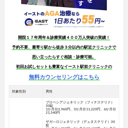
開院１７年周年＆診療実績４００万人突破の実績！
予約不要、最寄り駅から徒歩３分以内の駅近クリニックで
思い立ったらすぐ相談・診療可能。
初回お試しセットも豊富なイースト駅前クリニックの
無料カウンセリングはこちら
対象性別
男性
プロペシアジェネリック（フィナステリド）
30錠
1か月分3,960円、3か月分11,220円、6か月分
21,340円
ザガ―ロジェネリック（デュタステリド）30
錠