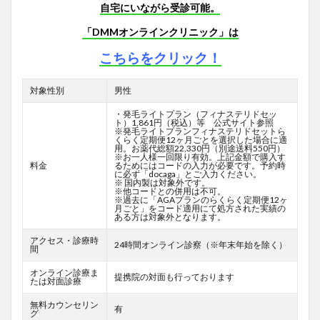
自宅にいながら受診可能。
「DMMオンラインクリニック」は
こちらをクリック！
対象性別
男性
・発毛ライトプラン（フィナステリドセッ
ト）1,861円（税込）等 公式サイト参照
※発毛ライトプランフィナステリドセットら
くらく定期便12ヶ月ごとを選択した場合に適
用。お薬代総額22,330円（別途送料550円）
※お一人様一回限り有効。上記金額で購入す
料金
るためにはコードの入力が必要です。予約時
に必ず「docaga」とご入力ください。
※ 国内製は対象外です。
※他コードとの併用は不可。
※過去に「AGAプランのらくらく定期便12ヶ
月ごと」をコード適用にて処方された実績の
ある方は対象外となります。
アクセス・診療時
24時間オンライン診察（※年末年始を除く）
間
オンライン診療ま
提携院の対面も行っております
たは対面診療
無料カウンセリン
有
グ