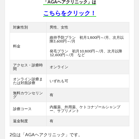
「AGAヘアクリニック」は
こちらをクリック！
対象性別
男性、女性
維持予防プラン 初月1,800円～/月、次月以
降3,600円～/月
料金
発毛プラン 初月10,800円～/月、次月以降
12,600円～/月 など
アクセス・診療時
オンライン
間
オンライン診療ま
いずれも可
たは対面診療
無料カウンセリン
有
グ
内服薬、外用薬、ケトコナゾールシャンプ
診療コース
ー、サプリメント
返金制度
有
2位は「AGAヘアクリニック」です。