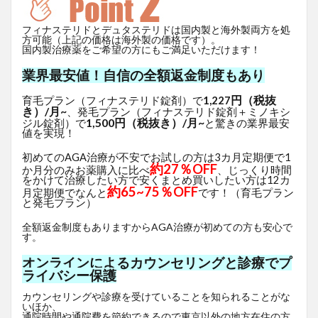
フィナステリドとデュタステリドは国内製と海外製両方を処
方可能（上記の価格は海外製の価格です）。
国内製治療薬をご希望の方にもご満足いただけます！
業界最安値！自信の全額返金制度もあり
円（税抜
育毛プラン（フィナステリド錠剤）で
1,227
き）/月~
、発毛プラン（フィナステリド錠剤＋ミノキシ
1,500円（税抜き）/月~
ジル錠剤）で
と驚きの業界最安
値を実現！
初めてのAGA治療が不安でお試しの方は3カ月定期便で1
約27％OFF
か月分のみお薬購入に比べ
、じっくり時間
をかけて治療したい方で安くまとめ買いしたい方は12カ
約65~75％OFF
月定期便でなんと
です！（育毛プラン
と発毛プラン）
全額返金制度もありますからAGA治療が初めての方も安心で
す。
オンラインによるカウンセリングと診療でプ
ライバシー保護
カウンセリングや診療を受けていることを知られることがな
いほか、
通院時間や通院費を節約できるので東京以外の地方在住の方