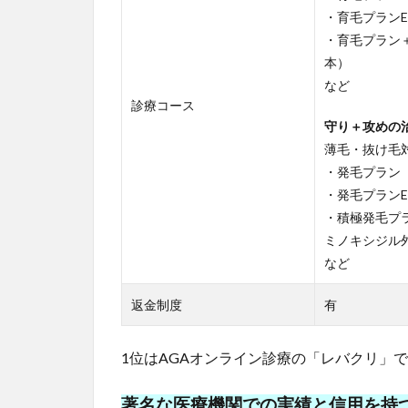
・育毛プランE
・育毛プラン
本）
など
診療コース
守り＋攻めの
薄毛・抜け毛
・発毛プラン
・発毛プランE
・積極発毛プ
ミノキシジル外
など
返金制度
有
1位はAGAオンライン診療の「レバクリ」
著名な医療機関での実績と信用を持