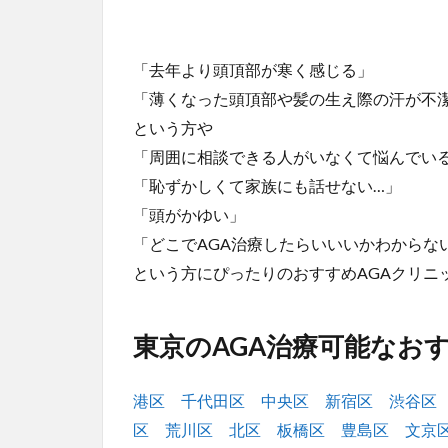
「去年より頭頂部が寒く感じる」
「薄くなった頭頂部や髪の生え際の汗が不
という方や
「周囲に相談できる人がいなくて悩んでい
「恥ずかしくて家族にも話せない…」
「頭がかゆい」
「どこでAGA治療したらいいいかわからな
という方にぴったりのおすすめAGAクリニ
東京のAGA治療可能なお
港区
千代田区
中央区
新宿区
渋谷区
区
荒川区
北区
板橋区
豊島区
文京