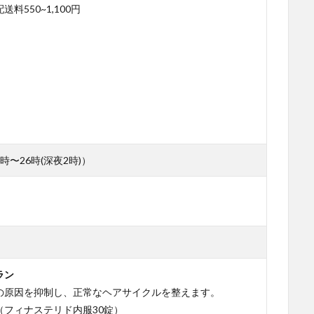
料550~1,100円
時〜26時(深夜2時)）
ラン
の原因を抑制し、正常なヘアサイクルを整えます。
（フィナステリド内服30錠）