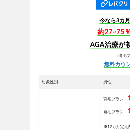
今なら3カ
約27~7
AGA治療が
（育毛
無料カウ
対象性別
男性
育毛プラン
発毛プラン
※12カ月定