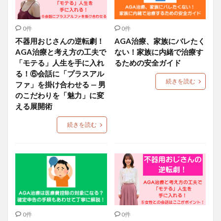
0件
0件
不器用おじさんの逆転劇！
AGA治療、家族にバレたく
AGA治療と考え方の工夫で
ない！家族に内緒で治療す
「モテる」人生を手に入れ
るための安全ガイド
る！⑥会話に「プラスアル
続きを読む
ファ」を掛け合わせる — 男
のこだわりを「魅力」に変
える展開術
続きを読む
0件
0件