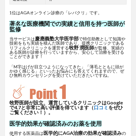
1位はAGAオンライン診療の「レバクリ」です。
著名な医療機関での実績と信用を持つ医師が
監修
慶應義塾大学医学部
当サービスは
で特任助教として知識や
技術をもち実績を積んだ医師であり、提携クリニックである
牧野 潤医師
リフィルクリニックを運営する
が監修、実績の
ある医師が診療を行っていますから、安心して治療を受ける
ことができます！
「M字はげが目立つようになってきた」「薄毛とともに頭が
かゆく感じる」といったお悩みにも答えてくれますので、ぜ
ひ無料カウンセリングを受けていただきたいですね。
牧野医師が設立、運営しているクリニックはGoogle
で4.7と非常に高い評価を得ています（
口コミ
をぜひ
ご覧ください！）。
医学的効果が確認済みのお薬を使用
医学的にAGA治療の効果が確認済み
使用する医薬品は
の