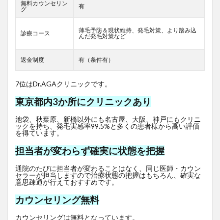
無料カウンセリン
有
グ
薄毛予防＆現状維持、発毛対策、より踏み込
診療コース
んだ発毛対策など
返金制度
有（条件有）
7位はDr.AGAクリニックです。
東京都内3か所にクリニックあり
池袋、秋葉原、新橋以外にも名古屋、大阪、神戸にもクリニ
ックを持ち、発毛実感率99.5%と多くの患者様から高い評価
を得ています。
担当者が変わらず確実に状態を把握
通院のたびに担当者が変わることはなく、同じ医師・カウン
セラーが担当しますので治療状態の把握はもちろん、確実な
意思疎通が行えておすすめです。
カウンセリング無料
カウンセリングは無料となっています。