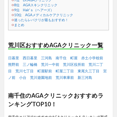
7位 Dr.AGAクリニック
8位 AGAスキンクリニック
9位 Hair’ｓ（ヘアーズ）
10位 AGAメディカルケアクリニック
迷ったらレバクリが最もおすすめ！
まとめ
荒川区おすすめAGAクリニック一覧
日暮里
西日暮里
三河島
南千住
町屋
赤土小学校前
熊野前
三ノ輪橋
荒川一中前
荒川区役所前
荒川二丁
目
荒川七丁目
町屋駅前
町屋二丁目
東尾久三丁目
宮
ノ前
小台
荒川遊園地前
荒川車庫前
新三河島
南千住のAGAクリニックおすすめラ
ンキングTOP10！
南千住エリアでおすすめのAGAクリニックをランキング形式