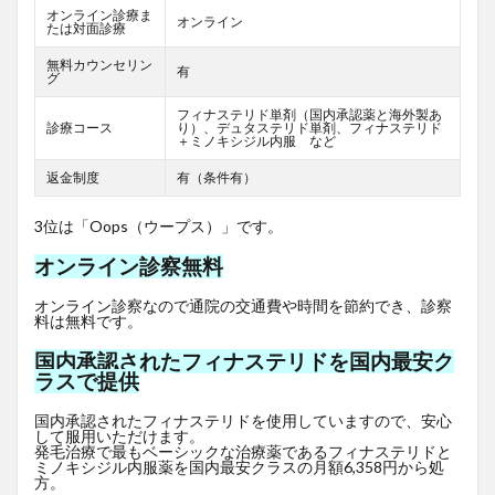
オンライン診療ま
オンライン
たは対面診療
無料カウンセリン
有
グ
フィナステリド単剤（国内承認薬と海外製あ
診療コース
り）、デュタステリド単剤、フィナステリド
＋ミノキシジル内服 など
返金制度
有（条件有）
3位は「Oops（ウープス）」です。
オンライン診察無料
オンライン診察なので通院の交通費や時間を節約でき、診察
料は無料です。
国内承認されたフィナステリドを国内最安ク
ラスで提供
国内承認されたフィナステリドを使用していますので、安心
して服用いただけます。
発毛治療で最もベーシックな治療薬であるフィナステリドと
ミノキシジル内服薬を国内最安クラスの月額6,358円から処
方。