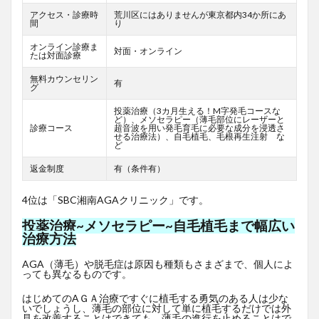
アクセス・診療時
荒川区にはありませんが東京都内34か所にあ
間
り
オンライン診療ま
対面・オンライン
たは対面診療
無料カウンセリン
有
グ
投薬治療（3カ月生える！M字発毛コースな
ど）、メソセラピー（薄毛部位にレーザーと
診療コース
超音波を用い発毛育毛に必要な成分を浸透さ
せる治療法）、自毛植毛、毛根再生注射 な
ど
返金制度
有（条件有）
4位は「SBC湘南AGAクリニック」です。
投薬治療~メソセラピー~自毛植毛まで幅広い
治療方法
AGA（薄毛）や脱毛症は原因も種類もさまざまで、個人によ
っても異なるものです。
はじめてのAＧＡ治療ですぐに植毛する勇気のある人は少な
いでしょうし、薄毛の部位に対して単に植毛するだけでは外
見を改善することはできても、薄毛の進行を止めることはで