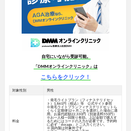
自宅にいながら受診可能。
「DMMオンラインクリニック」は
こちらをクリック！
対象性別
男性
・発毛ライトプラン（フィナステリドセッ
ト）1,861円（税込）等 公式サイト参照
※発毛ライトプランフィナステリドセットら
くらく定期便12ヶ月ごとを選択した場合に適
用。お薬代総額22,330円（別途送料550円）
※お一人様一回限り有効。上記金額で購入す
料金
るためにはコードの入力が必要です。予約時
に必ず「docaga」とご入力ください。
※ 国内製は対象外です。