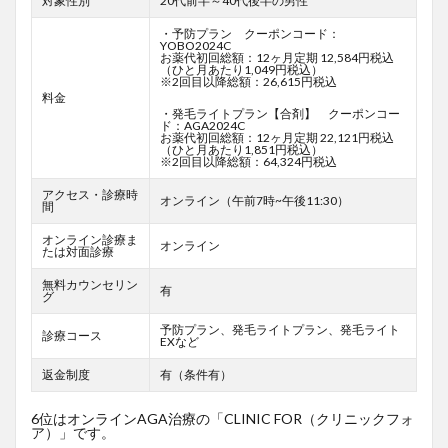
対象性別
20代前半～40代後半の男性
・予防プラン クーポンコード：
YOBO2024C
お薬代初回総額：12ヶ月定期 12,584円税込
（ひと月あたり1,049円税込）
※2回目以降総額：26,615円税込
料金
・発毛ライトプラン【合剤】 クーポンコー
ド：AGA2024C
お薬代初回総額：12ヶ月定期 22,121円税込
（ひと月あたり1,851円税込）
※2回目以降総額：64,324円税込
アクセス・診療時
オンライン（午前7時~午後11:30）
間
オンライン診療ま
オンライン
たは対面診療
無料カウンセリン
有
グ
予防プラン、発毛ライトプラン、発毛ライト
診療コース
EXなど
返金制度
有（条件有）
6位はオンラインAGA治療の「CLINIC FOR（クリニックフォ
ア）」です。