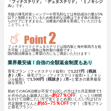
「フィナステリド」「デュタステリド」「ミノキシジ
ル」
です。
市販の薄毛対策シャンプーや育毛剤などは有効成分の量が5%
以下と制限されているため根本的な治療はできず体の表面か
らのケアにすぎません。治療薬の効果を実感していただける
ことでしょう。
フィナステリドとデュタステリドは国内製と海外製両方を処
方可能（上記の価格は海外製の価格です）。
国内製治療薬をご希望の方にもご満足いただけます！
業界最安値！自信の全額返金制度もあり
円（税抜
育毛プラン（フィナステリド錠剤）で
1,227
き）/月~
、発毛プラン（フィナステリド錠剤＋ミノキシ
1,500円（税抜き）/月~
ジル錠剤）で
と驚きの業界最安
値を実現！
初めてのAGA治療が不安でお試しの方は3カ月定期便で1
約27％OFF
か月分のみお薬購入に比べ
、じっくり時間
をかけて治療したい方で安くまとめ買いしたい方は12カ
約65~75％OFF
月定期便でなんと
です！（育毛プラン
と発毛プラン）