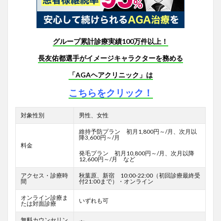
グループ累計診療実績100万件以上！
長友佑都選手がイメージキャラクターを務める
「AGAヘアクリニック」は
こちらをクリック！
対象性別
男性、女性
維持予防プラン 初月1,800円～/月、次月以
降3,600円～/月
料金
発毛プラン 初月10,800円～/月、次月以降
12,600円～/月 など
アクセス・診療時
秋葉原、新宿 10:00-22:00（初回診療最終受
間
付21:00まで）・オンライン
オンライン診療ま
いずれも可
たは対面診療
無料カウンセリン