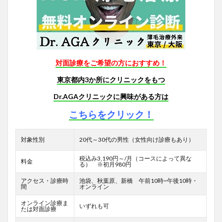
対面診療をご希望の方におすすめ！
東京都内3か所にクリニックをもつ
Dr.AGAクリニックに興味がある方は
こちらをクリック！
対象性別
20代～30代の男性（女性向け診療もあり）
税込み3,190円～/月（コースによって異な
料金
る） ※初月980円
アクセス・診療時
池袋、秋葉原、新橋 午前10時~午後10時・
間
オンライン
オンライン診療ま
いずれも可
たは対面診療