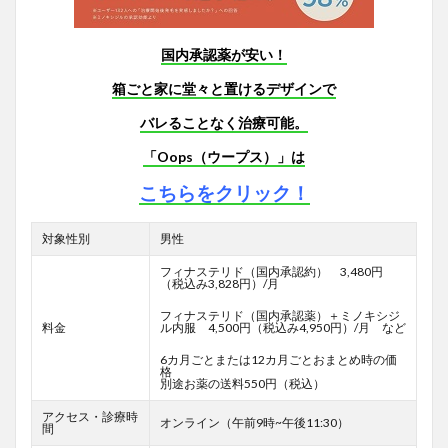
国内承認薬が安い！
箱ごと家に堂々と置けるデザインで
バレることなく治療可能。
「Oops（ウープス）」は
こちらをクリック！
対象性別
男性
フィナステリド（国内承認約） 3,480円
（税込み3,828円）/月
フィナステリド（国内承認薬）＋ミノキシジ
料金
ル内服 4,500円（税込み4,950円）/月 など
6カ月ごとまたは12カ月ごとおまとめ時の価
格
別途お薬の送料550円（税込）
アクセス・診療時
オンライン（午前9時~午後11:30）
間