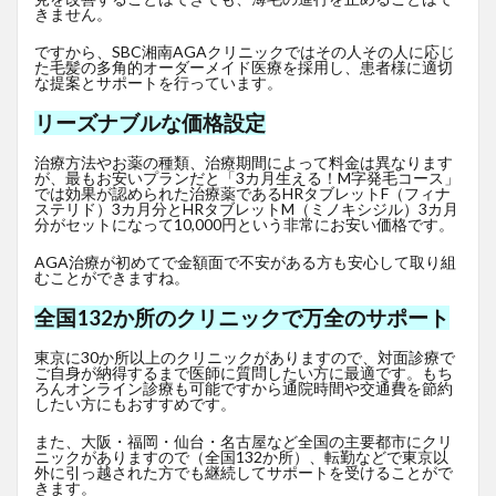
きません。
ですから、SBC湘南AGAクリニックではその人その人に応じ
た毛髪の多角的オーダーメイド医療を採用し、患者様に適切
な提案とサポートを行っています。
リーズナブルな価格設定
治療方法やお薬の種類、治療期間によって料金は異なります
が、最もお安いプランだと「3カ月生える！M字発毛コース」
では効果が認められた治療薬であるHRタブレットF
（フィナ
ステリド）3カ月分とHRタブレットM（ミノキシジル）3カ月
分がセットになって10,000円という非常にお安い価格です。
AGA治療が初めてで金額面で不安がある方も安心して取り組
むことができますね。
全国132か所のクリニックで万全のサポート
東京に30か所以上のクリニックがありますので、対面診療で
ご自身が納得するまで医師に質問したい方に最適です。もち
ろんオンライン診療も可能ですから通院時間や交通費を節約
したい方にもおすすめです。
また、大阪・福岡・仙台・名古屋など全国の主要都市にクリ
ニックがありますので（全国132か所）、転勤などで東京以
外に引っ越された方でも継続してサポートを受けることがで
きます。