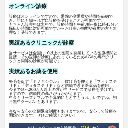
オンライン診療
診療はオンラインですので、通院の交通費や時間を節約で
き、誰にも知られずに診療を受けることが可能です。
もちろん診察料は無料で、診療時間も午前7時~夜11時45分と
幅広い時間に対応可能ですからお仕事が朝型や夜型の方も無
理なく受診できます。
実績あるクリニックが診察
当サービスは全国に10以上の医院を開業している医療機関と
提携、その医師が診療にあたっているためAGAの専門クリニ
ックと同等の診療が可能です。
実績あるお薬を使用
発毛を促す「ミノキシジル」、抜け毛を抑える「フィナステ
リド」「デュタステリド」など信頼できる医薬品を使用し、
今まで延べ200万人以上の方が当サービスで診療を受けてい
ますので、信頼性の高さがうかがえます。
料金もリーズナブルで予算的にもとてもうれしいですね。初
月無料クーポンもあります。
今なら安心の全額返金制度もありますので、安心して診療を
開始できます。ぜひご確認ください！