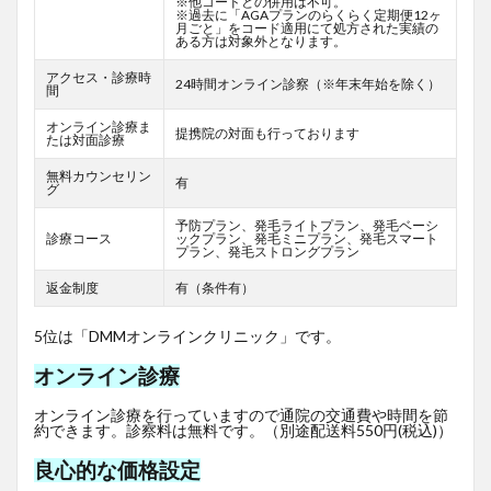
※他コードとの併用は不可。
※過去に「AGAプランのらくらく定期便12ヶ
月ごと」をコード適用にて処方された実績の
ある方は対象外となります。
アクセス・診療時
24時間オンライン診察（※年末年始を除く）
間
オンライン診療ま
提携院の対面も行っております
たは対面診療
無料カウンセリン
有
グ
予防プラン、発毛ライトプラン、発毛ベーシ
診療コース
ックプラン、発毛ミニプラン、発毛スマート
プラン、発毛ストロングプラン
返金制度
有（条件有）
5位は「DMMオンラインクリニック」です。
オンライン診療
オンライン診療を行っていますので通院の交通費や時間を節
約できます。診察料は無料です。（別途配送料550円(税込)）
良心的な価格設定