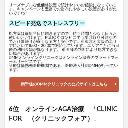
リーズナブルな低価格設定で続けやすいお値段になっていま
す。キャンペーンも豊富でお財布にやさしい設定がありがた
いですね！
スピード発送でストレスフリー
処方薬は最短当日に届きますので、待ち時間も少なく日々お
使いいただけます。PUDOやコンビニでも受け取り可能なの
でお仕事帰りが遅くなる方も安心です。※東京と大阪のエリ
アにおいて8:00～20:00で対応しています。エリアごとに当日
便の利用金額が異なります。 ※医師の判断により処方できな
い場合があります。
DMMオンラインクリニックはオンライン診療のプラットフォ
ームサービスです。
診療は提携先医療機関である、医療法人社団DMHが行ってい
ます。
南千住のDMMクリニックの公式サイトはこちら
6位 オンラインAGA治療 「CLINIC
FOR （クリニックフォア）」