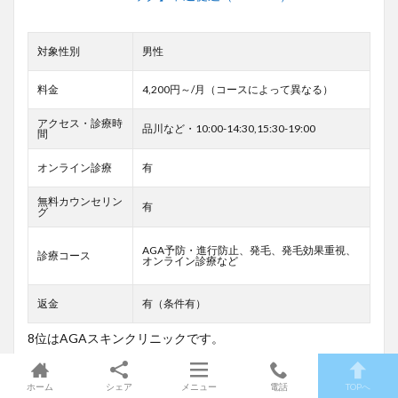
対象性別
男性
料金
4,200円～/月（コースによって異なる）
アクセス・診療時
品川など・10:00-14:30,15:30-19:00
間
オンライン診療
有
無料カウンセリン
有
グ
AGA予防・進行防止、発毛、発毛効果重視、
診療コース
オンライン診療など
返金
有（条件有）
8位はAGAスキンクリニックです。
AGAスキンクリニックは、発毛・育毛治療に特化したAGA治
療専門病院で、 薬で手軽に治療を始められるものから、 ドク
ホーム
シェア
メニュー
電話
TOPへ
ター施術による本格的な発毛治療が受けられるものまで幅広