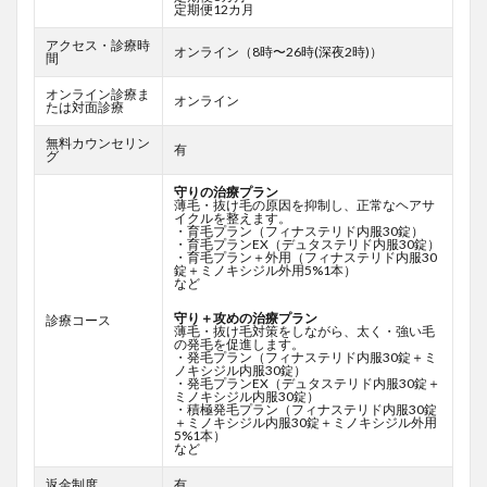
定期便12カ月
アクセス・診療時
オンライン（8時〜26時(深夜2時)）
間
オンライン診療ま
オンライン
たは対面診療
無料カウンセリン
有
グ
守りの治療プラン
薄毛・抜け毛の原因を抑制し、正常なヘアサ
イクルを整えます。
・育毛プラン（フィナステリド内服30錠）
・育毛プランEX（デュタステリド内服30錠）
・育毛プラン＋外用（フィナステリド内服30
錠＋ミノキシジル外用5%1本）
など
守り＋攻めの治療プラン
診療コース
薄毛・抜け毛対策をしながら、太く・強い毛
の発毛を促進します。
・発毛プラン（フィナステリド内服30錠＋ミ
ノキシジル内服30錠）
・発毛プランEX（デュタステリド内服30錠＋
ミノキシジル内服30錠）
・積極発毛プラン（フィナステリド内服30錠
＋ミノキシジル内服30錠＋ミノキシジル外用
5%1本）
など
返金制度
有