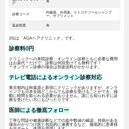
有
グ
内服薬、外用薬、ケトコナゾールシャンプ
診療コース
ー、サプリメント
返金制度
有
2位は「AGAヘアクリニック」です。
診察料0円
クリニックへの来院診察、オンライン診察ともに必要な費用
はお薬代＊だけで、診察は何回受けても無料です！
＊オンライン診療の場合は別途送料がかかります。
テレビ電話によるオンライン診察対応
東京都内は秋葉原と新宿にクリニックがありますが、オンラ
インでも日本全国どこからでも診療を受けることができ、移
動に時間を取られる必要がありません。誰にも知られずに診
療を受けたい方にもぴったりです。
医師による徹底フォロー
丁寧な問診や健康診断などでの血中数値の確認、持病がある
場合かかりつけ医と包括的に連携するなど、徹底的に患者様
をサポート、体調を管理します。