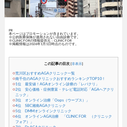
PR
本ページはプロモーションが含まれています。
※公的医療保険が適用されない自由診療です。
※CLINIC FORの情報提供元：CLINIC FOR
※掲載情報は2026年1月1日時点のものです。
この記事の目次
[
非表示
]
荒川区おすすめAGAクリニック一覧
南千住のAGAクリニックおすすめランキングTOP10！
1位 最安値！AGAオンライン診療の「レバクリ」
2位 安心価格・症例豊富・テレビ電話対応「AGAヘアクリ
ニック」
3位 オンライン治療「Oops（ウープス）」
4位 SBC湘南AGAクリニック
5位 DMMオンラインクリニック
6位 オンラインAGA治療 「CLINIC FOR （クリニック
フォア）」