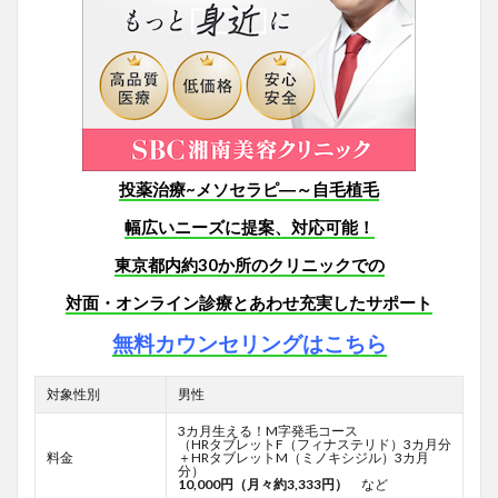
投薬治療~メソセラピ―～自毛植毛
幅広いニーズに提案、対応可能！
東京都内約30か所のクリニックでの
対面・オンライン診療とあわせ
充実したサポート
無料カウンセリングはこちら
対象性別
男性
3カ月生える！M字発毛コース
（HRタブレットF
（フィナステリド）3カ月分
料金
＋HRタブレットM（ミノキシジル）3カ月
分）
10,000円（月々約3,333円）
など