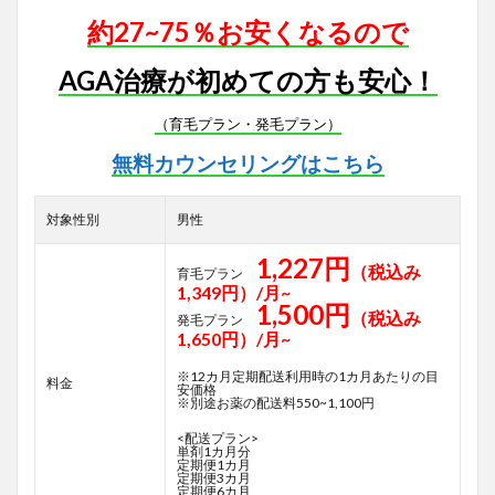
約27~75％お安くなるので
AGA治療が初めての方も安心！
（育毛プラン・発毛プラン）
無料カウンセリングはこちら
対象性別
男性
1,227円
（税込み
育毛プラン
1,349円）/月~
1,500円
（税込み
発毛プラン
1,650円）/月~
※12カ月定期配送利用時の1カ月あたりの目
料金
安価格
※別途お薬の配送料550~1,100円
<配送プラン>
単剤1カ月分
定期便1カ月
定期便3カ月
定期便6カ月