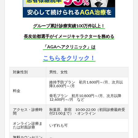
グループ累計診療実績100万件以上！
長友佑都選手がイメージキャラクターを務める
「AGAヘアクリニック」は
こちらをクリック！
対象性別
男性、女性
維持予防プラン 初月1,800円～/月、次月以
降3,600円～/月
料金
発毛プラン 初月10,800円～/月、次月以降
12,600円～/月 など
アクセス・診療時
秋葉原、新宿 10:00-22:00（初回診療最終受
間
付21:00まで）・オンライン
オンライン診療ま
いずれも可
たは対面診療
無料カウンセリン