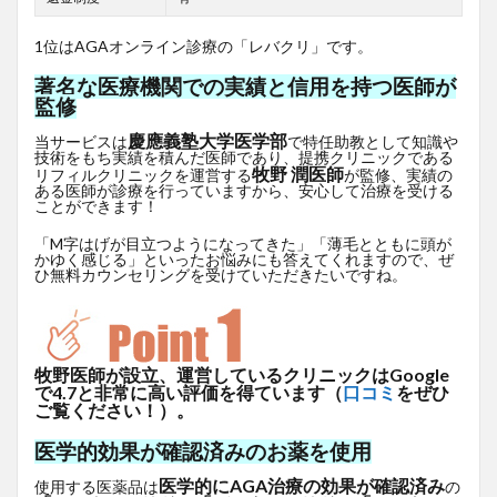
1位はAGAオンライン診療の「レバクリ」です。
著名な医療機関での実績と信用を持つ医師が
監修
慶應義塾大学医学部
当サービスは
で特任助教として知識や
技術をもち実績を積んだ医師であり、提携クリニックである
牧野 潤医師
リフィルクリニックを運営する
が監修、実績の
ある医師が診療を行っていますから、安心して治療を受ける
ことができます！
「M字はげが目立つようになってきた」「薄毛とともに頭が
かゆく感じる」といったお悩みにも答えてくれますので、ぜ
ひ無料カウンセリングを受けていただきたいですね。
牧野医師が設立、運営しているクリニックはGoogle
で4.7と非常に高い評価を得ています（
口コミ
をぜひ
ご覧ください！）。
医学的効果が確認済みのお薬を使用
医学的にAGA治療の効果が確認済み
使用する医薬品は
の