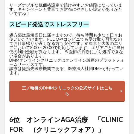
リーズナブルな低価格設定で続けやすいお値段になっていま
す。キャンペーンも豊富でお財布にやさしい設定がありがた
いですね！
スピード発送でストレスフリー
処方薬は最短当日に届きますので、待ち時間も少なく日々お
使いいただけます。PUDOやコンビニでも受け取り可能なの
でお仕事帰りが遅くなる方も安心です。※東京と大阪のエリ
アにおいて8:00～20:00で対応しています。エリアごとに当日
便の利用金額が異なります。 ※医師の判断により処方できな
い場合があります。
DMMオンラインクリニックはオンライン診療のプラットフォ
ームサービスです。
診療は提携先医療機関である、医療法人社団DMHが行ってい
ます。
三ノ輪橋のDMMクリニックの公式サイトはこち
ら
6位 オンラインAGA治療 「CLINIC
FOR （クリニックフォア）」