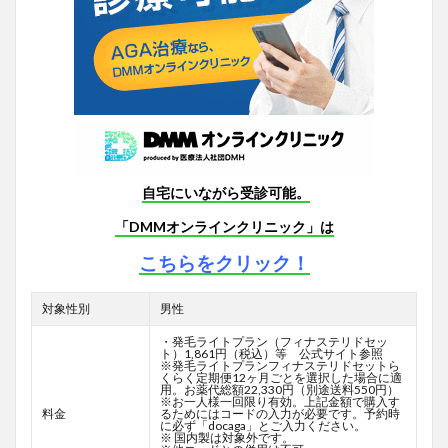
自宅にいながら受診可能。
「DMMオンラインクリニック」は
こちらをクリック！
対象性別
男性
・発毛ライトプラン（フィナステリドセッ
ト）1,861円（税込）等 公式サイト参照
※発毛ライトプランフィナステリドセットら
くらく定期便12ヶ月ごとを選択した場合に適
用。お薬代総額22,330円（別途送料550円）
※お一人様一回限り有効。上記金額で購入す
料金
るためにはコードの入力が必要です。予約時
に必ず「docaga」とご入力ください。
※ 国内製は対象外です。