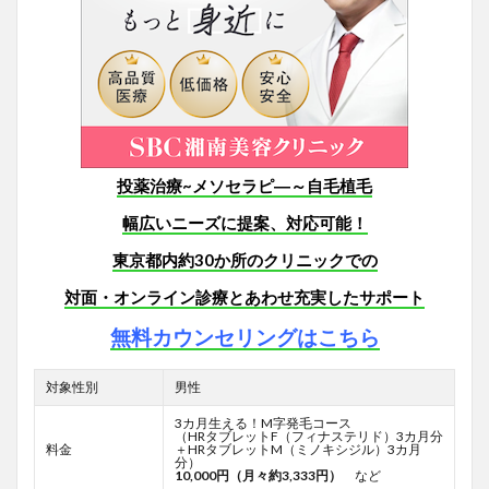
投薬治療~メソセラピ―～自毛植毛
幅広いニーズに提案、対応可能！
東京都内約30か所のクリニックでの
対面・オンライン診療とあわせ
充実したサポート
無料カウンセリングはこちら
対象性別
男性
3カ月生える！M字発毛コース
（HRタブレットF
（フィナステリド）3カ月分
料金
＋HRタブレットM（ミノキシジル）3カ月
分）
10,000円（月々約3,333円）
など