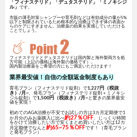
「フィナステリド」「デュタステリド」「ミノキシジ
ル」
です。
市販の薄毛対策シャンプーや育毛剤などは有効成分の量が5%
以下と制限されているため根本的な治療はできず体の表面か
らのケアにすぎません。治療薬の効果を実感していただける
ことでしょう。
フィナステリドとデュタステリドは国内製と海外製両方を処
方可能（上記の価格は海外製の価格です）。
国内製治療薬をご希望の方にもご満足いただけます！
業界最安値！自信の全額返金制度もあり
円（税抜
育毛プラン（フィナステリド錠剤）で
1,227
き）/月~
、発毛プラン（フィナステリド錠剤＋ミノキシ
1,500円（税抜き）/月~
ジル錠剤）で
と驚きの業界最安
値を実現！
初めてのAGA治療が不安でお試しの方は3カ月定期便で1
約27％OFF
か月分のみお薬購入に比べ
、じっくり時間
をかけて治療したい方で安くまとめ買いしたい方は12カ
約65~75％OFF
月定期便でなんと
です！（育毛プラン
と発毛プラン）