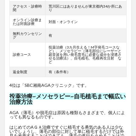
アクセス・診療時
荒川区にはありませんが東京都内34か所にあ
間
り
オンライン診療ま
対面・オンライン
たは対面診療
無料カウンセリン
有
グ
投薬治療（3カ月生える！M字発毛コースな
ど）、メソセラピー（薄毛部位にレーザーと
診療コース
超音波を用い発毛育毛に必要な成分を浸透さ
せる治療法）、自毛植毛、毛根再生注射 な
ど
返金制度
有（条件有）
4位は「SBC湘南AGAクリニック」です。
投薬治療~メソセラピー~自毛植毛まで幅広い
治療方法
AGA（薄毛）や脱毛症は原因も種類もさまざまで、個人によ
っても異なるものです。
はじめてのAＧＡ治療ですぐに植毛する勇気のある人は少な
いでしょうし、薄毛の部位に対して単に植毛するだけでは外
見を改善することはできても、薄毛の進行を止めることはで