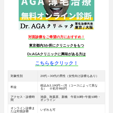
対面診療をご希望の方におすすめ！
東京都内3か所にクリニックをもつ
Dr.AGAクリニックに興味がある方は
こちらをクリック！
対象性別
20代～30代の男性（女性向け診療もあり）
税込み3,190円～/月（コースによって異な
料金
る） ※初月980円
アクセス・診療時
池袋、秋葉原、新橋 午前10時~午後10時・
間
オンライン
オンライン診療ま
いずれも可
たは対面診療