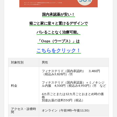
国内承認薬が安い！
箱ごと家に堂々と置けるデザインで
バレることなく治療可能。
「Oops（ウープス）」は
こちらをクリック！
対象性別
男性
フィナステリド（国内承認約） 3,480円
（税込み3,828円）/月
フィナステリド（国内承認薬）＋ミノキシジ
料金
ル内服 4,500円（税込み4,950円）/月 など
6カ月ごとまたは12カ月ごとおまとめ時の価
格
別途お薬の送料550円（税込）
アクセス・診療時
オンライン（午前9時~午後11:30）
間