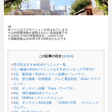
PR
本ページはプロモーションが含まれています。
※公的医療保険が適用されない自由診療です。
※CLINIC FORの情報提供元：CLINIC FOR
※掲載情報は2026年1月1日時点のものです。
この記事の目次
[
非表示
]
荒川区おすすめAGAクリニック一覧
三ノ輪橋のAGAクリニックおすすめランキングTOP10！
1位 最安値！AGAオンライン診療の「レバクリ」
2位 安心価格・症例豊富・テレビ電話対応「AGAヘアクリ
ニック」
3位 オンライン治療「Oops（ウープス）」
4位 SBC湘南AGAクリニック
5位 DMMオンラインクリニック
6位 オンラインAGA治療 「CLINIC FOR （クリニック
フォア）」