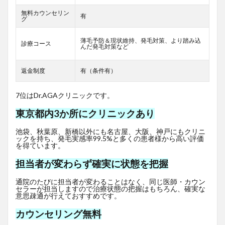
無料カウンセリン
有
グ
薄毛予防＆現状維持、発毛対策、より踏み込
診療コース
んだ発毛対策など
返金制度
有（条件有）
7位はDr.AGAクリニックです。
東京都内3か所にクリニックあり
池袋、秋葉原、新橋以外にも名古屋、大阪、神戸にもクリニ
ックを持ち、発毛実感率99.5%と多くの患者様から高い評価
を得ています。
担当者が変わらず確実に状態を把握
通院のたびに担当者が変わることはなく、同じ医師・カウン
セラーが担当しますので治療状態の把握はもちろん、確実な
意思疎通が行えておすすめです。
カウンセリング無料