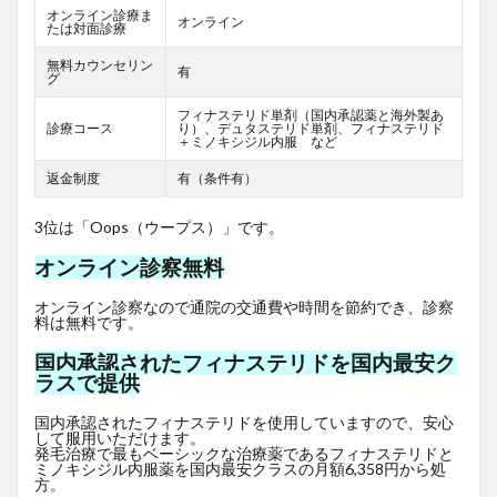
オンライン診療ま
オンライン
たは対面診療
無料カウンセリン
有
グ
フィナステリド単剤（国内承認薬と海外製あ
診療コース
り）、デュタステリド単剤、フィナステリド
＋ミノキシジル内服 など
返金制度
有（条件有）
3位は「Oops（ウープス）」です。
オンライン診察無料
オンライン診察なので通院の交通費や時間を節約でき、診察
料は無料です。
国内承認されたフィナステリドを国内最安ク
ラスで提供
国内承認されたフィナステリドを使用していますので、安心
して服用いただけます。
発毛治療で最もベーシックな治療薬であるフィナステリドと
ミノキシジル内服薬を国内最安クラスの月額6,358円から処
方。