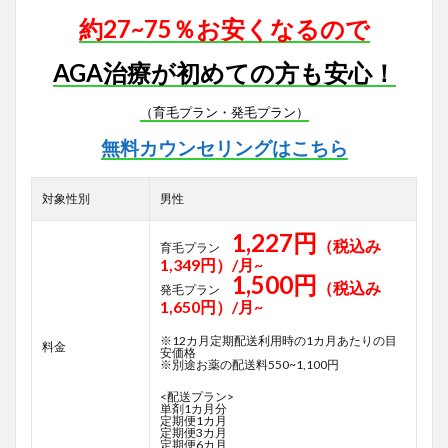
約27~75％お安くなるので
AGA治療が初めての方も安心！
（育毛プラン・発毛プラン）
無料カウンセリングはこちら
対象性別
男性
1,227円
（税込み
育毛プラン
1,349円）/月~
1,500円
（税込み
発毛プラン
1,650円）/月~
※12カ月定期配送利用時の1カ月あたりの目
料金
安価格
※別途お薬の配送料550~1,100円
<配送プラン>
単剤1カ月分
定期便1カ月
定期便3カ月
定期便6カ月