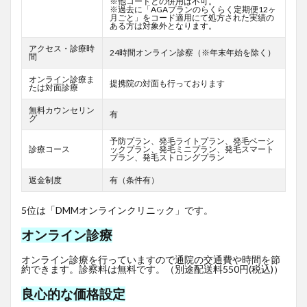
※他コードとの併用は不可。
※過去に「AGAプランのらくらく定期便12ヶ
月ごと」をコード適用にて処方された実績の
ある方は対象外となります。
アクセス・診療時
24時間オンライン診察（※年末年始を除く）
間
オンライン診療ま
提携院の対面も行っております
たは対面診療
無料カウンセリン
有
グ
予防プラン、発毛ライトプラン、発毛ベーシ
診療コース
ックプラン、発毛ミニプラン、発毛スマート
プラン、発毛ストロングプラン
返金制度
有（条件有）
5位は「DMMオンラインクリニック」です。
オンライン診療
オンライン診療を行っていますので通院の交通費や時間を節
約できます。診察料は無料です。（別途配送料550円(税込)）
良心的な価格設定