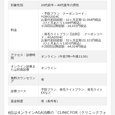
対象性別
20代前半～40代後半の男性
・予防プラン クーポンコード：
YOBO2024C
お薬代初回総額：12ヶ月定期 12,584円税込
（ひと月あたり1,049円税込）
※2回目以降総額：26,615円税込
料金
・発毛ライトプラン【合剤】 クーポンコー
ド：AGA2024C
お薬代初回総額：12ヶ月定期 22,121円税込
（ひと月あたり1,851円税込）
※2回目以降総額：64,324円税込
アクセス・診療時
オンライン（午前7時~午後11:30）
間
オンライン診療ま
オンライン
たは対面診療
無料カウンセリン
有
グ
予防プラン、発毛ライトプラン、発毛ライト
診療コース
EXなど
返金制度
有（条件有）
6位はオンラインAGA治療の「CLINIC FOR（クリニックフォ