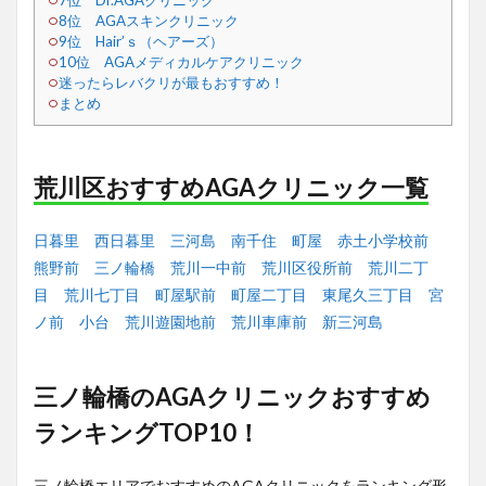
7位 Dr.AGAクリニック
8位 AGAスキンクリニック
9位 Hair’ｓ（ヘアーズ）
10位 AGAメディカルケアクリニック
迷ったらレバクリが最もおすすめ！
まとめ
荒川区おすすめAGAクリニック一覧
日暮里
西日暮里
三河島
南千住
町屋
赤土小学校前
熊野前
三ノ輪橋
荒川一中前
荒川区役所前
荒川二丁
目
荒川七丁目
町屋駅前
町屋二丁目
東尾久三丁目
宮
ノ前
小台
荒川遊園地前
荒川車庫前
新三河島
三ノ輪橋のAGAクリニックおすすめ
ランキングTOP10！
三ノ輪橋エリアでおすすめのAGAクリニックをランキング形