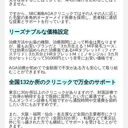
きません。
ですから、SBC湘南AGAクリニックではその人その人に応じ
た毛髪の多角的オーダーメイド医療を採用し、患者様に適切
な提案とサポートを行っています。
リーズナブルな価格設定
治療方法やお薬の種類、治療期間によって料金は異なります
が、最もお安いプランだと「3カ月生える！M字発毛コース」
では効果が認められた治療薬であるHRタブレットF
（フィナ
ステリド）3カ月分とHRタブレットM（ミノキシジル）3カ月
分がセットになって10,000円という非常にお安い価格です。
AGA治療が初めてで金額面で不安がある方も安心して取り組
むことができますね。
全国132か所のクリニックで万全のサポート
東京に30か所以上のクリニックがありますので、対面診療で
ご自身が納得するまで医師に質問したい方に最適です。もち
ろんオンライン診療も可能ですから通院時間や交通費を節約
したい方にもおすすめです。
また、大阪・福岡・仙台・名古屋など全国の主要都市にクリ
ニックがありますので（全国132か所）、転勤などで東京以
外に引っ越された方でも継続してサポートを受けることがで
きます。