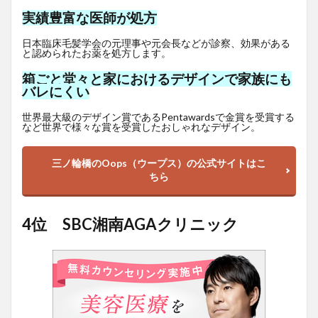
実績豊富な医師が処方
日本臨床毛髪学会の元理事や元会長などが診察、効果がある
と認められたお薬を処方します。
箱ごと堂々と家におけるデザインで家族にも
バレにくい
世界最大級のデザイン賞であるPentawardsで金賞を受賞する
など世界で様々な賞を受賞したおしゃれなデザイン。
三ノ輪橋のOops（ウープス）の公式サイトはこ
ちら
4位 SBC湘南AGAクリニック