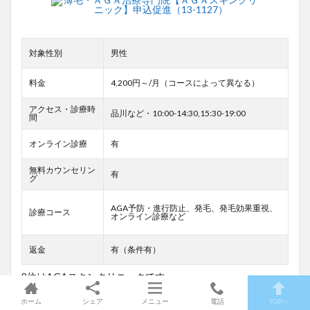
対象性別
男性
料金
4,200円～/月（コースによって異なる）
アクセス・診療時
品川など・10:00-14:30,15:30-19:00
間
オンライン診療
有
無料カウンセリン
有
グ
AGA予防・進行防止、発毛、発毛効果重視、
診療コース
オンライン診療など
返金
有（条件有）
8位はAGAスキンクリニックです。
AGAスキンクリニックは、発毛・育毛治療に特化したAGA治
ホーム
シェア
メニュー
電話
TOPへ
療専門病院で、 薬で手軽に治療を始められるものから、 ドク