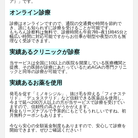
ア）」です。
オンライン診療
診療はオンラインですので、通院の交通費や時間を節約で
き、誰にも知られずに診療を受けることが可能です。
もちろん診察料は無料で、診療時間も午前7時~夜11時45分と
幅広い時間に対応可能ですからお仕事が朝型や夜型の方も無
理なく受診できます。
実績あるクリニックが診察
当サービスは全国に10以上の医院を開業している医療機関と
提携、その医師が診療にあたっているためAGAの専門クリニ
ックと同等の診療が可能です。
実績あるお薬を使用
発毛を促す「ミノキシジル」、抜け毛を抑える「フィナステ
リド」「デュタステリド」など信頼できる医薬品を使用し、
今まで延べ200万人以上の方が当サービスで診療を受けてい
ますので、信頼性の高さがうかがえます。
料金もリーズナブルで予算的にもとてもうれしいですね。初
月無料クーポンもあります。
今なら安心の全額返金制度もありますので、安心して診療を
開始できます。ぜひご確認ください！