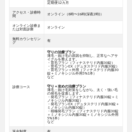
定期便12カ月
アクセス・診療時
オンライン（8時〜26時(深夜2時)）
間
オンライン診療ま
オンライン
たは対面診療
無料カウンセリン
有
グ
守りの治療プラン
薄毛・抜け毛の原因を抑制し、正常なヘアサ
イクルを整えます。
・育毛プラン（フィナステリド内服30錠）
・育毛プランEX（デュタステリド内服30錠）
・育毛プラン＋外用（フィナステリド内服30
錠＋ミノキシジル外用5%1本）
など
守り＋攻めの治療プラン
診療コース
薄毛・抜け毛対策をしながら、太く・強い毛
の発毛を促進します。
・発毛プラン（フィナステリド内服30錠＋ミ
ノキシジル内服30錠）
・発毛プランEX（デュタステリド内服30錠＋
ミノキシジル内服30錠）
・積極発毛プラン（フィナステリド内服30錠
＋ミノキシジル内服30錠＋ミノキシジル外用
5%1本）
など
返金制度
有