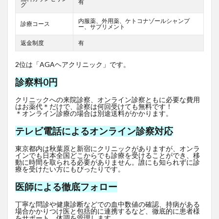
有
グ
内服薬、外用薬、ケトコナゾールシャンプ
診療コース
ー、サプリメント
返金制度
有
2位は「AGAヘアクリニック」です。
診察料0円
クリニックへの来院診察、オンライン診察ともに必要な費用
はお薬代＊だけで、診察は何回受けても無料です！
＊オンライン診療の場合は別途送料がかかります。
テレビ電話によるオンライン診察対応
東京都内は秋葉原と新宿にクリニックがありますが、オンラ
インでも日本全国どこからでも診療を受けることができ、移
動に時間を取られる必要がありません。誰にも知られずに診
療を受けたい方にもぴったりです。
医師による徹底フォロー
丁寧な問診や健康診断などでの血中数値の確認、持病がある
場合かかりつけ医と包括的に連携するなど、徹底的に患者様
をサポート、体調を管理します。