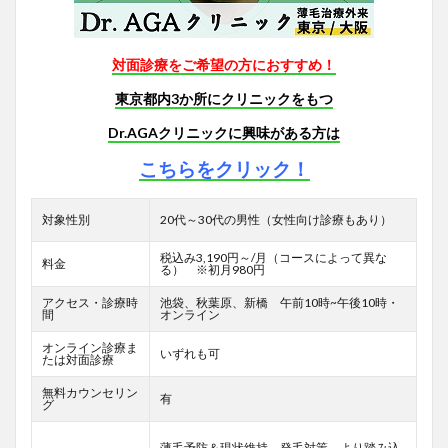
対面診療をご希望の方におすすめ！
東京都内3か所にクリニックをもつ
Dr.AGAクリニックに興味がある方は
こちらをクリック！
対象性別
20代～30代の男性（女性向け診療もあり）
税込み3,190円～/月（コースによって異な
料金
る） ※初月980円
アクセス・診療時
池袋、秋葉原、新橋 午前10時~午後10時・
間
オンライン
オンライン診療ま
いずれも可
たは対面診療
無料カウンセリン
有
グ
薄毛予防＆現状維持、発毛対策、より踏み込