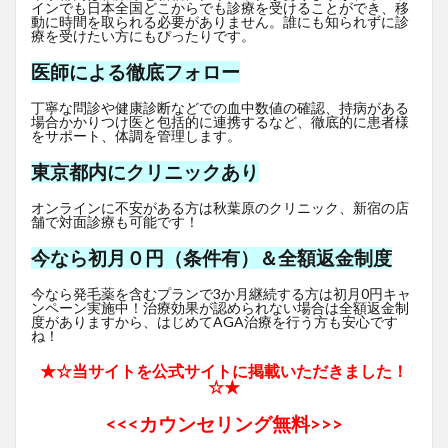
インでも日本全国どこからでも診療を受けることができ、移
動に時間を取られる必要がありません。誰にも知られずに診
療を受けたい方にもぴったりです。
医師による徹底フォロー
丁寧な問診や健康診断などでの血中数値の確認、持病がある
場合かかりつけ医と包括的に連携するなど、徹底的に患者様
をサポート、体調を管理します。
東京都内にクリニックあり
オンラインに不安がある方は秋葉原のクリニック、新宿の店
舗で対面診療も可能です！
今なら初月０円（条件有）＆全額返金制度
今なら発毛薬を含むプランで3か月継続する方は初月0円キャ
ンペーン実施中！治療効果が認められない場合は全額返金制
度がありますから、はじめてAGA治療を行う方も安心です
ね！
★☆当サイトを公式サイトに掲載いただきました！
☆★
<<<
カウンセリング無料>>>