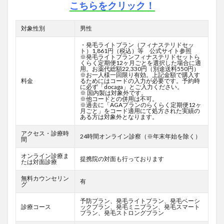
こちらをクリック！
対象性別
男性
・発毛ライトプラン（フィナステリドセッ
ト）1,861円（税込）等 公式サイト参照
※発毛ライトプランフィナステリドセットら
くらく定期便12ヶ月ごとを選択した場合に適
用。お薬代総額22,330円（別途送料550円）
※お一人様一回限り有効。上記金額で購入す
料金
るためにはコードの入力が必要です。予約時
に必ず「docaga」とご入力ください。
※ 国内製は対象外です。
※他コードとの併用は不可。
※過去に「AGAプランのらくらく定期便12ヶ
月ごと」をコード適用にて処方された実績の
ある方は対象外となります。
アクセス・診療時
24時間オンライン診察（※年末年始を除く）
間
オンライン診療ま
提携院の対面も行っております
たは対面診療
無料カウンセリン
有
グ
予防プラン、発毛ライトプラン、発毛ベーシ
診療コース
ックプラン、発毛ミニプラン、発毛スマート
プラン、発毛ストロングプラン