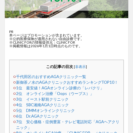
PR
本ページはプロモーションが含まれています。
※公的医療保険が適用されない自由診療です。
※CLINIC FORの情報提供元：CLINIC FOR
※掲載情報は2026年1月1日時点のものです。
この記事の目次
[
非表示
]
千代田区のおすすめAGAクリニック一覧
新御茶ノ水のAGAクリニックおすすめランキングTOP10！
1位 最安値！AGAオンライン診療の「レバクリ」
2位 オンライン治療「Oops（ウープス）」
3位 イースト駅前クリニック
4位 SBC湘南AGAクリニック
5位 DMMオンラインクリニック
6位 Dr.AGAクリニック
7位 安心価格・症例豊富・テレビ電話対応「AGAヘアクリ
ニック」