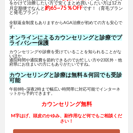
をかけて治療したい方で安くまとめ買いしたい方は12カ
約65~75％OFF
月定期便でなんと
です！（育毛プラン
と発毛プラン）
全額返金制度もありますからAGA治療が初めての方も安心で
す。
オンラインによるカウンセリングと診療でプ
ライバシー保護
カウンセリングや診療を受けていることを知られることがな
いほか、
通院時間や通院費を節約できるのでお忙しい方や23区外・他
府県にお住まいの方にもありがたいですね。
カウンセリングと診療は無料＆何回でも受診
可能
午前8時~深夜2時まで幅広い時間帯に対応可能でインターネ
ットから予約できます。
カウンセリング無料
M字はげ、頭皮のかゆみ、副作用など何でもご相談くだ
さい！