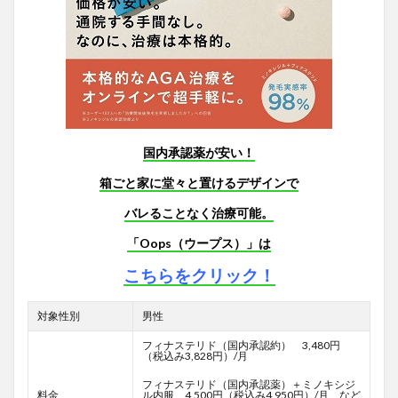
国内承認薬が安い！
箱ごと家に堂々と置けるデザインで
バレることなく治療可能。
「Oops（ウープス）」は
こちらをクリック！
対象性別
男性
フィナステリド（国内承認約） 3,480円
（税込み3,828円）/月
フィナステリド（国内承認薬）＋ミノキシジ
料金
ル内服 4,500円（税込み4,950円）/月 など