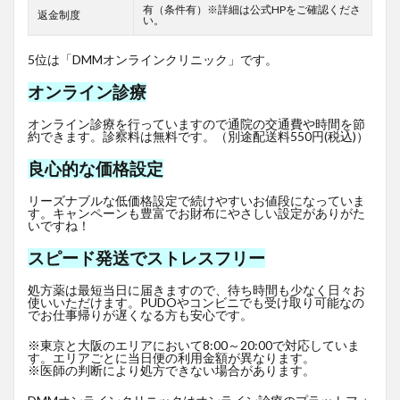
有（条件有）※詳細は公式HPをご確認くださ
返金制度
い。
5位は「DMMオンラインクリニック」です。
オンライン診療
オンライン診療を行っていますので通院の交通費や時間を節
約できます。診察料は無料です。（別途配送料550円(税込)）
良心的な価格設定
リーズナブルな低価格設定で続けやすいお値段になっていま
す。キャンペーンも豊富でお財布にやさしい設定がありがた
いですね！
スピード発送でストレスフリー
処方薬は最短当日に届きますので、待ち時間も少なく日々お
使いいただけます。PUDOやコンビニでも受け取り可能なの
でお仕事帰りが遅くなる方も安心です。
※東京と大阪のエリアにおいて8:00～20:00で対応していま
す。エリアごとに当日便の利用金額が異なります。
※医師の判断により処方できない場合があります。