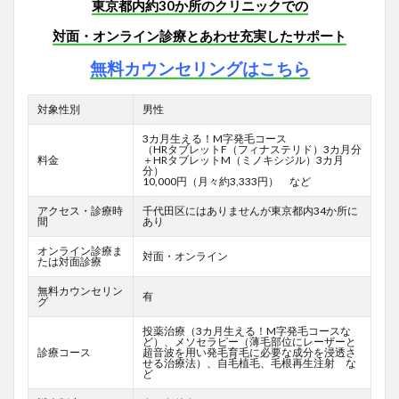
東京都内約30か所のクリニックでの
対面・オンライン診療とあわせ充実したサポート
無料カウンセリングはこちら
対象性別
男性
3カ月生える！M字発毛コース
（HRタブレットF
（フィナステリド）3カ月分
料金
＋HRタブレットM（ミノキシジル）3カ月
分）
10,000円（月々約3,333円） など
アクセス・診療時
千代田区にはありませんが東京都内34か所に
間
あり
オンライン診療ま
対面・オンライン
たは対面診療
無料カウンセリン
有
グ
投薬治療（3カ月生える！M字発毛コースな
ど）、メソセラピー（薄毛部位にレーザーと
診療コース
超音波を用い発毛育毛に必要な成分を浸透さ
せる治療法）、自毛植毛、毛根再生注射 な
ど