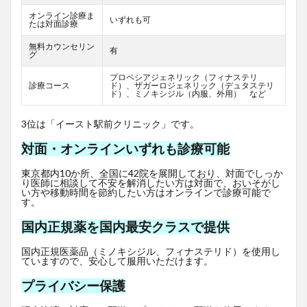
オンライン診療ま
いずれも可
たは対面診療
無料カウンセリン
有
グ
プロペシアジェネリック（フィナステリ
診療コース
ド）、ザガーロジェネリック（デュタステリ
ド）、ミノキシジル（内服、外用） など
3位は「イースト駅前クリニック」です。
対面・オンラインいずれも診療可能
東京都内10か所、全国に42院を展開しており、対面でしっか
り医師に相談して不安を解消したい方は対面で、おいそがし
い方や移動時間を節約したい方はオンラインで診療可能で
す。
国内正規薬を国内最安クラスで提供
国内正規医薬品（ミノキシジル、フィナステリド）を使用し
ていますので、安心して服用いただけます。
プライバシー保護