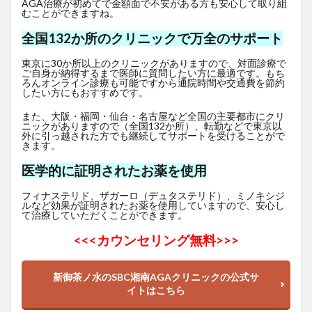
AGA治療が初めてで金額面で不安がある方も安心して取り組
むことができますね。
全国132か所のクリニックで万全のサポート
東京に30か所以上のクリニックがありますので、対面診療で
ご自身が納得するまで医師に質問したい方に最適です。もち
ろんオンライン診療も可能ですから通院時間や交通費を節約
したい方にもおすすめです。
また、大阪・福岡・仙台・名古屋など全国の主要都市にクリ
ニックがありますので（全国132か所）、転勤などで東京以
外に引っ越された方でも継続してサポートを受けることがで
きます。
医学的に証明されたお薬を使用
フィナステリド、ザガーロ（デュタステリド）、ミノキシジ
ルなど効果が証明されたお薬を使用していますので、安心し
て治療していただくことができます。
<<<
カウンセリング無料>>>
新御茶ノ水のSBC湘南AGAクリニックの公式サ
イトはこちら