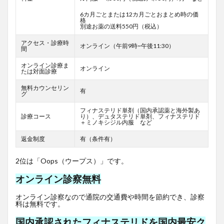
6カ月ごとまたは12カ月ごとおまとめ時の価
格
別途お薬の送料550円（税込）
アクセス・診療時
オンライン（午前9時~午後11:30）
間
オンライン診療ま
オンライン
たは対面診療
無料カウンセリン
有
グ
フィナステリド単剤（国内承認薬と海外製あ
診療コース
り）、デュタステリド単剤、フィナステリド
＋ミノキシジル内服 など
返金制度
有（条件有）
2位は「Oops（ウープス）」です。
オンライン診察無料
オンライン診察なので通院の交通費や時間を節約でき、診察
料は無料です。
国内承認されたフィナステリドを国内最安ク