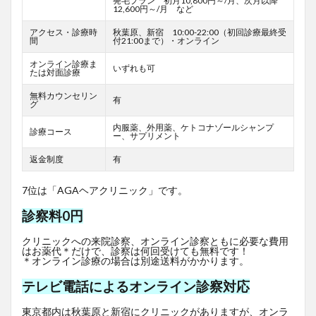
発毛プラン 初月10,800円～/月、次月以降
12,600円～/月 など
アクセス・診療時
秋葉原、新宿 10:00-22:00（初回診療最終受
間
付21:00まで）・オンライン
オンライン診療ま
いずれも可
たは対面診療
無料カウンセリン
有
グ
内服薬、外用薬、ケトコナゾールシャンプ
診療コース
ー、サプリメント
返金制度
有
7位は「AGAヘアクリニック」です。
診察料0円
クリニックへの来院診察、オンライン診察ともに必要な費用
はお薬代＊だけで、診察は何回受けても無料です！
＊オンライン診療の場合は別途送料がかかります。
テレビ電話によるオンライン診察対応
東京都内は秋葉原と新宿にクリニックがありますが、オンラ