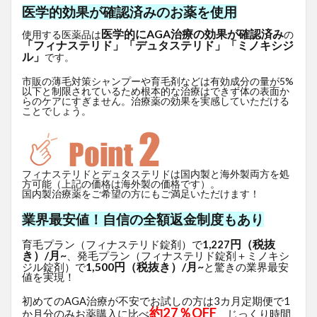
医学的効果が確認済みのお薬を使用
医学的にAGA治療の効果が確認済み
使用する医薬品は
の
「フィナステリド」「デュタステリド」「ミノキシジ
ル」
です。
市販の薄毛対策シャンプーや育毛剤などは有効成分の量が5%
以下と制限されているため根本的な治療はできず体の表面か
らのケアにすぎません。治療薬の効果を実感していただける
ことでしょう。
フィナステリドとデュタステリドは国内製と海外製両方を処
方可能（上記の価格は海外製の価格です）。
国内製治療薬をご希望の方にもご満足いただけます！
業界最安値！自信の全額返金制度もあり
円（税抜
育毛プラン（フィナステリド錠剤）で
1,227
き）/月~
、発毛プラン（フィナステリド錠剤＋ミノキシ
1,500円（税抜き）/月~
ジル錠剤）で
と驚きの業界最安
値を実現！
初めてのAGA治療が不安でお試しの方は3カ月定期便で1
約27％OFF
か月分のみお薬購入に比べ
、じっくり時間