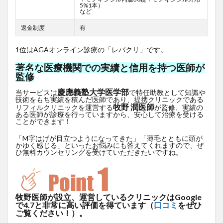
5%1本）
など
返金制度
有
1位はAGAオンライン診療の「レバクリ」です。
著名な医療機関での実績と信用を持つ医師が
監修
慶應義塾大学医学部
当サービスは
で特任助教として知識や
技術をもち実績を積んだ医師であり、提携クリニックである
牧野 潤医師
リフィルクリニックを運営する
が監修、実績の
ある医師が診療を行っていますから、安心して治療を受ける
ことができます！
「M字はげが目立つようになってきた」「薄毛とともに頭が
かゆく感じる」といったお悩みにも答えてくれますので、ぜ
ひ無料カウンセリングを受けていただきたいですね。
牧野医師が設立、運営しているクリニックはGoogle
で4.7と非常に高い評価を得ています（
口コミ
をぜひ
ご覧ください！）。