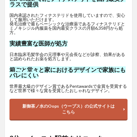
ラスで提供
国内承認されたフィナステリドを使用していますので、安心
して服用いただけます。
発毛治療で最もベーシックな治療薬であるフィナステリドと
ミノキシジル内服薬を国内最安クラスの月額6,358円から処
方。
実績豊富な医師が処方
日本臨床毛髪学会の元理事や元会長などが診察、効果がある
と認められたお薬を処方します。
箱ごと堂々と家におけるデザインで家族にも
バレにくい
世界最大級のデザイン賞であるPentawardsで金賞を受賞する
など世界で様々な賞を受賞したおしゃれなデザイン。
新御茶ノ水のOops（ウープス）の公式サイトは
こちら