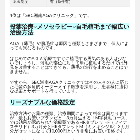
返金制度
有（条件有）
4位は「SBC湘南AGAクリニック」です。
投薬治療~メソセラピー~自毛植毛まで幅広い
治療方法
AGA（薄毛）や脱毛症は原因も種類もさまざまで、個人によ
っても異なるものです。
はじめてのAＧＡ治療ですぐに植毛する勇気のある人は少な
いでしょうし、薄毛の部位に対して単に植毛するだけでは外
見を改善することはできても、薄毛の進行を止めることはで
きません。
ですから、SBC湘南AGAクリニックではその人その人に応じ
た毛髪の多角的オーダーメイド医療を採用し、患者様に適切
な提案とサポートを行っています。
リーズナブルな価格設定
治療方法やお薬の種類、治療期間によって料金は異なります
が、最もお安いプランだと「3カ月生える！M字発毛コース」
では効果が認められた治療薬であるHRタブレットF
（フィナ
ステリド）3カ月分とHRタブレットM（ミノキシジル）3カ月
分がセットになって10,000円という非常にお安い価格です。