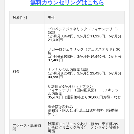
無料カウンセリングはこちら
対象性別
男性
プロペシアジェネリック（フィナステリド）
30錠
1か月分3,960円、3か月分11,220円、6か月分
21,340円
ザガ―ロジェネリック（デュタステリド）30
錠
1か月分6,930円、3か月分19,690円、5か月分
37,400円
ミノキシジル内服薬 30錠
料金
1か月分8,250円、3か月分23,430円、6か月分
44,550円
初診限定6か月セットプラン
フィナステリド（国内正規薬）+ ミノキシジ
ル内服薬
35,670円（通常価格より30,000円お得）など
※金額は税込み
※初診・購入1万円以上は送料無料（提携院
除く）
秋葉原にクリニックあり（ほかに東京都内9
アクセス・診療時
か所にクリニックあり）、オンライン診療も
間
可能