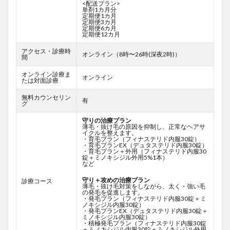
<配送プラン>
単剤1カ月分
定期便1カ月
定期便3カ月
定期便6カ月
定期便12カ月
アクセス・診療時
オンライン（8時〜26時(深夜2時)）
間
オンライン診療ま
オンライン
たは対面診療
無料カウンセリン
有
グ
守りの治療プラン
薄毛・抜け毛の原因を抑制し、正常なヘアサ
イクルを整えます。
・育毛プラン（フィナステリド内服30錠）
・育毛プランEX（デュタステリド内服30錠）
・育毛プラン＋外用（フィナステリド内服30
錠＋ミノキシジル外用5%1本）
など
守り＋攻めの治療プラン
診療コース
薄毛・抜け毛対策をしながら、太く・強い毛
の発毛を促進します。
・発毛プラン（フィナステリド内服30錠＋ミ
ノキシジル内服30錠）
・発毛プランEX（デュタステリド内服30錠＋
ミノキシジル内服30錠）
・積極発毛プラン（フィナステリド内服30錠
＋ミノキシジル内服30錠＋ミノキシジル外用