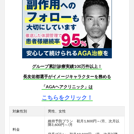
グループ累計診療実績100万件以上！
長友佑都選手がイメージキャラクターを務める
「AGAヘアクリニック」は
こちらをクリック！
対象性別
男性、女性
維持予防プラン 初月1,800円～/月、次月以
降3,600円～/月
料金