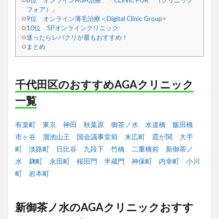
8位 オンラインAGA治療 「CLINIC FOR （クリニック
フォア）」
9位 オンライン薄毛治療＜Digital Clinic Group>
10位 SPオンラインクリニック
迷ったらレバクリが最もおすすめ！
まとめ
千代田区のおすすめAGAクリニック
一覧
有楽町
東京
神田
秋葉原
御茶ノ水
水道橋
飯田橋
市ヶ谷
溜池山王
国会議事堂前
末広町
霞が関
大手
町
淡路町
日比谷
九段下
竹橋
二重橋前
新御茶ノ
水
麹町
永田町
桜田門
半蔵門
神保町
内幸町
小川
町
岩本町
新御茶ノ水のAGAクリニックおすす