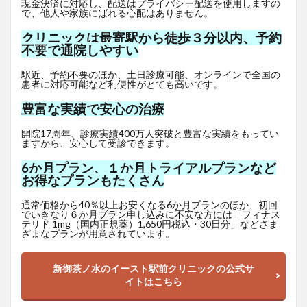
現金決済に対応し、配送はプライバシー配送を使用しますの
で、他人や家族にばれる心配はありません。
クリニックは最寄駅から徒歩３分以内、予約
不要で通院しやすい
駅近、予約不要のほか、土日診療可能、オンラインで全国の
患者に対応可能など利便性がとても高いです。
豊富な実績で安心の治療
開院17周年、診療実績400万人突破と豊富な実績をもってい
ますから、安心して受診できます。
6か月プラン、１か月トライアルプランなど
お得なプランもたくさん
通常価格から40％以上お安くなる6か月プランのほか、初回
でいきなり６か月ブラン申し込みに不安な方には「フィナス
テリド 1mg（国内正規薬）1,650
円
税込・30日分」などさま
ざまなプランが用意されています。
新御茶ノ水のイースト駅前クリニックの公式サ
イトはこちら