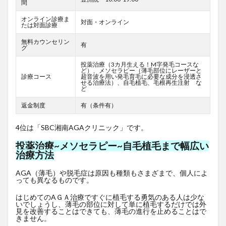
間
オンライン診療ま
対面・オンライン
たは対面診療
無料カウンセリン
有
グ
投薬治療（3カ月生える！M字発毛コースな
ど）、メソセラピー（薄毛部位にレーザーと
診療コース
超音波を用い発毛育毛に必要な成分を浸透さ
せる治療法）、自毛植毛、毛根再生注射 な
ど
返金制度
有（条件有）
4位は「SBC湘南AGAクリニック」です。
投薬治療~メソセラピー~自毛植毛まで幅広い
治療方法
AGA（薄毛）や脱毛症は原因も種類もさまざまで、個人によ
っても異なるものです。
はじめてのAＧＡ治療ですぐに植毛する勇気のある人は少な
いでしょうし、薄毛の部位に対して単に植毛するだけでは外
見を改善することはできても、薄毛の進行を止めることはで
きません。