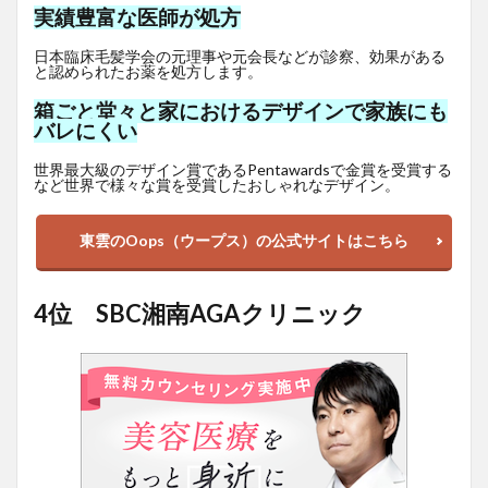
実績豊富な医師が処方
日本臨床毛髪学会の元理事や元会長などが診察、効果がある
と認められたお薬を処方します。
箱ごと堂々と家におけるデザインで家族にも
バレにくい
世界最大級のデザイン賞であるPentawardsで金賞を受賞する
など世界で様々な賞を受賞したおしゃれなデザイン。
東雲のOops（ウープス）の公式サイトはこちら
4位 SBC湘南AGAクリニック