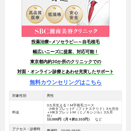
投薬治療~メソセラピ―～自毛植毛
幅広いニーズに提案、対応可能！
東京都内約30か所のクリニックでの
対面・オンライン診療とあわせ
充実したサポート
無料カウンセリングはこちら
対象性別
男性
3カ月生える！M字発毛コース
（HRタブレットF
（フィナステリド）3カ月分
料金
＋HRタブレットM（ミノキシジル）3カ月
分）
10,000円（月々約3,333円）
など
アクセス・診療時
豊洲院 10:00-19:00