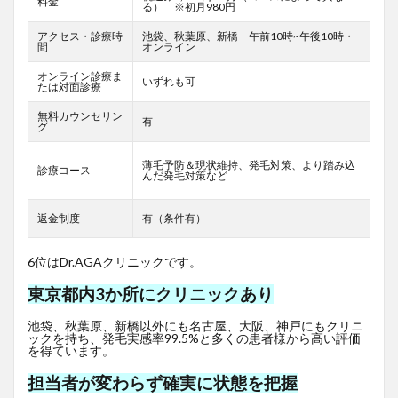
料金
る） ※初月980円
アクセス・診療時
池袋、秋葉原、新橋 午前10時~午後10時・
間
オンライン
オンライン診療ま
いずれも可
たは対面診療
無料カウンセリン
有
グ
薄毛予防＆現状維持、発毛対策、より踏み込
診療コース
んだ発毛対策など
返金制度
有（条件有）
6位はDr.AGAクリニックです。
東京都内3か所にクリニックあり
池袋、秋葉原、新橋以外にも名古屋、大阪、神戸にもクリニ
ックを持ち、発毛実感率99.5%と多くの患者様から高い評価
を得ています。
担当者が変わらず確実に状態を把握