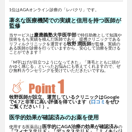
1位はAGAオンライン診療の「レバクリ」です。
著名な医療機関での実績と信用を持つ医師が
監修
慶應義塾大学医学部
当サービスは
で特任助教として知識や
技術をもち実績を積んだ医師であり、提携クリニックである
牧野 潤医師
リフィルクリニックを運営する
が監修、実績の
ある医師が診療を行っていますから、安心して治療を受ける
ことができます！
「M字はげが目立つようになってきた」「薄毛とともに頭が
かゆく感じる」といったお悩みにも答えてくれますので、ぜ
ひ無料カウンセリングを受けていただきたいですね。
牧野医師が設立、運営しているクリニックはGoogle
で4.7と非常に高い評価を得ています（
口コミ
をぜひ
ご覧ください！）。
医学的効果が確認済みのお薬を使用
医学的にAGA治療の効果が確認済み
使用する医薬品は
の
「フィナステリド」「デュタステリド」「ミノキシジ