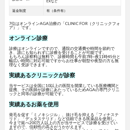
EXなど
返金制度
有（条件有）
7位はオンラインAGA治療の「CLINIC FOR（クリニックフォ
ア）」です。
オンライン診療
診療はオンラインですので、通院の交通費や時間を節約で
き、誰にも知られずに診療を受けることが可能です。
もちろん診察料は無料で、診療時間も午前7時~夜11時45分と
幅広い時間に対応可能ですからお仕事が朝型や夜型の方も無
理なく受診できます。
実績あるクリニックが診察
当サービスは全国に10以上の医院を開業している医療機関と
提携、その医師が診療にあたっているためAGAの専門クリニ
ックと同等の診療が可能です。
実績あるお薬を使用
発毛を促す「ミノキシジル」、抜け毛を抑える「フィナステ
リド」「デュタステリド」など信頼できる医薬品を使用し、
今まで延べ200万人以上の方が当サービスで診療を受けてい
ますので、信頼性の高さがうかがえます。