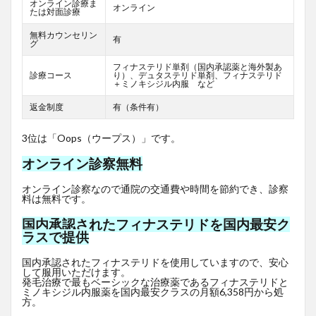
オンライン診療ま
オンライン
たは対面診療
無料カウンセリン
有
グ
フィナステリド単剤（国内承認薬と海外製あ
診療コース
り）、デュタステリド単剤、フィナステリド
＋ミノキシジル内服 など
返金制度
有（条件有）
3位は「Oops（ウープス）」です。
オンライン診察無料
オンライン診察なので通院の交通費や時間を節約でき、診察
料は無料です。
国内承認されたフィナステリドを国内最安ク
ラスで提供
国内承認されたフィナステリドを使用していますので、安心
して服用いただけます。
発毛治療で最もベーシックな治療薬であるフィナステリドと
ミノキシジル内服薬を国内最安クラスの月額6,358円から処
方。