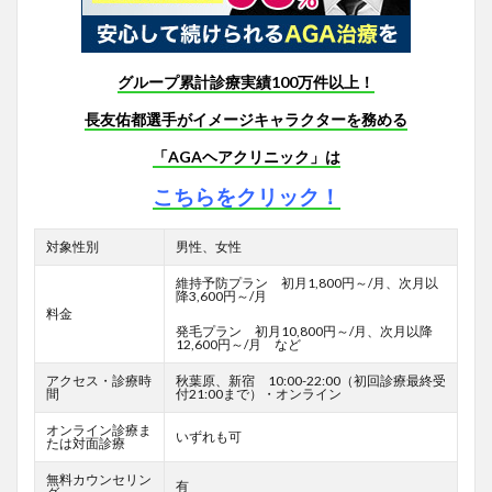
グループ累計診療実績100万件以上！
長友佑都選手がイメージキャラクターを務める
「AGAヘアクリニック」は
こちらをクリック！
対象性別
男性、女性
維持予防プラン 初月1,800円～/月、次月以
降3,600円～/月
料金
発毛プラン 初月10,800円～/月、次月以降
12,600円～/月 など
アクセス・診療時
秋葉原、新宿 10:00-22:00（初回診療最終受
間
付21:00まで）・オンライン
オンライン診療ま
いずれも可
たは対面診療
無料カウンセリン
有