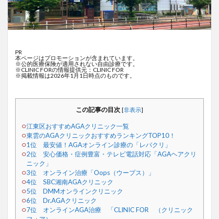
PR
本ページはプロモーションが含まれています。
※公的医療保険が適用されない自由診療です。
※CLINIC FORの情報提供元：CLINIC FOR
※掲載情報は2026年1月1日時点のものです。
この記事の目次
[
非表示
]
江東区おすすめAGAクリニック一覧
東雲のAGAクリニックおすすめランキングTOP10！
1位 最安値！AGAオンライン診療の「レバクリ」
2位 安心価格・症例豊富・テレビ電話対応「AGAヘアクリ
ニック」
3位 オンライン治療「Oops（ウープス）」
4位 SBC湘南AGAクリニック
5位 DMMオンラインクリニック
6位 Dr.AGAクリニック
7位 オンラインAGA治療 「CLINIC FOR （クリニック