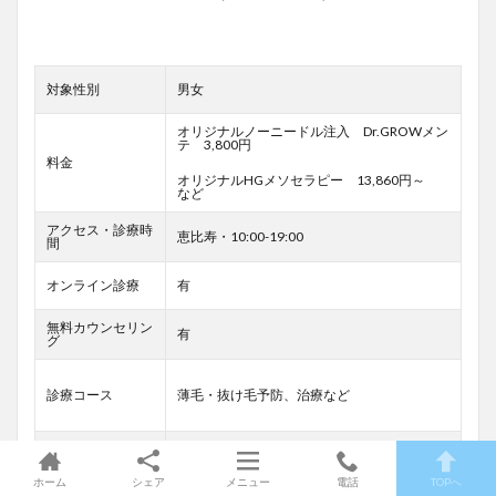
対象性別
男女
オリジナルノーニードル注入 Dr.GROWメン
テ 3,800円
料金
オリジナルHGメソセラピー 13,860円～
など
アクセス・診療時
恵比寿・10:00-19:00
間
オンライン診療
有
無料カウンセリン
有
グ
診療コース
薄毛・抜け毛予防、治療など
返金
有（条件有）
ホーム
シェア
メニュー
電話
TOPへ