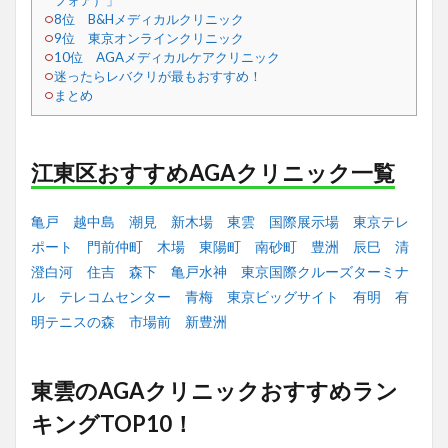
フォア）」
8位 B&Hメディカルクリニック
9位 東京オンラインクリニック
10位 AGAメディカルケアクリニック
迷ったらレバクリが最もおすすめ！
まとめ
江東区おすすめAGAクリニック一覧
亀戸
越中島
潮見
新木場
東雲
国際展示場
東京テレ
ポート
門前仲町
木場
東陽町
南砂町
豊洲
辰巳
清
澄白河
住吉
森下
亀戸水神
東京国際クルーズターミナ
ル
テレコムセンター
青梅
東京ビッグサイト
有明
有
明テニスの森
市場前
新豊洲
東雲のAGAクリニックおすすめラン
キングTOP10！