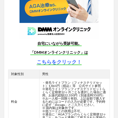
自宅にいながら受診可能。
「DMMオンラインクリニック」は
こちらをクリック！
対象性別
男性
・発毛ライトプラン（フィナステリドセッ
ト）1,861円（税込）等 公式サイト参照
※発毛ライトプランフィナステリドセットら
くらく定期便12ヶ月ごとを選択した場合に適
用。お薬代総額22,330円（別途送料550円）
※お一人様一回限り有効。上記金額で購入す
料金
るためにはコードの入力が必要です。予約時
に必ず「docaga」とご入力ください。
※ 国内製は対象外です。
※他コードとの併用は不可。
※過去に「AGAプランのらくらく定期便12ヶ
月ごと」をコード適用にて処方された実績の