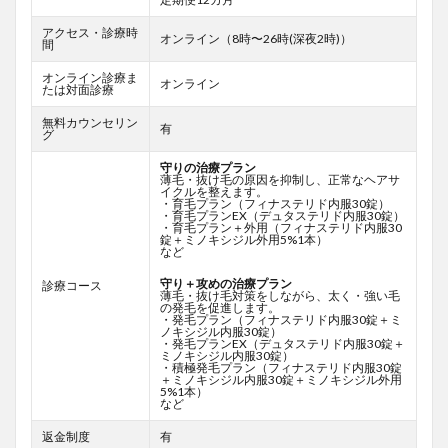
アクセス・診療時
オンライン（8時〜26時(深夜2時)）
間
オンライン診療ま
オンライン
たは対面診療
無料カウンセリン
有
グ
守りの治療プラン
薄毛・抜け毛の原因を抑制し、正常なヘアサ
イクルを整えます。
・育毛プラン（フィナステリド内服30錠）
・育毛プランEX（デュタステリド内服30錠）
・育毛プラン＋外用（フィナステリド内服30
錠＋ミノキシジル外用5%1本）
など
守り＋攻めの治療プラン
診療コース
薄毛・抜け毛対策をしながら、太く・強い毛
の発毛を促進します。
・発毛プラン（フィナステリド内服30錠＋ミ
ノキシジル内服30錠）
・発毛プランEX（デュタステリド内服30錠＋
ミノキシジル内服30錠）
・積極発毛プラン（フィナステリド内服30錠
＋ミノキシジル内服30錠＋ミノキシジル外用
5%1本）
など
返金制度
有