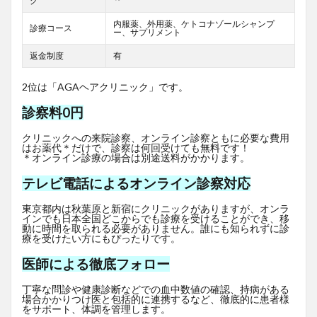
グ
内服薬、外用薬、ケトコナゾールシャンプ
診療コース
ー、サプリメント
返金制度
有
2位は「AGAヘアクリニック」です。
診察料0円
クリニックへの来院診察、オンライン診察ともに必要な費用
はお薬代＊だけで、診察は何回受けても無料です！
＊オンライン診療の場合は別途送料がかかります。
テレビ電話によるオンライン診察対応
東京都内は秋葉原と新宿にクリニックがありますが、オンラ
インでも日本全国どこからでも診療を受けることができ、移
動に時間を取られる必要がありません。誰にも知られずに診
療を受けたい方にもぴったりです。
医師による徹底フォロー
丁寧な問診や健康診断などでの血中数値の確認、持病がある
場合かかりつけ医と包括的に連携するなど、徹底的に患者様
をサポート、体調を管理します。