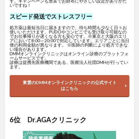
す。キャンペーンも豊富でお財布にやさしい設定がありがた
いですね！
スピード発送でストレスフリー
処方薬は最短当日に届きますので、待ち時間も少なく日々お
使いいただけます。PUDOやコンビニでも受け取り可能なの
でお仕事帰りが遅くなる方も安心です。※東京と大阪のエリ
アにおいて8:00～20:00で対応しています。エリアごとに当日
便の利用金額が異なります。 ※医師の判断により処方できな
い場合があります。
DMMオンラインクリニックはオンライン診療のプラットフォ
ームサービスです。
診療は提携先医療機関である、医療法人社団DMHが行ってい
ます。
東雲のDMMオンラインクリニックの公式サイト
はこちら
6位 Dr.AGAクリニック