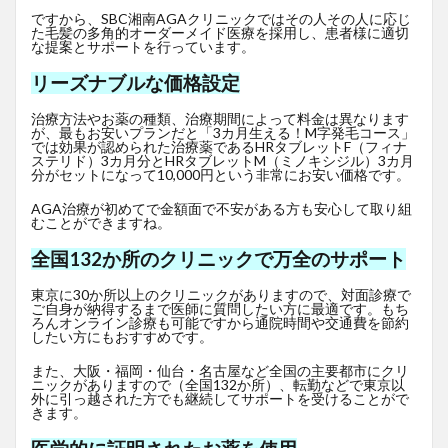
ですから、SBC湘南AGAクリニックではその人その人に応じ
た毛髪の多角的オーダーメイド医療を採用し、患者様に適切
な提案とサポートを行っています。
リーズナブルな価格設定
治療方法やお薬の種類、治療期間によって料金は異なります
が、最もお安いプランだと「3カ月生える！M字発毛コース」
では効果が認められた治療薬であるHRタブレットF
（フィナ
ステリド）3カ月分とHRタブレットM（ミノキシジル）3カ月
分がセットになって10,000円という非常にお安い価格です。
AGA治療が初めてで金額面で不安がある方も安心して取り組
むことができますね。
全国132か所のクリニックで万全のサポート
東京に30か所以上のクリニックがありますので、対面診療で
ご自身が納得するまで医師に質問したい方に最適です。もち
ろんオンライン診療も可能ですから通院時間や交通費を節約
したい方にもおすすめです。
また、大阪・福岡・仙台・名古屋など全国の主要都市にクリ
ニックがありますので（全国132か所）、転勤などで東京以
外に引っ越された方でも継続してサポートを受けることがで
きます。