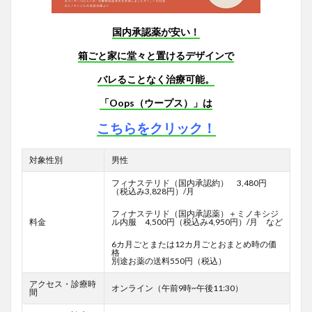
国内承認薬が安い！
箱ごと家に堂々と置けるデザインで
バレることなく治療可能。
「Oops（ウープス）」は
こちらをクリック！
対象性別
男性
フィナステリド（国内承認約） 3,480円
（税込み3,828円）/月
フィナステリド（国内承認薬）＋ミノキシジ
料金
ル内服 4,500円（税込み4,950円）/月 など
6カ月ごとまたは12カ月ごとおまとめ時の価
格
別途お薬の送料550円（税込）
アクセス・診療時
オンライン（午前9時~午後11:30）
間