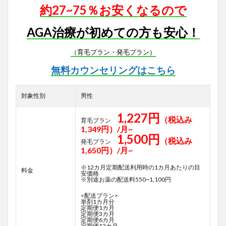
約27~75％お安くなるので
AGA治療が初めての方も安心！
（育毛プラン・発毛プラン）
無料カウンセリングはこちら
対象性別
男性
1,227円
（税込み
育毛プラン
1,349円）/月~
1,500円
（税込み
発毛プラン
1,650円）/月~
※12カ月定期配送利用時の1カ月あたりの目
料金
安価格
※別途お薬の配送料550~1,100円
<配送プラン>
単剤1カ月分
定期便1カ月
定期便3カ月
定期便6カ月
定期便12カ月