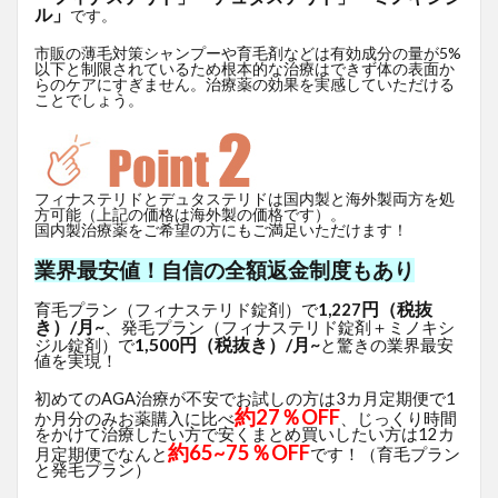
ル」
です。
市販の薄毛対策シャンプーや育毛剤などは有効成分の量が5%
以下と制限されているため根本的な治療はできず体の表面か
らのケアにすぎません。治療薬の効果を実感していただける
ことでしょう。
フィナステリドとデュタステリドは国内製と海外製両方を処
方可能（上記の価格は海外製の価格です）。
国内製治療薬をご希望の方にもご満足いただけます！
業界最安値！自信の全額返金制度もあり
円（税抜
育毛プラン（フィナステリド錠剤）で
1,227
き）/月~
、発毛プラン（フィナステリド錠剤＋ミノキシ
1,500円（税抜き）/月~
ジル錠剤）で
と驚きの業界最安
値を実現！
初めてのAGA治療が不安でお試しの方は3カ月定期便で1
約27％OFF
か月分のみお薬購入に比べ
、じっくり時間
をかけて治療したい方で安くまとめ買いしたい方は12カ
約65~75％OFF
月定期便でなんと
です！（育毛プラン
と発毛プラン）