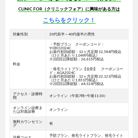
CLINIC FOR（クリニックフォア）に興味がある方は
こちらをクリック！
対象性別
20代前半～40代後半の男性
・予防プラン クーポンコード：
YOBO2024C
お薬代初回総額：12ヶ月定期 12,584円税込
（ひと月あたり1,049円税込）
※2回目以降総額：26,615円税込
料金
・発毛ライトプラン【合剤】 クーポンコー
ド：AGA2024C
お薬代初回総額：12ヶ月定期 22,121円税込
（ひと月あたり1,851円税込）
※2回目以降総額：64,324円税込
アクセス・診療時
オンライン（午前7時~午後11:30）
間
オンライン診療ま
オンライン
たは対面診療
無料カウンセリン
有
グ
予防プラン、発毛ライトプラン、発毛ライト
診療コース