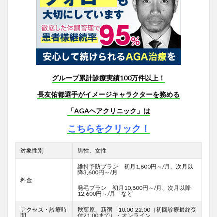
グループ累計診療実績100万件以上！
長友佑都選手がイメージキャラクターを務める
「AGAヘアクリニック」は
こちらをクリック！
対象性別
男性、女性
維持予防プラン 初月1,800円～/月、次月以
降3,600円～/月
料金
発毛プラン 初月10,800円～/月、次月以降
12,600円～/月 など
アクセス・診療時
秋葉原、新宿 10:00-22:00（初回診療最終受
間
付21:00まで）・オンライン