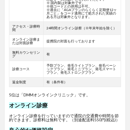
※ 国内製は対象外です。
※他コードとの併用は不可。
※過去に「AGAプランのらくらく定期便12ヶ
月ごと」をコード適用にて処方された実績の
ある方は対象外となります。
アクセス・診療時
24時間オンライン診察（※年末年始を除く）
間
オンライン診療ま
提携院の対面も行っております
たは対面診療
無料カウンセリン
有
グ
予防プラン、発毛ライトプラン、発毛ベーシ
診療コース
ックプラン、発毛ミニプラン、発毛スマート
プラン、発毛ストロングプラン
返金制度
有（条件有）
5位は「DMMオンラインクリニック」です。
オンライン診療
オンライン診療を行っていますので通院の交通費や時間を節
約できます。診察料は無料です。（別途配送料550円(税込)）