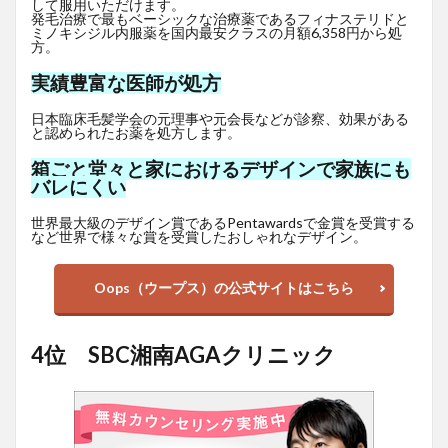
して服用いただけます。
発毛治療で最もベーシックな治療薬であるフィナステリドと
ミノキシジル内服薬を国内最安クラスの月額6,358円から処
方。
実績豊富な医師が処方
日本臨床毛髪学会の元理事や元会長などが診察、効果がある
と認められたお薬を処方します。
箱ごと堂々と家におけるデザインで家族にも
バレにくい
世界最大級のデザイン賞であるPentawardsで金賞を受賞する
など世界で様々な賞を受賞したおしゃれなデザイン。
Oops（ウープス）の公式サイトはこちら
4位 SBC湘南AGAクリニック