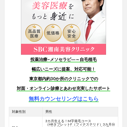
投薬治療~メソセラピ―～自毛植毛
幅広いニーズに提案、対応可能！
東京都内約30か所のクリニックでの
対面・オンライン診療とあわせ
充実したサポート
無料カウンセリングはこちら
対象性別
男性
3カ月生える！M字発毛コース
（HRタブレットF
（フィナステリド）3カ月分