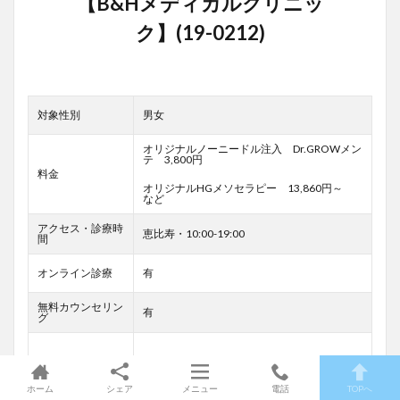
対象性別
男女
オリジナルノーニードル注入 Dr.GROWメン
テ 3,800円
料金
オリジナルHGメソセラピー 13,860円～
など
アクセス・診療時
恵比寿・10:00-19:00
間
オンライン診療
有
無料カウンセリン
有
グ
診療コース
薄毛・抜け毛予防、治療など
ホーム
シェア
メニュー
電話
TOPへ