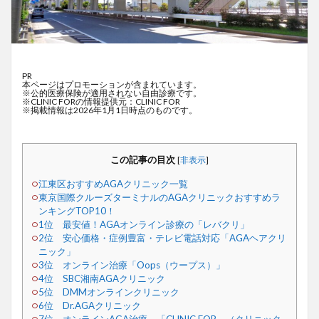
PR
本ページはプロモーションが含まれています。
※公的医療保険が適用されない自由診療です。
※CLINIC FORの情報提供元：CLINIC FOR
※掲載情報は2026年1月1日時点のものです。
この記事の目次
[
非表示
]
江東区おすすめAGAクリニック一覧
東京国際クルーズターミナルのAGAクリニックおすすめラ
ンキングTOP10！
1位 最安値！AGAオンライン診療の「レバクリ」
2位 安心価格・症例豊富・テレビ電話対応「AGAヘアクリ
ニック」
3位 オンライン治療「Oops（ウープス）」
4位 SBC湘南AGAクリニック
5位 DMMオンラインクリニック
6位 Dr.AGAクリニック