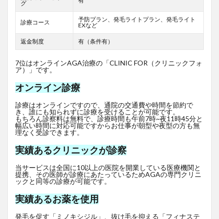
有
グ
予防プラン、発毛ライトプラン、発毛ライト
診療コース
EXなど
返金制度
有（条件有）
7位はオンラインAGA治療の「CLINIC FOR（クリニックフォ
ア）」です。
オンライン診療
診療はオンラインですので、通院の交通費や時間を節約で
き、誰にも知られずに診療を受けることが可能です。
もちろん診察料は無料で、診療時間も午前7時~夜11時45分と
幅広い時間に対応可能ですからお仕事が朝型や夜型の方も無
理なく受診できます。
実績あるクリニックが診察
当サービスは全国に10以上の医院を開業している医療機関と
提携、その医師が診療にあたっているためAGAの専門クリニ
ックと同等の診療が可能です。
実績あるお薬を使用
発毛を促す「ミノキシジル」、抜け毛を抑える「フィナステ