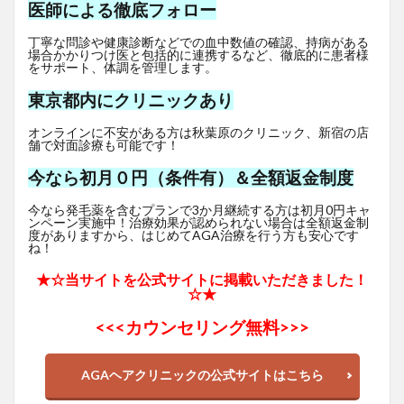
医師による徹底フォロー
丁寧な問診や健康診断などでの血中数値の確認、持病がある
場合かかりつけ医と包括的に連携するなど、徹底的に患者様
をサポート、体調を管理します。
東京都内にクリニックあり
オンラインに不安がある方は秋葉原のクリニック、新宿の店
舗で対面診療も可能です！
今なら初月０円（条件有）＆全額返金制度
今なら発毛薬を含むプランで3か月継続する方は初月0円キャ
ンペーン実施中！治療効果が認められない場合は全額返金制
度がありますから、はじめてAGA治療を行う方も安心です
ね！
★☆当サイトを公式サイトに掲載いただきました！
☆★
<<<
カウンセリング無料>>>
AGAヘアクリニックの公式サイトはこちら