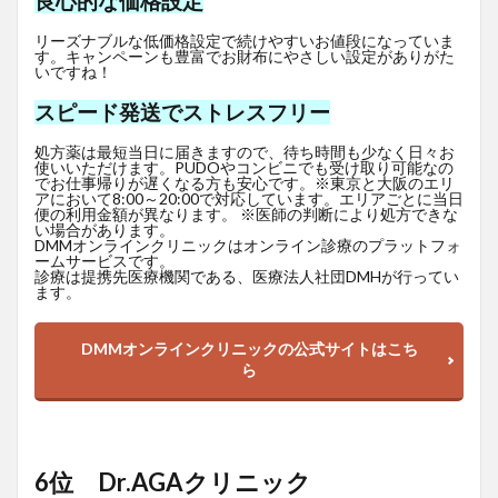
良心的な価格設定
リーズナブルな低価格設定で続けやすいお値段になっていま
す。キャンペーンも豊富でお財布にやさしい設定がありがた
いですね！
スピード発送でストレスフリー
処方薬は最短当日に届きますので、待ち時間も少なく日々お
使いいただけます。PUDOやコンビニでも受け取り可能なの
でお仕事帰りが遅くなる方も安心です。※東京と大阪のエリ
アにおいて8:00～20:00で対応しています。エリアごとに当日
便の利用金額が異なります。 ※医師の判断により処方できな
い場合があります。
DMMオンラインクリニックはオンライン診療のプラットフォ
ームサービスです。
診療は提携先医療機関である、医療法人社団DMHが行ってい
ます。
DMMオンラインクリニックの公式サイトはこち
ら
6位 Dr.AGAクリニック