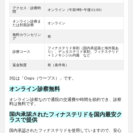
アクセス・診療時
オンライン（午前9時~午後11:30）
間
オンライン診療ま
オンライン
たは対面診療
無料カウンセリン
有
グ
フィナステリド単剤（国内承認薬と海外製あ
診療コース
り）、デュタステリド単剤、フィナステリド
＋ミノキシジル内服 など
返金制度
有（条件有）
3位は「Oops（ウープス）」です。
オンライン診察無料
オンライン診察なので通院の交通費や時間を節約でき、診察
料は無料です。
国内承認されたフィナステリドを国内最安ク
ラスで提供
国内承認されたフィナステリドを使用していますので、安心