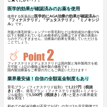
医学的効果が確認済みのお薬を使用
医学的にAGA治療の効果が確認済み
使用する医薬品は
の
「フィナステリド」「デュタステリド」「ミノキシジ
ル」
です。
市販の薄毛対策シャンプーや育毛剤などは有効成分の量が5%
以下と制限されているため根本的な治療はできず体の表面か
らのケアにすぎません。治療薬の効果を実感していただける
ことでしょう。
フィナステリドとデュタステリドは国内製と海外製両方を処
方可能（上記の価格は海外製の価格です）。
国内製治療薬をご希望の方にもご満足いただけます！
業界最安値！自信の全額返金制度もあり
円（税抜
育毛プラン（フィナステリド錠剤）で
1,227
き）/月~
、発毛プラン（フィナステリド錠剤＋ミノキシ
1,500円（税抜き）/月~
ジル錠剤）で
と驚きの業界最安
値を実現！
初めてのAGA治療が不安でお試しの方は3カ月定期便で1