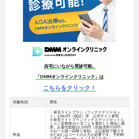
自宅にいながら受診可能。
「DMMオンラインクリニック」は
こちらをクリック！
対象性別
男性
・発毛ライトプラン（フィナステリドセッ
ト）1,861円（税込）等 公式サイト参照
※発毛ライトプランフィナステリドセットら
くらく定期便12ヶ月ごとを選択した場合に適
用。お薬代総額22,330円（別途送料550円）
※お一人様一回限り有効。上記金額で購入す
料金
るためにはコードの入力が必要です。予約時
に必ず「docaga」とご入力ください。