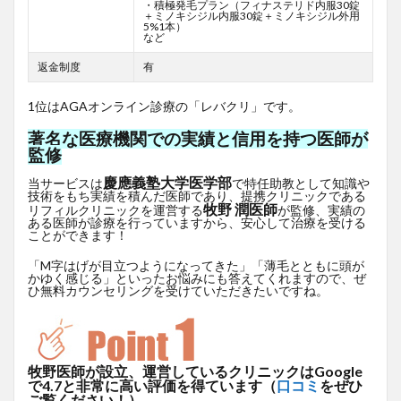
・積極発毛プラン（フィナステリド内服30錠
＋ミノキシジル内服30錠＋ミノキシジル外用
5%1本）
など
返金制度
有
1位はAGAオンライン診療の「レバクリ」です。
著名な医療機関での実績と信用を持つ医師が
監修
慶應義塾大学医学部
当サービスは
で特任助教として知識や
技術をもち実績を積んだ医師であり、提携クリニックである
牧野 潤医師
リフィルクリニックを運営する
が監修、実績の
ある医師が診療を行っていますから、安心して治療を受ける
ことができます！
「M字はげが目立つようになってきた」「薄毛とともに頭が
かゆく感じる」といったお悩みにも答えてくれますので、ぜ
ひ無料カウンセリングを受けていただきたいですね。
牧野医師が設立、運営しているクリニックはGoogle
で4.7と非常に高い評価を得ています（
口コミ
をぜひ
ご覧ください！）。