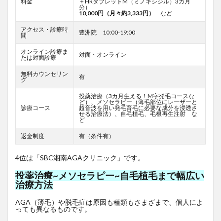
料金
＋HRタブレットM（ミノキシジル）3カ月
分）
10,000円（月々約3,333円）
など
アクセス・診療時
豊洲院 10:00-19:00
間
オンライン診療ま
対面・オンライン
たは対面診療
無料カウンセリン
有
グ
投薬治療（3カ月生える！M字発毛コースな
ど）、メソセラピー（薄毛部位にレーザーと
診療コース
超音波を用い発毛育毛に必要な成分を浸透さ
せる治療法）、自毛植毛、毛根再生注射 な
ど
返金制度
有（条件有）
4位は「SBC湘南AGAクリニック」です。
投薬治療~メソセラピー~自毛植毛まで幅広い
治療方法
AGA（薄毛）や脱毛症は原因も種類もさまざまで、個人によ
っても異なるものです。