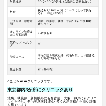
対象性別
20代～30代の男性（女性向け診療もあり）
税込み3,190円～/月（コースによって異な
料金
る） ※初月980円
アクセス・診療時
池袋、秋葉原、新橋 午前10時~午後10時・
間
オンライン
オンライン診療ま
いずれも可
たは対面診療
無料カウンセリン
有
グ
薄毛予防＆現状維持、発毛対策、より踏み込
診療コース
んだ発毛対策など
返金制度
有（条件有）
6位はDr.AGAクリニックです。
東京都内3か所にクリニックあり
池袋、秋葉原、新橋以外にも名古屋、大阪、神戸にもクリニ
ックを持ち、発毛実感率99.5%と多くの患者様から高い評価
を得ています。