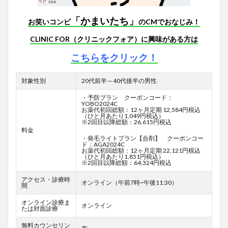
「かまいたち」
お笑いコンビ
のCMでおなじみ！
CLINIC FOR（クリニックフォア）に興味がある方は
こちらをクリック！
対象性別
20代前半～40代後半の男性
・予防プラン クーポンコード：
YOBO2024C
お薬代初回総額：12ヶ月定期 12,584円税込
（ひと月あたり1,049円税込）
※2回目以降総額：26,615円税込
料金
・発毛ライトプラン【合剤】 クーポンコー
ド：AGA2024C
お薬代初回総額：12ヶ月定期 22,121円税込
（ひと月あたり1,851円税込）
※2回目以降総額：64,324円税込
アクセス・診療時
オンライン（午前7時~午後11:30）
間
オンライン診療ま
オンライン
たは対面診療
無料カウンセリン