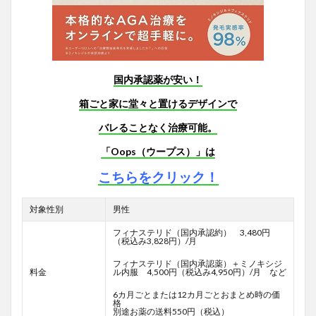
国内承認薬が安い！
箱ごと家に堂々と置けるデザインで
バレることなく治療可能。
「Oops（ウープス）」は
こちらをクリック！
対象性別
男性
フィナステリド（国内承認約） 3,480円
（税込み3,828円）/月
フィナステリド（国内承認薬）＋ミノキシジ
料金
ル内服 4,500円（税込み4,950円）/月 など
6カ月ごとまたは12カ月ごとおまとめ時の価
格
別途お薬の送料550円（税込）