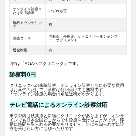
オンライン診療ま
いずれも可
たは対面診療
無料カウンセリン
有
グ
内服薬、外用薬、ケトコナゾールシャンプ
診療コース
ー、サプリメント
返金制度
有
2位は「AGAヘアクリニック」です。
診察料0円
クリニックへの来院診察、オンライン診察ともに必要な費用
はお薬代＊だけで、診察は何回受けても無料です！
＊オンライン診療の場合は別途送料がかかります。
テレビ電話によるオンライン診察対応
東京都内は秋葉原と新宿にクリニックがありますが、オンラ
インでも日本全国どこからでも診療を受けることができ、移
動に時間を取られる必要がありません。誰にも知られずに診
療を受けたい方にもぴったりです。