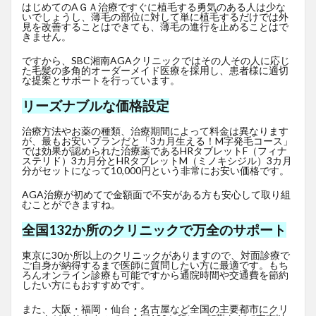
はじめてのAＧＡ治療ですぐに植毛する勇気のある人は少な
いでしょうし、薄毛の部位に対して単に植毛するだけでは外
見を改善することはできても、薄毛の進行を止めることはで
きません。
ですから、SBC湘南AGAクリニックではその人その人に応じ
た毛髪の多角的オーダーメイド医療を採用し、患者様に適切
な提案とサポートを行っています。
リーズナブルな価格設定
治療方法やお薬の種類、治療期間によって料金は異なります
が、最もお安いプランだと「3カ月生える！M字発毛コース」
では効果が認められた治療薬であるHRタブレットF
（フィナ
ステリド）3カ月分とHRタブレットM（ミノキシジル）3カ月
分がセットになって10,000円という非常にお安い価格です。
AGA治療が初めてで金額面で不安がある方も安心して取り組
むことができますね。
全国132か所のクリニックで万全のサポート
東京に30か所以上のクリニックがありますので、対面診療で
ご自身が納得するまで医師に質問したい方に最適です。もち
ろんオンライン診療も可能ですから通院時間や交通費を節約
したい方にもおすすめです。
また、大阪・福岡・仙台・名古屋など全国の主要都市にクリ