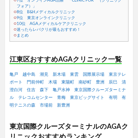
7位 オンラインAGA治療 「CLINIC FOR （クリニック
フォア）」
8位 B&Hメディカルクリニック
9位 東京オンラインクリニック
10位 AGAメディカルケアクリニック
迷ったらレバクリが最もおすすめ！
まとめ
江東区おすすめAGAクリニック一覧
亀戸
越中島
潮見
新木場
東雲
国際展示場
東京テレ
ポート
門前仲町
木場
東陽町
南砂町
豊洲
辰巳
清
澄白河
住吉
森下
亀戸水神
東京国際クルーズターミナ
ル
テレコムセンター
青梅
東京ビッグサイト
有明
有
明テニスの森
市場前
新豊洲
東京国際クルーズターミナルのAGAク
リニックおすすめランキング