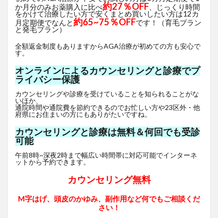
約27％OFF
か月分のみお薬購入に比べ
、じっくり時間
をかけて治療したい方で安くまとめ買いしたい方は12カ
約65~75％OFF
月定期便でなんと
です！（育毛プラン
と発毛プラン）
全額返金制度もありますからAGA治療が初めての方も安心で
す。
オンラインによるカウンセリングと診療でプ
ライバシー保護
カウンセリングや診療を受けていることを知られることがな
いほか、
通院時間や通院費を節約できるのでお忙しい方や23区外・他
府県にお住まいの方にもありがたいですね。
カウンセリングと診療は無料＆何回でも受診
可能
午前8時~深夜2時まで幅広い時間帯に対応可能でインターネ
ットから予約できます。
カウンセリング無料
M字はげ、頭皮のかゆみ、副作用など何でもご相談くだ
さい！