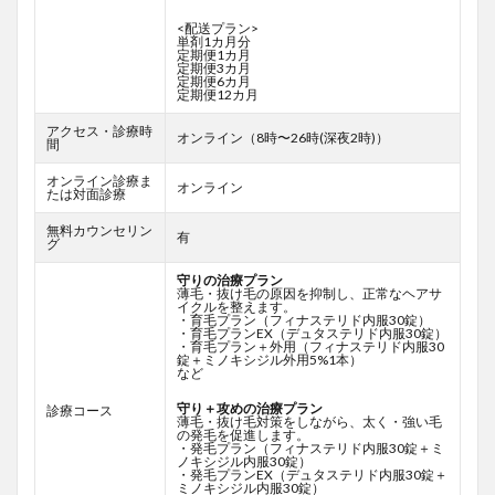
<配送プラン>
単剤1カ月分
定期便1カ月
定期便3カ月
定期便6カ月
定期便12カ月
アクセス・診療時
オンライン（8時〜26時(深夜2時)）
間
オンライン診療ま
オンライン
たは対面診療
無料カウンセリン
有
グ
守りの治療プラン
薄毛・抜け毛の原因を抑制し、正常なヘアサ
イクルを整えます。
・育毛プラン（フィナステリド内服30錠）
・育毛プランEX（デュタステリド内服30錠）
・育毛プラン＋外用（フィナステリド内服30
錠＋ミノキシジル外用5%1本）
など
守り＋攻めの治療プラン
診療コース
薄毛・抜け毛対策をしながら、太く・強い毛
の発毛を促進します。
・発毛プラン（フィナステリド内服30錠＋ミ
ノキシジル内服30錠）
・発毛プランEX（デュタステリド内服30錠＋
ミノキシジル内服30錠）