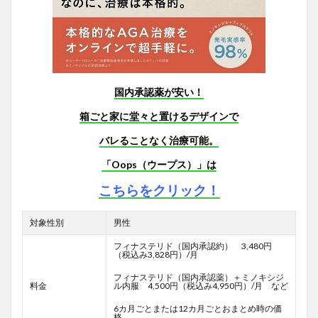
国内承認薬が安い！
箱ごと家に堂々と置けるデザインで
バレることなく治療可能。
「Oops（ウープス）」は
こちらをクリック！
対象性別
男性
フィナステリド（国内承認約） 3,480円
（税込み3,828円）/月
フィナステリド（国内承認薬）＋ミノキシジ
料金
ル内服 4,500円（税込み4,950円）/月 など
6カ月ごとまたは12カ月ごとおまとめ時の価
格