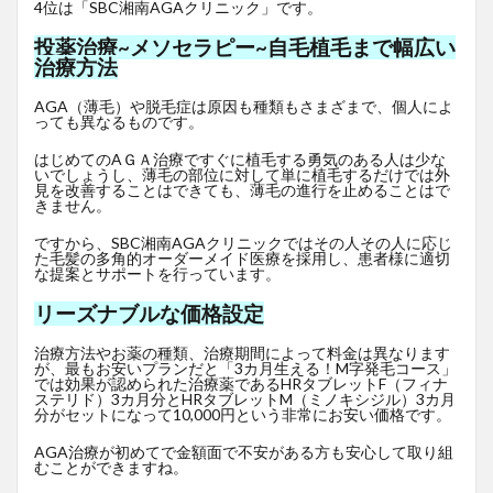
4位は「SBC湘南AGAクリニック」です。
投薬治療~メソセラピー~自毛植毛まで幅広い
治療方法
AGA（薄毛）や脱毛症は原因も種類もさまざまで、個人によ
っても異なるものです。
はじめてのAＧＡ治療ですぐに植毛する勇気のある人は少な
いでしょうし、薄毛の部位に対して単に植毛するだけでは外
見を改善することはできても、薄毛の進行を止めることはで
きません。
ですから、SBC湘南AGAクリニックではその人その人に応じ
た毛髪の多角的オーダーメイド医療を採用し、患者様に適切
な提案とサポートを行っています。
リーズナブルな価格設定
治療方法やお薬の種類、治療期間によって料金は異なります
が、最もお安いプランだと「3カ月生える！M字発毛コース」
では効果が認められた治療薬であるHRタブレットF
（フィナ
ステリド）3カ月分とHRタブレットM（ミノキシジル）3カ月
分がセットになって10,000円という非常にお安い価格です。
AGA治療が初めてで金額面で不安がある方も安心して取り組
むことができますね。