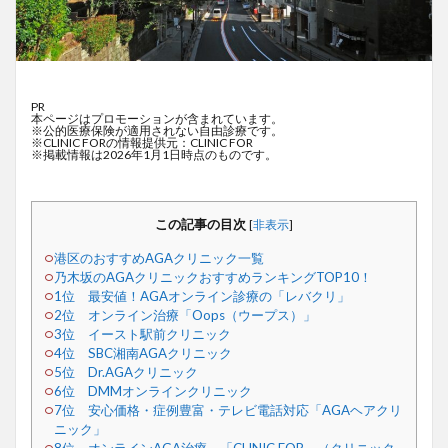
PR
本ページはプロモーションが含まれています。
※公的医療保険が適用されない自由診療です。
※CLINIC FORの情報提供元：CLINIC FOR
※掲載情報は2026年1月1日時点のものです。
この記事の目次
[
非表示
]
港区のおすすめAGAクリニック一覧
乃木坂のAGAクリニックおすすめランキングTOP10！
1位 最安値！AGAオンライン診療の「レバクリ」
2位 オンライン治療「Oops（ウープス）」
3位 イースト駅前クリニック
4位 SBC湘南AGAクリニック
5位 Dr.AGAクリニック
6位 DMMオンラインクリニック
7位 安心価格・症例豊富・テレビ電話対応「AGAヘアクリ
ニック」