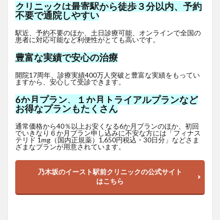
クリニックは最寄駅から徒歩３分以内、予約
不要で通院しやすい
駅近、予約不要のほか、土日診療可能、オンラインで全国の
患者に対応可能など利便性がとても高いです。
豊富な実績で安心の治療
開院17周年、診療実績400万人突破と豊富な実績をもってい
ますから、安心して受診できます。
6か月プラン、１か月トライアルプランなど
お得なプランもたくさん
通常価格から40％以上お安くなる6か月プランのほか、初回
でいきなり６か月ブラン申し込みに不安な方には「フィナス
テリド 1mg（国内正規薬）1,650
円
税込・30日分」などさま
ざまなプランが用意されています。
乃木坂のイースト駅前クリニックの公式サイト
はこちら