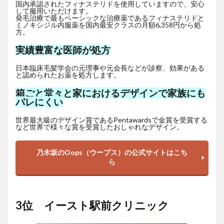
国内承認されたフィナステリドを使用していますので、安心
して服用いただけます。
発毛治療で最もベーシックな治療薬であるフィナステリドと
ミノキシジル内服薬を国内最安クラスの月額6,358円から処
方。
実績豊富な医師が処方
日本臨床毛髪学会の元理事や元会長などが診察、効果がある
と認められたお薬を処方します。
箱ごと堂々と家におけるデザインで家族にも
バレにくい
世界最大級のデザイン賞であるPentawardsで金賞を受賞する
など世界で様々な賞を受賞したおしゃれなデザイン。
乃木坂のOops（ウープス）の公式サイトはこち
ら
3位 イースト駅前クリニック