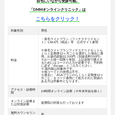
自宅にいながら受診可能。
「DMMオンラインクリニック」は
こちらをクリック！
対象性別
男性
・発毛ライトプラン（フィナステリドセッ
ト）1,861円（税込）等 公式サイト参照
※発毛ライトプランフィナステリドセットら
くらく定期便12ヶ月ごとを選択した場合に適
用。お薬代総額22,330円（別途送料550円）
※お一人様一回限り有効。上記金額で購入す
料金
るためにはコードの入力が必要です。予約時
に必ず「docaga」とご入力ください。
※ 国内製は対象外です。
※他コードとの併用は不可。
※過去に「AGAプランのらくらく定期便12ヶ
月ごと」をコード適用にて処方された実績の
ある方は対象外となります。
アクセス・診療時
24時間オンライン診察（※年末年始を除く）
間
オンライン診療ま
提携院の対面も行っております
たは対面診療
無料カウンセリン
有