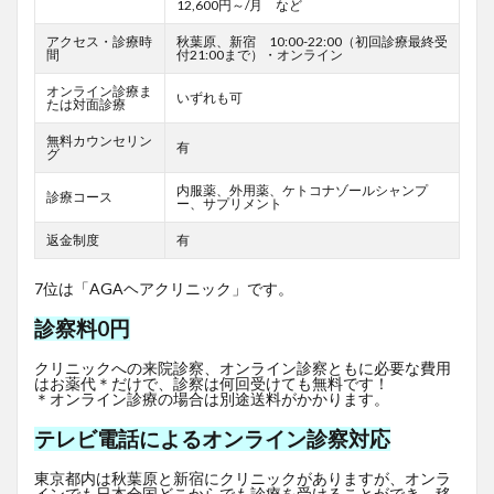
12,600円～/月 など
アクセス・診療時
秋葉原、新宿 10:00-22:00（初回診療最終受
間
付21:00まで）・オンライン
オンライン診療ま
いずれも可
たは対面診療
無料カウンセリン
有
グ
内服薬、外用薬、ケトコナゾールシャンプ
診療コース
ー、サプリメント
返金制度
有
7位は「AGAヘアクリニック」です。
診察料0円
クリニックへの来院診察、オンライン診察ともに必要な費用
はお薬代＊だけで、診察は何回受けても無料です！
＊オンライン診療の場合は別途送料がかかります。
テレビ電話によるオンライン診察対応
東京都内は秋葉原と新宿にクリニックがありますが、オンラ
インでも日本全国どこからでも診療を受けることができ、移