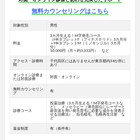
無料カウンセリングはこちら
対象性別
男性
3カ月生える！M字発毛コース
（HRタブレットF
（フィナステリド）3カ月分
料金
＋HRタブレットM（ミノキシジル）3カ月
分）
10,000円（月々約3,333円） など
アクセス・診療時
千代田区にはありませんが東京都内34か所に
間
あり
オンライン診療ま
対面・オンライン
たは対面診療
無料カウンセリン
有
グ
投薬治療（3カ月生える！M字発毛コースな
ど）、メソセラピー（薄毛部位にレーザーと
診療コース
超音波を用い発毛育毛に必要な成分を浸透さ
せる治療法）、自毛植毛、毛根再生注射 な
ど
返金制度
有（条件有）