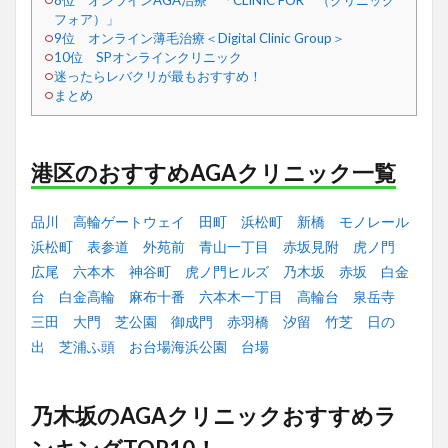
8位 オンラインAGA治療 「CLINIC FOR （クリニック
フォア）」
9位 オンライン薄毛治療＜Digital Clinic Group＞
10位 SPオンラインクリニック
迷ったらレバクリが最もおすすめ！
まとめ
港区のおすすめAGAクリニック一覧
品川
高輪ゲートウェイ
田町
浜松町
新橋
モノレール
浜松町
表参道
外苑前
青山一丁目
赤坂見附
虎ノ門
広尾
六本木
神谷町
虎ノ門ヒルズ
乃木坂
赤坂
白金
台
白金高輪
麻布十番
六本木一丁目
高輪台
泉岳寺
三田
大門
芝公園
御成門
赤羽橋
汐留
竹芝
日の
出
芝浦ふ頭
お台場海浜公園
台場
乃木坂のAGAクリニックおすすめラ