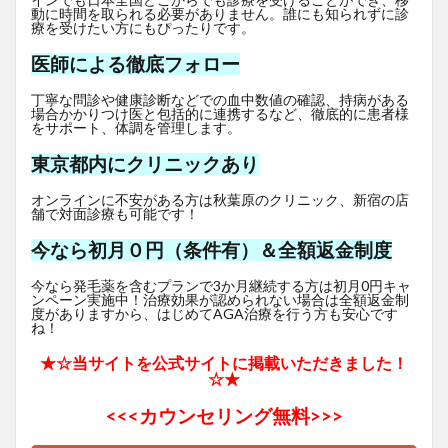
動に時間を取られる必要がありません。誰にも知られずに診
療を受けたい方にもぴったりです。
医師による徹底フォロー
丁寧な問診や健康診断などでの血中数値の確認、持病がある
場合かかりつけ医と包括的に連携するなど、徹底的に患者様
をサポート、体調を管理します。
東京都内にクリニックあり
オンラインに不安がある方は秋葉原のクリニック、新宿の店
舗で対面診療も可能です！
今なら初月０円（条件有）＆全額返金制度
今なら発毛薬を含むプランで3か月継続する方は初月0円キャ
ンペーン実施中！治療効果が認められない場合は全額返金制
度がありますから、はじめてAGA治療を行う方も安心です
ね！
★☆当サイトを公式サイトに掲載いただきました！
☆★
<<<
カウンセリング無料>>>