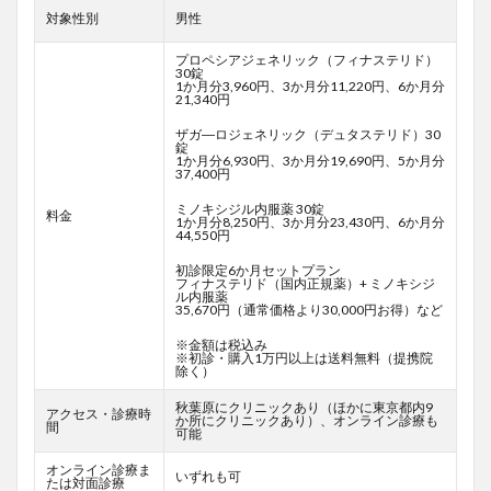
対象性別
男性
プロペシアジェネリック（フィナステリド）
30錠
1か月分3,960円、3か月分11,220円、6か月分
21,340円
ザガ―ロジェネリック（デュタステリド）30
錠
1か月分6,930円、3か月分19,690円、5か月分
37,400円
ミノキシジル内服薬 30錠
料金
1か月分8,250円、3か月分23,430円、6か月分
44,550円
初診限定6か月セットプラン
フィナステリド（国内正規薬）+ ミノキシジ
ル内服薬
35,670円（通常価格より30,000円お得）など
※金額は税込み
※初診・購入1万円以上は送料無料（提携院
除く）
秋葉原にクリニックあり（ほかに東京都内9
アクセス・診療時
か所にクリニックあり）、オンライン診療も
間
可能
オンライン診療ま
いずれも可
たは対面診療