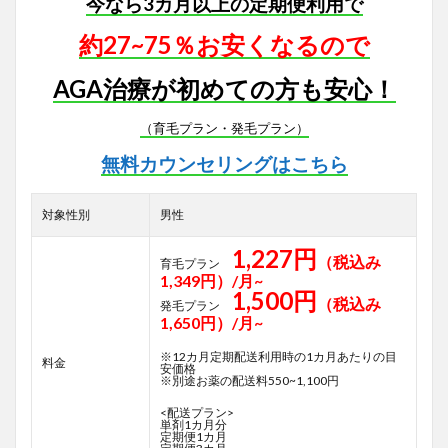
今なら3カ月以上の定期便利用で
約27~75％お安くなるので
AGA治療が初めての方も安心！
（育毛プラン・発毛プラン）
無料カウンセリングはこちら
対象性別
男性
1,227円
（税込み
育毛プラン
1,349円）/月~
1,500円
（税込み
発毛プラン
1,650円）/月~
※12カ月定期配送利用時の1カ月あたりの目
料金
安価格
※別途お薬の配送料550~1,100円
<配送プラン>
単剤1カ月分
定期便1カ月