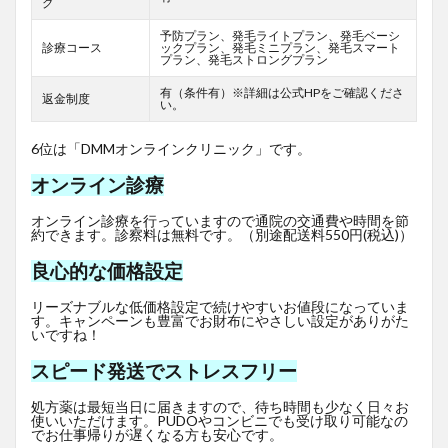
グ
予防プラン、発毛ライトプラン、発毛ベーシ
診療コース
ックプラン、発毛ミニプラン、発毛スマート
プラン、発毛ストロングプラン
有（条件有）※詳細は公式HPをご確認くださ
返金制度
い。
6位は「DMMオンラインクリニック」です。
オンライン診療
オンライン診療を行っていますので通院の交通費や時間を節
約できます。診察料は無料です。（別途配送料550円(税込)）
良心的な価格設定
リーズナブルな低価格設定で続けやすいお値段になっていま
す。キャンペーンも豊富でお財布にやさしい設定がありがた
いですね！
スピード発送でストレスフリー
処方薬は最短当日に届きますので、待ち時間も少なく日々お
使いいただけます。PUDOやコンビニでも受け取り可能なの
でお仕事帰りが遅くなる方も安心です。