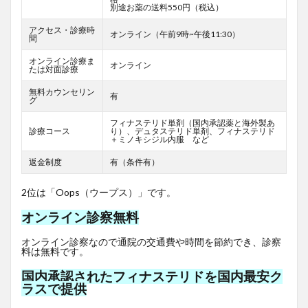
別途お薬の送料550円（税込）
アクセス・診療時
オンライン（午前9時~午後11:30）
間
オンライン診療ま
オンライン
たは対面診療
無料カウンセリン
有
グ
フィナステリド単剤（国内承認薬と海外製あ
診療コース
り）、デュタステリド単剤、フィナステリド
＋ミノキシジル内服 など
返金制度
有（条件有）
2位は「Oops（ウープス）」です。
オンライン診察無料
オンライン診察なので通院の交通費や時間を節約でき、診察
料は無料です。
国内承認されたフィナステリドを国内最安ク
ラスで提供