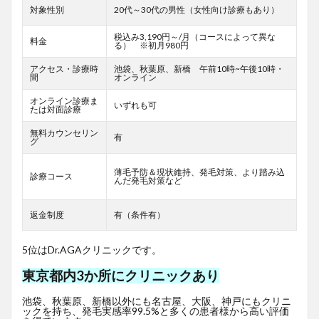
対象性別
20代～30代の男性（女性向け診療もあり）
税込み3,190円～/月（コースによって異な
料金
る） ※初月980円
アクセス・診療時
池袋、秋葉原、新橋 午前10時~午後10時・
間
オンライン
オンライン診療ま
いずれも可
たは対面診療
無料カウンセリン
有
グ
薄毛予防＆現状維持、発毛対策、より踏み込
診療コース
んだ発毛対策など
返金制度
有（条件有）
5位はDr.AGAクリニックです。
東京都内3か所にクリニックあり
池袋、秋葉原、新橋以外にも名古屋、大阪、神戸にもクリニ
ックを持ち、発毛実感率99.5%と多くの患者様から高い評価