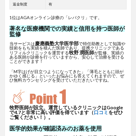
返金制度
有
1位はAGAオンライン診療の「レバクリ」です。
著名な医療機関での実績と信用を持つ医師が
監修
慶應義塾大学医学部
当サービスは
で特任助教として知識や
技術をもち実績を積んだ医師であり、提携クリニックである
牧野 潤医師
リフィルクリニックを運営する
が監修、実績の
ある医師が診療を行っていますから、安心して治療を受ける
ことができます！
「M字はげが目立つようになってきた」「薄毛とともに頭が
かゆく感じる」といったお悩みにも答えてくれますので、ぜ
ひ無料カウンセリングを受けていただきたいですね。
牧野医師が設立、運営しているクリニックはGoogle
で4.7と非常に高い評価を得ています（
口コミ
をぜひ
ご覧ください！）。
医学的効果が確認済みのお薬を使用