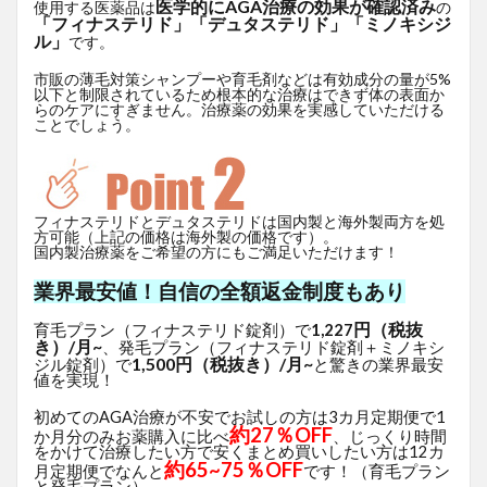
医学的にAGA治療の効果が確認済み
使用する医薬品は
の
「フィナステリド」「デュタステリド」「ミノキシジ
ル」
です。
市販の薄毛対策シャンプーや育毛剤などは有効成分の量が5%
以下と制限されているため根本的な治療はできず体の表面か
らのケアにすぎません。治療薬の効果を実感していただける
ことでしょう。
フィナステリドとデュタステリドは国内製と海外製両方を処
方可能（上記の価格は海外製の価格です）。
国内製治療薬をご希望の方にもご満足いただけます！
業界最安値！自信の全額返金制度もあり
円（税抜
育毛プラン（フィナステリド錠剤）で
1,227
き）/月~
、発毛プラン（フィナステリド錠剤＋ミノキシ
1,500円（税抜き）/月~
ジル錠剤）で
と驚きの業界最安
値を実現！
初めてのAGA治療が不安でお試しの方は3カ月定期便で1
約27％OFF
か月分のみお薬購入に比べ
、じっくり時間
をかけて治療したい方で安くまとめ買いしたい方は12カ
約65~75％OFF
月定期便でなんと
です！（育毛プラン
と発毛プラン）