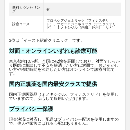
無料カウンセリン
有
グ
プロペシアジェネリック（フィナステリ
診療コース
ド）、ザガーロジェネリック（デュタステリ
ド）、ミノキシジル（内服、外用） など
3位は「イースト駅前クリニック」です。
対面・オンラインいずれも診療可能
東京都内10か所、全国に42院を展開しており、対面でしっか
り医師に相談して不安を解消したい方は対面で、おいそがし
い方や移動時間を節約したい方はオンラインで診療可能で
す。
国内正規薬を国内最安クラスで提供
国内正規医薬品（ミノキシジル、フィナステリド）を使用し
ていますので、安心して服用いただけます。
プライバシー保護
現金決済に対応し、配送はプライバシー配送を使用しますの
で、他人や家族にばれる心配はありません。