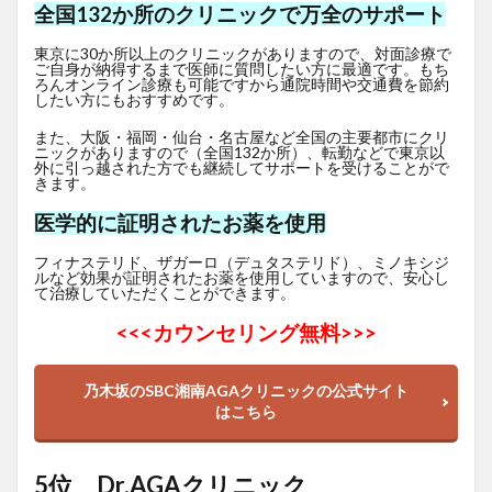
全国132か所のクリニックで万全のサポート
東京に30か所以上のクリニックがありますので、対面診療で
ご自身が納得するまで医師に質問したい方に最適です。もち
ろんオンライン診療も可能ですから通院時間や交通費を節約
したい方にもおすすめです。
また、大阪・福岡・仙台・名古屋など全国の主要都市にクリ
ニックがありますので（全国132か所）、転勤などで東京以
外に引っ越された方でも継続してサポートを受けることがで
きます。
医学的に証明されたお薬を使用
フィナステリド、ザガーロ（デュタステリド）、ミノキシジ
ルなど効果が証明されたお薬を使用していますので、安心し
て治療していただくことができます。
<<<
カウンセリング無料>>>
乃木坂のSBC湘南AGAクリニックの公式サイト
はこちら
5位 Dr.AGAクリニック