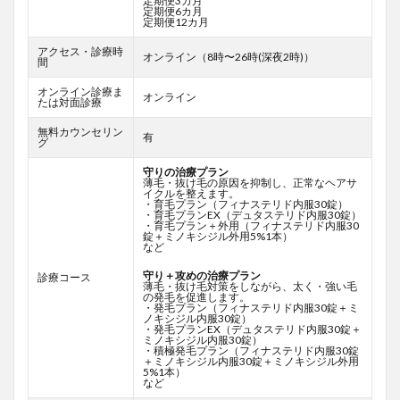
定期便3カ月
定期便6カ月
定期便12カ月
アクセス・診療時
オンライン（8時〜26時(深夜2時)）
間
オンライン診療ま
オンライン
たは対面診療
無料カウンセリン
有
グ
守りの治療プラン
薄毛・抜け毛の原因を抑制し、正常なヘアサ
イクルを整えます。
・育毛プラン（フィナステリド内服30錠）
・育毛プランEX（デュタステリド内服30錠）
・育毛プラン＋外用（フィナステリド内服30
錠＋ミノキシジル外用5%1本）
など
守り＋攻めの治療プラン
診療コース
薄毛・抜け毛対策をしながら、太く・強い毛
の発毛を促進します。
・発毛プラン（フィナステリド内服30錠＋ミ
ノキシジル内服30錠）
・発毛プランEX（デュタステリド内服30錠＋
ミノキシジル内服30錠）
・積極発毛プラン（フィナステリド内服30錠
＋ミノキシジル内服30錠＋ミノキシジル外用
5%1本）
など