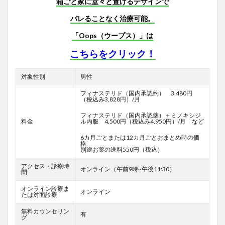
箱ごと家に堂々と置けるデザインで
バレることなく治療可能。
「Oops（ウープス）」は
こちらをクリック！
対象性別
男性
フィナステリド（国内承認約） 3,480円
（税込み3,828円）/月
フィナステリド（国内承認薬）＋ミノキシジ
料金
ル内服 4,500円（税込み4,950円）/月 など
6カ月ごとまたは12カ月ごとおまとめ時の価
格
別途お薬の送料550円（税込）
アクセス・診療時
オンライン（午前9時~午後11:30）
間
オンライン診療ま
オンライン
たは対面診療
無料カウンセリン
有
グ