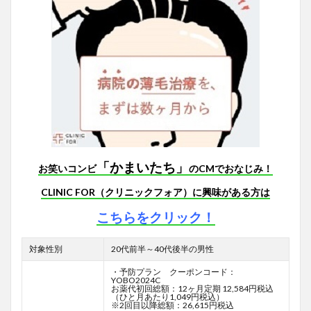
「かまいたち」
お笑いコンビ
のCMでおなじみ！
CLINIC FOR（クリニックフォア）に興味がある方は
こちらをクリック！
対象性別
20代前半～40代後半の男性
・予防プラン クーポンコード：
YOBO2024C
お薬代初回総額：12ヶ月定期 12,584円税込
（ひと月あたり1,049円税込）
※2回目以降総額：26,615円税込