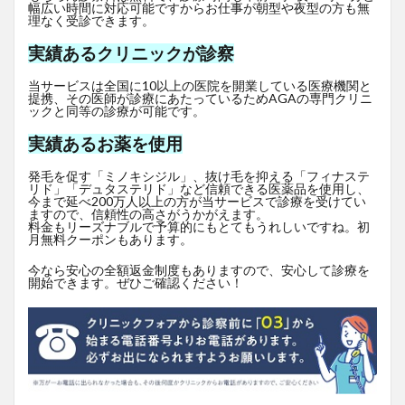
幅広い時間に対応可能ですからお仕事が朝型や夜型の方も無
理なく受診できます。
実績あるクリニックが診察
当サービスは全国に10以上の医院を開業している医療機関と
提携、その医師が診療にあたっているためAGAの専門クリニ
ックと同等の診療が可能です。
実績あるお薬を使用
発毛を促す「ミノキシジル」、抜け毛を抑える「フィナステ
リド」「デュタステリド」など信頼できる医薬品を使用し、
今まで延べ200万人以上の方が当サービスで診療を受けてい
ますので、信頼性の高さがうかがえます。
料金もリーズナブルで予算的にもとてもうれしいですね。初
月無料クーポンもあります。
今なら安心の全額返金制度もありますので、安心して診療を
開始できます。ぜひご確認ください！