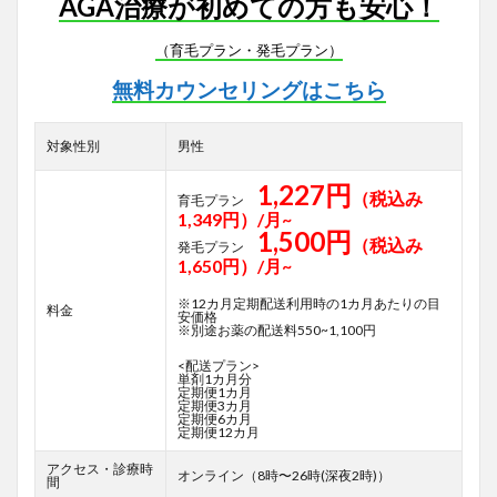
AGA治療が初めての方も安心！
（育毛プラン・発毛プラン）
無料カウンセリングはこちら
対象性別
男性
1,227円
（税込み
育毛プラン
1,349円）/月~
1,500円
（税込み
発毛プラン
1,650円）/月~
※12カ月定期配送利用時の1カ月あたりの目
料金
安価格
※別途お薬の配送料550~1,100円
<配送プラン>
単剤1カ月分
定期便1カ月
定期便3カ月
定期便6カ月
定期便12カ月
アクセス・診療時
オンライン（8時〜26時(深夜2時)）
間