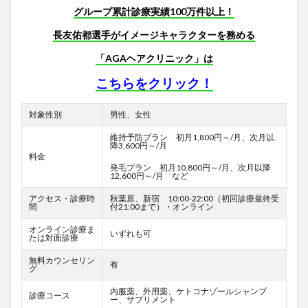
グループ累計診療実績100万件以上！
長友佑都選手がイメージキャラクターを務める
「AGAヘアクリニック」は
こちらをクリック！
対象性別
男性、女性
維持予防プラン 初月1,800円～/月、次月以
降3,600円～/月
料金
発毛プラン 初月10,800円～/月、次月以降
12,600円～/月 など
アクセス・診療時
秋葉原、新宿 10:00-22:00（初回診療最終受
間
付21:00まで）・オンライン
オンライン診療ま
いずれも可
たは対面診療
無料カウンセリン
有
グ
内服薬、外用薬、ケトコナゾールシャンプ
診療コース
ー、サプリメント