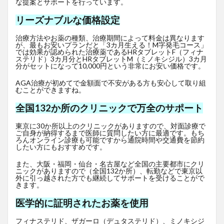
な提案とサポートを行っています。
リーズナブルな価格設定
治療方法やお薬の種類、治療期間によって料金は異なります
が、最もお安いプランだと「3カ月生える！M字発毛コース」
では効果が認められた治療薬であるHRタブレットF
（フィナ
ステリド）3カ月分とHRタブレットM（ミノキシジル）3カ月
分がセットになって10,000円という非常にお安い価格です。
AGA治療が初めてで金額面で不安がある方も安心して取り組
むことができますね。
全国132か所のクリニックで万全のサポート
東京に30か所以上のクリニックがありますので、対面診療で
ご自身が納得するまで医師に質問したい方に最適です。もち
ろんオンライン診療も可能ですから通院時間や交通費を節約
したい方にもおすすめです。
また、大阪・福岡・仙台・名古屋など全国の主要都市にクリ
ニックがありますので（全国132か所）、転勤などで東京以
外に引っ越された方でも継続してサポートを受けることがで
きます。
医学的に証明されたお薬を使用
フィナステリド、ザガーロ（デュタステリド）、ミノキシジ