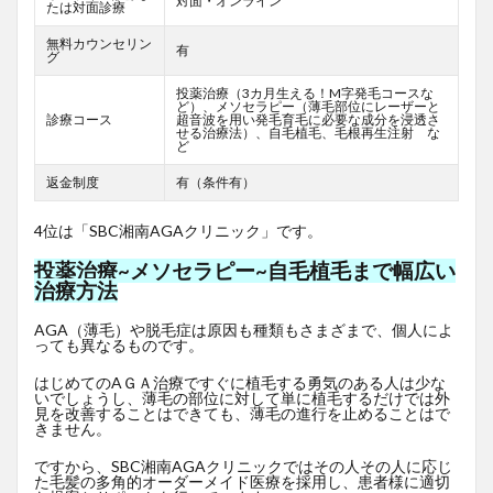
対面・オンライン
たは対面診療
無料カウンセリン
有
グ
投薬治療（3カ月生える！M字発毛コースな
ど）、メソセラピー（薄毛部位にレーザーと
診療コース
超音波を用い発毛育毛に必要な成分を浸透さ
せる治療法）、自毛植毛、毛根再生注射 な
ど
返金制度
有（条件有）
4位は「SBC湘南AGAクリニック」です。
投薬治療~メソセラピー~自毛植毛まで幅広い
治療方法
AGA（薄毛）や脱毛症は原因も種類もさまざまで、個人によ
っても異なるものです。
はじめてのAＧＡ治療ですぐに植毛する勇気のある人は少な
いでしょうし、薄毛の部位に対して単に植毛するだけでは外
見を改善することはできても、薄毛の進行を止めることはで
きません。
ですから、SBC湘南AGAクリニックではその人その人に応じ
た毛髪の多角的オーダーメイド医療を採用し、患者様に適切