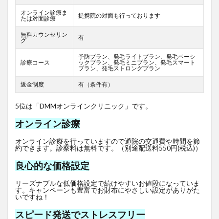
オンライン診療ま
提携院の対面も行っております
たは対面診療
無料カウンセリン
有
グ
予防プラン、発毛ライトプラン、発毛ベーシ
診療コース
ックプラン、発毛ミニプラン、発毛スマート
プラン、発毛ストロングプラン
返金制度
有（条件有）
5位は「DMMオンラインクリニック」です。
オンライン診療
オンライン診療を行っていますので通院の交通費や時間を節
約できます。診察料は無料です。（別途配送料550円(税込)）
良心的な価格設定
リーズナブルな低価格設定で続けやすいお値段になっていま
す。キャンペーンも豊富でお財布にやさしい設定がありがた
いですね！
スピード発送でストレスフリー