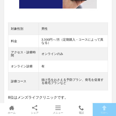
対象性別
男性
3,500円～/月（定期購入・コースによって異
料金
なる）
アクセス・診療時
オンラインのみ
間
オンライン診療
有
抜け毛をおさえる予防プラン、発毛を促進す
診療コース
る発毛プランなど
8位はメンズライフクリニックです。
24時間オンライン診察（※年末年始を除く）いつでも予約可
能なオンライン診療で待ち時間不要。
ホーム
シェア
メニュー
電話
TOPへ