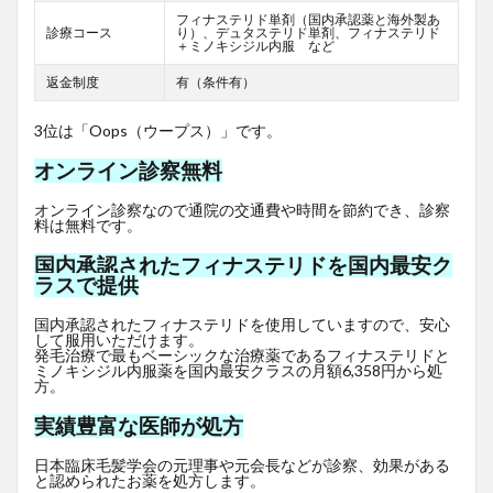
フィナステリド単剤（国内承認薬と海外製あ
診療コース
り）、デュタステリド単剤、フィナステリド
＋ミノキシジル内服 など
返金制度
有（条件有）
3位は「Oops（ウープス）」です。
オンライン診察無料
オンライン診察なので通院の交通費や時間を節約でき、診察
料は無料です。
国内承認されたフィナステリドを国内最安ク
ラスで提供
国内承認されたフィナステリドを使用していますので、安心
して服用いただけます。
発毛治療で最もベーシックな治療薬であるフィナステリドと
ミノキシジル内服薬を国内最安クラスの月額6,358円から処
方。
実績豊富な医師が処方
日本臨床毛髪学会の元理事や元会長などが診察、効果がある
と認められたお薬を処方します。