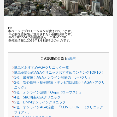
PR
本ページはプロモーションが含まれています。
※公的医療保険が適用されない自由診療です。
※CLINIC FORの情報提供元：CLINIC FOR
※掲載情報は2026年1月1日時点のものです。
この記事の目次
[
非表示
]
練馬区おすすめAGAクリニック一覧
練馬高野台のAGAクリニックおすすめランキングTOP10！
1位 最安値！AGAオンライン診療の「レバクリ」
2位 安心価格・症例豊富・テレビ電話対応「AGAヘアクリ
ニック」
3位 オンライン治療「Oops（ウープス）」
4位 SBC湘南AGAクリニック
5位 DMMオンラインクリニック
6位 オンラインAGA治療 「CLINIC FOR （クリニック
フォア）」