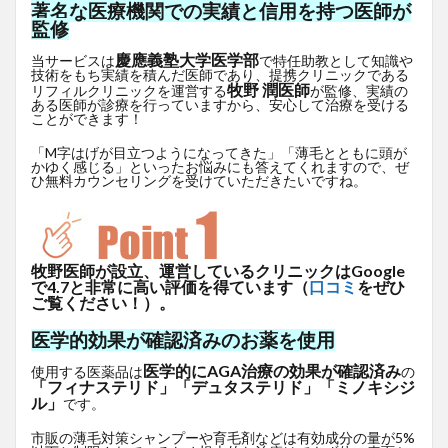
著名な医療機関での実績と信用を持つ医師が
監修
慶應義塾大学医学部
当サービスは
で特任助教として知識や
技術をもち実績を積んだ医師であり、提携クリニックである
牧野 潤医師
リフィルクリニックを運営する
が監修、実績の
ある医師が診療を行っていますから、安心して治療を受ける
ことができます！
「M字はげが目立つようになってきた」「薄毛とともに頭が
かゆく感じる」といったお悩みにも答えてくれますので、ぜ
ひ無料カウンセリングを受けていただきたいですね。
牧野医師が設立、運営しているクリニックはGoogle
で4.7と非常に高い評価を得ています（
口コミ
をぜひ
ご覧ください！）。
医学的効果が確認済みのお薬を使用
医学的にAGA治療の効果が確認済み
使用する医薬品は
の
「フィナステリド」「デュタステリド」「ミノキシジ
ル」
です。
市販の薄毛対策シャンプーや育毛剤などは有効成分の量が5%