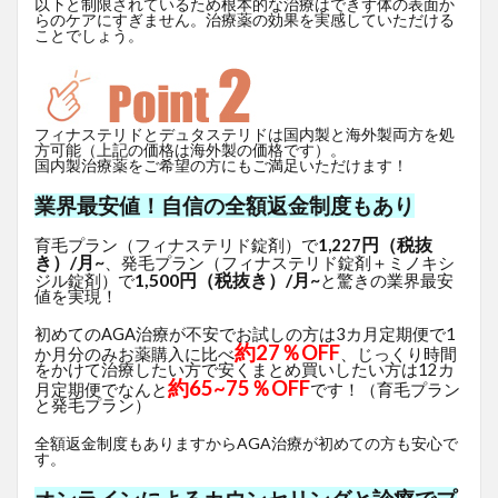
以下と制限されているため根本的な治療はできず体の表面か
らのケアにすぎません。治療薬の効果を実感していただける
ことでしょう。
フィナステリドとデュタステリドは国内製と海外製両方を処
方可能（上記の価格は海外製の価格です）。
国内製治療薬をご希望の方にもご満足いただけます！
業界最安値！自信の全額返金制度もあり
円（税抜
育毛プラン（フィナステリド錠剤）で
1,227
き）/月~
、発毛プラン（フィナステリド錠剤＋ミノキシ
1,500円（税抜き）/月~
ジル錠剤）で
と驚きの業界最安
値を実現！
初めてのAGA治療が不安でお試しの方は3カ月定期便で1
約27％OFF
か月分のみお薬購入に比べ
、じっくり時間
をかけて治療したい方で安くまとめ買いしたい方は12カ
約65~75％OFF
月定期便でなんと
です！（育毛プラン
と発毛プラン）
全額返金制度もありますからAGA治療が初めての方も安心で
す。