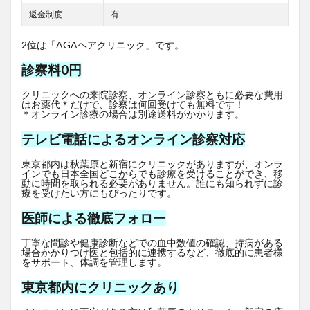
返金制度
有
2位は「AGAヘアクリニック」です。
診察料0円
クリニックへの来院診察、オンライン診察ともに必要な費用
はお薬代＊だけで、診察は何回受けても無料です！
＊オンライン診療の場合は別途送料がかかります。
テレビ電話によるオンライン診察対応
東京都内は秋葉原と新宿にクリニックがありますが、オンラ
インでも日本全国どこからでも診療を受けることができ、移
動に時間を取られる必要がありません。誰にも知られずに診
療を受けたい方にもぴったりです。
医師による徹底フォロー
丁寧な問診や健康診断などでの血中数値の確認、持病がある
場合かかりつけ医と包括的に連携するなど、徹底的に患者様
をサポート、体調を管理します。
東京都内にクリニックあり