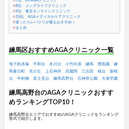
7位 Dr.AGAクリニック
8位 メンズライフクリニック
9位 東京オンラインクリニック
10位 AGAメディカルケアクリニック
迷ったらレバクリが最もおすすめ！
まとめ
練馬区おすすめAGAクリニック一覧
地下鉄赤塚
平和台
氷川台
小竹向原
練馬
豊島園
練
馬春日町
光が丘
上石神井
武蔵関
江古田
桜台
新桜
台
中村橋
富士見台
練馬高野台
石神井公園
大泉学園
練馬高野台のAGAクリニックおすす
めランキングTOP10！
練馬高野台エリアでおすすめのAGAクリニックをランキング
形式で紹介します。