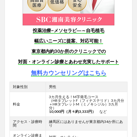
投薬治療~メソセラピ―～自毛植毛
幅広いニーズに提案、対応可能！
東京都内約30か所のクリニックでの
対面・オンライン診療とあわせ
充実したサポート
無料カウンセリングはこちら
対象性別
男性
3カ月生える！M字発毛コース
（HRタブレットF
（フィナステリド）3カ月分
料金
＋HRタブレットM（ミノキシジル）3カ月
分）
10,000円（月々約3,333円）
など
アクセス・診療時
練馬区にはありませんが東京都内34か所にあ
間
り
オンライン診療ま