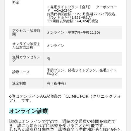
料金
・発毛ライトプラン【合剤】 クーポンコー
ド：AGA2024C
お薬代初回総額：12ヶ月定期 22,121円税込
（ひと月あたり1,851円税込）
※2回目以降総額：64,324円税込
アクセス・診療時
オンライン（午前7時~午後11:30）
間
オンライン診療ま
オンライン
たは対面診療
無料カウンセリン
有
グ
予防プラン、発毛ライトプラン、発毛ライト
診療コース
EXなど
返金制度
有（条件有）
6位はオンラインAGA治療の「CLINIC FOR（クリニックフォ
ア）」です。
オンライン診療
診療はオンラインですので、通院の交通費や時間を節約で
き、誰にも知られずに診療を受けることが可能です。
もちろん診察料は無料で、診療時間も午前7時~夜11時45分と