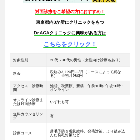
対面診療をご希望の方におすすめ！
東京都内3か所にクリニックをもつ
Dr.AGAクリニックに興味がある方は
こちらをクリック！
対象性別
20代～30代の男性（女性向け診療もあり）
税込み3,190円～/月（コースによって異な
料金
る） ※初月980円
アクセス・診療時
池袋、秋葉原、新橋 午前10時~午後10時・
間
オンライン
オンライン診療ま
いずれも可
たは対面診療
無料カウンセリン
有
グ
薄毛予防＆現状維持、発毛対策、より踏み込
診療コース
んだ発毛対策など