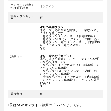
オンライン診療ま
オンライン
たは対面診療
無料カウンセリン
有
グ
守りの治療プラン
薄毛・抜け毛の原因を抑制し、正常なヘアサ
イクルを整えます。
・育毛プラン（フィナステリド内服30錠）
・育毛プランEX（デュタステリド内服30錠）
・育毛プラン＋外用（フィナステリド内服30
錠＋ミノキシジル外用5%1本）
など
守り＋攻めの治療プラン
診療コース
薄毛・抜け毛対策をしながら、太く・強い毛
の発毛を促進します。
・発毛プラン（フィナステリド内服30錠＋ミ
ノキシジル内服30錠）
・発毛プランEX（デュタステリド内服30錠＋
ミノキシジル内服30錠）
・積極発毛プラン（フィナステリド内服30錠
＋ミノキシジル内服30錠＋ミノキシジル外用
5%1本）
など
返金制度
有
1位はAGAオンライン診療の「レバクリ」です。