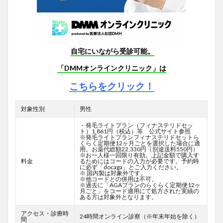
自宅にいながら受診可能。
「DMMオンラインクリニック」は
こちらをクリック！
対象性別
男性
・発毛ライトプラン（フィナステリドセッ
ト）1,861円（税込）等 公式サイト参照
※発毛ライトプランフィナステリドセットら
くらく定期便12ヶ月ごとを選択した場合に適
用。お薬代総額22,330円（別途送料550円）
※お一人様一回限り有効。上記金額で購入す
料金
るためにはコードの入力が必要です。予約時
に必ず「docaga」とご入力ください。
※ 国内製は対象外です。
※他コードとの併用は不可。
※過去に「AGAプランのらくらく定期便12ヶ
月ごと」をコード適用にて処方された実績の
ある方は対象外となります。
アクセス・診療時
24時間オンライン診察（※年末年始を除く）
間