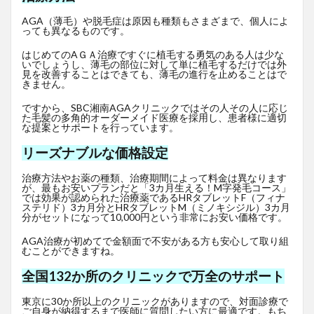
AGA（薄毛）や脱毛症は原因も種類もさまざまで、個人によ
っても異なるものです。
はじめてのAＧＡ治療ですぐに植毛する勇気のある人は少な
いでしょうし、薄毛の部位に対して単に植毛するだけでは外
見を改善することはできても、薄毛の進行を止めることはで
きません。
ですから、SBC湘南AGAクリニックではその人その人に応じ
た毛髪の多角的オーダーメイド医療を採用し、患者様に適切
な提案とサポートを行っています。
リーズナブルな価格設定
治療方法やお薬の種類、治療期間によって料金は異なります
が、最もお安いプランだと「3カ月生える！M字発毛コース」
では効果が認められた治療薬であるHRタブレットF
（フィナ
ステリド）3カ月分とHRタブレットM（ミノキシジル）3カ月
分がセットになって10,000円という非常にお安い価格です。
AGA治療が初めてで金額面で不安がある方も安心して取り組
むことができますね。
全国132か所のクリニックで万全のサポート
東京に30か所以上のクリニックがありますので、対面診療で
ご自身が納得するまで医師に質問したい方に最適です。もち