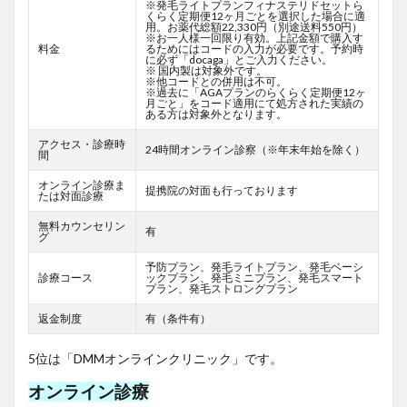
※発毛ライトプランフィナステリドセットら
くらく定期便12ヶ月ごとを選択した場合に適
用。お薬代総額22,330円（別途送料550円）
※お一人様一回限り有効。上記金額で購入す
料金
るためにはコードの入力が必要です。予約時
に必ず「docaga」とご入力ください。
※ 国内製は対象外です。
※他コードとの併用は不可。
※過去に「AGAプランのらくらく定期便12ヶ
月ごと」をコード適用にて処方された実績の
ある方は対象外となります。
アクセス・診療時
24時間オンライン診察（※年末年始を除く）
間
オンライン診療ま
提携院の対面も行っております
たは対面診療
無料カウンセリン
有
グ
予防プラン、発毛ライトプラン、発毛ベーシ
診療コース
ックプラン、発毛ミニプラン、発毛スマート
プラン、発毛ストロングプラン
返金制度
有（条件有）
5位は「DMMオンラインクリニック」です。
オンライン診療