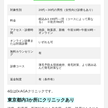
対象性別
20代～30代の男性（女性向け診療もあり）
税込み3,190円～/月（コースによって異な
料金
る） ※初月980円
アクセス・診療時
池袋、秋葉原、新橋 午前10時~午後10時・
間
オンライン
オンライン診療ま
いずれも可
たは対面診療
無料カウンセリン
有
グ
薄毛予防＆現状維持、発毛対策、より踏み込
診療コース
んだ発毛対策など
返金制度
有（条件有）
6位はDr.AGAクリニックです。
東京都内3か所にクリニックあり