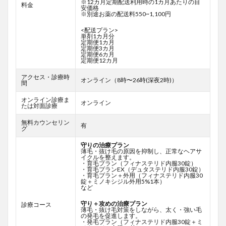
※12カ月定期配送利用時の1カ月あたりの目
料金
安価格
※別途お薬の配送料550~1,100円
<配送プラン>
単剤1カ月分
定期便1カ月
定期便3カ月
定期便6カ月
定期便12カ月
アクセス・診療時
オンライン（8時〜26時(深夜2時)）
間
オンライン診療ま
オンライン
たは対面診療
無料カウンセリン
有
グ
守りの治療プラン
薄毛・抜け毛の原因を抑制し、正常なヘアサ
イクルを整えます。
・育毛プラン（フィナステリド内服30錠）
・育毛プランEX（デュタステリド内服30錠）
・育毛プラン＋外用（フィナステリド内服30
錠＋ミノキシジル外用5%1本）
など
守り＋攻めの治療プラン
診療コース
薄毛・抜け毛対策をしながら、太く・強い毛
の発毛を促進します。
・発毛プラン（フィナステリド内服30錠＋ミ