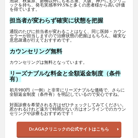
池袋、秋葉原、新橋以外にも名古屋、大阪、神戸にもクリニ
ックを持ち、発毛実感率99.5%と多くの患者様から高い評価
を得ています。
担当者が変わらず確実に状態を把握
通院のたびに担当者が変わることはなく、同じ医師・カウン
セラーが担当しますので治療状態の把握はもちろん、確実な
意思疎通が行えておすすめです。
カウンセリング無料
カウンセリングは無料となっています。
リーズナブルな料金と全額返金制度（条件
有）
初月980円（一例）と非常にリーズナブルな価格で、さらに
全額返金制度（条件有）を明記しているので安心ですね。
対面診療を希望される方はぜひチェックしてみてください。
惹かれるけれど遠方で時間がない方はオンラインでのカウン
セリングや診療もおすすめです！
Dr.AGAクリニックの公式サイトはこちら