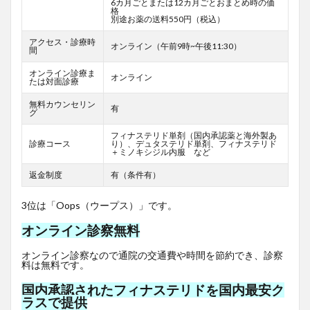
6カ月ごとまたは12カ月ごとおまとめ時の価
格
別途お薬の送料550円（税込）
アクセス・診療時
オンライン（午前9時~午後11:30）
間
オンライン診療ま
オンライン
たは対面診療
無料カウンセリン
有
グ
フィナステリド単剤（国内承認薬と海外製あ
診療コース
り）、デュタステリド単剤、フィナステリド
＋ミノキシジル内服 など
返金制度
有（条件有）
3位は「Oops（ウープス）」です。
オンライン診察無料
オンライン診察なので通院の交通費や時間を節約でき、診察
料は無料です。
国内承認されたフィナステリドを国内最安ク
ラスで提供