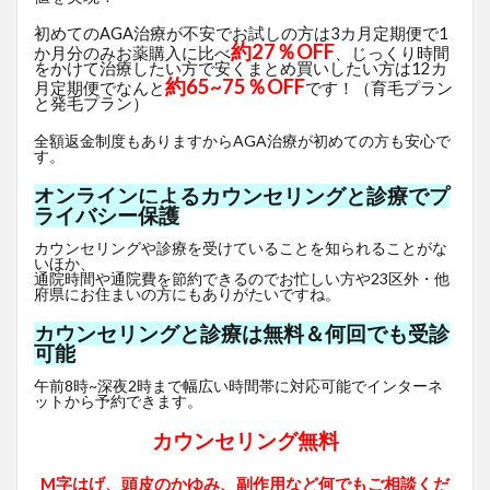
初めてのAGA治療が不安でお試しの方は3カ月定期便で1
約27％OFF
か月分のみお薬購入に比べ
、じっくり時間
をかけて治療したい方で安くまとめ買いしたい方は12カ
約65~75％OFF
月定期便でなんと
です！（育毛プラン
と発毛プラン）
全額返金制度もありますからAGA治療が初めての方も安心で
す。
オンラインによるカウンセリングと診療でプ
ライバシー保護
カウンセリングや診療を受けていることを知られることがな
いほか、
通院時間や通院費を節約できるのでお忙しい方や23区外・他
府県にお住まいの方にもありがたいですね。
カウンセリングと診療は無料＆何回でも受診
可能
午前8時~深夜2時まで幅広い時間帯に対応可能でインターネ
ットから予約できます。
カウンセリング無料
M字はげ、頭皮のかゆみ、副作用など何でもご相談くだ