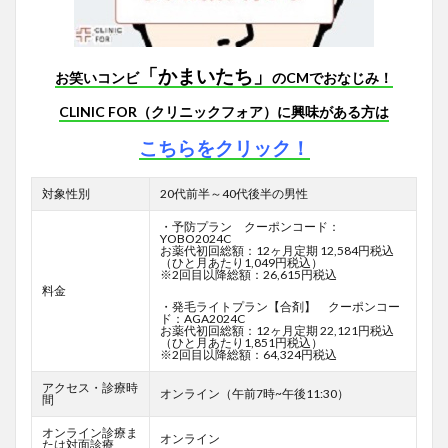
「かまいたち」
お笑いコンビ
のCMでおなじみ！
CLINIC FOR（クリニックフォア）に興味がある方は
こちらをクリック！
対象性別
20代前半～40代後半の男性
・予防プラン クーポンコード：
YOBO2024C
お薬代初回総額：12ヶ月定期 12,584円税込
（ひと月あたり1,049円税込）
※2回目以降総額：26,615円税込
料金
・発毛ライトプラン【合剤】 クーポンコー
ド：AGA2024C
お薬代初回総額：12ヶ月定期 22,121円税込
（ひと月あたり1,851円税込）
※2回目以降総額：64,324円税込
アクセス・診療時
オンライン（午前7時~午後11:30）
間
オンライン診療ま
オンライン
たは対面診療