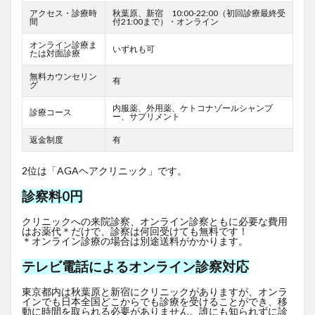
アクセス・診療時
秋葉原、新宿 10:00-22:00（初回診療最終受
間
付21:00まで）・オンライン
オンライン診療ま
いずれも可
たは対面診療
無料カウンセリン
有
グ
内服薬、外用薬、ケトコナゾールシャンプ
診療コース
ー、サプリメント
返金制度
有
2位は「AGAヘアクリニック」です。
診察料0円
クリニックへの来院診察、オンライン診察ともに必要な費用
はお薬代＊だけで、診察は何回受けても無料です！
＊オンライン診療の場合は別途送料がかかります。
テレビ電話によるオンライン診察対応
東京都内は秋葉原と新宿にクリニックがありますが、オンラ
インでも日本全国どこからでも診療を受けることができ、移
動に時間を取られる必要がありません。誰にも知られずに診