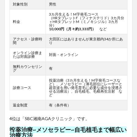
対象性別
男性
3カ月生える！M字発毛コース
（HRタブレットF
（フィナステリド）3カ月分
料金
＋HRタブレットM（ミノキシジル）3カ月
分）
10,000円（月々約3,333円）
など
アクセス・診療時
大田区にはありませんが東京都内34か所にあ
間
り
オンライン診療ま
対面・オンライン
たは対面診療
無料カウンセリン
有
グ
投薬治療（3カ月生える！M字発毛コースな
ど）、メソセラピー（薄毛部位にレーザーと
診療コース
超音波を用い発毛育毛に必要な成分を浸透さ
せる治療法）、自毛植毛、毛根再生注射 な
ど
返金制度
有（条件有）
4位は「SBC湘南AGAクリニック」です。
投薬治療~メソセラピー~自毛植毛まで幅広い
治療方法