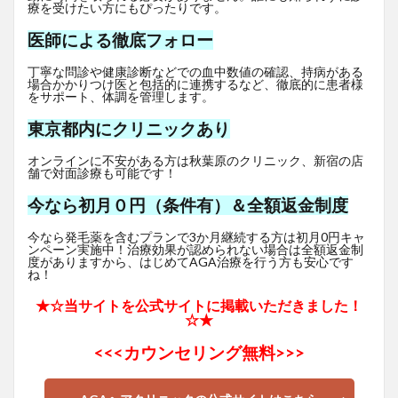
療を受けたい方にもぴったりです。
医師による徹底フォロー
丁寧な問診や健康診断などでの血中数値の確認、持病がある
場合かかりつけ医と包括的に連携するなど、徹底的に患者様
をサポート、体調を管理します。
東京都内にクリニックあり
オンラインに不安がある方は秋葉原のクリニック、新宿の店
舗で対面診療も可能です！
今なら初月０円（条件有）＆全額返金制度
今なら発毛薬を含むプランで3か月継続する方は初月0円キャ
ンペーン実施中！治療効果が認められない場合は全額返金制
度がありますから、はじめてAGA治療を行う方も安心です
ね！
★☆当サイトを公式サイトに掲載いただきました！
☆★
<<<
カウンセリング無料>>>