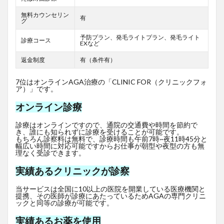
無料カウンセリン
有
グ
予防プラン、発毛ライトプラン、発毛ライト
診療コース
EXなど
返金制度
有（条件有）
7位はオンラインAGA治療の「CLINIC FOR（クリニックフォ
ア）」です。
オンライン診療
診療はオンラインですので、通院の交通費や時間を節約で
き、誰にも知られずに診療を受けることが可能です。
もちろん診察料は無料で、診療時間も午前7時~夜11時45分と
幅広い時間に対応可能ですからお仕事が朝型や夜型の方も無
理なく受診できます。
実績あるクリニックが診察
当サービスは全国に10以上の医院を開業している医療機関と
提携、その医師が診療にあたっているためAGAの専門クリニ
ックと同等の診療が可能です。
実績あるお薬を使用