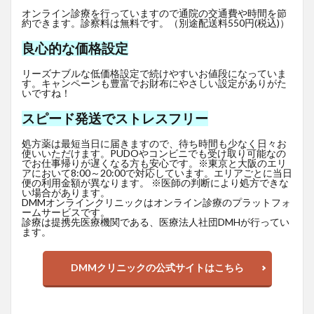
オンライン診療を行っていますので通院の交通費や時間を節
約できます。診察料は無料です。（別途配送料550円(税込)）
良心的な価格設定
リーズナブルな低価格設定で続けやすいお値段になっていま
す。キャンペーンも豊富でお財布にやさしい設定がありがた
いですね！
スピード発送でストレスフリー
処方薬は最短当日に届きますので、待ち時間も少なく日々お
使いいただけます。PUDOやコンビニでも受け取り可能なの
でお仕事帰りが遅くなる方も安心です。※東京と大阪のエリ
アにおいて8:00～20:00で対応しています。エリアごとに当日
便の利用金額が異なります。 ※医師の判断により処方できな
い場合があります。
DMMオンラインクリニックはオンライン診療のプラットフォ
ームサービスです。
診療は提携先医療機関である、医療法人社団DMHが行ってい
ます。
DMMクリニックの公式サイトはこちら