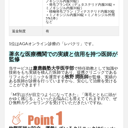
ノキシジル内服30錠）
・発毛プランEX（デュタステリド内服30錠＋
ミノキシジル内服30錠）
・積極発毛プラン（フィナステリド内服30錠
＋ミノキシジル内服30錠＋ミノキシジル外用
5%1本）
など
返金制度
有
1位はAGAオンライン診療の「レバクリ」です。
著名な医療機関での実績と信用を持つ医師が
監修
慶應義塾大学医学部
当サービスは
で特任助教として知識や
技術をもち実績を積んだ医師であり、提携クリニックである
牧野 潤医師
リフィルクリニックを運営する
が監修、実績の
ある医師が診療を行っていますから、安心して治療を受ける
ことができます！
「M字はげが目立つようになってきた」「薄毛とともに頭が
かゆく感じる」といったお悩みにも答えてくれますので、ぜ
ひ無料カウンセリングを受けていただきたいですね。