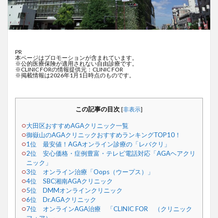
PR
本ページはプロモーションが含まれています。
※公的医療保険が適用されない自由診療です。
※CLINIC FORの情報提供元：CLINIC FOR
※掲載情報は2026年1月1日時点のものです。
この記事の目次
[
非表示
]
大田区おすすめAGAクリニック一覧
御嶽山のAGAクリニックおすすめランキングTOP10！
1位 最安値！AGAオンライン診療の「レバクリ」
2位 安心価格・症例豊富・テレビ電話対応「AGAヘアクリ
ニック」
3位 オンライン治療「Oops（ウープス）」
4位 SBC湘南AGAクリニック
5位 DMMオンラインクリニック
6位 Dr.AGAクリニック
7位 オンラインAGA治療 「CLINIC FOR （クリニック