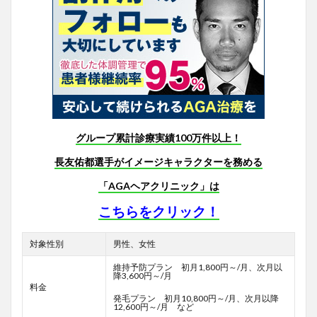
グループ累計診療実績100万件以上！
長友佑都選手がイメージキャラクターを務める
「AGAヘアクリニック」は
こちらをクリック！
対象性別
男性、女性
維持予防プラン 初月1,800円～/月、次月以
降3,600円～/月
料金
発毛プラン 初月10,800円～/月、次月以降
12,600円～/月 など