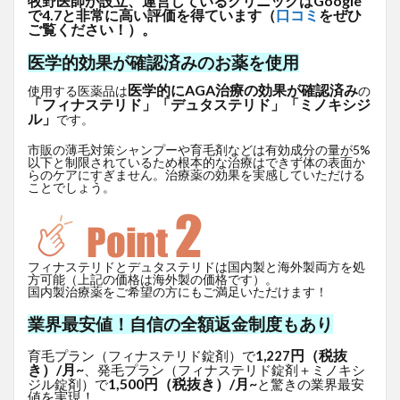
牧野医師が設立、運営しているクリニックはGoogle
で4.7と非常に高い評価を得ています（
口コミ
をぜひ
ご覧ください！）。
医学的効果が確認済みのお薬を使用
医学的にAGA治療の効果が確認済み
使用する医薬品は
の
「フィナステリド」「デュタステリド」「ミノキシジ
ル」
です。
市販の薄毛対策シャンプーや育毛剤などは有効成分の量が5%
以下と制限されているため根本的な治療はできず体の表面か
らのケアにすぎません。治療薬の効果を実感していただける
ことでしょう。
フィナステリドとデュタステリドは国内製と海外製両方を処
方可能（上記の価格は海外製の価格です）。
国内製治療薬をご希望の方にもご満足いただけます！
業界最安値！自信の全額返金制度もあり
円（税抜
育毛プラン（フィナステリド錠剤）で
1,227
き）/月~
、発毛プラン（フィナステリド錠剤＋ミノキシ
1,500円（税抜き）/月~
ジル錠剤）で
と驚きの業界最安
値を実現！