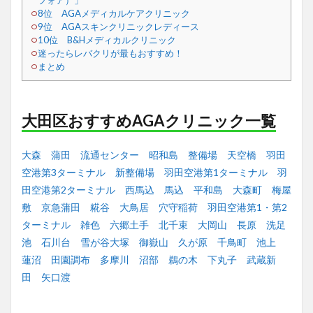
フォア）」
8位 AGAメディカルケアクリニック
9位 AGAスキンクリニックレディース
10位 B&Hメディカルクリニック
迷ったらレバクリが最もおすすめ！
まとめ
大田区おすすめAGAクリニック一覧
大森
蒲田
流通センター
昭和島
整備場
天空橋
羽田
空港第3ターミナル
新整備場
羽田空港第1ターミナル
羽
田空港第2ターミナル
西馬込
馬込
平和島
大森町
梅屋
敷
京急蒲田
糀谷
大鳥居
穴守稲荷
羽田空港第1・第2
ターミナル
雑色
六郷土手
北千束
大岡山
長原
洗足
池
石川台
雪が谷大塚
御嶽山
久が原
千鳥町
池上
蓮沼
田園調布
多摩川
沼部
鵜の木
下丸子
武蔵新
田
矢口渡