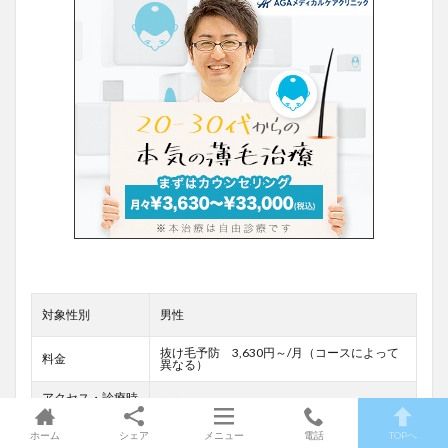
対象性別
男性
抜け毛予防 3,630円～/月（コースによって
料金
異なる）
アクセス・診療時
新宿、東京駅前 9:45-18:45
間
ホーム
シェア
メニュー
電話
TOPへ
オンライン診療
有