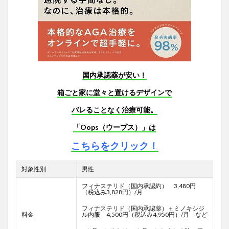
国内承認薬が安い！
箱ごと家に堂々と置けるデザインで
バレることなく治療可能。
「Oops（ウープス）」は
こちらをクリック！
対象性別
男性
フィナステリド（国内承認約） 3,480円
（税込み3,828円）/月
フィナステリド（国内承認薬）＋ミノキシジ
料金
ル内服 4,500円（税込み4,950円）/月 など