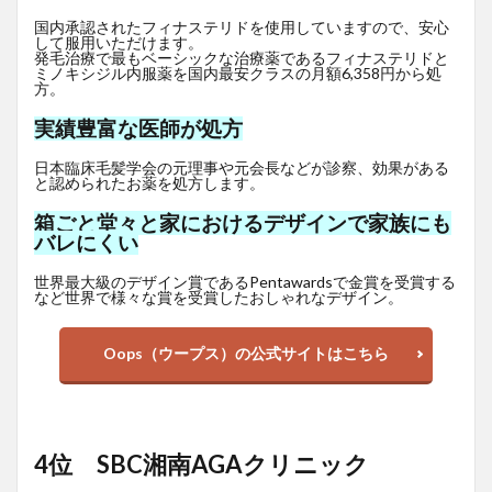
国内承認されたフィナステリドを使用していますので、安心
して服用いただけます。
発毛治療で最もベーシックな治療薬であるフィナステリドと
ミノキシジル内服薬を国内最安クラスの月額6,358円から処
方。
実績豊富な医師が処方
日本臨床毛髪学会の元理事や元会長などが診察、効果がある
と認められたお薬を処方します。
箱ごと堂々と家におけるデザインで家族にも
バレにくい
世界最大級のデザイン賞であるPentawardsで金賞を受賞する
など世界で様々な賞を受賞したおしゃれなデザイン。
Oops（ウープス）の公式サイトはこちら
4位 SBC湘南AGAクリニック