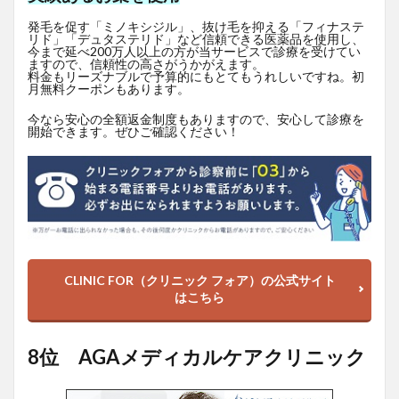
発毛を促す「ミノキシジル」、抜け毛を抑える「フィナステ
リド」「デュタステリド」など信頼できる医薬品を使用し、
今まで延べ200万人以上の方が当サービスで診療を受けてい
ますので、信頼性の高さがうかがえます。
料金もリーズナブルで予算的にもとてもうれしいですね。初
月無料クーポンもあります。
今なら安心の全額返金制度もありますので、安心して診療を
開始できます。ぜひご確認ください！
CLINIC FOR（クリニック フォア）の公式サイト
はこちら
8位 AGAメディカルケアクリニック