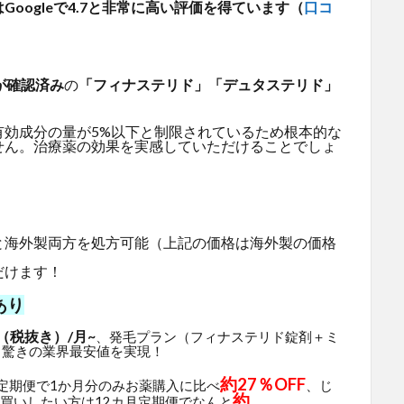
oogleで4.7と非常に高い評価を得ています（
口コ
が確認済み
の
「フィナステリド」「デュタステリド」
有効成分の量が5%以下と制限されているため根本的な
せん。治療薬の効果を実感していただけることでしょ
と海外製両方を処方可能（上記の価格は海外製の価格
だけます！
あり
（税抜き）/月~
、発毛プラン（フィナステリド錠剤＋ミ
と驚きの業界最安値を実現！
約27％OFF
月定期便で1か月分のみお薬購入に比べ
、じ
約
買いしたい方は12カ月定期便でなんと