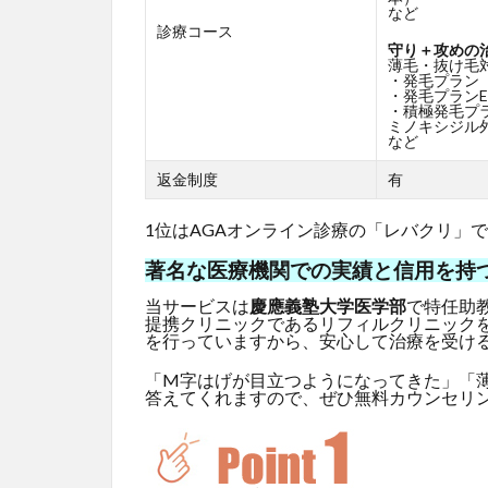
など
診療コース
守り＋攻めの
薄毛・抜け毛
・発毛プラン
・発毛プランE
・積極発毛プ
ミノキシジル外
など
返金制度
有
1位はAGAオンライン診療の「レバクリ」
著名な医療機関での実績と信用を持
当サービスは
慶應義塾大学医学部
で特任助
提携クリニックであるリフィルクリニック
を行っていますから、安心して治療を受け
「M字はげが目立つようになってきた」「
答えてくれますので、ぜひ無料カウンセリ