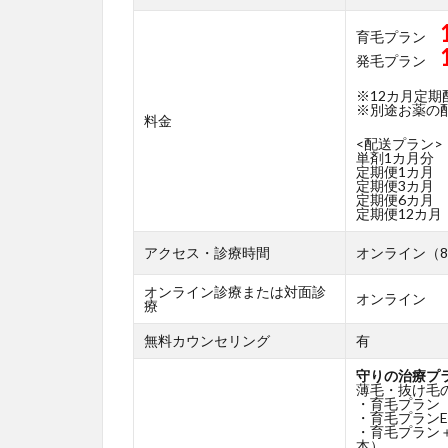
育毛プラン
発毛プラン
※12カ月定
※別途お薬の配送
料金
<配送プラン>
単剤1カ月分
定期便1カ月
定期便3カ月
定期便6カ月
定期便12カ月
アクセス・診療時間
オンライン（8
オンライン診療または対面診
オンライン
療
無料カウンセリング
有
守りの治療プ
薄毛・抜け毛
・育毛プラン
・育毛プランE
・育毛プラン
本）