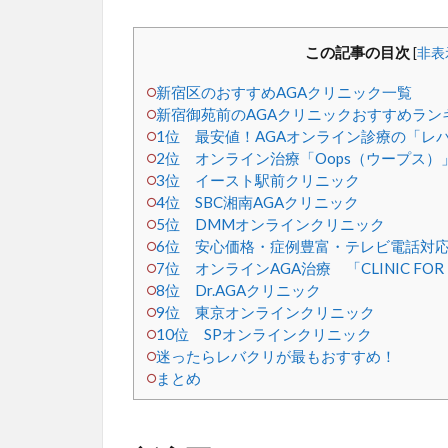
この記事の目次
[
非表
新宿区のおすすめAGAクリニック一覧
新宿御苑前のAGAクリニックおすすめランキ
1位 最安値！AGAオンライン診療の「レ
2位 オンライン治療「Oops（ウープス）
3位 イースト駅前クリニック
4位 SBC湘南AGAクリニック
5位 DMMオンラインクリニック
6位 安心価格・症例豊富・テレビ電話対応
7位 オンラインAGA治療 「CLINIC F
8位 Dr.AGAクリニック
9位 東京オンラインクリニック
10位 SPオンラインクリニック
迷ったらレバクリが最もおすすめ！
まとめ