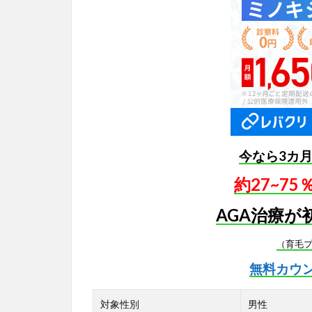
今なら3カ
約27~7
AGA治療が
（育毛
無料カウ
対象性別
男性