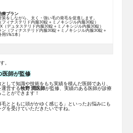
治療プラン
対策をしながら、太く・強い毛の発毛を促進します。
（フィナステリド内服30錠＋ミノキシジル内服30錠）
X（デュタステリド内服30錠＋ミノキシジル内服30錠）
ラン（フィナステリド内服30錠＋ミノキシジル内服30錠＋
用5%1本）
です。
つ医師が監修
教として知識や技術をもち実績を積んだ医師であり、
を運営する
牧野 潤医師
が監修、実績のある医師が診療
ることができます！
薄毛とともに頭がかゆく感じる」といったお悩みにも
ングを受けていただきたいですね。