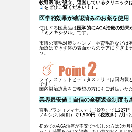
牧野医師が設立、運営しているクリニックはG
ミ
をぜひご覧ください！）。
医学的効果が確認済みのお薬を使用
使用する医薬品は
医学的にAGA治療の効果
「ミノキシジル」
です。
市販の薄毛対策シャンプーや育毛剤などは
治療はできず体の表面からのケアにすぎま
う。
フィナステリドとデュタステリドは国内製
です）。
国内製治療薬をご希望の方にもご満足いた
業界最安値！自信の全額返金制度も
円
育毛プラン（フィナステリド錠剤）で
1,227
1,500円（税抜き）/月~
ノキシジル錠剤）で
初めてのAGA治療が不安でお試しの方は3カ
っくり時間をかけて治療したい方で安くまとめ