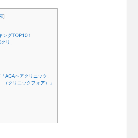
示
]
ングTOP10！
バクリ」
」
「AGAヘアクリニック」
OR （クリニックフォア）」