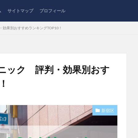
ム
サイトマップ
プロフィール
・効果別おすすめランキングTOP10！
リニック 評判・効果別おす
！
新宿区