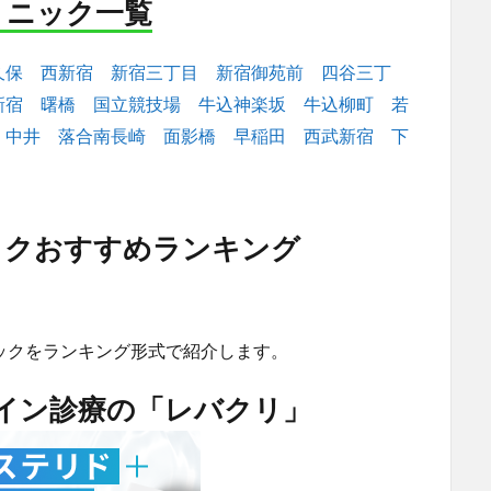
リニック一覧
久保
西新宿
新宿三丁目
新宿御苑前
四谷三丁
新宿
曙橋
国立競技場
牛込神楽坂
牛込柳町
若
中井
落合南長崎
面影橋
早稲田
西武新宿
下
ックおすすめランキング
ックをランキング形式で紹介します。
ライン診療の「レバクリ」