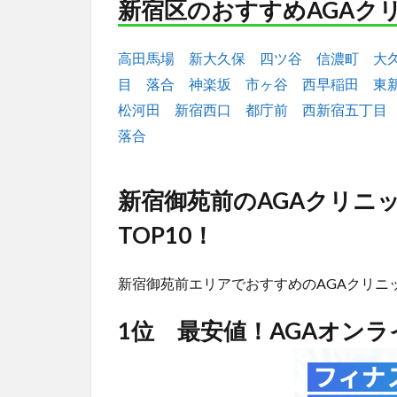
新宿区のおすすめAGAク
高田馬場
新大久保
四ツ谷
信濃町
大
目
落合
神楽坂
市ヶ谷
西早稲田
東
松河田
新宿西口
都庁前
西新宿五丁目
落合
新宿御苑前のAGAクリニ
TOP10！
新宿御苑前エリアでおすすめのAGAクリニ
1位 最安値！AGAオン