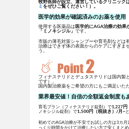
牧野医師が設立、運営しているクリニックはG
ミ
をぜひご覧ください！）。
医学的効果が確認済みのお薬を使用
使用する医薬品は
医学的にAGA治療の効果
「ミノキシジル」
です。
市販の薄毛対策シャンプーや育毛剤などは
治療はできず体の表面からのケアにすぎま
う。
フィナステリドとデュタステリドは国内製
です）。
国内製治療薬をご希望の方にもご満足いた
業界最安値！自信の全額返金制度も
円
育毛プラン（フィナステリド錠剤）で
1,227
1,500円（税抜き）/月~
ノキシジル錠剤）で
初めてのAGA治療が不安でお試しの方は3カ
っくり時間をかけて治療したい方で安くまとめ