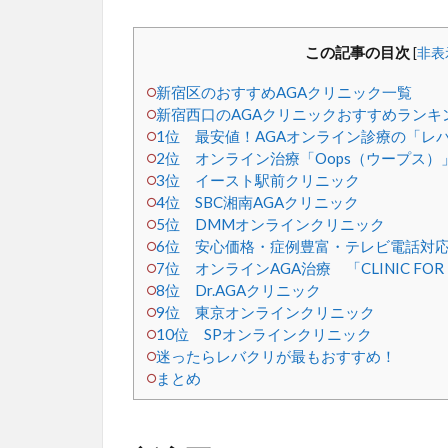
この記事の目次
[
非表
新宿区のおすすめAGAクリニック一覧
新宿西口のAGAクリニックおすすめランキン
1位 最安値！AGAオンライン診療の「レ
2位 オンライン治療「Oops（ウープス）
3位 イースト駅前クリニック
4位 SBC湘南AGAクリニック
5位 DMMオンラインクリニック
6位 安心価格・症例豊富・テレビ電話対応
7位 オンラインAGA治療 「CLINIC F
8位 Dr.AGAクリニック
9位 東京オンラインクリニック
10位 SPオンラインクリニック
迷ったらレバクリが最もおすすめ！
まとめ