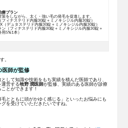
治療プラン
対策をしながら、太く・強い毛の発毛を促進します。
（フィナステリド内服30錠＋ミノキシジル内服30錠）
X（デュタステリド内服30錠＋ミノキシジル内服30錠）
ラン（フィナステリド内服30錠＋ミノキシジル内服30錠＋
用5%1本）
です。
つ医師が監修
教として知識や技術をもち実績を積んだ医師であり、
を運営する
牧野 潤医師
が監修、実績のある医師が診療
ることができます！
薄毛とともに頭がかゆく感じる」といったお悩みにも
ングを受けていただきたいですね。