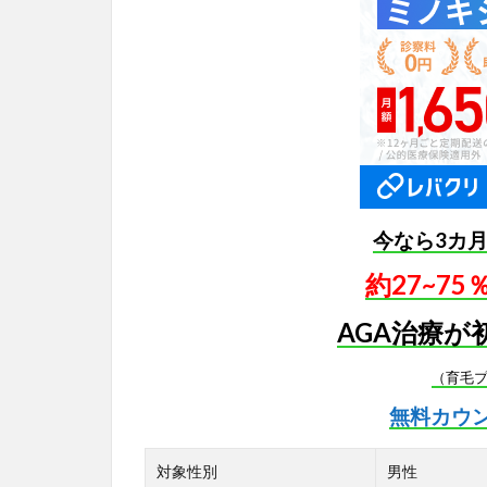
今なら3カ
約27~7
AGA治療が
（育毛
無料カウ
対象性別
男性