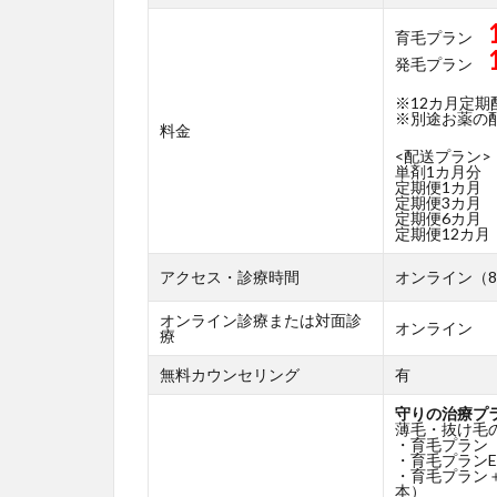
育毛プラン
発毛プラン
※12カ月定
※別途お薬の配送
料金
<配送プラン>
単剤1カ月分
定期便1カ月
定期便3カ月
定期便6カ月
定期便12カ月
アクセス・診療時間
オンライン（8
オンライン診療または対面診
オンライン
療
無料カウンセリング
有
守りの治療プ
薄毛・抜け毛
・育毛プラン
・育毛プランE
・育毛プラン
本）