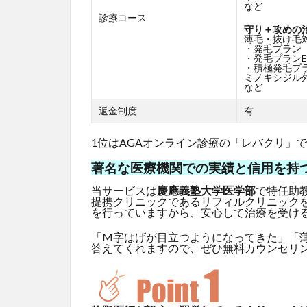
など
診療コース
守り＋攻めの
薄毛・抜け毛
・発毛プラン
・発毛プランE
・積極発毛プ
ミノキシジル外
など
返金制度
有
1位はAGAオンライン診療の「レバクリ」
著名な医療機関での実績と信用を持
当サービスは
慶應義塾大学医学部
で特任助
提携クリニックであるリフィルクリニック
を行っていますから、安心して治療を受け
「M字はげが目立つようになってきた」「
答えてくれますので、ぜひ無料カウンセリ