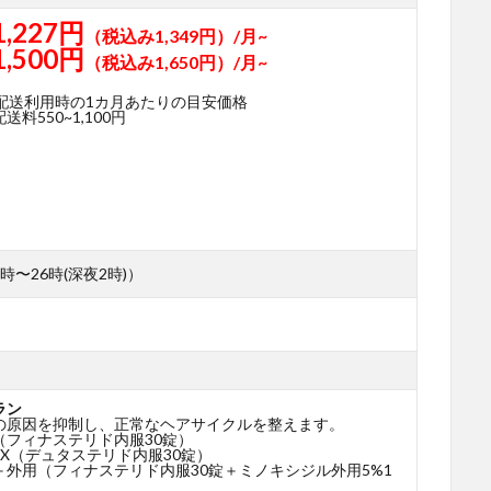
1,227円
（税込み1,349円）/月~
1,500円
（税込み1,650円）/月~
期配送利用時の1カ月あたりの目安価格
料550~1,100円
時〜26時(深夜2時)）
ラン
の原因を抑制し、正常なヘアサイクルを整えます。
（フィナステリド内服30錠）
X（デュタステリド内服30錠）
＋外用（フィナステリド内服30錠＋ミノキシジル外用5%1