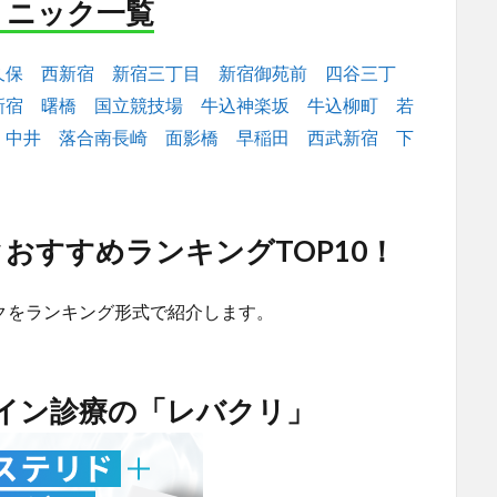
リニック一覧
久保
西新宿
新宿三丁目
新宿御苑前
四谷三丁
新宿
曙橋
国立競技場
牛込神楽坂
牛込柳町
若
中井
落合南長崎
面影橋
早稲田
西武新宿
下
おすすめランキングTOP10！
クをランキング形式で紹介します。
ライン診療の「レバクリ」