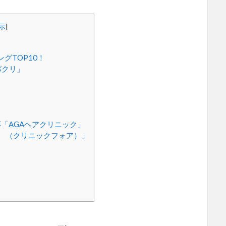
示
]
グTOP10！
バクリ」
」
「AGAヘアクリニック」
OR （クリニックフォア）」