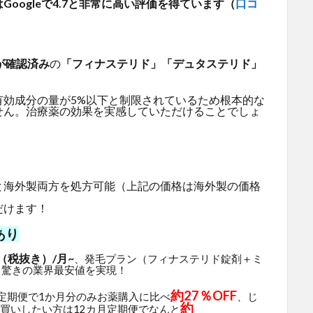
oogleで4.7と非常に高い評価を得ています（
口コ
が確認済み
の
「フィナステリド」「デュタステリド」
有効成分の量が5%以下と制限されているため根本的な
せん。治療薬の効果を実感していただけることでしょ
と海外製両方を処方可能（上記の価格は海外製の価格
だけます！
あり
（税抜き）/月~
、発毛プラン（フィナステリド錠剤＋ミ
と驚きの業界最安値を実現！
約27％OFF
月定期便で1か月分のみお薬購入に比べ
、じ
約
買いしたい方は12カ月定期便でなんと