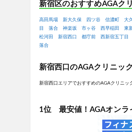
新宿区のおすすめAGAク
高田馬場
新大久保
四ツ谷
信濃町
大
目
落合
神楽坂
市ヶ谷
西早稲田
東
松河田
新宿西口
都庁前
西新宿五丁目
落合
新宿西口のAGAクリニック
新宿西口エリアでおすすめのAGAクリニッ
1位 最安値！AGAオン