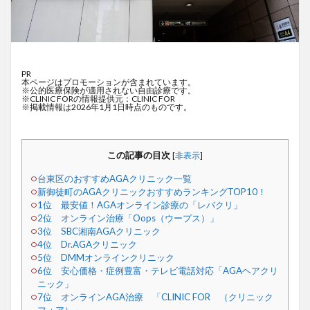
PR
本ページはプロモーションが含まれています。
※公的医療保険が適用されない自由診療です。
※CLINIC FORの情報提供元：CLINIC FOR
※掲載情報は2026年1月1日時点のものです。
この記事の目次
[
非表示
]
台東区のおすすめAGAクリニック一覧
新御徒町のAGAクリニックおすすめランキングTOP10！
1位 最安値！AGAオンライン診療の「レバクリ」
2位 オンライン治療「Oops（ウープス）」
3位 SBC湘南AGAクリニック
4位 Dr.AGAクリニック
5位 DMMオンラインクリニック
6位 安心価格・症例豊富・テレビ電話対応「AGAヘアクリ
ニック」
7位 オンラインAGA治療 「CLINIC FOR （クリニック