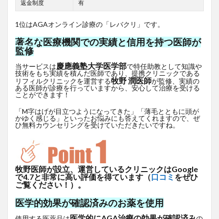
返金制度
有
1位はAGAオンライン診療の「レバクリ」です。
著名な医療機関での実績と信用を持つ医師が
監修
慶應義塾大学医学部
当サービスは
で特任助教として知識や
技術をもち実績を積んだ医師であり、提携クリニックである
牧野 潤医師
リフィルクリニックを運営する
が監修、実績の
ある医師が診療を行っていますから、安心して治療を受ける
ことができます！
「M字はげが目立つようになってきた」「薄毛とともに頭が
かゆく感じる」といったお悩みにも答えてくれますので、ぜ
ひ無料カウンセリングを受けていただきたいですね。
牧野医師が設立、運営しているクリニックはGoogle
で4.7と非常に高い評価を得ています（
口コミ
をぜひ
ご覧ください！）。
医学的効果が確認済みのお薬を使用
医学的にAGA治療の効果が確認済み
使用する医薬品は
の