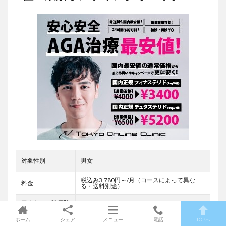
対象性別
男女
税込み3,780円～/月（コースによって異な
料金
る・送料別途）
アクセス・診療時
オンラインのみ
間
ホーム
シェア
メニュー
電話
TOPへ