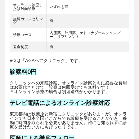
オンライン診療ま
いずれも可
たは対面診療
無料カウンセリン
有
グ
内服薬、外用薬、ケトコナゾールシャンプ
診療コース
ー、サプリメント
返金制度
有
6位は「AGAヘアクリニック」です。
診察料0円
クリニックへの来院診察、オンライン診察ともに必要な費用
はお薬代＊だけで、診察は何回受けても無料です！
＊オンライン診療の場合は別途送料がかかります。
テレビ電話によるオンライン診察対応
東京都内は秋葉原と新宿にクリニックがありますが、オンラ
インでも日本全国どこからでも診療を受けることができ、移
動に時間を取られる必要がありません。誰にも知られずに診
療を受けたい方にもぴったりです。
医師による徹底フォロー