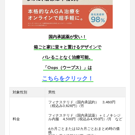
国内承認薬が安い！
箱ごと家に堂々と置けるデザインで
バレることなく治療可能。
「Oops（ウープス）」は
こちらをクリック！
対象性別
男性
フィナステリド（国内承認約） 3,480円
（税込み3,828円）/月
フィナステリド（国内承認薬）＋ミノキシジ
料金
ル内服 4,500円（税込み4,950円）/月 など
6カ月ごとまたは12カ月ごとおまとめ時の価
格