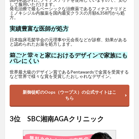
して服用いただけます。
発毛治療で最もベーシックな治療薬であるフィナステリドと
ミノキシジル内服薬を国内最安クラスの月額6,358円から処
方。
実績豊富な医師が処方
日本臨床毛髪学会の元理事や元会長などが診察、効果がある
と認められたお薬を処方します。
箱ごと堂々と家におけるデザインで家族にも
バレにくい
世界最大級のデザイン賞であるPentawardsで金賞を受賞する
など世界で様々な賞を受賞したおしゃれなデザイン。
新御徒町のOops（ウープス）の公式サイトはこ
ちら
3位 SBC湘南AGAクリニック