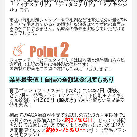
「フィナステリド」「デュタステリド」「ミノキシジ
ル」
です。
市販の薄毛対策シャンプーや育毛剤などは有効成分の量が5%
以下と制限されているため根本的な治療はできず体の表面か
らのケアにすぎません。治療薬の効果を実感していただける
ことでしょう。
フィナステリドとデュタステリドは国内製と海外製両方を処
方可能（上記の価格は海外製の価格です）。
国内製治療薬をご希望の方にもご満足いただけます！
業界最安値！自信の全額返金制度もあり
円（税抜
育毛プラン（フィナステリド錠剤）で
1,227
き）/月~
、発毛プラン（フィナステリド錠剤＋ミノキシ
1,500円（税抜き）/月~
ジル錠剤）で
と驚きの業界最安
値を実現！
初めてのAGA治療が不安でお試しの方は3カ月定期便で1
約27％OFF
か月分のみお薬購入に比べ
、じっくり時間
をかけて治療したい方で安くまとめ買いしたい方は12カ
約65~75％OFF
月定期便でなんと
です！（育毛プラン
と発毛プラン）