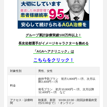
グループ累計診療実績100万件以上！
長友佑都選手がイメージキャラクターを務める
「AGAヘアクリニック」は
こちらをクリック！
対象性別
男性、女性
維持予防プラン 初月1,800円～/月、次月以
降3,600円～/月
料金
発毛プラン 初月10,800円～/月、次月以降
12,600円～/月 など
アクセス・診療時
秋葉原、新宿 10:00-22:00（初回診療最終受
間
付21:00まで）・オンライン