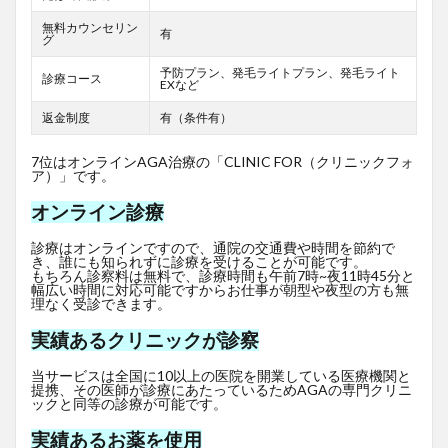
無料カウンセリン
有
グ
予防プラン、発毛ライトプラン、発毛ライト
診療コース
EXなど
返金制度
有（条件有）
7位はオンラインAGA治療の「CLINIC FOR（クリニックフォ
ア）」です。
オンライン診療
診療はオンラインですので、通院の交通費や時間を節約で
き、誰にも知られずに診療を受けることが可能です。
もちろん診察料は無料で、診療時間も午前7時~夜11時45分と
幅広い時間に対応可能ですからお仕事が朝型や夜型の方も無
理なく受診できます。
実績あるクリニックが診察
当サービスは全国に10以上の医院を開業している医療機関と
提携、その医師が診療にあたっているためAGAの専門クリニ
ックと同等の診療が可能です。
実績あるお薬を使用