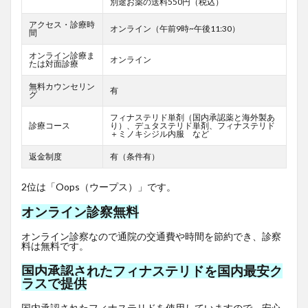
別途お薬の送料550円（税込）
アクセス・診療時
オンライン（午前9時~午後11:30）
間
オンライン診療ま
オンライン
たは対面診療
無料カウンセリン
有
グ
フィナステリド単剤（国内承認薬と海外製あ
診療コース
り）、デュタステリド単剤、フィナステリド
＋ミノキシジル内服 など
返金制度
有（条件有）
2位は「Oops（ウープス）」です。
オンライン診察無料
オンライン診察なので通院の交通費や時間を節約でき、診察
料は無料です。
国内承認されたフィナステリドを国内最安ク
ラスで提供
国内承認されたフィナステリドを使用していますので、安心