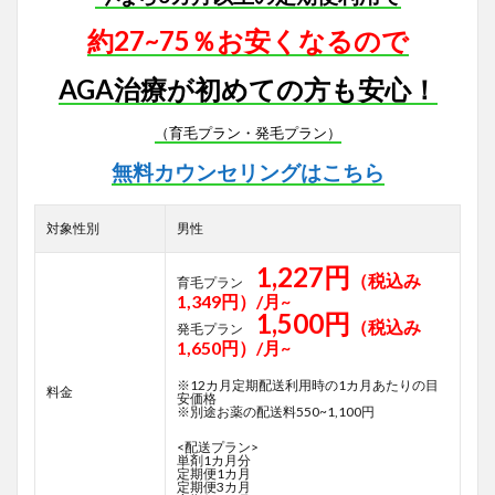
約27~75％お安くなるので
AGA治療が初めての方も安心！
（育毛プラン・発毛プラン）
無料カウンセリングはこちら
対象性別
男性
1,227円
（税込み
育毛プラン
1,349円）/月~
1,500円
（税込み
発毛プラン
1,650円）/月~
※12カ月定期配送利用時の1カ月あたりの目
料金
安価格
※別途お薬の配送料550~1,100円
<配送プラン>
単剤1カ月分
定期便1カ月
定期便3カ月