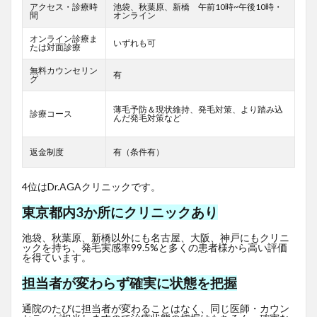
アクセス・診療時
池袋、秋葉原、新橋 午前10時~午後10時・
間
オンライン
オンライン診療ま
いずれも可
たは対面診療
無料カウンセリン
有
グ
薄毛予防＆現状維持、発毛対策、より踏み込
診療コース
んだ発毛対策など
返金制度
有（条件有）
4位はDr.AGAクリニックです。
東京都内3か所にクリニックあり
池袋、秋葉原、新橋以外にも名古屋、大阪、神戸にもクリニ
ックを持ち、発毛実感率99.5%と多くの患者様から高い評価
を得ています。
担当者が変わらず確実に状態を把握
通院のたびに担当者が変わることはなく、同じ医師・カウン