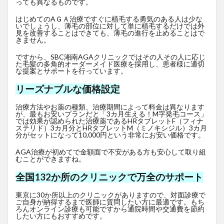
っても異なるものです。
はじめてのAＧＡ治療ですぐに植毛する勇気のある人は少な
いでしょうし、薄毛の部位に対して単に植毛するだけでは外
見を改善することはできても、薄毛の進行を止めることはで
きません。
ですから、SBC湘南AGAクリニックではその人その人に応じ
た毛髪の多角的オーダーメイド医療を採用し、患者様に適切
な提案とサポートを行っています。
リーズナブルな価格設定
治療方法やお薬の種類、治療期間によって料金は異なります
が、最もお安いプランだと「3カ月生える！M字発毛コース」
では効果が認められた治療薬であるHRタブレットF
（フィナ
ステリド）3カ月分とHRタブレットM（ミノキシジル）3カ月
分がセットになって10,000円という非常にお安い価格です。
AGA治療が初めてで金額面で不安がある方も安心して取り組
むことができますね。
全国132か所のクリニックで万全のサポート
東京に30か所以上のクリニックがありますので、対面診療で
ご自身が納得するまで医師に質問したい方に最適です。もち
ろんオンライン診療も可能ですから通院時間や交通費を節約
したい方にもおすすめです。