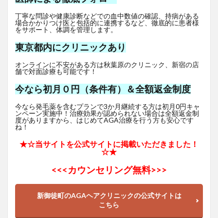
丁寧な問診や健康診断などでの血中数値の確認、持病がある
場合かかりつけ医と包括的に連携するなど、徹底的に患者様
をサポート、体調を管理します。
東京都内にクリニックあり
オンラインに不安がある方は秋葉原のクリニック、新宿の店
舗で対面診療も可能です！
今なら初月０円（条件有）＆全額返金制度
今なら発毛薬を含むプランで3か月継続する方は初月0円キャ
ンペーン実施中！治療効果が認められない場合は全額返金制
度がありますから、はじめてAGA治療を行う方も安心です
ね！
★☆当サイトを公式サイトに掲載いただきました！
☆★
<<<
カウンセリング無料>>>
新御徒町のAGAヘアクリニックの公式サイトは
こちら