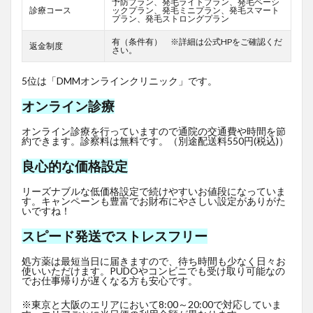
予防プラン、発毛ライトプラン、発毛ベーシ
診療コース
ックプラン、発毛ミニプラン、発毛スマート
プラン、発毛ストロングプラン
有（条件有） ※詳細は公式HPをご確認くだ
返金制度
さい。
5位は「DMMオンラインクリニック」です。
オンライン診療
オンライン診療を行っていますので通院の交通費や時間を節
約できます。診察料は無料です。（別途配送料550円(税込)）
良心的な価格設定
リーズナブルな低価格設定で続けやすいお値段になっていま
す。キャンペーンも豊富でお財布にやさしい設定がありがた
いですね！
スピード発送でストレスフリー
処方薬は最短当日に届きますので、待ち時間も少なく日々お
使いいただけます。PUDOやコンビニでも受け取り可能なの
でお仕事帰りが遅くなる方も安心です。
※東京と大阪のエリアにおいて8:00～20:00で対応していま