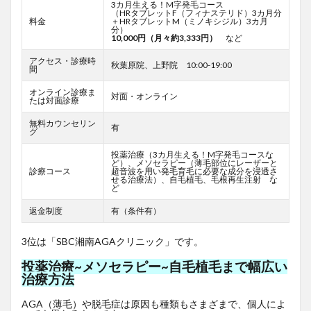
3カ月生える！M字発毛コース
（HRタブレットF
（フィナステリド）3カ月分
料金
＋HRタブレットM（ミノキシジル）3カ月
分）
10,000円（月々約3,333円）
など
アクセス・診療時
秋葉原院、上野院 10:00-19:00
間
オンライン診療ま
対面・オンライン
たは対面診療
無料カウンセリン
有
グ
投薬治療（3カ月生える！M字発毛コースな
ど）、メソセラピー（薄毛部位にレーザーと
診療コース
超音波を用い発毛育毛に必要な成分を浸透さ
せる治療法）、自毛植毛、毛根再生注射 な
ど
返金制度
有（条件有）
3位は「SBC湘南AGAクリニック」です。
投薬治療~メソセラピー~自毛植毛まで幅広い
治療方法
AGA（薄毛）や脱毛症は原因も種類もさまざまで、個人によ