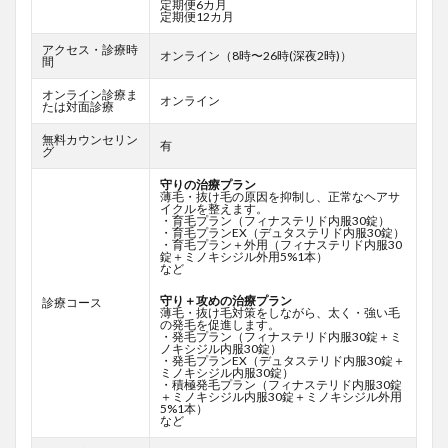
定期便6カ月
定期便12カ月
アクセス・診療時
オンライン（8時〜26時(深夜2時)）
間
オンライン診療ま
オンライン
たは対面診療
無料カウンセリン
有
グ
守りの治療プラン
薄毛・抜け毛の原因を抑制し、正常なヘアサ
イクルを整えます。
・育毛プラン（フィナステリド内服30錠）
・育毛プランEX（デュタステリド内服30錠）
・育毛プラン＋外用（フィナステリド内服30
錠＋ミノキシジル外用5%1本）
など
守り＋攻めの治療プラン
診療コース
薄毛・抜け毛対策をしながら、太く・強い毛
の発毛を促進します。
・発毛プラン（フィナステリド内服30錠＋ミ
ノキシジル内服30錠）
・発毛プランEX（デュタステリド内服30錠＋
ミノキシジル内服30錠）
・積極発毛プラン（フィナステリド内服30錠
＋ミノキシジル内服30錠＋ミノキシジル外用
5%1本）
など