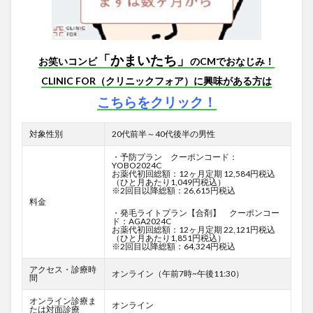
「かまいたち」
お笑いコンビ
のCMでおなじみ！
CLINIC FOR（クリニックフォア）に興味がある方は
こちらをクリック！
対象性別
20代前半～40代後半の男性
・予防プラン クーポンコード：
YOBO2024C
お薬代初回総額：12ヶ月定期 12,584円税込
（ひと月あたり1,049円税込）
※2回目以降総額：26,615円税込
料金
・発毛ライトプラン【合剤】 クーポンコー
ド：AGA2024C
お薬代初回総額：12ヶ月定期 22,121円税込
（ひと月あたり1,851円税込）
※2回目以降総額：64,324円税込
アクセス・診療時
オンライン（午前7時~午後11:30）
間
オンライン診療ま
オンライン
たは対面診療