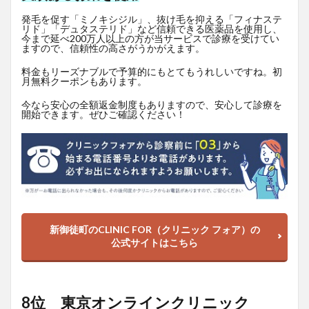
発毛を促す「ミノキシジル」、抜け毛を抑える「フィナステ
リド」「デュタステリド」など信頼できる医薬品を使用し、
今まで延べ200万人以上の方が当サービスで診療を受けてい
ますので、信頼性の高さがうかがえます。
料金もリーズナブルで予算的にもとてもうれしいですね。初
月無料クーポンもあります。
今なら安心の全額返金制度もありますので、安心して診療を
開始できます。ぜひご確認ください！
新御徒町のCLINIC FOR（クリニック フォア）の
公式サイトはこちら
8位 東京オンラインクリニック