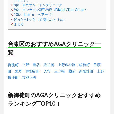
フォア）」
8位 東京オンラインクリニック
9位 オンライン薄毛治療＜Digital Clinic Group>
10位 Hair’ｓ（ヘアーズ）
迷ったらレバクリが最もおすすめ！
まとめ
台東区のおすすめAGAクリニック一
覧
御徒町
上野
鶯谷
浅草橋
上野広小路
稲荷町
田原
町
浅草
仲御徒町
入谷
三ノ輪
蔵前
新御徒町
上野
御徒町
京成上野
新御徒町のAGAクリニックおすすめ
ランキングTOP10！